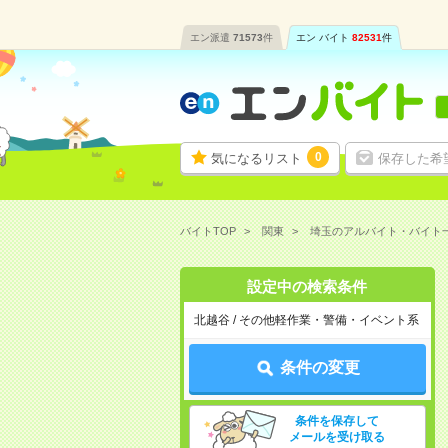
エン派遣
71573
件
エン バイト
82531
件
0
気になるリスト
保存した希
バイトTOP
関東
埼玉のアルバイト・バイト
設定中の検索条件
北越谷 / その他軽作業・警備・イベント系
条件の変更
条件を保存して
メールを受け取る