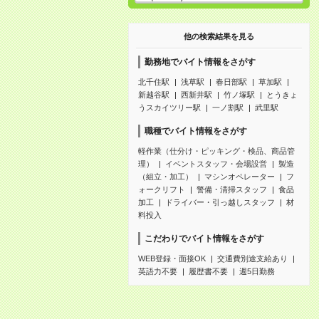
他の検索結果を見る
勤務地でバイト情報をさがす
北千住駅
浅草駅
春日部駅
草加駅
新越谷駅
西新井駅
竹ノ塚駅
とうきょ
うスカイツリー駅
一ノ割駅
武里駅
職種でバイト情報をさがす
軽作業（仕分け・ピッキング・検品、商品管
理）
イベントスタッフ・会場設営
製造
（組立・加工）
マシンオペレーター
フ
ォークリフト
警備・清掃スタッフ
食品
加工
ドライバー・引っ越しスタッフ
材
料投入
こだわりでバイト情報をさがす
WEB登録・面接OK
交通費別途支給あり
英語力不要
履歴書不要
週5日勤務