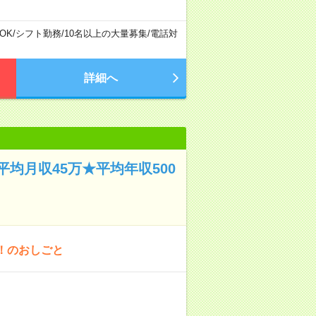
OK
/
シフト勤務
/
10名以上の大量募集
/
電話対
詳細へ
均月収45万★平均年収500
！のおしごと