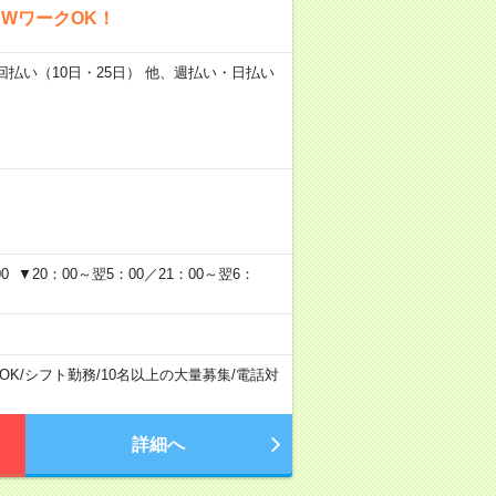
WワークOK！
2回払い（10日・25日） 他、週払い・日払い
 ▼20：00～翌5：00／21：00～翌6：
OK
/
シフト勤務
/
10名以上の大量募集
/
電話対
詳細へ