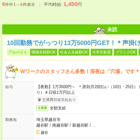
1,450
6
平均時給:
円
件中
1
～
6
件表示
未読
10回勤務でがっつり13万5000円GET！＊声
アルバイト
職種未経験OK
社会人未経験OK
大学生歓迎
ブランクOK
Wワークのスタッフさん多数！深夜は「穴場」です＊
【夜勤】1万3500円～ ＊原則月2回払い（10日・25
給与
り）＃日収1万円以上
交通費別途支給あり
全額支給
交通費
埼玉県越谷市
勤務地
越谷駅
/
南越谷駅
/
新越谷駅
/
…
越谷