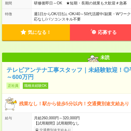
研修後即日～OK ★短期・長期の就業も大歓迎＃急募
期間
週1日からOK
/
日払いOK
/
40～50代活躍中
/
副業・Wワーク
特徴
応なし
/
パソコンスキル不要
気になる！
応募する
未読
テレビアンテナ工事スタッフ｜未経験歓迎！◎平
～600万円
正社員
職種未経験OK
残業なし！駅から徒歩5分以内！交通費別途支給あり
月給260,000円～320,000円
給与
【試用期間】試用期間なし
交通費別途支給あり