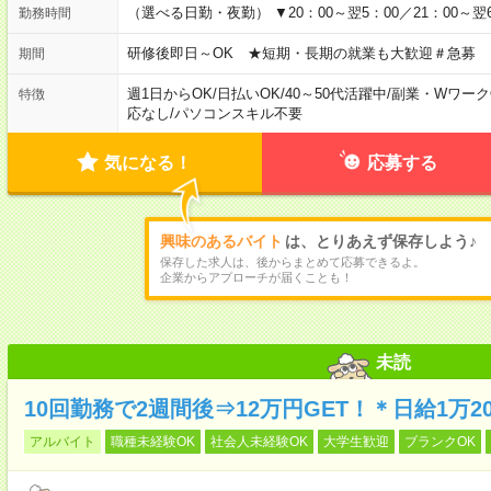
（選べる日勤・夜勤） ▼20：00～翌5：00／21：00～翌6
勤務時間
研修後即日～OK ★短期・長期の就業も大歓迎＃急募
期間
週1日からOK
/
日払いOK
/
40～50代活躍中
/
副業・Wワーク
特徴
応なし
/
パソコンスキル不要
気になる！
応募する
興味のあるバイト
は、とりあえず保存しよう♪
保存した求人は、後からまとめて応募できるよ。
企業からアプローチが届くことも！
未読
10回勤務で2週間後⇒12万円GET！＊日給1万
アルバイト
職種未経験OK
社会人未経験OK
大学生歓迎
ブランクOK