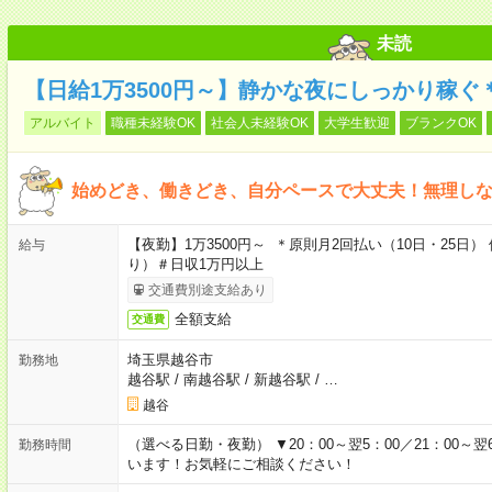
未読
【日給1万3500円～】静かな夜にしっかり稼
アルバイト
職種未経験OK
社会人未経験OK
大学生歓迎
ブランクOK
始めどき、働きどき、自分ペースで大丈夫！無理し
【夜勤】1万3500円～ ＊原則月2回払い（10日・25
給与
り）＃日収1万円以上
交通費別途支給あり
全額支給
交通費
埼玉県越谷市
勤務地
越谷駅
/
南越谷駅
/
新越谷駅
/
…
越谷
（選べる日勤・夜勤） ▼20：00～翌5：00／21：00～翌
勤務時間
います！お気軽にご相談ください！