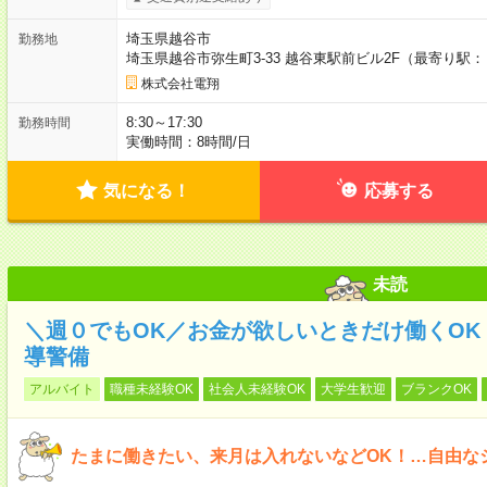
埼玉県越谷市
勤務地
埼玉県越谷市弥生町3-33 越谷東駅前ビル2F（最寄り駅：
株式会社電翔
8:30～17:30
勤務時間
実働時間：8時間/日
気になる！
応募する
未読
＼週０でもOK／お金が欲しいときだけ働くOK！
導警備
アルバイト
職種未経験OK
社会人未経験OK
大学生歓迎
ブランクOK
たまに働きたい、来月は入れないなどOK！…自由な