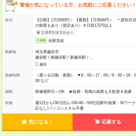
警備が気になっている方、お気軽にご応募ください！
【日勤】1万2000円～ 【夜勤】1万3500円～ ＊原則月
給与
の制度もあり（規定あり）＃日収1万円以上
交通費別途支給あり
全額支給
交通費
埼玉県越谷市
勤務地
越谷駅
/
南越谷駅
/
新越谷駅
/
…
越谷
（選べる日勤・夜勤） ▼8：00～17：00／9：00～18：00
勤務時間
00 など
研修後即日～OK ★短期・長期の就業も大歓迎＃急募
期間
週1日からOK
/
日払いOK
/
40～50代活躍中
/
副業・Wワーク
特徴
応なし
/
パソコンスキル不要
気になる！
応募する