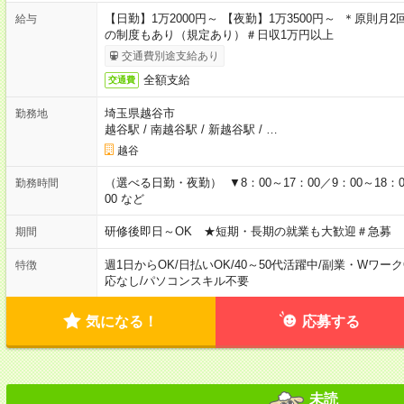
【日勤】1万2000円～ 【夜勤】1万3500円～ ＊原則月
給与
の制度もあり（規定あり）＃日収1万円以上
交通費別途支給あり
全額支給
交通費
埼玉県越谷市
勤務地
越谷駅
/
南越谷駅
/
新越谷駅
/
…
越谷
（選べる日勤・夜勤） ▼8：00～17：00／9：00～18：00
勤務時間
00 など
研修後即日～OK ★短期・長期の就業も大歓迎＃急募
期間
週1日からOK
/
日払いOK
/
40～50代活躍中
/
副業・Wワーク
特徴
応なし
/
パソコンスキル不要
気になる！
応募する
未読