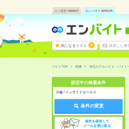
エン派遣
74686
件
エン バイト
82531
件
0
気になるリスト
保存した希
バイトTOP
関東
埼玉のアルバイト・バイト
設定中の検索条件
川越 / インサイドセールス
条件の変更
条件を保存して
メールを受け取る