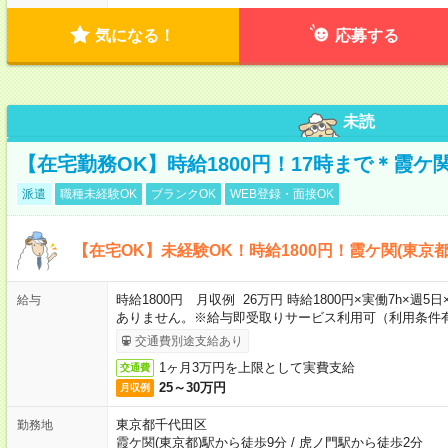
気になる！
応募する
未読
【在宅勤務OK】時給1800円！17時まで＊霞ケ
派遣
職種未経験OK
ブランクOK
WEB登録・面接OK
【在宅OK】未経験OK！時給1800円！霞ケ関(東京
時給1800円 月収例 26万円 時給1800円×実働7h×週
給与
ありません。※給与即受取りサービス利用可（利用条件
交通費別途支給あり
1ヶ月3万円を上限として実費支給
交通費
25～30万円
月収例
東京都千代田区
勤務地
霞ケ関(東京都)駅から徒歩9分
/
虎ノ門駅から徒歩2分