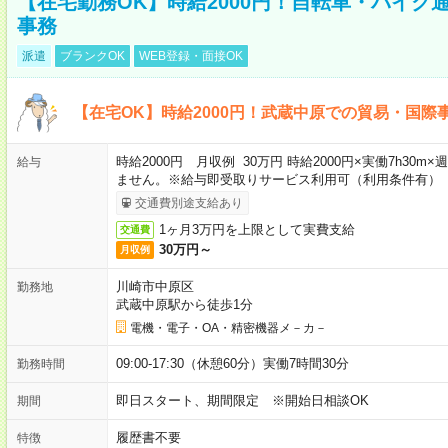
【在宅勤務OK】時給2000円！自転車・バイク
事務
派遣
ブランクOK
WEB登録・面接OK
【在宅OK】時給2000円！武蔵中原での貿易・国際
時給2000円 月収例 30万円 時給2000円×実働7h30
給与
ません。※給与即受取りサービス利用可（利用条件有）
交通費別途支給あり
1ヶ月3万円を上限として実費支給
交通費
30万円～
月収例
川崎市中原区
勤務地
武蔵中原駅から徒歩1分
電機・電子・OA・精密機器メ－カ－
09:00-17:30（休憩60分）実働7時間30分
勤務時間
即日スタート、期間限定 ※開始日相談OK
期間
履歴書不要
特徴