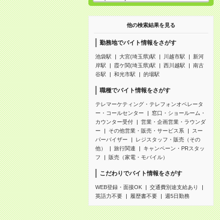
他の検索結果を見る
勤務地でバイト情報をさがす
池袋駅
大宮(埼玉県)駅
川越市駅
新河
岸駅
霞ケ関(埼玉県)駅
西川越駅
南古
谷駅
和光市駅
的場駅
職種でバイト情報をさがす
テレマーケティング・テレフォンオペレータ
ー・コールセンター
窓口・ショールーム・
カウンター受付
営業・企画営業・ラウンダ
ー
その他営業・販売・サービス系
スー
パーバイザー
レジスタッフ・販売（その
他）
旅行関連
キャンペーン・PRスタッ
フ
販売（家電・モバイル）
こだわりでバイト情報をさがす
WEB登録・面接OK
交通費別途支給あり
英語力不要
履歴書不要
週5日勤務