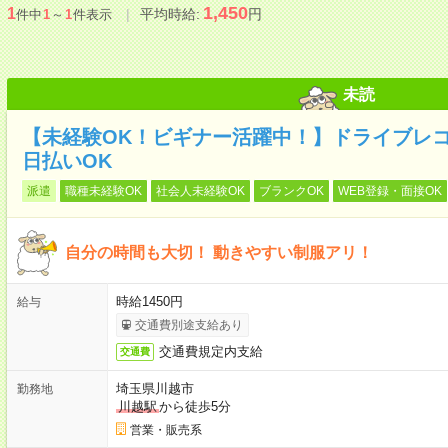
1,450
1
平均時給:
円
件中
1
～
1
件表示
未読
【未経験OK！ビギナー活躍中！】ドライブレコ
日払いOK
派遣
職種未経験OK
社会人未経験OK
ブランクOK
WEB登録・面接OK
自分の時間も大切！ 動きやすい制服アリ！
時給1450円
給与
交通費別途支給あり
交通費規定内支給
交通費
埼玉県川越市
勤務地
川越駅
から徒歩5分
営業・販売系