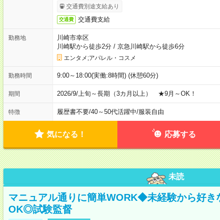
交通費別途支給あり
交通費支給
交通費
川崎市幸区
勤務地
川崎駅から徒歩2分
/
京急川崎駅から徒歩6分
エンタメ;アパレル・コスメ
9:00～18:00(実働:8時間) (休憩60分)
勤務時間
2026/9/上旬～長期（3カ月以上） ★9月～OK！
期間
履歴書不要
/
40～50代活躍中
/
服装自由
特徴
気になる！
応募する
未読
マニュアル通りに簡単WORK◆未経験から好き
OK◎試験監督