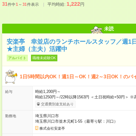
1,222
31
平均時給:
円
件中
1
～
31
件表示
未読
安楽亭 幸並店のランチホールスタッフ／週1
★主婦（主夫）活躍中
アルバイト
職種未経験OK
1日5時間以内OK！週1日～OK！週2～3日OK！のバ
時給1,200円～
給与
時給1250円～/22時以降1563円 ＜土日祝時給+50円＞ 
交通費別途支給あり
埼玉県川口市
勤務地
埼玉県川口市並木元町1-55（最寄り駅：川口）
株式会社安楽亭