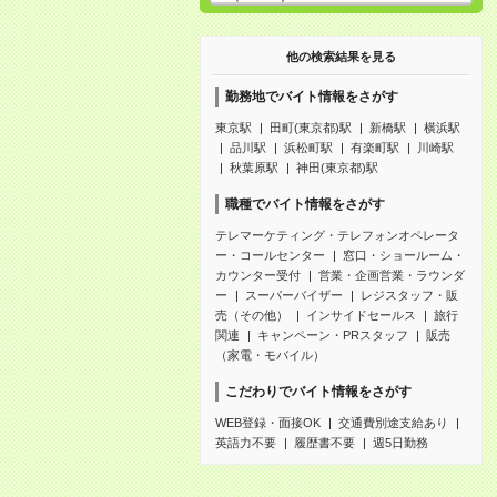
他の検索結果を見る
勤務地でバイト情報をさがす
東京駅
田町(東京都)駅
新橋駅
横浜駅
品川駅
浜松町駅
有楽町駅
川崎駅
秋葉原駅
神田(東京都)駅
職種でバイト情報をさがす
テレマーケティング・テレフォンオペレータ
ー・コールセンター
窓口・ショールーム・
カウンター受付
営業・企画営業・ラウンダ
ー
スーパーバイザー
レジスタッフ・販
売（その他）
インサイドセールス
旅行
関連
キャンペーン・PRスタッフ
販売
（家電・モバイル）
こだわりでバイト情報をさがす
WEB登録・面接OK
交通費別途支給あり
英語力不要
履歴書不要
週5日勤務