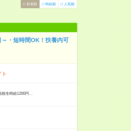
新着順
時給順
人気順
日～・短時間OK！扶養内可
イト
※高校生時給1200円…