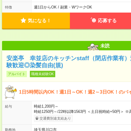
週1日からOK / 副業・WワークOK
特徴
気になる！
応募する
未読
安楽亭 幸並店のキッチンstaff（閉店作業有
験歓迎◎染髪自由(規)
アルバイト
職種未経験OK
1日5時間以内OK！週1日～OK！週2～3日OK！のバ
時給1,200円～
給与
時給1250円～/22時以降1563円 ＜土日祝時給+50円＞ 
交通費別途支給あり
埼玉県川口市
勤務地