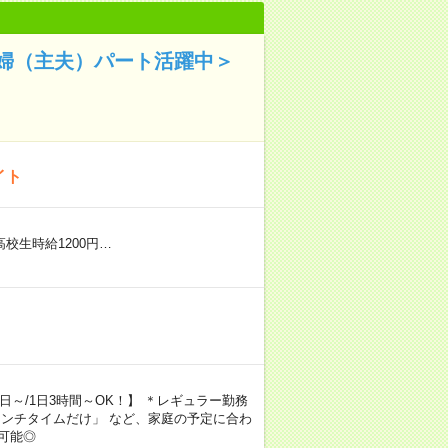
婦（主夫）パート活躍中＞
イト
※高校生時給1200円…
週1日～/1日3時間～OK！】 ＊レギュラー勤務
ランチタイムだけ」 など、家庭の予定に合わ
可能◎