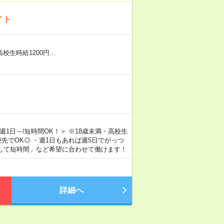
イト
※高校生時給1200円…
 ＜週1日～/短時間OK！＞ ※18歳未満・高校生
優先でOK◎ ・週1日もあれば週5日でがっつ
として短時間」など希望に合わせて働けます！
詳細へ