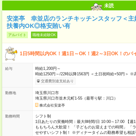
未読
安楽亭 幸並店のランチキッチンスタッフ＜主
扶養内OK◎格安賄い有
アルバイト
職種未経験OK
1日5時間以内OK！週1日～OK！週2～3日OK！のバ
時給1,200円～
給与
時給1250円～/22時以降1563円 ＜土日祝時給+50円＞ 
交通費別途支給あり
埼玉県川口市
勤務地
埼玉県川口市並木元町1-55（最寄り駅：川口）
株式会社安楽亭
シフト制
勤務時間
1日あたりの実働時間：最大8時間/日 10:00～17:00 【
ももちろん大歓迎！ 「子どものお迎えまでの時間」 「
せやすいシフト制！ ※ディナータイムの勤務希望も相談