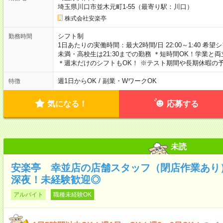
埼玉県川口市並木元町1-55（最寄り駅：川口）
株式会社安楽亭
シフト制
勤務時間
1日あたりの実働時間：最大2時間/日 22:00～1:40 希望
未満・高校生は21:30までの勤務 ＊短時間OK！学業と
＊週末だけのシフトもOK！ ※テスト期間や長期休暇の
週1日からOK / 副業・WワークOK
特徴
気になる！
応募する
未読
安楽亭 幸並店の店舗スタッフ（閉店作業あり
深夜！未経験歓迎◎
アルバイト
職種未経験OK