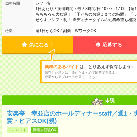
シフト制
勤務時間
1日あたりの実働時間：最大8時間/日 10:00～17:00 【
ももちろん大歓迎！ 「子どものお迎えまでの時間」 「
せやすいシフト制！ ※ディナータイムの勤務希望も相談
週1日からOK / 副業・WワークOK
特徴
気になる！
応募する
興味のあるバイト
は、とりあえず保存しよう♪
保存した求人は、後からまとめて応募できるよ。
企業からアプローチが届くことも！
未読
安楽亭 幸並店のホールディナーstaff／週1・
髪・ピアスOK(規)
アルバイト
職種未経験OK