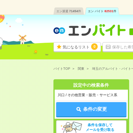
エン派遣
71454
件
エン バイト
82531
件
0
気になるリスト
保存した希
バイトTOP
関東
埼玉のアルバイト・バイト
設定中の検索条件
川口 / その他営業・販売・サービス系
条件の変更
条件を保存して
メールを受け取る