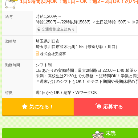
1日5時間以内OK！週1日～OK！週2～3日OK！のバ
時給1,200円～
給与
時給1250円～/22時以降1563円 ＜土日祝時給+50円＞ 
交通費別途支給あり
埼玉県川口市
勤務地
埼玉県川口市並木元町1-55（最寄り駅：川口）
株式会社安楽亭
シフト制
勤務時間
1日あたりの実働時間：最大2時間/日 22:00～1:40 希望
未満・高校生は21:30までの勤務 ＊短時間OK！学業と
＊週末だけのシフトもOK！ ※テスト期間や長期休暇の
週1日からOK / 副業・WワークOK
特徴
気になる！
応募する
未読