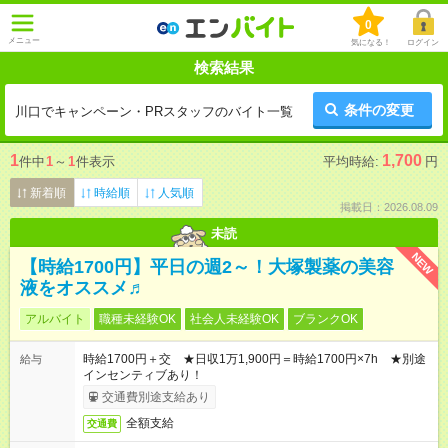
0
メニュー
気になる！
ログイン
検索結果
条件の変更
川口でキャンペーン・PRスタッフのバイト一覧
1
1,700
件中
1
～
1
件表示
平均時給:
円
新着順
時給順
人気順
掲載日：2026.08.09
未読
NEW
【時給1700円】平日の週2～！大塚製薬の美容
液をオススメ♬
アルバイト
職種未経験OK
社会人未経験OK
ブランクOK
時給1700円＋交 ★日収1万1,900円＝時給1700円×7h ★別途
給与
インセンティブあり！
交通費別途支給あり
全額支給
交通費