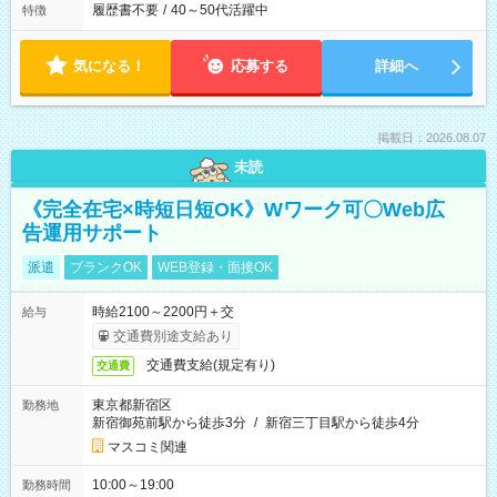
履歴書不要
/
40～50代活躍中
特徴
気になる！
応募する
詳細へ
掲載日：2026.08.07
未読
《完全在宅×時短日短OK》Wワーク可〇Web広
告運用サポート
派遣
ブランクOK
WEB登録・面接OK
時給2100～2200円＋交
給与
交通費別途支給あり
交通費支給(規定有り)
交通費
東京都新宿区
勤務地
新宿御苑前駅から徒歩3分
/
新宿三丁目駅から徒歩4分
マスコミ関連
10:00～19:00
勤務時間