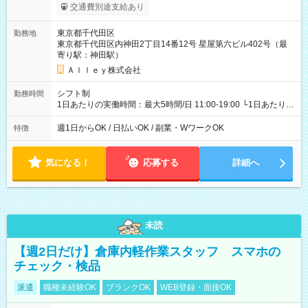
給与は本採用時と同じです。
交通費別途支給あり
東京都千代田区
勤務地
東京都千代田区内神田2丁目14番12号 星屋第六ビル402号（最
寄り駅：神田駅）
Ａｌｌｅｙ株式会社
シフト制
勤務時間
1日あたりの実働時間：最大5時間/日 11:00-19:00 └1日あたりの
実働時間：1-5時間 └上記の時間帯内であれば、いつでも勤務可
能！ └平日・土曜日の中で、お好きな曜日でご勤務いただけま
週1日からOK / 日払いOK / 副業・WワークOK
特徴
す！ 【シフト例】 ・11:00～14:00 ・16:30～19:00 ・13:00～
18:00 などのように、自由な働き方が可能なお仕事です！
気になる！
応募する
詳細へ
未読
【週2日だけ】倉庫内軽作業スタッフ スマホの
チェック・検品
派遣
職種未経験OK
ブランクOK
WEB登録・面接OK