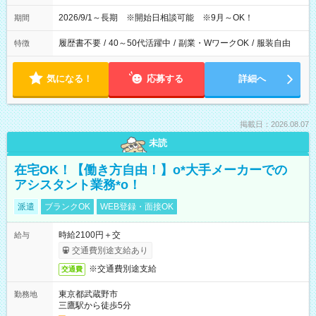
2026/9/1～長期 ※開始日相談可能 ※9月～OK！
期間
履歴書不要
/
40～50代活躍中
/
副業・WワークOK
/
服装自由
特徴
気になる！
応募する
詳細へ
掲載日：2026.08.07
未読
在宅OK！【働き方自由！】o*大手メーカーでの
アシスタント業務*o！
派遣
ブランクOK
WEB登録・面接OK
時給2100円＋交
給与
交通費別途支給あり
※交通費別途支給
交通費
東京都武蔵野市
勤務地
三鷹駅から徒歩5分