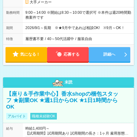
大手メーカー
9:00～14:00 ※開始は8:30～10:00で選択可 ※本件は週20時間勤
勤務時間
務案件です
2026/9/1～長期 ※★9月中であれば相談OK! ※9月～OK！
期間
履歴書不要
/
40～50代活躍中
/
服装自由
特徴
気になる！
応募する
詳細へ
未読
【座り＆手作業中心】香水shopの梱包スタッ
フ ★副業OK ★週1日からOK ★1日1時間から
OK
アルバイト
職種未経験OK
時給1,400円～
給与
【試用期間】試用期間あり 試用期間の長さ：1ヶ月 雇用形態、