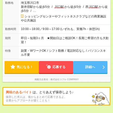
埼玉県川口市
勤務地
新井宿駅から徒歩5分
/
川口駅
から徒歩5分
/
西
川口駅
から徒
歩5分
/
…
ショッピングセンターやフィットネスクラブなどの商業施設
や公共施設
10:00～18:00／9:00～17:00 (いずれも、実働7h・休憩1h)
勤務時間
即日～短期3ヶ月 ★開始日はご相談OK！長期ご希望の方も大歓
期間
迎！
副業・WワークOK
/
シフト勤務
/
電話対応なし
/
パソコンスキ
特徴
ル不要
気になる！
応募する
詳細へ
掲載元企業名
株式会社コブル COMPANY
興味のあるバイト
は、とりあえず保存しよう♪
保存した求人は、後からまとめて応募できるよ。
企業からアプローチが届くことも！