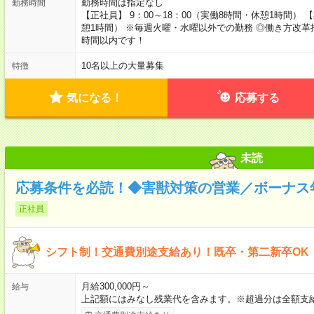
勤務時間は指定なし
勤務時間
【正社員】 9：00～18：00（実働8時間・休憩1時間） 【
憩1時間） ※毎週火曜・水曜以外での勤務 ◎働き方改革
時間以内です！
10名以上の大量募集
特徴
気になる！
応募する
未読
応募条件を必読！◆害獣対策の営業／ボーナス
正社員
シフト制！交通費別途支給あり！既卒・第二新卒OK
月給300,000円～
給与
上記額にはみなし残業代を含みます。※超過分は全額支給