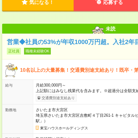
気になる！
応募する
未読
営業◆社員の53%が年収1000万円超。入社2年
正社員
職種未経験OK
10名以上の大量募集！交通費別途支給あり！既卒・
月給300,000円～
給与
上記額にはみなし残業代を含みます。※超過分は全額支給
交通費別途支給あり
さいたま市大宮区
勤務地
埼玉県さいたま市大宮区吉敷町４丁目261-1 キャピタル
駅」）
東宝ハウスホールディングス