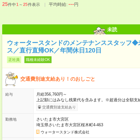
---
25
平均時給:
円
件中
1
～
25
件表示
未読
ウォータースタンドのメンテナンススタッフ◆
ス／直行直帰OK／年間休日120日
正社員
職種未経験OK
交通費別途支給あり！のおしごと
月給356,760円～
給与
上記額にはみなし残業代を含みます。※超過分は全額支給
交通費別途支給あり
さいたま市大宮区
勤務地
埼玉県さいたま市大宮区桜木町4-463
ウォータースタンド株式会社