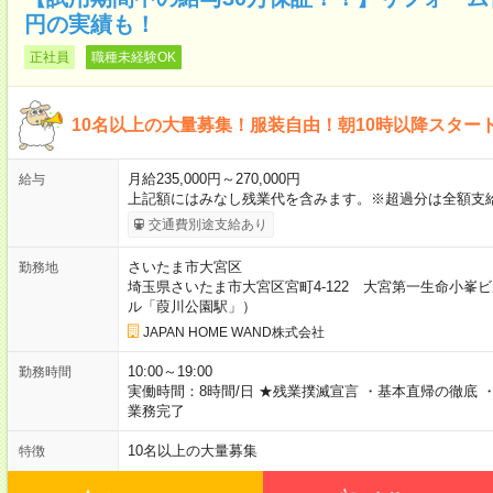
円の実績も！
正社員
職種未経験OK
10名以上の大量募集！服装自由！朝10時以降スター
月給235,000円～270,000円
給与
上記額にはみなし残業代を含みます。※超過分は全額支
交通費別途支給あり
さいたま市大宮区
勤務地
埼玉県さいたま市大宮区宮町4-122 大宮第一生命小峯
ル「葭川公園駅」）
JAPAN HOME WAND株式会社
10:00～19:00
勤務時間
実働時間：8時間/日 ★残業撲滅宣言 ・基本直帰の徹底
業務完了
10名以上の大量募集
特徴