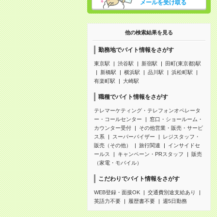
メールを受け取る
他の検索結果を見る
勤務地でバイト情報をさがす
東京駅
渋谷駅
新宿駅
田町(東京都)駅
新橋駅
横浜駅
品川駅
浜松町駅
有楽町駅
大崎駅
職種でバイト情報をさがす
テレマーケティング・テレフォンオペレータ
ー・コールセンター
窓口・ショールーム・
カウンター受付
その他営業・販売・サービ
ス系
スーパーバイザー
レジスタッフ・
販売（その他）
旅行関連
インサイドセ
ールス
キャンペーン・PRスタッフ
販売
（家電・モバイル）
こだわりでバイト情報をさがす
WEB登録・面接OK
交通費別途支給あり
英語力不要
履歴書不要
週5日勤務