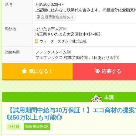
月給366,820円～
給与
上記額にはみなし残業代を含みます。※超過分は全額支給
交通費別途支給あり
さいたま市大宮区
勤務地
埼玉県さいたま市大宮区桜木町4-463
ウォータースタンド株式会社
フレックスタイム制
勤務時間
フルフレックス 標準労働時間：1日あたり8時間
気になる！
応募する
未読
【試用期間中給与30万保証！】エコ商材の提案営
収50万以上も可能◎
正社員
職種未経験OK