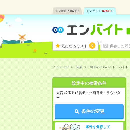
エン派遣
71573
件
エン バイト
82531
件
0
気になるリスト
保存した希
バイトTOP
関東
埼玉のアルバイト・バイト
設定中の検索条件
大宮(埼玉県) / 営業・企画営業・ラウンダ
ー
条件の変更
条件を保存して