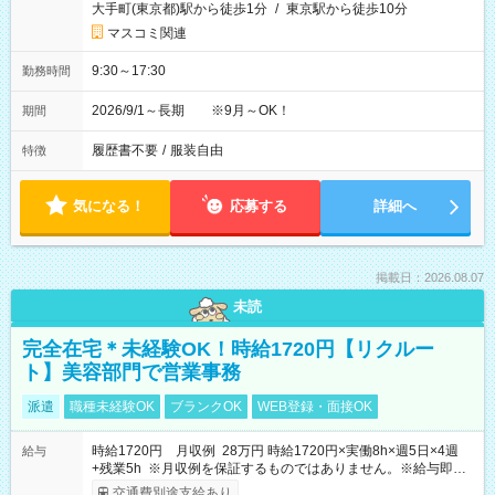
大手町(東京都)駅から徒歩1分
/
東京駅から徒歩10分
マスコミ関連
9:30～17:30
勤務時間
2026/9/1～長期 ※9月～OK！
期間
履歴書不要
/
服装自由
特徴
気になる！
応募する
詳細へ
掲載日：2026.08.07
未読
完全在宅＊未経験OK！時給1720円【リクルー
ト】美容部門で営業事務
派遣
職種未経験OK
ブランクOK
WEB登録・面接OK
時給1720円 月収例 28万円 時給1720円×実働8h×週5日×4週
給与
+残業5h ※月収例を保証するものではありません。※給与即受
取りサービス利用可（利用条件有）
交通費別途支給あり