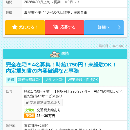
2026年09月上旬～長期 ※9月～！
期間
履歴書不要
/
40～50代活躍中
/
服装自由
特徴
気になる！
応募する
詳細へ
掲載日：2026.08.07
未読
完全在宅＊4名募集！時給1750円！未経験OK！
内定通知書の内容確認など事務
派遣
職種未経験OK
ブランクOK
WEB登録・面接OK
時給1750円＋交 【月収例】290,937円～ ■給与の前払いが可
給与
能な速払いサービスあり
交通費別途支給あり
交通費支給あり
交通費
25～30万円
月収例
東京都千代田区
勤務地