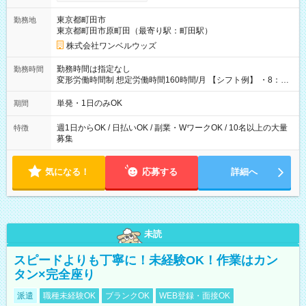
ンビニATMから 日払い分を引き落とせます！ 【試用期間】試
用期間なし
東京都町田市
勤務地
東京都町田市原町田（最寄り駅：町田駅）
株式会社ワンベルウッズ
勤務時間は指定なし
勤務時間
変形労働時間制 想定労働時間160時間/月 【シフト例】 ・8：00
～21：00
単発・1日のみOK
期間
週1日からOK / 日払いOK / 副業・WワークOK / 10名以上の大量
特徴
募集
気になる！
応募する
詳細へ
未読
スピードよりも丁寧に！未経験OK！作業はカン
タン×完全座り
派遣
職種未経験OK
ブランクOK
WEB登録・面接OK