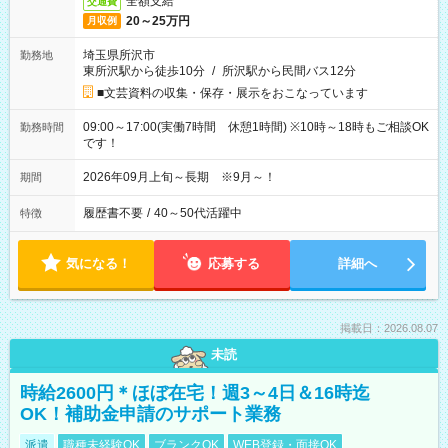
全額支給
交通費
20～25万円
月収例
埼玉県所沢市
勤務地
東所沢駅から徒歩10分
/
所沢駅から民間バス12分
■文芸資料の収集・保存・展示をおこなっています
09:00～17:00(実働7時間 休憩1時間) ※10時～18時もご相談OK
勤務時間
です！
2026年09月上旬～長期 ※9月～！
期間
履歴書不要
/
40～50代活躍中
特徴
気になる！
応募する
詳細へ
掲載日：2026.08.07
未読
時給2600円＊ほぼ在宅！週3～4日＆16時迄
OK！補助金申請のサポート業務
派遣
職種未経験OK
ブランクOK
WEB登録・面接OK