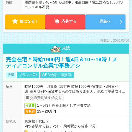
履歴書不要
/
40～50代活躍中
/
服装自由
/
電話対応なし
/
パソ
特徴
コンスキル不要
気になる！
応募する
詳細へ
掲載日：2026.08.06
未読
完全在宅＊時給1900円！週4日＆10～16時！メ
ディアコンサル企業で事務アシ
派遣
ブランクOK
WEB登録・面接OK
時給1900円 月収例 15万円 時給1900円×実働5h×週4日×4
給与
週 ※月収例を保証するものではありません。※給与即受取りサ
ービス利用可（利用条件有）
交通費別途支給あり
1ヶ月3万円を上限として実費支給
交通費
15～20万円
月収例
東京都千代田区
勤務地
四ツ谷駅から徒歩2分
/
麹町駅から徒歩13分