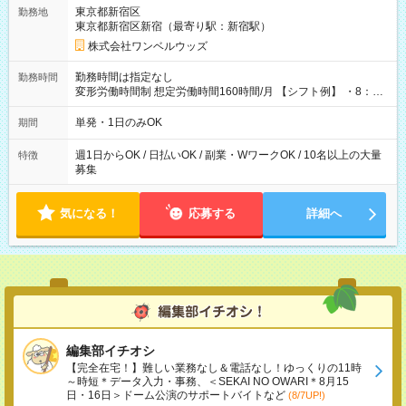
用期間なし
東京都新宿区
勤務地
東京都新宿区新宿（最寄り駅：新宿駅）
株式会社ワンベルウッズ
勤務時間は指定なし
勤務時間
変形労働時間制 想定労働時間160時間/月 【シフト例】 ・8：00
～21：00
単発・1日のみOK
期間
週1日からOK / 日払いOK / 副業・WワークOK / 10名以上の大量
特徴
募集
気になる！
応募する
詳細へ
編集部イチオシ
【完全在宅！】難しい業務なし＆電話なし！ゆっくりの11時
～時短＊データ入力・事務、＜SEKAI NO OWARI＊8月15
日・16日＞ドーム公演のサポートバイトなど
(8/7UP!)