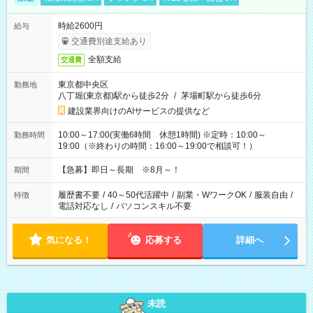
時給2600円
給与
交通費別途支給あり
全額支給
交通費
東京都中央区
勤務地
八丁堀(東京都)駅から徒歩2分
/
茅場町駅から徒歩6分
建設業界向けのAIサービスの提供など
10:00～17:00(実働6時間 休憩1時間) ※定時：10:00～
勤務時間
19:00（※終わりの時間：16:00～19:00で相談可！）
【急募】即日～長期 ※8月～！
期間
履歴書不要
/
40～50代活躍中
/
副業・WワークOK
/
服装自由
/
特徴
電話対応なし
/
パソコンスキル不要
気になる！
応募する
詳細へ
未読