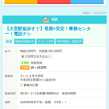
掲載日：2026.08.06
未読
【大宮駅徒歩すぐ】長期×安定！事務センタ
ー！電話ナシ
派遣
職種未経験OK
ブランクOK
WEB登録・面接OK
時給1300円 月収例 201,500円
給与
交通費別途支給あり
全額支給
交通費
20～25万円
月収例
さいたま市大宮区
勤務地
大宮(埼玉県)駅から徒歩3分
事務代行業
08:30～17:15(実働7時間45分 休憩1時間)
勤務時間
2026年08月下旬～長期 ※8月～！
期間