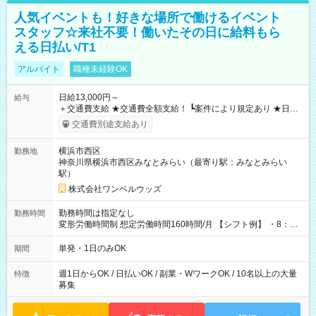
人気イベントも！好きな場所で働けるイベント
スタッフ☆来社不要！働いたその日に給料もら
える日払い/T1
アルバイト
職種未経験OK
日給13,000円～
給与
＋交通費支給 ★交通費全額支給！ ┗案件により規定あり ★日払
いOK！（規定あり） ┗働いたその日に現金GET♪ お仕事後はコ
交通費別途支給あり
ンビニATMから 日払い分を引き落とせます！ 【試用期間】試
用期間なし
横浜市西区
勤務地
神奈川県横浜市西区みなとみらい（最寄り駅：みなとみらい
駅）
株式会社ワンベルウッズ
勤務時間は指定なし
勤務時間
変形労働時間制 想定労働時間160時間/月 【シフト例】 ・8：00
～21：00
単発・1日のみOK
期間
週1日からOK / 日払いOK / 副業・WワークOK / 10名以上の大量
特徴
募集