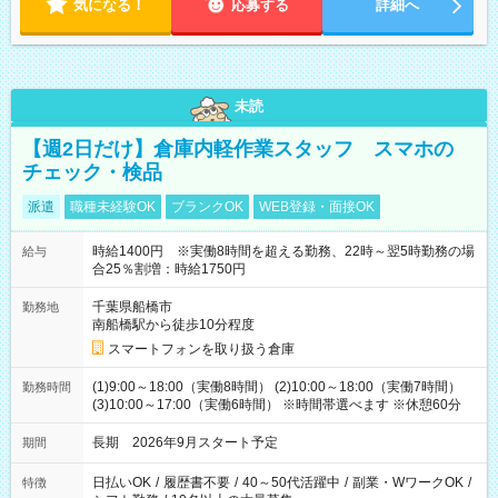
気になる！
応募する
詳細へ
未読
【週2日だけ】倉庫内軽作業スタッフ スマホの
チェック・検品
派遣
職種未経験OK
ブランクOK
WEB登録・面接OK
時給1400円 ※実働8時間を超える勤務、22時～翌5時勤務の場
給与
合25％割増：時給1750円
千葉県船橋市
勤務地
南船橋駅から徒歩10分程度
スマートフォンを取り扱う倉庫
(1)9:00～18:00（実働8時間） (2)10:00～18:00（実働7時間）
勤務時間
(3)10:00～17:00（実働6時間） ※時間帯選べます ※休憩60分
長期 2026年9月スタート予定
期間
日払いOK
/
履歴書不要
/
40～50代活躍中
/
副業・WワークOK
/
特徴