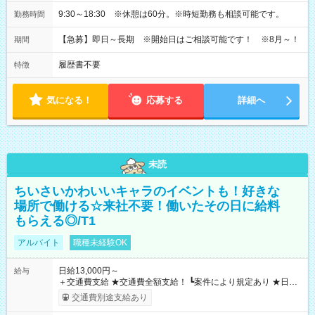
9:30～18:30 ※休憩は60分。※時短勤務も相談可能です。
勤務時間
【急募】即日～長期 ※開始日はご相談可能です！ ※8月～！
期間
履歴書不要
特徴
気になる！
応募する
詳細へ
未読
ちいさいかわいいキャラのイベントも！好きな
場所で働ける☆来社不要！働いたその日に給料
もらえる◎/T1
アルバイト
職種未経験OK
日給13,000円～
給与
＋交通費支給 ★交通費全額支給！ ┗案件により規定あり ★日払
いOK！（規定あり） ┗働いたその日に現金GET♪ お仕事後はコ
交通費別途支給あり
ンビニATMから 日払い分を引き落とせます！ 【試用期間】試