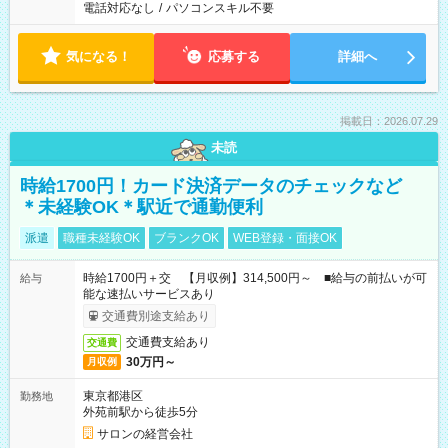
電話対応なし
/
パソコンスキル不要
気になる！
応募する
詳細へ
掲載日：2026.07.29
未読
時給1700円！カード決済データのチェックなど
＊未経験OK＊駅近で通勤便利
派遣
職種未経験OK
ブランクOK
WEB登録・面接OK
時給1700円＋交 【月収例】314,500円～ ■給与の前払いが可
給与
能な速払いサービスあり
交通費別途支給あり
交通費支給あり
交通費
30万円～
月収例
東京都港区
勤務地
外苑前駅から徒歩5分
サロンの経営会社