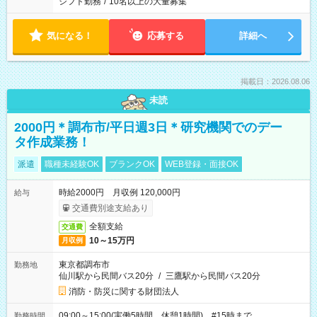
シフト勤務
/
10名以上の大量募集
気になる！
応募する
詳細へ
掲載日：2026.08.06
未読
2000円＊調布市/平日週3日＊研究機関でのデー
タ作成業務！
派遣
職種未経験OK
ブランクOK
WEB登録・面接OK
時給2000円 月収例 120,000円
給与
交通費別途支給あり
全額支給
交通費
10～15万円
月収例
東京都調布市
勤務地
仙川駅から民間バス20分
/
三鷹駅から民間バス20分
消防・防災に関する財団法人
09:00～15:00(実働5時間 休憩1時間) #15時まで
勤務時間