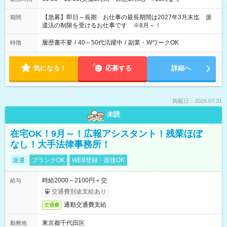
【急募】即日～長期 お仕事の最長期間は2027年3月末迄 派
期間
遣法の制限を受けるお仕事です ※8月～！
履歴書不要
/
40～50代活躍中
/
副業・WワークOK
特徴
気になる！
応募する
詳細へ
掲載日：2026.07.31
未読
在宅OK！9月～！広報アシスタント！残業ほぼ
なし！大手法律事務所！
派遣
ブランクOK
WEB登録・面接OK
時給2000～2100円＋交
給与
交通費別途支給あり
通勤交通費支給
交通費
東京都千代田区
勤務地