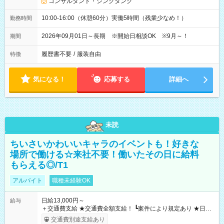
コンサルタント・シンクタンク
10:00-16:00（休憩60分）実働5時間（残業少なめ！）
勤務時間
2026年09月01日～長期 ※開始日相談OK ※9月～！
期間
履歴書不要
/
服装自由
特徴
気になる！
応募する
詳細へ
未読
ちいさいかわいいキャラのイベントも！好きな
場所で働ける☆来社不要！働いたその日に給料
もらえる◎/T1
アルバイト
職種未経験OK
日給13,000円～
給与
＋交通費支給 ★交通費全額支給！ ┗案件により規定あり ★日払
いOK！（規定あり） ┗働いたその日に現金GET♪ お仕事後はコ
交通費別途支給あり