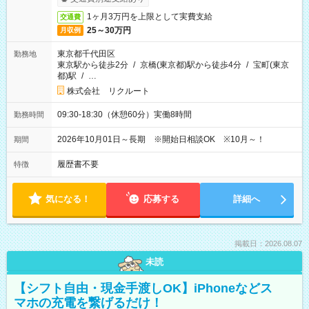
1ヶ月3万円を上限として実費支給
交通費
25～30万円
月収例
東京都千代田区
勤務地
東京駅から徒歩2分
/
京橋(東京都)駅から徒歩4分
/
宝町(東京
都)駅
/
…
株式会社 リクルート
09:30-18:30（休憩60分）実働8時間
勤務時間
2026年10月01日～長期 ※開始日相談OK ※10月～！
期間
履歴書不要
特徴
気になる！
応募する
詳細へ
掲載日：2026.08.07
未読
【シフト自由・現金手渡しOK】iPhoneなどス
マホの充電を繋げるだけ！