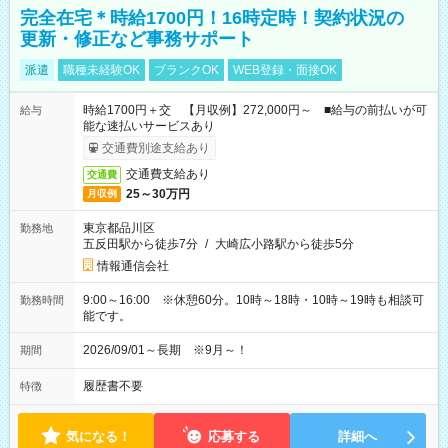
完全在宅＊時給1700円！16時定時！契約状況の
更新・修正など事務サポート
派遣
職種未経験OK
ブランクOK
WEB登録・面接OK
時給1700円＋交 【月収例】272,000円～ ■給与の前払いが可
給与
能な速払いサービスあり
交通費別途支給あり
交通費支給あり
交通費
25～30万円
月収例
東京都品川区
勤務地
五反田駅から徒歩7分
/
大崎広小路駅から徒歩5分
情報通信会社
9:00～16:00 ※休憩60分。10時～18時・10時～19時も相談可
勤務時間
能です。
2026/09/01～長期 ※9月～！
期間
履歴書不要
特徴
気になる！
応募する
詳細へ