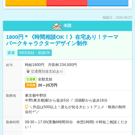
掲載日：2026.08.07
未読
1800円＊《時間相談OK！》在宅あり！テーマ
パークキャラクターデザイン制作
派遣
WEB登録・面接OK
時給1800円 月収例 234,000円
給与
交通費別途支給あり
全額支給
交通費
20～25万円
月収例
東京都中野区
勤務地
中野(東京都)駅から徒歩5分
/
沼袋駅から徒歩16分
＼作品は500以上！誰もが知る大ヒットアニメ・映画の制作
会社+*／
09:30～17:00(実働6時間30分 休憩1時間) ※時短ご相談くださ
勤務時間
い！