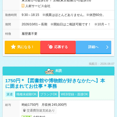
東京駅から徒歩1分
/
京橋(東京都)駅から徒歩5分
人材サービス会社
9:30～18:15 ※残業はほとんどありません。※休憩60分。
勤務時間
2026/10/01～長期 ※開始日はご相談可能です！ ※10月～！
期間
履歴書不要
特徴
気になる！
応募する
詳細へ
掲載日：2026.08.07
未読
1750円＊【図書館や博物館が好きなかたへ】本
に囲まれてお仕事＊事務
派遣
職種未経験OK
ブランクOK
WEB登録・面接OK
時給1750円 月収例 245,000円
給与
交通費別途支給あり