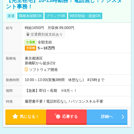
【完全在宅】10-13時勤務！電話無し！アシスタ
ント事務！
派遣
職種未経験OK
ブランクOK
WEB登録・面接OK
時給1650円 月収例 99,000円
給与
交通費別途支給あり
全額支給
交通費
5～10万円
月収例
東京都港区
勤務地
新橋駅から徒歩2分
ソフトウェア開発
10:00～13:00(実働3時間 休憩なし) #15時まで
勤務時間
【急募】即日～長期 ※8月～！
期間
履歴書不要
/
電話対応なし
/
パソコンスキル不要
特徴
気になる！
応募する
詳細へ