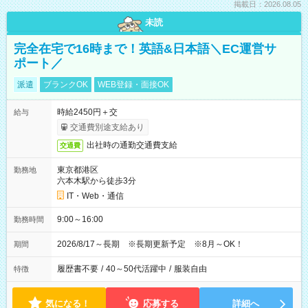
掲載日：2026.08.05
未読
完全在宅で16時まで！英語&日本語＼EC運営サ
ポート／
派遣
ブランクOK
WEB登録・面接OK
時給2450円＋交
給与
交通費別途支給あり
出社時の通勤交通費支給
交通費
東京都港区
勤務地
六本木駅から徒歩3分
IT・Web・通信
9:00～16:00
勤務時間
2026/8/17～長期 ※長期更新予定 ※8月～OK！
期間
履歴書不要
/
40～50代活躍中
/
服装自由
特徴
気になる！
応募する
詳細へ