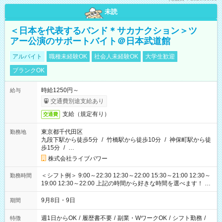
未読
＜日本を代表するバンド＊サカナクション＞ツ
アー公演のサポートバイト＠日本武道館
アルバイト
職種未経験OK
社会人未経験OK
大学生歓迎
ブランクOK
時給1250円～
給与
交通費別途支給あり
支給（規定有り）
交通費
東京都千代田区
勤務地
九段下駅から徒歩5分
/
竹橋駅から徒歩10分
/
神保町駅から徒
歩15分
/
…
株式会社ライブパワー
＜シフト例＞ 9:00～22:30 12:30～22:00 15:30～21:00 12:30～
勤務時間
19:00 12:30～22:00 上記の時間から好きな時間を選べます！ ※
時間は変更となる可能性があります
9月8日・9日
期間
週1日からOK
/
履歴書不要
/
副業・WワークOK
/
シフト勤務
/
特徴