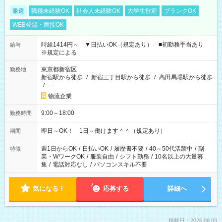
派遣
職種未経験OK
社会人未経験OK
大学生歓迎
ブランクOK
WEB登録・面接OK
時給1414円～ ▼日払いOK（規定あり） ■初勤務手当あり
給与
※規定による
東京都新宿区
勤務地
新宿駅から徒歩
/
新宿三丁目駅から徒歩
/
高田馬場駅から徒歩
/
…
物流企業
9:00～18:00
勤務時間
即日～OK！ 1日～働けます＾＾（規定あり）
期間
週1日からOK
/
日払いOK
/
履歴書不要
/
40～50代活躍中
/
副
特徴
業・WワークOK
/
服装自由
/
シフト勤務
/
10名以上の大量募
集
/
電話対応なし
/
パソコンスキル不要
気になる！
応募する
詳細へ
掲載日：2026.08.03