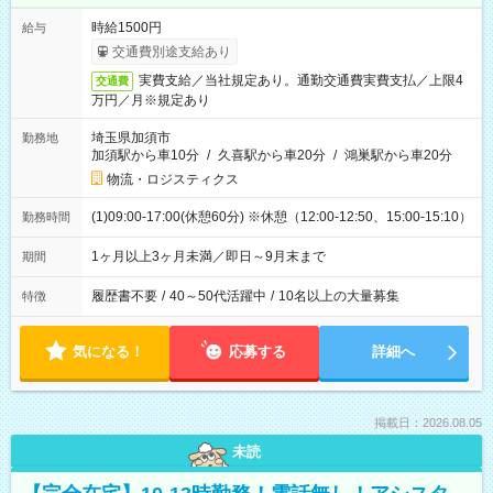
時給1500円
給与
交通費別途支給あり
実費支給／当社規定あり。通勤交通費実費支払／上限4
交通費
万円／月※規定あり
埼玉県加須市
勤務地
加須駅から車10分
/
久喜駅から車20分
/
鴻巣駅から車20分
物流・ロジスティクス
(1)09:00-17:00(休憩60分) ※休憩（12:00-12:50、15:00-15:10）
勤務時間
1ヶ月以上3ヶ月未満／即日～9月末まで
期間
履歴書不要
/
40～50代活躍中
/
10名以上の大量募集
特徴
気になる！
応募する
詳細へ
掲載日：2026.08.05
未読