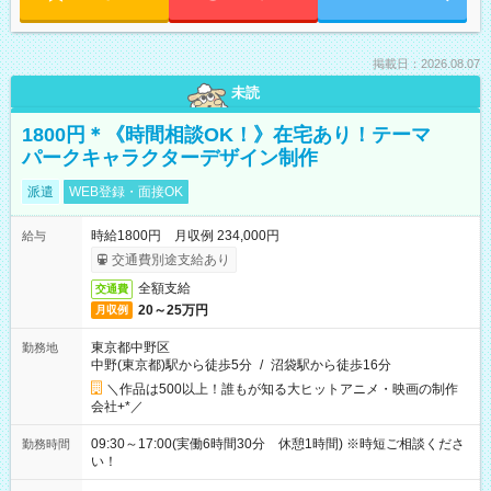
掲載日：2026.08.07
未読
1800円＊《時間相談OK！》在宅あり！テーマ
パークキャラクターデザイン制作
派遣
WEB登録・面接OK
時給1800円 月収例 234,000円
給与
交通費別途支給あり
全額支給
交通費
20～25万円
月収例
東京都中野区
勤務地
中野(東京都)駅から徒歩5分
/
沼袋駅から徒歩16分
＼作品は500以上！誰もが知る大ヒットアニメ・映画の制作
会社+*／
09:30～17:00(実働6時間30分 休憩1時間) ※時短ご相談くださ
勤務時間
い！