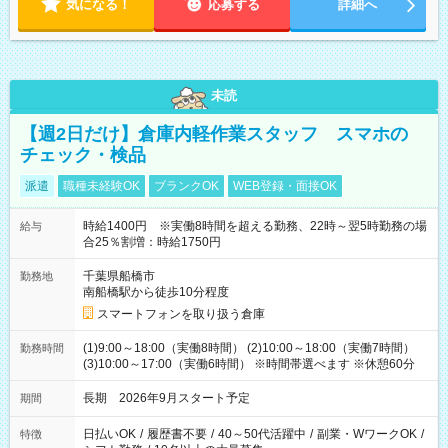
気になる！
応募する
詳細へ
未読
【週2日だけ】倉庫内軽作業スタッフ スマホの
チェック・検品
派遣
職種未経験OK
ブランクOK
WEB登録・面接OK
時給1400円 ※実働8時間を超える勤務、22時～翌5時勤務の場
給与
合25％割増：時給1750円
千葉県船橋市
勤務地
南船橋駅から徒歩10分程度
スマートフォンを取り扱う倉庫
(1)9:00～18:00（実働8時間） (2)10:00～18:00（実働7時間）
勤務時間
(3)10:00～17:00（実働6時間） ※時間帯選べます ※休憩60分
長期 2026年9月スタート予定
期間
日払いOK
/
履歴書不要
/
40～50代活躍中
/
副業・WワークOK
/
特徴