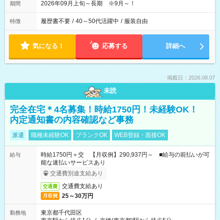
2026年09月上旬～長期 ※9月～！
期間
履歴書不要
/
40～50代活躍中
/
服装自由
特徴
気になる！
応募する
詳細へ
掲載日：2026.08.07
未読
完全在宅＊4名募集！時給1750円！未経験OK！
内定通知書の内容確認など事務
派遣
職種未経験OK
ブランクOK
WEB登録・面接OK
時給1750円＋交 【月収例】290,937円～ ■給与の前払いが可
給与
能な速払いサービスあり
交通費別途支給あり
交通費支給あり
交通費
25～30万円
月収例
東京都千代田区
勤務地