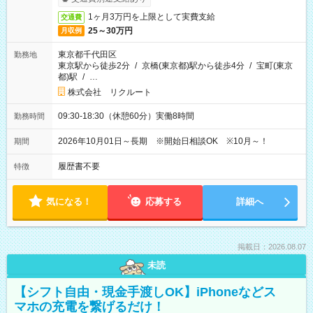
1ヶ月3万円を上限として実費支給
交通費
25～30万円
月収例
東京都千代田区
勤務地
東京駅から徒歩2分
/
京橋(東京都)駅から徒歩4分
/
宝町(東京
都)駅
/
…
株式会社 リクルート
09:30-18:30（休憩60分）実働8時間
勤務時間
2026年10月01日～長期 ※開始日相談OK ※10月～！
期間
履歴書不要
特徴
気になる！
応募する
詳細へ
掲載日：2026.08.07
未読
【シフト自由・現金手渡しOK】iPhoneなどス
マホの充電を繋げるだけ！