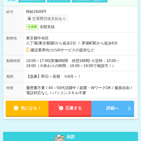
時給2600円
給与
交通費別途支給あり
全額支給
交通費
東京都中央区
勤務地
八丁堀(東京都)駅から徒歩2分
/
茅場町駅から徒歩6分
建設業界向けのAIサービスの提供など
10:00～17:00(実働6時間 休憩1時間) ※定時：10:00～
勤務時間
19:00（※終わりの時間：16:00～19:00で相談可！）
【急募】即日～長期 ※8月～！
期間
履歴書不要
/
40～50代活躍中
/
副業・WワークOK
/
服装自由
/
特徴
電話対応なし
/
パソコンスキル不要
気になる！
応募する
詳細へ
未読