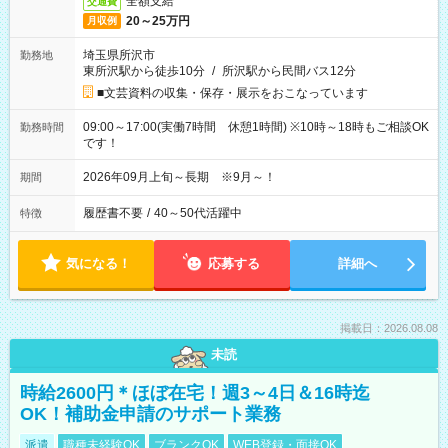
全額支給
交通費
20～25万円
月収例
埼玉県所沢市
勤務地
東所沢駅から徒歩10分
/
所沢駅から民間バス12分
■文芸資料の収集・保存・展示をおこなっています
09:00～17:00(実働7時間 休憩1時間) ※10時～18時もご相談OK
勤務時間
です！
2026年09月上旬～長期 ※9月～！
期間
履歴書不要
/
40～50代活躍中
特徴
気になる！
応募する
詳細へ
掲載日：2026.08.08
未読
時給2600円＊ほぼ在宅！週3～4日＆16時迄
OK！補助金申請のサポート業務
派遣
職種未経験OK
ブランクOK
WEB登録・面接OK