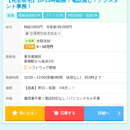
【完全在宅】10-13時勤務！電話無し！アシスタ
ント事務！
派遣
職種未経験OK
ブランクOK
WEB登録・面接OK
時給1650円 月収例 99,000円
給与
交通費別途支給あり
全額支給
交通費
5～10万円
月収例
東京都港区
勤務地
新橋駅から徒歩2分
ソフトウェア開発
10:00～13:00(実働3時間 休憩なし) #15時まで
勤務時間
【急募】即日～長期 ※8月～！
期間
履歴書不要
/
電話対応なし
/
パソコンスキル不要
特徴
気になる！
応募する
詳細へ