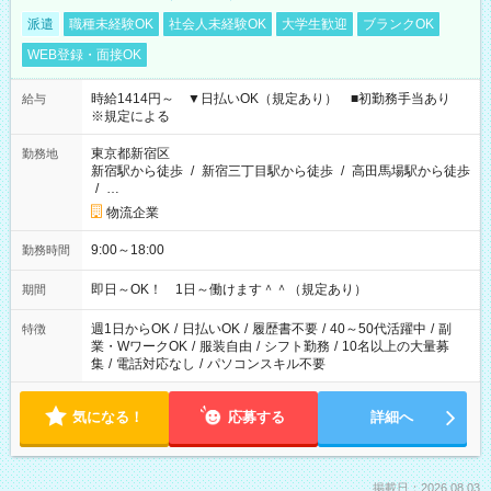
派遣
職種未経験OK
社会人未経験OK
大学生歓迎
ブランクOK
WEB登録・面接OK
時給1414円～ ▼日払いOK（規定あり） ■初勤務手当あり
給与
※規定による
東京都新宿区
勤務地
新宿駅から徒歩
/
新宿三丁目駅から徒歩
/
高田馬場駅から徒歩
/
…
物流企業
9:00～18:00
勤務時間
即日～OK！ 1日～働けます＾＾（規定あり）
期間
週1日からOK
/
日払いOK
/
履歴書不要
/
40～50代活躍中
/
副
特徴
業・WワークOK
/
服装自由
/
シフト勤務
/
10名以上の大量募
集
/
電話対応なし
/
パソコンスキル不要
気になる！
応募する
詳細へ
掲載日：2026.08.03