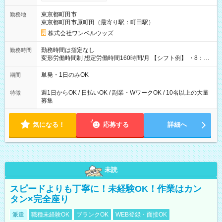
ンビニATMから 日払い分を引き落とせます！ 【試用期間】試
用期間なし
東京都町田市
勤務地
東京都町田市原町田（最寄り駅：町田駅）
株式会社ワンベルウッズ
勤務時間は指定なし
勤務時間
変形労働時間制 想定労働時間160時間/月 【シフト例】 ・8：00
～21：00
単発・1日のみOK
期間
週1日からOK / 日払いOK / 副業・WワークOK / 10名以上の大量
特徴
募集
気になる！
応募する
詳細へ
未読
スピードよりも丁寧に！未経験OK！作業はカン
タン×完全座り
派遣
職種未経験OK
ブランクOK
WEB登録・面接OK