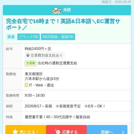
掲載日：2026.08.05
未読
完全在宅で16時まで！英語&日本語＼EC運営サ
ポート／
派遣
ブランクOK
WEB登録・面接OK
時給2450円＋交
給与
交通費別途支給あり
出社時の通勤交通費支給
交通費
東京都港区
勤務地
六本木駅から徒歩3分
IT・Web・通信
9:00～16:00
勤務時間
2026/8/17～長期 ※長期更新予定 ※8月～OK！
期間
履歴書不要
/
40～50代活躍中
/
服装自由
特徴
気になる！
応募する
詳細へ