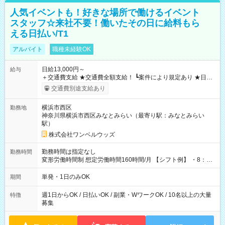
人気イベントも！好きな場所で働けるイベント
スタッフ☆来社不要！働いたその日に給料もら
える日払い/T1
アルバイト
職種未経験OK
日給13,000円～
給与
＋交通費支給 ★交通費全額支給！ ┗案件により規定あり ★日払
いOK！（規定あり） ┗働いたその日に現金GET♪ お仕事後はコ
交通費別途支給あり
ンビニATMから 日払い分を引き落とせます！ 【試用期間】試
用期間なし
横浜市西区
勤務地
神奈川県横浜市西区みなとみらい（最寄り駅：みなとみらい
駅）
株式会社ワンベルウッズ
勤務時間は指定なし
勤務時間
変形労働時間制 想定労働時間160時間/月 【シフト例】 ・8：00
～21：00
単発・1日のみOK
期間
週1日からOK / 日払いOK / 副業・WワークOK / 10名以上の大量
特徴
募集