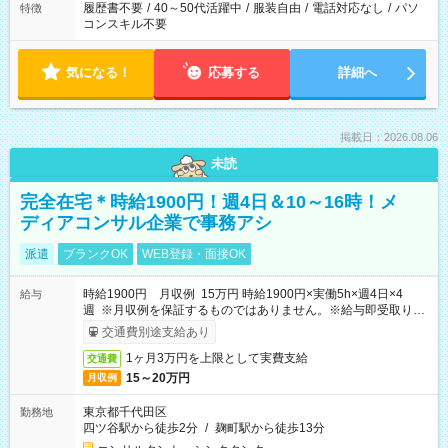
履歴書不要
/
40～50代活躍中
/
服装自由
/
電話対応なし
/
パソ
特徴
コンスキル不要
気になる！
応募する
詳細へ
掲載日：2026.08.06
未読
完全在宅＊時給1900円！週4日＆10～16時！メ
ディアコンサル企業で事務アシ
派遣
ブランクOK
WEB登録・面接OK
時給1900円 月収例 15万円 時給1900円×実働5h×週4日×4
給与
週 ※月収例を保証するものではありません。※給与即受取りサ
ービス利用可（利用条件有）
交通費別途支給あり
1ヶ月3万円を上限として実費支給
交通費
15～20万円
月収例
東京都千代田区
勤務地
四ツ谷駅から徒歩2分
/
麹町駅から徒歩13分