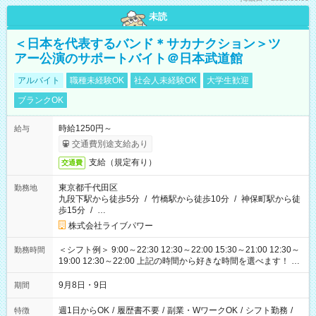
未読
＜日本を代表するバンド＊サカナクション＞ツ
アー公演のサポートバイト＠日本武道館
アルバイト
職種未経験OK
社会人未経験OK
大学生歓迎
ブランクOK
時給1250円～
給与
交通費別途支給あり
支給（規定有り）
交通費
東京都千代田区
勤務地
九段下駅から徒歩5分
/
竹橋駅から徒歩10分
/
神保町駅から徒
歩15分
/
…
株式会社ライブパワー
＜シフト例＞ 9:00～22:30 12:30～22:00 15:30～21:00 12:30～
勤務時間
19:00 12:30～22:00 上記の時間から好きな時間を選べます！ ※
時間は変更となる可能性があります
9月8日・9日
期間
週1日からOK
/
履歴書不要
/
副業・WワークOK
/
シフト勤務
/
特徴