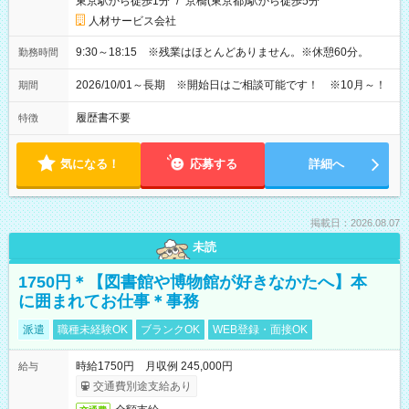
東京駅から徒歩1分
/
京橋(東京都)駅から徒歩5分
人材サービス会社
9:30～18:15 ※残業はほとんどありません。※休憩60分。
勤務時間
2026/10/01～長期 ※開始日はご相談可能です！ ※10月～！
期間
履歴書不要
特徴
気になる！
応募する
詳細へ
掲載日：2026.08.07
未読
1750円＊【図書館や博物館が好きなかたへ】本
に囲まれてお仕事＊事務
派遣
職種未経験OK
ブランクOK
WEB登録・面接OK
時給1750円 月収例 245,000円
給与
交通費別途支給あり