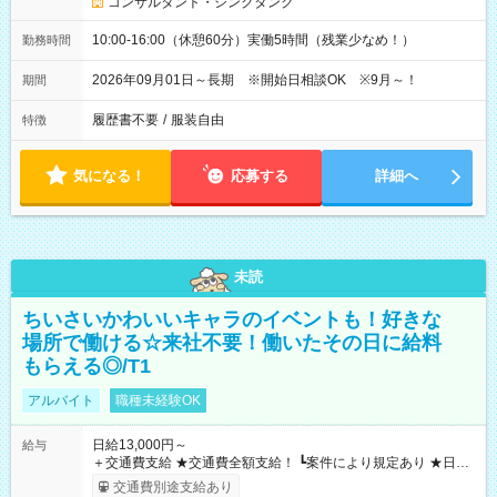
コンサルタント・シンクタンク
10:00-16:00（休憩60分）実働5時間（残業少なめ！）
勤務時間
2026年09月01日～長期 ※開始日相談OK ※9月～！
期間
履歴書不要
/
服装自由
特徴
気になる！
応募する
詳細へ
未読
ちいさいかわいいキャラのイベントも！好きな
場所で働ける☆来社不要！働いたその日に給料
もらえる◎/T1
アルバイト
職種未経験OK
日給13,000円～
給与
＋交通費支給 ★交通費全額支給！ ┗案件により規定あり ★日払
いOK！（規定あり） ┗働いたその日に現金GET♪ お仕事後はコ
交通費別途支給あり