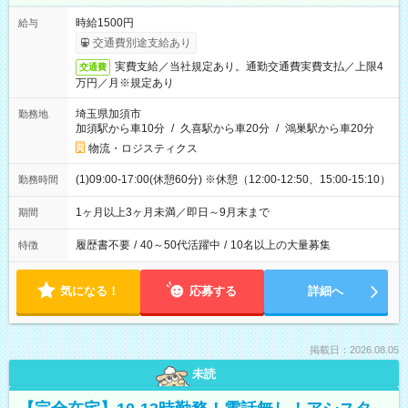
時給1500円
給与
交通費別途支給あり
実費支給／当社規定あり。通勤交通費実費支払／上限4
交通費
万円／月※規定あり
埼玉県加須市
勤務地
加須駅から車10分
/
久喜駅から車20分
/
鴻巣駅から車20分
物流・ロジスティクス
(1)09:00-17:00(休憩60分) ※休憩（12:00-12:50、15:00-15:10）
勤務時間
1ヶ月以上3ヶ月未満／即日～9月末まで
期間
履歴書不要
/
40～50代活躍中
/
10名以上の大量募集
特徴
気になる！
応募する
詳細へ
掲載日：2026.08.05
未読