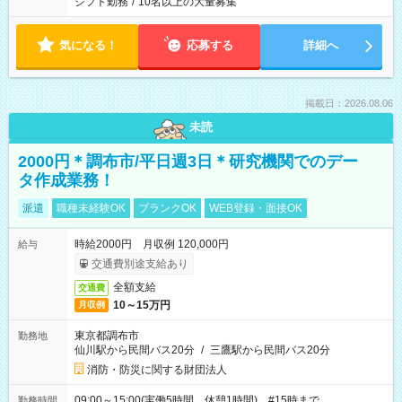
シフト勤務
/
10名以上の大量募集
気になる！
応募する
詳細へ
掲載日：2026.08.06
未読
2000円＊調布市/平日週3日＊研究機関でのデー
タ作成業務！
派遣
職種未経験OK
ブランクOK
WEB登録・面接OK
時給2000円 月収例 120,000円
給与
交通費別途支給あり
全額支給
交通費
10～15万円
月収例
東京都調布市
勤務地
仙川駅から民間バス20分
/
三鷹駅から民間バス20分
消防・防災に関する財団法人
09:00～15:00(実働5時間 休憩1時間) #15時まで
勤務時間