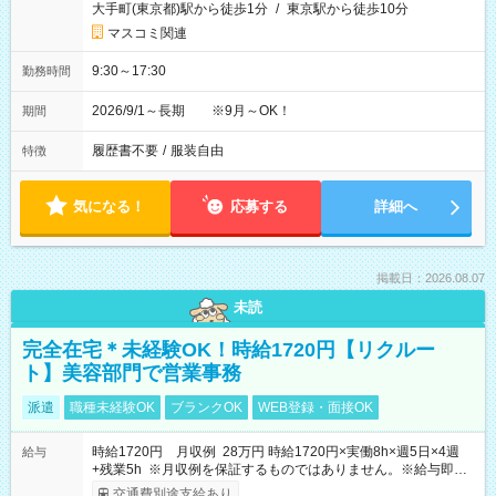
大手町(東京都)駅から徒歩1分
/
東京駅から徒歩10分
マスコミ関連
9:30～17:30
勤務時間
2026/9/1～長期 ※9月～OK！
期間
履歴書不要
/
服装自由
特徴
気になる！
応募する
詳細へ
掲載日：2026.08.07
未読
完全在宅＊未経験OK！時給1720円【リクルー
ト】美容部門で営業事務
派遣
職種未経験OK
ブランクOK
WEB登録・面接OK
時給1720円 月収例 28万円 時給1720円×実働8h×週5日×4週
給与
+残業5h ※月収例を保証するものではありません。※給与即受
取りサービス利用可（利用条件有）
交通費別途支給あり