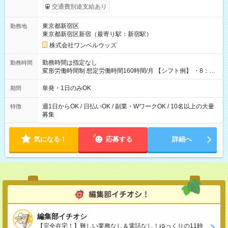
いOK！（規定あり） ┗働いたその日に現金GET♪ お仕事後はコ
交通費別途支給あり
ンビニATMから 日払い分を引き落とせます！ 【試用期間】試
用期間なし
東京都新宿区
勤務地
東京都新宿区新宿（最寄り駅：新宿駅）
株式会社ワンベルウッズ
勤務時間は指定なし
勤務時間
変形労働時間制 想定労働時間160時間/月 【シフト例】 ・8：00
～21：00
単発・1日のみOK
期間
週1日からOK / 日払いOK / 副業・WワークOK / 10名以上の大量
特徴
募集
気になる！
応募する
詳細へ
編集部イチオシ
【完全在宅！】難しい業務なし＆電話なし！ゆっくりの11時