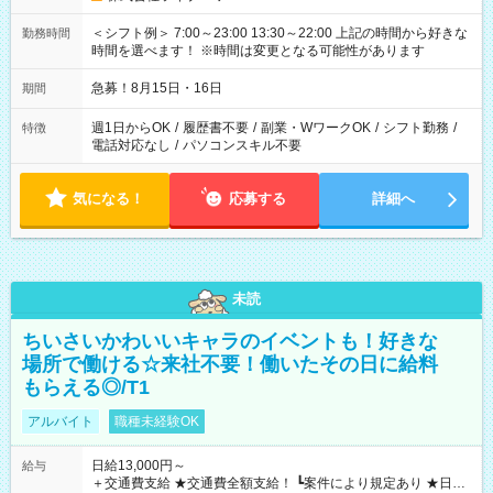
＜シフト例＞ 7:00～23:00 13:30～22:00 上記の時間から好きな
勤務時間
時間を選べます！ ※時間は変更となる可能性があります
急募！8月15日・16日
期間
週1日からOK
/
履歴書不要
/
副業・WワークOK
/
シフト勤務
/
特徴
電話対応なし
/
パソコンスキル不要
気になる！
応募する
詳細へ
未読
ちいさいかわいいキャラのイベントも！好きな
場所で働ける☆来社不要！働いたその日に給料
もらえる◎/T1
アルバイト
職種未経験OK
日給13,000円～
給与
＋交通費支給 ★交通費全額支給！ ┗案件により規定あり ★日払