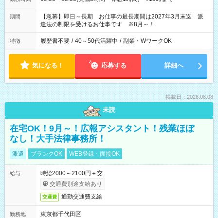
【急募】即日～長期 お仕事の最長期間は2027年3月末迄 派
期間
遣法の制限を受けるお仕事です ※8月～！
履歴書不要
/
40～50代活躍中
/
副業・WワークOK
特徴
気になる！
応募する
詳細へ
掲載日：2026.08.08
未読
在宅OK！9月～！広報アシスタント！残業ほぼ
なし！大手法律事務所！
派遣
ブランクOK
WEB登録・面接OK
時給2000～2100円＋交
給与
交通費別途支給あり
通勤交通費支給
交通費
東京都千代田区
勤務地