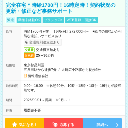
完全在宅＊時給1700円！16時定時！契約状況の
更新・修正など事務サポート
派遣
職種未経験OK
ブランクOK
WEB登録・面接OK
時給1700円＋交 【月収例】272,000円～ ■給与の前払いが可
給与
能な速払いサービスあり
交通費別途支給あり
交通費支給あり
交通費
25～30万円
月収例
東京都品川区
勤務地
五反田駅から徒歩7分
/
大崎広小路駅から徒歩5分
情報通信会社
9:00～16:00 ※休憩60分。10時～18時・10時～19時も相談可
勤務時間
能です。
2026/09/01～長期 ※9月～！
期間
履歴書不要
特徴
気になる！
応募する
詳細へ