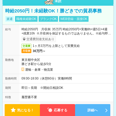
未読
時給2050円！未経験OK！勝どきでの貿易事務
派遣
職種未経験OK
ブランクOK
WEB登録・面接OK
時給2050円 月収例 35万円 時給2050円×実働8h×週5日×4週
給与
+残業10h ※月収例を保証するものではありません。※給与即受
取りサービス利用可（利用条件有）
交通費別途支給あり
1ヶ月3万円を上限として実費支給
交通費
30万円～
月収例
東京都中央区
勤務地
勝どき駅から徒歩5分
運輸・倉庫・物流業
09:00-18:00（休憩60分）実働8時間
勤務時間
即日～長期 ※開始日相談OK
期間
履歴書不要
特徴
気になる！
応募する
詳細へ