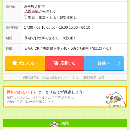
埼玉県入間市
勤務地
入間市駅
から車15分
製造・建築・土木・製造技術系
17:00～02:10 05:50～15:00 15:00～00:10
勤務時間
長期でお仕事できる方、大歓迎！
期間
日払いOK
/
履歴書不要
/
40～50代活躍中
/
電話対応なし
特徴
気になる！
応募する
詳細へ
掲載元企業名
株式会社綜合キャリアオプション 製造事業部（全国）
興味のあるバイト
は、とりあえず保存しよう♪
保存した求人は、後からまとめて応募できるよ。
企業からアプローチが届くことも！
未読