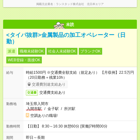
掲載元企業名
ランスタッド株式会社 北日本エリア
未読
<タイパ抜群>金属製品の加工オペレーター（日
勤）
派遣
職種未経験OK
社会人未経験OK
ブランクOK
WEB登録・面接OK
時給1500円 ※交通費全額支給（規定あり） 【月収例】22.5万円
給与
（20日勤務＋残業10h）
交通費別途支給あり
交通費支給あり
交通費
埼玉県入間市
勤務地
入間市駅
/
金子駅
/
所沢駅
空調ありの職場!
【日勤】 8:30～16:30 休憩60分 [実働]7時間00分
勤務時間
即日～長期
期間