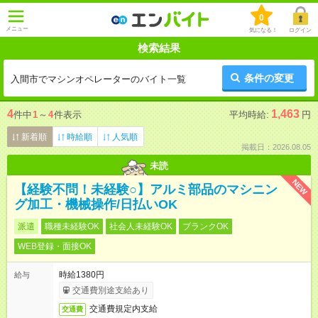
0
メニュー
気になる！
ログイン
検索結果
条件の変更
入間市でマシンオペレーターのバイト一覧
4
1,463
件中
1
～
4
件表示
平均時給:
円
新着順
時給順
人気順
掲載日：2026.08.05
未読
NEW
【経験不問！未経験○】アルミ部品のマシニン
グ加工・機械操作/日払いOK
派遣
職種未経験OK
社会人未経験OK
ブランクOK
WEB登録・面接OK
時給1380円
給与
交通費別途支給あり
交通費規定内支給
交通費