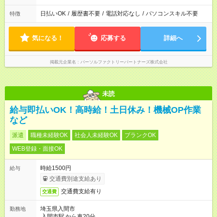
日払いOK
/
履歴書不要
/
電話対応なし
/
パソコンスキル不要
特徴
気になる！
応募する
詳細へ
掲載元企業名
パーソルファクトリーパートナーズ株式会社
未読
給与即払いOK！高時給！土日休み！機械OP作業
など
派遣
職種未経験OK
社会人未経験OK
ブランクOK
WEB登録・面接OK
時給1500円
給与
交通費別途支給あり
交通費支給有り
交通費
埼玉県入間市
勤務地
入間市駅
から車20分