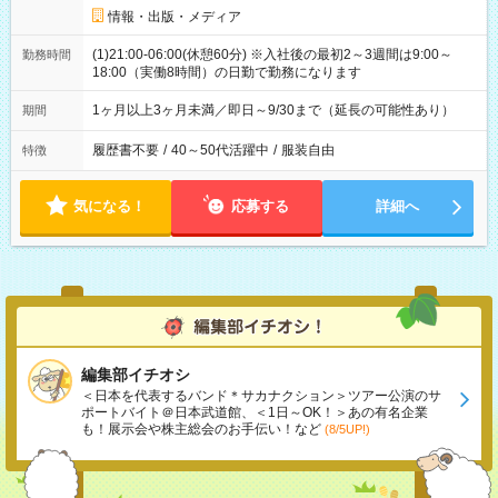
情報・出版・メディア
(1)21:00-06:00(休憩60分) ※入社後の最初2～3週間は9:00～
勤務時間
18:00（実働8時間）の日勤で勤務になります
1ヶ月以上3ヶ月未満／即日～9/30まで（延長の可能性あり）
期間
履歴書不要
/
40～50代活躍中
/
服装自由
特徴
気になる！
応募する
詳細へ
編集部イチオシ
＜日本を代表するバンド＊サカナクション＞ツアー公演のサ
ポートバイト＠日本武道館、＜1日～OK！＞あの有名企業
も！展示会や株主総会のお手伝い！など
(8/5UP!)