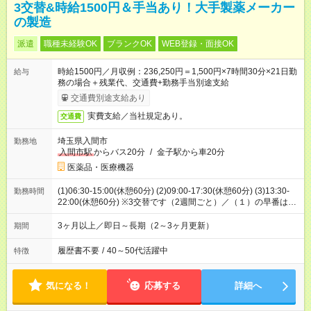
3交替&時給1500円＆手当あり！大手製薬メーカー
の製造
派遣
職種未経験OK
ブランクOK
WEB登録・面接OK
時給1500円／月収例：236,250円＝1,500円×7時間30分×21日勤
給与
務の場合＋残業代、交通費+勤務手当別途支給
交通費別途支給あり
実費支給／当社規定あり。
交通費
埼玉県入間市
勤務地
入間市駅
からバス20分
/
金子駅から車20分
医薬品・医療機器
(1)06:30-15:00(休憩60分) (2)09:00-17:30(休憩60分) (3)13:30-
勤務時間
22:00(休憩60分) ※3交替です（2週間ごと）／（１）の早番は1
日1600円の勤務手当あり！
3ヶ月以上／即日～長期（2～3ヶ月更新）
期間
履歴書不要
/
40～50代活躍中
特徴
気になる！
応募する
詳細へ