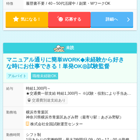
履歴書不要
/
40～50代活躍中
/
副業・WワークOK
特徴
気になる！
応募する
詳細へ
未読
マニュアル通りに簡単WORK◆未経験から好き
な時にお仕事できる！単発OK◎試験監督
アルバイト
職種未経験OK
時給1,300円～
給与
★交通費一部支給 時給1,300円～ ※試験・役割により手当あり
※勤務回数により昇給あり 【即給（前払い）オプションあ
交通費別途支給あり
り！】 希望される場合、勤務から1週間ほどで給与の一部を受け
取れます。 ※手数料418円がかかります。 【過去試験日の収入
横浜市青葉区
勤務地
例】 ・河合塾模擬試験 8:30～17:30（休憩1時間） 時給1,300円
神奈川県横浜市青葉区あざみ野（最寄り駅：あざみ野駅）
×8時間＝日収10,400円＋交通費 ※当日の役割により時給＋100
円の場合あり ・国家試験 7:00～13:30（休憩なし） 時給1,300
株式会社全国試験運営センター
円（役割手当＋100円）×6時間＝日収8,400円＋交通費 【試用期
間】試用期間なし
シフト制
勤務時間
1日あたりの実働時間：最大7時間/日 09：00～17：00 ※勤務時