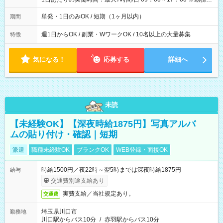
間は 試験により異なります。
単発・1日のみOK / 短期（1ヶ月以内）
期間
週1日からOK / 副業・WワークOK / 10名以上の大量募集
特徴
気になる！
応募する
詳細へ
未読
【未経験OK】【深夜時給1875円】写真アルバ
ムの貼り付け・確認｜短期
派遣
職種未経験OK
ブランクOK
WEB登録・面接OK
時給1500円／夜22時～翌5時までは深夜時給1875円
給与
交通費別途支給あり
実費支給／当社規定あり。
交通費
埼玉県川口市
勤務地
川口駅からバス10分
/
赤羽駅からバス10分