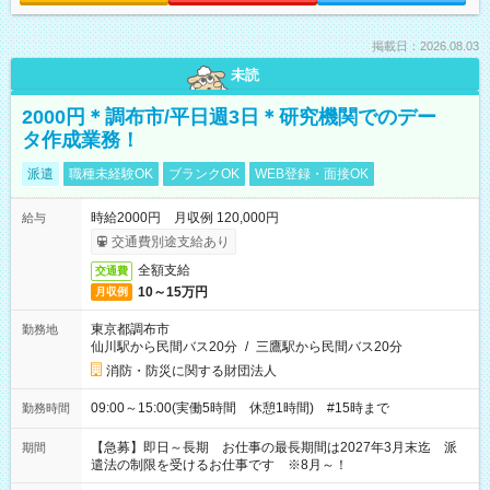
掲載日：2026.08.03
未読
2000円＊調布市/平日週3日＊研究機関でのデー
タ作成業務！
派遣
職種未経験OK
ブランクOK
WEB登録・面接OK
時給2000円 月収例 120,000円
給与
交通費別途支給あり
全額支給
交通費
10～15万円
月収例
東京都調布市
勤務地
仙川駅から民間バス20分
/
三鷹駅から民間バス20分
消防・防災に関する財団法人
09:00～15:00(実働5時間 休憩1時間) #15時まで
勤務時間
【急募】即日～長期 お仕事の最長期間は2027年3月末迄 派
期間
遣法の制限を受けるお仕事です ※8月～！