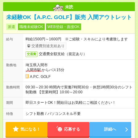
未読
未経験OK【A.P.C. GOLF】販売 入間アウトレット
派遣
職種未経験OK
WEB登録・面接OK
時給1500円～1600円 ※ご経験・スキルにより考慮致します
給与
交通費別途支給あり
交通費全額支給（規定あり）
交通費
埼玉県入間市
勤務地
入間市駅
からバス15分
A.P.C. GOLF
09:30～20:30 時間内で実働7時間30分・休憩1時間30分のシフト
勤務時間
制勤務 【営業時間】10:00～20:00
即日スタートOK！開始日はお気軽にご相談ください！
期間
シフト勤務
/
パソコンスキル不要
特徴
気になる！
応募する
詳細へ