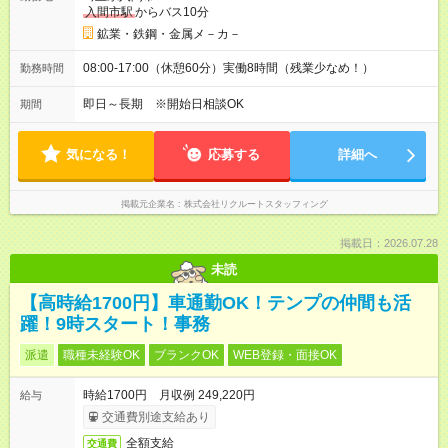
入間市駅
からバス10分
鉱業・鉄鋼・金属メ－カ－
08:00-17:00（休憩60分）実働8時間（残業少なめ！）
勤務時間
即日～長期 ※開始日相談OK
期間
気になる！
応募する
詳細へ
掲載元企業名
株式会社リクルートスタッフィング
掲載日：2026.07.28
未読
【高時給1700円】車通勤OK！テンプの仲間も活
躍！9時スタート！事務
派遣
職種未経験OK
ブランクOK
WEB登録・面接OK
時給1700円 月収例 249,220円
給与
交通費別途支給あり
全額支給
交通費