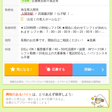
交通費支給※規定有
交通費
埼玉県入間市
勤務地
入間市駅
/
武蔵藤沢駅
/
仏子駅
/
…
〈お近くの老人ホームなど〉
★1日6時間～の時短シフトOK ★都合に合わせてシフトが決めら
勤務時間
れます シフト例： 7：00～16：00 9：00～15：00 9：00～
18：00 11：00～20：00 など ※Wワークの場合、他のお仕事と
合わせ週40時間超の就業はご案内できません ※法令に基づき、
長期のお仕事です。開始日はご相談ください！ ★急募
期間
週20時間以上勤務は社会保険への加入対象となります ※労働者
派遣法（日雇い派遣の原則禁止）により、短時間・短期間の就
日払いOK
/
履歴書不要
/
40～50代活躍中
/
副業・WワークOK
/
特徴
業はご案内が難しい場合があります
シフト勤務
/
10名以上の大量募集
/
電話対応なし
/
パソコンスキ
ル不要
気になる！
応募する
詳細へ
掲載元企業名
マンパワーグループ株式会社 ケアサービス事業部 （医療福祉介護関連）
興味のあるバイト
は、とりあえず保存しよう♪
保存した求人は、後からまとめて応募できるよ。
企業からアプローチが届くことも！