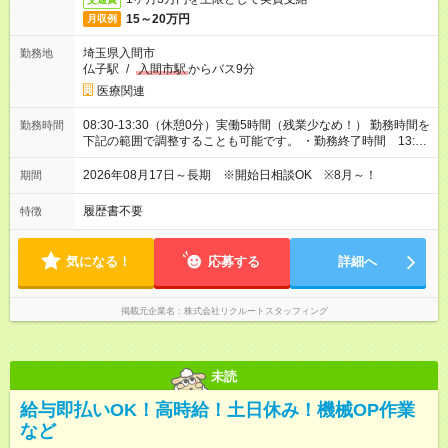
15～20万円
月収例
埼玉県入間市
勤務地
仏子駅
/
入間市駅
からバス9分
医療関連
08:30-13:30（休憩0分）実働5時間（残業少なめ！） 勤務時間を
勤務時間
下記の範囲で調整することも可能です。 ・勤務終了時間 13:00
～13:30 ・実働 04:30～05:00
2026年08月17日～長期 ※開始日相談OK ※8月～！
期間
履歴書不要
特徴
気になる！
応募する
詳細へ
掲載元企業名
株式会社リクルートスタッフィング
未読
給与即払いOK！高時給！土日休み！機械OP作業
など