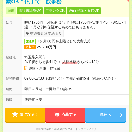
勤OK＊仏子で一般事務
派遣
職種未経験OK
ブランクOK
WEB登録・面接OK
時給1750円 月収例 27万円 時給1750円×実働7h45m×週5日×4
給与
週 ※月収例を保証するものではありません。
交通費別途支給あり
1ヶ月3万円を上限として実費支給
交通費
25～30万円
月収例
埼玉県入間市
勤務地
仏子駅から徒歩41分
/
入間市駅
からバス12分
運輸・倉庫・物流業
09:00-17:30（休憩45分）実働7時間45分（残業少なめ！）
勤務時間
即日～長期 ※開始日相談OK
期間
履歴書不要
特徴
気になる！
応募する
詳細へ
掲載元企業名
株式会社リクルートスタッフィング