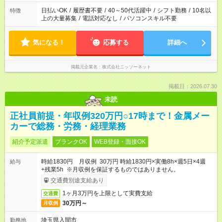
日払いOK
/
履歴書不要
/
40～50代活躍中
/
シフト勤務
/
10名以
特徴
上の大量募集
/
電話対応なし
/
パソコンスキル不要
気になる！
応募する
詳細へ
掲載元企業名
株式会社ニッソーネット
掲載日：2026.07.30
未読
正社員前提・年収例320万円○17時まで！金属メー
カーで総務・労務・経理業務
紹介予定派遣
ブランクOK
WEB登録・面接OK
時給1830円 月収例 30万円 時給1830円×実働8h×週5日×4週
給与
+残業5h ※月収例を保証するものではありません。
交通費別途支給あり
1ヶ月3万円を上限として実費支給
交通費
30万円～
月収例
埼玉県入間市
勤務地