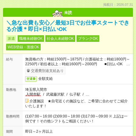
掲載日：2026.07.31
未読
＼急な出費も安心／最短3日でお仕事スタートでき
る介護＊即日×日払いOK
派遣
職種未経験OK
社会人未経験OK
ブランクOK
WEB登録・面接OK
無資格の方：時給1500円～1875円 / 介護福祉士：時給1800円～
給与
2250円 / 初任者以上：時給1600円～2000円 ■日払いOK ■
日収例：1万2000円（時給1500円×8h）
交通費別途支給あり
全額支給
交通費
埼玉県入間市
勤務地
入間市駅
/
武蔵藤沢駅
/
仏子駅
/
…
介護施設 ★自宅近くの施設など、ご希望に合わせてご紹介
いたします！
(1)07:00～16:00 (2)09:00～18:00 (3)17:00～09:00 ※ 上記は一
勤務時間
例です！その他シフトもご相談ください！
即日～2ヶ月以上
期間