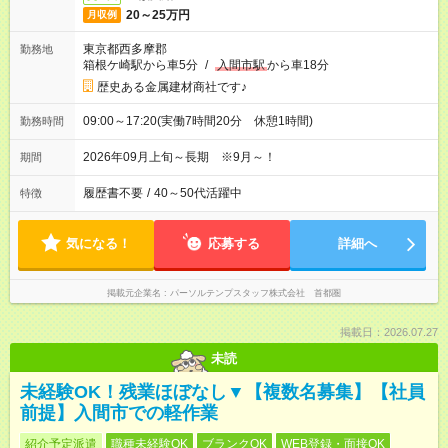
20～25万円
月収例
東京都西多摩郡
勤務地
箱根ケ崎駅から車5分
/
入間市駅
から車18分
歴史ある金属建材商社です♪
09:00～17:20(実働7時間20分 休憩1時間)
勤務時間
2026年09月上旬～長期 ※9月～！
期間
履歴書不要
/
40～50代活躍中
特徴
気になる！
応募する
詳細へ
掲載元企業名
パーソルテンプスタッフ株式会社 首都圏
掲載日：2026.07.27
未読
未経験OK！残業ほぼなし▼【複数名募集】【社員
前提】入間市での軽作業
紹介予定派遣
職種未経験OK
ブランクOK
WEB登録・面接OK