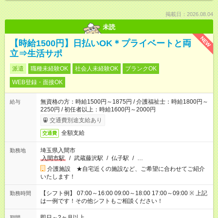
掲載日：2026.08.04
未読
NEW
【時給1500円】日払いOK＊プライベートと両
立⇒生活サポ
派遣
職種未経験OK
社会人未経験OK
ブランクOK
WEB登録・面接OK
無資格の方：時給1500円～1875円 / 介護福祉士：時給1800円～
給与
2250円 / 初任者以上：時給1600円～2000円
交通費別途支給あり
全額支給
交通費
埼玉県入間市
勤務地
入間市駅
/
武蔵藤沢駅
/
仏子駅
/
…
介護施設 ★自宅近くの施設など、ご希望に合わせてご紹介
いたします！
【シフト例】 07:00～16:00 09:00～18:00 17:00～09:00 ※ 上記
勤務時間
は一例です！その他シフトもご相談ください！
即日～2ヶ月以上
期間