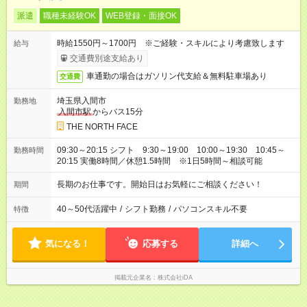
派遣
職種未経験OK
WEB登録・面接OK
時給1550円～1700円 ※ご経験・スキルにより考慮致します
給与
交通費別途支給あり
車通勤の場合はガソリン代支給＆無料駐車場あり
交通費
埼玉県入間市
勤務地
入間市駅
からバス15分
THE NORTH FACE
09:30～20:15 シフト 9:30～19:00 10:00～19:30 10:45～
勤務時間
20:15 実働8時間／休憩1.5時間 ※1日5時間～相談可能
長期のお仕事です。開始日はお気軽にご相談ください！
期間
40～50代活躍中
/
シフト勤務
/
パソコンスキル不要
特徴
気になる！
応募する
詳細へ
掲載元企業名
株式会社iDA