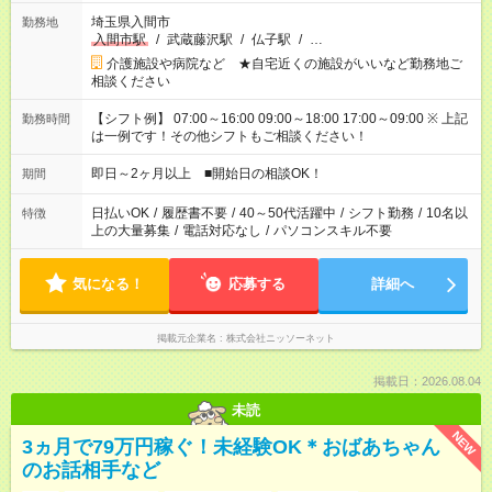
埼玉県入間市
勤務地
入間市駅
/
武蔵藤沢駅
/
仏子駅
/
…
介護施設や病院など ★自宅近くの施設がいいなど勤務地ご
相談ください
【シフト例】 07:00～16:00 09:00～18:00 17:00～09:00 ※ 上記
勤務時間
は一例です！その他シフトもご相談ください！
即日～2ヶ月以上 ■開始日の相談OK！
期間
日払いOK
/
履歴書不要
/
40～50代活躍中
/
シフト勤務
/
10名以
特徴
上の大量募集
/
電話対応なし
/
パソコンスキル不要
気になる！
応募する
詳細へ
掲載元企業名
株式会社ニッソーネット
掲載日：2026.08.04
未読
NEW
3ヵ月で79万円稼ぐ！未経験OK＊おばあちゃん
のお話相手など