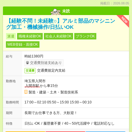
掲載日：2026.08.05
未読
NEW
【経験不問！未経験○】アルミ部品のマシニン
グ加工・機械操作/日払いOK
派遣
職種未経験OK
社会人未経験OK
ブランクOK
WEB登録・面接OK
時給1380円
給与
交通費別途支給あり
交通費規定内支給
交通費
埼玉県入間市
勤務地
入間市駅
から車15分
製造・建築・土木・製造技術系
17:00～02:10 05:50～15:00 15:00～00:10
勤務時間
長期でお仕事できる方、大歓迎！
期間
日払いOK
/
履歴書不要
/
40～50代活躍中
/
電話対応なし
特徴