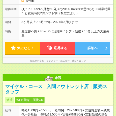
食料品
(1)21:00-05:45(休憩60分) (2)20:00-04:45(休憩60分) ※就業時間
勤務時間
１と就業時間2のシフト制（繁忙により）
3ヶ月以上／8月中旬～2027年3月頃まで
期間
履歴書不要
/
40～50代活躍中
/
シフト勤務
/
10名以上の大量募
特徴
集
気になる！
応募する
詳細へ
掲載元企業名
ランスタッド株式会社 北日本エリア
未読
マイケル・コース │入間アウトレット店｜販売ス
タッフ
派遣
WEB登録・面接OK
時給1500円～1500円 給与例 247,500円＋交通費全額＋残業
給与
代一分単位 ※時給1,500円×実働7時間30分×22日勤務の場合。