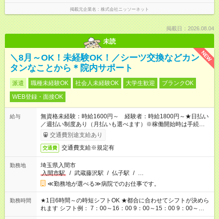
掲載元企業名
株式会社ニッソーネット
掲載日：2026.08.04
未読
NEW
＼8月～OK！未経験OK！／シーツ交換などカン
タンなことから＊院内サポート
派遣
職種未経験OK
社会人未経験OK
大学生歓迎
ブランクOK
WEB登録・面接OK
無資格未経験：時給1600円～ 経験者：時給1800円～★日払い
給与
／週払い制度あり（月払いも選べます）※稼働開始時は手続き完
了次第のお支払いとなります。
交通費別途支給あり
交通費支給※規定有
交通費
埼玉県入間市
勤務地
入間市駅
/
武蔵藤沢駅
/
仏子駅
/
…
≪勤務地が選べる≫病院でのお仕事です。
★1日6時間～の時短シフトOK ★都合に合わせてシフトが決めら
勤務時間
れます シフト例： 7：00～16：00 9：00～15：00 9：00～
18：00 11：00～20：00 など ※Wワークの場合、他のお仕事と