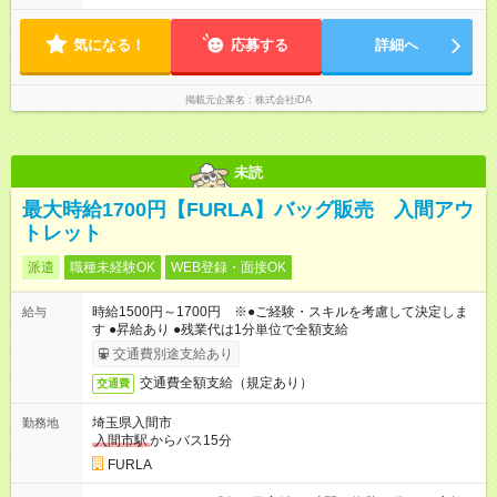
気になる！
応募する
詳細へ
掲載元企業名
株式会社iDA
未読
最大時給1700円【FURLA】バッグ販売 入間アウ
トレット
派遣
職種未経験OK
WEB登録・面接OK
時給1500円～1700円 ※●ご経験・スキルを考慮して決定しま
給与
す ●昇給あり ●残業代は1分単位で全額支給
交通費別途支給あり
交通費全額支給（規定あり）
交通費
埼玉県入間市
勤務地
入間市駅
からバス15分
FURLA