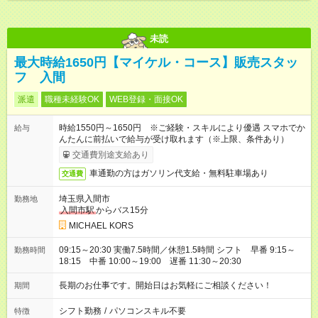
未読
最大時給1650円【マイケル・コース】販売スタッ
フ 入間
派遣
職種未経験OK
WEB登録・面接OK
時給1550円～1650円 ※ご経験・スキルにより優遇 スマホでか
給与
んたんに前払いで給与が受け取れます（※上限、条件あり）
交通費別途支給あり
車通勤の方はガソリン代支給・無料駐車場あり
交通費
埼玉県入間市
勤務地
入間市駅
からバス15分
MICHAEL KORS
09:15～20:30 実働7.5時間／休憩1.5時間 シフト 早番 9:15～
勤務時間
18:15 中番 10:00～19:00 遅番 11:30～20:30
長期のお仕事です。開始日はお気軽にご相談ください！
期間
シフト勤務
/
パソコンスキル不要
特徴