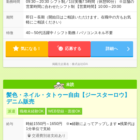
09:30～20:30 シフト制／1日実働7.5時間（休憩90分） ※店舗の
勤務時間
営業時間に合わせたシフト制 【営業時間】10:00～20:00
即日～長期（開始日はご相談いただけます。在職中の方もお気
期間
軽にご相談ください）
40～50代活躍中
/
シフト勤務
/
パソコンスキル不要
特徴
気になる！
応募する
詳細へ
掲載元企業名
株式会社iDA
未読
髪色・ネイル・タトゥー自由【ジースターロウ】
デニム販売
派遣
職種未経験OK
WEB登録・面接OK
時給1550円～1650円 ※●経験によってアップします ●残業代は
給与
1分単位で支給
交通費別途支給あり