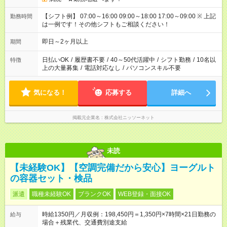
【シフト例】 07:00～16:00 09:00～18:00 17:00～09:00 ※ 上記
勤務時間
は一例です！その他シフトもご相談ください！
即日～2ヶ月以上
期間
日払いOK
/
履歴書不要
/
40～50代活躍中
/
シフト勤務
/
10名以
特徴
上の大量募集
/
電話対応なし
/
パソコンスキル不要
気になる！
応募する
詳細へ
掲載元企業名
株式会社ニッソーネット
未読
【未経験OK】【空調完備だから安心】ヨーグルト
の容器セット・検品
派遣
職種未経験OK
ブランクOK
WEB登録・面接OK
時給1350円／月収例：198,450円＝1,350円×7時間×21日勤務の
給与
場合＋残業代、交通費別途支給