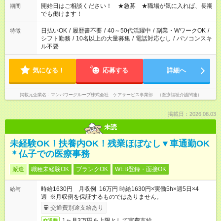
合わせ週40時間超の就業はご案内できません ※法令に基づき、
開始日はご相談ください！ ★急募 ★職場が気に入れば、長期
期間
週20時間以上勤務は社会保険への加入対象となります ※労働者
でも働けます！
派遣法（日雇い派遣の原則禁止）により、短時間・短期間の就
業はご案内が難しい場合があります
日払いOK
/
履歴書不要
/
40～50代活躍中
/
副業・WワークOK
/
特徴
シフト勤務
/
10名以上の大量募集
/
電話対応なし
/
パソコンスキ
ル不要
気になる！
応募する
詳細へ
掲載元企業名
マンパワーグループ株式会社 ケアサービス事業部 （医療福祉介護関連）
掲載日：2026.08.03
未読
未経験OK！扶養内OK！残業ほぼなし▼車通勤OK
＊仏子での医療事務
派遣
職種未経験OK
ブランクOK
WEB登録・面接OK
時給1630円 月収例 16万円 時給1630円×実働5h×週5日×4
給与
週 ※月収例を保証するものではありません。
交通費別途支給あり
1ヶ月3万円を上限として実費支給
交通費