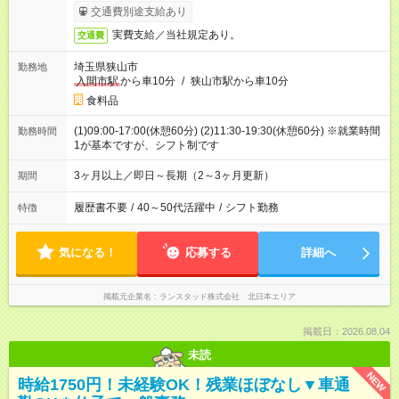
交通費別途支給あり
実費支給／当社規定あり。
交通費
埼玉県狭山市
勤務地
入間市駅
から車10分
/
狭山市駅から車10分
食料品
(1)09:00-17:00(休憩60分) (2)11:30-19:30(休憩60分) ※就業時間
勤務時間
1が基本ですが、シフト制です
3ヶ月以上／即日～長期（2～3ヶ月更新）
期間
履歴書不要
/
40～50代活躍中
/
シフト勤務
特徴
気になる！
応募する
詳細へ
掲載元企業名
ランスタッド株式会社 北日本エリア
掲載日：2026.08.04
未読
NEW
時給1750円！未経験OK！残業ほぼなし▼車通