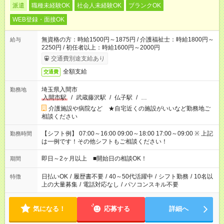
派遣
職種未経験OK
社会人未経験OK
ブランクOK
WEB登録・面接OK
無資格の方：時給1500円～1875円 / 介護福祉士：時給1800円～
給与
2250円 / 初任者以上：時給1600円～2000円
交通費別途支給あり
全額支給
交通費
埼玉県入間市
勤務地
入間市駅
/
武蔵藤沢駅
/
仏子駅
/
…
介護施設や病院など ★自宅近くの施設がいいなど勤務地ご
相談ください
【シフト例】 07:00～16:00 09:00～18:00 17:00～09:00 ※ 上記
勤務時間
は一例です！その他シフトもご相談ください！
即日～2ヶ月以上 ■開始日の相談OK！
期間
日払いOK
/
履歴書不要
/
40～50代活躍中
/
シフト勤務
/
10名以
特徴
上の大量募集
/
電話対応なし
/
パソコンスキル不要
気になる！
応募する
詳細へ