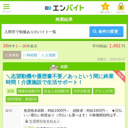
0
メニュー
気になる！
ログイン
検索結果
条件の変更
入間市で制服ありのバイト一覧
38
1,492
件中
1
～
38
件表示
平均時給:
円
新着順
時給順
人気順
掲載日：2026.08.07
未読
NEW
＼志望動機や履歴書不要／あっという間に終業
時間！介護施設で生活サポート！
派遣
職種未経験OK
社会人未経験OK
大学生歓迎
ブランクOK
WEB登録・面接OK
無資格未経験：時給1600円～ 経験者：時給1800円～ ★日払
給与
い／週払い制度あり（月払いも選べます）※稼働開始時は手続き
完了次第のお支払いとなります。
交通費別途支給あり