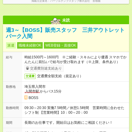
掲載元企業名
パーソルテンプスタッフ株式会社 首都圏
未読
週3～【BOSS】販売スタッフ 三井アウトレット
パーク入間
派遣
職種未経験OK
WEB登録・面接OK
時給1500円～1600円 ※ご経験・スキルにより優遇 スマホでか
給与
んたんに前払いで給与が受け取れます（※上限、条件あり）
交通費別途支給あり
交通費全額支給（規定あり）
交通費
埼玉県入間市
勤務地
入間市駅
からバス15分
BOSS
09:30～20:30 実働7.5時間／休憩1.5時間 営業時間に合わせた
勤務時間
シフト制 【営業時間】10：00～20：00
長期のお仕事です。開始日はお気軽にご相談ください！
期間