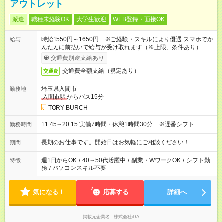
アウトレット
派遣
職種未経験OK
大学生歓迎
WEB登録・面接OK
時給1550円～1650円 ※ご経験・スキルにより優遇 スマホでか
給与
んたんに前払いで給与が受け取れます（※上限、条件あり）
交通費別途支給あり
交通費全額支給（規定あり）
交通費
埼玉県入間市
勤務地
入間市駅
からバス15分
TORY BURCH
11:45～20:15 実働7時間・休憩1時間30分 ※遅番シフト
勤務時間
長期のお仕事です。開始日はお気軽にご相談ください！
期間
週1日からOK
/
40～50代活躍中
/
副業・WワークOK
/
シフト勤
特徴
務
/
パソコンスキル不要
気になる！
応募する
詳細へ
掲載元企業名
株式会社iDA