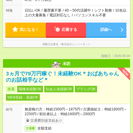
日払いOK
/
履歴書不要
/
40～50代活躍中
/
シフト勤務
/
10名以
特徴
上の大量募集
/
電話対応なし
/
パソコンスキル不要
気になる！
応募する
詳細へ
掲載元企業名
株式会社ニッソーネット
掲載日：2026.08.04
未読
NEW
3ヵ月で79万円稼ぐ！未経験OK＊おばあちゃん
のお話相手など＊
派遣
職種未経験OK
社会人未経験OK
ブランクOK
WEB登録・面接OK
無資格の方：時給1500円～1875円 / 介護福祉士：時給1800円～
給与
2250円 / 初任者以上：時給1600円～2000円
交通費別途支給あり
全額支給
交通費