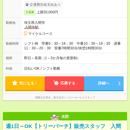
お時給は一例です。ご経験により異なります。
交通費別途支給あり
上限50,000円
交通費
埼玉県入間市
勤務地
入間市駅
マイケルコース
シフト例 早番9：30～18：30 中番10：30～19：30 遅番
勤務時間
11：30～20：30 実働7時間30分/休憩1時間30分
即日～長期（1～3か月毎の更新制）
期間
日払いOK
/
シフト勤務
特徴
気になる！
応募する
詳細へ
掲載元企業名
株式会社シーエーセールススタッフ
未読
週1日～OK【トリーバーチ】販売スタッフ 入間