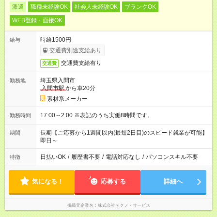
派遣
職種未経験OK
社会人未経験OK
ブランクOK
WEB登録・面接OK
時給1500円
給与
交通費別途支給あり
交通費支給有り
交通費
埼玉県入間市
勤務地
入間市駅
から車20分
素材系メーカー
17:00～2:00 ※表記のうち実働8時間です。
勤務時間
長期【ご応募から1週間以内(最短2日目)のスピード就業が可能】
期間
即日～
日払いOK
/
履歴書不要
/
電話対応なし
/
パソコンスキル不要
特徴
気になる！
応募する
詳細へ
掲載元企業名
株式会社テクノ・サービス