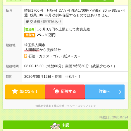
時給1700円 月収例 27万円 時給1700円×実働7h30m×週5日×4
給与
週+残業10h ※月収例を保証するものではありません。
交通費別途支給あり
1ヶ月3万円を上限として実費支給
交通費
25～30万円
月収例
埼玉県入間市
勤務地
入間市駅
から徒歩25分
石油・ガラス・ゴム・紙メ－カ－
08:00-16:30（休憩60分）実働7時間30分（残業少なめ！）
勤務時間
2026年08月12日～長期 ※8月～！
期間
気になる！
応募する
詳細へ
掲載元企業名
株式会社リクルートスタッフィング
掲載日：2026.07.24
未読