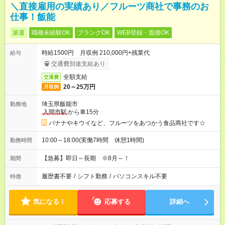
＼直接雇用の実績あり／フルーツ商社で事務のお
仕事！飯能
派遣
職種未経験OK
ブランクOK
WEB登録・面接OK
時給1500円 月収例 210,000円+残業代
給与
交通費別途支給あり
全額支給
交通費
20～25万円
月収例
埼玉県飯能市
勤務地
入間市駅
から車15分
バナナやキウイなど、フルーツをあつかう食品商社です☆
10:00～18:00(実働7時間 休憩1時間)
勤務時間
【急募】即日～長期 ※8月～！
期間
履歴書不要
/
シフト勤務
/
パソコンスキル不要
特徴
気になる！
応募する
詳細へ