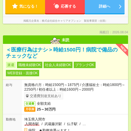
気になる！
応募する
詳細へ
掲載元企業名
株式会社綜合キャリアオプション 製造事業部（全国）
掲載日：2026.08.04
未読
NEW
＜医療行為はナシ＞時給1500円！病院で備品の
チェックなど
派遣
職種未経験OK
社会人未経験OK
ブランクOK
WEB登録・面接OK
無資格の方：時給1500円～1875円 / 介護福祉士：時給1800円～
給与
2250円 / 初任者以上：時給1600円～2000円
交通費別途支給あり
全額支給
交通費
25～30万円
月収例
埼玉県入間市
勤務地
入間市駅
/
武蔵藤沢駅
/
仏子駅
/
…
病院 ★勤務地選べます！