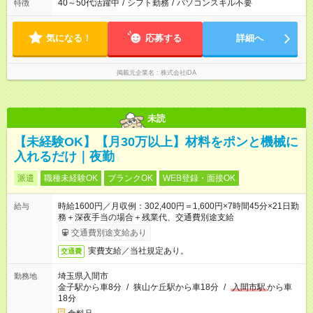
40～50代活躍中
/
シフト勤務
/
パソコンスキル不要
特徴
気になる！
応募する
詳細へ
掲載元企業名
株式会社iDA
未読
【未経験OK】【月30万以上】材料をポンと機械に
入れるだけ｜夜勤
派遣
職種未経験OK
ブランクOK
WEB登録・面接OK
時給1600円／月収例：302,400円＝1,600円×7時間45分×21日勤
給与
務＋深夜手当の場合＋残業代、交通費別途支給
交通費別途支給あり
実費支給／当社規定あり。
交通費
埼玉県入間市
勤務地
金子駅から車8分
/
狭山ケ丘駅から車18分
/
入間市駅
から車
18分