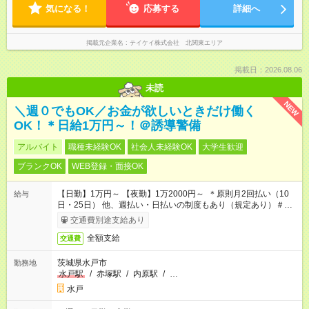
気になる！
応募する
詳細へ
掲載元企業名
テイケイ株式会社 北関東エリア
掲載日：2026.08.06
未読
NEW
＼週０でもOK／お金が欲しいときだけ働く
OK！＊日給1万円～！＠誘導警備
アルバイト
職種未経験OK
社会人未経験OK
大学生歓迎
ブランクOK
WEB登録・面接OK
【日勤】1万円～ 【夜勤】1万2000円～ ＊原則月2回払い（10
給与
日・25日） 他、週払い・日払いの制度もあり（規定あり）＃日
収1万円以上
交通費別途支給あり
全額支給
交通費
茨城県水戸市
勤務地
水戸駅
/
赤塚駅
/
内原駅
/
…
水戸