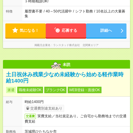
ト時期相談OK!
履歴書不要
/
40～50代活躍中
/
シフト勤務
/
10名以上の大量募
特徴
集
気になる！
応募する
詳細へ
掲載元企業名
ランスタッド株式会社 北関東エリア
未読
土日祝休み残業少なめ未経験から始める軽作業時
給1400円
派遣
職種未経験OK
ブランクOK
WEB登録・面接OK
時給1400円
給与
交通費別途支給あり
実費支給／当社規定あり。ご自宅から勤務地までの交通
交通費
費支給
茨城県ひたちなか市
勤務地