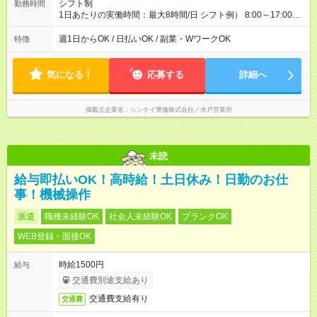
シフト制
勤務時間
1日あたりの実働時間：最大8時間/日 シフト例） 8:00～17:00
※実働8h・休憩1h 週4日～OK！
週1日からOK / 日払いOK / 副業・WワークOK
特徴
気になる！
応募する
詳細へ
掲載元企業名
シンテイ警備株式会社／水戸営業所
未読
給与即払いOK！高時給！土日休み！日勤のお仕
事！機械操作
派遣
職種未経験OK
社会人未経験OK
ブランクOK
WEB登録・面接OK
時給1500円
給与
交通費別途支給あり
交通費支給有り
交通費