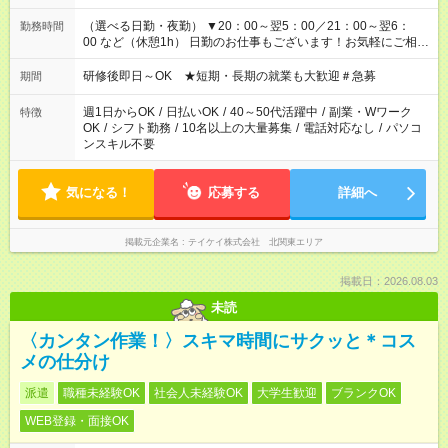
（選べる日勤・夜勤） ▼20：00～翌5：00／21：00～翌6：
勤務時間
00 など（休憩1h） 日勤のお仕事もございます！お気軽にご相談
ください！
研修後即日～OK ★短期・長期の就業も大歓迎＃急募
期間
週1日からOK
/
日払いOK
/
40～50代活躍中
/
副業・Wワーク
特徴
OK
/
シフト勤務
/
10名以上の大量募集
/
電話対応なし
/
パソコ
ンスキル不要
気になる！
応募する
詳細へ
掲載元企業名
テイケイ株式会社 北関東エリア
掲載日：2026.08.03
未読
〈カンタン作業！〉スキマ時間にサクッと＊コス
メの仕分け
派遣
職種未経験OK
社会人未経験OK
大学生歓迎
ブランクOK
WEB登録・面接OK