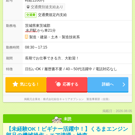
時給1200円
給与
交通費別途支給あり
交通費規定内支給
交通費
茨城県東茨城郡
勤務地
水戸駅
から車21分
製造・建築・土木・製造技術系
08:30～17:15
勤務時間
長期でお仕事できる方、大歓迎！
期間
日払いOK
/
履歴書不要
/
40～50代活躍中
/
電話対応なし
特徴
気になる！
応募する
詳細へ
掲載元企業名
株式会社綜合キャリアオプション 製造事業部（全国）
掲載日：2026.08.05
未読
【未経験OK！ビギナー活躍中！】くるまエンジン