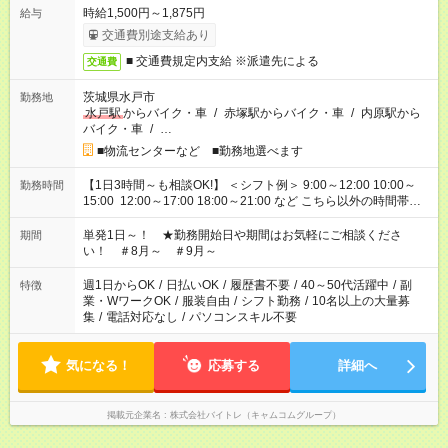
時給1,500円～1,875円
給与
交通費別途支給あり
■ 交通費規定内支給 ※派遣先による
交通費
茨城県水戸市
勤務地
水戸駅
からバイク・車
/
赤塚駅からバイク・車
/
内原駅から
バイク・車
/
…
■物流センターなど ■勤務地選べます
【1日3時間～も相談OK!】 ＜シフト例＞ 9:00～12:00 10:00～
勤務時間
15:00 12:00～17:00 18:00～21:00 など こちら以外の時間帯も
お気軽にご相談ください！
単発1日～！ ★勤務開始日や期間はお気軽にご相談くださ
期間
い！ ＃8月～ ＃9月～
週1日からOK
/
日払いOK
/
履歴書不要
/
40～50代活躍中
/
副
特徴
業・WワークOK
/
服装自由
/
シフト勤務
/
10名以上の大量募
集
/
電話対応なし
/
パソコンスキル不要
気になる！
応募する
詳細へ
掲載元企業名
株式会社バイトレ（キャムコムグループ）