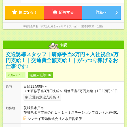
気になる！
応募する
詳細へ
掲載元企業名
株式会社綜合キャリアオプション 製造事業部（全国）
未読
交通誘導スタッフ｜研修手当3万円＋入社祝金5万
円支給！｜交通費全額支給！｜がっつり稼げるお
仕事です♪
アルバイト
職種未経験OK
日給11,500円～
給与
＜★研修手当3万円支給＞ 研修手当3万円支給（1日1万円×3日）
法定研修2万7000円(3日間21h)＋食事手当3000円(1日あたり
交通費別途支給あり
1000円) ※1勤務終了後、火曜〆翌週水曜支給 ＜★入社祝い金
5万円あり！＞ 入社祝い金5万円支給 15勤務後2万円/30勤務後3
茨城県水戸市
勤務地
万円 ※勤務分の給料と一緒に給与支払日に振込 【試用期間】試
茨城県水戸市三の丸１－１－３ステーションフロント水戸401
用期間あり 試用期間の長さ：2週間 雇用形態、給与は本採用時
と同じです。
シンテイ警備株式会社／水戸営業所