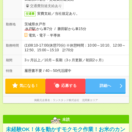
交通費別途支給あり
実費支給／当社規定あり。
交通費
茨城県水戸市
勤務地
水戸駅
から車7分
/
勝田駅から車15分
電気・電子・半導体
(1)08:10-17:00(休憩70分) ※休憩時間：10:00～10:10、12:00～
勤務時間
12:50、15:00～15:10 計70分
3ヶ月以上／10月～長期（3ヶ月更新／初回2ヶ月）
期間
履歴書不要
/
40～50代活躍中
特徴
気になる！
応募する
詳細へ
掲載元企業名
ランスタッド株式会社 北関東エリア
未読
未経験OK！体を動かすモクモク作業！お米のカン