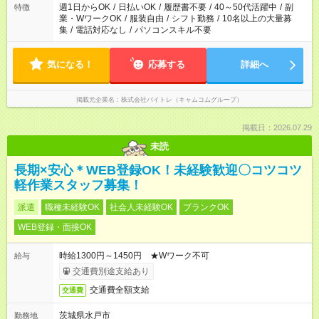
週1日からOK
/
日払いOK
/
履歴書不要
/
40～50代活躍中
/
副
特徴
業・WワークOK
/
服装自由
/
シフト勤務
/
10名以上の大量募
集
/
電話対応なし
/
パソコンスキル不要
気になる！
応募する
詳細へ
掲載元企業名
株式会社バイトレ（キャムコムグループ）
掲載日：2026.07.29
未読
長期×安心＊WEB登録OK！未経験歓迎〇コツコツ
軽作業スタッフ募集！
派遣
職種未経験OK
社会人未経験OK
ブランクOK
WEB登録・面接OK
時給1300円～1450円 ★Wワーク不可
給与
交通費別途支給あり
交通費全額支給
交通費
茨城県水戸市
勤務地