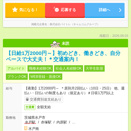
気になる！
応募する
詳細へ
掲載元企業名
株式会社バイトレ（キャムコムグループ）
掲載日：2026.08.03
未読
【日給1万2000円～】初めどき、働きどき、自分
ペースで大丈夫！＊交通案内！
アルバイト
職種未経験OK
社会人未経験OK
大学生歓迎
ブランクOK
WEB登録・面接OK
【夜勤】1万2000円～ ＊原則月2回払い（10日・25日） 他、週
給与
払い・日払いの制度もあり（規定あり）＃日収1万円以上
交通費別途支給あり
全額支給
交通費
茨城県水戸市
勤務地
水戸駅
/
赤塚駅
/
内原駅
/
…
水戸南