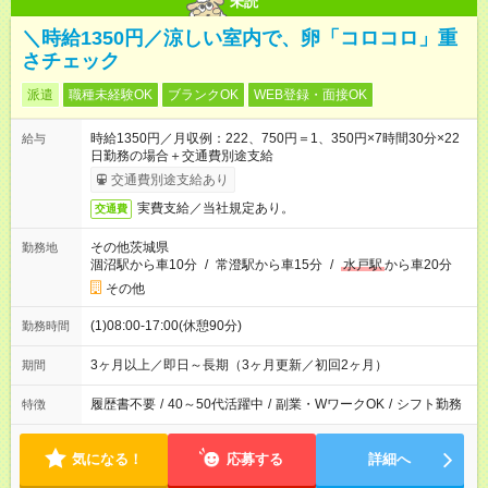
未読
＼時給1350円／涼しい室内で、卵「コロコロ」重
さチェック
派遣
職種未経験OK
ブランクOK
WEB登録・面接OK
時給1350円／月収例：222、750円＝1、350円×7時間30分×22
給与
日勤務の場合＋交通費別途支給
交通費別途支給あり
実費支給／当社規定あり。
交通費
その他茨城県
勤務地
涸沼駅から車10分
/
常澄駅から車15分
/
水戸駅
から車20分
その他
(1)08:00-17:00(休憩90分)
勤務時間
3ヶ月以上／即日～長期（3ヶ月更新／初回2ヶ月）
期間
履歴書不要
/
40～50代活躍中
/
副業・WワークOK
/
シフト勤務
特徴
気になる！
応募する
詳細へ