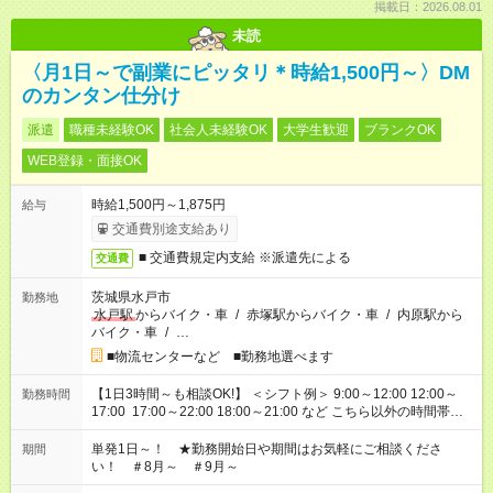
掲載日：2026.08.01
未読
〈月1日～で副業にピッタリ＊時給1,500円～〉DM
のカンタン仕分け
派遣
職種未経験OK
社会人未経験OK
大学生歓迎
ブランクOK
WEB登録・面接OK
時給1,500円～1,875円
給与
交通費別途支給あり
■ 交通費規定内支給 ※派遣先による
交通費
茨城県水戸市
勤務地
水戸駅
からバイク・車
/
赤塚駅からバイク・車
/
内原駅から
バイク・車
/
…
■物流センターなど ■勤務地選べます
【1日3時間～も相談OK!】 ＜シフト例＞ 9:00～12:00 12:00～
勤務時間
17:00 17:00～22:00 18:00～21:00 など こちら以外の時間帯も
お気軽にご相談ください！
単発1日～！ ★勤務開始日や期間はお気軽にご相談くださ
期間
い！ ＃8月～ ＃9月～