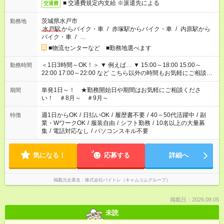
■ 交通費規定内支給 ※派遣先による
交通費
茨城県水戸市
勤務地
水戸駅
からバイク・車
/
赤塚駅からバイク・車
/
内原駅から
バイク・車
/
…
■物流センターなど ■勤務地選べます
＜1日3時間～OK！＞ ▼ 例えば… ▼ 15:00～18:00 15:00～
勤務時間
22:00 17:00～22:00 など こちら以外の時間もお気軽にご相談く
ださい！
単発1日～！ ★勤務開始日や期間はお気軽にご相談くださ
期間
い！ ＃8月～ ＃9月～
週1日からOK
/
日払いOK
/
履歴書不要
/
40～50代活躍中
/
副
特徴
業・WワークOK
/
服装自由
/
シフト勤務
/
10名以上の大量募
集
/
電話対応なし
/
パソコンスキル不要
気になる！
応募する
詳細へ
掲載元企業名
株式会社バイトレ（キャムコムグループ）
掲載日：2026.08.05
未読