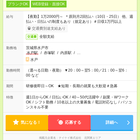
ブランクOK
WEB登録・面接OK
【夜勤】1万2000円～ ＊原則月2回払い（10日・25日） 他、週
給与
払い・日払いの制度もあり（規定あり）＃日収1万円以上
交通費別途支給あり
全額支給
交通費
茨城県水戸市
勤務地
水戸駅
/
赤塚駅
/
内原駅
/
…
水戸
（選べる日勤・夜勤） ▼20：00～翌5：00／21：00～翌6：
勤務時間
00 など
研修後即日～OK ★短期・長期の就業も大歓迎＃急募
期間
週1日からOK
/
日払いOK
/
40～50代活躍中
/
副業・Wワーク
特徴
OK
/
シフト勤務
/
10名以上の大量募集
/
電話対応なし
/
パソコ
ンスキル不要
気になる！
応募する
詳細へ
掲載元企業名
テイケイ株式会社 北関東エリア