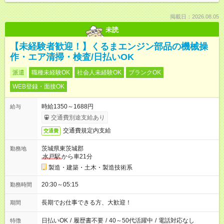
掲載日：2026.08.05
未読
【未経験者歓迎！】くるまエンジン部品の機械操
作・エア清掃・検査/日払いOK
派遣
職種未経験OK
社会人未経験OK
ブランクOK
WEB登録・面接OK
時給1350～1688円
給与
交通費別途支給あり
交通費規定内支給
交通費
茨城県東茨城郡
勤務地
水戸駅
から車21分
製造・建築・土木・製造技術系
20:30～05:15
勤務時間
長期でお仕事できる方、大歓迎！
期間
日払いOK
/
履歴書不要
/
40～50代活躍中
/
電話対応なし
特徴