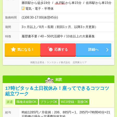
勝田駅から徒歩19分
/
水戸駅
から車15分
/
佐和駅から車15分
電気・電子・半導体
(1)08:30-17:00(休憩45分)
勤務時間
3ヶ月以上／8月～長期（初回1ヶ月、以降3ヶ月更新）
期間
履歴書不要
/
40～50代活躍中
/
10名以上の大量募集
特徴
気になる！
応募する
詳細へ
掲載元企業名
ランスタッド株式会社 北関東エリア
未読
17時ピタッ＆土日祝休み！座ってできるコツコツ
組立ワーク
派遣
職種未経験OK
ブランクOK
WEB登録・面接OK
時給1285円／月収例：206、885円＝1、285円×7時間40分×21
給与
日勤務の場合＋交通費別途支給