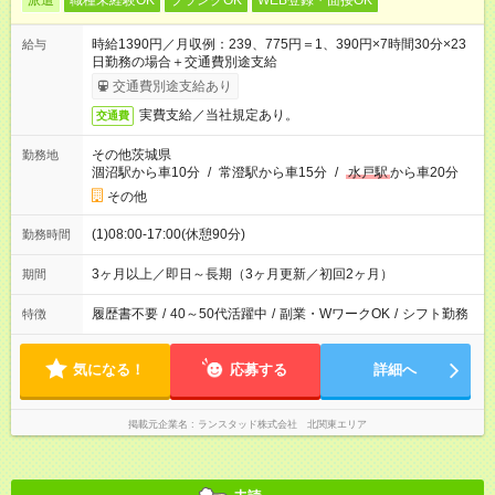
派遣
職種未経験OK
ブランクOK
WEB登録・面接OK
時給1390円／月収例：239、775円＝1、390円×7時間30分×23
給与
日勤務の場合＋交通費別途支給
交通費別途支給あり
実費支給／当社規定あり。
交通費
その他茨城県
勤務地
涸沼駅から車10分
/
常澄駅から車15分
/
水戸駅
から車20分
その他
(1)08:00-17:00(休憩90分)
勤務時間
3ヶ月以上／即日～長期（3ヶ月更新／初回2ヶ月）
期間
履歴書不要
/
40～50代活躍中
/
副業・WワークOK
/
シフト勤務
特徴
気になる！
応募する
詳細へ
掲載元企業名
ランスタッド株式会社 北関東エリア