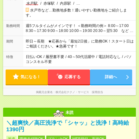
水戸駅
/
赤塚駅
/
内原駅
/
…
水戸市など…勤務地多数！通いやすい勤務地をご紹介しま
す。
週5フルタイムがメインです！ ＜勤務時間の例＞ 8:00～17:00
勤務時間
8:30～17:30 9:00～18:00 10:00～19:00 20:30～翌5:30 など ★
その他にも勤務時間多数！ 日勤のみ、残業なし、交替制など
ご希望を教えてください！
即日～長期 ★応募から「最短2日後」に勤務OK！スタート日は
期間
ご相談ください。★急募です！
日払いOK
/
履歴書不要
/
40～50代活躍中
/
電話対応なし
/
パソ
特徴
コンスキル不要
気になる！
応募する
詳細へ
掲載元企業名
株式会社テクノ・サービス 採用担当
未読
＼超爽快／高圧洗浄で「シャッ」と洗浄！高時給
1390円