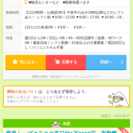
■物流センターなど ■勤務地選べます
【1日3時間～も相談OK!】午前中のみや18時以降などのシフト
勤務時間
あり！ シフト例 ▼9:00～12:00 ▼9:00～17:00 ▼10:00～19:00
▼18:00～21:00
1日だけの単発OK！＃8月～ ＃9月～
期間
週1日からOK
/
日払いOK
/
40～50代活躍中
/
副業・Wワーク
特徴
OK
/
服装自由
/
シフト勤務
/
10名以上の大量募集
/
電話対応な
し
/
パソコンスキル不要
気になる！
応募する
詳細へ
掲載元企業名
株式会社バイトレ（キャムコムグループ）
興味のあるバイト
は、とりあえず保存しよう♪
保存した求人は、後からまとめて応募できるよ。
企業からアプローチが届くことも！
掲載日：2026.08.07
未読
NEW