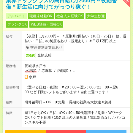
業界トップクラスの高日給1万2000円～夜勤警
備＊新生活に向けてがっつり稼ぐ！
アルバイト
職種未経験OK
社会人未経験OK
大学生歓迎
ブランクOK
WEB登録・面接OK
【夜勤】1万2000円～ ＊原則月2回払い（10日・25日） 他、週
給与
払い・日払いの制度もあり（規定あり）＃日収1万円以上
交通費別途支給あり
全額支給
交通費
茨城県水戸市
勤務地
水戸駅
/
赤塚駅
/
内原駅
/
…
水戸
（選べる日勤・夜勤） ▼20：00～翌5：00／21：00～翌6：
勤務時間
00 など 日勤シフトもございます！自由に選べます！
研修後即日～OK ★短期・長期の就業も大歓迎＃急募
期間
週1日からOK
/
日払いOK
/
40～50代活躍中
/
副業・Wワーク
特徴
OK
/
シフト勤務
/
10名以上の大量募集
/
電話対応なし
/
パソコ
ンスキル不要