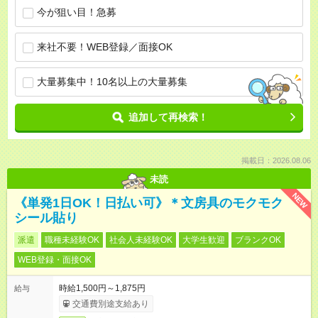
今が狙い目！急募
来社不要！WEB登録／面接OK
大量募集中！10名以上の大量募集
追加して再検索！
掲載日：2026.08.06
未読
NEW
《単発1日OK！日払い可》＊文房具のモクモク
シール貼り
派遣
職種未経験OK
社会人未経験OK
大学生歓迎
ブランクOK
WEB登録・面接OK
時給1,500円～1,875円
給与
交通費別途支給あり