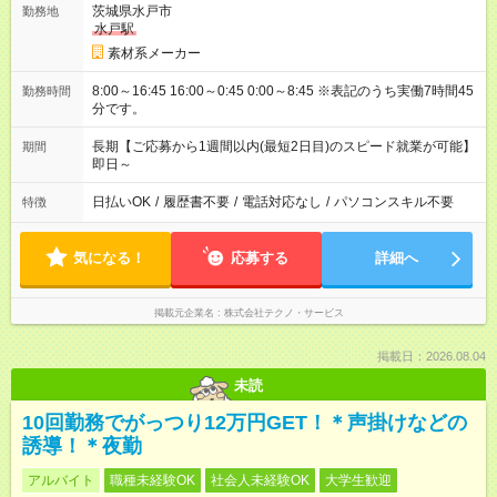
茨城県水戸市
勤務地
水戸駅
素材系メーカー
8:00～16:45 16:00～0:45 0:00～8:45 ※表記のうち実働7時間45
勤務時間
分です。
長期【ご応募から1週間以内(最短2日目)のスピード就業が可能】
期間
即日～
日払いOK
/
履歴書不要
/
電話対応なし
/
パソコンスキル不要
特徴
気になる！
応募する
詳細へ
掲載元企業名
株式会社テクノ・サービス
掲載日：2026.08.04
未読
10回勤務でがっつり12万円GET！＊声掛けなどの
誘導！＊夜勤
アルバイト
職種未経験OK
社会人未経験OK
大学生歓迎