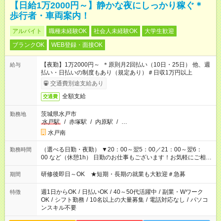
【日給1万2000円～】静かな夜にしっかり稼ぐ＊
歩行者・車両案内！
アルバイト
職種未経験OK
社会人未経験OK
大学生歓迎
ブランクOK
WEB登録・面接OK
【夜勤】1万2000円～ ＊原則月2回払い（10日・25日） 他、週
給与
払い・日払いの制度もあり（規定あり）＃日収1万円以上
交通費別途支給あり
全額支給
交通費
茨城県水戸市
勤務地
水戸駅
/
赤塚駅
/
内原駅
/
…
水戸南
（選べる日勤・夜勤） ▼20：00～翌5：00／21：00～翌6：
勤務時間
00 など（休憩1h） 日勤のお仕事もございます！お気軽にご相談
ください！
研修後即日～OK ★短期・長期の就業も大歓迎＃急募
期間
週1日からOK
/
日払いOK
/
40～50代活躍中
/
副業・Wワーク
特徴
OK
/
シフト勤務
/
10名以上の大量募集
/
電話対応なし
/
パソコ
ンスキル不要