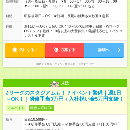
（選べる日勤・夜勤） ▼8：00～17：00／9：00～18：00
勤務時間
▼20：00～翌5：00／21：00～翌6：00 など
研修後即日～OK ★短期・長期の就業も大歓迎＃急募
期間
週1日からOK
/
日払いOK
/
40～50代活躍中
/
副業・Wワーク
特徴
OK
/
シフト勤務
/
10名以上の大量募集
/
電話対応なし
/
パソコ
ンスキル不要
気になる！
応募する
詳細へ
掲載元企業名
テイケイ株式会社 北関東エリア
未読
Jリーグのスタジアムも！？イベント警備｜週1日
～OK！｜研修手当3万円＋入社祝い金5万円支給！
アルバイト
職種未経験OK
日給10,500円～
給与
＜★研修手当3万円支給＞ 研修手当3万円支給（1日1万円×3日）
法定研修2万7000円(3日間21h)＋食事手当3000円(1日あたり