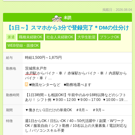
掲載日：2026.08.04
未読
【1日～】スマホから3分で登録完了＊DMの仕分け
派遣
職種未経験OK
社会人未経験OK
大学生歓迎
ブランクOK
WEB登録・面接OK
時給1,500円～1,875円
給与
茨城県水戸市
勤務地
水戸駅
からバイク・車
/
赤塚駅からバイク・車
/
内原駅から
バイク・車
/
…
■物流センターなど ■勤務地選べます
【1日3時間～も相談OK!】午前中のみや18時以降などのシフト
勤務時間
あり！ シフト例 ▼9:00～12:00 ▼9:00～17:00 ▼10:00～19:00
▼18:00～21:00
▼働きたい1日だけの単発OK ＃8月～ ＃9月～
期間
週1日からOK
/
日払いOK
/
40～50代活躍中
/
副業・Wワーク
特徴
OK
/
服装自由
/
シフト勤務
/
10名以上の大量募集
/
電話対応な
し
/
パソコンスキル不要