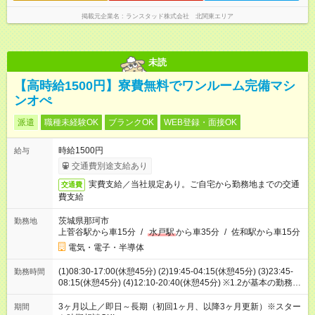
掲載元企業名
ランスタッド株式会社 北関東エリア
未読
【高時給1500円】寮費無料でワンルーム完備マシ
ンオぺ
派遣
職種未経験OK
ブランクOK
WEB登録・面接OK
時給1500円
給与
交通費別途支給あり
実費支給／当社規定あり。ご自宅から勤務地までの交通
交通費
費支給
茨城県那珂市
勤務地
上菅谷駅から車15分
/
水戸駅
から車35分
/
佐和駅から車15分
電気・電子・半導体
(1)08:30-17:00(休憩45分) (2)19:45-04:15(休憩45分) (3)23:45-
勤務時間
08:15(休憩45分) (4)12:10-20:40(休憩45分) ※1.2が基本の勤務時
間です！3ヶ月後から3.4勤務も組み込まれます！
3ヶ月以上／即日～長期（初回1ヶ月、以降3ヶ月更新）※スター
期間