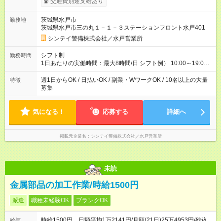
交通費別途支給あり
1000円) ※1勤務終了後、火曜〆翌週水曜支給 ＜★入社祝い金
5万円あり！＞ 入社祝い金5万円支給 15勤務後2万円/30勤務後3
茨城県水戸市
勤務地
万円 ※勤務分の給料と一緒に給与支払日に振込 【試用期間】試
茨城県水戸市三の丸１－１－３ステーションフロント水戸401
用期間あり 試用期間の長さ：2週間 雇用形態、給与は本採用時
と同じです。
シンテイ警備株式会社／水戸営業所
シフト制
勤務時間
1日あたりの実働時間：最大8時間/日 シフト例） 10:00～19:00
＜ゆっくり自分のペースで働ける＞ 茨城県でのイベントの場合
日給：10,500円＋交通費×日数 （週1日勤務） ⇒40,000円以上
週1日からOK / 日払いOK / 副業・WワークOK / 10名以上の大量
特徴
＜しっかり働ける＞ 茨城県でのイベントの場合 日給：10,500円
募集
＋交通費×日数 （週4日勤務） ⇒160,000円以上
気になる！
応募する
詳細へ
掲載元企業名
シンテイ警備株式会社／水戸営業所
未読
金属部品の加工作業/時給1500円
派遣
職種未経験OK
ブランクOK
時給1500円 日額平均1万2141円/月額(21日)25万4953円/残込
給与