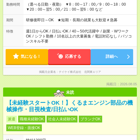
（選べる日勤・夜勤） ▼8：00～17：00／9：00～18：00
勤務時間
▼20：00～翌5：00／21：00～翌6：00 など
研修後即日～OK ★短期・長期の就業も大歓迎＃急募
期間
週1日からOK
/
日払いOK
/
40～50代活躍中
/
副業・Wワーク
特徴
OK
/
シフト勤務
/
10名以上の大量募集
/
電話対応なし
/
パソコ
ンスキル不要
気になる！
応募する
詳細へ
掲載元企業名
テイケイ株式会社 北関東エリア
掲載日：2026.08.05
未読
【未経験スタートOK！】くるまエンジン部品の機
械操作・目視検査/日払いOK
派遣
職種未経験OK
社会人未経験OK
ブランクOK
WEB登録・面接OK