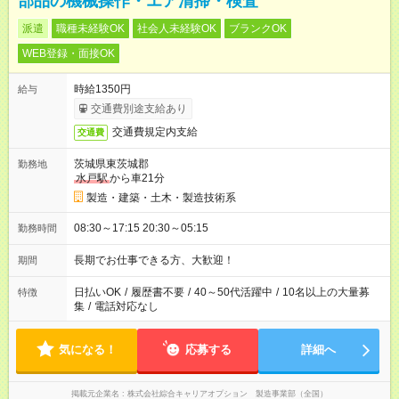
部品の機械操作・エア清掃・検査
派遣
職種未経験OK
社会人未経験OK
ブランクOK
WEB登録・面接OK
時給1350円
給与
交通費別途支給あり
交通費規定内支給
交通費
茨城県東茨城郡
勤務地
水戸駅
から車21分
製造・建築・土木・製造技術系
08:30～17:15 20:30～05:15
勤務時間
長期でお仕事できる方、大歓迎！
期間
日払いOK
/
履歴書不要
/
40～50代活躍中
/
10名以上の大量募
特徴
集
/
電話対応なし
気になる！
応募する
詳細へ
掲載元企業名
株式会社綜合キャリアオプション 製造事業部（全国）