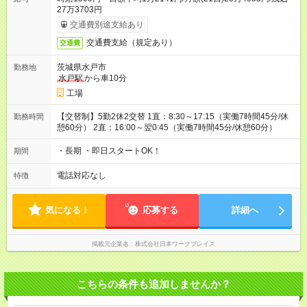
27万3703円
交通費別途支給あり
交通費支給（規定あり）
交通費
茨城県水戸市
勤務地
水戸駅
から車10分
工場
【交替制】5勤2休2交替 1直：8:30～17:15（実働7時間45分/休
勤務時間
憩60分） 2直：16:00～翌0:45（実働7時間45分/休憩60分）
・長期 ・即日スタートOK！
期間
電話対応なし
特徴
気になる！
応募する
詳細へ
掲載元企業名
株式会社日本ワークプレイス
こちらの条件も追加しませんか？