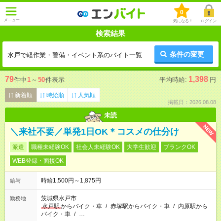
0
メニュー
気になる！
ログイン
検索結果
条件の変更
水戸で軽作業・警備・イベント系のバイト一覧
79
1,398
件中
1
～
50
件表示
平均時給:
円
新着順
時給順
人気順
掲載日：2026.08.08
未読
NEW
＼来社不要／単発1日OK＊コスメの仕分け
派遣
職種未経験OK
社会人未経験OK
大学生歓迎
ブランクOK
WEB登録・面接OK
時給1,500円～1,875円
給与
茨城県水戸市
勤務地
水戸駅
からバイク・車
/
赤塚駅からバイク・車
/
内原駅から
バイク・車
/
…