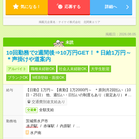
気になる！
応募する
詳細へ
掲載元企業名
テイケイ株式会社 北関東エリア
掲載日：2026.08.05
未読
10回勤務で2週間後⇒10万円GET！＊日給1万円～
＊声掛けや道案内
アルバイト
職種未経験OK
社会人未経験OK
大学生歓迎
ブランクOK
WEB登録・面接OK
【日勤】1万円～ 【夜勤】1万2000円～ ＊原則月2回払い（10
給与
日・25日） 他、週払い・日払いの制度もあり（規定あり）＃日
収1万円以上
交通費別途支給あり
全額支給
交通費
茨城県水戸市
勤務地
水戸駅
/
赤塚駅
/
内原駅
/
…
水戸南