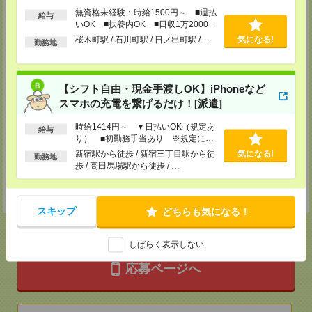
無資格未経験：時給1500円～ ■週払
・ＪＲ：高崎駅東口より徒歩17分。
給与
・車：国道17号下之城交差点を環状線に曲がります。「酒のやまや」を過
いOK ■扶養内OK ■日収1万2000円
ぎ、左側にラーメン店の看板があります。その隣のビルの1階です。向かい
以上
桜木町駅 / 石川町駅 / 日ノ出町駅 / …
気になる!
勤務地
に「シューマート」があります。
支店の目の前に無料駐車場あり。
TEL：0120-243918
担当：登録担当
【シフト自由・現金手渡しOK】iPhoneなど
久喜支店
スマホの充電を繋げるだけ！[派遣]
〒346-0003 埼玉県久喜市久喜中央1-1-3 熊谷ビル4F
時給1414円～ ▼日払いOK（規定あ
給与
JR線・東武線久喜駅西口より徒歩2分。ロータリー内にある「マクドナル
り） ■初勤務手当あり ※規定によ
ド」の入ったビルの4階。
る
駐車場：久喜市営駅前駐車場の無料駐車場サービスチケットを差し上げます
新宿駅から徒歩 / 新宿三丁目駅から徒
気になる!
勤務地
（久喜駅西口より徒歩3分。住所：久喜市久喜中央1-1061-50）。詳しくは
歩 / 高田馬場駅から徒歩 / …
お電話でお問い合わせください。
TEL：050-1746-0006
担当：登録担当
スキップ
どちらも気になる！
しばらく表示しない
応募ページへ