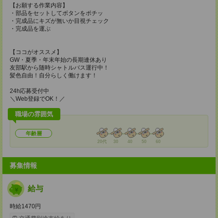
【お願する作業内容】
・部品をセットしてボタンをポチッ
・完成品にキズが無いか目視チェック
・完成品を運ぶ
【ココがオススメ】
GW・夏季・年末年始の長期連休あり
友部駅から随時シャトルバス運行中！
髪色自由！自分らしく働けます！
24h応募受付中
＼Web登録でOK！／
職場の雰囲気
年齢層
20代
30
40
50
60
募集情報
給与
時給1470円