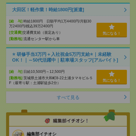
大田区！軽作業！時給1800円[派遣]
[給 与]
時給1800円 日額平均1万4400円/月額30
万2400円/残込39万2400円
[交通費]
交通費支給（規定あり）
気になる！
[勤務地]
流通センター駅から車
⭐ 研修手当3万円＋入社祝金5万円支給⭐｜未経験
OK！｜～50代活躍中｜駐車場スタッフ[アルバイト]
[給 与]
日給10,500円～12,500円
[勤務地]
茨城県土浦市大和町8-22土浦タマキビル５
気になる！
F（最寄り駅：土浦駅徒歩2分）
すべて見る
編集部イチオシ