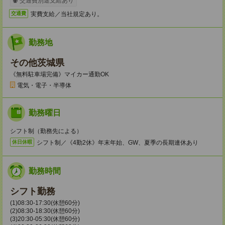
交通費別途支給あり
実費支給／当社規定あり。
交通費
勤務地
その他茨城県
《無料駐車場完備》マイカー通勤OK
電気・電子・半導体
勤務曜日
シフト制（勤務先による）
シフト制／《4勤2休》年末年始、GW、夏季の長期連休あり
休日休暇
勤務時間
シフト勤務
(1)08:30-17:30(休憩60分)
(2)08:30-18:30(休憩60分)
(3)20:30-05:30(休憩60分)