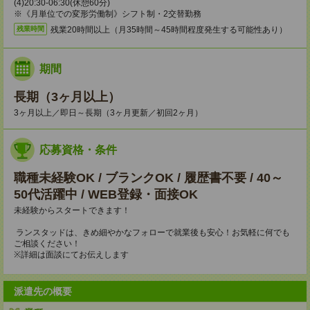
(4)20:30-06:30(休憩60分)
※《月単位での変形労働制》シフト制・2交替勤務
残業20時間以上（月35時間～45時間程度発生する可能性あり）
残業時間
期間
長期（3ヶ月以上）
3ヶ月以上／即日～長期（3ヶ月更新／初回2ヶ月）
応募資格・条件
職種未経験OK / ブランクOK / 履歴書不要 / 40～
50代活躍中 / WEB登録・面接OK
未経験からスタートできます！
ランスタッドは、きめ細やかなフォローで就業後も安心！お気軽に何でも
ご相談ください！
※詳細は面談にてお伝えします
派遣先の概要