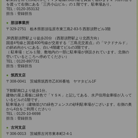
を渡って右側にある「三共小山ビル」の１階です。駐車場あり。
TEL：0120-353132
担当：登録担当
那須事業所
〒329-2751 栃木県那須塩原市東三島2-83-5 西那須野ビル3階
JR西那須野駅より徒歩20分 （西那須野駅より北西方向）
国道4号線と国道400号線が交差する「三島北交差点」の「マクドナルド」
の斜め向かいにある、白い4階建てビルの3階です。
（ 駐車場：ビル１階、敷地内の一部に駐車場が併設されています。北側の
空いているところへ停めてください）
TEL：0120-897731
担当：登録担当
筑西支店
〒308-0041 茨城県筑西市乙836番地 ヤマタビル1F
下館駅南口より徒歩1分。
建物の屋上看板に緑色で「ＹＳＫ」と記してある、水戸信用金庫様が入って
いるビルの1階です。
駐車場あり（建物並びの緑色フェンスの砂利駐車場がございます。右側の奥
から4台をご利用ください）
TEL：0120-10-6698
担当：登録担当
古河支店
〒306-0013 茨城県古河市東本町2-4-1