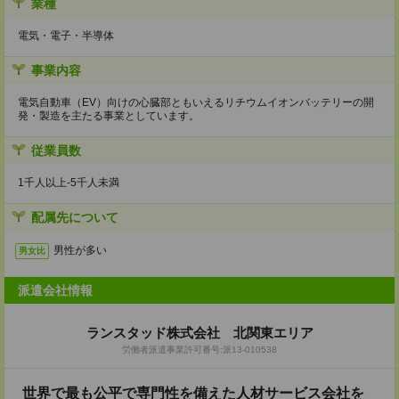
業種
電気・電子・半導体
事業内容
電気自動車（EV）向けの心臓部ともいえるリチウムイオンバッテリーの開
発・製造を主たる事業としています。
従業員数
1千人以上‐5千人未満
配属先について
男性が多い
男女比
派遣会社情報
ランスタッド株式会社 北関東エリア
労働者派遣事業許可番号:派13-010538
世界で最も公平で専門性を備えた人材サービス会社を