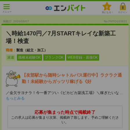
0
メニュー
気になる！
ログイン
掲載日 :2026
/
08
/
07
No.FMTO103831
＼時給1470円／7月STARTキレイな新築工
場！検査
職種：
製造（組立・加工）
派遣
職種未経験OK
ブランクOK
WEB登録・面接OK
【友部駅から随時シャトルバス運行中】ラクラク通
勤！未経験からガッツリ稼げる《好
／金欠サヨナラ！今一番アツい《ピカピカ築浅工場》＼稼ぎたいな
...
もっとみる
応募が集まった時点で掲載終了
この求人は応募が集まり次第、掲載終了致します。予めご理解くださ
い。