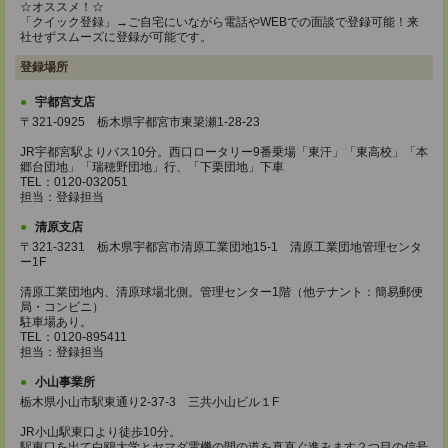
☆オススメ！☆
「クイック登録」→ご自宅にいながら電話やWEBでの面談で登録可能！来
社せずスムーズに登録が可能です。
登録場所
宇都宮支店
〒321-0925 栃木県宇都宮市東簗瀬1-28-23
JR宇都宮駅よりバス10分。西口ロータリー9番乗場「東汗」「東高校」「本
郷台団地」「瑞穂野団地」行、「下栗団地」下車
TEL：0120-032051
担当：登録担当
清原支店
〒321-3231 栃木県宇都宮市清原工業団地15-1 清原工業団地管理センタ
ー1F
清原工業団地内、清原球場北側。管理センター1階（他テナント：簡易郵便
局・コンビニ）
駐車場あり。
TEL：0120-895411
担当：登録担当
小山事業所
栃木県小山市駅東通り2-37-3 三共小山ビル１F
JR小山駅東口より徒歩10分。
駅東口を出て白鴎大学とヤマダ電機の間の道を真直ぐ進みます２つ目の信号