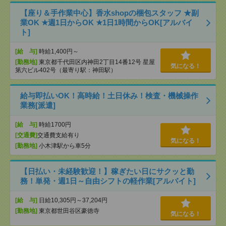
【座り＆手作業中心】香水shopの梱包スタッフ ★副
業OK ★週1日からOK ★1日1時間からOK[アルバイ
ト]
[給 与]
時給1,400円～
[勤務地]
東京都千代田区内神田2丁目14番12号 星屋
気になる！
第六ビル402号（最寄り駅：神田駅）
給与即払いOK！高時給！土日休み！検査・機械操作
業務[派遣]
[給 与]
時給1700円
[交通費]
交通費支給有り
気になる！
[勤務地]
小木津駅から車5分
【日払い・未経験歓迎！】稼ぎたい日にサクッと勤
務！単発・週1日～自由シフトの軽作業[アルバイト]
[給 与]
日給10,305円～37,204円
[勤務地]
東京都世田谷区豪徳寺
気になる！