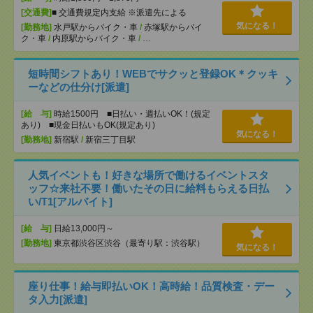
[交通費]
■ 交通費規定内支給 ※派遣先による
気になる！
[勤務地]
水戸駅からバイク・車
/
赤塚駅からバイ
ク・車
/
内原駅からバイク・車
/
…
短時間シフトあり！WEBでサクッと登録OK＊クッキ
ーなどの仕分け[派遣]
[給 与]
時給1500円 ■日払い・週払いOK！(規定
あり) ■現金日払いもOK(規定あり)
気になる！
[勤務地]
新宿駅
/
新宿三丁目駅
人気イベントも！好きな場所で働けるイベントスタ
ッフ☆来社不要！働いたその日に給料もらえる日払
い/T1[アルバイト]
[給 与]
日給13,000円～
[勤務地]
東京都渋谷区渋谷（最寄り駅：渋谷駅）
気になる！
座り仕事！給与即払いOK！高時給！品質検査・デー
タ入力[派遣]