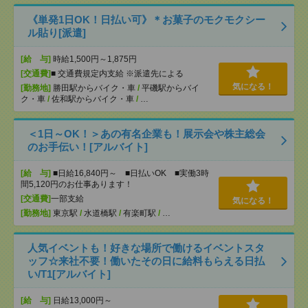
《単発1日OK！日払い可》＊お菓子のモクモクシー
ル貼り[派遣]
[給 与]
時給1,500円～1,875円
[交通費]
■ 交通費規定内支給 ※派遣先による
気になる！
[勤務地]
勝田駅からバイク・車
/
平磯駅からバイ
ク・車
/
佐和駅からバイク・車
/
…
＜1日～OK！＞あの有名企業も！展示会や株主総会
のお手伝い！[アルバイト]
[給 与]
■日給16,840円～ ■日払いOK ■実働3時
間5,120円のお仕事あります！
[交通費]
一部支給
気になる！
[勤務地]
東京駅
/
水道橋駅
/
有楽町駅
/
…
人気イベントも！好きな場所で働けるイベントスタ
ッフ☆来社不要！働いたその日に給料もらえる日払
い/T1[アルバイト]
[給 与]
日給13,000円～