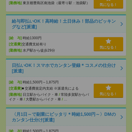
[勤務地]
東京都豊島区南池袋（最寄り駅：池袋駅）
気になる！
給与即払いOK！高時給！土日休み！部品のピッキン
グなど[派遣]
[給 与]
時給1300円
[交通費]
交通費支給有り
気になる！
[勤務地]
水戸駅から徒歩29分
日払いOK！スマホでカンタン登録＊コスメの仕分け
[派遣]
[給 与]
時給1,500円～1,875円
[交通費]
■ 交通費規定内支給 ※派遣先による
気になる！
[勤務地]
日立駅からバイク・車
/
常陸多賀駅からバ
イク・車
/
大甕駅からバイク・車
/
…
〈月1日～で副業にピッタリ＊時給1,500円～〉DMの
カンタン仕分け[派遣]
[給 与]
時給1,500円～1,875円