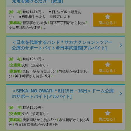
充電を繋げるだけ！[派遣]
[給 与]
時給1414円～ ▼日払いOK（規定あ
り） ■初勤務手当あり ※規定による
[勤務地]
新宿駅から徒歩
/
新宿三丁目駅から徒歩
/
気になる！
高田馬場駅から徒歩
/
…
＜日本を代表するバンド＊サカナクション＞ツアー
公演のサポートバイト＠日本武道館[アルバイト]
[給 与]
時給1250円～
[交通費]
支給（規定有り）
気になる！
[勤務地]
九段下駅から徒歩5分
/
竹橋駅から徒歩10
分
/
神保町駅から徒歩15分
/
…
＜SEKAI NO OWARI＊8月15日・16日＞ドーム公演
のサポートバイト[アルバイト]
[給 与]
時給1250円～
[交通費]
支給（規定有り）
気になる！
[勤務地]
後楽園駅から徒歩5分
/
水道橋駅から徒歩5
分
/
春日(東京都)駅から徒歩7分