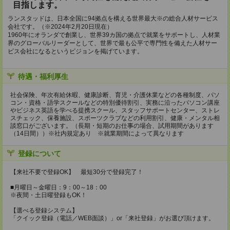
目指します。
ランスタッドは、日本全国に94拠点を構える世界最大※の総合人材サービス
会社です。（※2024年2月20日現在）
1960年にオランダで創業し、世界39カ国の拠点で就業をサポートし、人材業
界のグローバルリーダーとして、世界で最も公平で専門性を備えた人材サー
ビス会社になるというビジョンを掲げています。
待遇・福利厚生
社会保険、年次有給休暇、健康診断、育児・介護休業などの各種制度、パソ
コン・資格・語学スクールなどの特別優待割引、実務に沿ったパソコン講座
やビジネス英語を学べる提携スクール、スタッフサポートセンター、ストレ
スチェック、保養施設、スポーツクラブなどの利用割引、健康・メンタル相
談窓口がございます。（長期・短期のお仕事の場合、試用期間があります
（14日間））※社内規定あり ※就業期間によって異なります
登録について
【来社不要で登録OK】 最短30分で登録完了！
■月曜日～金曜日：9：00～18：00
※夜間・土日曜登録もOK！
【選べる登録システム】
「クイック登録（電話／WEB面談）」or「来社登録」がお選び頂けます。