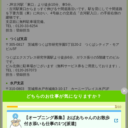
・JR古河駅「東口」より徒歩10分、車5分。
・古河駅東口からまっすぐ伸びる十間道路沿いです。駅を背にして十間道路
を下妻方面（東）に向かい、4号線との交差点「古河駅入口」の手前右側の
建物です。
支店前に無料駐車場完備。
TEL：0120-33-6254
担当：登録担当
つくば支店
〒305-0817 茨城県つくば市研究学園5丁目20-2 つくばシティア・モア
ビル5F
つくばエクスプレス研究学園駅より徒歩6分、ガラス張りの5階建てのビル
です。
ビル北側に駐車場がございます（無料サービス券をご用意しております）。
TEL：0120-267073
担当：登録担当
水戸支店
〒310-0803 茨城県水戸市城南3-10-17 カーニープレイス水戸1F
×
どちらのお仕事が気になりますか？
水戸駅南口より徒歩15分。
ビル東側に無料駐車場あり。
TEL：0120-451093
1
/10
担当：登録担当
【オープニング募集】おばあちゃんのお散歩
高崎支店
付き添いも仕事の1つ[派遣]
〒370-0851 群馬県高崎市上中居町175-1 カツミビル1F