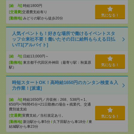
[給 与]
時給1800円
[交通費]
交通費支給有り
気になる！
[勤務地]
みどりの駅から徒歩20分
人気イベントも！好きな場所で働けるイベントスタ
ッフ☆来社不要！働いたその日に給料もらえる日払
い/T1[アルバイト]
[給 与]
日給13,000円～
[勤務地]
東京都千代田区外神田（最寄り駅：秋葉原
気になる！
駅）
時短スタートOK！高時給1650円のカンタン検査＆入
力作業！[派遣]
[給 与]
時給1650円／月収例：268、538円＝1、
650円×7時間45分×21日勤務の場合＋残業代、交通
費別途支給
[交通費]
実費支給／当社規定あり。
気になる！
[勤務地]
新治駅から車5分
/
久下田駅から車18分
/
東
結城駅から車23分