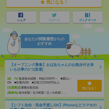
気になる！
シェア
ツイート
ブックマーク
あなたの閲覧履歴からの
おすすめ
【オープニング募集】おばあちゃんのお散歩付き添
いも仕事の1つ[派遣]
[給 与]
無資格未経験：時給1500円～ ■週払い
OK ■扶養内OK ■日収1万2000円以上
[交通費]
交通費全額支給
気になる！
[勤務地]
桜木町駅
/
石川町駅
/
日ノ出町駅
/
…
【シフト自由・現金手渡しOK】iPhoneなどスマホの