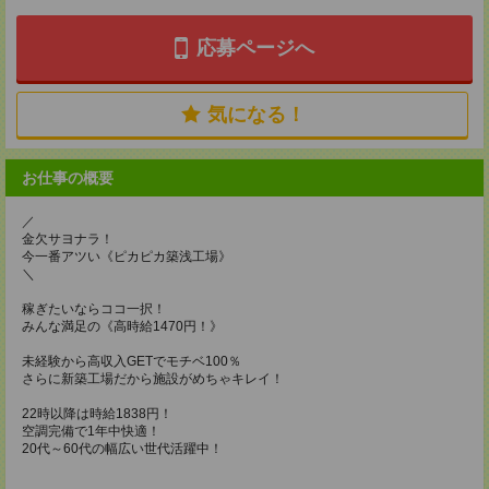
応募ページへ
気になる！
お仕事の概要
／
金欠サヨナラ！
今一番アツい《ピカピカ築浅工場》
＼
稼ぎたいならココ一択！
みんな満足の《高時給1470円！》
未経験から高収入GETでモチベ100％
さらに新築工場だから施設がめちゃキレイ！
22時以降は時給1838円！
空調完備で1年中快適！
20代～60代の幅広い世代活躍中！