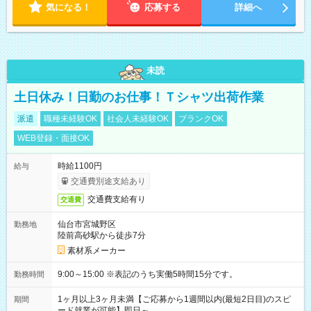
気になる！
応募する
詳細へ
未読
土日休み！日勤のお仕事！Ｔシャツ出荷作業
派遣
職種未経験OK
社会人未経験OK
ブランクOK
WEB登録・面接OK
時給1100円
給与
交通費別途支給あり
交通費支給有り
交通費
仙台市宮城野区
勤務地
陸前高砂駅から徒歩7分
素材系メーカー
9:00～15:00 ※表記のうち実働5時間15分です。
勤務時間
1ヶ月以上3ヶ月未満【ご応募から1週間以内(最短2日目)のスピ
期間
ード就業が可能】即日～