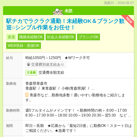
掲載日：2026.08.07
未読
NEW
駅チカでラクラク通勤！未経験OK＆ブランク歓
迎○シンプル作業をお任せ！
派遣
職種未経験OK
社会人未経験OK
ブランクOK
WEB登録・面接OK
時給1050円～1250円 ★Wワーク不可
給与
交通費別途支給あり
交通費全額支給
交通費
青森県青森市
勤務地
青森駅
/
東青森駅
/
小柳(青森県)駅
/
…
青森市など…勤務地多数！通いやすい勤務地をご紹介しま
す。
週5フルタイムがメインです！ ＜勤務時間の例＞ 8:00～17:00
勤務時間
8:30～17:30 9:00～18:00 10:00～19:00 20:30～翌5:30 など ★
その他にも勤務時間多数！ 日勤のみ、残業なし、交替制など
ご希望を教えてください！
即日～長期 ★応募から「最短2日後」に勤務OK！スタート日は
期間
ご相談ください。★急募です！