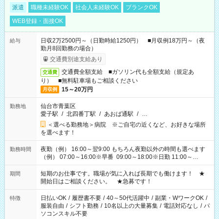
派遣
職種未経験OK
社会人未経験OK
ブランクOK
WEB登録・面接OK
日収2万2500円～（日勤時給1250円） ■月収例18万円～（夜
給与
勤月8回勤務の場合）
交通費別途支給あり
交通費全額支給 ■ガソリン代も全額支給（規定あ
交通費
り） ■無料駐車場もご相談ください
15～20万円
月収例
仙台市青葉区
勤務地
愛子駅
/
北四番丁駅
/
あおば通駅
/
…
＜選べる勤務地＞病院 ※ご自宅の近くなど、お好きな場所
を選べます！
夜勤（例） 16:00～翌9:00 もちろん夜勤以外の時間も選べます
勤務時間
（例） 07:00～16:00※早番 09:00～18:00※日勤 11:00～
20:00※遅番 ※時間は、固定・選べる施設もあるので、ご希望が
あれば調整できます！ ※シフト制。勤務地により実働時間が異
短期のお仕事です。職場が気に入れば長期でも働けます！ ★
期間
なります。★家庭の都合でお休みが必要な場合も遠慮なくご相
開始日はご相談ください。 ★急募です！
談ください。
日払いOK
/
履歴書不要
/
40～50代活躍中
/
副業・WワークOK
/
特徴
服装自由
/
シフト勤務
/
10名以上の大量募集
/
電話対応なし
/
パ
ソコンスキル不要