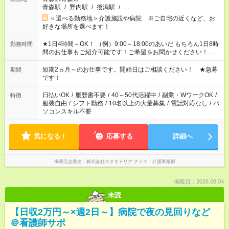
青森駅
/
野内駅
/
後潟駅
/
…
＜選べる勤務地＞介護施設や病院 ※ご自宅の近くなど、お
好きな場所を選べます！
★1日4時間～OK！ （例）9:00～18:00のあいだ もちろん1日8時
勤務時間
間のお仕事もご紹介可能です！ご希望をお聞かせください！ ★
家庭の都合でお休みが必要な場合も遠慮なくご相談ください。
※週最低15時間以上の勤務が必要です
短期2ヵ月～のお仕事です。開始日はご相談ください！ ★急募
期間
です！
日払いOK
/
履歴書不要
/
40～50代活躍中
/
副業・WワークOK
/
特徴
服装自由
/
シフト勤務
/
10名以上の大量募集
/
電話対応なし
/
パ
ソコンスキル不要
気になる！
応募する
詳細へ
掲載元企業名
株式会社ネオキャリア ナイス！介護事業部
掲載日：2026.08.04
未読
【日収2万円～×週2日～】病院で夜の見回りなど
＠看護師サポ