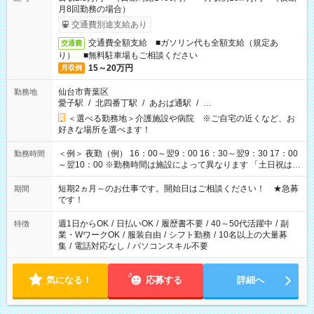
月8回勤務の場合）
交通費別途支給あり
交通費全額支給 ■ガソリン代も全額支給（規定あ
交通費
り） ■無料駐車場もご相談ください
15～20万円
月収例
仙台市青葉区
勤務地
愛子駅
/
北四番丁駅
/
あおば通駅
/
…
＜選べる勤務地＞介護施設や病院 ※ご自宅の近くなど、お
好きな場所を選べます！
＜例＞ 夜勤（例） 16：00～翌9：00 16：30～翌9：30 17：00
勤務時間
～翌10：00 ※勤務時間は施設によって異なります 「土日祝は休
みたい」 「しっかり稼ぎたい」 「もう少し遅い時間から始めた
い」など ご希望にあったお仕事をご案内いたします。 ※未経験
短期2ヵ月～のお仕事です。開始日はご相談ください！ ★急募
期間
の方の場合は1～2ヶ月間は日中での仕事を経験いただき、 お
です！
仕事に慣れてからの夜勤になります。 ★家庭の都合でお休みが
必要な場合も遠慮なくご相談ください。
週1日からOK
/
日払いOK
/
履歴書不要
/
40～50代活躍中
/
副
特徴
業・WワークOK
/
服装自由
/
シフト勤務
/
10名以上の大量募
集
/
電話対応なし
/
パソコンスキル不要
気になる！
応募する
詳細へ