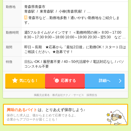
青森県青森市
勤務地
青森駅
/
東青森駅
/
小柳(青森県)駅
/
…
青森市など…勤務地多数！通いやすい勤務地をご紹介しま
す。
週5フルタイムがメインです！ ＜勤務時間の例＞ 8:00～17:00
勤務時間
8:30～17:30 9:00～18:00 10:00～19:00 20:30～翌5:30 など ★
その他にも勤務時間多数！ 日勤のみ、残業なし、交替制など
ご希望を教えてください！
即日～長期 ★応募から「最短2日後」に勤務OK！スタート日は
期間
ご相談ください。★急募です！
日払いOK
/
履歴書不要
/
40～50代活躍中
/
電話対応なし
/
パソ
特徴
コンスキル不要
気になる！
応募する
詳細へ
掲載元企業名
株式会社テクノ・サービス 採用担当
興味のあるバイト
は、とりあえず保存しよう♪
保存した求人は、後からまとめて応募できるよ。
企業からアプローチが届くことも！