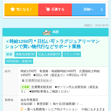
気になる！
応募する
詳細へ
掲載日：2026.08.04
未読
＜時給1250円＊日払い可＞ラグジュアリーマン
ションで買い物代行などサポート業務
派遣
職種未経験OK
社会人未経験OK
ブランクOK
WEB登録・面接OK
時給1250円 有資格・有経験時給1400円 介護福祉士時給
給与
1450円 ■日払いOK（規定あり）※即日払い不可
交通費別途支給あり
交通費全額支給 ■ガソリン代も全額支給（規定あ
交通費
り） ■無料駐車場もご相談ください
仙台市青葉区
勤務地
北仙台駅
/
東照宮駅
/
旭ケ丘(宮城県)駅
/
…
＜選べる勤務地＞シニア向けマンション ※他にもさまざま