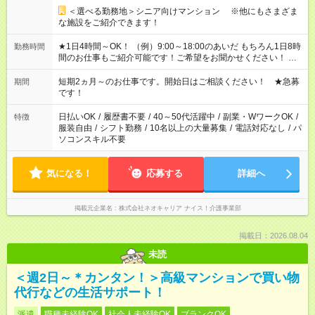
＜選べる勤務地＞シニア向けマンション ※他にもさまざま
な施設をご紹介できます！
★1日4時間～OK！ （例）9:00～18:00のあいだ もちろん1日8時
勤務時間
間のお仕事もご紹介可能です！ご希望をお聞かせください！ ★
家庭の都合でお休みが必要な場合も遠慮なくご相談ください。
※週最低15時間以上の勤務が必要です
短期2ヵ月～のお仕事です。開始日はご相談ください！ ★急募
期間
です！
日払いOK
/
履歴書不要
/
40～50代活躍中
/
副業・WワークOK
/
特徴
服装自由
/
シフト勤務
/
10名以上の大量募集
/
電話対応なし
/
パ
ソコンスキル不要
気になる！
応募する
詳細へ
掲載元企業名
株式会社ネオキャリア ナイス！介護事業部
掲載日：2026.08.04
未読
＜週2日～＊カンタン！＞高級マンションで買い物
代行などの生活サポート！
派遣
職種未経験OK
社会人未経験OK
ブランクOK