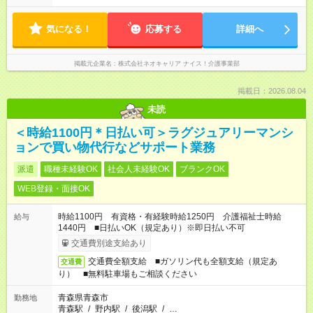
気になる！
応募する
詳細へ
掲載元企業名
株式会社ネオキャリア ナイス！介護事業部
掲載日：2026.08.04
未読
＜時給1100円＊日払い可＞ラグジュアリーマンシ
ョンで買い物代行などサポート業務
派遣
職種未経験OK
社会人未経験OK
ブランクOK
WEB登録・面接OK
時給1100円 有資格・有経験時給1250円 介護福祉士時給
給与
1440円 ■日払いOK（規定あり）※即日払い不可
交通費別途支給あり
交通費全額支給 ■ガソリン代も全額支給（規定あ
交通費
り） ■無料駐車場もご相談ください
青森県青森市
勤務地
青森駅
/
野内駅
/
後潟駅
/
…