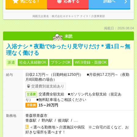
気になる！
応募する
詳細へ
掲載元企業名
株式会社ネオキャリア ナイス！介護事業部
掲載日：2026.08.04
未読
入浴ナシ＊夜勤でゆったり見守りだけ＊週1日～無
理なく働ける
派遣
社会人未経験OK
ブランクOK
WEB登録・面接OK
日収2.1万円～（日勤時給1250円） ■月収例17.2万円～（夜勤
給与
月8回勤務の場合）
交通費別途支給あり
交通費全額支給 ■ガソリン代も全額支給（規定あ
交通費
り） ■無料駐車場もご相談ください
15～20万円
月収例
青森県青森市
勤務地
青森駅
/
野内駅
/
後潟駅
/
…
＜選べる勤務地＞介護施設や病院 ※ご自宅の近くなど、お
好きな場所を選べます！