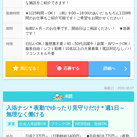
な施設をご紹介できます！
★1日5時間～OK！ （例）9:00～18:00のあいだ もちろん1日8時
勤務時間
間のお仕事もご紹介可能です！ご希望をお聞かせください！ ★
家庭の都合でお休みが必要な場合も遠慮なくご相談ください。
※週最低15時間以上の勤務が必要です
短期2ヵ月～のお仕事です。開始日はご相談ください！ ★急募
期間
です！
日払いOK
/
履歴書不要
/
40～50代活躍中
/
副業・WワークOK
/
特徴
服装自由
/
シフト勤務
/
10名以上の大量募集
/
電話対応なし
/
パ
ソコンスキル不要
気になる！
応募する
詳細へ
掲載日：2026.08.07
未読
入浴ナシ＊夜勤でゆったり見守りだけ＊週1日～
無理なく働ける
派遣
社会人未経験OK
ブランクOK
WEB登録・面接OK
日収2.3万円～（日勤時給1400円） ■月収例18.7万円～（夜勤
給与