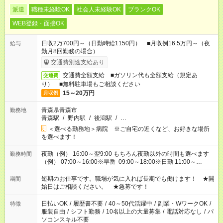
派遣
職種未経験OK
社会人未経験OK
ブランクOK
WEB登録・面接OK
日収2万700円～（日勤時給1150円） ■月収例16.5万円～（夜
給与
勤月8回勤務の場合）
交通費別途支給あり
交通費全額支給 ■ガソリン代も全額支給（規定あ
交通費
り） ■無料駐車場もご相談ください
15～20万円
月収例
青森県青森市
勤務地
青森駅
/
野内駅
/
後潟駅
/
…
＜選べる勤務地＞病院 ※ご自宅の近くなど、お好きな場所
を選べます！
夜勤（例） 16:00～翌9:00 もちろん夜勤以外の時間も選べます
勤務時間
（例） 07:00～16:00※早番 09:00～18:00※日勤 11:00～
20:00※遅番 ※時間は、固定・選べる施設もあるので、ご希望が
あれば調整できます！ ※シフト制。勤務地により実働時間が異
短期のお仕事です。職場が気に入れば長期でも働けます！ ★開
期間
なります。★家庭の都合でお休みが必要な場合も遠慮なくご相談
始日はご相談ください。 ★急募です！
ください。
日払いOK
/
履歴書不要
/
40～50代活躍中
/
副業・WワークOK
/
特徴
服装自由
/
シフト勤務
/
10名以上の大量募集
/
電話対応なし
/
パ
ソコンスキル不要