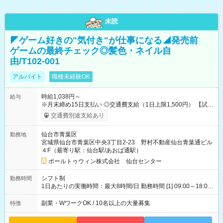
未読
◤ゲーム好きの"気付き"が仕事になる◢発売前
ゲームの最終チェック◎髪色・ネイル自
由/T102-001
アルバイト
職種未経験OK
時給1,038円～
給与
※月末締め15日支払い ◎交通費支給（1日上限1,500円） 【試用
期間】試用期間なし
交通費別途支給あり
仙台市青葉区
勤務地
宮城県仙台市青葉区中央3丁目2-23 野村不動産仙台青葉通ビル
４F（最寄り駅：仙台駅/あおば通駅）
ポールトゥウィン株式会社 仙台センター
シフト制
勤務時間
1日あたりの実働時間：最大8時間/日 勤務時間 [1] 09:00～18:00
[2] 10:00～19:00 [3] 10:30～19:30 最低勤務日数(週)：2日 【シ
フトの決め方】 シフトサイクル：1ヶ月 シフト提出期限：シフ
副業・WワークOK / 10名以上の大量募集
特徴
ト開始の15日前 ☆希望休3日以上OK ほぼ100％希望が通ります
・昼休憩1時間、その他小休憩あり