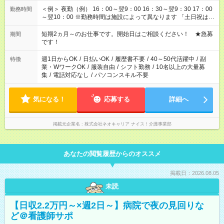
＜例＞ 夜勤（例） 16：00～翌9：00 16：30～翌9：30 17：00
勤務時間
～翌10：00 ※勤務時間は施設によって異なります 「土日祝は休
みたい」 「しっかり稼ぎたい」 「もう少し遅い時間から始めた
い」など ご希望にあったお仕事をご案内いたします。 ※未経験
短期2ヵ月～のお仕事です。開始日はご相談ください！ ★急募
期間
の方の場合は1～2ヶ月間は日中での仕事を経験いただき、 お
です！
仕事に慣れてからの夜勤になります。 ★家庭の都合でお休みが
必要な場合も遠慮なくご相談ください。
週1日からOK
/
日払いOK
/
履歴書不要
/
40～50代活躍中
/
副
特徴
業・WワークOK
/
服装自由
/
シフト勤務
/
10名以上の大量募
集
/
電話対応なし
/
パソコンスキル不要
気になる！
応募する
詳細へ
掲載元企業名
株式会社ネオキャリア ナイス！介護事業部
あなたの閲覧履歴からのオススメ
掲載日：2026.08.05
未読
【日収2.2万円～×週2日～】病院で夜の見回りな
ど＠看護師サポ