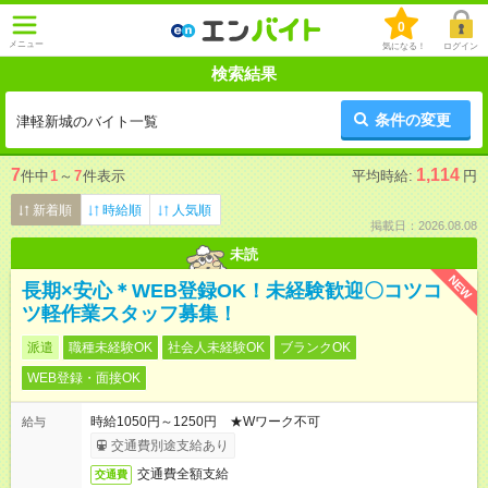
0
メニュー
気になる！
ログイン
検索結果
条件の変更
津軽新城のバイト一覧
7
1,114
件中
1
～
7
件表示
平均時給:
円
新着順
時給順
人気順
掲載日：2026.08.08
未読
NEW
長期×安心＊WEB登録OK！未経験歓迎〇コツコ
ツ軽作業スタッフ募集！
派遣
職種未経験OK
社会人未経験OK
ブランクOK
WEB登録・面接OK
時給1050円～1250円 ★Wワーク不可
給与
交通費別途支給あり
交通費全額支給
交通費