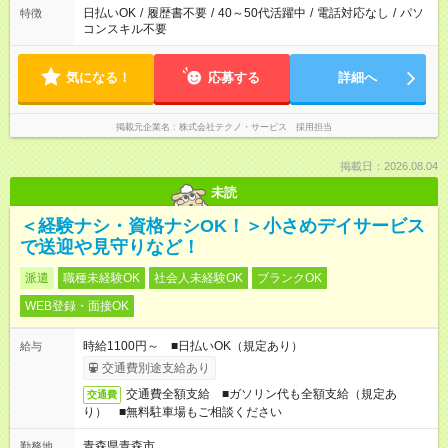
日払いOK
/
履歴書不要
/
40～50代活躍中
/
電話対応なし
/
パソ
特徴
コンスキル不要
気になる！
応募する
詳細へ
掲載元企業名
株式会社テクノ・サービス 採用担当
掲載日：2026.08.04
未読
＜経験ナシ・資格ナシOK！＞小さめデイサービス
で送迎や見守りなど！
派遣
職種未経験OK
社会人未経験OK
ブランクOK
WEB登録・面接OK
時給1100円～ ■日払いOK（規定あり）
給与
交通費別途支給あり
交通費全額支給 ■ガソリン代も全額支給（規定あ
交通費
り） ■無料駐車場もご相談ください
青森県青森市
勤務地