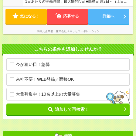
1日あたりの実働時間：最大8時間/日 ■勤務日 週2日～（土日祝
休み） ■勤務時間 学校滞在：8:30※～17:30の間の連続した8時
間（うち休憩１時間）＋自宅での報告書作成1時間 実働8時間/日
気になる！
※勤務時間が8:30～の場合、朝8時半から学校で就業できること
応募する
詳細へ
が必要
掲載元企業名
株式会社ベネッセコーポレーション
こちらの条件も追加しませんか？
今が狙い目！急募
来社不要！WEB登録／面接OK
大量募集中！10名以上の大量募集
追加して再検索！
未読