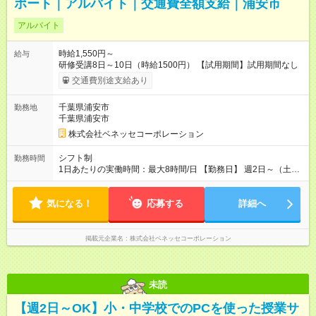
ポート｜アルバイト｜交通費全額支給｜浦安市
アルバイト
時給1,550円～
給与
研修受講8日～10日（時給1500円） 【試用期間】試用期間なし
交通費別途支給あり
千葉県浦安市
勤務地
千葉県浦安市
株式会社ベネッセコーポレーション
シフト制
勤務時間
1日あたりの実働時間：最大8時間/日 【勤務日】 週2日～（土日
祝休み） 【勤務時間】 学校滞在：8：15～16：45（学校勤務7
時間45分、休憩45分＋自宅での報告書作成15分 実働8時間/日※
気になる！
勤務時間が8:15～の場合、朝8:15から学校で就業できることが
応募する
詳細へ
必要
掲載元企業名
株式会社ベネッセコーポレーション
未読
【週2日～OK】小・中学校でのPCを使った授業サ