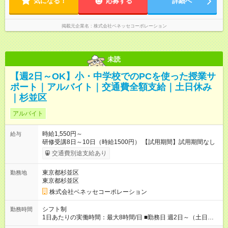
気になる！
※勤務時間が8:30～の場合、朝8時半から学校で就業できること
応募する
詳細へ
が必要
掲載元企業名
株式会社ベネッセコーポレーション
未読
【週2日～OK】小・中学校でのPCを使った授業サ
ポート｜アルバイト｜交通費全額支給｜土日休み
｜杉並区
アルバイト
時給1,550円～
給与
研修受講8日～10日（時給1500円） 【試用期間】試用期間なし
交通費別途支給あり
東京都杉並区
勤務地
東京都杉並区
株式会社ベネッセコーポレーション
シフト制
勤務時間
1日あたりの実働時間：最大8時間/日 ■勤務日 週2日～（土日祝
休み） ■勤務時間 学校滞在：8:30※～17:30の間の連続した8時