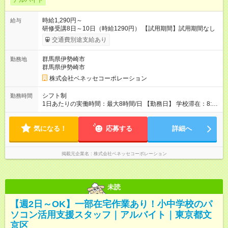
アルバイト
時給1,290円～
給与
研修受講8日～10日（時給1290円） 【試用期間】試用期間なし
交通費別途支給あり
群馬県伊勢崎市
勤務地
群馬県伊勢崎市
株式会社ベネッセコーポレーション
シフト制
勤務時間
1日あたりの実働時間：最大8時間/日 【勤務日】 学校滞在：8:30
～17:30の間の実働7時間(うち休憩１時間) ＋ 在宅での事務作業1
時間 実働8時間/日(現地での勤務時間7時間＋自宅での報告書作
気になる！
成等1時間) ※勤務時間が8:30～の場合、朝8時半から学校で就業
応募する
詳細へ
できることが必要 ※在宅での事務作業は帰宅後の好きな時間で
OK！
掲載元企業名
株式会社ベネッセコーポレーション
未読
【週2日～OK】一部在宅作業あり！小中学校のパ
ソコン活用支援スタッフ｜アルバイト｜東京都文
京区