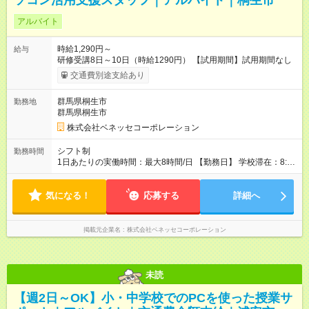
ソコン活用支援スタッフ｜アルバイト｜桐生市
アルバイト
時給1,290円～
給与
研修受講8日～10日（時給1290円） 【試用期間】試用期間なし
交通費別途支給あり
群馬県桐生市
勤務地
群馬県桐生市
株式会社ベネッセコーポレーション
シフト制
勤務時間
1日あたりの実働時間：最大8時間/日 【勤務日】 学校滞在：8:30
～17:30の間の実働7時間(うち休憩１時間) ＋ 在宅での事務作業1
時間 実働8時間/日(現地での勤務時間7時間＋自宅での報告書作
気になる！
成等1時間) ※勤務時間が8:30～の場合、朝8時半から学校で就業
応募する
詳細へ
できることが必要 ※在宅での事務作業は帰宅後の好きな時間で
OK！
掲載元企業名
株式会社ベネッセコーポレーション
未読
【週2日～OK】小・中学校でのPCを使った授業サ