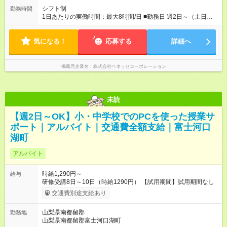
シフト制
勤務時間
1日あたりの実働時間：最大8時間/日 ■勤務日 週2日～（土日祝
休み） ■勤務時間 学校滞在：8:30※～17:30の間の連続した8時
間（うち休憩１時間）＋自宅での報告書作成1時間 実働8時間/日
気になる！
※勤務時間が8:30～の場合、朝8時半から学校で就業できること
応募する
詳細へ
が必要
掲載元企業名
株式会社ベネッセコーポレーション
未読
【週2日～OK】小・中学校でのPCを使った授業サ
ポート｜アルバイト｜交通費全額支給｜富士河口
湖町
アルバイト
時給1,290円～
給与
研修受講8日～10日（時給1290円） 【試用期間】試用期間なし
交通費別途支給あり
山梨県南都留郡
勤務地
山梨県南都留郡富士河口湖町