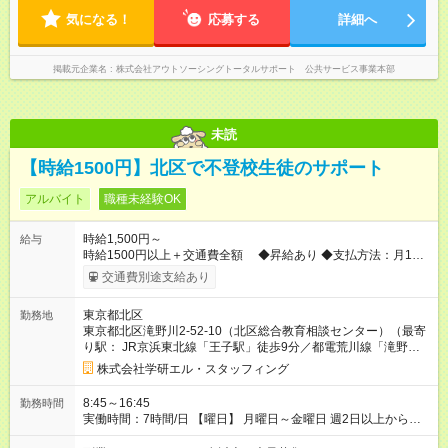
気になる！
応募する
詳細へ
掲載元企業名
株式会社アウトソーシングトータルサポート 公共サービス事業本部
未読
【時給1500円】北区で不登校生徒のサポート
アルバイト
職種未経験OK
時給1,500円～
給与
時給1500円以上＋交通費全額 ◆昇給あり ◆支払方法：月1回
【試用期間】試用期間なし
交通費別途支給あり
東京都北区
勤務地
東京都北区滝野川2-52-10（北区総合教育相談センター）（最寄
り駅： JR京浜東北線「王子駅」徒歩9分／都電荒川線「滝野川
一丁目」徒歩9分）
株式会社学研エル・スタッフィング
8:45～16:45
勤務時間
実働時間：7時間/日 【曜日】 月曜日～金曜日 週2日以上から応
相談 【時間】 8:45～16:45 ※残業無し ※1日5時間～応募可