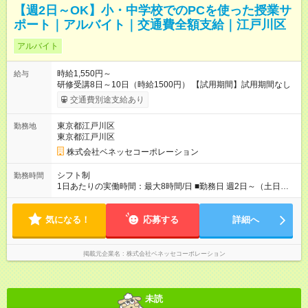
【週2日～OK】小・中学校でのPCを使った授業サ
ポート｜アルバイト｜交通費全額支給｜江戸川区
アルバイト
時給1,550円～
給与
研修受講8日～10日（時給1500円） 【試用期間】試用期間なし
交通費別途支給あり
東京都江戸川区
勤務地
東京都江戸川区
株式会社ベネッセコーポレーション
シフト制
勤務時間
1日あたりの実働時間：最大8時間/日 ■勤務日 週2日～（土日祝
休み） ■勤務時間 学校滞在：8:30※～17:30の間の連続した8時
間（うち休憩１時間）＋自宅での報告書作成1時間 実働8時間/日
気になる！
※勤務時間が8:30～の場合、朝8時半から学校で就業できること
応募する
詳細へ
が必要
掲載元企業名
株式会社ベネッセコーポレーション
未読