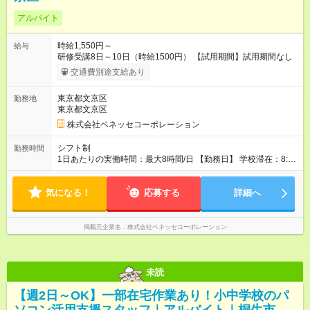
アルバイト
時給1,550円～
給与
研修受講8日～10日（時給1500円） 【試用期間】試用期間なし
交通費別途支給あり
東京都文京区
勤務地
東京都文京区
株式会社ベネッセコーポレーション
シフト制
勤務時間
1日あたりの実働時間：最大8時間/日 【勤務日】 学校滞在：8:30
～17:30の間の実働7時間(うち休憩１時間) ＋ 在宅での事務作業1
時間 実働8時間/日(現地での勤務時間7時間＋自宅での報告書作
気になる！
成等1時間) ※勤務時間が8:30～の場合、朝8時半から学校で就業
応募する
詳細へ
できることが必要 ※在宅での事務作業は帰宅後の好きな時間で
OK！
掲載元企業名
株式会社ベネッセコーポレーション
未読
【週2日～OK】一部在宅作業あり！小中学校のパ