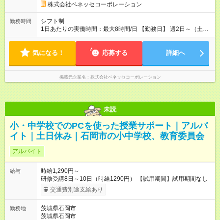
株式会社ベネッセコーポレーション
シフト制
勤務時間
1日あたりの実働時間：最大8時間/日 【勤務日】 週2日～（土日
祝休み） 【勤務時間】 学校滞在：8:30※～17:30の間の連続した
8時間（うち休憩１時間）＋自宅での報告書作成1時間 実働8時
気になる！
間/日 ※勤務時間が8:30～の場合、朝8時半から学校で就業できる
応募する
詳細へ
ことが必要
掲載元企業名
株式会社ベネッセコーポレーション
未読
小・中学校でのPCを使った授業サポート｜アルバ
イト｜土日休み｜石岡市の小中学校、教育委員会
アルバイト
時給1,290円～
給与
研修受講8日～10日（時給1290円） 【試用期間】試用期間なし
交通費別途支給あり
茨城県石岡市
勤務地
茨城県石岡市