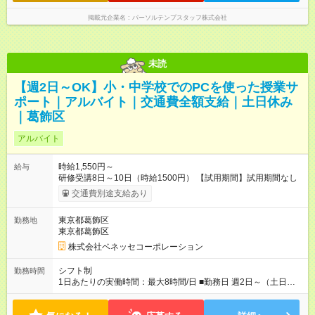
掲載元企業名
パーソルテンプスタッフ株式会社
未読
【週2日～OK】小・中学校でのPCを使った授業サ
ポート｜アルバイト｜交通費全額支給｜土日休み
｜葛飾区
アルバイト
時給1,550円～
給与
研修受講8日～10日（時給1500円） 【試用期間】試用期間なし
交通費別途支給あり
東京都葛飾区
勤務地
東京都葛飾区
株式会社ベネッセコーポレーション
シフト制
勤務時間
1日あたりの実働時間：最大8時間/日 ■勤務日 週2日～（土日祝
休み） ■勤務時間 学校滞在：8:30※～17:30の間の連続した8時
間（うち休憩１時間）＋自宅での報告書作成1時間 実働8時間/日