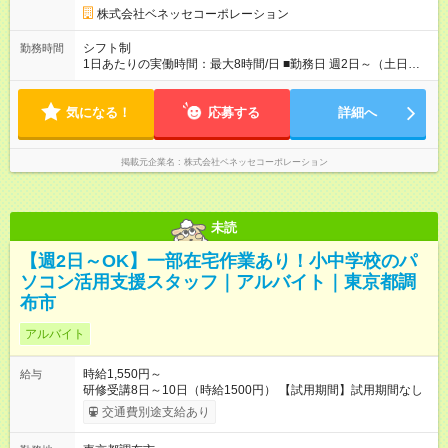
株式会社ベネッセコーポレーション
シフト制
勤務時間
1日あたりの実働時間：最大8時間/日 ■勤務日 週2日～（土日祝
休み） ■勤務時間 学校滞在：8:30※～17:30の間の連続した8時
間（うち休憩１時間）＋自宅での報告書作成1時間 実働8時間/日
気になる！
※勤務時間が8:30～の場合、朝8時半から学校で就業できること
応募する
詳細へ
が必要
掲載元企業名
株式会社ベネッセコーポレーション
未読
【週2日～OK】一部在宅作業あり！小中学校のパ
ソコン活用支援スタッフ｜アルバイト｜東京都調
布市
アルバイト
時給1,550円～
給与
研修受講8日～10日（時給1500円） 【試用期間】試用期間なし
交通費別途支給あり