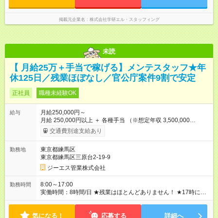
掲載元企業名
株式会社学研エル・スタッフィング
未読
【 月給25万＋手当で稼げる】メンテスタッフ★年
休125日／残業ほぼなし／官公庁案件9割で安定
正社員
職種未経験OK
月給250,000円～
給与
月給 250,000円以上 ＋ 各種手当 （※想定年収 3,500,000
円 ～ 3,750,000円） ★未経験でも【月給25万円】からスター
交通費別途支給あり
ト！ 3ヶ月間の試用期間中も給与・雇用形態の減額や変動は一
切ありません。 安心して新しいスタートを切っていただけま
東京都練馬区
勤務地
す。 ★「夜勤手当」で月々の支給額はさらにアップ！ 勤務時間
東京都練馬区三原台2-19-9
欄にある通り、全体の5～7割で夜勤が発生します。 その分の**
深夜手当は別途【全額支給】**されるため、実際の月々の手取り
ジーエス管業株式会社
は基本給（25万円～）にしっかり上乗せされます！ 「残業はな
いけれど、夜勤手当でしっかり稼げる」のがこの仕事の隠れた
8:00～17:00
勤務時間
魅力です。 ★各種手当も充実！ 資格手当（中型免許取得で月
実働時間：8時間/日 ★残業はほとんどありません！ ★17時には
6,000～8,000円支給。約3年で取得費用を全額回収した後は、純
退勤可能。 プライベートも充実できます。 ★日勤が基本です
粋に毎月定額の給与プラスになります！） 【試用期間】試用期
が、官公庁案件により夜勤が発生する場合があります（全体の5
間あり 試用期間の長さ：3ヶ月 雇用形態、給与は本採用時と同
気になる！
～7割）。 翌日は必ず休息を確保し、体に負担のない勤務体制で
応募する
詳細へ