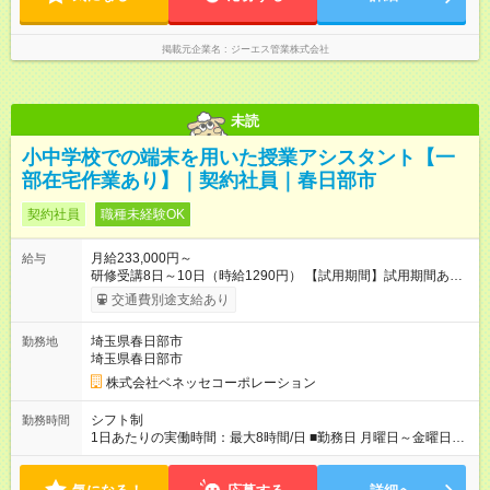
じです。
す。
掲載元企業名
ジーエス管業株式会社
未読
小中学校での端末を用いた授業アシスタント【一
部在宅作業あり】｜契約社員｜春日部市
契約社員
職種未経験OK
月給233,000円～
給与
研修受講8日～10日（時給1290円） 【試用期間】試用期間あり
試用期間の長さ：6ヶ月 雇用形態、給与は本採用時と同じです。
交通費別途支給あり
埼玉県春日部市
勤務地
埼玉県春日部市
株式会社ベネッセコーポレーション
シフト制
勤務時間
1日あたりの実働時間：最大8時間/日 ■勤務日 月曜日～金曜日
（土日祝休み） ■勤務時間 8:30～17:30（うち休憩１時間）の実
働7時間＋在宅での事務作業1時間 ＝実働8時間/日 ※在宅での事