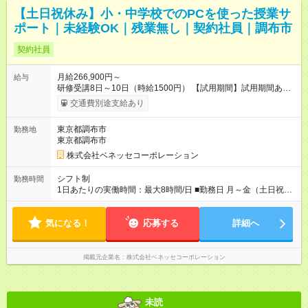
【土日祝休み】小・中学校でのPCを使った授業サ
ポート｜未経験OK｜残業無し｜契約社員｜調布市
契約社員
月給266,900円～
給与
研修受講8日～10日（時給1500円） 【試用期間】試用期間あり
試用期間の長さ：6ヶ月 ※ 雇用形態と給与に、本採用時と異なる
交通費別途支給あり
部分があります。 雇用形態：アルバイト・パート採用 給与：時
給 1,500円以上 試用期間は最大6ヶ月で、雇用開始時1～2ヶ月間
東京都調布市
勤務地
はアルバイトの雇用形態となります。2ヶ月経過後、4ヶ月間は
東京都調布市
試用期間終了後と同様の待遇となります。
株式会社ベネッセコーポレーション
シフト制
勤務時間
1日あたりの実働時間：最大8時間/日 ■勤務日 月～金（土日祝休
み） ■勤務時間 学校滞在：8:30※～17:30の間の連続した7時間
（うち休憩１時間）＋自宅での報告書作成1時間 実働8時間/日 ※
気になる！
勤務時間が8:30～の場合、朝8時半から学校で就業できることが
応募する
詳細へ
必要
掲載元企業名
株式会社ベネッセコーポレーション
未読