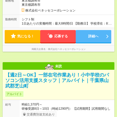
東京都調布市
勤務地
東京都調布市
株式会社ベネッセコーポレーション
シフト制
勤務時間
1日あたりの実働時間：最大8時間/日 【勤務日】 学校滞在：8:30
～17:30の間の実働7時間(うち休憩１時間) ＋ 在宅での事務作業1
時間 実働8時間/日(現地での勤務時間7時間＋自宅での報告書作
気になる！
成等1時間) ※勤務時間が8:30～の場合、朝8時半から学校で就業
応募する
詳細へ
できることが必要 ※在宅での事務作業は帰宅後の好きな時間で
OK！
掲載元企業名
株式会社ベネッセコーポレーション
未読
【週2日～OK】一部在宅作業あり！小中学校のパ
ソコン活用支援スタッフ｜アルバイト｜千葉県山
武郡芝山町
アルバイト
時給1,370円～
給与
研修受講8日～10日（時給1290円） 【試用期間】試用期間なし
交通費別途支給あり