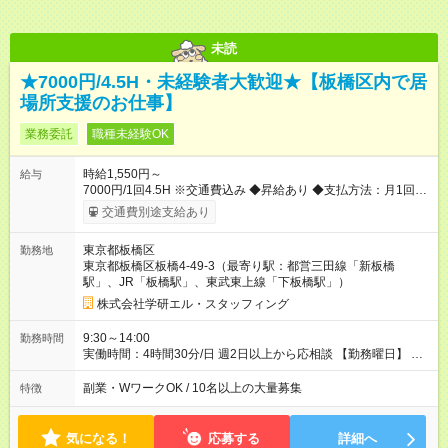
未読
★7000円/4.5H・未経験者大歓迎★【板橋区内で居
場所支援のお仕事】
業務委託
職種未経験OK
時給1,550円～
給与
7000円/1回4.5H ※交通費込み ◆昇給あり ◆支払方法：月1回
【試用期間】試用期間なし
交通費別途支給あり
東京都板橋区
勤務地
東京都板橋区板橋4-49-3（最寄り駅：都営三田線「新板橋
駅」、JR「板橋駅」、東武東上線「下板橋駅」）
株式会社学研エル・スタッフィング
9:30～14:00
勤務時間
実働時間：4時間30分/日 週2日以上から応相談 【勤務曜日】 火
曜日・木曜日(祝日・長期休暇中は除く) 9:15～13:45 ※残業無し
副業・WワークOK / 10名以上の大量募集
特徴
気になる！
応募する
詳細へ