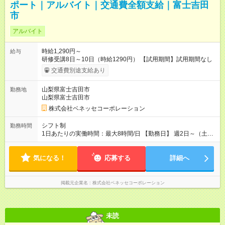
ポート｜アルバイト｜交通費全額支給｜富士吉田
市
アルバイト
時給1,290円～
給与
研修受講8日～10日（時給1290円） 【試用期間】試用期間なし
交通費別途支給あり
山梨県富士吉田市
勤務地
山梨県富士吉田市
株式会社ベネッセコーポレーション
シフト制
勤務時間
1日あたりの実働時間：最大8時間/日 【勤務日】 週2日～（土日
祝休み） 【勤務時間】 学校滞在：8:30※～17:30の間の連続した
8時間（うち休憩１時間）＋自宅での報告書作成1時間 実働8時
気になる！
間/日 ※勤務時間が8:30～の場合、朝8時半から学校で就業できる
応募する
詳細へ
ことが必要
掲載元企業名
株式会社ベネッセコーポレーション
未読