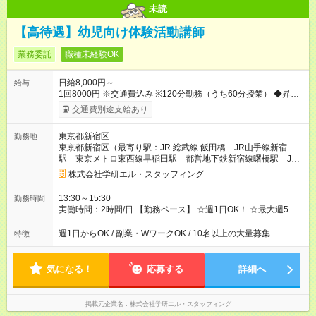
未読
【高待遇】幼児向け体験活動講師
業務委託
職種未経験OK
日給8,000円～
給与
1回8000円 ※交通費込み ※120分勤務（うち60分授業） ◆昇給
あり ◆支払方法：月１回 【試用期間】試用期間なし
交通費別途支給あり
東京都新宿区
勤務地
東京都新宿区（最寄り駅：JR 総武線 飯田橋 JR山手線新宿
駅 東京メトロ東西線早稲田駅 都営地下鉄新宿線曙橋駅 JR
中央・総武線信濃町駅）
株式会社学研エル・スタッフィング
13:30～15:30
勤務時間
実働時間：2時間/日 【勤務ペース】 ☆週1日OK！ ☆最大週5日
OK！ 【勤務時間】 13:30～15:30(120分勤務/うち授業は60分)
※残業無し ※月～金曜日のうち週1日～最大週5日勤務も可能
週1日からOK / 副業・WワークOK / 10名以上の大量募集
特徴
気になる！
応募する
詳細へ
掲載元企業名
株式会社学研エル・スタッフィング