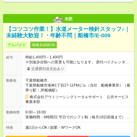
未読
【コツコツ作業！】水道メーター検針スタッフ♪｜
未経験大歓迎！・年齢不問｜船橋市/E-009
アルバイト
職種未経験OK
時給1,400円～1,400円
給与
※別途歩合制への変更も可能になります。 原付バイクレンタル
可（1時間100円） 【試用期間】試用期間あり 試用期間の長さ：
交通費別途支給あり
2ヶ月 雇用形態、給与は本採用時と同じです。
千葉県船橋市
勤務地
千葉県船橋市海神1丁目27-11FMビル（当社 船橋事業所）（最
寄り駅：JR船橋駅）
株式会社アウトソーシングトータルサポート 公共サービス
事業本部
9:00～16:00
勤務時間
実働時間：6時間/日 平日でのシフト制（毎月18日前後まで） ※
時間変更など、1日6時間程度にて応相談可能
週1日からOK / 副業・WワークOK
特徴