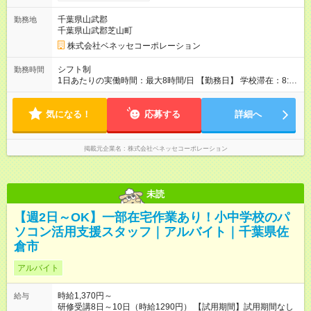
千葉県山武郡
勤務地
千葉県山武郡芝山町
株式会社ベネッセコーポレーション
シフト制
勤務時間
1日あたりの実働時間：最大8時間/日 【勤務日】 学校滞在：8:30
～17:30の間の実働7時間(うち休憩１時間) ＋ 在宅での事務作業1
時間 実働8時間/日(現地での勤務時間7時間＋自宅での報告書作
気になる！
成等1時間) ※勤務時間が8:30～の場合、朝8時半から学校で就業
応募する
詳細へ
できることが必要 ※在宅での事務作業は帰宅後の好きな時間で
OK！
掲載元企業名
株式会社ベネッセコーポレーション
未読
【週2日～OK】一部在宅作業あり！小中学校のパ
ソコン活用支援スタッフ｜アルバイト｜千葉県佐
倉市
アルバイト
時給1,370円～
給与
研修受講8日～10日（時給1290円） 【試用期間】試用期間なし