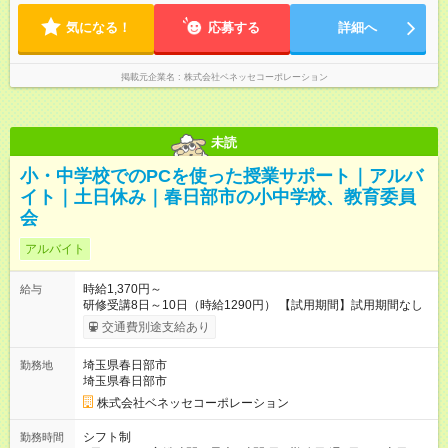
間（うち休憩１時間）＋自宅での報告書作成1時間 実働8時間/日
気になる！
※勤務時間が8:30～の場合、朝8時半から学校で就業できること
応募する
詳細へ
が必要
掲載元企業名
株式会社ベネッセコーポレーション
未読
小・中学校でのPCを使った授業サポート｜アルバ
イト｜土日休み｜春日部市の小中学校、教育委員
会
アルバイト
時給1,370円～
給与
研修受講8日～10日（時給1290円） 【試用期間】試用期間なし
交通費別途支給あり
埼玉県春日部市
勤務地
埼玉県春日部市
株式会社ベネッセコーポレーション
シフト制
勤務時間