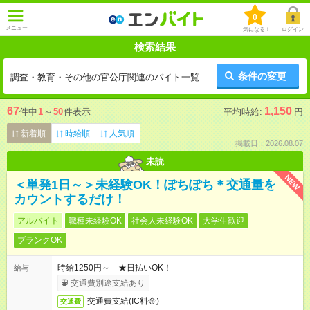
0
メニュー
気になる！
ログイン
検索結果
条件の変更
調査・教育・その他の官公庁関連のバイト一覧
67
1,150
件中
1
～
50
件表示
平均時給:
円
新着順
時給順
人気順
掲載日：2026.08.07
未読
NEW
＜単発1日～＞未経験OK！ぽちぽち＊交通量を
カウントするだけ！
アルバイト
職種未経験OK
社会人未経験OK
大学生歓迎
ブランクOK
時給1250円～ ★日払いOK！
給与
交通費別途支給あり
交通費支給(IC料金)
交通費