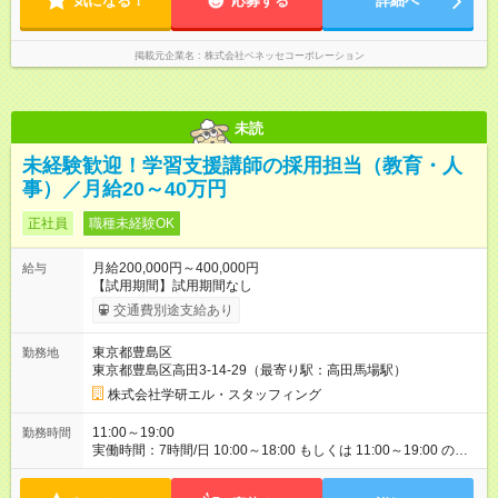
気になる！
務作業は帰宅後の好きな時間でOK！ 【休暇】 ◆夏期休暇 ◆年末
応募する
詳細へ
年始休暇 ◆有給休暇あり（条件あり） ※入社後、初期研修（10
日）の参加必須
掲載元企業名
株式会社ベネッセコーポレーション
未読
未経験歓迎！学習支援講師の採用担当（教育・人
事）／月給20～40万円
正社員
職種未経験OK
月給200,000円～400,000円
給与
【試用期間】試用期間なし
交通費別途支給あり
東京都豊島区
勤務地
東京都豊島区高田3-14-29（最寄り駅：高田馬場駅）
株式会社学研エル・スタッフィング
11:00～19:00
勤務時間
実働時間：7時間/日 10:00～18:00 もしくは 11:00～19:00 の勤
務となります。 ※実働時間：7時間 ※休憩1時間