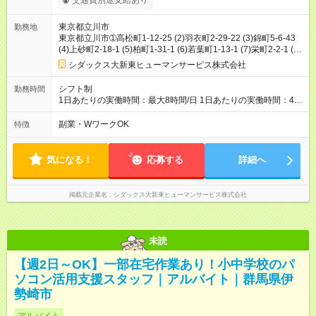
交通費別途支給あり
東京都立川市
勤務地
東京都立川市➀高松町1-12-25 (2)羽衣町2-29-22 (3)錦町5-6-43
(4)上砂町2-18-1 (5)柏町1-31-1 (6)若葉町1-13-1 (7)栄町2-2-1 (8)
西砂町2-34-2
シダックス大新東ヒューマンサービス株式会社
シフト制
勤務時間
1日あたりの実働時間：最大8時間/日 1日あたりの実働時間：4時
間または4時間30分 シフト例 ・13時00分～17時30分 ・13時00
分～17時00分
副業・WワークOK
特徴
気になる！
応募する
詳細へ
掲載元企業名
シダックス大新東ヒューマンサービス株式会社
未読
【週2日～OK】一部在宅作業あり！小中学校のパ
ソコン活用支援スタッフ｜アルバイト｜群馬県伊
勢崎市