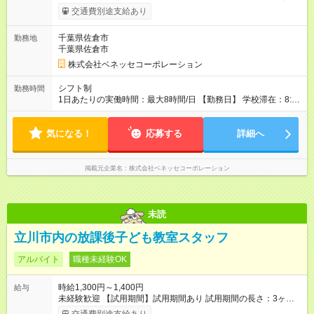
交通費別途支給あり
千葉県佐倉市
勤務地
千葉県佐倉市
株式会社ベネッセコーポレーション
シフト制
勤務時間
1日あたりの実働時間：最大8時間/日 【勤務日】 学校滞在：8:30
～17:30の間の実働7時間(うち休憩１時間) ＋ 在宅での事務作業1
時間 実働8時間/日(現地での勤務時間7時間＋自宅での報告書作
気になる！
成等1時間) ※勤務時間が8:30～の場合、朝8時半から学校で就業
応募する
詳細へ
できることが必要 ※在宅での事務作業は帰宅後の好きな時間で
OK！
掲載元企業名
株式会社ベネッセコーポレーション
未読
立川市内の放課後子ども教室スタッフ
アルバイト
職種未経験OK
時給1,300円～1,400円
給与
未経験歓迎 【試用期間】試用期間あり 試用期間の長さ：3ヶ月
雇用形態、給与は本採用時と同じです。