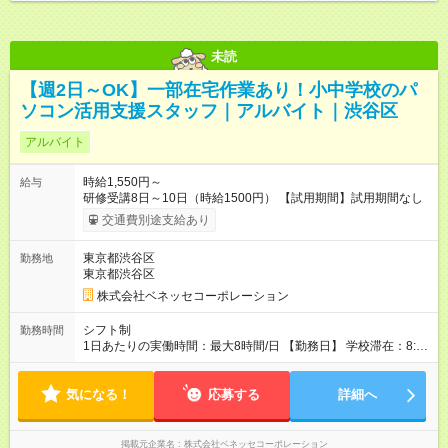
未読
【週2日～OK】一部在宅作業あり！小中学校のパ
ソコン活用支援スタッフ｜アルバイト｜渋谷区
アルバイト
時給1,550円～
給与
研修受講8日～10日（時給1500円） 【試用期間】試用期間なし
交通費別途支給あり
東京都渋谷区
勤務地
東京都渋谷区
株式会社ベネッセコーポレーション
シフト制
勤務時間
1日あたりの実働時間：最大8時間/日 【勤務日】 学校滞在：8:30
～17:30の間の実働7時間(うち休憩１時間) ＋ 在宅での事務作業1
時間 実働8時間/日(現地での勤務時間7時間＋自宅での報告書作
気になる！
成等1時間) ※勤務時間が8:30～の場合、朝8時半から学校で就業
応募する
詳細へ
できることが必要 ※在宅での事務作業は帰宅後の好きな時間で
OK！
掲載元企業名
株式会社ベネッセコーポレーション