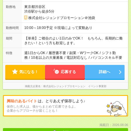
東京都渋谷区
勤務地
渋谷駅から徒歩5分
株式会社レジェンドプロモーション＠池袋
10:00～18:00予定 ※現場によって変動あり
勤務時間
【単発】ご都合のよい1日のみでOK！ もちろん、長期的に働
期間
きたい！という方も歓迎します。
週1日からOK
/
履歴書不要
/
副業・WワークOK
/
シフト勤
特徴
務
/
10名以上の大量募集
/
電話対応なし
/
パソコンスキル不要
気になる！
応募する
詳細へ
掲載元企業名
株式会社レジェンドプロモーション イベント事業部
興味のあるバイト
は、とりあえず保存しよう♪
保存した求人は、後からまとめて応募できるよ。
企業からアプローチが届くことも！
掲載日：2026.08.06