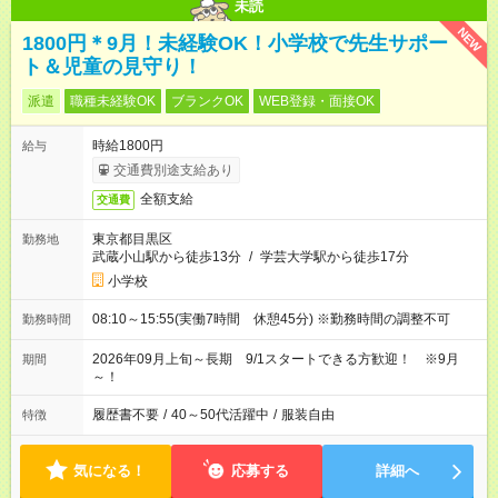
未読
NEW
1800円＊9月！未経験OK！小学校で先生サポー
ト＆児童の見守り！
派遣
職種未経験OK
ブランクOK
WEB登録・面接OK
時給1800円
給与
交通費別途支給あり
全額支給
交通費
東京都目黒区
勤務地
武蔵小山駅から徒歩13分
/
学芸大学駅から徒歩17分
小学校
08:10～15:55(実働7時間 休憩45分) ※勤務時間の調整不可
勤務時間
2026年09月上旬～長期 9/1スタートできる方歓迎！ ※9月
期間
～！
履歴書不要
/
40～50代活躍中
/
服装自由
特徴
気になる！
応募する
詳細へ