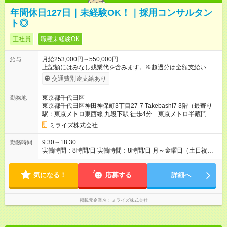
年間休日127日｜未経験OK！｜採用コンサルタン
ト◎
正社員
職種未経験OK
月給253,000円～550,000円
給与
上記額にはみなし残業代を含みます。※超過分は全額支給いたし
ます。 みなし残業代 48,400円／月 みなし残業時間 30時間／月
交通費別途支給あり
入社半年経過時点の平均月給は30.3万円！！ 昇給/年2回 ※半年
に1度昇給があり、昇給幅はかなり大きいです 業績によってイン
東京都千代田区
勤務地
センティブあり ※超過分は全額支給します ※試用期間は3ヶ月
東京都千代田区神田神保町3丁目27-7 Takebashi7 3階（最寄り
で、試用期間中の労働条件は同条件です。 上記額にはみなし残
駅：東京メトロ東西線 九段下駅 徒歩4分 東京メトロ半蔵門
業代（月30時間分、48,400円~分）を含みます。※超過分は全額
線 神保町駅 徒歩4分）
支給します ※実際の残業時間は平均10時間/月程です。 【試用期
ミライズ株式会社
間】試用期間あり 試用期間の長さ：3ヶ月 雇用形態、給与は本
採用時と同じです。
9:30～18:30
勤務時間
実働時間：8時間/日 実働時間：8時間/日 月～金曜日（土日祝休
み） 勤務時間の調整も可能です。お気軽にご相談ください♪
気になる！
応募する
詳細へ
掲載元企業名
ミライズ株式会社