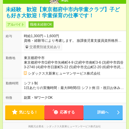
未経験 歓迎【東京都府中市内学童クラブ】子ど
も好き大歓迎！学童保育の仕事です！
アルバイト
職種未経験OK
時給1,300円～1,600円
給与
資格・経験等により考慮します。 放課後児童支援員資所格所持
者 優遇あり 【試用期間】試用期間なし
交通費別途支給あり
東京都府中市
勤務地
東京都府中市➀府中市矢崎町4-9 (2)府中市南町3-6 (3)府中市四谷
3-2740 (4)府中市日新町5-22 (5)府中市北山町2-20 (6)府中市武蔵
台2-3
シダックス大新東ヒューマンサービス株式会社
シフト制
勤務時間
1日あたりの実働時間：最大8時間/日 シフト例 日・祝日お休み。
週２～５日の勤務です。 実働４～５時間。 ※面接時応相談！ 1
か月毎のシフト制になります。希望休可。 勤務日数は応相談。
副業・WワークOK
特徴
気になる！
応募する
詳細へ
掲載元企業名
シダックス大新東ヒューマンサービス株式会社