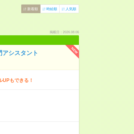
新着順
時給順
人気順
掲載日：2026.08.06
NEW
部門アシスタント
キルUPもできる！