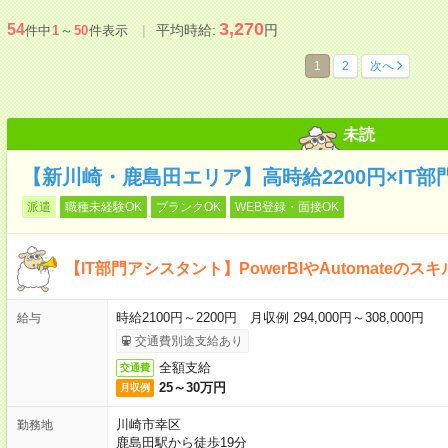
3,270
54
平均時給:
円
件中
1
～
50
件表示
1
2
次へ
未読
【新川崎・鹿島田エリア】高時給2200円×IT
派遣
職種未経験OK
ブランクOK
WEB登録・面接OK
【IT部門アシスタント】PowerBIやAutomateのス
時給2100円～2200円 月収例 294,000円～308,000円
給与
交通費別途支給あり
全額支給
交通費
25～30万円
月収例
川崎市幸区
勤務地
鹿島田駅から徒歩19分