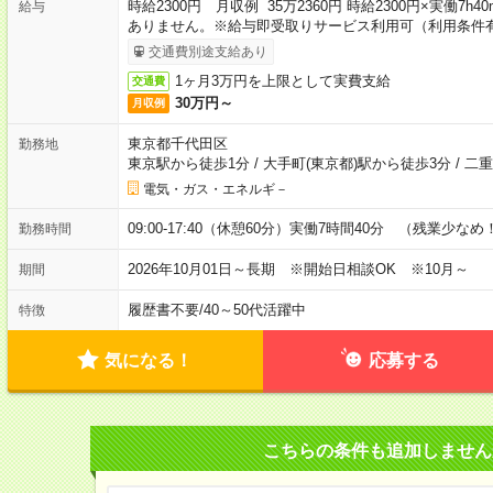
時給2300円 月収例 35万2360円 時給2300円×実働7
給与
ありません。※給与即受取りサービス利用可（利用条件
交通費別途支給あり
1ヶ月3万円を上限として実費支給
交通費
30万円～
月収例
東京都千代田区
勤務地
東京駅から徒歩1分
/
大手町(東京都)駅から徒歩3分
/
二重
電気・ガス・エネルギ－
09:00-17:40（休憩60分）実働7時間40分 （残業少なめ
勤務時間
2026年10月01日～長期 ※開始日相談OK ※10月～
期間
履歴書不要
/
40～50代活躍中
特徴
気になる！
応募する
こちらの条件も追加しません