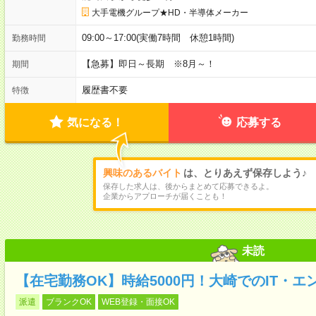
大手電機グループ★HD・半導体メーカー
09:00～17:00(実働7時間 休憩1時間)
勤務時間
【急募】即日～長期 ※8月～！
期間
履歴書不要
特徴
気になる！
応募する
興味のあるバイト
は、とりあえず保存しよう♪
保存した求人は、後からまとめて応募できるよ。
企業からアプローチが届くことも！
未読
【在宅勤務OK】時給5000円！大崎でのIT・エ
派遣
ブランクOK
WEB登録・面接OK