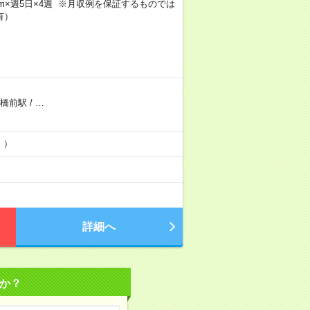
h40m×週5日×4週 ※月収例を保証するものでは
有）
橋前駅
/
…
！）
詳細へ
か？