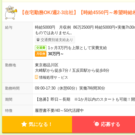
【在宅勤務OK/週2-3出社】【時給4550円～希望時
時給5000円 月収例 86万2500円 時給5000円×実働7h
給与
ものではありません。
交通費別途支給あり
1ヶ月3万円を上限として実費支給
交通費
30万円～
月収例
東京都品川区
勤務地
大崎駅から徒歩7分
/
五反田駅から徒歩8分
情報処理サ－ビス
09:00-17:30（休憩60分）実働7時間30分
勤務時間
【急募】即日～長期 ※1か月以内のスタートも可能！
期間
履歴書不要
/
40～50代活躍中
特徴
気になる！
応募する