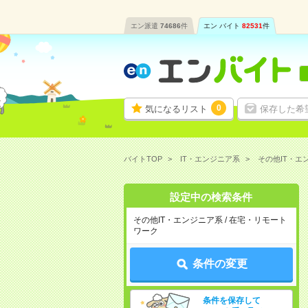
エン派遣
74686
件
エン バイト
82531
件
0
気になるリスト
保存した希
バイトTOP
IT・エンジニア系
その他IT・
設定中の検索条件
その他IT・エンジニア系 / 在宅・リモート
ワーク
条件の変更
条件を保存して