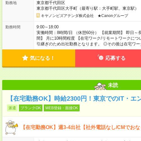
東京都千代田区
勤務地
東京都千代田区大手町（最寄り駅：大手町駅、東京駅）
キヤノンビズアテンダ株式会社 ★Canonグループ
9:00～18:00
勤務時間
実働時間：8時間/日 （休憩60分） 【就業期間】 即日～
間】 月に10時間程度 【在宅ワーク/リモートワークにつ
引継ぎのため出社勤務となります。 ◎その後は在宅ワ
気になる！
応募する
未読
【在宅勤務OK】時給2300円！東京でのIT・エ
派遣
ブランクOK
WEB登録・面接OK
【在宅勤務OK】週3-4出社【社外電話なし/CMでお