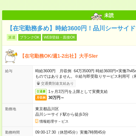
未読
【在宅勤務多め】時給3600円！品川シーサイド
派遣
ブランクOK
WEB登録・面接OK
【在宅勤務OK/週1-2出社】大手SIer
時給3600円 月収例 64万3500円 時給3600円×実働7h
給与
ものではありません。※給与即受取りサービス利用可（
交通費別途支給あり
1ヶ月3万円を上限として実費支給
交通費
30万円～
月収例
東京都品川区
勤務地
品川シーサイド駅から徒歩3分
情報処理サ－ビス
09:00-17:30（休憩45分）実働7時間45分
勤務時間