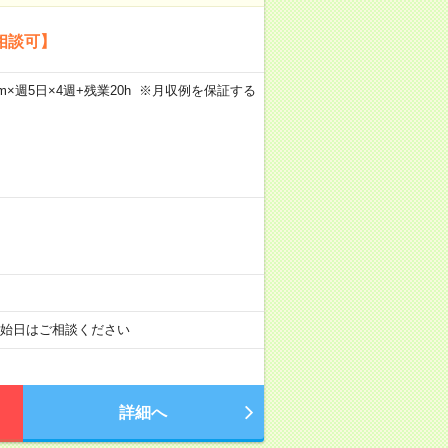
給相談可】
30m×週5日×4週+残業20h ※月収例を保証する
開始日はご相談ください
詳細へ