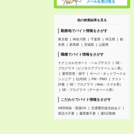
メールを受け取る
他の検索結果を見る
勤務地でバイト情報をさがす
東京都
神奈川県
千葉県
埼玉県
栃
木県
群馬県
茨城県
山梨県
職種でバイト情報をさがす
テクニカルサポート・ヘルプデスク
SE・
プログラマ（ビジネスアプリケーション系）
運用管理・保守
サーバ・ネットワークエ
ンジニア
社内SE
PM・PMO
テスト・
評価
SE・プログラマ（Web・スマホ系）
SE・プログラマ（データベース系）
こだわりでバイト情報をさがす
WEB登録・面接OK
交通費別途支給あり
英語力不要
履歴書不要
週5日勤務