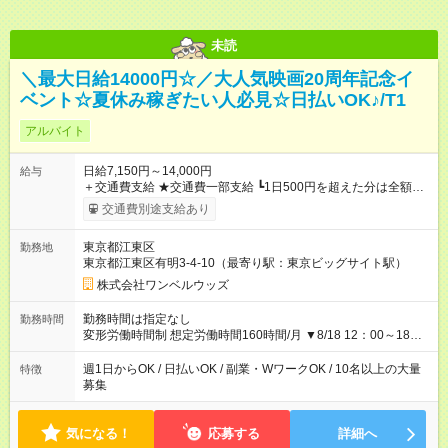
未読
＼最大日給14000円☆／大人気映画20周年記念イ
ベント☆夏休み稼ぎたい人必見☆日払いOK♪/T1
アルバイト
日給7,150円～14,000円
給与
＋交通費支給 ★交通費一部支給 ┗1日500円を超えた分は全額支
給！ ※往復500円以内の方は自己負担となります ★日払いOK！
交通費別途支給あり
（規定あり） ┗働いたその日に現金GET♪ お仕事後はコンビニ
ATMから 日払い分を引き落とせます！ 【試用期間】試用期間
東京都江東区
勤務地
なし
東京都江東区有明3-4-10（最寄り駅：東京ビッグサイト駅）
株式会社ワンベルウッズ
勤務時間は指定なし
勤務時間
変形労働時間制 想定労働時間160時間/月 ▼8/18 12：00～18：
00（実働5.5時間） ▼8/19 09：00～21：00（実働10.5時間）
▼8/20～8/23 10：00～21：00（実働10時間） ※シフトは一部
週1日からOK / 日払いOK / 副業・WワークOK / 10名以上の大量
特徴
変更になる可能性があります。
募集
気になる！
応募する
詳細へ