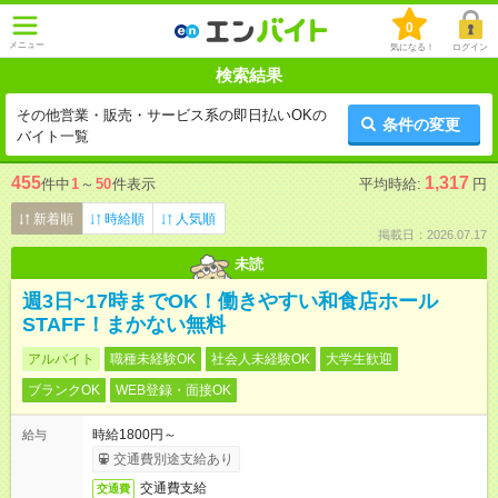
0
メニュー
気になる！
ログイン
検索結果
その他営業・販売・サービス系の即日払いOKの
条件の変更
バイト一覧
455
1,317
件中
1
～
50
件表示
平均時給:
円
新着順
時給順
人気順
掲載日：2026.07.17
未読
週3日~17時までOK！働きやすい和食店ホール
STAFF！まかない無料
アルバイト
職種未経験OK
社会人未経験OK
大学生歓迎
ブランクOK
WEB登録・面接OK
時給1800円～
給与
交通費別途支給あり
交通費支給
交通費