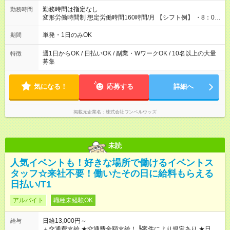
勤務時間は指定なし
勤務時間
変形労働時間制 想定労働時間160時間/月 【シフト例】 ・8：00
～21：00
単発・1日のみOK
期間
週1日からOK / 日払いOK / 副業・WワークOK / 10名以上の大量
特徴
募集
気になる！
応募する
詳細へ
掲載元企業名
株式会社ワンベルウッズ
未読
人気イベントも！好きな場所で働けるイベントス
タッフ☆来社不要！働いたその日に給料もらえる
日払い/T1
アルバイト
職種未経験OK
日給13,000円～
給与
＋交通費支給 ★交通費全額支給！ ┗案件により規定あり ★日払