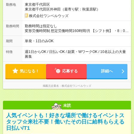
用期間なし
東京都千代田区
勤務地
東京都千代田区外神田（最寄り駅：秋葉原駅）
株式会社ワンベルウッズ
勤務時間は指定なし
勤務時間
変形労働時間制 想定労働時間160時間/月 【シフト例】 ・8：00
～21：00
単発・1日のみOK
期間
週1日からOK / 日払いOK / 副業・WワークOK / 10名以上の大量
特徴
募集
気になる！
応募する
詳細へ
掲載元企業名
株式会社ワンベルウッズ
未読
人気イベントも！好きな場所で働けるイベントス
タッフ☆来社不要！働いたその日に給料もらえる
日払い/T1