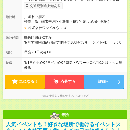
いOK！（規定あり） ┗働いたその日に現金GET♪ お仕事後はコ
交通費別途支給あり
ンビニATMから 日払い分を引き落とせます！ 【試用期間】試
用期間なし
川崎市中原区
勤務地
神奈川県川崎市中原区小杉町（最寄り駅：武蔵小杉駅）
株式会社ワンベルウッズ
勤務時間は指定なし
勤務時間
変形労働時間制 想定労働時間160時間/月 【シフト例】 ・8：00
～21：00
単発・1日のみOK
期間
週1日からOK / 日払いOK / 副業・WワークOK / 10名以上の大量
特徴
募集
気になる！
応募する
詳細へ
掲載元企業名
株式会社ワンベルウッズ
未読
人気イベントも！好きな場所で働けるイベントス