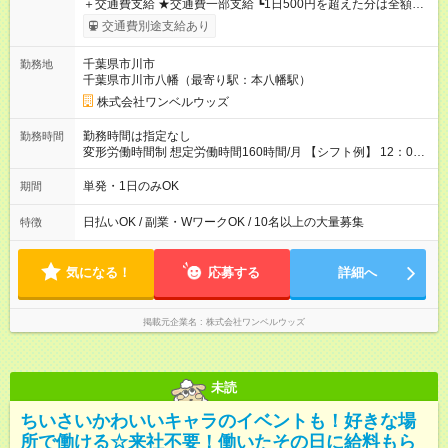
＋交通費支給 ★交通費一部支給 ┗1日500円を超えた分は全額支
給！ ※往復500円以内の方は自己負担となります ★日払いOK！
交通費別途支給あり
（規定あり） ┗働いたその日に現金GET♪ お仕事後はコンビニ
ATMから 日払い分を引き落とせます！ 【試用期間】試用期間
千葉県市川市
勤務地
なし
千葉県市川市八幡（最寄り駅：本八幡駅）
株式会社ワンベルウッズ
勤務時間は指定なし
勤務時間
変形労働時間制 想定労働時間160時間/月 【シフト例】 12：00
～22：00
単発・1日のみOK
期間
日払いOK / 副業・WワークOK / 10名以上の大量募集
特徴
気になる！
応募する
詳細へ
掲載元企業名
株式会社ワンベルウッズ
未読
ちいさいかわいいキャラのイベントも！好きな場
所で働ける☆来社不要！働いたその日に給料もら