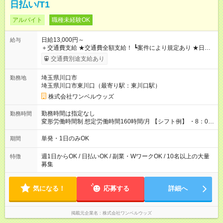
日払い/T1
アルバイト
職種未経験OK
日給13,000円～
給与
＋交通費支給 ★交通費全額支給！ ┗案件により規定あり ★日払
いOK！（規定あり） ┗働いたその日に現金GET♪ お仕事後はコ
交通費別途支給あり
ンビニATMから 日払い分を引き落とせます！ 【試用期間】試
用期間なし
埼玉県川口市
勤務地
埼玉県川口市東川口（最寄り駅：東川口駅）
株式会社ワンベルウッズ
勤務時間は指定なし
勤務時間
変形労働時間制 想定労働時間160時間/月 【シフト例】 ・8：00
～21：00
単発・1日のみOK
期間
週1日からOK / 日払いOK / 副業・WワークOK / 10名以上の大量
特徴
募集
気になる！
応募する
詳細へ
掲載元企業名
株式会社ワンベルウッズ