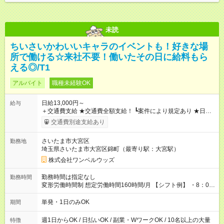
未読
ちいさいかわいいキャラのイベントも！好きな場
所で働ける☆来社不要！働いたその日に給料もら
える◎/T1
アルバイト
職種未経験OK
日給13,000円～
給与
＋交通費支給 ★交通費全額支給！ ┗案件により規定あり ★日払
いOK！（規定あり） ┗働いたその日に現金GET♪ お仕事後はコ
交通費別途支給あり
ンビニATMから 日払い分を引き落とせます！ 【試用期間】試
用期間なし
さいたま市大宮区
勤務地
埼玉県さいたま市大宮区錦町（最寄り駅：大宮駅）
株式会社ワンベルウッズ
勤務時間は指定なし
勤務時間
変形労働時間制 想定労働時間160時間/月 【シフト例】 ・8：00
～21：00
単発・1日のみOK
期間
週1日からOK / 日払いOK / 副業・WワークOK / 10名以上の大量
特徴