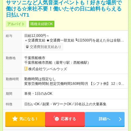
サマソニなど人気音楽イベントも！好きな場所で
働ける☆来社不要！働いたその日に給料もらえる
日払い/T1
アルバイト
職種未経験OK
日給12,000円～
給与
＋交通費支給 ★交通費一部支給 ┗1日500円を超えた分は全額支
給！ ※往復500円以内の方は自己負担となります ★日払いOK！
交通費別途支給あり
（規定あり） ┗働いたその日に現金GET♪ お仕事後はコンビニ
ATMから 日払い分を引き落とせます！ 【試用期間】試用期間
千葉県船橋市
勤務地
なし
千葉県船橋市西船（最寄り駅：西船橋駅）
株式会社ワンベルウッズ
勤務時間は指定なし
勤務時間
変形労働時間制 想定労働時間160時間/月 【シフト例】 12：00
～22：00
単発・1日のみOK
期間
日払いOK / 副業・WワークOK / 10名以上の大量募集
特徴
気になる！
応募する
詳細へ