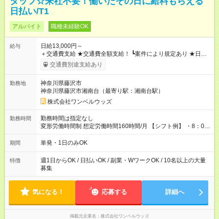
タッフ☆来社不要！働いたその日に給料もらえる
日払い/T1
アルバイト
職種未経験OK
日給13,000円～
給与
＋交通費支給 ★交通費全額支給！ ┗案件により規定あり ★日払
いOK！（規定あり） ┗働いたその日に現金GET♪ お仕事後はコ
交通費別途支給あり
ンビニATMから 日払い分を引き落とせます！ 【試用期間】試
用期間なし
神奈川県藤沢市
勤務地
神奈川県藤沢市湘南台（最寄り駅：湘南台駅）
株式会社ワンベルウッズ
勤務時間は指定なし
勤務時間
変形労働時間制 想定労働時間160時間/月 【シフト例】 ・8：00
～21：00
単発・1日のみOK
期間
週1日からOK / 日払いOK / 副業・WワークOK / 10名以上の大量
特徴
募集
気になる！
応募する
詳細へ
掲載元企業名
株式会社ワンベルウッズ