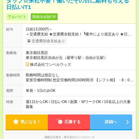
タッフ☆来社不要！働いたその日に給料もらえる
日払い/T1
アルバイト
職種未経験OK
日給13,000円～
給与
＋交通費支給 ★交通費全額支給！ ┗案件により規定あり ★日払
いOK！（規定あり） ┗働いたその日に現金GET♪ お仕事後はコ
交通費別途支給あり
ンビニATMから 日払い分を引き落とせます！ 【試用期間】試
用期間なし
東京都目黒区
勤務地
東京都目黒区自由が丘（最寄り駅：自由が丘駅）
株式会社ワンベルウッズ
勤務時間は指定なし
勤務時間
変形労働時間制 想定労働時間160時間/月 【シフト例】 ・8：00
～21：00
単発・1日のみOK
期間
週1日からOK / 日払いOK / 副業・WワークOK / 10名以上の大量
特徴
募集
気になる！
応募する
詳細へ
掲載元企業名
株式会社ワンベルウッズ