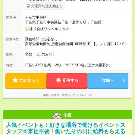
給！ ※往復500円以内の方は自己負担となります ★日払いOK！
交通費別途支給あり
（規定あり） ┗働いたその日に現金GET♪ お仕事後はコンビニ
ATMから 日払い分を引き落とせます！ 【試用期間】試用期間
千葉市中央区
勤務地
なし
千葉県千葉市中央区新千葉（最寄り駅：千葉駅）
株式会社ワンベルウッズ
勤務時間は指定なし
勤務時間
変形労働時間制 想定労働時間160時間/月 【シフト例】 12：00
～22：00
単発・1日のみOK
期間
日払いOK / 副業・WワークOK / 10名以上の大量募集
特徴
気になる！
応募する
詳細へ
掲載元企業名
株式会社ワンベルウッズ
未読
人気イベントも！好きな場所で働けるイベントス
タッフ☆来社不要！働いたその日に給料もらえる