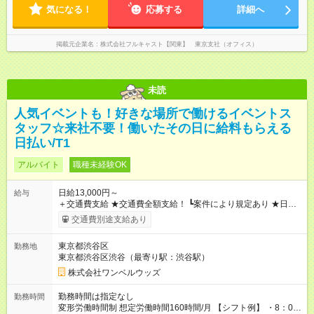
気になる！
応募する
詳細へ
掲載元企業名
株式会社フルキャスト【関東】 東京支社（オフィス）
未読
人気イベントも！好きな場所で働けるイベントス
タッフ☆来社不要！働いたその日に給料もらえる
日払い/T1
アルバイト
職種未経験OK
日給13,000円～
給与
＋交通費支給 ★交通費全額支給！ ┗案件により規定あり ★日払
いOK！（規定あり） ┗働いたその日に現金GET♪ お仕事後はコ
交通費別途支給あり
ンビニATMから 日払い分を引き落とせます！ 【試用期間】試
用期間なし
東京都渋谷区
勤務地
東京都渋谷区渋谷（最寄り駅：渋谷駅）
株式会社ワンベルウッズ
勤務時間は指定なし
勤務時間
変形労働時間制 想定労働時間160時間/月 【シフト例】 ・8：00