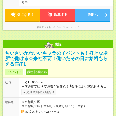
募集
気になる！
応募する
詳細へ
掲載元企業名
株式会社ワンベルウッズ
未読
ちいさいかわいいキャラのイベントも！好きな場
所で働ける☆来社不要！働いたその日に給料もら
える◎/T1
アルバイト
職種未経験OK
日給13,000円～
給与
＋交通費支給 ★交通費全額支給！ ┗案件により規定あり ★日払
いOK！（規定あり） ┗働いたその日に現金GET♪ お仕事後はコ
交通費別途支給あり
ンビニATMから 日払い分を引き落とせます！ 【試用期間】試
用期間なし
東京都足立区
勤務地
東京都足立区千住旭町（最寄り駅：北千住駅）
株式会社ワンベルウッズ