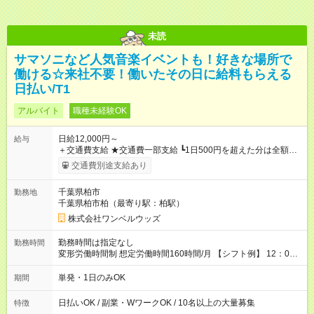
未読
サマソニなど人気音楽イベントも！好きな場所で
働ける☆来社不要！働いたその日に給料もらえる
日払い/T1
アルバイト
職種未経験OK
日給12,000円～
給与
＋交通費支給 ★交通費一部支給 ┗1日500円を超えた分は全額支
給！ ※往復500円以内の方は自己負担となります ★日払いOK！
交通費別途支給あり
（規定あり） ┗働いたその日に現金GET♪ お仕事後はコンビニ
ATMから 日払い分を引き落とせます！ 【試用期間】試用期間
千葉県柏市
勤務地
なし
千葉県柏市柏（最寄り駅：柏駅）
株式会社ワンベルウッズ
勤務時間は指定なし
勤務時間
変形労働時間制 想定労働時間160時間/月 【シフト例】 12：00
～22：00
単発・1日のみOK
期間
日払いOK / 副業・WワークOK / 10名以上の大量募集
特徴