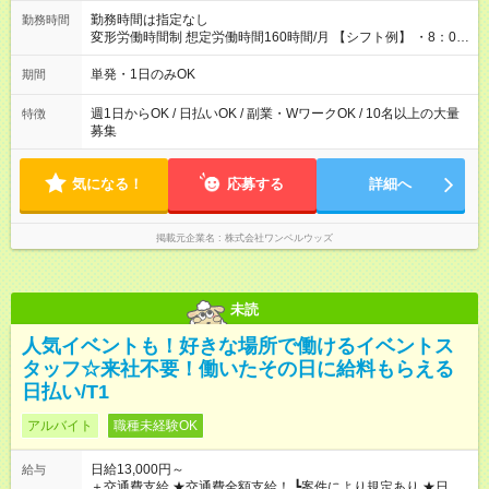
勤務時間は指定なし
勤務時間
変形労働時間制 想定労働時間160時間/月 【シフト例】 ・8：00
～21：00
単発・1日のみOK
期間
週1日からOK / 日払いOK / 副業・WワークOK / 10名以上の大量
特徴
募集
気になる！
応募する
詳細へ
掲載元企業名
株式会社ワンベルウッズ
未読
人気イベントも！好きな場所で働けるイベントス
タッフ☆来社不要！働いたその日に給料もらえる
日払い/T1
アルバイト
職種未経験OK
日給13,000円～
給与
＋交通費支給 ★交通費全額支給！ ┗案件により規定あり ★日払