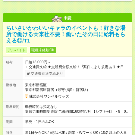
未読
ちいさいかわいいキャラのイベントも！好きな場
所で働ける☆来社不要！働いたその日に給料もら
える◎/T1
アルバイト
職種未経験OK
日給13,000円～
給与
＋交通費支給 ★交通費全額支給！ ┗案件により規定あり ★日払
いOK！（規定あり） ┗働いたその日に現金GET♪ お仕事後はコ
交通費別途支給あり
ンビニATMから 日払い分を引き落とせます！ 【試用期間】試
用期間なし
東京都新宿区
勤務地
東京都新宿区新宿（最寄り駅：新宿駅）
株式会社ワンベルウッズ
勤務時間は指定なし
勤務時間
変形労働時間制 想定労働時間160時間/月 【シフト例】 ・8：00
～21：00
単発・1日のみOK
期間
週1日からOK / 日払いOK / 副業・WワークOK / 10名以上の大量
特徴