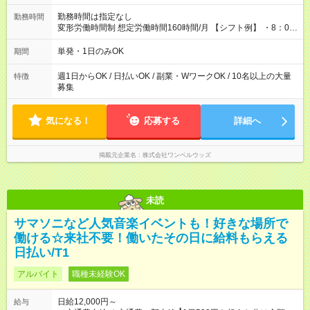
勤務時間は指定なし
勤務時間
変形労働時間制 想定労働時間160時間/月 【シフト例】 ・8：00
～21：00
単発・1日のみOK
期間
週1日からOK / 日払いOK / 副業・WワークOK / 10名以上の大量
特徴
募集
気になる！
応募する
詳細へ
掲載元企業名
株式会社ワンベルウッズ
未読
サマソニなど人気音楽イベントも！好きな場所で
働ける☆来社不要！働いたその日に給料もらえる
日払い/T1
アルバイト
職種未経験OK
日給12,000円～
給与