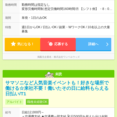
勤務時間は指定なし
勤務時間
変形労働時間制 想定労働時間160時間/月 【シフト例】 ・8：00
～21：00
単発・1日のみOK
期間
週1日からOK / 日払いOK / 副業・WワークOK / 10名以上の大量
特徴
募集
気になる！
応募する
詳細へ
掲載元企業名
株式会社ワンベルウッズ
未読
サマソニなど人気音楽イベントも！好きな場所で
働ける☆来社不要！働いたその日に給料もらえる
日払い/T1
アルバイト
職種未経験OK
日給12,000円～
給与
＋交通費支給 ★交通費一部支給 ┗1日500円を超えた分は全額支