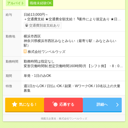
アルバイト
職種未経験OK
日給13,000円～
給与
＋交通費支給 ★交通費全額支給！ ┗案件により規定あり ★日払
いOK！（規定あり） ┗働いたその日に現金GET♪ お仕事後はコ
交通費別途支給あり
ンビニATMから 日払い分を引き落とせます！ 【試用期間】試
用期間なし
横浜市西区
勤務地
神奈川県横浜市西区みなとみらい（最寄り駅：みなとみらい
駅）
株式会社ワンベルウッズ
勤務時間は指定なし
勤務時間
変形労働時間制 想定労働時間160時間/月 【シフト例】 ・8：00
～21：00
単発・1日のみOK
期間
週1日からOK / 日払いOK / 副業・WワークOK / 10名以上の大量
特徴
募集
気になる！
応募する
詳細へ
掲載元企業名
株式会社ワンベルウッズ