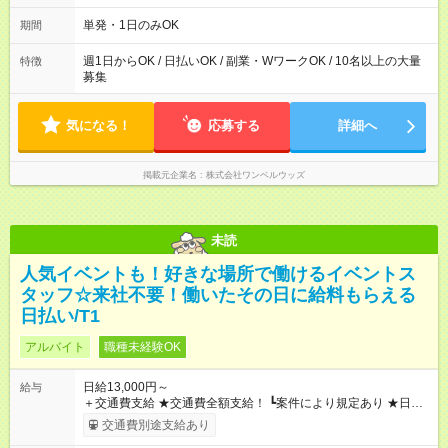
～21：00
単発・1日のみOK
期間
週1日からOK / 日払いOK / 副業・WワークOK / 10名以上の大量
特徴
募集
気になる！
応募する
詳細へ
掲載元企業名
株式会社ワンベルウッズ
未読
人気イベントも！好きな場所で働けるイベントス
タッフ☆来社不要！働いたその日に給料もらえる
日払い/T1
アルバイト
職種未経験OK
日給13,000円～
給与
＋交通費支給 ★交通費全額支給！ ┗案件により規定あり ★日払
いOK！（規定あり） ┗働いたその日に現金GET♪ お仕事後はコ
交通費別途支給あり
ンビニATMから 日払い分を引き落とせます！ 【試用期間】試