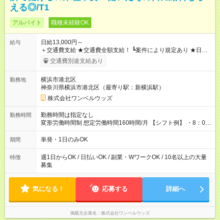
える◎/T1
アルバイト
職種未経験OK
日給13,000円～
給与
＋交通費支給 ★交通費全額支給！ ┗案件により規定あり ★日払
いOK！（規定あり） ┗働いたその日に現金GET♪ お仕事後はコ
交通費別途支給あり
ンビニATMから 日払い分を引き落とせます！ 【試用期間】試
用期間なし
横浜市港北区
勤務地
神奈川県横浜市港北区（最寄り駅：新横浜駅）
株式会社ワンベルウッズ
勤務時間は指定なし
勤務時間
変形労働時間制 想定労働時間160時間/月 【シフト例】 ・8：00
～21：00
単発・1日のみOK
期間
週1日からOK / 日払いOK / 副業・WワークOK / 10名以上の大量
特徴
募集
気になる！
応募する
詳細へ
掲載元企業名
株式会社ワンベルウッズ