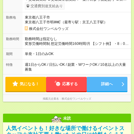
いOK！（規定あり） ┗働いたその日に現金GET♪ お仕事後はコ
交通費別途支給あり
ンビニATMから 日払い分を引き落とせます！ 【試用期間】試
用期間なし
東京都八王子市
勤務地
東京都八王子市明神町（最寄り駅：京王八王子駅）
株式会社ワンベルウッズ
勤務時間は指定なし
勤務時間
変形労働時間制 想定労働時間160時間/月 【シフト例】 ・8：00
～21：00
単発・1日のみOK
期間
週1日からOK / 日払いOK / 副業・WワークOK / 10名以上の大量
特徴
募集
気になる！
応募する
詳細へ
掲載元企業名
株式会社ワンベルウッズ
未読
人気イベントも！好きな場所で働けるイベントス