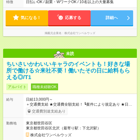
日払いOK / 副業・WワークOK / 10名以上の大量募集
特徴
気になる！
応募する
詳細へ
掲載元企業名
株式会社ワンベルウッズ
未読
ちいさいかわいいキャラのイベントも！好きな場
所で働ける☆来社不要！働いたその日に給料もら
える◎/T1
アルバイト
職種未経験OK
日給13,000円～
給与
＋交通費支給 ★交通費全額支給！ ┗案件により規定あり ★日払
いOK！（規定あり） ┗働いたその日に現金GET♪ お仕事後はコ
交通費別途支給あり
ンビニATMから 日払い分を引き落とせます！ 【試用期間】試
用期間なし
東京都世田谷区
勤務地
東京都世田谷区北沢（最寄り駅：下北沢駅）
株式会社ワンベルウッズ