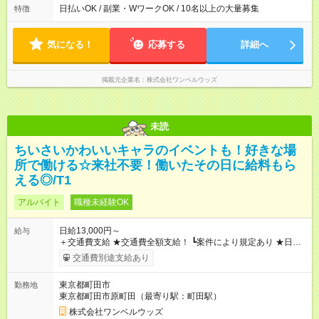
日払いOK / 副業・WワークOK / 10名以上の大量募集
特徴
気になる！
応募する
詳細へ
掲載元企業名
株式会社ワンベルウッズ
未読
ちいさいかわいいキャラのイベントも！好きな場
所で働ける☆来社不要！働いたその日に給料もら
える◎/T1
アルバイト
職種未経験OK
日給13,000円～
給与
＋交通費支給 ★交通費全額支給！ ┗案件により規定あり ★日払
いOK！（規定あり） ┗働いたその日に現金GET♪ お仕事後はコ
交通費別途支給あり
ンビニATMから 日払い分を引き落とせます！ 【試用期間】試
用期間なし
東京都町田市
勤務地
東京都町田市原町田（最寄り駅：町田駅）
株式会社ワンベルウッズ