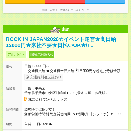
掲載元企業名
株式会社ワンベルウッズ
未読
ROCK IN JAPAN2026☆イベント運営★高日給
12000円★来社不要★日払いOK★/T1
アルバイト
職種未経験OK
日給12,000円～
給与
＋交通費支給 ★交通費一部支給 ┗1日500円を超えた分は全額支
給！ ※往復500円以内の方は自己負担となります ★日払いOK！
交通費別途支給あり
（規定あり） ┗働いたその日に現金GET♪ お仕事後はコンビニ
ATMから 日払い分を引き落とせます！ 【試用期間】試用期間
千葉市中央区
勤務地
なし
千葉県千葉市中央区川崎町1-20（最寄り駅：蘇我駅）
株式会社ワンベルウッズ
勤務時間は指定なし
勤務時間
変形労働時間制 想定労働時間160時間/月 【シフト例】 8：00～
17：00 9：00～19：00 10：00～20：00 10：30～19：30
単発・1日のみOK
期間