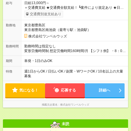
日給13,000円～
給与
＋交通費支給 ★交通費全額支給！ ┗案件により規定あり ★日払
いOK！（規定あり） ┗働いたその日に現金GET♪ お仕事後はコ
交通費別途支給あり
ンビニATMから 日払い分を引き落とせます！ 【試用期間】試
用期間なし
東京都豊島区
勤務地
東京都豊島区南池袋（最寄り駅：池袋駅）
株式会社ワンベルウッズ
勤務時間は指定なし
勤務時間
変形労働時間制 想定労働時間160時間/月 【シフト例】 ・8：00
～21：00
単発・1日のみOK
期間
週1日からOK / 日払いOK / 副業・WワークOK / 10名以上の大量
特徴
募集
気になる！
応募する
詳細へ
掲載元企業名
株式会社ワンベルウッズ
未読