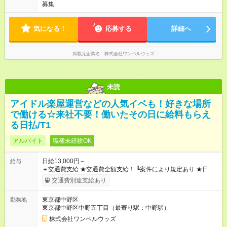
募集
気になる！
応募する
詳細へ
掲載元企業名
株式会社ワンベルウッズ
未読
アイドル楽屋運営などの人気イベも！好きな場所
で働ける☆来社不要！働いたその日に給料もらえ
る日払/T1
アルバイト
職種未経験OK
日給13,000円～
給与
＋交通費支給 ★交通費全額支給！ ┗案件により規定あり ★日払
いOK！（規定あり） ┗働いたその日に現金GET♪ お仕事後はコ
交通費別途支給あり
ンビニATMから 日払い分を引き落とせます！ 【試用期間】試
用期間なし
東京都中野区
勤務地
東京都中野区中野五丁目（最寄り駅：中野駅）
株式会社ワンベルウッズ