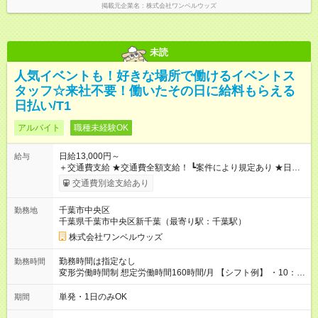
掲載元企業名
株式会社ワンベルウッズ
未読
人気イベントも！好きな場所で働けるイベントス
タッフ☆来社不要！働いたその日に給料もらえる
日払い/T1
アルバイト
職種未経験OK
日給13,000円～
給与
＋交通費支給 ★交通費全額支給！ ┗案件により規定あり ★日払
いOK！（規定あり） ┗働いたその日に現金GET♪ お仕事後はコ
交通費別途支給あり
ンビニATMから 日払い分を引き落とせます！ 【試用期間】試
用期間なし
千葉市中央区
勤務地
千葉県千葉市中央区新千葉（最寄り駅：千葉駅）
株式会社ワンベルウッズ
勤務時間は指定なし
勤務時間
変形労働時間制 想定労働時間160時間/月 【シフト例】 ・10：
00～20：00
単発・1日のみOK
期間