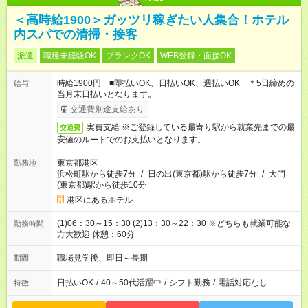
＜高時給1900＞ガッツリ稼ぎたい人集合！ホテル
内スパでの清掃・接客
派遣
職種未経験OK
ブランクOK
WEB登録・面接OK
時給1900円 ■即払いOK、日払いOK、週払いOK ＊5日締めの
給与
当月末日払いとなります。
交通費別途支給あり
実費支給 ※ご登録している最寄り駅から就業先までの最
交通費
安値のルートでのお支払いとなります。
東京都港区
勤務地
浜松町駅から徒歩7分
/
日の出(東京都)駅から徒歩7分
/
大門
(東京都)駅から徒歩10分
港区にあるホテル
(1)06：30～15：30 (2)13：30～22：30 ※どちらも就業可能な
勤務時間
方大歓迎 休憩：60分
職場見学後、即日～長期
期間
日払いOK
/
40～50代活躍中
/
シフト勤務
/
電話対応なし
特徴