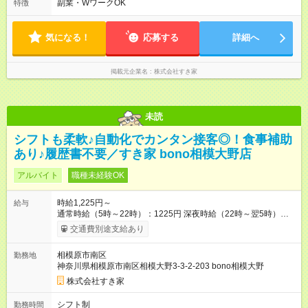
副業・WワークOK
特徴
す。
気になる！
応募する
詳細へ
掲載元企業名
株式会社すき家
未読
シフトも柔軟♪自動化でカンタン接客◎！食事補助
あり♪履歴書不要／すき家 bono相模大野店
アルバイト
職種未経験OK
時給1,225円～
給与
通常時給（5時～22時）：1225円 深夜時給（22時～翌5時）：
1532円 高校生時給：1225円 【特別手当】早朝手当（5：00-9：
交通費別途支給あり
00）時給+150円 【試用期間】試用期間あり 試用期間の長さ：1
ヶ月 雇用形態、給与は本採用時と同じです。 試用期間の実態は
相模原市南区
勤務地
30日（※条件変更なし）ですが、切り上げで一ヶ月とさせてい
神奈川県相模原市南区相模大野3-3-2-203 bono相模大野
ただきます。 研修制度あり：15時間(研修中も同時給）
株式会社すき家
シフト制
勤務時間