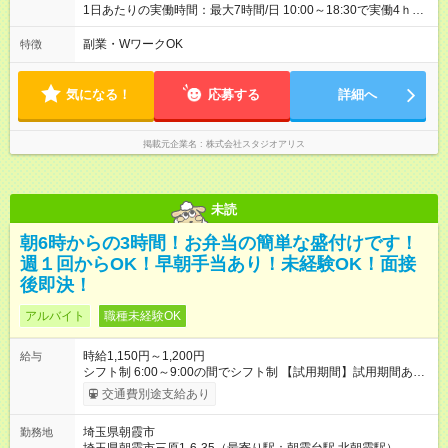
しい制度です。 【試用期間】試用期間あり 試用期間の長さ：3
1日あたりの実働時間：最大7時間/日 10:00～18:30で実働4ｈ～
ヶ月 雇用形態、給与は本採用時と同じです。
◆週2日～・1日4ｈ～OK ◆土日祝勤務できる方歓迎
副業・WワークOK
特徴
気になる！
応募する
詳細へ
掲載元企業名
株式会社スタジオアリス
未読
朝6時からの3時間！お弁当の簡単な盛付けです！
週１回からOK！早朝手当あり！未経験OK！面接
後即決！
アルバイト
職種未経験OK
時給1,150円～1,200円
給与
シフト制 6:00～9:00の間でシフト制 【試用期間】試用期間あり
試用期間の長さ：1ヶ月 雇用形態、給与は本採用時と同じです。
交通費別途支給あり
埼玉県朝霞市
勤務地