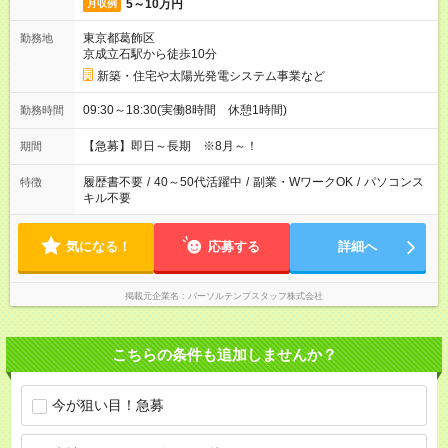
5～10万円
月収例
東京都葛飾区
勤務地
京成立石駅から徒歩10分
新築・住宅や太陽光発電システム事業など
09:30～18:30(実働8時間 休憩1時間)
勤務時間
【急募】即日～長期 ※8月～！
期間
履歴書不要
/
40～50代活躍中
/
副業・WワークOK
/
パソコンス
特徴
キル不要
気になる！
応募する
詳細へ
掲載元企業名
パーソルテンプスタッフ株式会社
こちらの条件も追加しませんか？
今が狙い目！急募