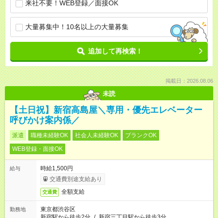
来社不要！WEB登録／面接OK
大量募集中！10名以上の大量募集
追加して再検索！
掲載日：2026.08.06
未読
【土日祝】新宿高島屋＼専用・優先エレベーター
呼びかけ案内係／
派遣
職種未経験OK
社会人未経験OK
ブランクOK
WEB登録・面接OK
時給1,500円
給与
交通費別途支給あり
全額支給
交通費
東京都渋谷区
勤務地
新宿駅から徒歩2分
/
新宿三丁目駅から徒歩3分