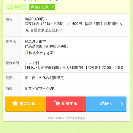
アルバイト
職種未経験OK
時給1,400円～
給与
深夜時給（22時～翌5時）：1400円 【試用期間】試用期間あり
試用期間の長さ：1ヶ月 雇用形態、給与は本採用時と同じです。
交通費別途支給あり
試用期間の実態は30日（※条件変更なし）ですが、切り上げで
一ヶ月とさせていただきます。 研修制度あり：15時間(研修中も
群馬県太田市
勤務地
同時給）
群馬県太田市新井町549番3
株式会社すき家
シフト制
勤務時間
1日あたりの実働時間：最大7時間/日 【深夜帯】22:00～翌5:00
週2日～・1日2h～OK◎ ※22:00から翌5:00までは18歳以上の方
のみ勤務可能です（18歳未満の深夜業務禁止のため） ★深夜で
春・夏・冬休み期間限定
期間
も安心して働けます★ すき家では、ワンオペを禁止していま
す。 必ず、2名以上での勤務を行いますので、安心して働けま
副業・WワークOK
特徴
す。
気になる！
応募する
詳細へ
掲載元企業名
株式会社すき家