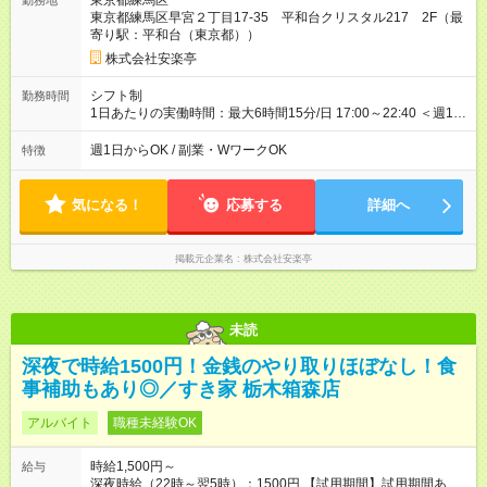
東京都練馬区
勤務地
東京都練馬区早宮２丁目17-35 平和台クリスタル217 2F（最
寄り駅：平和台（東京都））
株式会社安楽亭
シフト制
勤務時間
1日あたりの実働時間：最大6時間15分/日 17:00～22:40 ＜週1日
～/短時間OK！＞ ※18歳未満・高校生は21:30までの勤務 ・シフ
トは自己申告制だから私生活優先でOK◎ ・週1日もあれば週5日
週1日からOK / 副業・WワークOK
特徴
でがっつり勤務もOK！ 「Ｗワークで収入増やしたい」 「副業と
して短時間」など希望に合わせて働けます！
気になる！
応募する
詳細へ
掲載元企業名
株式会社安楽亭
未読
深夜で時給1500円！金銭のやり取りほぼなし！食
事補助もあり◎／すき家 栃木箱森店
アルバイト
職種未経験OK
時給1,500円～
給与
深夜時給（22時～翌5時）：1500円 【試用期間】試用期間あり