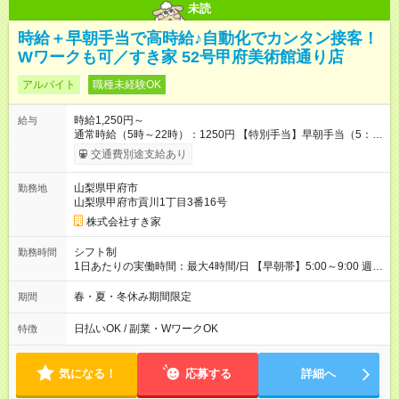
未読
時給＋早朝手当で高時給♪自動化でカンタン接客！
Wワークも可／すき家 52号甲府美術館通り店
アルバイト
職種未経験OK
時給1,250円～
給与
通常時給（5時～22時）：1250円 【特別手当】早朝手当（5：
00-9：00）時給+150円 【試用期間】試用期間あり 試用期間の
交通費別途支給あり
長さ：1ヶ月 雇用形態、給与は本採用時と同じです。 試用期間
の実態は30日（※条件変更なし）ですが、切り上げで一ヶ月と
山梨県甲府市
勤務地
させていただきます。 研修制度あり：15時間(研修中も同時給）
山梨県甲府市貢川1丁目3番16号
株式会社すき家
シフト制
勤務時間
1日あたりの実働時間：最大4時間/日 【早朝帯】5:00～9:00 週2
日～・1日2h～OK◎ 勤務時間や曜日はご相談ください。
春・夏・冬休み期間限定
期間
日払いOK / 副業・WワークOK
特徴
気になる！
応募する
詳細へ