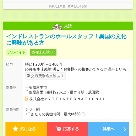
掲載元企業名
株式会社すき家
未読
インドレストランのホールスタッフ！異国の文化
に興味がある方
アルバイト
職種未経験OK
時給1,200円～1,400円
給与
応募条件 未経験 明るくお客様への接客ができる方 美味しいもの
が大好き インド料理に詳しくなりたい 日常会話レベルの日本語
交通費別途支給あり
を話せる 英語・ヒンディー語に興味がある 金曜日、土日祝日の
シフトに入れる ランチタイムに入れる どれか１つでも当てはま
千葉県富里市
勤務地
ればOK！ 18店舗ある系列店では、20代・30代・40代の未経験
千葉県富里市御料923-12（最寄り駅：成田駅）
者/フリーター/既婚者/主婦/主夫/大学生/外国人が活躍していま
す！ ※* *丁寧な研修なので、アルバイトデビューにピッタリ！
株式会社ＭＶＴＴＩＮＴＥＲＮＡＴＩＯＮＡＬ
【試用期間】試用期間あり 試用期間の長さ：1ヶ月 雇用形態、
給与は本採用時と同じです。
シフト制
勤務時間
1日あたりの実働時間：最大6時間/日
気になる！
応募する
詳細へ