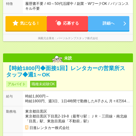
履歴書不要
/
40～50代活躍中
/
副業・WワークOK
/
パソコンス
特徴
キル不要
気になる！
応募する
詳細へ
掲載元企業名
パーソルテンプスタッフ株式会社
未読
【時給1800円◆面接1回】レンタカーの営業所ス
タッフ◆週1～OK
アルバイト
職種未経験OK
時給1,800円～
給与
時給1800円、週3日、1日4時間で勤務したA子さん 月々8万6400
円収入（月4週換算で計算した目安金額です） 【試用期間】試用
期間なし
東京都目黒区
勤務地
東京都目黒区下目黒2-19-8（最寄り駅：ＪＲ・三田線・南北線
「目黒」駅、東急目黒線「不動前」駅）
日進レンタカー株式会社