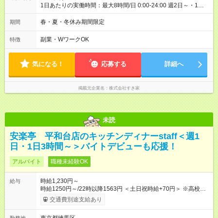
1日あたりの実働時間：最大8時間/日 0:00-24:00 週2日～・1日
2h～OK ＜シフト例＞ 〇朝帯 5:00-9:00 〇昼帯 9:00-14:00 〇午
後帯 14:00-18:00 〇夜帯 18:00-22:00 〇深夜帯 22:00-翌5:00 基
春・夏・冬休み期間限定
期間
本は固定シフトですが家庭の都合などイレギュラーには対応し
ます♪
副業・WワークOK
特徴
気になる！
応募する
詳細へ
掲載元企業名
株式会社すき家
未読
安楽亭 平和台店のキッチンディナーstaff＜週1
日・1日3時間～＞バイトデビューも応援！
アルバイト
職種未経験OK
時給1,230円～
給与
時給1250円～/22時以降1563円 ＜土日祝時給+70円＞ ※高校生
時給1230円 【試用期間】試用期間あり 試用期間の長さ：12ヶ
交通費別途支給あり
月 雇用形態、給与は本採用時と同じです。 ※最大12ヶ月の間
で、合計30時間の試用期間（研修期間）があります。