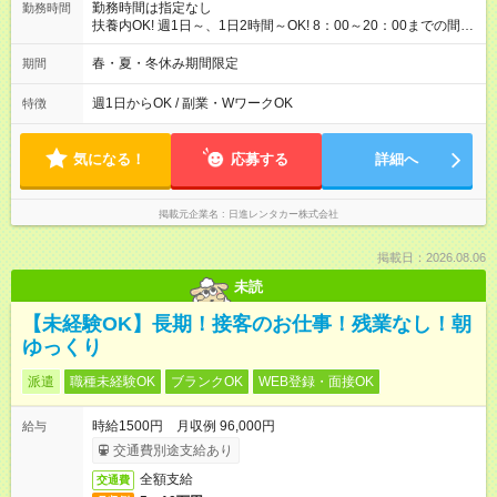
勤務時間は指定なし
勤務時間
扶養内OK! 週1日～、1日2時間～OK! 8：00～20：00までの間
で、1～8時間 2か月限定、 1ヶ月、100時間まで
春・夏・冬休み期間限定
期間
週1日からOK / 副業・WワークOK
特徴
気になる！
応募する
詳細へ
掲載元企業名
日進レンタカー株式会社
掲載日：2026.08.06
未読
【未経験OK】長期！接客のお仕事！残業なし！朝
ゆっくり
派遣
職種未経験OK
ブランクOK
WEB登録・面接OK
時給1500円 月収例 96,000円
給与
交通費別途支給あり
全額支給
交通費