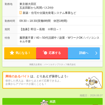
東京都大田区
勤務地
五反田駅から民間バス24分
新築・住宅や太陽光発電システム事業など
09:30～18:30(実働8時間 休憩1時間)
勤務時間
【急募】即日～長期 ※即日～！
期間
履歴書不要
/
40～50代活躍中
/
副業・WワークOK
/
パソコンス
特徴
キル不要
気になる！
応募する
詳細へ
掲載元企業名
パーソルテンプスタッフ株式会社
興味のあるバイト
は、とりあえず保存しよう♪
保存した求人は、後からまとめて応募できるよ。
企業からアプローチが届くことも！
掲載日：2026.08.07
未読