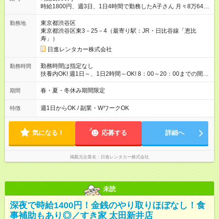
時給1800円、週3日、1日4時間で勤務したA子さん 月々8万6400
円収入（月4週換算で計算した目安金額です） 【試用期間】試用
期間なし
東京都渋谷区
勤務地
東京都渋谷区東3－25－4（最寄り駅：JR・日比谷線「恵比
寿」）
日進レンタカー株式会社
勤務時間は指定なし
勤務時間
扶養内OK! 週1日～、1日2時間～OK! 8：00～20：00までの間
で、1～8時間 2か月限定、 1ヶ月、100時間まで
春・夏・冬休み期間限定
期間
週1日からOK / 副業・WワークOK
特徴
気になる！
応募する
詳細へ
掲載元企業名
日進レンタカー株式会社
未読
深夜で時給1400円！金銭のやり取りほぼなし！食
事補助もあり◎／すき家 太田新井店