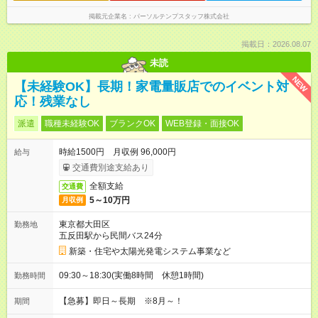
掲載元企業名
パーソルテンプスタッフ株式会社
掲載日：2026.08.07
未読
NEW
【未経験OK】長期！家電量販店でのイベント対
応！残業なし
派遣
職種未経験OK
ブランクOK
WEB登録・面接OK
時給1500円 月収例 96,000円
給与
交通費別途支給あり
全額支給
交通費
5～10万円
月収例
東京都大田区
勤務地
五反田駅から民間バス24分
新築・住宅や太陽光発電システム事業など
09:30～18:30(実働8時間 休憩1時間)
勤務時間
【急募】即日～長期 ※8月～！
期間