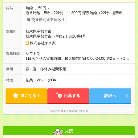
時給1,150円～
給与
通常時給（5時～22時）：1200円 深夜時給（22時～翌5時）：
1500円 高校生時給：1150円 【特別手当】早朝手当（5：00-9：
交通費別途支給あり
00）時給+150円 【試用期間】試用期間あり 試用期間の長さ：1
ヶ月 雇用形態、給与は本採用時と同じです。 試用期間の実態は
栃木県宇都宮市
勤務地
30日（※条件変更なし）ですが、切り上げで一ヶ月とさせてい
栃木県宇都宮市下戸祭2丁目20番4号
ただきます。 研修制度あり：15時間(研修中も同時給）
株式会社すき家
シフト制
勤務時間
1日あたりの実働時間：最大8時間/日 0:00-24:00 週2日～・1日
2h～OK ＜シフト例＞ 〇朝帯 5:00-9:00 〇昼帯 9:00-14:00 〇午
後帯 14:00-18:00 〇夜帯 18:00-22:00 〇深夜帯 22:00-翌5:00 基
春・夏・冬休み期間限定
期間
本は固定シフトですが家庭の都合などイレギュラーには対応し
ます♪
副業・WワークOK
特徴
気になる！
応募する
詳細へ
掲載元企業名
株式会社すき家
未読