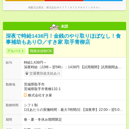
掲載元企業名
株式会社ＭＶＴＴＩＮＴＥＲＮＡＴＩＯＮＡＬ
未読
深夜で時給1438円！金銭のやり取りほぼなし！食
事補助もあり◎／すき家 取手青柳店
アルバイト
職種未経験OK
時給1,438円～
給与
深夜時給（22時～翌5時）：1438円 【試用期間】試用期間あり
試用期間の長さ：1ヶ月 雇用形態、給与は本採用時と同じです。
交通費別途支給あり
試用期間の実態は30日（※条件変更なし）ですが、切り上げで
一ヶ月とさせていただきます。 研修制度あり：15時間(研修中も
茨城県取手市
勤務地
同時給）
茨城県取手市青柳132-1
株式会社すき家
シフト制
勤務時間
1日あたりの実働時間：最大7時間/日 【深夜帯】22:00～翌5:00
週2日～・1日2h～OK◎ ※22:00から翌5:00までは18歳以上の方
のみ勤務可能です（18歳未満の深夜業務禁止のため） ★深夜で
春・夏・冬休み期間限定
期間
も安心して働けます★ すき家では、ワンオペを禁止していま
す。 必ず、2名以上での勤務を行いますので、安心して働けま