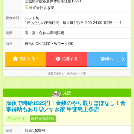
茨城県常総市新井木町字江畑102-3
ただきます。 研修制度あり：15時間(研修中も同時給）
株式会社すき家
シフト制
勤務時間
1日あたりの実働時間：最大8時間/日 0:00-24:00 週2日～・1日
2h～OK ＜シフト例＞ 〇朝帯 5:00-9:00 〇昼帯 9:00-14:00 〇午
後帯 14:00-18:00 〇夜帯 18:00-22:00 〇深夜帯 22:00-翌5:00 基
春・夏・冬休み期間限定
期間
本は固定シフトですが家庭の都合などイレギュラーには対応し
ます♪
日払いOK / 副業・WワークOK
特徴
気になる！
応募する
詳細へ
掲載元企業名
株式会社すき家
未読
深夜で時給1525円！金銭のやり取りほぼなし！食
事補助もあり◎／すき家 甲斐島上条店
アルバイト
職種未経験OK
時給1,525円～
給与