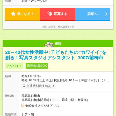
副業・WワークOK
特徴
す。
気になる！
応募する
詳細へ
掲載元企業名
株式会社すき家
未読
20～40代女性活躍中♪子どもたちの”カワイイ”を
創る！写真スタジオアシスタント_3007/前橋市
アルバイト
職種未経験OK
時給1,070円～
給与
時給 1070円以上 ※土日祝は時給UP！⇒【時給1120円】に♪ ※交
通費もしっかり支給（月30，000円まで） 【時給UPのチャンス
交通費別途支給あり
もたくさん！やりがいも◎】 頑張りはちゃ～んと時給に反映し
ます！ 《チャンス１》準社員になると… 週24ｈ以上（土日祝含
群馬県前橋市
勤務地
む）のシフトインで 「準社員」に！⇒ 時給30円UP！ 《チャン
群馬県前橋市問屋町1-11-1（最寄り駅：新前橋）
ス２》社内資格をGETすると… 年2回の昇格審査クリアで、 専
門スキルをGET！⇒ 時給100円以上UPも夢じゃない！ 【急な出
株式会社スタジオアリス
費も怖くない♪前給制度あり】 「今月ピンチかも…」そんな時も
大丈夫！ 働いた分のお給料の一部を、 給料日前に受け取れる嬉
シフト制
勤務時間