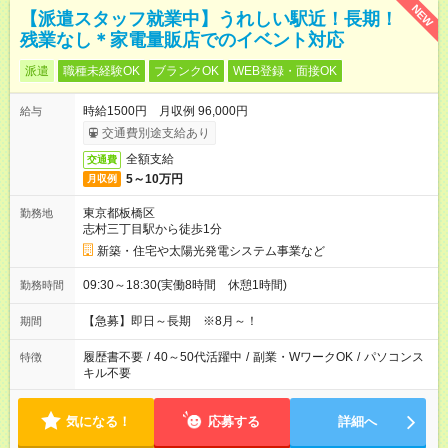
NEW
【派遣スタッフ就業中】うれしい駅近！長期！
残業なし＊家電量販店でのイベント対応
派遣
職種未経験OK
ブランクOK
WEB登録・面接OK
時給1500円 月収例 96,000円
給与
交通費別途支給あり
全額支給
交通費
5～10万円
月収例
東京都板橋区
勤務地
志村三丁目駅から徒歩1分
新築・住宅や太陽光発電システム事業など
09:30～18:30(実働8時間 休憩1時間)
勤務時間
【急募】即日～長期 ※8月～！
期間
履歴書不要
/
40～50代活躍中
/
副業・WワークOK
/
パソコンス
特徴
キル不要
気になる！
応募する
詳細へ