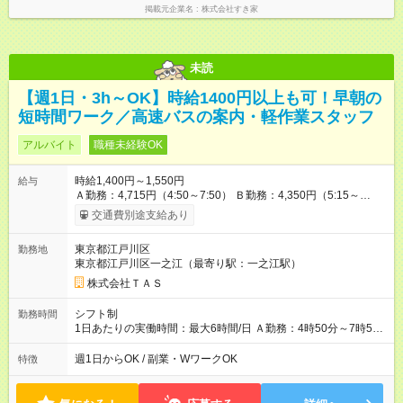
掲載元企業名
株式会社すき家
未読
【週1日・3h～OK】時給1400円以上も可！早朝の
短時間ワーク／高速バスの案内・軽作業スタッフ
アルバイト
職種未経験OK
時給1,400円～1,550円
給与
Ａ勤務：4,715円（4:50～7:50） Ｂ勤務：4,350円（5:15～
8:15） Ｃ勤務：4,200円（7:50～10:50） ◆交通費規定内支給 Ａ
交通費別途支給あり
勤務：1,000円 Ｂ、Ｃ勤務：800円 自転車（原付）通勤ＯＫ ○研
修期間あり （研修中は時給1,226円、交通費支給なし／研修期間
東京都江戸川区
勤務地
は最長で5日間です） 【試用期間】試用期間あり 試用期間の長
東京都江戸川区一之江（最寄り駅：一之江駅）
さ：1ヶ月 ※ 雇用形態と給与に、本採用時と異なる部分がありま
す。 雇用形態：本採用時と同じです。 給与：時給 1,226
株式会社ＴＡＳ
円 ～ 1,533円 ※研修中は時給1,226円～ ※研修期間は最長で5日
間です
シフト制
勤務時間
1日あたりの実働時間：最大6時間/日 Ａ勤務：4時50分～7時50
分 Ｂ勤務：5時15分～8時15分 Ｃ勤務：7時50分～10時50分
週1日からOK / 副業・WワークOK
特徴