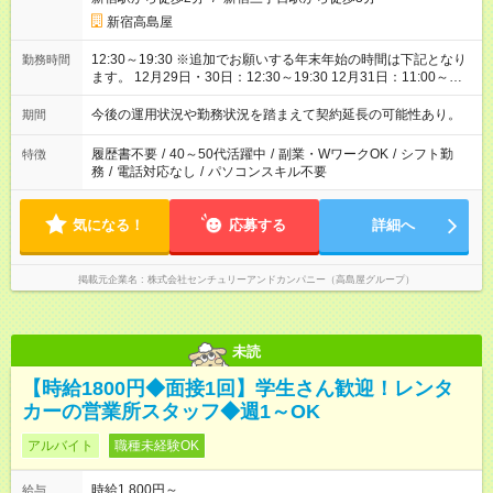
新宿高島屋
12:30～19:30 ※追加でお願いする年末年始の時間は下記となり
勤務時間
ます。 12月29日・30日：12:30～19:30 12月31日：11:00～
18:00 1月3日：11:30～18:30 休憩：60分 / 実働：6時間
今後の運用状況や勤務状況を踏まえて契約延長の可能性あり。
期間
履歴書不要
/
40～50代活躍中
/
副業・WワークOK
/
シフト勤
特徴
務
/
電話対応なし
/
パソコンスキル不要
気になる！
応募する
詳細へ
掲載元企業名
株式会社センチュリーアンドカンパニー（高島屋グループ）
未読
【時給1800円◆面接1回】学生さん歓迎！レンタ
カーの営業所スタッフ◆週1～OK
アルバイト
職種未経験OK
時給1,800円～
給与