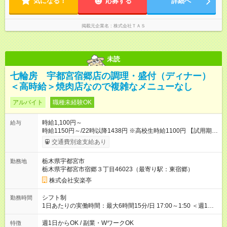
気になる！
応募する
詳細へ
掲載元企業名
株式会社ＴＡＳ
未読
七輪房 宇都宮宿郷店の調理・盛付（ディナー）
＜高時給＞焼肉店なので複雑なメニューなし
アルバイト
職種未経験OK
時給1,100円～
給与
時給1150円～/22時以降1438円 ※高校生時給1100円 【試用期
間】試用期間あり 試用期間の長さ：12ヶ月 雇用形態、給与は本
交通費別途支給あり
採用時と同じです。 ※最大12ヶ月の間で、合計30時間の試用期
間（研修期間）があります。
栃木県宇都宮市
勤務地
栃木県宇都宮市宿郷３丁目46023（最寄り駅：東宿郷）
株式会社安楽亭
シフト制
勤務時間
1日あたりの実働時間：最大6時間15分/日 17:00～1:50 ＜週1日
～/短時間OK！＞ ※18歳未満・高校生は21:30までの勤務 ・シフ
トは自己申告制だから私生活優先でOK◎ ・週1日もあれば週5日
週1日からOK / 副業・WワークOK
特徴