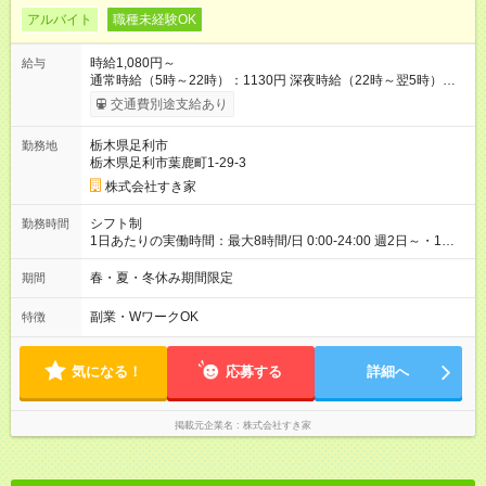
アルバイト
職種未経験OK
時給1,080円～
給与
通常時給（5時～22時）：1130円 深夜時給（22時～翌5時）：
1413円 高校生時給：1080円 【特別手当】早朝手当（5：00-9：
交通費別途支給あり
00）時給+150円 【試用期間】試用期間あり 試用期間の長さ：1
ヶ月 雇用形態、給与は本採用時と同じです。 試用期間の実態は
栃木県足利市
勤務地
30日（※条件変更なし）ですが、切り上げで一ヶ月とさせてい
栃木県足利市葉鹿町1-29-3
ただきます。 研修制度あり：15時間(研修中も同時給）
株式会社すき家
シフト制
勤務時間
1日あたりの実働時間：最大8時間/日 0:00-24:00 週2日～・1日
2h～OK ＜シフト例＞ 〇朝帯 5:00-9:00 〇昼帯 9:00-14:00 〇午
後帯 14:00-18:00 〇夜帯 18:00-22:00 〇深夜帯 22:00-翌5:00 基
春・夏・冬休み期間限定
期間
本は固定シフトですが家庭の都合などイレギュラーには対応し
ます♪
副業・WワークOK
特徴
気になる！
応募する
詳細へ
掲載元企業名
株式会社すき家