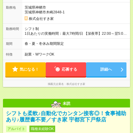
一ヶ月とさせていただきます。 研修制度あり：15時間(研修中も
茨城県神栖市
勤務地
同時給）
茨城県神栖市木崎2848-1
株式会社すき家
シフト制
勤務時間
1日あたりの実働時間：最大7時間/日 【深夜帯】22:00～翌5:00
週2日～・1日2h～OK◎ ※22:00から翌5:00までは18歳以上の方
のみ勤務可能です（18歳未満の深夜業務禁止のため） ★深夜で
春・夏・冬休み期間限定
期間
も安心して働けます★ すき家では、ワンオペを禁止していま
す。 必ず、2名以上での勤務を行いますので、安心して働けま
副業・WワークOK
特徴
す。
気になる！
応募する
詳細へ
掲載元企業名
株式会社すき家
未読
シフトも柔軟♪自動化でカンタン接客◎！食事補助
あり♪履歴書不要／すき家 宇都宮下戸祭店
アルバイト
職種未経験OK