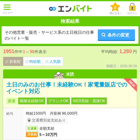
0
メニュー
気になる！
ログイン
検索結果
その他営業・販売・サービス系の土日祝日の仕事
条件の変更
のバイト一覧
1951
1,280
件中
1
～
50
件表示
平均時給:
円
新着順
時給順
人気順
掲載日：2026.08.09
未読
NEW
土日のみのお仕事！未経験OK！家電量販店での
イベント対応
派遣
職種未経験OK
ブランクOK
WEB登録・面接OK
時給1500円 月収例 96,000円
給与
交通費別途支給あり
全額支給
交通費
5～10万円
月収例