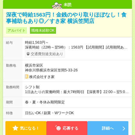
未読
深夜で時給1563円！金銭のやり取りほぼなし！食
事補助もあり◎／すき家 横浜笠間店
アルバイト
職種未経験OK
時給1,563円～
給与
深夜時給（22時～翌5時）：1563円 【試用期間】試用期間あり
試用期間の長さ：1ヶ月 雇用形態、給与は本採用時と同じです。
交通費別途支給あり
試用期間の実態は30日（※条件変更なし）ですが、切り上げで
一ヶ月とさせていただきます。 研修制度あり：15時間(研修中も
横浜市栄区
勤務地
同時給）
神奈川県横浜市栄区笠間5-33-26
株式会社すき家
シフト制
勤務時間
1日あたりの実働時間：最大7時間/日 【深夜帯】22:00～翌5:00
週2日～・1日2h～OK◎ ※22:00から翌5:00までは18歳以上の方
のみ勤務可能です（18歳未満の深夜業務禁止のため） ★深夜で
春・夏・冬休み期間限定
期間
も安心して働けます★ すき家では、ワンオペを禁止していま
す。 必ず、2名以上での勤務を行いますので、安心して働けま
日払いOK / 副業・WワークOK
特徴
す。
気になる！
応募する
詳細へ