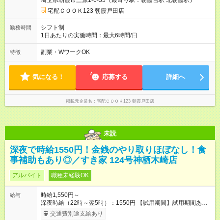
埼玉県朝霞市三原1-6-35（最寄り駅：朝霞台駅 北朝霞駅）
宅配ＣＯＯＫ123 朝霞戸田店
シフト制
勤務時間
1日あたりの実働時間：最大6時間/日
副業・WワークOK
特徴
気になる！
応募する
詳細へ
掲載元企業名
宅配ＣＯＯＫ123 朝霞戸田店
未読
深夜で時給1550円！金銭のやり取りほぼなし！食
事補助もあり◎／すき家 124号神栖木崎店
アルバイト
職種未経験OK
時給1,550円～
給与
深夜時給（22時～翌5時）：1550円 【試用期間】試用期間あり
試用期間の長さ：1ヶ月 雇用形態、給与は本採用時と同じです。
交通費別途支給あり
試用期間の実態は30日（※条件変更なし）ですが、切り上げで