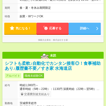
週2日～・1日2h～OK◎ ※22:00から翌5:00までは18歳以上の方
のみ勤務可能です（18歳未満の深夜業務禁止のため） ★深夜で
春・夏・冬休み期間限定
期間
も安心して働けます★ すき家では、ワンオペを禁止していま
す。 必ず、2名以上での勤務を行いますので、安心して働けま
副業・WワークOK
特徴
す。
気になる！
応募する
詳細へ
掲載元企業名
株式会社すき家
未読
シフトも柔軟♪自動化でカンタン接客◎！食事補助
あり♪履歴書不要／すき家 水海道店
アルバイト
職種未経験OK
時給1,080円～
給与
通常時給（5時～22時）：1130円 深夜時給（22時～翌5時）：
1413円 高校生時給：1080円 【特別手当】早朝手当（5：00-9：
交通費別途支給あり
00）時給+150円 【試用期間】試用期間あり 試用期間の長さ：1
ヶ月 雇用形態、給与は本採用時と同じです。 試用期間の実態は
茨城県常総市
勤務地
30日（※条件変更なし）ですが、切り上げで一ヶ月とさせてい