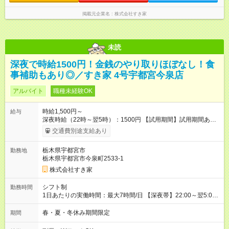
掲載元企業名
株式会社すき家
未読
深夜で時給1500円！金銭のやり取りほぼなし！食
事補助もあり◎／すき家 4号宇都宮今泉店
アルバイト
職種未経験OK
時給1,500円～
給与
深夜時給（22時～翌5時）：1500円 【試用期間】試用期間あり
試用期間の長さ：1ヶ月 雇用形態、給与は本採用時と同じです。
交通費別途支給あり
試用期間の実態は30日（※条件変更なし）ですが、切り上げで
一ヶ月とさせていただきます。 研修制度あり：15時間(研修中も
栃木県宇都宮市
勤務地
同時給）
栃木県宇都宮市今泉町2533-1
株式会社すき家
シフト制
勤務時間
1日あたりの実働時間：最大7時間/日 【深夜帯】22:00～翌5:00
週2日～・1日2h～OK◎ ※22:00から翌5:00までは18歳以上の方
のみ勤務可能です（18歳未満の深夜業務禁止のため） ★深夜で
春・夏・冬休み期間限定
期間
も安心して働けます★ すき家では、ワンオペを禁止していま
す。 必ず、2名以上での勤務を行いますので、安心して働けま