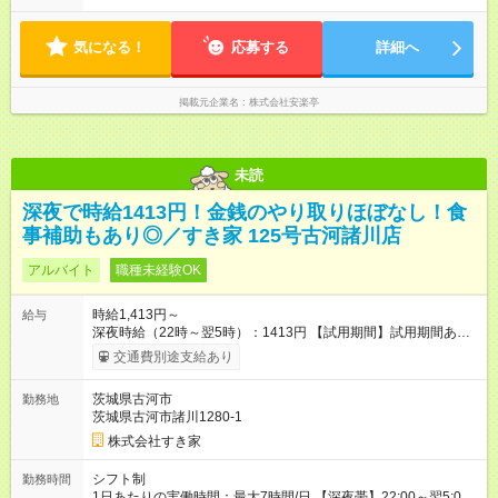
でがっつり勤務もOK！ 「Ｗワークで収入増やしたい」 「副業と
して短時間」など希望に合わせて働けます！
気になる！
応募する
詳細へ
掲載元企業名
株式会社安楽亭
未読
深夜で時給1413円！金銭のやり取りほぼなし！食
事補助もあり◎／すき家 125号古河諸川店
アルバイト
職種未経験OK
時給1,413円～
給与
深夜時給（22時～翌5時）：1413円 【試用期間】試用期間あり
試用期間の長さ：1ヶ月 雇用形態、給与は本採用時と同じです。
交通費別途支給あり
試用期間の実態は30日（※条件変更なし）ですが、切り上げで
一ヶ月とさせていただきます。 研修制度あり：15時間(研修中も
茨城県古河市
勤務地
同時給）
茨城県古河市諸川1280-1
株式会社すき家
シフト制
勤務時間
1日あたりの実働時間：最大7時間/日 【深夜帯】22:00～翌5:00