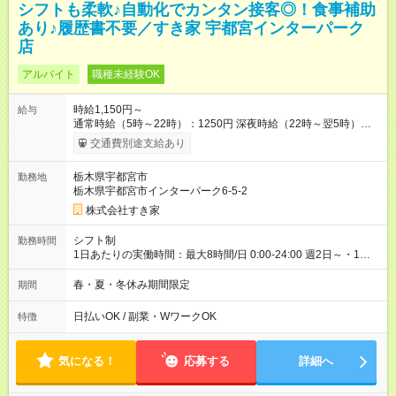
シフトも柔軟♪自動化でカンタン接客◎！食事補助
あり♪履歴書不要／すき家 宇都宮インターパーク
店
アルバイト
職種未経験OK
時給1,150円～
給与
通常時給（5時～22時）：1250円 深夜時給（22時～翌5時）：
1563円 高校生時給：1150円 【特別手当】早朝手当（5：00-9：
交通費別途支給あり
00）時給+150円 【休日手当】時給＋50円 【試用期間】試用期
間あり 試用期間の長さ：1ヶ月 雇用形態、給与は本採用時と同
栃木県宇都宮市
勤務地
じです。 試用期間の実態は30日（※条件変更なし）ですが、切
栃木県宇都宮市インターパーク6-5-2
り上げで一ヶ月とさせていただきます。 研修制度あり：15時間
(研修中も同時給）
株式会社すき家
シフト制
勤務時間
1日あたりの実働時間：最大8時間/日 0:00-24:00 週2日～・1日
2h～OK ＜シフト例＞ 〇朝帯 5:00-9:00 〇昼帯 9:00-14:00 〇午
後帯 14:00-18:00 〇夜帯 18:00-22:00 〇深夜帯 22:00-翌5:00 基
春・夏・冬休み期間限定
期間
本は固定シフトですが家庭の都合などイレギュラーには対応し
ます♪
日払いOK / 副業・WワークOK
特徴
気になる！
応募する
詳細へ