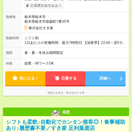
試用期間の長さ：1ヶ月 雇用形態、給与は本採用時と同じです。
交通費別途支給あり
試用期間の実態は30日（※条件変更なし）ですが、切り上げで
一ヶ月とさせていただきます。 研修制度あり：15時間(研修中も
栃木県栃木市
勤務地
同時給）
栃木県栃木市箱森町7番35号
株式会社すき家
シフト制
勤務時間
1日あたりの実働時間：最大7時間/日 【深夜帯】22:00～翌5:00
週2日～・1日2h～OK◎ ※22:00から翌5:00までは18歳以上の方
のみ勤務可能です（18歳未満の深夜業務禁止のため） ★深夜で
春・夏・冬休み期間限定
期間
も安心して働けます★ すき家では、ワンオペを禁止していま
す。 必ず、2名以上での勤務を行いますので、安心して働けま
副業・WワークOK
特徴
す。
気になる！
応募する
詳細へ
掲載元企業名
株式会社すき家
未読
シフトも柔軟♪自動化でカンタン接客◎！食事補助
あり♪履歴書不要／すき家 足利葉鹿店