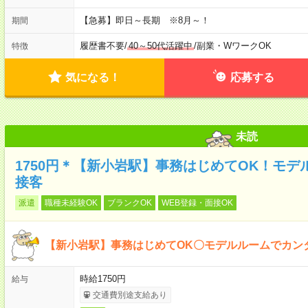
【急募】即日～長期 ※8月～！
期間
履歴書不要
/
40～50代活躍中
/
副業・WワークOK
特徴
気になる！
応募する
未読
1750円＊【新小岩駅】事務はじめてOK！モ
接客
派遣
職種未経験OK
ブランクOK
WEB登録・面接OK
【新小岩駅】事務はじめてOK〇モデルルームでカン
時給1750円
給与
交通費別途支給あり