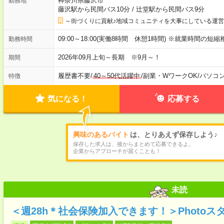
神奈川県藤沢市
勤務地
藤沢駅から民間バス10分
/
辻堂駅から民間バス9分
～街づくりに貢献♪地域コミュニティを大事にしている運
09:00～18:00(実働8時間 休憩1時間) ※就業時間の
勤務時間
2026年09月上旬～長期 ※9月～！
期間
履歴書不要
/
40～50代活躍中
/
副業・WワークOK
/
パソコ
特徴
気になる！
応募する
興味のあるバイト
は、とりあえず保存しよう♪
保存した求人は、後からまとめて応募できるよ。
企業からアプローチが届くことも！
未読
＜週28h＊社会保険加入できます！＞Photo