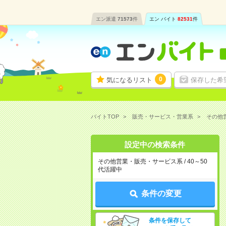
エン派遣
71573
件
エン バイト
82531
件
0
気になるリスト
保存した希
バイトTOP
販売・サービス・営業系
その他
設定中の検索条件
その他営業・販売・サービス系 / 40～50
代活躍中
条件の変更
条件を保存して