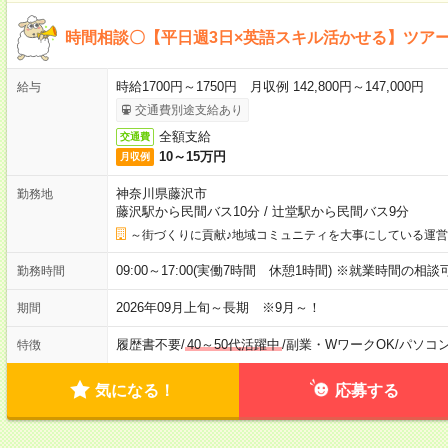
時間相談〇【平日週3日×英語スキル活かせる】ツア
時給1700円～1750円 月収例 142,800円～147,000円
給与
交通費別途支給あり
全額支給
交通費
10～15万円
月収例
神奈川県藤沢市
勤務地
藤沢駅から民間バス10分
/
辻堂駅から民間バス9分
～街づくりに貢献♪地域コミュニティを大事にしている運
09:00～17:00(実働7時間 休憩1時間) ※就業時間の相
勤務時間
2026年09月上旬～長期 ※9月～！
期間
履歴書不要
/
40～50代活躍中
/
副業・WワークOK
/
パソコ
特徴
気になる！
応募する