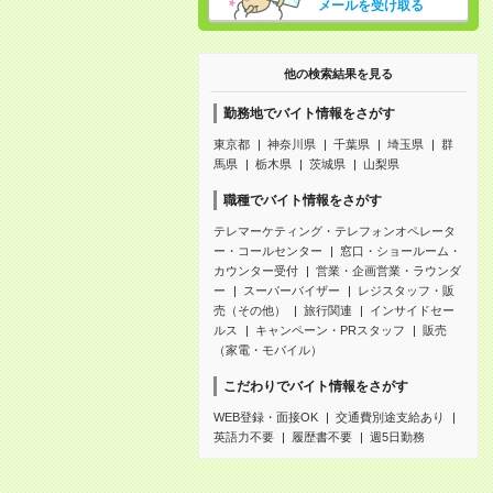
メールを受け取る
他の検索結果を見る
勤務地でバイト情報をさがす
東京都
神奈川県
千葉県
埼玉県
群
馬県
栃木県
茨城県
山梨県
職種でバイト情報をさがす
テレマーケティング・テレフォンオペレータ
ー・コールセンター
窓口・ショールーム・
カウンター受付
営業・企画営業・ラウンダ
ー
スーパーバイザー
レジスタッフ・販
売（その他）
旅行関連
インサイドセー
ルス
キャンペーン・PRスタッフ
販売
（家電・モバイル）
こだわりでバイト情報をさがす
WEB登録・面接OK
交通費別途支給あり
英語力不要
履歴書不要
週5日勤務