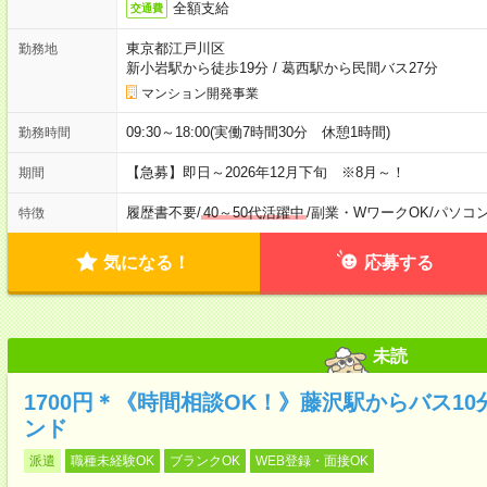
全額支給
交通費
東京都江戸川区
勤務地
新小岩駅から徒歩19分
/
葛西駅から民間バス27分
マンション開発事業
09:30～18:00(実働7時間30分 休憩1時間)
勤務時間
【急募】即日～2026年12月下旬 ※8月～！
期間
履歴書不要
/
40～50代活躍中
/
副業・WワークOK
/
パソコ
特徴
気になる！
応募する
未読
1700円＊《時間相談OK！》藤沢駅からバス1
ンド
派遣
職種未経験OK
ブランクOK
WEB登録・面接OK