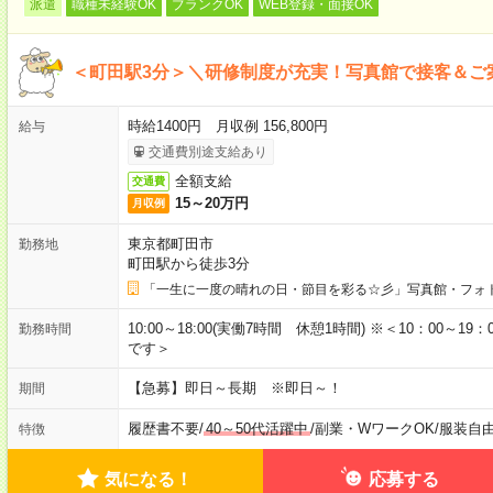
派遣
職種未経験OK
ブランクOK
WEB登録・面接OK
＜町田駅3分＞＼研修制度が充実！写真館で接客＆ご
時給1400円 月収例 156,800円
給与
交通費別途支給あり
全額支給
交通費
15～20万円
月収例
東京都町田市
勤務地
町田駅から徒歩3分
「一生に一度の晴れの日・節目を彩る☆彡」写真館・フォ
10:00～18:00(実働7時間 休憩1時間) ※＜10：00～19：0
勤務時間
です＞
【急募】即日～長期 ※即日～！
期間
履歴書不要
/
40～50代活躍中
/
副業・WワークOK
/
服装自
特徴
気になる！
応募する