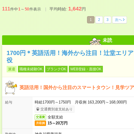
1,642
111
平均時給:
円
件中
1
～
50
件表示
1
2
3
次へ
未読
1700円＊英語活用！海外から注目！辻堂エリ
役
派遣
職種未経験OK
ブランクOK
WEB登録・面接OK
英語活用！国外から注目のスマートタウン！見学ツ
時給1700円～1750円 月収例 163,200円～168,000円
給与
交通費別途支給あり
全額支給
交通費
15～20万円
月収例