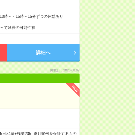
分、10時～・15時～15分ずつの休憩あり
って延長の可能性有
詳細へ
掲載日：2026.08.07
NEW
×週5日×4週+残業20h ※月収例を保証するもの