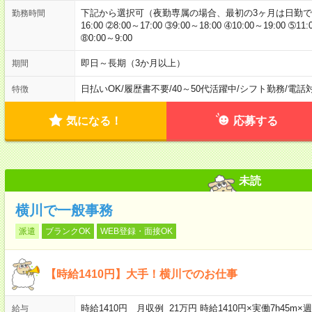
下記から選択可（夜勤専属の場合、最初の3ヶ月は日勤での研修あ
勤務時間
16:00 ➁8:00～17:00 ➂9:00～18:00 ➃10:00～19:00 ➄11
➇0:00～9:00
即日～長期（3か月以上）
期間
日払いOK
/
履歴書不要
/
40～50代活躍中
/
シフト勤務
/
電話
特徴
気になる！
応募する
未読
横川で一般事務
派遣
ブランクOK
WEB登録・面接OK
【時給1410円】大手！横川でのお仕事
時給1410円 月収例 21万円 時給1410円×実働7h45
給与