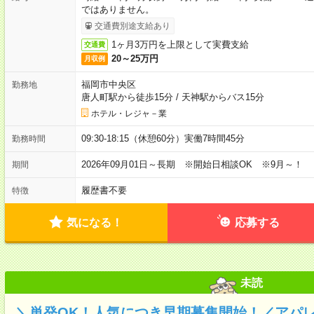
ではありません。
交通費別途支給あり
1ヶ月3万円を上限として実費支給
交通費
20～25万円
月収例
福岡市中央区
勤務地
唐人町駅から徒歩15分
/
天神駅からバス15分
ホテル・レジャ－業
09:30-18:15（休憩60分）実働7時間45分
勤務時間
2026年09月01日～長期 ※開始日相談OK ※9月～！
期間
履歴書不要
特徴
気になる！
応募する
未読
＼単発OK！人気につき早期募集開始！／アパ