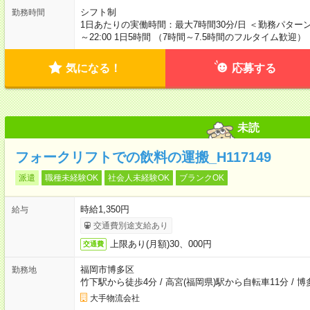
シフト制
勤務時間
1日あたりの実働時間：最大7時間30分/日 ＜勤務パターン＞ ・ 8:
～22:00 1日5時間 （7時間～7.5時間のフルタイム歓迎）
気になる！
応募する
未読
フォークリフトでの飲料の運搬_H117149
派遣
職種未経験OK
社会人未経験OK
ブランクOK
時給1,350円
給与
交通費別途支給あり
上限あり(月額)30、000円
交通費
福岡市博多区
勤務地
竹下駅から徒歩4分
/
高宮(福岡県)駅から自転車11分
/
博
大手物流会社