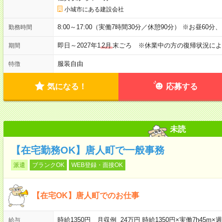
小城市にある建設会社
8:00～17:00（実働7時間30分／休憩90分） ※お昼60
勤務時間
即日～2027年1
2月
末ごろ ※休業中の方の復帰状況によ
期間
服装自由
特徴
気になる！
応募する
未読
【在宅勤務OK】唐人町で一般事務
派遣
ブランクOK
WEB登録・面接OK
【在宅OK】唐人町でのお仕事
時給1350円 月収例 24万円 時給1350円×実働7h45m
給与