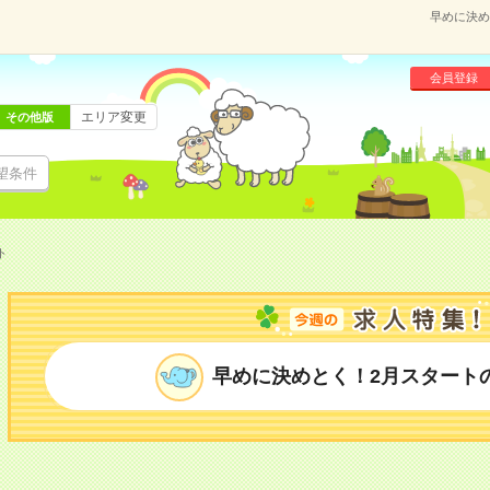
早めに決め
会員登録
エリア変更
その他版
望条件
ト
早めに決めとく！2月スタート