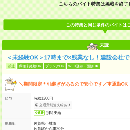
こちらのバイト特集は掲載を終了
この特集と同じ条件のバイトは
未読
＜未経験OK＞17時まで×残業なし！建設会社
派遣
職種未経験OK
ブランクOK
WEB登録・面接OK
＼期間限定＊引継ぎがあるので安心です／車通勤OK
時給1200円
給与
交通費別途支給あり
別途支給
交通費
佐賀県小城市
勤務地
佐賀駅から車20分