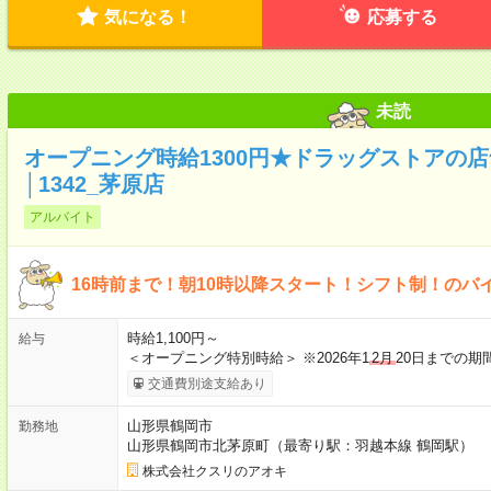
気になる！
応募する
未読
オープニング時給1300円★ドラッグストアの
│1342_茅原店
アルバイト
16時前まで！朝10時以降スタート！シフト制！のバ
時給1,100円～
給与
＜オープニング特別時給＞ ※2026年1
2月
20日までの期間
交通費別途支給あり
山形県鶴岡市
勤務地
山形県鶴岡市北茅原町（最寄り駅：羽越本線 鶴岡駅）
株式会社クスリのアオキ