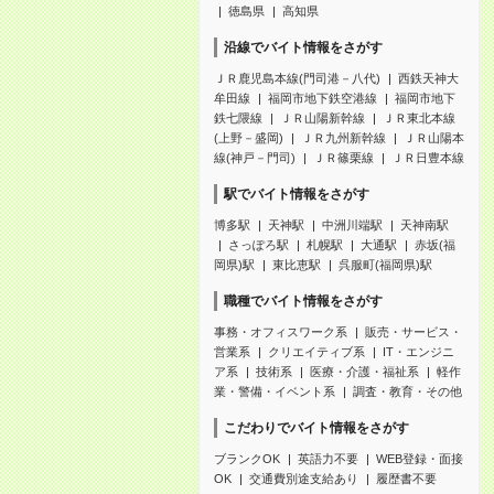
徳島県
高知県
沿線でバイト情報をさがす
ＪＲ鹿児島本線(門司港－八代)
西鉄天神大
牟田線
福岡市地下鉄空港線
福岡市地下
鉄七隈線
ＪＲ山陽新幹線
ＪＲ東北本線
(上野－盛岡)
ＪＲ九州新幹線
ＪＲ山陽本
線(神戸－門司)
ＪＲ篠栗線
ＪＲ日豊本線
駅でバイト情報をさがす
博多駅
天神駅
中洲川端駅
天神南駅
さっぽろ駅
札幌駅
大通駅
赤坂(福
岡県)駅
東比恵駅
呉服町(福岡県)駅
職種でバイト情報をさがす
事務・オフィスワーク系
販売・サービス・
営業系
クリエイティブ系
IT・エンジニ
ア系
技術系
医療・介護・福祉系
軽作
業・警備・イベント系
調査・教育・その他
こだわりでバイト情報をさがす
ブランクOK
英語力不要
WEB登録・面接
OK
交通費別途支給あり
履歴書不要