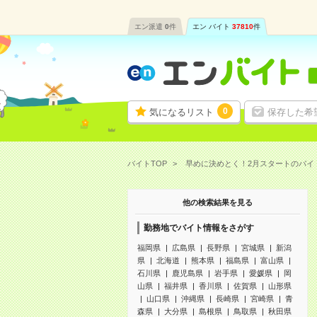
エン派遣
0
件
エン バイト
37810
件
0
気になるリスト
保存した希
バイトTOP
早めに決めとく！2月スタートのバイ
他の検索結果を見る
勤務地でバイト情報をさがす
福岡県
広島県
長野県
宮城県
新潟
県
北海道
熊本県
福島県
富山県
石川県
鹿児島県
岩手県
愛媛県
岡
山県
福井県
香川県
佐賀県
山形県
山口県
沖縄県
長崎県
宮崎県
青
森県
大分県
島根県
鳥取県
秋田県