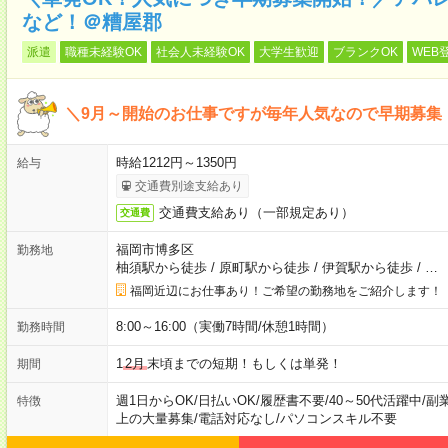
など！＠糟屋郡
派遣
職種未経験OK
社会人未経験OK
大学生歓迎
ブランクOK
WEB
＼9月～開始のお仕事ですが毎年人気なので早期募集
時給1212円～1350円
給与
交通費別途支給あり
交通費支給あり（一部規定あり）
交通費
福岡市博多区
勤務地
柚須駅から徒歩
/
原町駅から徒歩
/
伊賀駅から徒歩
/
…
福岡近辺にお仕事あり！ご希望の勤務地をご紹介します！
8:00～16:00（実働7時間/休憩1時間）
勤務時間
1
2月
末頃までの短期！もしくは単発！
期間
週1日からOK
/
日払いOK
/
履歴書不要
/
40～50代活躍中
/
副
特徴
上の大量募集
/
電話対応なし
/
パソコンスキル不要