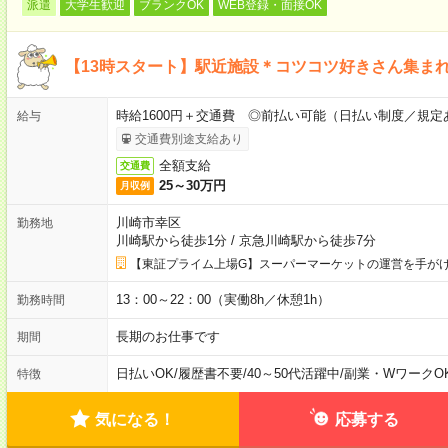
派遣
大学生歓迎
ブランクOK
WEB登録・面接OK
【13時スタート】駅近施設＊コツコツ好きさん集ま
時給1600円＋交通費 ◎前払い可能（日払い制度／規定
給与
交通費別途支給あり
全額支給
交通費
25～30万円
月収例
川崎市幸区
勤務地
川崎駅から徒歩1分
/
京急川崎駅から徒歩7分
【東証プライム上場G】スーパーマーケットの運営を手が
13：00～22：00（実働8h／休憩1h）
勤務時間
長期のお仕事です
期間
日払いOK
/
履歴書不要
/
40～50代活躍中
/
副業・WワークO
特徴
気になる！
応募する