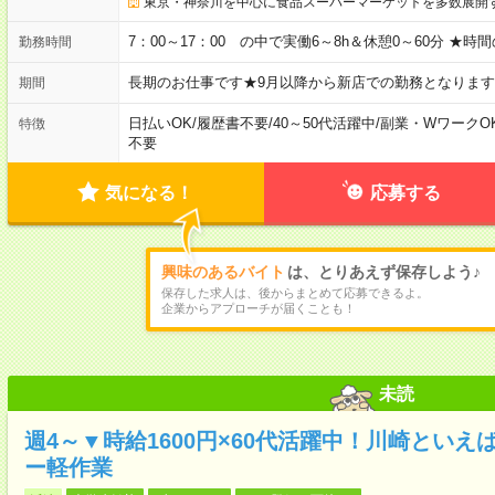
東京・神奈川を中心に食品スーパーマーケットを多数展開
7：00～17：00 の中で実働6～8h＆休憩0～60分 ★時
勤務時間
長期のお仕事です★9月以降から新店での勤務となります
期間
日払いOK
/
履歴書不要
/
40～50代活躍中
/
副業・WワークO
特徴
不要
気になる！
応募する
興味のあるバイト
は、とりあえず保存しよう♪
保存した求人は、後からまとめて応募できるよ。
企業からアプローチが届くことも！
未読
週4～▼時給1600円×60代活躍中！川崎とい
ー軽作業