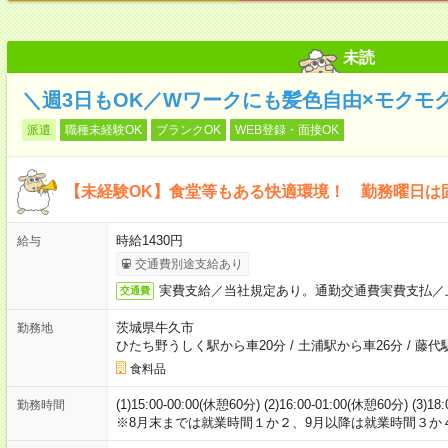
未読
＼週3日もOK／Wワークにも髪色自由×モクモ
派遣
職種未経験OK
ブランクOK
WEB登録・面接OK
【未経験OK】食堂等もある快適環境！ 勤務曜日は
時給1430円
給与
交通費別途支給あり
実費支給／当社規定あり。通勤交通費実費支払／
交通費
茨城県牛久市
勤務地
ひたち野うしく駅から車20分
/
土浦駅から車26分
/
藤代
食料品
(1)15:00-00:00(休憩60分) (2)16:00-01:00(休憩60分) (3)18
勤務時間
※8月末までは就業時間１か２、9月以降は就業時間３か