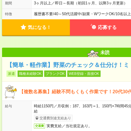
3ヶ月以上／即日～長期（初回1ヶ月、以降3ヶ月更新）
期間
履歴書不要
/
40～50代活躍中
/
副業・WワークOK
/
10名以
特徴
気になる！
応募する
未読
【簡単・軽作業】野菜のチェック＆仕分け！ミ
派遣
職種未経験OK
ブランクOK
WEB登録・面接OK
【複数名募集】経験不問もくもく作業です！20代30代
時給1150円／月収例：187、163円＝1、150円×7時間
給与
給
交通費別途支給あり
実費支給／当社規定あり。
交通費