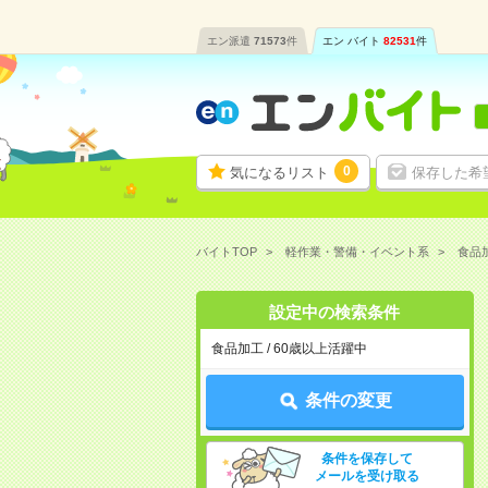
エン派遣
71573
件
エン バイト
82531
件
0
気になるリスト
保存した希
バイトTOP
軽作業・警備・イベント系
食品
設定中の検索条件
食品加工 / 60歳以上活躍中
条件の変更
条件を保存して
メールを受け取る