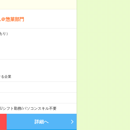
れ＠惣菜部門
あり）
ける企業
K
/
シフト勤務
/
パソコンスキル不要
詳細へ