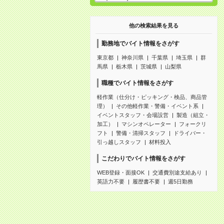
他の検索結果を見る
勤務地でバイト情報をさがす
東京都
神奈川県
千葉県
埼玉県
群
馬県
栃木県
茨城県
山梨県
職種でバイト情報をさがす
軽作業（仕分け・ピッキング・検品、商品管
理）
その他軽作業・警備・イベント系
イベントスタッフ・会場設営
製造（組立・
加工）
マシンオペレーター
フォークリ
フト
警備・清掃スタッフ
ドライバー・
引っ越しスタッフ
材料投入
こだわりでバイト情報をさがす
WEB登録・面接OK
交通費別途支給あり
英語力不要
履歴書不要
週5日勤務