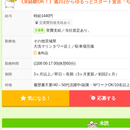
《未経験OK！》週2日からゆるっとスタート宣言「
時給1440円
給与
交通費別途支給あり
実費支給／当社規定あり。
交通費
その他茨城県
勤務地
大洗マリンタワー近く／駐車場完備
食料品
(1)08:00-17:00(休憩60分)
勤務時間
3ヶ月以上／即日～長期（3ヶ月更新／初回2ヶ月）
期間
履歴書不要
/
40～50代活躍中
/
副業・WワークOK
/
10名以
特徴
気になる！
応募する
未読