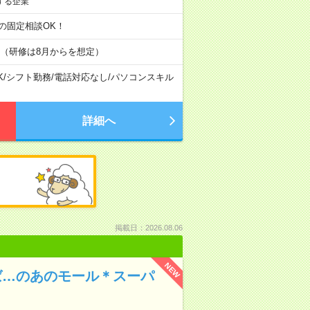
する企業
間の固定相談OK！
（研修は8月からを想定）
K
/
シフト勤務
/
電話対応なし
/
パソコンスキル
詳細へ
掲載日：2026.08.06
NEW
えば…のあのモール＊スーパ