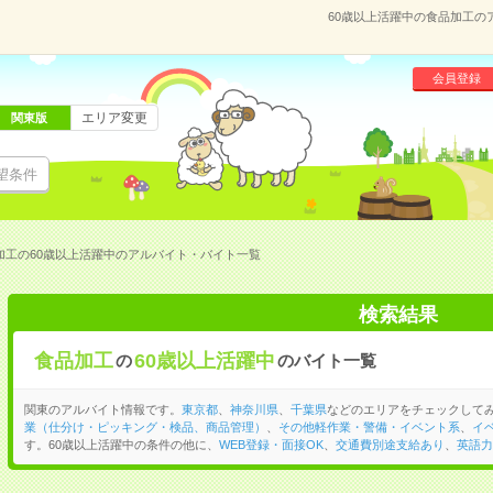
60歳以上活躍中の食品加工の
会員登録
エリア変更
関東版
望条件
加工の60歳以上活躍中のアルバイト・バイト一覧
検索結果
食品加工
60歳以上活躍中
の
のバイト一覧
関東のアルバイト情報です。
東京都
、
神奈川県
、
千葉県
などのエリアをチェックして
業（仕分け・ピッキング・検品、商品管理）
、
その他軽作業・警備・イベント系
、
イ
す。60歳以上活躍中の条件の他に、
WEB登録・面接OK
、
交通費別途支給あり
、
英語力