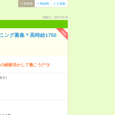
新着順
時給順
人気順
掲載日：2026.08.06
NEW
ング募集＊高時給1750
経験活かして働こう(^^)/
あり）