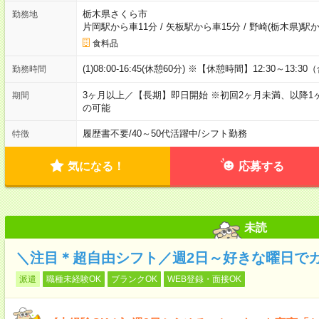
栃木県さくら市
勤務地
片岡駅から車11分
/
矢板駅から車15分
/
野崎(栃木県)駅か
食料品
(1)08:00-16:45(休憩60分) ※【休憩時間】12:30～13:3
勤務時間
3ヶ月以上／【長期】即日開始 ※初回2ヶ月未満、以降1
期間
の可能
履歴書不要
/
40～50代活躍中
/
シフト勤務
特徴
気になる！
応募する
未読
＼注目＊超自由シフト／週2日～好きな曜日で
派遣
職種未経験OK
ブランクOK
WEB登録・面接OK