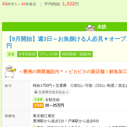
1,322
44
平均時給:
円
件中
1
～
44
件表示
未読
【9月開始】週3日～お魚捌ける人必見▼オープニ
円
派遣
大学生歓迎
ブランクOK
WEB登録・面接OK
＜豊洲の商業施設内＊＞ピカピカの新店舗！鮮魚加工の
時給1750円＋交通費 ◎前払い可能（日払い制度／規定
給与
交通費別途支給あり
全額支給
交通費
20～25万円
月収例
東京都江東区
勤務地
豊洲駅から徒歩1分
/
戸塚駅から徒歩6分