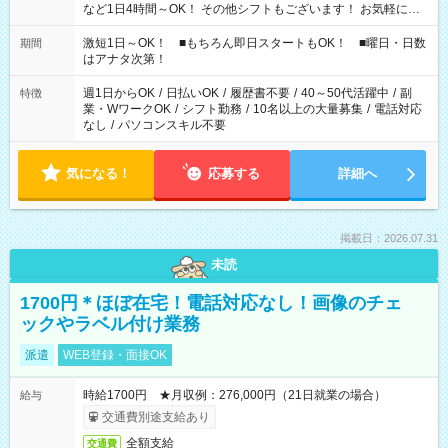
など1日4時間～OK！ その他シフトもございます！ お気軽にご
相談ください！
激短1日～OK！ ■もちろん即日スタートもOK！ ■曜日・日数
期間
はアナタ次第！
週1日からOK
/
日払いOK
/
履歴書不要
/
40～50代活躍中
/
副
特徴
業・WワークOK
/
シフト勤務
/
10名以上の大量募集
/
電話対応
なし
/
パソコンスキル不要
気になる！
応募する
詳細へ
掲載日：2026.07.31
未読
1700円＊ほぼ在宅！電話対応なし！画像のチェ
ックやラベル付け業務
派遣
WEB登録・面接OK
時給1700円 ★月収例：276,000円（21日就業の場合）
給与
交通費別途支給あり
全額支給
交通費