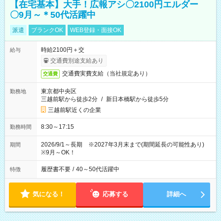
【在宅基本】大手！広報アシ〇2100円エルダー
〇9月～＊50代活躍中
派遣
ブランクOK
WEB登録・面接OK
時給2100円＋交
給与
交通費別途支給あり
交通費実費支給（当社規定あり）
交通費
東京都中央区
勤務地
三越前駅から徒歩2分
/
新日本橋駅から徒歩5分
三越前駅近くの企業
8:30～17:15
勤務時間
2026/9/1～長期 ※2027年3月末まで(期間延長の可能性あり)
期間
※9月～OK！
履歴書不要
/
40～50代活躍中
特徴
気になる！
応募する
詳細へ