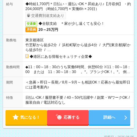
◆時給1,700円＊日払い・週払いOK＊昇給あり♪【月収例】 ・約
給与
204,000円 （時給1,700円 × 実働6h × 20日）
交通費別途支給あり
◆全額支給 ＊家が少し遠くても安心！
交通費
20～25万円
月収例
東京都港区
勤務地
竹芝駅から徒歩2分
/
浜松町駅から徒歩4分
/
大門(東京都)駅か
ら徒歩5分
/
…
◆港区にある情報セキュリティ企業◆
◆11：00～18：30のうち実働6時間、休憩60分 ※11：00～18：
勤務時間
00 または 11：30～18：30 。*。ブランクOK！。*。 例え
ば前職が、 在宅/財団法人/事務/コールセンター/受付/販売/カフェ
スタッフ スイーツ販売/ホテルフロント/化粧品販売/など 様々な
＜急募＞即日～長期／8月～9月～も相談OK！応募から最短即日
期間
業界から入社して活躍されています♪
には選考案内♪
日払いOK
/
履歴書不要
/
40～50代活躍中
/
副業・WワークOK
/
特徴
服装自由
/
電話対応なし
気になる！
応募する
詳細へ