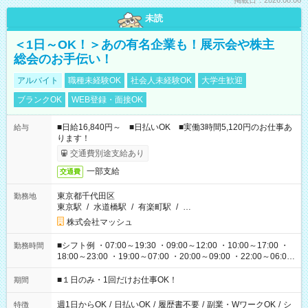
掲載日：2026.08.06
未読
＜1日～OK！＞あの有名企業も！展示会や株主
総会のお手伝い！
アルバイト
職種未経験OK
社会人未経験OK
大学生歓迎
ブランクOK
WEB登録・面接OK
■日給16,840円～ ■日払いOK ■実働3時間5,120円のお仕事あ
給与
ります！
交通費別途支給あり
一部支給
交通費
東京都千代田区
勤務地
東京駅
/
水道橋駅
/
有楽町駅
/
…
株式会社マッシュ
■シフト例 ・07:00～19:30 ・09:00～12:00 ・10:00～17:00 ・
勤務時間
18:00～23:00 ・19:00～07:00 ・20:00～09:00 ・22:00～06:00
etc ★最短で3時間で5,120円のお仕事から 15時間で2万円近く稼
げるお仕事も！ ご希望のお時間に合わせてご紹介！ ※シフトは
■１日のみ・1回だけお仕事OK！
期間
現場によって異なります。 ※勿論、休憩時間はあるのでご安心
ください！
週1日からOK
/
日払いOK
/
履歴書不要
/
副業・WワークOK
/
シ
特徴