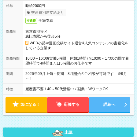
時給2000円
給与
交通費別途支給あり
全額支給
交通費
東京都渋谷区
勤務地
恵比寿駅から徒歩5分
WEB小説や漫画投稿サイト運営&人気コンテンツの書籍化を
している企業★
10:00～16:00(実働5時間 休憩1時間) ※10:00～17:00の間で希
勤務時間
望時間で4時間または5時間のお仕事です
2026年09月上旬～長期 8月開始のご相談が可能です ※9月
期間
～！
履歴書不要
/
40～50代活躍中
/
副業・WワークOK
特徴
気になる！
応募する
詳細へ
未読