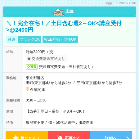
掲載日：2026.08.06
未読
＼！完全在宅！／土日含む週2～OK<講座受付
>@2400円
派遣
ブランクOK
WEB登録・面接OK
時給2400円＋交
給与
交通費別途支給あり
交通費実費支給（当社規定あり）
交通費
東京都港区
勤務地
田町(東京都)駅から徒歩4分
/
三田(東京都)駅から徒歩7分
金融関連
8:30～12:30
勤務時間
【急募】即日～長期 ※8月～OK！
期間
履歴書不要
/
40～50代活躍中
/
服装自由
特徴
気になる！
応募する
詳細へ