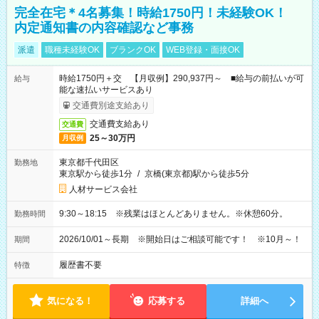
完全在宅＊4名募集！時給1750円！未経験OK！
内定通知書の内容確認など事務
派遣
職種未経験OK
ブランクOK
WEB登録・面接OK
時給1750円＋交 【月収例】290,937円～ ■給与の前払いが可
給与
能な速払いサービスあり
交通費別途支給あり
交通費支給あり
交通費
25～30万円
月収例
東京都千代田区
勤務地
東京駅から徒歩1分
/
京橋(東京都)駅から徒歩5分
人材サービス会社
9:30～18:15 ※残業はほとんどありません。※休憩60分。
勤務時間
2026/10/01～長期 ※開始日はご相談可能です！ ※10月～！
期間
履歴書不要
特徴
気になる！
応募する
詳細へ