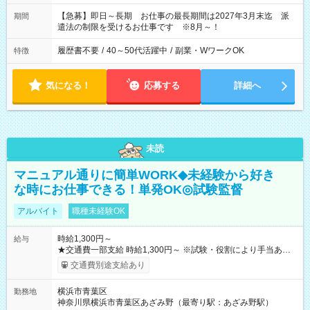
【急募】即日～長期 お仕事の最長期間は2027年3月末迄 派
期間
遣法の制限を受けるお仕事です ※8月～！
履歴書不要
/
40～50代活躍中
/
副業・WワークOK
特徴
気になる！
応募する
詳細へ
未読
マニュアル通りに簡単WORK◆未経験から好き
な時にお仕事できる！単発OK◎試験監督
アルバイト
職種未経験OK
時給1,300円～
給与
★交通費一部支給 時給1,300円～ ※試験・役割により手当あり
※勤務回数により昇給あり 【即給（前払い）オプションあ
交通費別途支給あり
り！】 希望される場合、勤務から1週間ほどで給与の一部を受け
取れます。 ※手数料418円がかかります。 【過去試験日の収入
横浜市青葉区
勤務地
例】 ・河合塾模擬試験 8:30～17:30（休憩1時間） 時給1,300円
神奈川県横浜市青葉区あざみ野（最寄り駅：あざみ野駅）
×8時間＝日収10,400円＋交通費 ※当日の役割により時給＋100