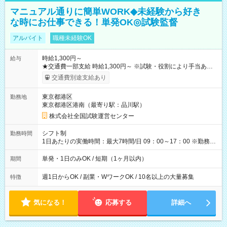
マニュアル通りに簡単WORK◆未経験から好き
な時にお仕事できる！単発OK◎試験監督
アルバイト
職種未経験OK
時給1,300円～
給与
★交通費一部支給 時給1,300円～ ※試験・役割により手当あり
※勤務回数により昇給あり 【即給（前払い）オプションあ
交通費別途支給あり
り！】 希望される場合、勤務から1週間ほどで給与の一部を受け
取れます。 ※手数料418円がかかります。 【過去試験日の収入
東京都港区
勤務地
例】 ・河合塾模擬試験 8:30～17:30（休憩1時間） 時給1,300円
東京都港区港南（最寄り駅：品川駅）
×8時間＝日収10,400円＋交通費 ※当日の役割により時給＋100
円の場合あり ・国家試験 7:00～13:30（休憩なし） 時給1,300
株式会社全国試験運営センター
円（役割手当＋100円）×6時間＝日収8,400円＋交通費 【試用期
間】試用期間なし
シフト制
勤務時間
1日あたりの実働時間：最大7時間/日 09：00～17：00 ※勤務時
間は 試験により異なります。
単発・1日のみOK / 短期（1ヶ月以内）
期間
週1日からOK / 副業・WワークOK / 10名以上の大量募集
特徴
気になる！
応募する
詳細へ