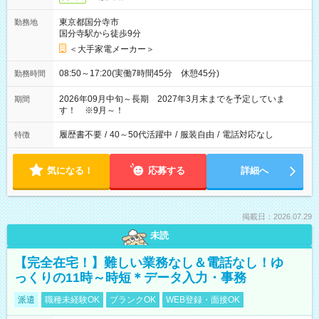
東京都国分寺市
勤務地
国分寺駅から徒歩9分
＜大手家電メーカー＞
08:50～17:20(実働7時間45分 休憩45分)
勤務時間
2026年09月中旬～長期 2027年3月末までを予定していま
期間
す！ ※9月～！
履歴書不要
/
40～50代活躍中
/
服装自由
/
電話対応なし
特徴
気になる！
応募する
詳細へ
掲載日：2026.07.29
未読
【完全在宅！】難しい業務なし＆電話なし！ゆ
っくりの11時～時短＊データ入力・事務
派遣
職種未経験OK
ブランクOK
WEB登録・面接OK