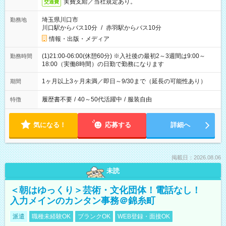
実費支給／当社規定あり。
交通費
埼玉県川口市
勤務地
川口駅からバス10分
/
赤羽駅からバス10分
情報・出版・メディア
(1)21:00-06:00(休憩60分) ※入社後の最初2～3週間は9:00～
勤務時間
18:00（実働8時間）の日勤で勤務になります
1ヶ月以上3ヶ月未満／即日～9/30まで（延長の可能性あり）
期間
履歴書不要
/
40～50代活躍中
/
服装自由
特徴
気になる！
応募する
詳細へ
掲載日：2026.08.06
未読
＜朝はゆっくり＞芸術・文化団体！電話なし！
入力メインのカンタン事務＠錦糸町
派遣
職種未経験OK
ブランクOK
WEB登録・面接OK