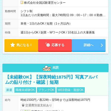
円の場合あり ・国家試験 7:00～13:30（休憩なし） 時給1,300
株式会社全国試験運営センター
円（役割手当＋100円）×6時間＝日収8,400円＋交通費 【試用期
間】試用期間なし
シフト制
勤務時間
1日あたりの実働時間：最大7時間/日 09：00～17：00 ※勤務時
間は 試験により異なります。
単発・1日のみOK / 短期（1ヶ月以内）
期間
週1日からOK / 副業・WワークOK / 10名以上の大量募集
特徴
気になる！
応募する
詳細へ
未読
【未経験OK】【深夜時給1875円】写真アルバ
ムの貼り付け・確認｜短期
派遣
職種未経験OK
ブランクOK
WEB登録・面接OK
時給1500円／夜22時～翌5時までは深夜時給1875円
給与
交通費別途支給あり