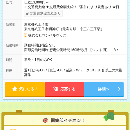
日給13,000円～
給与
＋交通費支給 ★交通費全額支給！ ┗案件により規定あり ★日払
いOK！（規定あり） ┗働いたその日に現金GET♪ お仕事後はコ
交通費別途支給あり
ンビニATMから 日払い分を引き落とせます！ 【試用期間】試
用期間なし
東京都八王子市
勤務地
東京都八王子市明神町（最寄り駅：京王八王子駅）
株式会社ワンベルウッズ
勤務時間は指定なし
勤務時間
変形労働時間制 想定労働時間160時間/月 【シフト例】 ・8：00
～21：00
単発・1日のみOK
期間
週1日からOK / 日払いOK / 副業・WワークOK / 10名以上の大量
特徴
募集
気になる！
応募する
詳細へ