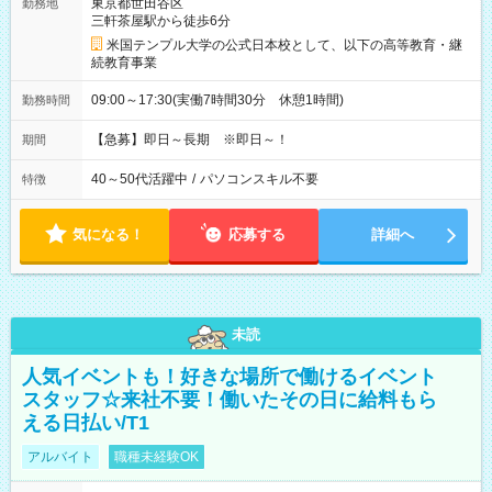
東京都世田谷区
勤務地
三軒茶屋駅から徒歩6分
米国テンプル大学の公式日本校として、以下の高等教育・継
続教育事業
09:00～17:30(実働7時間30分 休憩1時間)
勤務時間
【急募】即日～長期 ※即日～！
期間
40～50代活躍中
/
パソコンスキル不要
特徴
気になる！
応募する
詳細へ
未読
人気イベントも！好きな場所で働けるイベント
スタッフ☆来社不要！働いたその日に給料もら
える日払い/T1
アルバイト
職種未経験OK