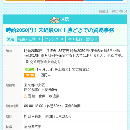
掲載日：2026.08.04
未読
時給2050円！未経験OK！勝どきでの貿易事務
派遣
職種未経験OK
ブランクOK
WEB登録・面接OK
時給2050円 月収例 35万円 時給2050円×実働8h×週5日×4週
給与
+残業10h ※月収例を保証するものではありません。※給与即受
取りサービス利用可（利用条件有）
交通費別途支給あり
1ヶ月3万円を上限として実費支給
交通費
30万円～
月収例
東京都中央区
勤務地
勝どき駅から徒歩5分
運輸・倉庫・物流業
09:00-18:00（休憩60分）実働8時間
勤務時間
即日～長期 ※開始日相談OK
期間
履歴書不要
特徴