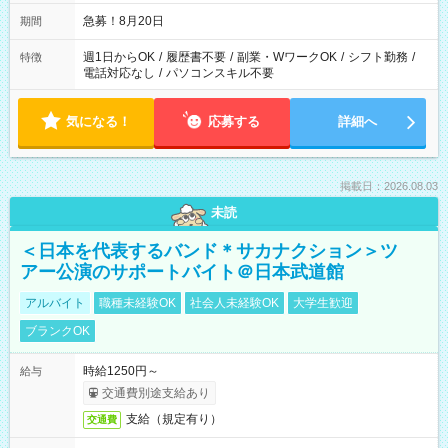
なる可能性があります
急募！8月20日
期間
週1日からOK
/
履歴書不要
/
副業・WワークOK
/
シフト勤務
/
特徴
電話対応なし
/
パソコンスキル不要
気になる！
応募する
詳細へ
掲載日：2026.08.03
未読
＜日本を代表するバンド＊サカナクション＞ツ
アー公演のサポートバイト＠日本武道館
アルバイト
職種未経験OK
社会人未経験OK
大学生歓迎
ブランクOK
時給1250円～
給与
交通費別途支給あり
支給（規定有り）
交通費