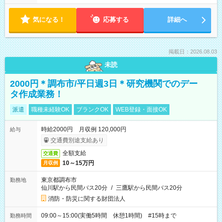
気になる！
応募する
詳細へ
掲載日：2026.08.03
未読
2000円＊調布市/平日週3日＊研究機関でのデー
タ作成業務！
派遣
職種未経験OK
ブランクOK
WEB登録・面接OK
時給2000円 月収例 120,000円
給与
交通費別途支給あり
全額支給
交通費
10～15万円
月収例
東京都調布市
勤務地
仙川駅から民間バス20分
/
三鷹駅から民間バス20分
消防・防災に関する財団法人
09:00～15:00(実働5時間 休憩1時間) #15時まで
勤務時間