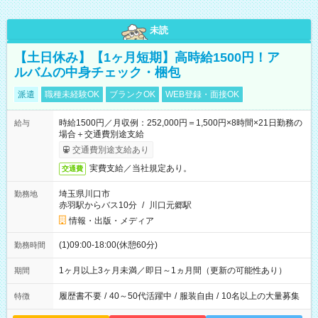
未読
【土日休み】【1ヶ月短期】高時給1500円！ア
ルバムの中身チェック・梱包
派遣
職種未経験OK
ブランクOK
WEB登録・面接OK
時給1500円／月収例：252,000円＝1,500円×8時間×21日勤務の
給与
場合＋交通費別途支給
交通費別途支給あり
実費支給／当社規定あり。
交通費
埼玉県川口市
勤務地
赤羽駅からバス10分
/
川口元郷駅
情報・出版・メディア
(1)09:00-18:00(休憩60分)
勤務時間
1ヶ月以上3ヶ月未満／即日～1ヵ月間（更新の可能性あり）
期間
履歴書不要
/
40～50代活躍中
/
服装自由
/
10名以上の大量募集
特徴