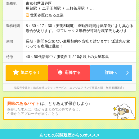
東京都世田谷区
勤務地
用賀駅
/
二子玉川駅
/
三軒茶屋駅
/
…
世田谷区にある企業
8：30～17：30（実働8時間） ※勤務時間は就業先により異なる
勤務時間
場合があります。 ◎フレックス勤務が可能な就業先もありま
す。 ◎今よりもさらに働きやすい環境をつくるべく、 働き方
改革に全社をあげて取り組んでいます。
長期（期間を定めない雇用契約を当社と結びます）派遣先が変
期間
わっても雇用は継続！
40～50代活躍中
/
服装自由
/
10名以上の大量募集
特徴
気になる！
応募する
詳細へ
掲載元企業名
株式会社スタッフサービス エンジニアリング事業本部（無期雇用派遣）
興味のあるバイト
は、とりあえず保存しよう♪
保存した求人は、後からまとめて応募できるよ。
企業からアプローチが届くことも！
あなたの閲覧履歴からのオススメ