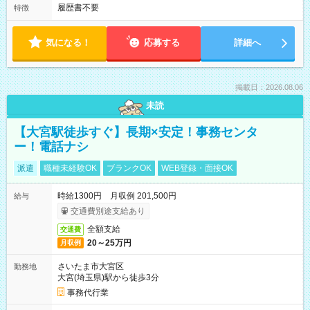
履歴書不要
特徴
気になる！
応募する
詳細へ
掲載日：2026.08.06
未読
【大宮駅徒歩すぐ】長期×安定！事務センタ
ー！電話ナシ
派遣
職種未経験OK
ブランクOK
WEB登録・面接OK
時給1300円 月収例 201,500円
給与
交通費別途支給あり
全額支給
交通費
20～25万円
月収例
さいたま市大宮区
勤務地
大宮(埼玉県)駅から徒歩3分
事務代行業