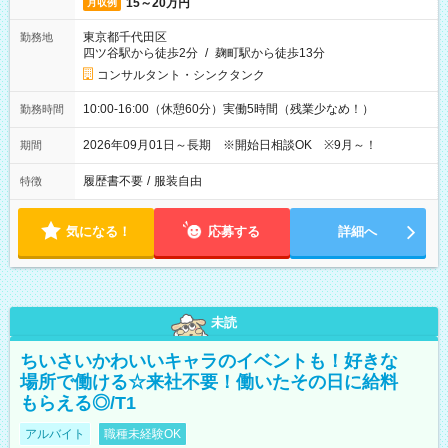
15～20万円
月収例
東京都千代田区
勤務地
四ツ谷駅から徒歩2分
/
麹町駅から徒歩13分
コンサルタント・シンクタンク
10:00-16:00（休憩60分）実働5時間（残業少なめ！）
勤務時間
2026年09月01日～長期 ※開始日相談OK ※9月～！
期間
履歴書不要
/
服装自由
特徴
気になる！
応募する
詳細へ
未読
ちいさいかわいいキャラのイベントも！好きな
場所で働ける☆来社不要！働いたその日に給料
もらえる◎/T1
アルバイト
職種未経験OK