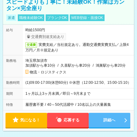
スピードよりも丁寧に！未経験OK！作業はカン
タン×完全座り
派遣
職種未経験OK
ブランクOK
WEB登録・面接OK
時給1500円
給与
交通費別途支給あり
実費支給／当社規定あり。通勤交通費実費支払／上限4
交通費
万円／月※規定あり
埼玉県加須市
勤務地
加須駅から車10分
/
久喜駅から車20分
/
鴻巣駅から車20分
物流・ロジスティクス
(1)09:00-17:00(休憩60分) ※休憩（12:00-12:50、15:00-15:10）
勤務時間
1ヶ月以上3ヶ月未満／即日～9月末まで
期間
履歴書不要
/
40～50代活躍中
/
10名以上の大量募集
特徴
気になる！
応募する
詳細へ