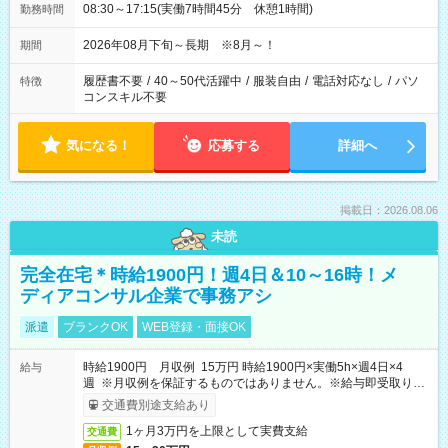
08:30～17:15(実働7時間45分 休憩1時間)
勤務時間
2026年08月下旬～長期 ※8月～！
期間
履歴書不要
/
40～50代活躍中
/
服装自由
/
電話対応なし
/
パソ
特徴
コンスキル不要
気になる！
応募する
詳細へ
掲載日：2026.08.06
未読
完全在宅＊時給1900円！週4日＆10～16時！メ
ディアコンサル企業で事務アシ
派遣
ブランクOK
WEB登録・面接OK
時給1900円 月収例 15万円 時給1900円×実働5h×週4日×4
給与
週 ※月収例を保証するものではありません。※給与即受取りサ
ービス利用可（利用条件有）
交通費別途支給あり
1ヶ月3万円を上限として実費支給
交通費