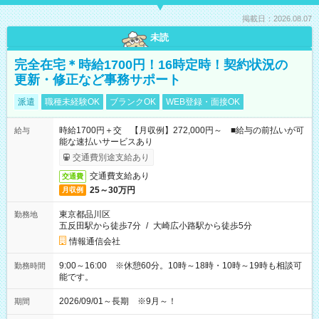
掲載日：2026.08.07
未読
完全在宅＊時給1700円！16時定時！契約状況の
更新・修正など事務サポート
派遣
職種未経験OK
ブランクOK
WEB登録・面接OK
時給1700円＋交 【月収例】272,000円～ ■給与の前払いが可
給与
能な速払いサービスあり
交通費別途支給あり
交通費支給あり
交通費
25～30万円
月収例
東京都品川区
勤務地
五反田駅から徒歩7分
/
大崎広小路駅から徒歩5分
情報通信会社
9:00～16:00 ※休憩60分。10時～18時・10時～19時も相談可
勤務時間
能です。
2026/09/01～長期 ※9月～！
期間