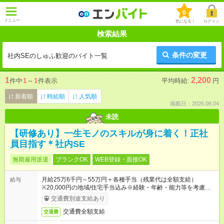
0
メニュー
気になる！
ログイン
検索結果
条件の変更
社内SEのしゅふ歓迎のバイト一覧
1
2,200
件中
1
～
1
件表示
平均時給:
円
新着順
時給順
人気順
掲載日：2026.08.04
未読
【研修あり】一生モノのスキルが身に着く！正社
員目指す＊社内SE
無期雇用派遣
ブランクOK
WEB登録・面接OK
月給25万6千円～55万円＋各種手当（残業代は全額支給）
給与
※20,000円の地域/住宅手当込み※経験・年齢・能力等を考慮し
て加給・優遇します。★同一就業先で1年以上継続したら月1万
交通費別途支給あり
円の継続手当支給
交通費全額支給
交通費