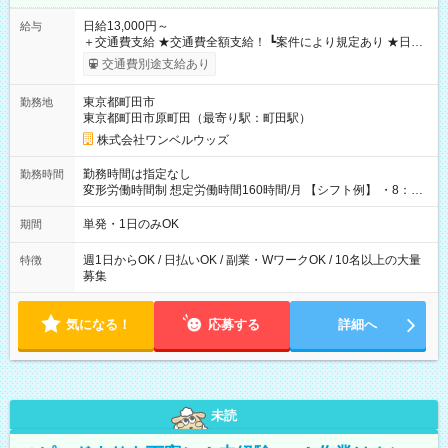
日給13,000円～
給与
＋交通費支給 ★交通費全額支給！ ┗案件により規定あり ★日払
いOK！（規定あり） ┗働いたその日に現金GET♪ お仕事後はコ
交通費別途支給あり
ンビニATMから 日払い分を引き落とせます！ 【試用期間】試
用期間なし
東京都町田市
勤務地
東京都町田市原町田（最寄り駅：町田駅）
株式会社ワンベルウッズ
勤務時間は指定なし
勤務時間
変形労働時間制 想定労働時間160時間/月 【シフト例】 ・8：00
～21：00
単発・1日のみOK
期間
週1日からOK / 日払いOK / 副業・WワークOK / 10名以上の大量
特徴
募集
気になる！
応募する
詳細へ
未読