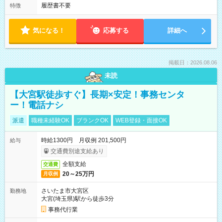
履歴書不要
特徴
気になる！
応募する
詳細へ
掲載日：2026.08.06
未読
【大宮駅徒歩すぐ】長期×安定！事務センタ
ー！電話ナシ
派遣
職種未経験OK
ブランクOK
WEB登録・面接OK
時給1300円 月収例 201,500円
給与
交通費別途支給あり
全額支給
交通費
20～25万円
月収例
さいたま市大宮区
勤務地
大宮(埼玉県)駅から徒歩3分
事務代行業