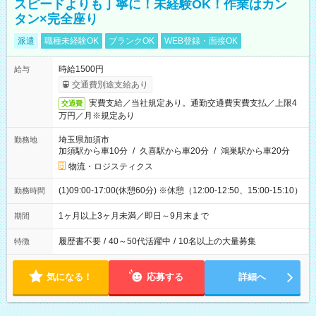
スピードよりも丁寧に！未経験OK！作業はカン
タン×完全座り
派遣
職種未経験OK
ブランクOK
WEB登録・面接OK
時給1500円
給与
交通費別途支給あり
実費支給／当社規定あり。通勤交通費実費支払／上限4
交通費
万円／月※規定あり
埼玉県加須市
勤務地
加須駅から車10分
/
久喜駅から車20分
/
鴻巣駅から車20分
物流・ロジスティクス
(1)09:00-17:00(休憩60分) ※休憩（12:00-12:50、15:00-15:10）
勤務時間
1ヶ月以上3ヶ月未満／即日～9月末まで
期間
履歴書不要
/
40～50代活躍中
/
10名以上の大量募集
特徴
気になる！
応募する
詳細へ