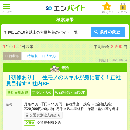
0
メニュー
気になる！
ログイン
検索結果
条件の変更
社内SEの10名以上の大量募集のバイト一覧
1
2,200
件中
1
～
1
件表示
平均時給:
円
新着順
時給順
人気順
掲載日：2026.08.04
未読
【研修あり】一生モノのスキルが身に着く！正社
員目指す＊社内SE
無期雇用派遣
ブランクOK
WEB登録・面接OK
月給25万6千円～55万円＋各種手当（残業代は全額支給）
給与
※20,000円の地域/住宅手当込み※経験・年齢・能力等を考慮し
て加給・優遇します。★同一就業先で1年以上継続したら月1万
交通費別途支給あり
円の継続手当支給
交通費全額支給
交通費