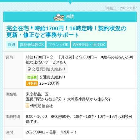
掲載日：2026.08.07
未読
完全在宅＊時給1700円！16時定時！契約状況の
更新・修正など事務サポート
派遣
職種未経験OK
ブランクOK
WEB登録・面接OK
時給1700円＋交 【月収例】272,000円～ ■給与の前払いが可
給与
能な速払いサービスあり
交通費別途支給あり
交通費支給あり
交通費
25～30万円
月収例
東京都品川区
勤務地
五反田駅から徒歩7分
/
大崎広小路駅から徒歩5分
情報通信会社
9:00～16:00 ※休憩60分。10時～18時・10時～19時も相談可
勤務時間
能です。
2026/09/01～長期 ※9月～！
期間