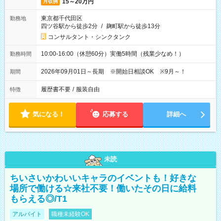
15～20万円
月収例
東京都千代田区
勤務地
四ツ谷駅から徒歩2分
/
麹町駅から徒歩13分
コンサルタント・シンクタンク
10:00-16:00（休憩60分）実働5時間（残業少なめ！）
勤務時間
2026年09月01日～長期 ※開始日相談OK ※9月～！
期間
履歴書不要
/
服装自由
特徴
気になる！
応募する
詳細へ
未読
ちいさいかわいいキャラのイベントも！好きな
場所で働ける☆来社不要！働いたその日に給料
もらえる◎/T1
アルバイト
職種未経験OK