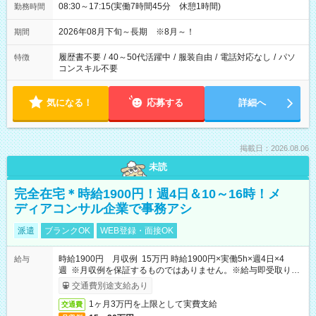
08:30～17:15(実働7時間45分 休憩1時間)
勤務時間
2026年08月下旬～長期 ※8月～！
期間
履歴書不要
/
40～50代活躍中
/
服装自由
/
電話対応なし
/
パソ
特徴
コンスキル不要
気になる！
応募する
詳細へ
掲載日：2026.08.06
未読
完全在宅＊時給1900円！週4日＆10～16時！メ
ディアコンサル企業で事務アシ
派遣
ブランクOK
WEB登録・面接OK
時給1900円 月収例 15万円 時給1900円×実働5h×週4日×4
給与
週 ※月収例を保証するものではありません。※給与即受取りサ
ービス利用可（利用条件有）
交通費別途支給あり
1ヶ月3万円を上限として実費支給
交通費