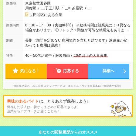
東京都世田谷区
勤務地
用賀駅
/
二子玉川駅
/
三軒茶屋駅
/
…
世田谷区にある企業
8：30～17：30（実働8時間） ※勤務時間は就業先により異なる
勤務時間
場合があります。 ◎フレックス勤務が可能な就業先もありま
す。 ◎今よりもさらに働きやすい環境をつくるべく、 働き方
改革に全社をあげて取り組んでいます。
長期（期間を定めない雇用契約を当社と結びます）派遣先が変
期間
わっても雇用は継続！
40～50代活躍中
/
服装自由
/
10名以上の大量募集
特徴
気になる！
応募する
詳細へ
掲載元企業名
株式会社スタッフサービス エンジニアリング事業本部（無期雇用派遣）
興味のあるバイト
は、とりあえず保存しよう♪
保存した求人は、後からまとめて応募できるよ。
企業からアプローチが届くことも！
あなたの閲覧履歴からのオススメ