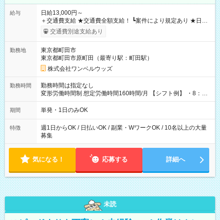
日給13,000円～
給与
＋交通費支給 ★交通費全額支給！ ┗案件により規定あり ★日払
いOK！（規定あり） ┗働いたその日に現金GET♪ お仕事後はコ
交通費別途支給あり
ンビニATMから 日払い分を引き落とせます！ 【試用期間】試
用期間なし
東京都町田市
勤務地
東京都町田市原町田（最寄り駅：町田駅）
株式会社ワンベルウッズ
勤務時間は指定なし
勤務時間
変形労働時間制 想定労働時間160時間/月 【シフト例】 ・8：00
～21：00
単発・1日のみOK
期間
週1日からOK / 日払いOK / 副業・WワークOK / 10名以上の大量
特徴
募集
気になる！
応募する
詳細へ
未読