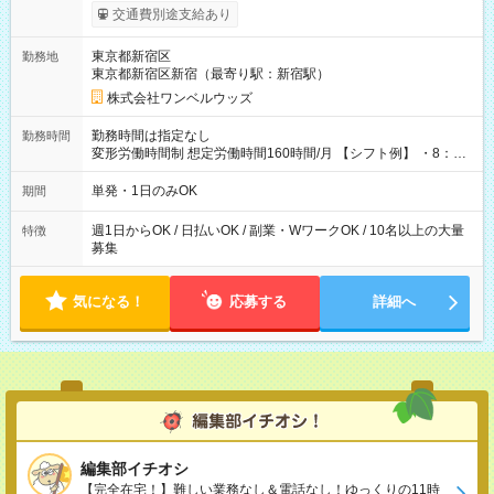
いOK！（規定あり） ┗働いたその日に現金GET♪ お仕事後はコ
交通費別途支給あり
ンビニATMから 日払い分を引き落とせます！ 【試用期間】試
用期間なし
東京都新宿区
勤務地
東京都新宿区新宿（最寄り駅：新宿駅）
株式会社ワンベルウッズ
勤務時間は指定なし
勤務時間
変形労働時間制 想定労働時間160時間/月 【シフト例】 ・8：00
～21：00
単発・1日のみOK
期間
週1日からOK / 日払いOK / 副業・WワークOK / 10名以上の大量
特徴
募集
気になる！
応募する
詳細へ
編集部イチオシ
【完全在宅！】難しい業務なし＆電話なし！ゆっくりの11時