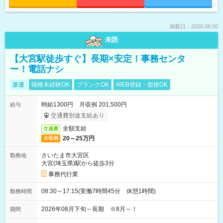
掲載日：2026.08.06
未読
【大宮駅徒歩すぐ】長期×安定！事務センタ
ー！電話ナシ
派遣
職種未経験OK
ブランクOK
WEB登録・面接OK
時給1300円 月収例 201,500円
給与
交通費別途支給あり
全額支給
交通費
20～25万円
月収例
さいたま市大宮区
勤務地
大宮(埼玉県)駅から徒歩3分
事務代行業
08:30～17:15(実働7時間45分 休憩1時間)
勤務時間
2026年08月下旬～長期 ※8月～！
期間