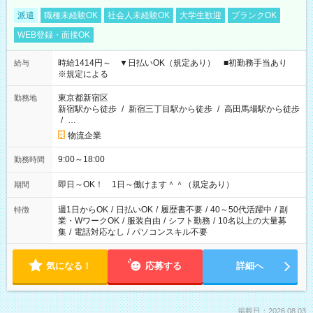
派遣
職種未経験OK
社会人未経験OK
大学生歓迎
ブランクOK
WEB登録・面接OK
時給1414円～ ▼日払いOK（規定あり） ■初勤務手当あり
給与
※規定による
東京都新宿区
勤務地
新宿駅から徒歩
/
新宿三丁目駅から徒歩
/
高田馬場駅から徒歩
/
…
物流企業
9:00～18:00
勤務時間
即日～OK！ 1日～働けます＾＾（規定あり）
期間
週1日からOK
/
日払いOK
/
履歴書不要
/
40～50代活躍中
/
副
特徴
業・WワークOK
/
服装自由
/
シフト勤務
/
10名以上の大量募
集
/
電話対応なし
/
パソコンスキル不要
気になる！
応募する
詳細へ
掲載日：2026.08.03