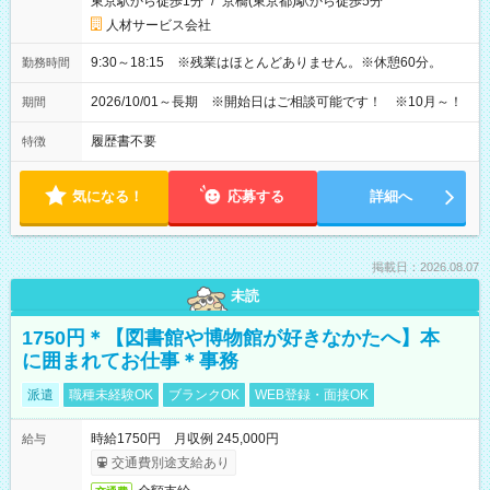
東京駅から徒歩1分
/
京橋(東京都)駅から徒歩5分
人材サービス会社
9:30～18:15 ※残業はほとんどありません。※休憩60分。
勤務時間
2026/10/01～長期 ※開始日はご相談可能です！ ※10月～！
期間
履歴書不要
特徴
気になる！
応募する
詳細へ
掲載日：2026.08.07
未読
1750円＊【図書館や博物館が好きなかたへ】本
に囲まれてお仕事＊事務
派遣
職種未経験OK
ブランクOK
WEB登録・面接OK
時給1750円 月収例 245,000円
給与
交通費別途支給あり