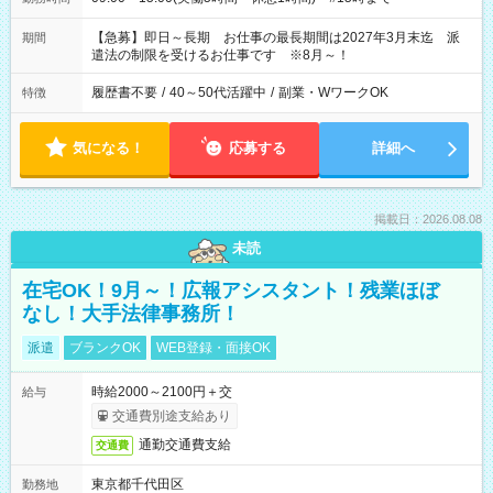
【急募】即日～長期 お仕事の最長期間は2027年3月末迄 派
期間
遣法の制限を受けるお仕事です ※8月～！
履歴書不要
/
40～50代活躍中
/
副業・WワークOK
特徴
気になる！
応募する
詳細へ
掲載日：2026.08.08
未読
在宅OK！9月～！広報アシスタント！残業ほぼ
なし！大手法律事務所！
派遣
ブランクOK
WEB登録・面接OK
時給2000～2100円＋交
給与
交通費別途支給あり
通勤交通費支給
交通費
東京都千代田区
勤務地