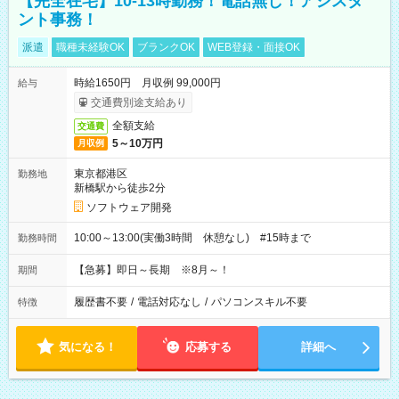
【完全在宅】10-13時勤務！電話無し！アシスタ
ント事務！
派遣
職種未経験OK
ブランクOK
WEB登録・面接OK
時給1650円 月収例 99,000円
給与
交通費別途支給あり
全額支給
交通費
5～10万円
月収例
東京都港区
勤務地
新橋駅から徒歩2分
ソフトウェア開発
10:00～13:00(実働3時間 休憩なし) #15時まで
勤務時間
【急募】即日～長期 ※8月～！
期間
履歴書不要
/
電話対応なし
/
パソコンスキル不要
特徴
気になる！
応募する
詳細へ