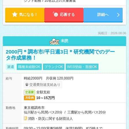
シフト勤務
/
10名以上の大量募集
気になる！
応募する
詳細へ
掲載日：2026.08.06
未読
2000円＊調布市/平日週3日＊研究機関でのデー
タ作成業務！
派遣
職種未経験OK
ブランクOK
WEB登録・面接OK
時給2000円 月収例 120,000円
給与
交通費別途支給あり
全額支給
交通費
10～15万円
月収例
東京都調布市
勤務地
仙川駅から民間バス20分
/
三鷹駅から民間バス20分
消防・防災に関する財団法人
09:00～15:00(実働5時間 休憩1時間) #15時まで
勤務時間