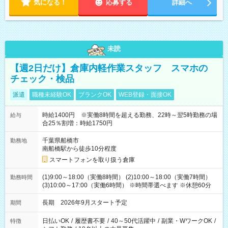
気になる！
応募する
詳細へ
未読
【週2日だけ】倉庫内軽作業スタッフ スマホの
チェック・検品
派遣
職種未経験OK
ブランクOK
WEB登録・面接OK
時給1400円 ※実働8時間を超える勤務、22時～翌5時勤務の場
給与
合25％割増：時給1750円
千葉県船橋市
勤務地
南船橋駅から徒歩10分程度
スマートフォンを取り扱う倉庫
(1)9:00～18:00（実働8時間） (2)10:00～18:00（実働7時間）
勤務時間
(3)10:00～17:00（実働6時間） ※時間帯選べます ※休憩60分
長期 2026年9月スタート予定
期間
日払いOK
/
履歴書不要
/
40～50代活躍中
/
副業・WワークOK
/
特徴