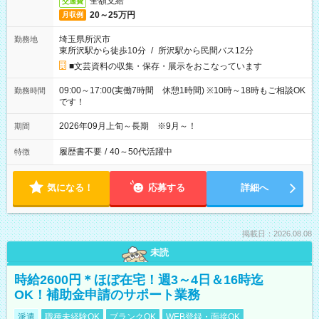
全額支給
交通費
20～25万円
月収例
埼玉県所沢市
勤務地
東所沢駅から徒歩10分
/
所沢駅から民間バス12分
■文芸資料の収集・保存・展示をおこなっています
09:00～17:00(実働7時間 休憩1時間) ※10時～18時もご相談OK
勤務時間
です！
2026年09月上旬～長期 ※9月～！
期間
履歴書不要
/
40～50代活躍中
特徴
気になる！
応募する
詳細へ
掲載日：2026.08.08
未読
時給2600円＊ほぼ在宅！週3～4日＆16時迄
OK！補助金申請のサポート業務
派遣
職種未経験OK
ブランクOK
WEB登録・面接OK