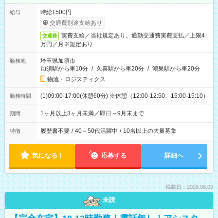
時給1500円
給与
交通費別途支給あり
実費支給／当社規定あり。通勤交通費実費支払／上限4
交通費
万円／月※規定あり
埼玉県加須市
勤務地
加須駅から車10分
/
久喜駅から車20分
/
鴻巣駅から車20分
物流・ロジスティクス
(1)09:00-17:00(休憩60分) ※休憩（12:00-12:50、15:00-15:10）
勤務時間
1ヶ月以上3ヶ月未満／即日～9月末まで
期間
履歴書不要
/
40～50代活躍中
/
10名以上の大量募集
特徴
気になる！
応募する
詳細へ
掲載日：2026.08.09
未読