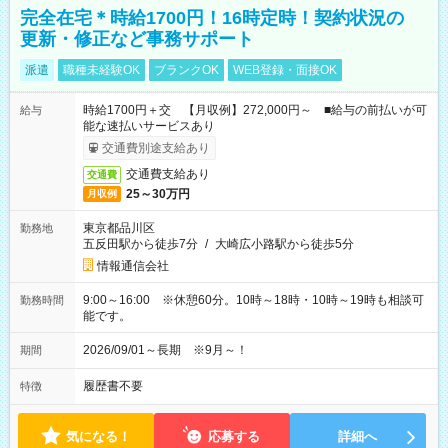
完全在宅＊時給1700円！16時定時！契約状況の
更新・修正など事務サポート
派遣
職種未経験OK
ブランクOK
WEB登録・面接OK
時給1700円＋交 【月収例】272,000円～ ■給与の前払いが可
給与
能な速払いサービスあり
交通費別途支給あり
交通費支給あり
交通費
25～30万円
月収例
東京都品川区
勤務地
五反田駅から徒歩7分
/
大崎広小路駅から徒歩5分
情報通信会社
9:00～16:00 ※休憩60分。10時～18時・10時～19時も相談可
勤務時間
能です。
2026/09/01～長期 ※9月～！
期間
履歴書不要
特徴
気になる！
応募する
詳細へ