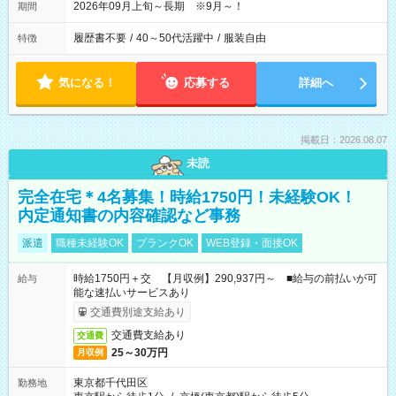
2026年09月上旬～長期 ※9月～！
期間
履歴書不要
/
40～50代活躍中
/
服装自由
特徴
気になる！
応募する
詳細へ
掲載日：2026.08.07
未読
完全在宅＊4名募集！時給1750円！未経験OK！
内定通知書の内容確認など事務
派遣
職種未経験OK
ブランクOK
WEB登録・面接OK
時給1750円＋交 【月収例】290,937円～ ■給与の前払いが可
給与
能な速払いサービスあり
交通費別途支給あり
交通費支給あり
交通費
25～30万円
月収例
東京都千代田区
勤務地