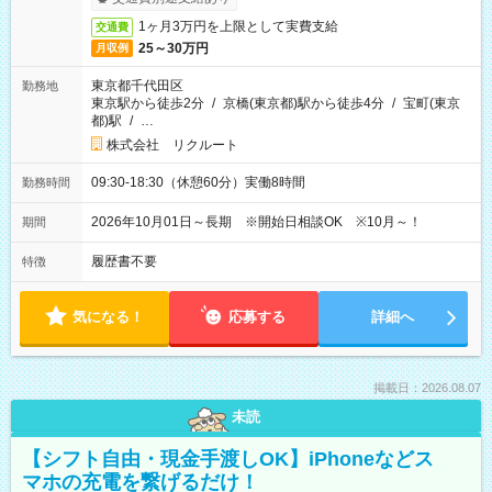
1ヶ月3万円を上限として実費支給
交通費
25～30万円
月収例
東京都千代田区
勤務地
東京駅から徒歩2分
/
京橋(東京都)駅から徒歩4分
/
宝町(東京
都)駅
/
…
株式会社 リクルート
09:30-18:30（休憩60分）実働8時間
勤務時間
2026年10月01日～長期 ※開始日相談OK ※10月～！
期間
履歴書不要
特徴
気になる！
応募する
詳細へ
掲載日：2026.08.07
未読
【シフト自由・現金手渡しOK】iPhoneなどス
マホの充電を繋げるだけ！