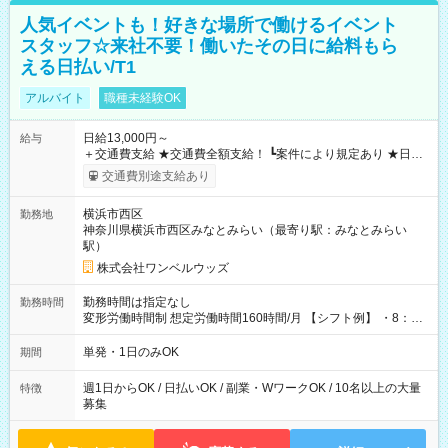
人気イベントも！好きな場所で働けるイベント
スタッフ☆来社不要！働いたその日に給料もら
える日払い/T1
アルバイト
職種未経験OK
日給13,000円～
給与
＋交通費支給 ★交通費全額支給！ ┗案件により規定あり ★日払
いOK！（規定あり） ┗働いたその日に現金GET♪ お仕事後はコ
交通費別途支給あり
ンビニATMから 日払い分を引き落とせます！ 【試用期間】試
用期間なし
横浜市西区
勤務地
神奈川県横浜市西区みなとみらい（最寄り駅：みなとみらい
駅）
株式会社ワンベルウッズ
勤務時間は指定なし
勤務時間
変形労働時間制 想定労働時間160時間/月 【シフト例】 ・8：00
～21：00
単発・1日のみOK
期間
週1日からOK / 日払いOK / 副業・WワークOK / 10名以上の大量
特徴
募集