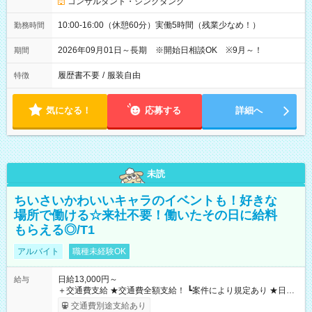
コンサルタント・シンクタンク
10:00-16:00（休憩60分）実働5時間（残業少なめ！）
勤務時間
2026年09月01日～長期 ※開始日相談OK ※9月～！
期間
履歴書不要
/
服装自由
特徴
気になる！
応募する
詳細へ
未読
ちいさいかわいいキャラのイベントも！好きな
場所で働ける☆来社不要！働いたその日に給料
もらえる◎/T1
アルバイト
職種未経験OK
日給13,000円～
給与
＋交通費支給 ★交通費全額支給！ ┗案件により規定あり ★日払
いOK！（規定あり） ┗働いたその日に現金GET♪ お仕事後はコ
交通費別途支給あり