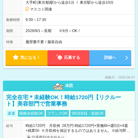
大手町(東京都)駅から徒歩1分
/
東京駅から徒歩10分
マスコミ関連
9:30～17:30
勤務時間
2026/9/1～長期 ※9月～OK！
期間
履歴書不要
/
服装自由
特徴
気になる！
応募する
詳細へ
掲載日：2026.08.07
未読
完全在宅＊未経験OK！時給1720円【リクルー
ト】美容部門で営業事務
派遣
職種未経験OK
ブランクOK
WEB登録・面接OK
時給1720円 月収例 28万円 時給1720円×実働8h×週5日×4週
給与
+残業5h ※月収例を保証するものではありません。※給与即受
取りサービス利用可（利用条件有）
交通費別途支給あり