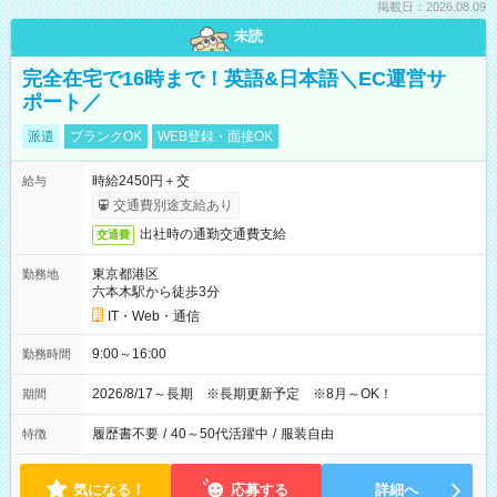
掲載日：2026.08.09
未読
完全在宅で16時まで！英語&日本語＼EC運営サ
ポート／
派遣
ブランクOK
WEB登録・面接OK
時給2450円＋交
給与
交通費別途支給あり
出社時の通勤交通費支給
交通費
東京都港区
勤務地
六本木駅から徒歩3分
IT・Web・通信
9:00～16:00
勤務時間
2026/8/17～長期 ※長期更新予定 ※8月～OK！
期間
履歴書不要
/
40～50代活躍中
/
服装自由
特徴
気になる！
応募する
詳細へ