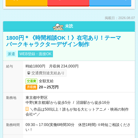
掲載日：2026.08.07
未読
1800円＊《時間相談OK！》在宅あり！テーマ
パークキャラクターデザイン制作
派遣
WEB登録・面接OK
時給1800円 月収例 234,000円
給与
交通費別途支給あり
全額支給
交通費
20～25万円
月収例
東京都中野区
勤務地
中野(東京都)駅から徒歩5分
/
沼袋駅から徒歩16分
＼作品は500以上！誰もが知る大ヒットアニメ・映画の制作
会社+*／
09:30～17:00(実働6時間30分 休憩1時間) ※時短ご相談くださ
勤務時間
い！