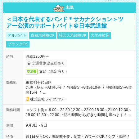
未読
＜日本を代表するバンド＊サカナクション＞ツ
アー公演のサポートバイト＠日本武道館
アルバイト
職種未経験OK
社会人未経験OK
大学生歓迎
ブランクOK
時給1250円～
給与
交通費別途支給あり
支給（規定有り）
交通費
東京都千代田区
勤務地
九段下駅から徒歩5分
/
竹橋駅から徒歩10分
/
神保町駅から徒
歩15分
/
…
株式会社ライブパワー
＜シフト例＞ 9:00～22:30 12:30～22:00 15:30～21:00 12:30～
勤務時間
19:00 12:30～22:00 上記の時間から好きな時間を選べます！ ※
時間は変更となる可能性があります
9月8日・9日
期間
週1日からOK
/
履歴書不要
/
副業・WワークOK
/
シフト勤務
/
特徴