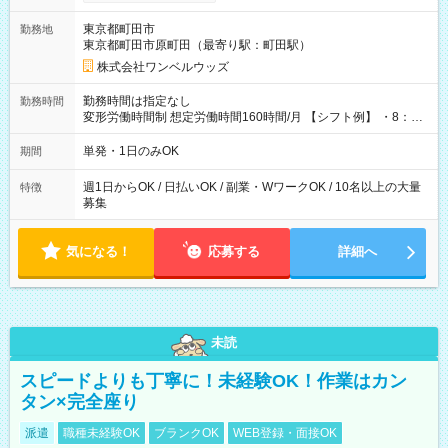
ンビニATMから 日払い分を引き落とせます！ 【試用期間】試
用期間なし
東京都町田市
勤務地
東京都町田市原町田（最寄り駅：町田駅）
株式会社ワンベルウッズ
勤務時間は指定なし
勤務時間
変形労働時間制 想定労働時間160時間/月 【シフト例】 ・8：00
～21：00
単発・1日のみOK
期間
週1日からOK / 日払いOK / 副業・WワークOK / 10名以上の大量
特徴
募集
気になる！
応募する
詳細へ
未読
スピードよりも丁寧に！未経験OK！作業はカン
タン×完全座り
派遣
職種未経験OK
ブランクOK
WEB登録・面接OK