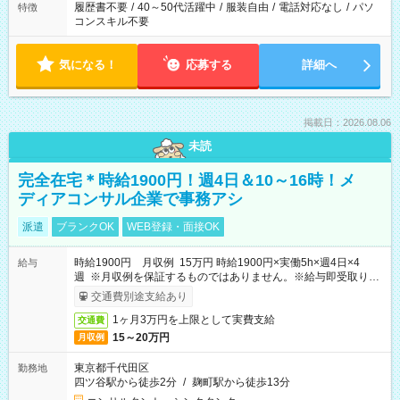
履歴書不要
/
40～50代活躍中
/
服装自由
/
電話対応なし
/
パソ
特徴
コンスキル不要
気になる！
応募する
詳細へ
掲載日：2026.08.06
未読
完全在宅＊時給1900円！週4日＆10～16時！メ
ディアコンサル企業で事務アシ
派遣
ブランクOK
WEB登録・面接OK
時給1900円 月収例 15万円 時給1900円×実働5h×週4日×4
給与
週 ※月収例を保証するものではありません。※給与即受取りサ
ービス利用可（利用条件有）
交通費別途支給あり
1ヶ月3万円を上限として実費支給
交通費
15～20万円
月収例
東京都千代田区
勤務地
四ツ谷駅から徒歩2分
/
麹町駅から徒歩13分