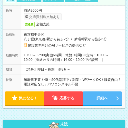
時給2600円
給与
交通費別途支給あり
全額支給
交通費
東京都中央区
勤務地
八丁堀(東京都)駅から徒歩2分
/
茅場町駅から徒歩6分
建設業界向けのAIサービスの提供など
10:00～17:00(実働6時間 休憩1時間) ※定時：10:00～
勤務時間
19:00（※終わりの時間：16:00～19:00で相談可！）
【急募】即日～長期 ※8月～！
期間
履歴書不要
/
40～50代活躍中
/
副業・WワークOK
/
服装自由
/
特徴
電話対応なし
/
パソコンスキル不要
気になる！
応募する
詳細へ
未読