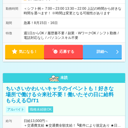
＜シフト例＞ 7:00～23:00 13:30～22:00 上記の時間から好きな
勤務時間
時間を選べます！ ※時間は変更となる可能性があります
急募！8月15日・16日
期間
週1日からOK
/
履歴書不要
/
副業・WワークOK
/
シフト勤務
/
特徴
電話対応なし
/
パソコンスキル不要
気になる！
応募する
詳細へ
未読
ちいさいかわいいキャラのイベントも！好きな
場所で働ける☆来社不要！働いたその日に給料
もらえる◎/T1
アルバイト
職種未経験OK
日給13,000円～
給与
＋交通費支給 ★交通費全額支給！ ┗案件により規定あり ★日払