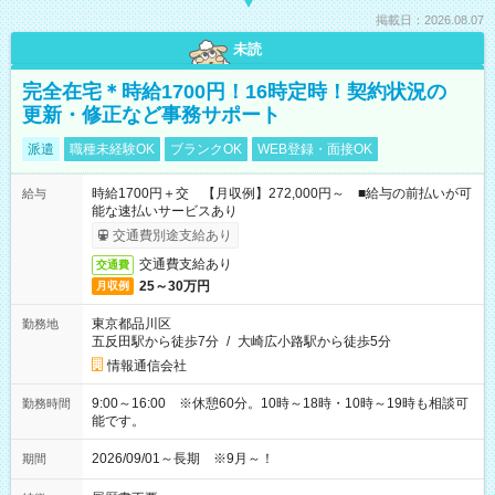
掲載日：2026.08.07
未読
完全在宅＊時給1700円！16時定時！契約状況の
更新・修正など事務サポート
派遣
職種未経験OK
ブランクOK
WEB登録・面接OK
時給1700円＋交 【月収例】272,000円～ ■給与の前払いが可
給与
能な速払いサービスあり
交通費別途支給あり
交通費支給あり
交通費
25～30万円
月収例
東京都品川区
勤務地
五反田駅から徒歩7分
/
大崎広小路駅から徒歩5分
情報通信会社
9:00～16:00 ※休憩60分。10時～18時・10時～19時も相談可
勤務時間
能です。
2026/09/01～長期 ※9月～！
期間