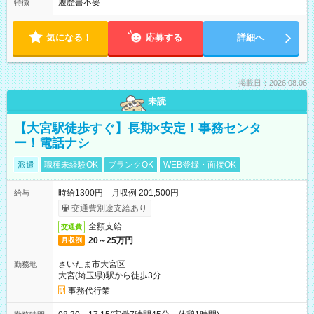
履歴書不要
特徴
気になる！
応募する
詳細へ
掲載日：2026.08.06
未読
【大宮駅徒歩すぐ】長期×安定！事務センタ
ー！電話ナシ
派遣
職種未経験OK
ブランクOK
WEB登録・面接OK
時給1300円 月収例 201,500円
給与
交通費別途支給あり
全額支給
交通費
20～25万円
月収例
さいたま市大宮区
勤務地
大宮(埼玉県)駅から徒歩3分
事務代行業