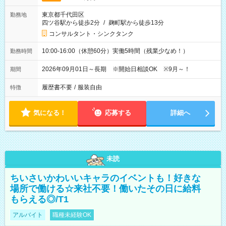
東京都千代田区
勤務地
四ツ谷駅から徒歩2分
/
麹町駅から徒歩13分
コンサルタント・シンクタンク
10:00-16:00（休憩60分）実働5時間（残業少なめ！）
勤務時間
2026年09月01日～長期 ※開始日相談OK ※9月～！
期間
履歴書不要
/
服装自由
特徴
気になる！
応募する
詳細へ
未読
ちいさいかわいいキャラのイベントも！好きな
場所で働ける☆来社不要！働いたその日に給料
もらえる◎/T1
アルバイト
職種未経験OK