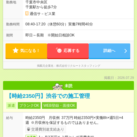
千葉市中央区
勤務地
千葉駅から徒歩7分
通信サ－ビス業
08:40-17:20（休憩60分）実働7時間40分
勤務時間
即日～長期 ※開始日相談OK
期間
気になる！
応募する
詳細へ
掲載元企業名
株式会社リクルートスタッフィング
掲載日：2026.07.29
未読
【時給2350円】渋谷での施工管理
派遣
ブランクOK
WEB登録・面接OK
時給2350円 月収例 37万円 時給2350円×実働8h×週5日×4
給与
週 ※月収例を保証するものではありません。
交通費別途支給あり