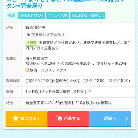
タン×完全座り
派遣
職種未経験OK
ブランクOK
WEB登録・面接OK
時給1500円
給与
交通費別途支給あり
実費支給／当社規定あり。通勤交通費実費支払／上限4
交通費
万円／月※規定あり
埼玉県加須市
勤務地
加須駅から車10分
/
久喜駅から車20分
/
鴻巣駅から車20分
物流・ロジスティクス
(1)09:00-17:00(休憩60分) ※休憩（12:00-12:50、15:00-15:10）
勤務時間
1ヶ月以上3ヶ月未満／即日～9月末まで
期間
履歴書不要
/
40～50代活躍中
/
10名以上の大量募集
特徴
気になる！
応募する
詳細へ