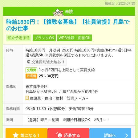
掲載日：2026.07.30
未読
時給1830円！【複数名募集】【社員前提】月島で
のお仕事
紹介予定派遣
ブランクOK
WEB登録・面接OK
時給1830円 月収例 29万円 時給1830円×実働7h45m×週5日×4
給与
週+残業5h ※月収例を保証するものではありません。
交通費別途支給あり
1ヶ月3万円を上限として実費支給
交通費
25～30万円
月収例
東京都中央区
勤務地
月島駅から徒歩5分
/
勝どき駅から徒歩7分
建設業・住宅・建材・設備メ－カ－
08:45-17:30（休憩60分）実働7時間45分
勤務時間
【急募】即日～長期 ※開始日相談OK ※8月～！
期間
気になる！
応募する
詳細へ