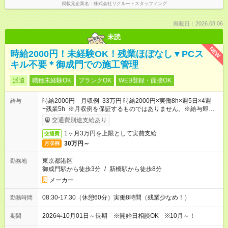
掲載元企業名
株式会社リクルートスタッフィング
掲載日：2026.08.06
未読
NEW
時給2000円！未経験OK！残業ほぼなし▼PCス
キル不要＊御成門での施工管理
派遣
職種未経験OK
ブランクOK
WEB登録・面接OK
時給2000円 月収例 33万円 時給2000円×実働8h×週5日×4週
給与
+残業5h ※月収例を保証するものではありません。※給与即受取
りサービス利用可（利用条件有）
交通費別途支給あり
1ヶ月3万円を上限として実費支給
交通費
30万円～
月収例
東京都港区
勤務地
御成門駅から徒歩3分
/
新橋駅から徒歩8分
メーカー
08:30-17:30（休憩60分）実働8時間（残業少なめ！）
勤務時間
2026年10月01日～長期 ※開始日相談OK ※10月～！
期間