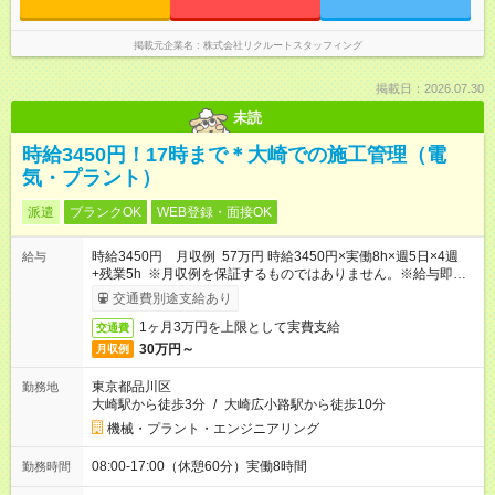
掲載元企業名
株式会社リクルートスタッフィング
掲載日：2026.07.30
未読
時給3450円！17時まで＊大崎での施工管理（電
気・プラント）
派遣
ブランクOK
WEB登録・面接OK
時給3450円 月収例 57万円 時給3450円×実働8h×週5日×4週
給与
+残業5h ※月収例を保証するものではありません。※給与即受取
りサービス利用可（利用条件有）
交通費別途支給あり
1ヶ月3万円を上限として実費支給
交通費
30万円～
月収例
東京都品川区
勤務地
大崎駅から徒歩3分
/
大崎広小路駅から徒歩10分
機械・プラント・エンジニアリング
08:00-17:00（休憩60分）実働8時間
勤務時間