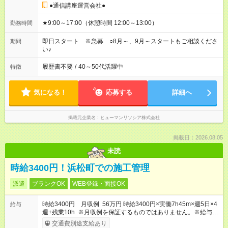
●通信講座運営会社●
★9:00～17:00（休憩時間 12:00～13:00）
勤務時間
即日スタート ※急募 ○8月～、9月～スタートもご相談くださ
期間
い♪
履歴書不要
/
40～50代活躍中
特徴
気になる！
応募する
詳細へ
掲載元企業名
ヒューマンリソシア株式会社
掲載日：2026.08.05
未読
時給3400円！浜松町での施工管理
派遣
ブランクOK
WEB登録・面接OK
時給3400円 月収例 56万円 時給3400円×実働7h45m×週5日×4
給与
週+残業10h ※月収例を保証するものではありません。※給与即
受取りサービス利用可（利用条件有）
交通費別途支給あり