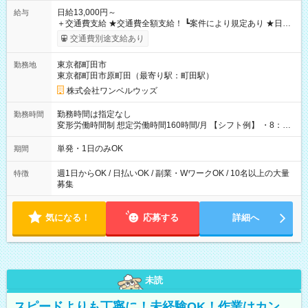
日給13,000円～
給与
＋交通費支給 ★交通費全額支給！ ┗案件により規定あり ★日払
いOK！（規定あり） ┗働いたその日に現金GET♪ お仕事後はコ
交通費別途支給あり
ンビニATMから 日払い分を引き落とせます！ 【試用期間】試
用期間なし
東京都町田市
勤務地
東京都町田市原町田（最寄り駅：町田駅）
株式会社ワンベルウッズ
勤務時間は指定なし
勤務時間
変形労働時間制 想定労働時間160時間/月 【シフト例】 ・8：00
～21：00
単発・1日のみOK
期間
週1日からOK / 日払いOK / 副業・WワークOK / 10名以上の大量
特徴
募集
気になる！
応募する
詳細へ
未読
スピードよりも丁寧に！未経験OK！作業はカン