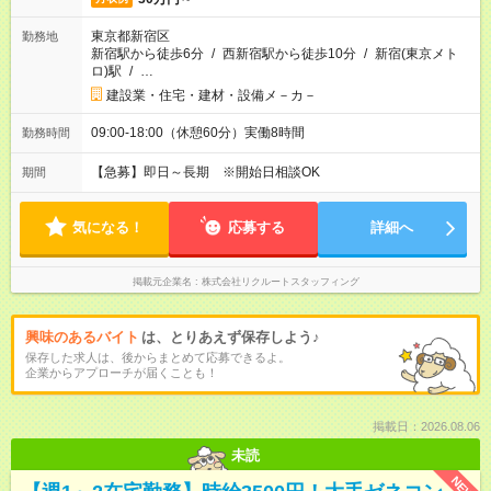
東京都新宿区
勤務地
新宿駅から徒歩6分
/
西新宿駅から徒歩10分
/
新宿(東京メト
ロ)駅
/
…
建設業・住宅・建材・設備メ－カ－
09:00-18:00（休憩60分）実働8時間
勤務時間
【急募】即日～長期 ※開始日相談OK
期間
気になる！
応募する
詳細へ
掲載元企業名
株式会社リクルートスタッフィング
興味のあるバイト
は、とりあえず保存しよう♪
保存した求人は、後からまとめて応募できるよ。
企業からアプローチが届くことも！
掲載日：2026.08.06
未読
NEW