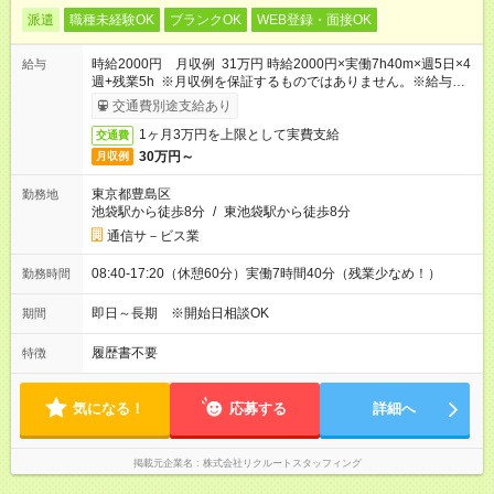
派遣
職種未経験OK
ブランクOK
WEB登録・面接OK
時給2000円 月収例 31万円 時給2000円×実働7h40m×週5日×4
給与
週+残業5h ※月収例を保証するものではありません。※給与即受
取りサービス利用可（利用条件有）
交通費別途支給あり
1ヶ月3万円を上限として実費支給
交通費
30万円～
月収例
東京都豊島区
勤務地
池袋駅から徒歩8分
/
東池袋駅から徒歩8分
通信サ－ビス業
08:40-17:20（休憩60分）実働7時間40分（残業少なめ！）
勤務時間
即日～長期 ※開始日相談OK
期間
履歴書不要
特徴
気になる！
応募する
詳細へ
掲載元企業名
株式会社リクルートスタッフィング