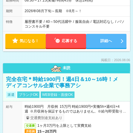
08:30～17:15(実働7時間45分 休憩1時間)
勤務時間
2026年08月下旬～長期 ※8月～！
期間
履歴書不要
/
40～50代活躍中
/
服装自由
/
電話対応なし
/
パソ
特徴
コンスキル不要
気になる！
応募する
詳細へ
掲載日：2026.08.06
未読
完全在宅＊時給1900円！週4日＆10～16時！メ
ディアコンサル企業で事務アシ
派遣
ブランクOK
WEB登録・面接OK
時給1900円 月収例 15万円 時給1900円×実働5h×週4日×4
給与
週 ※月収例を保証するものではありません。※給与即受取りサ
ービス利用可（利用条件有）
交通費別途支給あり
1ヶ月3万円を上限として実費支給
交通費
15～20万円
月収例