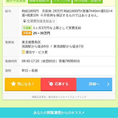
紹介予定派遣
職種未経験OK
ブランクOK
WEB登録・面接OK
時給1800円 月収例 29万円 時給1800円×実働7h40m×週5日×4
給与
週+残業10h ※月収例を保証するものではありません。
交通費別途支給あり
1ヶ月3万円を上限として実費支給
交通費
25～30万円
月収例
東京都豊島区
勤務地
池袋駅から徒歩6分
/
東池袋駅から徒歩7分
通信サ－ビス業
08:40-17:20（休憩60分）実働7時間40分
勤務時間
即日～長期
期間
気になる！
応募する
詳細へ
掲載元企業名
株式会社リクルートスタッフィング
あなたの閲覧履歴からのオススメ