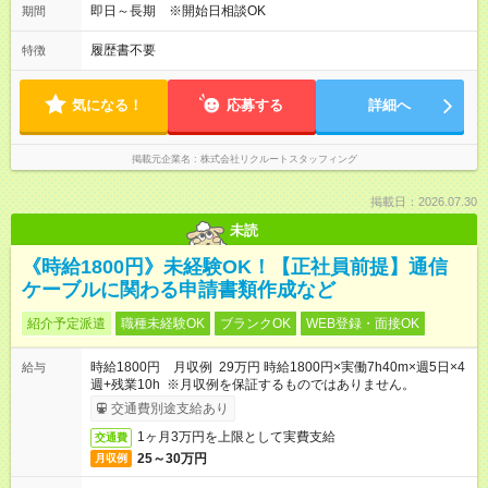
即日～長期 ※開始日相談OK
期間
履歴書不要
特徴
気になる！
応募する
詳細へ
掲載元企業名
株式会社リクルートスタッフィング
掲載日：2026.07.30
未読
《時給1800円》未経験OK！【正社員前提】通信
ケーブルに関わる申請書類作成など
紹介予定派遣
職種未経験OK
ブランクOK
WEB登録・面接OK
時給1800円 月収例 29万円 時給1800円×実働7h40m×週5日×4
給与
週+残業10h ※月収例を保証するものではありません。
交通費別途支給あり
1ヶ月3万円を上限として実費支給
交通費
25～30万円
月収例