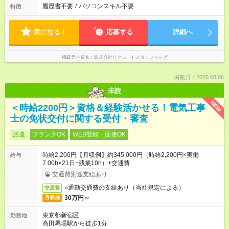
履歴書不要
/
パソコンスキル不要
特徴
気になる！
応募する
詳細へ
掲載元企業名
株式会社リクルートスタッフィング
掲載日：2026.08.06
未読
NEW
＜時給2200円＞資格＆経験活かせる！電気工事
士の免状交付に関する受付・審査
派遣
ブランクOK
WEB登録・面接OK
時給2,200円【月収例】約345,000円（時給2,200円×実働
給与
7.00h×21日+残業10h）+交通費
交通費別途支給あり
○通勤交通費の支給あり（当社規定による）
交通費
30万円～
月収例
東京都新宿区
勤務地
高田馬場駅から徒歩1分