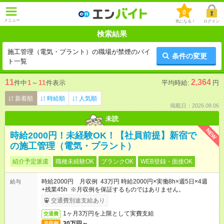
0
メニュー
気になる！
ログイン
検索結果
施工管理（電気・プラント）の職場が禁煙のバイ
条件の変更
ト一覧
11
2,364
件中
1
～
11
件表示
平均時給:
円
新着順
時給順
人気順
掲載日：2026.08.06
未読
NEW
時給2000円！未経験OK！【社員前提】新宿で
の施工管理（電気・プラント）
紹介予定派遣
職種未経験OK
ブランクOK
WEB登録・面接OK
時給2000円 月収例 43万円 時給2000円×実働8h×週5日×4週
給与
+残業45h ※月収例を保証するものではありません。
交通費別途支給あり
1ヶ月3万円を上限として実費支給
交通費
30万円～
月収例