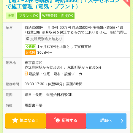
【週1～2在宅勤務】時給3500円！大手ゼネコン
で施工管理（電気・プラント）
派遣
ブランクOK
WEB登録・面接OK
時給3500円 月収例 60万円 時給3500円×実働8h×週5日×4週
給与
+残業10h ※月収例を保証するものではありません。※給与即受
取りサービス利用可（利用条件有）
交通費別途支給あり
1ヶ月3万円を上限として実費支給
交通費
30万円～
月収例
東京都港区
勤務地
赤坂見附駅から徒歩3分
/
永田町駅から徒歩5分
建設業・住宅・建材・設備メ－カ－
08:30-17:30（休憩60分）実働8時間
勤務時間
即日～長期 ※開始日相談OK
期間
履歴書不要
特徴
気になる！
応募する
詳細へ