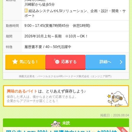
川崎駅から徒歩5分
組込みシステムやLSIソリューション、企画・設計・開発・サ
ポート
9:00～17:45(実働7時間45分 休憩1時間)
勤務時間
2026年10月上旬～長期 ※10月～OK！
期間
履歴書不要
/
40～50代活躍中
特徴
気になる！
応募する
詳細へ
掲載元企業名
パーソルエクセルHRパートナーズ株式会社（エンジニア部門）
興味のあるバイト
は、とりあえず保存しよう♪
保存した求人は、後からまとめて応募できるよ。
企業からアプローチが届くことも！
掲載日：2026.08.04
未読
NEW