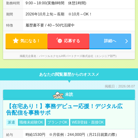
9:00～18:00(実働8時間 休憩1時間)
勤務時間
2026年10月上旬～長期 ※10月～OK！
期間
履歴書不要
/
40～50代活躍中
特徴
気になる！
応募する
詳細へ
掲載元企業名
パーソルエクセルHRパートナーズ株式会社（エンジニア部門）
あなたの閲覧履歴からのオススメ
掲載日：2026.08.07
未読
【在宅あり！】事務デビュー応援！デジタル広
告配信を事務サポ
派遣
職種未経験OK
ブランクOK
WEB登録・面接OK
時給1530円 ※月収例：244,000円（月21日就業の際）
給与