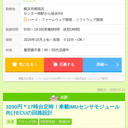
横浜市都筑区
勤務地
センター南駅から徒歩5分
ハード・ファームウェア開発，ソフトウェア開発
9:00～18:00(実働8時間 休憩1時間)
勤務時間
2026年10月上旬～長期 ※10月～OK！
期間
履歴書不要
/
40～50代活躍中
特徴
気になる！
応募する
詳細へ
掲載元企業名
パーソルエクセルHRパートナーズ株式会社（エンジニア部門）
掲載日：2026.07.21
未読
3200円＊17時台定時！車載IMUセンサモジュール
向けECUの回路設計
派遣
ブランクOK
WEB登録・面接OK