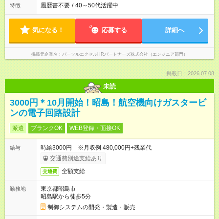
履歴書不要
/
40～50代活躍中
特徴
気になる！
応募する
詳細へ
掲載元企業名
パーソルエクセルHRパートナーズ株式会社（エンジニア部門）
掲載日：2026.07.08
未読
3000円＊10月開始！昭島！航空機向けガスタービ
ンの電子回路設計
派遣
ブランクOK
WEB登録・面接OK
時給3000円 ※月収例 480,000円+残業代
給与
交通費別途支給あり
全額支給
交通費
東京都昭島市
勤務地
昭島駅から徒歩5分
制御システムの開発・製造・販売