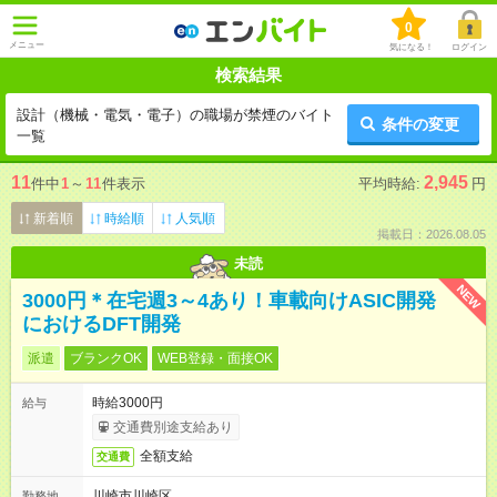
0
メニュー
気になる！
ログイン
検索結果
設計（機械・電気・電子）の職場が禁煙のバイト
条件の変更
一覧
11
2,945
件中
1
～
11
件表示
平均時給:
円
新着順
時給順
人気順
掲載日：2026.08.05
未読
NEW
3000円＊在宅週3～4あり！車載向けASIC開発
におけるDFT開発
派遣
ブランクOK
WEB登録・面接OK
時給3000円
給与
交通費別途支給あり
全額支給
交通費
川崎市川崎区
勤務地