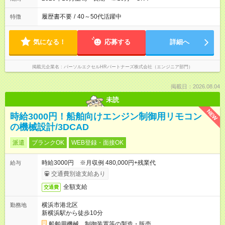
履歴書不要
/
40～50代活躍中
特徴
気になる！
応募する
詳細へ
掲載元企業名
パーソルエクセルHRパートナーズ株式会社（エンジニア部門）
掲載日：2026.08.04
未読
NEW
時給3000円！船舶向けエンジン制御用リモコン
の機械設計/3DCAD
派遣
ブランクOK
WEB登録・面接OK
時給3000円 ※月収例 480,000円+残業代
給与
交通費別途支給あり
全額支給
交通費
横浜市港北区
勤務地
新横浜駅から徒歩10分
船舶用機械，制御装置等の製造・販売