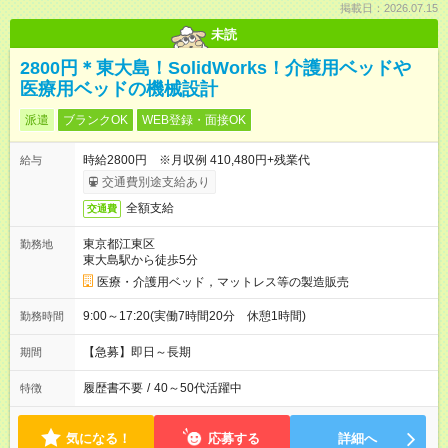
掲載日：2026.07.15
未読
2800円＊東大島！SolidWorks！介護用ベッドや
医療用ベッドの機械設計
派遣
ブランクOK
WEB登録・面接OK
時給2800円 ※月収例 410,480円+残業代
給与
交通費別途支給あり
全額支給
交通費
東京都江東区
勤務地
東大島駅から徒歩5分
医療・介護用ベッド，マットレス等の製造販売
9:00～17:20(実働7時間20分 休憩1時間)
勤務時間
【急募】即日～長期
期間
履歴書不要
/
40～50代活躍中
特徴
気になる！
応募する
詳細へ