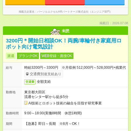
掲載元企業名
パーソルエクセルHRパートナーズ株式会社（エンジニア部門）
掲載日：2026.07.08
未読
3200円＊開始日相談OK！両腕/車輪付き家庭用ロ
ボット向け電気設計
派遣
ブランクOK
WEB登録・面接OK
時給3200円～3300円 ※月収例 512,000円～528,000円+残業代
給与
交通費別途支給あり
全額支給
交通費
東京都大田区
勤務地
流通センター駅から徒歩5分
AI技術とロボット技術の融合を目指す研究事業
9:00～18:00(実働8時間 休憩1時間)
勤務時間
【急募】即日～長期 ※8月～OK！
期間