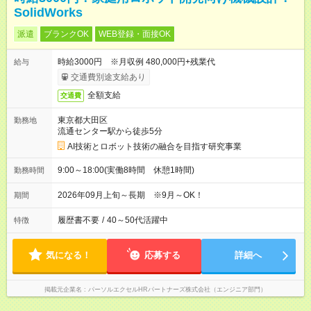
SolidWorks
派遣
ブランクOK
WEB登録・面接OK
時給3000円 ※月収例 480,000円+残業代
給与
交通費別途支給あり
全額支給
交通費
東京都大田区
勤務地
流通センター駅から徒歩5分
AI技術とロボット技術の融合を目指す研究事業
9:00～18:00(実働8時間 休憩1時間)
勤務時間
2026年09月上旬～長期 ※9月～OK！
期間
履歴書不要
/
40～50代活躍中
特徴
気になる！
応募する
詳細へ
掲載元企業名
パーソルエクセルHRパートナーズ株式会社（エンジニア部門）