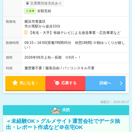
交通費別途支給あり
全額支給
交通費
横浜市青葉区
勤務地
市が尾駅から徒歩10分
【有名・大手】有線テレビによる放送事業・広告事業など
09:15～18:00(実働7時間45分 休憩1時間) ※朝ゆっくりが嬉し
勤務時間
い！
2026年09月上旬～長期 ※9月～！
期間
履歴書不要
/
服装自由
/
パソコンスキル不要
特徴
気になる！
応募する
詳細へ
掲載日：2026.08.07
未読
＜未経験OK＞グルメサイト運営会社でデータ抽
出・レポート作成など＠在宅OK