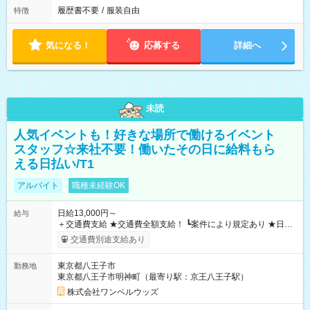
履歴書不要
/
服装自由
特徴
気になる！
応募する
詳細へ
未読
人気イベントも！好きな場所で働けるイベント
スタッフ☆来社不要！働いたその日に給料もら
える日払い/T1
アルバイト
職種未経験OK
日給13,000円～
給与
＋交通費支給 ★交通費全額支給！ ┗案件により規定あり ★日払
いOK！（規定あり） ┗働いたその日に現金GET♪ お仕事後はコ
交通費別途支給あり
ンビニATMから 日払い分を引き落とせます！ 【試用期間】試
用期間なし
東京都八王子市
勤務地
東京都八王子市明神町（最寄り駅：京王八王子駅）
株式会社ワンベルウッズ