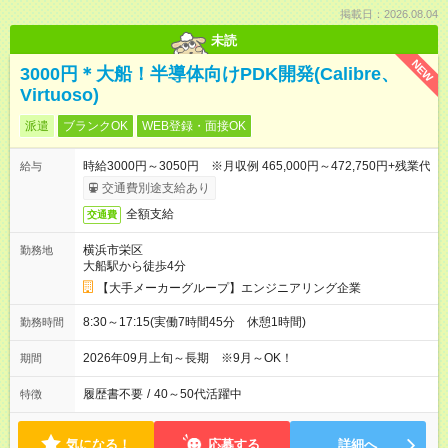
掲載日：2026.08.04
未読
NEW
3000円＊大船！半導体向けPDK開発(Calibre、
Virtuoso)
派遣
ブランクOK
WEB登録・面接OK
時給3000円～3050円 ※月収例 465,000円～472,750円+残業代
給与
交通費別途支給あり
全額支給
交通費
横浜市栄区
勤務地
大船駅から徒歩4分
【大手メーカーグループ】エンジニアリング企業
8:30～17:15(実働7時間45分 休憩1時間)
勤務時間
2026年09月上旬～長期 ※9月～OK！
期間
履歴書不要
/
40～50代活躍中
特徴
気になる！
応募する
詳細へ