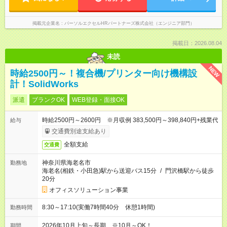
掲載元企業名
パーソルエクセルHRパートナーズ株式会社（エンジニア部門）
掲載日：2026.08.04
未読
NEW
時給2500円～！複合機/プリンター向け機構設
計！SolidWorks
派遣
ブランクOK
WEB登録・面接OK
時給2500円～2600円 ※月収例 383,500円～398,840円+残業代
給与
交通費別途支給あり
全額支給
交通費
神奈川県海老名市
勤務地
海老名(相鉄・小田急)駅から送迎バス15分
/
門沢橋駅から徒歩
20分
オフィスソリューション事業
8:30～17:10(実働7時間40分 休憩1時間)
勤務時間
2026年10月上旬～長期 ※10月～OK！
期間