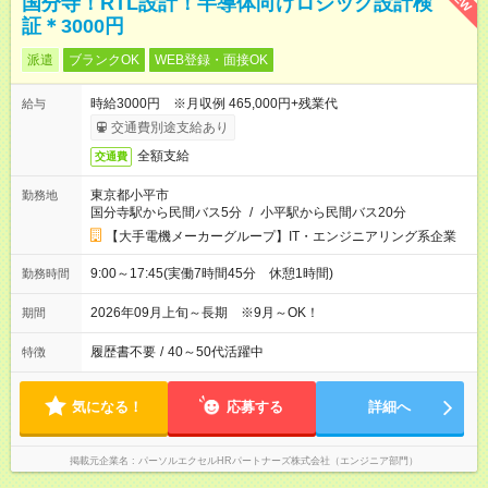
国分寺！RTL設計！半導体向けロジック設計検
証＊3000円
派遣
ブランクOK
WEB登録・面接OK
時給3000円 ※月収例 465,000円+残業代
給与
交通費別途支給あり
全額支給
交通費
東京都小平市
勤務地
国分寺駅から民間バス5分
/
小平駅から民間バス20分
【大手電機メーカーグループ】IT・エンジニアリング系企業
9:00～17:45(実働7時間45分 休憩1時間)
勤務時間
2026年09月上旬～長期 ※9月～OK！
期間
履歴書不要
/
40～50代活躍中
特徴
気になる！
応募する
詳細へ
掲載元企業名
パーソルエクセルHRパートナーズ株式会社（エンジニア部門）