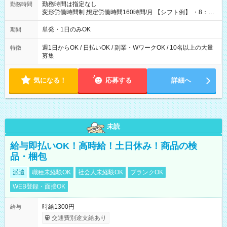
勤務時間は指定なし
勤務時間
変形労働時間制 想定労働時間160時間/月 【シフト例】 ・8：00
～21：00
単発・1日のみOK
期間
週1日からOK / 日払いOK / 副業・WワークOK / 10名以上の大量
特徴
募集
気になる！
応募する
詳細へ
未読
給与即払いOK！高時給！土日休み！商品の検
品・梱包
派遣
職種未経験OK
社会人未経験OK
ブランクOK
WEB登録・面接OK
時給1300円
給与
交通費別途支給あり