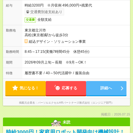
時給3200円 ※月収例 496,000円+残業代
給与
交通費別途支給あり
全額支給
交通費
東京都立川市
勤務地
高松(東京都)駅から徒歩3分
組込デザイン・ソリューション事業
8:45～17:15(実働7時間45分 休憩45分)
勤務時間
2026年09月上旬～長期 ※9月～OK！
期間
履歴書不要
/
40～50代活躍中
/
服装自由
特徴
気になる！
応募する
詳細へ
掲載元企業名
パーソルエクセルHRパートナーズ株式会社（エンジニア部門）
掲載日：2026.07.15
未読
時給3000円！家庭用ロボット開発向け機械設計！