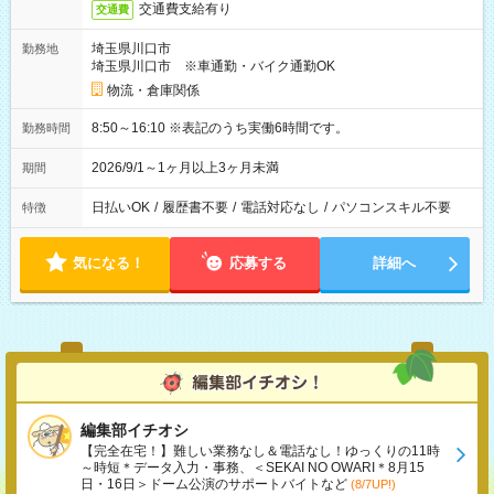
交通費支給有り
交通費
埼玉県川口市
勤務地
埼玉県川口市 ※車通勤・バイク通勤OK
物流・倉庫関係
8:50～16:10 ※表記のうち実働6時間です。
勤務時間
2026/9/1～1ヶ月以上3ヶ月未満
期間
日払いOK
/
履歴書不要
/
電話対応なし
/
パソコンスキル不要
特徴
気になる！
応募する
詳細へ
編集部イチオシ
【完全在宅！】難しい業務なし＆電話なし！ゆっくりの11時
～時短＊データ入力・事務、＜SEKAI NO OWARI＊8月15
日・16日＞ドーム公演のサポートバイトなど
(8/7UP!)