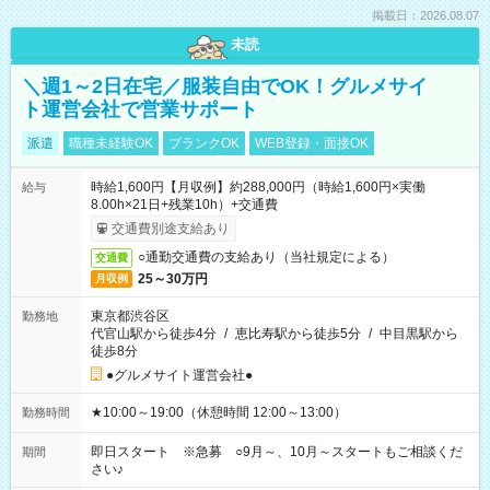
掲載日：2026.08.07
未読
＼週1～2日在宅／服装自由でOK！グルメサイ
ト運営会社で営業サポート
派遣
職種未経験OK
ブランクOK
WEB登録・面接OK
時給1,600円【月収例】約288,000円（時給1,600円×実働
給与
8.00h×21日+残業10h）+交通費
交通費別途支給あり
○通勤交通費の支給あり（当社規定による）
交通費
25～30万円
月収例
東京都渋谷区
勤務地
代官山駅から徒歩4分
/
恵比寿駅から徒歩5分
/
中目黒駅から
徒歩8分
●グルメサイト運営会社●
★10:00～19:00（休憩時間 12:00～13:00）
勤務時間
即日スタート ※急募 ○9月～、10月～スタートもご相談くだ
期間
さい♪