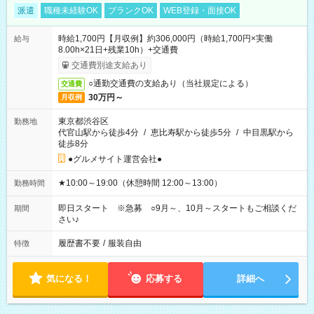
派遣
職種未経験OK
ブランクOK
WEB登録・面接OK
時給1,700円【月収例】約306,000円（時給1,700円×実働
給与
8.00h×21日+残業10h）+交通費
交通費別途支給あり
○通勤交通費の支給あり（当社規定による）
交通費
30万円～
月収例
東京都渋谷区
勤務地
代官山駅から徒歩4分
/
恵比寿駅から徒歩5分
/
中目黒駅から
徒歩8分
●グルメサイト運営会社●
★10:00～19:00（休憩時間 12:00～13:00）
勤務時間
即日スタート ※急募 ○9月～、10月～スタートもご相談くだ
期間
さい♪
履歴書不要
/
服装自由
特徴
気になる！
応募する
詳細へ