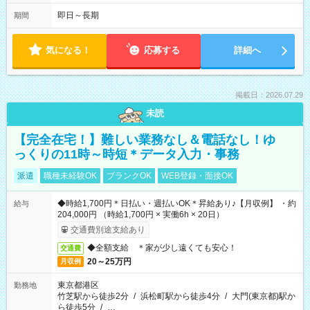
即日～長期
期間
気になる！
応募する
詳細へ
掲載日：2026.07.29
未読
【完全在宅！】難しい業務なし＆電話なし！ゆ
っくりの11時～時短＊データ入力・事務
派遣
職種未経験OK
ブランクOK
WEB登録・面接OK
◆時給1,700円＊日払い・週払いOK＊昇給あり♪【月収例】 ・約
給与
204,000円 （時給1,700円 × 実働6h × 20日）
交通費別途支給あり
◆全額支給 ＊家が少し遠くても安心！
交通費
20～25万円
月収例
東京都港区
勤務地
竹芝駅から徒歩2分
/
浜松町駅から徒歩4分
/
大門(東京都)駅か
ら徒歩5分
/
…