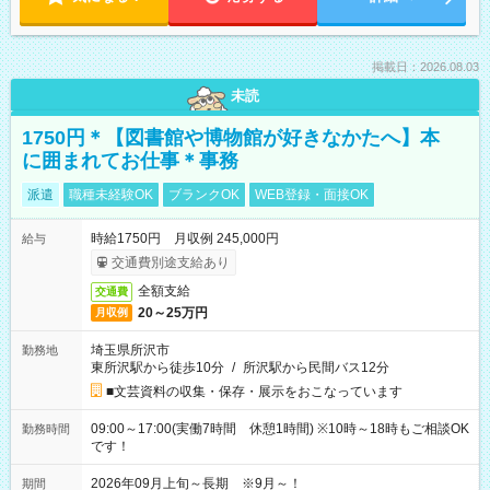
掲載日：2026.08.03
未読
1750円＊【図書館や博物館が好きなかたへ】本
に囲まれてお仕事＊事務
派遣
職種未経験OK
ブランクOK
WEB登録・面接OK
時給1750円 月収例 245,000円
給与
交通費別途支給あり
全額支給
交通費
20～25万円
月収例
埼玉県所沢市
勤務地
東所沢駅から徒歩10分
/
所沢駅から民間バス12分
■文芸資料の収集・保存・展示をおこなっています
09:00～17:00(実働7時間 休憩1時間) ※10時～18時もご相談OK
勤務時間
です！
2026年09月上旬～長期 ※9月～！
期間