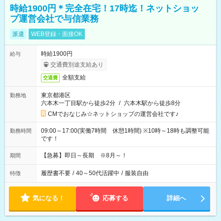
時給1900円＊完全在宅！17時迄！ネットショッ
プ運営会社で与信業務
派遣
WEB登録・面接OK
時給1900円
給与
交通費別途支給あり
全額支給
交通費
東京都港区
勤務地
六本木一丁目駅から徒歩2分
/
六本木駅から徒歩8分
CMでおなじみ☆ネットショップの運営会社です♪
09:00～17:00(実働7時間 休憩1時間) ※10時～18時も調整可能
勤務時間
です！
【急募】即日～長期 ※8月～！
期間
履歴書不要
/
40～50代活躍中
/
服装自由
特徴
気になる！
応募する
詳細へ