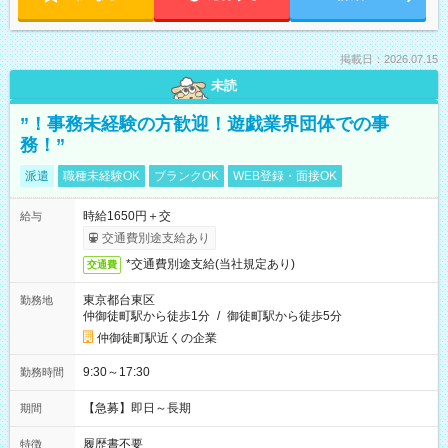
掲載日：2026.07.15
未読
”！事務未経験の方歓迎！遊戯業界団体での事
務！”
派遣
職種未経験OK
ブランクOK
WEB登録・面接OK
時給1650円＋交
給与
交通費別途支給あり
*交通費別途支給(当社規定あり)
交通費
東京都台東区
勤務地
仲御徒町駅から徒歩1分
/
御徒町駅から徒歩5分
仲御徒町駅近くの企業
9:30～17:30
勤務時間
【急募】即日～長期
期間
履歴書不要
特徴