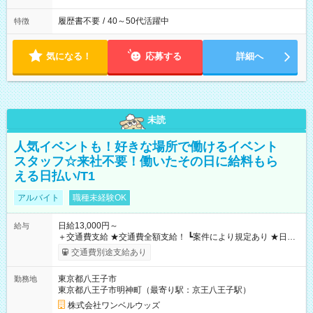
履歴書不要
/
40～50代活躍中
特徴
気になる！
応募する
詳細へ
未読
人気イベントも！好きな場所で働けるイベント
スタッフ☆来社不要！働いたその日に給料もら
える日払い/T1
アルバイト
職種未経験OK
日給13,000円～
給与
＋交通費支給 ★交通費全額支給！ ┗案件により規定あり ★日払
いOK！（規定あり） ┗働いたその日に現金GET♪ お仕事後はコ
交通費別途支給あり
ンビニATMから 日払い分を引き落とせます！ 【試用期間】試
用期間なし
東京都八王子市
勤務地
東京都八王子市明神町（最寄り駅：京王八王子駅）
株式会社ワンベルウッズ