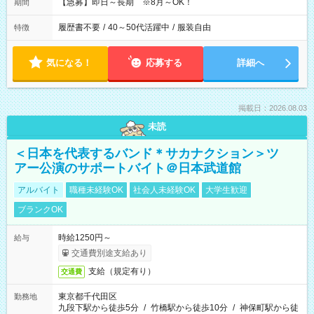
【急募】即日～長期 ※8月～OK！
期間
履歴書不要
/
40～50代活躍中
/
服装自由
特徴
気になる！
応募する
詳細へ
掲載日：2026.08.03
未読
＜日本を代表するバンド＊サカナクション＞ツ
アー公演のサポートバイト＠日本武道館
アルバイト
職種未経験OK
社会人未経験OK
大学生歓迎
ブランクOK
時給1250円～
給与
交通費別途支給あり
支給（規定有り）
交通費
東京都千代田区
勤務地
九段下駅から徒歩5分
/
竹橋駅から徒歩10分
/
神保町駅から徒