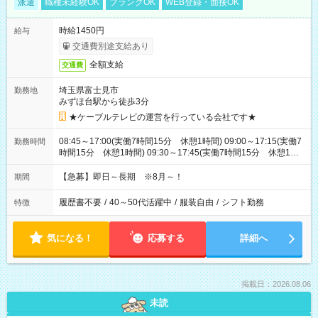
派遣
職種未経験OK
ブランクOK
WEB登録・面接OK
時給1450円
給与
交通費別途支給あり
全額支給
交通費
埼玉県富士見市
勤務地
みずほ台駅から徒歩3分
★ケーブルテレビの運営を行っている会社です★
08:45～17:00(実働7時間15分 休憩1時間) 09:00～17:15(実働7
勤務時間
時間15分 休憩1時間) 09:30～17:45(実働7時間15分 休憩1時
間) ※11:45～20:00：週1回程度遅番あります(在宅勤務OK) ※配
属チームにより
【急募】即日～長期 ※8月～！
期間
履歴書不要
/
40～50代活躍中
/
服装自由
/
シフト勤務
特徴
気になる！
応募する
詳細へ
掲載日：2026.08.06
未読