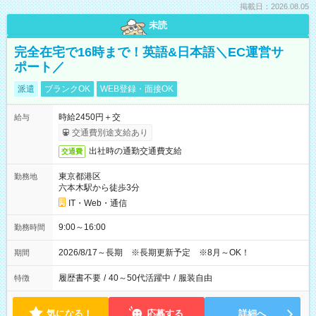
掲載日：2026.08.05
未読
完全在宅で16時まで！英語&日本語＼EC運営サ
ポート／
派遣
ブランクOK
WEB登録・面接OK
時給2450円＋交
給与
交通費別途支給あり
出社時の通勤交通費支給
交通費
東京都港区
勤務地
六本木駅から徒歩3分
IT・Web・通信
9:00～16:00
勤務時間
2026/8/17～長期 ※長期更新予定 ※8月～OK！
期間
履歴書不要
/
40～50代活躍中
/
服装自由
特徴
気になる！
応募する
詳細へ