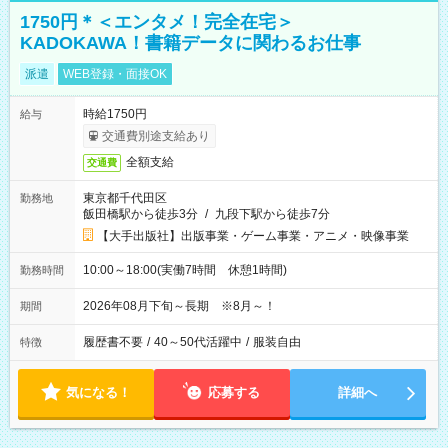
1750円＊＜エンタメ！完全在宅＞
KADOKAWA！書籍データに関わるお仕事
派遣
WEB登録・面接OK
時給1750円
給与
交通費別途支給あり
全額支給
交通費
東京都千代田区
勤務地
飯田橋駅から徒歩3分
/
九段下駅から徒歩7分
【大手出版社】出版事業・ゲーム事業・アニメ・映像事業
10:00～18:00(実働7時間 休憩1時間)
勤務時間
2026年08月下旬～長期 ※8月～！
期間
履歴書不要
/
40～50代活躍中
/
服装自由
特徴
気になる！
応募する
詳細へ