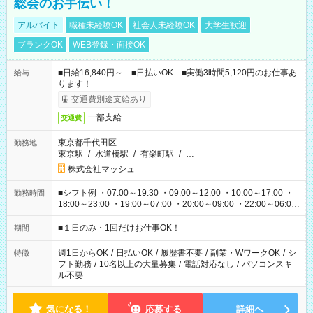
総会のお手伝い！
アルバイト
職種未経験OK
社会人未経験OK
大学生歓迎
ブランクOK
WEB登録・面接OK
■日給16,840円～ ■日払いOK ■実働3時間5,120円のお仕事あ
給与
ります！
交通費別途支給あり
一部支給
交通費
東京都千代田区
勤務地
東京駅
/
水道橋駅
/
有楽町駅
/
…
株式会社マッシュ
■シフト例 ・07:00～19:30 ・09:00～12:00 ・10:00～17:00 ・
勤務時間
18:00～23:00 ・19:00～07:00 ・20:00～09:00 ・22:00～06:00
etc ★最短で3時間で5,120円のお仕事から 15時間で2万円近く稼
げるお仕事も！ ご希望のお時間に合わせてご紹介！ ※シフトは
■１日のみ・1回だけお仕事OK！
期間
現場によって異なります。 ※勿論、休憩時間はあるのでご安心
ください！
週1日からOK
/
日払いOK
/
履歴書不要
/
副業・WワークOK
/
シ
特徴
フト勤務
/
10名以上の大量募集
/
電話対応なし
/
パソコンスキ
ル不要
気になる！
応募する
詳細へ