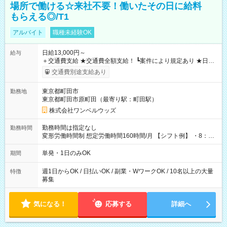
場所で働ける☆来社不要！働いたその日に給料
もらえる◎/T1
アルバイト
職種未経験OK
日給13,000円～
給与
＋交通費支給 ★交通費全額支給！ ┗案件により規定あり ★日払
いOK！（規定あり） ┗働いたその日に現金GET♪ お仕事後はコ
交通費別途支給あり
ンビニATMから 日払い分を引き落とせます！ 【試用期間】試
用期間なし
東京都町田市
勤務地
東京都町田市原町田（最寄り駅：町田駅）
株式会社ワンベルウッズ
勤務時間は指定なし
勤務時間
変形労働時間制 想定労働時間160時間/月 【シフト例】 ・8：00
～21：00
単発・1日のみOK
期間
週1日からOK / 日払いOK / 副業・WワークOK / 10名以上の大量
特徴
募集
気になる！
応募する
詳細へ