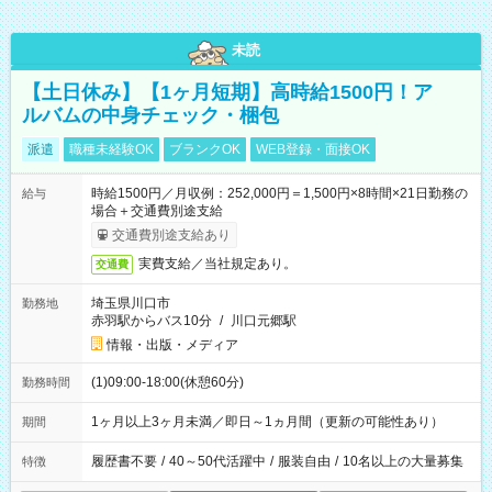
未読
【土日休み】【1ヶ月短期】高時給1500円！ア
ルバムの中身チェック・梱包
派遣
職種未経験OK
ブランクOK
WEB登録・面接OK
時給1500円／月収例：252,000円＝1,500円×8時間×21日勤務の
給与
場合＋交通費別途支給
交通費別途支給あり
実費支給／当社規定あり。
交通費
埼玉県川口市
勤務地
赤羽駅からバス10分
/
川口元郷駅
情報・出版・メディア
(1)09:00-18:00(休憩60分)
勤務時間
1ヶ月以上3ヶ月未満／即日～1ヵ月間（更新の可能性あり）
期間
履歴書不要
/
40～50代活躍中
/
服装自由
/
10名以上の大量募集
特徴