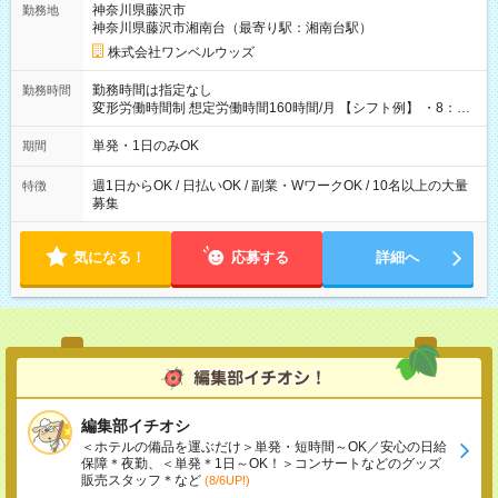
神奈川県藤沢市
勤務地
神奈川県藤沢市湘南台（最寄り駅：湘南台駅）
株式会社ワンベルウッズ
勤務時間は指定なし
勤務時間
変形労働時間制 想定労働時間160時間/月 【シフト例】 ・8：00
～21：00
単発・1日のみOK
期間
週1日からOK / 日払いOK / 副業・WワークOK / 10名以上の大量
特徴
募集
気になる！
応募する
詳細へ
編集部イチオシ
＜ホテルの備品を運ぶだけ＞単発・短時間～OK／安心の日給
保障＊夜勤、＜単発＊1日～OK！＞コンサートなどのグッズ
販売スタッフ＊など
(8/6UP!)