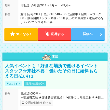
▼18:00～21:00
1日だけの単発OK！＃8月～ ＃9月～
期間
週1日からOK
/
日払いOK
/
40～50代活躍中
/
副業・Wワーク
特徴
OK
/
服装自由
/
シフト勤務
/
10名以上の大量募集
/
電話対応な
し
/
パソコンスキル不要
気になる！
応募する
詳細へ
未読
人気イベントも！好きな場所で働けるイベント
スタッフ☆来社不要！働いたその日に給料もら
える日払い/T1
アルバイト
職種未経験OK
日給13,000円～
給与
＋交通費支給 ★交通費全額支給！ ┗案件により規定あり ★日払
いOK！（規定あり） ┗働いたその日に現金GET♪ お仕事後はコ
交通費別途支給あり
ンビニATMから 日払い分を引き落とせます！ 【試用期間】試
用期間なし