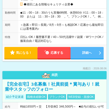
◆港区にある情報セキュリティ企業◆
◆11：00～18：30のうち実働6時間、休憩60分 ※11：00～18：
勤務時間
00 または 11：30～18：30 。*。ブランクOK！。*。 例え
ば前職が、 在宅/財団法人/事務/コールセンター/受付/販売/カフェ
スタッフ スイーツ販売/ホテルフロント/化粧品販売/など 様々な
＜急募＞即日～長期／8月～9月～も相談OK！応募から最短即日
期間
業界から入社して活躍されています♪
には選考案内♪
日払いOK
/
履歴書不要
/
40～50代活躍中
/
副業・WワークOK
/
特徴
服装自由
/
電話対応なし
気になる！
応募する
詳細へ
掲載日：2026.08.06
未読
【完全在宅】3名募集！社員前提＊賞与あり！就
業中スタッフのフォロー
紹介予定派遣
職種未経験OK
ブランクOK
WEB登録・面接OK
時給1650円＋交 【月収例】346,500円～ ■給与の前払いが可
給与