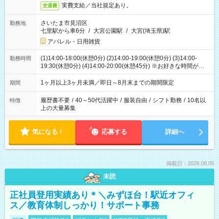
実費支給／当社規定あり。
交通費
さいたま市見沼区
勤務地
七里駅から車6分
/
大宮公園駅
/
大宮(埼玉県)駅
アパレル・日用雑貨
(1)14:00-18:00(休憩0分) (2)14:00-19:00(休憩0分) (3)14:00-
勤務時間
19:30(休憩0分) (4)14:00-20:00(休憩45分) ※お好きな時間が選べ
ます
1ヶ月以上3ヶ月未満／即日～8月末までの期間限定
期間
履歴書不要
/
40～50代活躍中
/
服装自由
/
シフト勤務
/
10名以
特徴
上の大量募集
気になる！
応募する
詳細へ
掲載日：2026.08.05
未読
正社員登用実績あり＊＼みずほ台！駅近オフィ
ス／教育体制しっかり！サポート事務