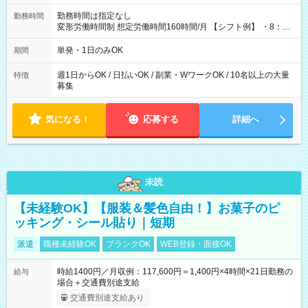
勤務時間は指定なし
勤務時間
変形労働時間制 想定労働時間160時間/月 【シフト例】 ・8：00
～21：00
単発・1日のみOK
期間
週1日からOK / 日払いOK / 副業・WワークOK / 10名以上の大量
特徴
募集
気になる！
応募する
詳細へ
未読
【未経験OK】【服装＆髪色自由！】お菓子のピ
ッキング・シール貼り｜短期
派遣
職種未経験OK
ブランクOK
WEB登録・面接OK
時給1400円／月収例：117,600円＝1,400円×4時間×21日勤務の
給与
場合＋交通費別途支給
交通費別途支給あり