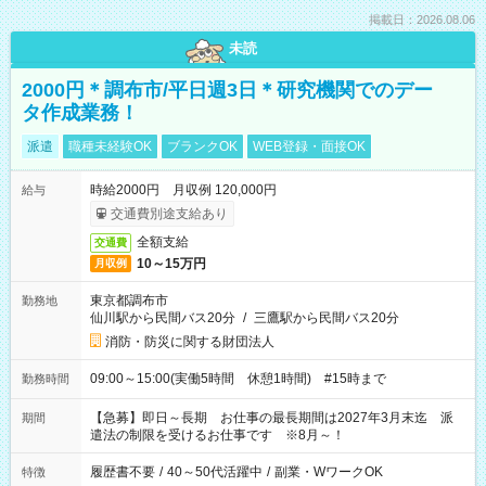
掲載日：2026.08.06
未読
2000円＊調布市/平日週3日＊研究機関でのデー
タ作成業務！
派遣
職種未経験OK
ブランクOK
WEB登録・面接OK
時給2000円 月収例 120,000円
給与
交通費別途支給あり
全額支給
交通費
10～15万円
月収例
東京都調布市
勤務地
仙川駅から民間バス20分
/
三鷹駅から民間バス20分
消防・防災に関する財団法人
09:00～15:00(実働5時間 休憩1時間) #15時まで
勤務時間
【急募】即日～長期 お仕事の最長期間は2027年3月末迄 派
期間
遣法の制限を受けるお仕事です ※8月～！
履歴書不要
/
40～50代活躍中
/
副業・WワークOK
特徴