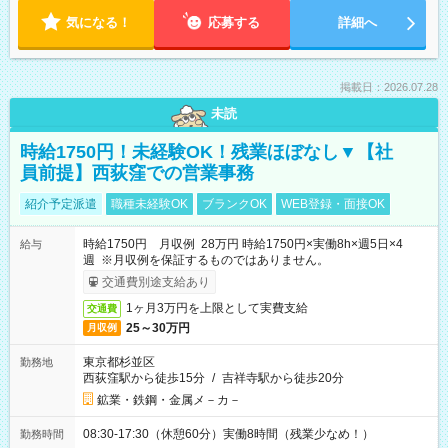
気になる！
応募する
詳細へ
掲載日：2026.07.28
未読
時給1750円！未経験OK！残業ほぼなし▼【社
員前提】西荻窪での営業事務
紹介予定派遣
職種未経験OK
ブランクOK
WEB登録・面接OK
時給1750円 月収例 28万円 時給1750円×実働8h×週5日×4
給与
週 ※月収例を保証するものではありません。
交通費別途支給あり
1ヶ月3万円を上限として実費支給
交通費
25～30万円
月収例
東京都杉並区
勤務地
西荻窪駅から徒歩15分
/
吉祥寺駅から徒歩20分
鉱業・鉄鋼・金属メ－カ－
08:30-17:30（休憩60分）実働8時間（残業少なめ！）
勤務時間