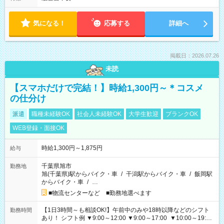
気になる！
応募する
詳細へ
掲載日：2026.07.26
未読
【スマホだけで完結！】時給1,300円～＊コスメ
の仕分け
派遣
職種未経験OK
社会人未経験OK
大学生歓迎
ブランクOK
WEB登録・面接OK
時給1,300円～1,875円
給与
千葉県旭市
勤務地
旭(千葉県)駅からバイク・車
/
干潟駅からバイク・車
/
飯岡駅
からバイク・車
/
…
■物流センターなど ■勤務地選べます
【1日3時間～も相談OK!】午前中のみや18時以降などのシフト
勤務時間
あり！ シフト例 ▼9:00～12:00 ▼9:00～17:00 ▼10:00～19:00