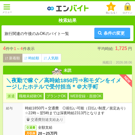
0
メニュー
気になる！
ログイン
検索結果
条件の変更
旅行関連の午後のみOKのバイト一覧
4
1,725
件中
1
～
4
件表示
平均時給:
円
新着順
時給順
人気順
掲載日：2026.08.06
未読
NEW
＼夜勤で稼ぐ／高時給1850円⇒和モダンをイメ
ージしたホテルで受付担当＊＠大手町
派遣
職種未経験OK
ブランクOK
WEB登録・面接OK
時給1850円＋交通費 ◎前払い可能（日払い制度／規定あり）
給与
☆22時～翌5時までは深夜時給2313円となります
交通費別途支給あり
全額支給
交通費
20～25万円
月収例