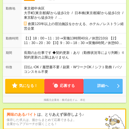
東京都中央区
勤務地
大手町(東京都)駅から徒歩1分
/
日本橋(東京都)駅から徒歩1分
/
東京駅から徒歩3分
/
…
創業120年以上の宿泊施設をかかえる、ホテル／レストラン経
営企業
【1】18：00～11：10 ⇒実働13時間40分／休憩210分 【2】
勤務時間
11：30～20：30 【3】9：30～18：30 ⇒実働8時間／休憩60分
※週20時間以上の勤務必須 ※【1】のシフトは必須でご対応いた
だきます。 ※シフト例 【1】のみの勤務：週2～3日 【1】＋
長期のお仕事です ◆契約更新：あり（勤務状況等により判断）※
期間
【2】又は【3】の場合、【2】又は【3】は 必ず2日以上必要と
契約更新の上限はありません
なります。
日払いOK
/
履歴書不要
/
副業・WワークOK
/
シフト勤務
/
パソ
特徴
コンスキル不要
気になる！
応募する
詳細へ
掲載元企業名
株式会社ドム 本社
興味のあるバイト
は、とりあえず保存しよう♪
保存した求人は、後からまとめて応募できるよ。
企業からアプローチが届くことも！