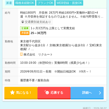
派遣
職種未経験OK
ブランクOK
WEB登録・面接OK
時給1800円 月収例 28万円 時給1800円×実働8h×週5日×4
給与
週 ※月収例を保証するものではありません。※給与即受取りサ
ービス利用可（利用条件有）
交通費別途支給あり
1ヶ月3万円を上限として実費支給
交通費
25～30万円
月収例
東京都千代田区
勤務地
東京駅から徒歩1分
/
京橋(東京都)駅から徒歩3分
/
宝町(東京
都)駅
/
…
株式会社 リクルート
10:00-19:00（休憩60分）実働8時間（残業少なめ！）
勤務時間
2026年09月01日～長期 ※開始日相談OK ※9月～！
期間
履歴書不要
/
服装自由
特徴
気になる！
応募する
詳細へ
掲載日：2026.08.07