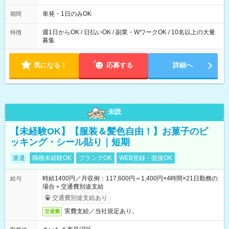
～21：00
単発・1日のみOK
期間
週1日からOK / 日払いOK / 副業・WワークOK / 10名以上の大量
特徴
募集
気になる！
応募する
詳細へ
未読
【未経験OK】【服装＆髪色自由！】お菓子のピ
ッキング・シール貼り｜短期
派遣
職種未経験OK
ブランクOK
WEB登録・面接OK
時給1400円／月収例：117,600円＝1,400円×4時間×21日勤務の
給与
場合＋交通費別途支給
交通費別途支給あり
実費支給／当社規定あり。
交通費