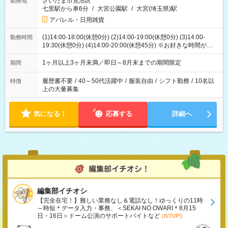
さいたま市見沼区
勤務地
七里駅から車6分
/
大宮公園駅
/
大宮(埼玉県)駅
アパレル・日用雑貨
(1)14:00-18:00(休憩0分) (2)14:00-19:00(休憩0分) (3)14:00-
勤務時間
19:30(休憩0分) (4)14:00-20:00(休憩45分) ※お好きな時間が選べ
ます
1ヶ月以上3ヶ月未満／即日～8月末までの期間限定
期間
履歴書不要
/
40～50代活躍中
/
服装自由
/
シフト勤務
/
10名以
特徴
上の大量募集
気になる！
応募する
詳細へ
編集部イチオシ
【完全在宅！】難しい業務なし＆電話なし！ゆっくりの11時
～時短＊データ入力・事務、＜SEKAI NO OWARI＊8月15
日・16日＞ドーム公演のサポートバイトなど
(8/7UP!)