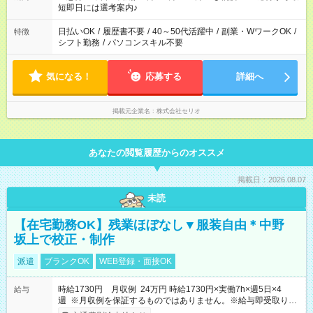
短即日には選考案内♪
日払いOK
/
履歴書不要
/
40～50代活躍中
/
副業・WワークOK
/
特徴
シフト勤務
/
パソコンスキル不要
気になる！
応募する
詳細へ
掲載元企業名
株式会社セリオ
あなたの閲覧履歴からのオススメ
掲載日：2026.08.07
未読
【在宅勤務OK】残業ほぼなし▼服装自由＊中野
坂上で校正・制作
派遣
ブランクOK
WEB登録・面接OK
時給1730円 月収例 24万円 時給1730円×実働7h×週5日×4
給与
週 ※月収例を保証するものではありません。※給与即受取りサ
ービス利用可（利用条件有）