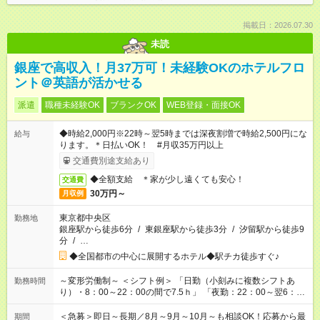
掲載日：2026.07.30
未読
銀座で高収入！月37万可！未経験OKのホテルフロ
ント＠英語が活かせる
派遣
職種未経験OK
ブランクOK
WEB登録・面接OK
◆時給2,000円※22時～翌5時までは深夜割増で時給2,500円にな
給与
ります。＊日払いOK！ #月収35万円以上
交通費別途支給あり
◆全額支給 ＊家が少し遠くても安心！
交通費
30万円～
月収例
東京都中央区
勤務地
銀座駅から徒歩6分
/
東銀座駅から徒歩3分
/
汐留駅から徒歩9
分
/
…
◆全国都市の中心に展開するホテル◆駅チカ徒歩すぐ♪
～変形労働制～ ＜シフト例＞ 「日勤（小刻みに複数シフトあ
勤務時間
り）・8：00～22：00の間で7.5ｈ」 「夜勤：22：00～翌6：
30 （実働7.5ｈ・休憩60分）」 「夜勤ロング： 16：00～翌9：
00（実働15ｈ・休憩120分）」
＜急募＞即日～長期／8月～9月～10月～も相談OK！応募から最
期間