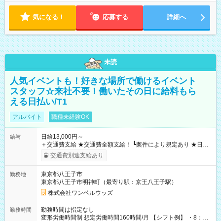
気になる！
応募する
詳細へ
未読
人気イベントも！好きな場所で働けるイベント
スタッフ☆来社不要！働いたその日に給料もら
える日払い/T1
アルバイト
職種未経験OK
日給13,000円～
給与
＋交通費支給 ★交通費全額支給！ ┗案件により規定あり ★日払
いOK！（規定あり） ┗働いたその日に現金GET♪ お仕事後はコ
交通費別途支給あり
ンビニATMから 日払い分を引き落とせます！ 【試用期間】試
用期間なし
東京都八王子市
勤務地
東京都八王子市明神町（最寄り駅：京王八王子駅）
株式会社ワンベルウッズ
勤務時間は指定なし
勤務時間
変形労働時間制 想定労働時間160時間/月 【シフト例】 ・8：00