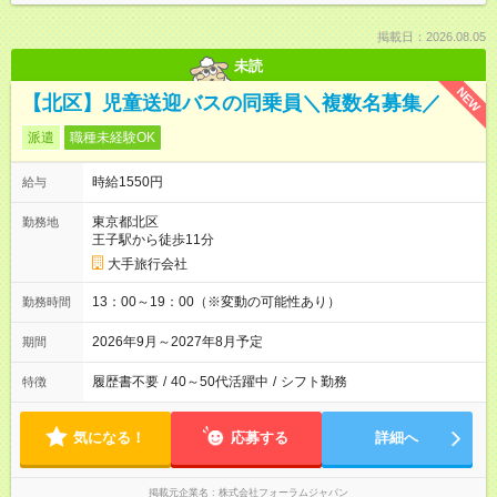
掲載日：2026.08.05
未読
NEW
【北区】児童送迎バスの同乗員＼複数名募集／
派遣
職種未経験OK
時給1550円
給与
東京都北区
勤務地
王子駅から徒歩11分
大手旅行会社
13：00～19：00（※変動の可能性あり）
勤務時間
2026年9月～2027年8月予定
期間
履歴書不要
/
40～50代活躍中
/
シフト勤務
特徴
気になる！
応募する
詳細へ
掲載元企業名
株式会社フォーラムジャパン