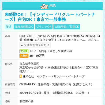
未読
未経験OK！【インディードリクルートパートナ
ーズ】在宅OK！東京で一般事務
派遣
職種未経験OK
ブランクOK
WEB登録・面接OK
時給1730円 月収例 27万円 時給1730円×実働7h45m×週5日×4
給与
週+残業5h ※月収例を保証するものではありません。※給与即
受取りサービス利用可（利用条件有）
交通費別途支給あり
1ヶ月3万円を上限として実費支給
交通費
25～30万円
月収例
東京都千代田区
勤務地
東京駅から徒歩3分
/
京橋(東京都)駅から徒歩5分
/
宝町(東京
都)駅
/
…
株式会社 インディードリクルートパートナーズ
09:30-18:15（休憩60分）実働7時間45分（残業少なめ！）
勤務時間
2026年10月01日～長期 ※開始日相談OK ※10月～！
期間
履歴書不要
特徴