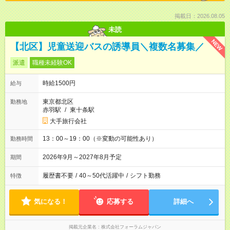
掲載日：2026.08.05
未読
NEW
【北区】児童送迎バスの誘導員＼複数名募集／
派遣
職種未経験OK
時給1500円
給与
東京都北区
勤務地
赤羽駅
/
東十条駅
大手旅行会社
13：00～19：00（※変動の可能性あり）
勤務時間
2026年9月～2027年8月予定
期間
履歴書不要
/
40～50代活躍中
/
シフト勤務
特徴
気になる！
応募する
詳細へ
掲載元企業名
株式会社フォーラムジャパン