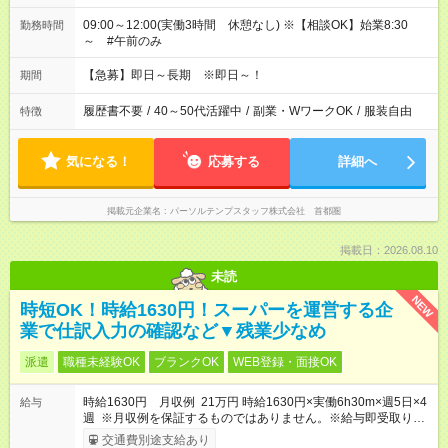
09:00～12:00(実働3時間 休憩なし) ※【相談OK】始業8:30
勤務時間
～ #午前のみ
【急募】即日～長期 ※即日～！
期間
履歴書不要
/
40～50代活躍中
/
副業・WワークOK
/
服装自由
特徴
気になる！
応募する
詳細へ
掲載元企業名
パーソルテンプスタッフ株式会社 首都圏
掲載日：2026.08.10
未読
NEW
時短OK！時給1630円！スーパーを運営する企
業で仕訳入力の確認など▼残業少なめ
派遣
職種未経験OK
ブランクOK
WEB登録・面接OK
時給1630円 月収例 21万円 時給1630円×実働6h30m×週5日×4
給与
週 ※月収例を保証するものではありません。※給与即受取りサ
ービス利用可（利用条件有）
交通費別途支給あり