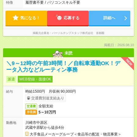
履歴書不要
/
パソコンスキル不要
特徴
気になる！
応募する
詳細へ
掲載元企業名
パーソルテンプスタッフ株式会社 首都圏
掲載日：2026.08.10
未読
NEW
＼9～12時の午前3時間！／自転車通勤OK！デ
ータ入力などルーティン事務
派遣
WEB登録・面接OK
時給1500円 月収例 90,000円
給与
交通費別途支給あり
全額支給
交通費
5～10万円
月収例
川崎市中原区
勤務地
武蔵中原駅から徒歩4分
大手食品メーカーグループ＜食品等の配送・物流事業＞