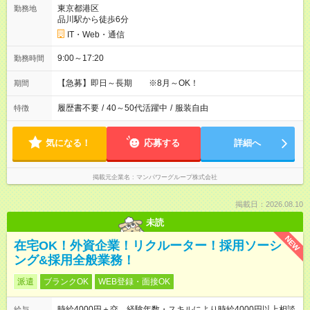
東京都港区
勤務地
品川駅から徒歩6分
IT・Web・通信
9:00～17:20
勤務時間
【急募】即日～長期 ※8月～OK！
期間
履歴書不要
/
40～50代活躍中
/
服装自由
特徴
気になる！
応募する
詳細へ
掲載元企業名
マンパワーグループ株式会社
掲載日：2026.08.10
未読
NEW
在宅OK！外資企業！リクルーター！採用ソーシ
ング&採用全般業務！
派遣
ブランクOK
WEB登録・面接OK
時給4000円＋交 経験年数・スキルにより時給4000円以上相談
給与