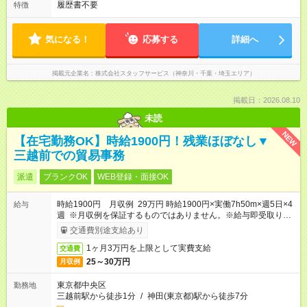
履歴書不要
特徴
気になる！
応募する
詳細へ
掲載元企業名
株式会社スタッフサービス（神奈川・千葉・埼玉エリア）
掲載日：2026.08.10
未読
NEW
【在宅勤務OK】時給1900円！残業ほぼなし▼
三越前での貿易事務
派遣
ブランクOK
WEB登録・面接OK
時給1900円 月収例 29万円 時給1900円×実働7h50m×週5日×4
給与
週 ※月収例を保証するものではありません。※給与即受取りサ
ービス利用可（利用条件有）
交通費別途支給あり
1ヶ月3万円を上限として実費支給
交通費
25～30万円
月収例
東京都中央区
勤務地
三越前駅から徒歩1分
/
神田(東京都)駅から徒歩7分