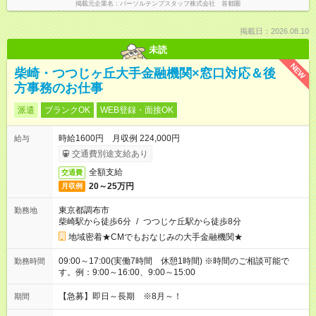
掲載元企業名
パーソルテンプスタッフ株式会社 首都圏
掲載日：2026.08.10
未読
NEW
柴崎・つつじヶ丘大手金融機関×窓口対応＆後
方事務のお仕事
派遣
ブランクOK
WEB登録・面接OK
時給1600円 月収例 224,000円
給与
交通費別途支給あり
全額支給
交通費
20～25万円
月収例
東京都調布市
勤務地
柴崎駅から徒歩6分
/
つつじケ丘駅から徒歩8分
地域密着★CMでもおなじみの大手金融機関★
09:00～17:00(実働7時間 休憩1時間) ※時間のご相談可能で
勤務時間
す。例：9:00～16:00、9:00～15:00
【急募】即日～長期 ※8月～！
期間