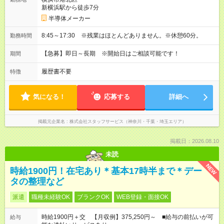
新横浜駅から徒歩7分
半導体メーカー
8:45～17:30 ※残業はほとんどありません。※休憩60分。
勤務時間
【急募】即日～長期 ※開始日はご相談可能です！
期間
履歴書不要
特徴
気になる！
応募する
詳細へ
掲載元企業名
株式会社スタッフサービス（神奈川・千葉・埼玉エリア）
掲載日：2026.08.10
未読
NEW
時給1900円！在宅あり＊基本17時半まで＊デー
タの整理など
派遣
職種未経験OK
ブランクOK
WEB登録・面接OK
時給1900円＋交 【月収例】375,250円～ ■給与の前払いが可
給与