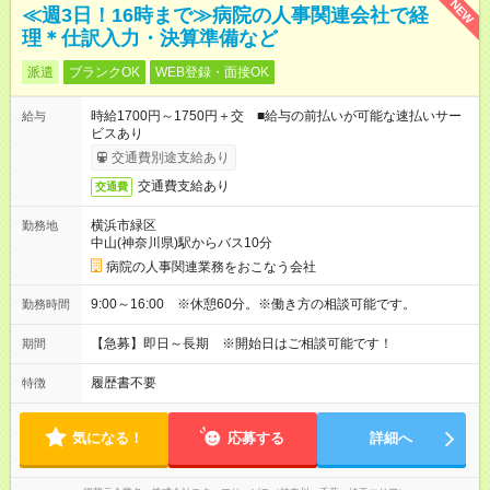
NEW
≪週3日！16時まで≫病院の人事関連会社で経
理＊仕訳入力・決算準備など
派遣
ブランクOK
WEB登録・面接OK
時給1700円～1750円＋交 ■給与の前払いが可能な速払いサー
給与
ビスあり
交通費別途支給あり
交通費支給あり
交通費
横浜市緑区
勤務地
中山(神奈川県)駅からバス10分
病院の人事関連業務をおこなう会社
9:00～16:00 ※休憩60分。※働き方の相談可能です。
勤務時間
【急募】即日～長期 ※開始日はご相談可能です！
期間
履歴書不要
特徴
気になる！
応募する
詳細へ