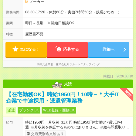
メーカー
08:30-17:20（休憩60分）実働7時間50分（残業少なめ！）
勤務時間
即日～長期 ※開始日相談OK
期間
履歴書不要
特徴
気になる！
応募する
詳細へ
掲載元企業名
株式会社リクルートスタッフィング
掲載日：2026.08.10
未読
NEW
【在宅勤務OK】時給1950円！10時～＊大手IT
企業で中途採用・派遣管理業務
派遣
ブランクOK
WEB登録・面接OK
時給1950円 月収例 31万円 時給1950円×実働8h×週5日×4
給与
週 ※月収例を保証するものではありません。※給与即受取りサ
ービス利用可（利用条件有）
交通費別途支給あり