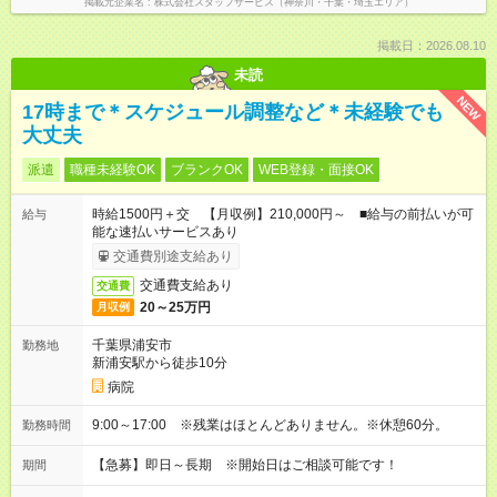
掲載元企業名
株式会社スタッフサービス（神奈川・千葉・埼玉エリア）
掲載日：2026.08.10
未読
NEW
17時まで＊スケジュール調整など＊未経験でも
大丈夫
派遣
職種未経験OK
ブランクOK
WEB登録・面接OK
時給1500円＋交 【月収例】210,000円～ ■給与の前払いが可
給与
能な速払いサービスあり
交通費別途支給あり
交通費支給あり
交通費
20～25万円
月収例
千葉県浦安市
勤務地
新浦安駅から徒歩10分
病院
9:00～17:00 ※残業はほとんどありません。※休憩60分。
勤務時間
【急募】即日～長期 ※開始日はご相談可能です！
期間