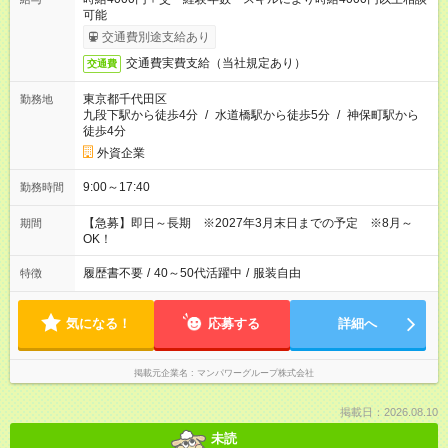
可能
交通費別途支給あり
交通費実費支給（当社規定あり）
交通費
東京都千代田区
勤務地
九段下駅から徒歩4分
/
水道橋駅から徒歩5分
/
神保町駅から
徒歩4分
外資企業
9:00～17:40
勤務時間
【急募】即日～長期 ※2027年3月末日までの予定 ※8月～
期間
OK！
履歴書不要
/
40～50代活躍中
/
服装自由
特徴
気になる！
応募する
詳細へ
掲載元企業名
マンパワーグループ株式会社
掲載日：2026.08.10
未読