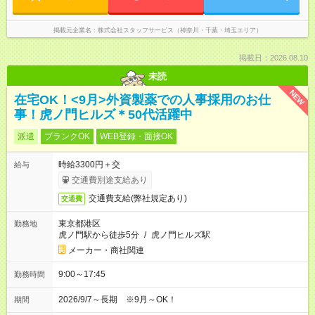
掲載元企業名
株式会社スタッフサービス（神奈川・千葉・埼玉エリア）
掲載日：2026.08.10
未読
NEW
在宅OK！<9月>外資製薬での人事採用のお仕
事！虎ノ門ヒルズ＊50代活躍中
派遣
ブランクOK
WEB登録・面接OK
時給3300円＋交
給与
交通費別途支給あり
交通費支給(弊社規定あり)
交通費
東京都港区
勤務地
虎ノ門駅から徒歩5分
/
虎ノ門ヒルズ駅
メーカー・商社関連
9:00～17:45
勤務時間
2026/9/7～長期 ※9月～OK！
期間