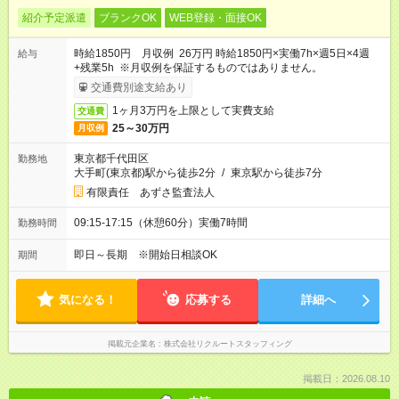
紹介予定派遣
ブランクOK
WEB登録・面接OK
時給1850円 月収例 26万円 時給1850円×実働7h×週5日×4週
給与
+残業5h ※月収例を保証するものではありません。
交通費別途支給あり
1ヶ月3万円を上限として実費支給
交通費
25～30万円
月収例
東京都千代田区
勤務地
大手町(東京都)駅から徒歩2分
/
東京駅から徒歩7分
有限責任 あずさ監査法人
09:15-17:15（休憩60分）実働7時間
勤務時間
即日～長期 ※開始日相談OK
期間
気になる！
応募する
詳細へ
掲載元企業名
株式会社リクルートスタッフィング
掲載日：2026.08.10