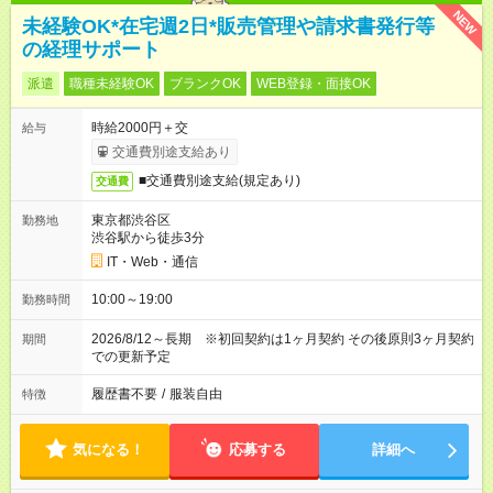
NEW
未経験OK*在宅週2日*販売管理や請求書発行等
の経理サポート
派遣
職種未経験OK
ブランクOK
WEB登録・面接OK
時給2000円＋交
給与
交通費別途支給あり
■交通費別途支給(規定あり)
交通費
東京都渋谷区
勤務地
渋谷駅から徒歩3分
IT・Web・通信
10:00～19:00
勤務時間
2026/8/12～長期 ※初回契約は1ヶ月契約 その後原則3ヶ月契約
期間
での更新予定
履歴書不要
/
服装自由
特徴
気になる！
応募する
詳細へ