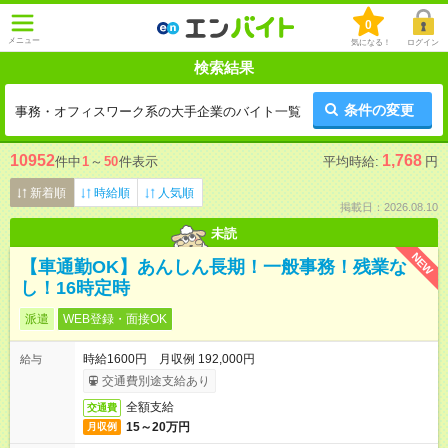
0
メニュー
気になる！
ログイン
検索結果
条件の変更
事務・オフィスワーク系の大手企業のバイト一覧
10952
1,768
件中
1
～
50
件表示
平均時給:
円
新着順
時給順
人気順
掲載日：2026.08.10
未読
NEW
【車通勤OK】あんしん長期！一般事務！残業な
し！16時定時
派遣
WEB登録・面接OK
時給1600円 月収例 192,000円
給与
交通費別途支給あり
全額支給
交通費
15～20万円
月収例