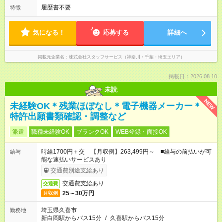
履歴書不要
特徴
気になる！
応募する
詳細へ
掲載元企業名
株式会社スタッフサービス（神奈川・千葉・埼玉エリア）
掲載日：2026.08.10
未読
NEW
未経験OK＊残業ほぼなし＊電子機器メーカー＊
特許出願書類確認・調整など
派遣
職種未経験OK
ブランクOK
WEB登録・面接OK
時給1700円＋交 【月収例】263,499円～ ■給与の前払いが可
給与
能な速払いサービスあり
交通費別途支給あり
交通費支給あり
交通費
25～30万円
月収例
埼玉県久喜市
勤務地
新白岡駅からバス15分
/
久喜駅からバス15分