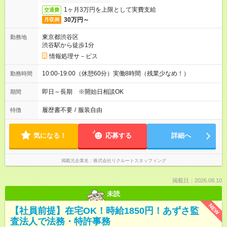
1ヶ月3万円を上限として実費支給
交通費
30万円～
月収例
東京都渋谷区
勤務地
渋谷駅から徒歩1分
情報処理サ－ビス
10:00-19:00（休憩60分）実働8時間（残業少なめ！）
勤務時間
即日～長期 ※開始日相談OK
期間
履歴書不要
/
服装自由
特徴
気になる！
応募する
詳細へ
掲載元企業名
株式会社リクルートスタッフィング
掲載日：2026.08.10
未読
NEW
【社員前提】在宅OK！時給1850円！あずさ監
査法人で法務・特許事務