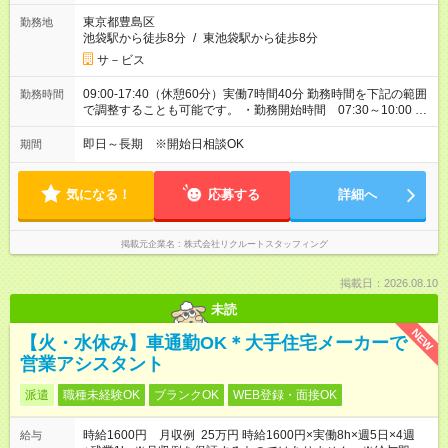
東京都豊島区
勤務地
池袋駅から徒歩8分
/
東池袋駅から徒歩8分
サ－ビス
09:00-17:40（休憩60分）実働7時間40分 勤務時間を下記の範囲
勤務時間
で調整することも可能です。 ・勤務開始時間 07:30～10:00 ・
勤務終了時間 16:10～18:40
即日～長期 ※開始日相談OK
期間
気になる！
応募する
詳細へ
掲載元企業名
株式会社リクルートスタッフィング
掲載日：2026.08.10
未読
NEW
【火・水休み】車通勤OK＊大手住宅メーカーで
営業アシスタント
派遣
職種未経験OK
ブランクOK
WEB登録・面接OK
時給1600円 月収例 25万円 時給1600円×実働8h×週5日×4週
給与