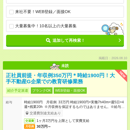
来社不要！WEB登録／面接OK
大量募集中！10名以上の大量募集
追加して再検索！
掲載日：2026.08.10
未読
NEW
正社員前提・年収例350万円＊時給1900円！大
手不動産G企業での教育研修業務
紹介予定派遣
ブランクOK
WEB登録・面接OK
時給1900円 月収例 33万円 時給1900円×実働7h40m×週5日×4
給与
週+残業20h ※月収例を保証するものではありません。※給与即
受取りサービス利用可（利用条件有）
交通費別途支給あり
1ヶ月3万円を上限として実費支給
交通費
30万円～
月収例