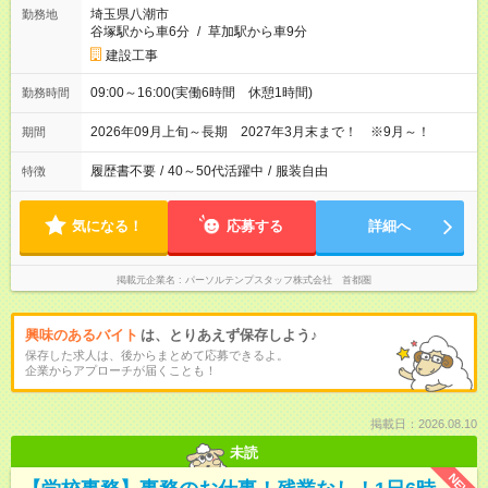
埼玉県八潮市
勤務地
谷塚駅から車6分
/
草加駅から車9分
建設工事
09:00～16:00(実働6時間 休憩1時間)
勤務時間
2026年09月上旬～長期 2027年3月末まで！ ※9月～！
期間
履歴書不要
/
40～50代活躍中
/
服装自由
特徴
気になる！
応募する
詳細へ
掲載元企業名
パーソルテンプスタッフ株式会社 首都圏
興味のあるバイト
は、とりあえず保存しよう♪
保存した求人は、後からまとめて応募できるよ。
企業からアプローチが届くことも！
掲載日：2026.08.10
未読
NEW