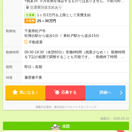
+残業1h ※月収例を保証するものではありません。※給与即受取
りサービス利用可（利用条件有）
交通費別途支給あり
1ヶ月3万円を上限として実費支給
交通費
25～30万円
月収例
千葉県松戸市
勤務地
松飛台駅から徒歩1分
/
東松戸駅から徒歩15分
不動産業
09:30-18:30（休憩60分）実働8時間（残業少なめ！） 勤務時間
勤務時間
を下記の範囲で調整することも可能です。 ・勤務終了時間
17:30～18:30 ・実働 07:00～08:00
即日～長期
期間
履歴書不要
特徴
気になる！
応募する
詳細へ
掲載元企業名
株式会社リクルートスタッフィング
掲載日：2026.08.10
未読