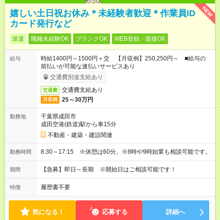
NEW
嬉しい土日祝お休み＊未経験者歓迎＊作業員ID
カード発行など
派遣
職種未経験OK
ブランクOK
WEB登録・面接OK
時給1400円～1500円＋交 【月収例】250,250円～ ■給与の
給与
前払いが可能な速払いサービスあり
交通費別途支給あり
交通費支給あり
交通費
25～30万円
月収例
千葉県成田市
勤務地
成田空港(鉄道)駅から車15分
不動産・建築・建設関連
8:30～17:15 ※休憩は60分。※8時や9時始業も相談可能です。
勤務時間
【急募】即日～長期 ※開始日はご相談可能です！
期間
履歴書不要
特徴
気になる！
応募する
詳細へ