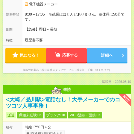
電子機器メーカー
8:30～17:05 ※残業はほとんどありません。※休憩は50分で
勤務時間
す。
【急募】即日～長期
期間
履歴書不要
特徴
気になる！
応募する
詳細へ
掲載元企業名
株式会社スタッフサービス（神奈川・千葉・埼玉エリア）
掲載日：2026.08.10
未読
NEW
<大崎／品川駅>電話なし！大手メーカーでのコ
ツコツ人事事務！
派遣
職種未経験OK
ブランクOK
WEB登録・面接OK
時給1750円＋交
給与
交通費別途支給あり