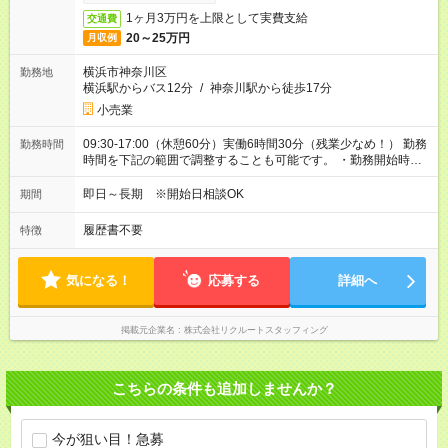
1ヶ月3万円を上限として実費支給
交通費
20～25万円
月収例
横浜市神奈川区
勤務地
横浜駅からバス12分
/
神奈川駅から徒歩17分
小売業
09:30-17:00（休憩60分）実働6時間30分（残業少なめ！） 勤務
勤務時間
時間を下記の範囲で調整することも可能です。 ・勤務開始時
間 09:00～09:30 ・勤務終了時間 17:00～18:00 ・実働
06:30～08:00
即日～長期 ※開始日相談OK
期間
履歴書不要
特徴
気になる！
応募する
詳細へ
掲載元企業名
株式会社リクルートスタッフィング
こちらの条件も追加しませんか？
今が狙い目！急募