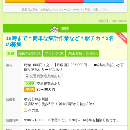
掲載元企業名
株式会社スタッフサービス（神奈川・千葉・埼玉エリア）
掲載日：2026.08.10
未読
NEW
18時まで＊簡単な集計作業など＊駅チカ＊2名
の募集
派遣
職種未経験OK
ブランクOK
WEB登録・面接OK
時給1600円＋交 【月収例】296,000円～ ■給与の前払いが可
給与
能な速払いサービスあり
交通費別途支給あり
交通費支給あり
交通費
25～30万円
月収例
横浜市神奈川区
勤務地
横浜駅から徒歩5分
/
神奈川駅から徒歩10分
その他
9:00～18:00 ※休憩60分。※9時～16時半も相談可能です。
勤務時間