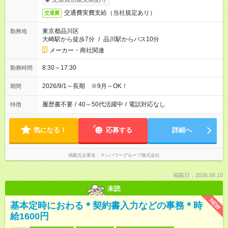
交通費実費支給（当社規定あり）
交通費
東京都品川区
勤務地
大崎駅から徒歩7分
/
品川駅からバス10分
メーカー・商社関連
8:30～17:30
勤務時間
2026/9/1～長期 ※9月～OK！
期間
履歴書不要
/
40～50代活躍中
/
電話対応なし
特徴
気になる！
応募する
詳細へ
掲載元企業名
マンパワーグループ株式会社
掲載日：2026.08.10
未読
NEW
基本定時におわる＊契約書入力などの事務＊時
給1600円