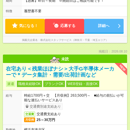
【急募】即日～長期 ※開始日はご相談可能です！
期間
履歴書不要
特徴
気になる！
応募する
詳細へ
掲載元企業名
株式会社スタッフサービス（神奈川・千葉・埼玉エリア）
掲載日：2026.08.10
未読
NEW
在宅あり＜残業ほぼナシ＞大手G半導体メーカ
ーで＊データ集計・需要/出荷計画など
派遣
職種未経験OK
ブランクOK
WEB登録・面接OK
時給1700円＋交 【月収例】263,500円～ ■給与の前払いが可
給与
能な速払いサービスあり
交通費別途支給あり
交通費支給あり
交通費
25～30万円
月収例
横浜市港北区
勤務地