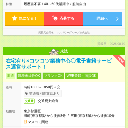
履歴書不要
/
40～50代活躍中
/
服装自由
特徴
気になる！
応募する
詳細へ
掲載元企業名
マンパワーグループ株式会社
掲載日：2026.08.10
未読
NEW
在宅有り×コツコツ業務中心〇電子書籍サービ
ス運営サポート！
派遣
職種未経験OK
ブランクOK
WEB登録・面接OK
時給1800～1850円＋交
給与
交通費別途支給あり
交通費支給有
交通費
東京都港区
勤務地
田町(東京都)駅から徒歩8分
/
三田(東京都)駅から徒歩10分
マスコミ関連