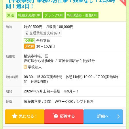
【学校事務】事務のお仕事！残業なし！1日6時
間！週3日！
派遣
職種未経験OK
ブランクOK
WEB登録・面接OK
時給1500円 月収例 108,000円
給与
交通費別途支給あり
全額支給
交通費
10～15万円
月収例
横浜市神奈川区
勤務地
反町駅から徒歩6分
/
東神奈川駅から徒歩7分
学校法人
08:30～15:30(実働6時間 休憩1時間) 10:00～17:00(実働6時
勤務時間
間 休憩1時間)
2026年09月上旬～長期 ※9月～！
期間
履歴書不要
/
副業・WワークOK
/
シフト勤務
特徴
気になる！
応募する
詳細へ