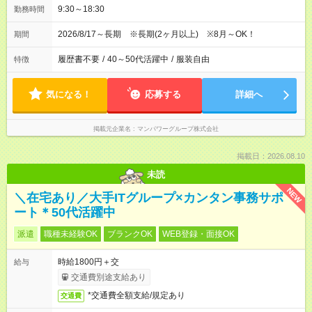
9:30～18:30
勤務時間
2026/8/17～長期 ※長期(2ヶ月以上) ※8月～OK！
期間
履歴書不要
/
40～50代活躍中
/
服装自由
特徴
気になる！
応募する
詳細へ
掲載元企業名
マンパワーグループ株式会社
掲載日：2026.08.10
未読
NEW
＼在宅あり／大手ITグループ×カンタン事務サポ
ート＊50代活躍中
派遣
職種未経験OK
ブランクOK
WEB登録・面接OK
時給1800円＋交
給与
交通費別途支給あり
*交通費全額支給/規定あり
交通費