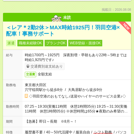
掲載日：2026.08.08
未読
NEW
＜レア＊2勤2休＞MAX時給1925円！羽田空港×
配車！事務サポート
派遣
職種未経験OK
ブランクOK
WEB登録・面接OK
時給1700円～1925円 深夜割増・早朝もあり22時～5時までは
給与
時給1,925円です♪
交通費別途支給あり
全額支給
交通費
東京都大田区
勤務地
穴守稲荷駅から徒歩8分
/
大鳥居駅から徒歩9分
◇羽田空港のおもてなし♪送迎やハイヤーのサービス企業♪◇
07:25～19:30(実働11時間 休憩1時間05分) 19:25～31:30(実働
勤務時間
11時間 休憩1時間05分) ※休憩時間は65分★夜勤のみ希望の方
もご相談ください！
【急募】即日～長期 ※8月～！
期間
履歴書不要
/
40～50代活躍中
/
服装自由
/
シフト勤務
/
パソコ
特徴