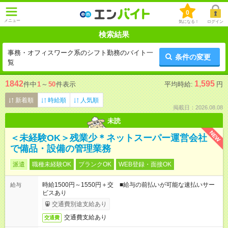
0
メニュー
気になる！
ログイン
検索結果
事務・オフィスワーク系のシフト勤務のバイト一
条件の変更
覧
1842
1,595
件中
1
～
50
件表示
平均時給:
円
新着順
時給順
人気順
掲載日：2026.08.08
未読
NEW
＜未経験OK＞残業少＊ネットスーパー運営会社
で備品・設備の管理業務
派遣
職種未経験OK
ブランクOK
WEB登録・面接OK
時給1500円～1550円＋交 ■給与の前払いが可能な速払いサー
給与
ビスあり
交通費別途支給あり
交通費支給あり
交通費