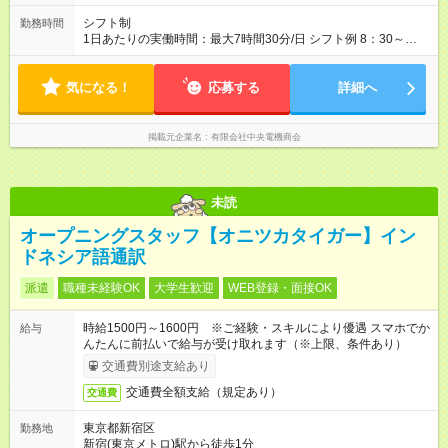
シフト制
勤務時間
1日あたりの実働時間：最大7時間30分/日 シフト例 8：30～
17：00の間でシフト制 週2日以上、1日3時間以上勤務可能な方
限られた時間帯、曜日でもご相談お受けします。まずはお問合
気になる！
せください！応相談
応募する
詳細へ
掲載元企業名
有限会社中央電機商会
未読
オープニングスタッフ【オニツカタイガー】イン
ドネシア語通訳
派遣
職種未経験OK
大学生歓迎
WEB登録・面接OK
時給1500円～1600円 ※ご経験・スキルにより優遇 スマホでか
給与
んたんに前払いで給与が受け取れます（※上限、条件あり）
交通費別途支給あり
交通費全額支給（規定あり）
交通費
東京都新宿区
勤務地
新宿(東京メトロ)駅から徒歩1分