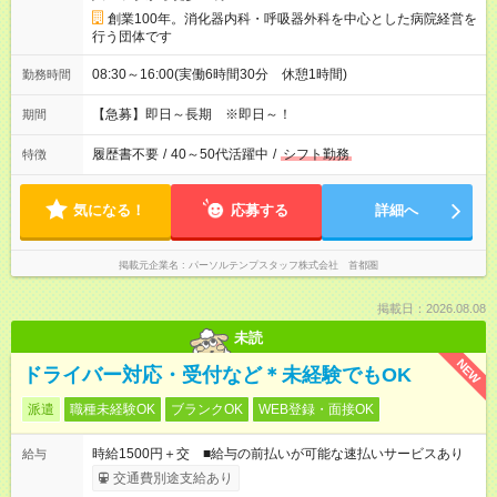
創業100年。消化器内科・呼吸器外科を中心とした病院経営を
行う団体です
08:30～16:00(実働6時間30分 休憩1時間)
勤務時間
【急募】即日～長期 ※即日～！
期間
履歴書不要
/
40～50代活躍中
/
シフト勤務
特徴
気になる！
応募する
詳細へ
掲載元企業名
パーソルテンプスタッフ株式会社 首都圏
掲載日：2026.08.08
未読
NEW
ドライバー対応・受付など＊未経験でもOK
派遣
職種未経験OK
ブランクOK
WEB登録・面接OK
時給1500円＋交 ■給与の前払いが可能な速払いサービスあり
給与
交通費別途支給あり