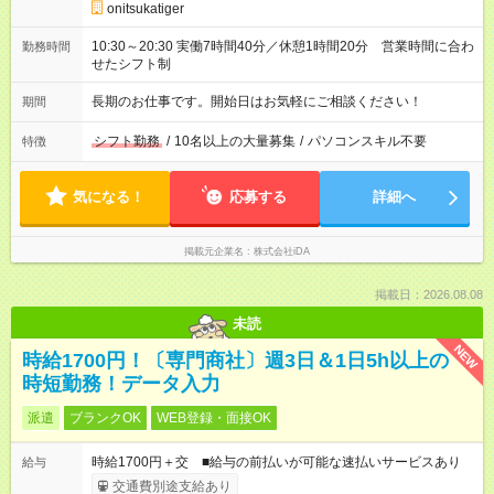
onitsukatiger
10:30～20:30 実働7時間40分／休憩1時間20分 営業時間に合わ
勤務時間
せたシフト制
長期のお仕事です。開始日はお気軽にご相談ください！
期間
シフト勤務
/
10名以上の大量募集
/
パソコンスキル不要
特徴
気になる！
応募する
詳細へ
掲載元企業名
株式会社iDA
掲載日：2026.08.08
未読
NEW
時給1700円！〔専門商社〕週3日＆1日5h以上の
時短勤務！データ入力
派遣
ブランクOK
WEB登録・面接OK
時給1700円＋交 ■給与の前払いが可能な速払いサービスあり
給与
交通費別途支給あり