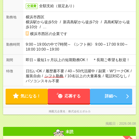
全額支給（規定あり）
交通費
横浜市西区
勤務地
横浜駅から徒歩5分
/
新高島駅から徒歩7分
/
高島町駅から徒
歩10分
/
…
横浜市西区の企業です
9:00～19:00の中で7時間～ 《シフト例》 9:00～17:00 9:00～
勤務時間
18:00 10:00～19:00
即日～最短1ヶ月以上の短期勤務OK！ ＊長期ご希望も歓迎！
期間
日払いOK
/
履歴書不要
/
40～50代活躍中
/
副業・WワークOK
/
特徴
服装自由
/
シフト勤務
/
10名以上の大量募集
/
電話対応なし
/
パソコンスキル不要
気になる！
応募する
詳細へ
掲載元企業名
株式会社エボルカ
掲載日：2026.08.08
未読