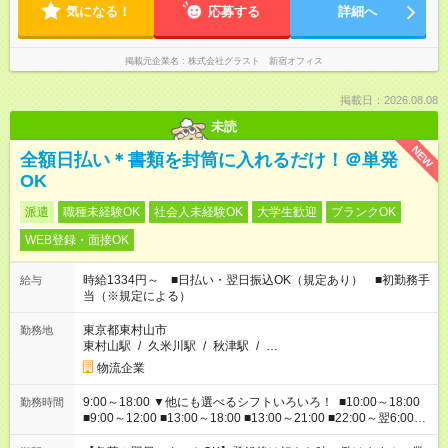
気になる！
応募する
詳細へ
掲載元企業名
株式会社グラスト 新宿オフィス
掲載日：2026.08.08
未読
NEW
全額日払い＊書類を封筒に入れるだけ！＠単発
OK
派遣
職種未経験OK
社会人未経験OK
大学生歓迎
ブランクOK
WEB登録・面接OK
時給1334円～ ■日払い・翌日振込OK（規定あり） ■初勤務手
給与
当（※規定による）
東京都東村山市
勤務地
東村山駅
/
久米川駅
/
秋津駅
/
…
物流企業
9:00～18:00 ▼他にも選べるシフトいろいろ！ ■10:00～18:00
勤務時間
■9:00～12:00 ■13:00～18:00 ■13:00～21:00 ■22:00～翌6:00
など あなたの希望を教えてください！