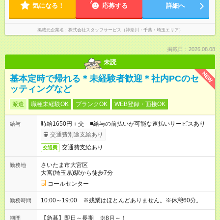
気になる！
応募する
詳細へ
掲載元企業名
株式会社スタッフサービス（神奈川・千葉・埼玉エリア）
掲載日：2026.08.08
未読
NEW
基本定時で帰れる＊未経験者歓迎＊社内PCのセ
ッティングなど
派遣
職種未経験OK
ブランクOK
WEB登録・面接OK
時給1650円＋交 ■給与の前払いが可能な速払いサービスあり
給与
交通費別途支給あり
交通費支給あり
交通費
さいたま市大宮区
勤務地
大宮(埼玉県)駅から徒歩7分
コールセンター
10:00～19:00 ※残業はほとんどありません。※休憩60分。
勤務時間
【急募】即日～長期 ※8月～！
期間