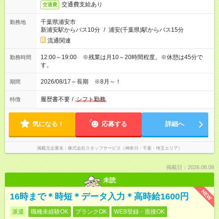
交通費支給あり
交通費
千葉県浦安市
勤務地
新浦安駅からバス10分
/
浦安(千葉県)駅からバス15分
流通関連
12:00～19:00 ※残業は月10～20時間程度。※休憩は45分で
勤務時間
す。
2026/08/17～長期 ※8月～！
期間
履歴書不要
/
シフト勤務
特徴
気になる！
応募する
詳細へ
掲載元企業名
株式会社スタッフサービス（神奈川・千葉・埼玉エリア）
掲載日：2026.08.08
未読
NEW
16時まで＊時短＊データ入力＊高時給1600円
派遣
職種未経験OK
ブランクOK
WEB登録・面接OK