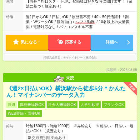
【急募＊即日スタートOK】登録後は好きな時に働けます！（業
期間
法に基づく規定あり）
週1日からOK
/
日払いOK
/
履歴書不要
/
40～50代活躍中
/
副
特徴
業・WワークOK
/
服装自由
/
シフト勤務
/
10名以上の大量募
集
/
電話対応なし
/
パソコンスキル不要
気になる！
応募する
詳細へ
掲載元企業名
テイケイトレード株式会社
掲載日：2026.08.08
未読
NEW
《週2×日払いOK》横浜駅から徒歩5分＊かんた
ん！マイナンバーのデータ入力
派遣
職種未経験OK
社会人未経験OK
大学生歓迎
ブランクOK
WEB登録・面接OK
時給1600円～時給1900円 ※昇給あり ※前払い・日払い・週
給与
払いOK！（規定あり）
交通費別途支給あり