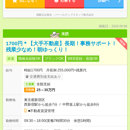
気になる！
応募する
詳細へ
掲載元企業名
パーソルテンプスタッフ株式会社
掲載日：2026.08.08
未読
NEW
1700円＊【大手不動産】長期！事務サポート！
残業少なめ！朝ゆっくり！
派遣
職種未経験OK
ブランクOK
WEB登録・面接OK
時給1700円 月収例 255,000円+残業代
給与
交通費別途支給あり
全額支給
交通費
25～30万円
月収例
東京都新宿区
勤務地
西新宿駅から徒歩7分
/
中野坂上駅から徒歩8分
■不動産賃貸管理
09:30～18:00(実働7時間30分 休憩1時間)
勤務時間