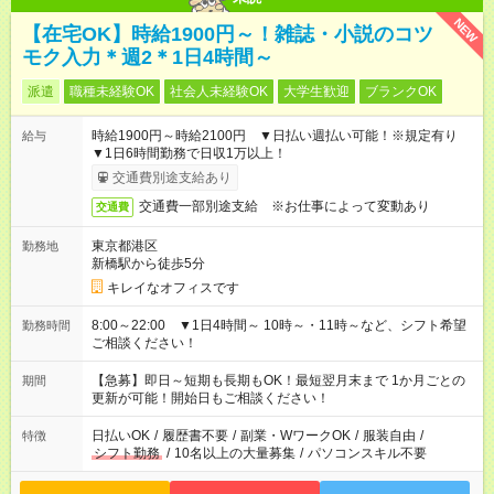
NEW
【在宅OK】時給1900円～！雑誌・小説のコツ
モク入力＊週2＊1日4時間～
派遣
職種未経験OK
社会人未経験OK
大学生歓迎
ブランクOK
時給1900円～時給2100円 ▼日払い週払い可能！※規定有り
給与
▼1日6時間勤務で日収1万以上！
交通費別途支給あり
交通費一部別途支給 ※お仕事によって変動あり
交通費
東京都港区
勤務地
新橋駅から徒歩5分
キレイなオフィスです
8:00～22:00 ▼1日4時間～ 10時～・11時～など、シフト希望
勤務時間
ご相談ください！
【急募】即日～短期も長期もOK！最短翌月末まで 1か月ごとの
期間
更新が可能！開始日もご相談ください！
日払いOK
/
履歴書不要
/
副業・WワークOK
/
服装自由
/
特徴
シフト勤務
/
10名以上の大量募集
/
パソコンスキル不要