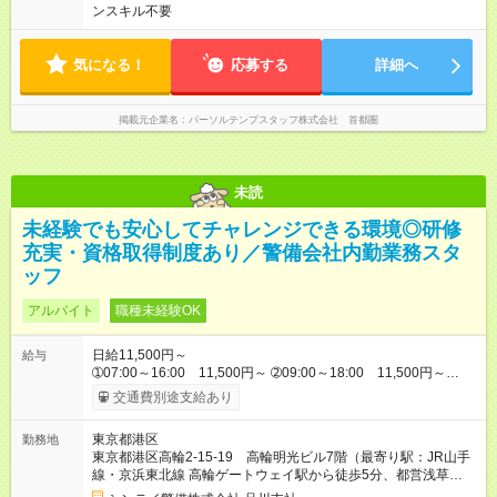
ンスキル不要
気になる！
応募する
詳細へ
掲載元企業名
パーソルテンプスタッフ株式会社 首都圏
未読
未経験でも安心してチャレンジできる環境◎研修
充実・資格取得制度あり／警備会社内勤業務スタ
ッフ
アルバイト
職種未経験OK
日給11,500円～
給与
➀07:00～16:00 11,500円～ ➁09:00～18:00 11,500円～
➂13:00～22:00 11,500円～ ※他時間帯のお仕事もございま
交通費別途支給あり
す。 入社当初は上記からスタートとなります。 その後、警備検
定資格取得、社内試験等により昇格（正社員採用含）・昇給が
東京都港区
勤務地
ございます。 【試用期間】試用期間なし
東京都港区高輪2-15-19 高輪明光ビル7階（最寄り駅：JR山手
線・京浜東北線 高輪ゲートウェイ駅から徒歩5分、都営浅草
線 泉岳寺駅から徒歩3分）