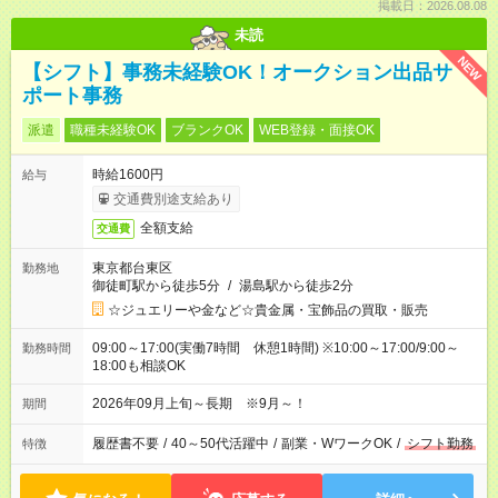
掲載日：2026.08.08
未読
NEW
【シフト】事務未経験OK！オークション出品サ
ポート事務
派遣
職種未経験OK
ブランクOK
WEB登録・面接OK
時給1600円
給与
交通費別途支給あり
全額支給
交通費
東京都台東区
勤務地
御徒町駅から徒歩5分
/
湯島駅から徒歩2分
☆ジュエリーや金など☆貴金属・宝飾品の買取・販売
09:00～17:00(実働7時間 休憩1時間) ※10:00～17:00/9:00～
勤務時間
18:00も相談OK
2026年09月上旬～長期 ※9月～！
期間
履歴書不要
/
40～50代活躍中
/
副業・WワークOK
/
シフト勤務
特徴