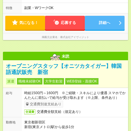
00(実働8h、休憩1h) 土日祝含む週3日～OK、シフト制 ※もちろ
ん週5日勤務もOK♪ 勤務期間：2026年8月12日～9月9日※リスト
副業・WワークOK
特徴
全件完了で業務終了
気になる！
応募する
詳細へ
掲載元企業名
株式会社アイヴィジット
未読
オープニングスタッフ【オニツカタイガー】韓国
語通訳販売 新宿
派遣
職種未経験OK
大学生歓迎
WEB登録・面接OK
時給1500円～1600円 ※ご経験・スキルにより優遇 スマホでか
給与
んたんに前払いで給与が受け取れます（※上限、条件あり）
交通費別途支給あり
交通費全額支給（規定あり）
交通費
東京都新宿区
勤務地
新宿(東京メトロ)駅から徒歩1分