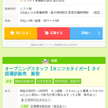
シンテイ警備株式会社 品川支社
シフト制
勤務時間
1日あたりの実働時間：最大8時間/日 変形労働時間制 （想定労
働時間 172時間/月） 【シフト例】 ➀07:00～16:00 （実働8
時間・休憩1時間） ➁09:00～18:00 （実働8時間・休憩1時
日払いOK / 副業・WワークOK
特徴
間） ➂13:00～22:00 （実働8時間・休憩1時間）
気になる！
応募する
詳細へ
掲載元企業名
シンテイ警備株式会社 品川支社
未読
オープニングスタッフ【オニツカタイガー】タイ
語通訳販売 新宿
派遣
職種未経験OK
大学生歓迎
WEB登録・面接OK
時給1500円～1600円 ※ご経験・スキルにより優遇 スマホでか
給与
んたんに前払いで給与が受け取れます（※上限、条件あり）
交通費別途支給あり
交通費全額支給（規定あり）
交通費