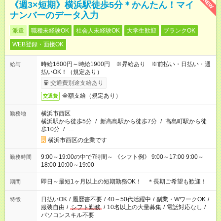
NEW
《週3×短期》横浜駅徒歩5分＊かんたん！マイ
ナンバーのデータ入力
派遣
職種未経験OK
社会人未経験OK
大学生歓迎
ブランクOK
WEB登録・面接OK
時給1600円～時給1900円 ※昇給あり ※前払い・日払い・週
給与
払いOK！（規定あり）
交通費別途支給あり
全額支給（規定あり）
交通費
横浜市西区
勤務地
横浜駅から徒歩5分
/
新高島駅から徒歩7分
/
高島町駅から徒
歩10分
/
…
横浜市西区の企業です
9:00～19:00の中で7時間～ 《シフト例》 9:00～17:00 9:00～
勤務時間
18:00 10:00～19:00
即日～最短1ヶ月以上の短期勤務OK！ ＊長期ご希望も歓迎！
期間
日払いOK
/
履歴書不要
/
40～50代活躍中
/
副業・WワークOK
/
特徴
服装自由
/
シフト勤務
/
10名以上の大量募集
/
電話対応なし
/
パソコンスキル不要