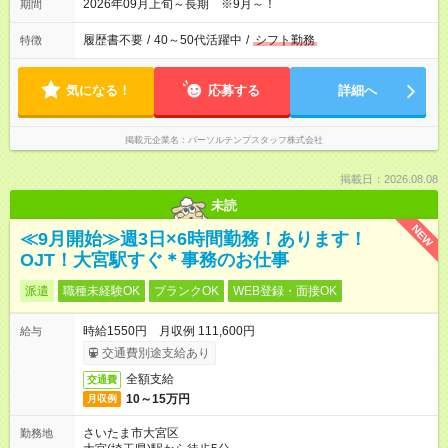
2026年09月上旬～長期 ※9月～！
期間
履歴書不要
/
40～50代活躍中
/
シフト勤務
特徴
気になる！
応募する
詳細へ
掲載元企業名
パーソルテンプスタッフ株式会社
掲載日：2026.08.08
未読
NEW
≪9月開始≫週3日×6時間勤務！あります！
OJT！大宮駅すぐ＊事務のお仕事
派遣
職種未経験OK
ブランクOK
WEB登録・面接OK
時給1550円 月収例 111,600円
給与
交通費別途支給あり
全額支給
交通費
10～15万円
月収例
さいたま市大宮区
勤務地