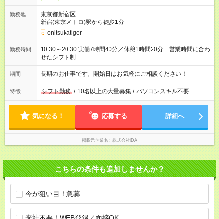
東京都新宿区
勤務地
新宿(東京メトロ)駅から徒歩1分
onitsukatiger
10:30～20:30 実働7時間40分／休憩1時間20分 営業時間に合わ
勤務時間
せたシフト制
長期のお仕事です。開始日はお気軽にご相談ください！
期間
シフト勤務
/
10名以上の大量募集
/
パソコンスキル不要
特徴
気になる！
応募する
詳細へ
掲載元企業名
株式会社iDA
こちらの条件も追加しませんか？
今が狙い目！急募
来社不要！WEB登録／面接OK