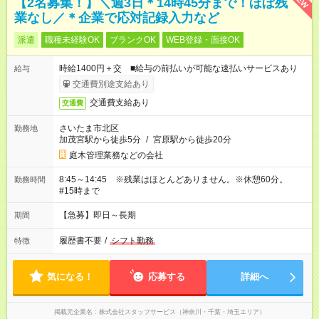
【2名募集！】＼週3日＊14時45分まで！ほぼ残
業なし／＊企業で応対記録入力など
派遣
職種未経験OK
ブランクOK
WEB登録・面接OK
時給1400円＋交 ■給与の前払いが可能な速払いサービスあり
給与
交通費別途支給あり
交通費支給あり
交通費
さいたま市北区
勤務地
加茂宮駅から徒歩5分
/
宮原駅から徒歩20分
庭木管理業務などの会社
8:45～14:45 ※残業はほとんどありません。※休憩60分。
勤務時間
#15時まで
【急募】即日～長期
期間
履歴書不要
/
シフト勤務
特徴
気になる！
応募する
詳細へ
掲載元企業名
株式会社スタッフサービス（神奈川・千葉・埼玉エリア）