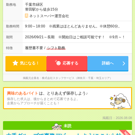
千葉市緑区
勤務地
誉田駅から徒歩15分
ネットスーパー運営会社
9:00～18:00 ※残業はほとんどありません。※休憩60分。
勤務時間
2026/09/21～長期 ※開始日はご相談可能です！ ※9月～！
期間
履歴書不要
/
シフト勤務
特徴
気になる！
応募する
詳細へ
掲載元企業名
株式会社スタッフサービス（神奈川・千葉・埼玉エリア）
興味のあるバイト
は、とりあえず保存しよう♪
保存した求人は、後からまとめて応募できるよ。
企業からアプローチが届くことも！
掲載日：2026.08.08
未読
NEW