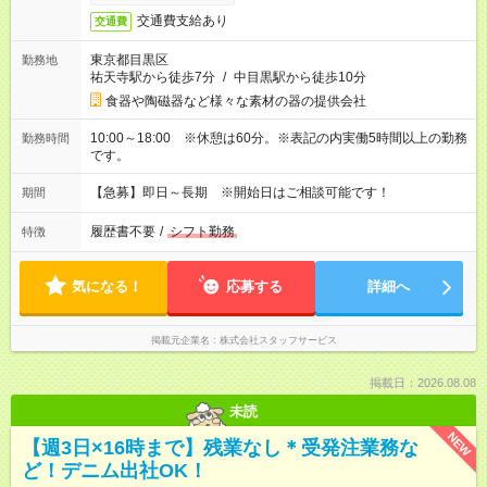
交通費支給あり
交通費
東京都目黒区
勤務地
祐天寺駅から徒歩7分
/
中目黒駅から徒歩10分
食器や陶磁器など様々な素材の器の提供会社
10:00～18:00 ※休憩は60分。※表記の内実働5時間以上の勤務
勤務時間
です。
【急募】即日～長期 ※開始日はご相談可能です！
期間
履歴書不要
/
シフト勤務
特徴
気になる！
応募する
詳細へ
掲載元企業名
株式会社スタッフサービス
掲載日：2026.08.08
未読
NEW
【週3日×16時まで】残業なし＊受発注業務な
ど！デニム出社OK！