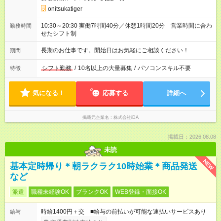
onitsukatiger
10:30～20:30 実働7時間40分／休憩1時間20分 営業時間に合わ
勤務時間
せたシフト制
長期のお仕事です。開始日はお気軽にご相談ください！
期間
シフト勤務
/
10名以上の大量募集
/
パソコンスキル不要
特徴
気になる！
応募する
詳細へ
掲載元企業名
株式会社iDA
掲載日：2026.08.08
未読
NEW
基本定時帰り＊朝ラクラク10時始業＊商品発送
など
派遣
職種未経験OK
ブランクOK
WEB登録・面接OK
時給1400円＋交 ■給与の前払いが可能な速払いサービスあり
給与