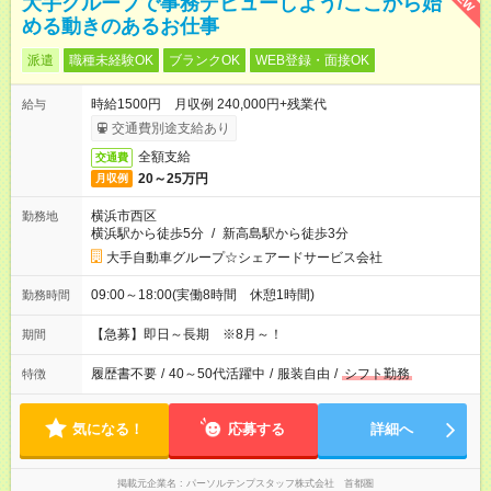
大手グループで事務デビューしよう/ここから始
める動きのあるお仕事
派遣
職種未経験OK
ブランクOK
WEB登録・面接OK
時給1500円 月収例 240,000円+残業代
給与
交通費別途支給あり
全額支給
交通費
20～25万円
月収例
横浜市西区
勤務地
横浜駅から徒歩5分
/
新高島駅から徒歩3分
大手自動車グループ☆シェアードサービス会社
09:00～18:00(実働8時間 休憩1時間)
勤務時間
【急募】即日～長期 ※8月～！
期間
履歴書不要
/
40～50代活躍中
/
服装自由
/
シフト勤務
特徴
気になる！
応募する
詳細へ
掲載元企業名
パーソルテンプスタッフ株式会社 首都圏