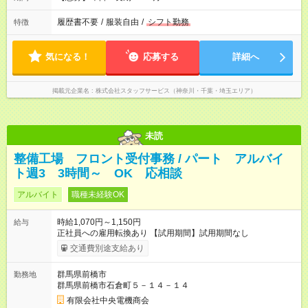
履歴書不要
/
服装自由
/
シフト勤務
特徴
気になる！
応募する
詳細へ
掲載元企業名
株式会社スタッフサービス（神奈川・千葉・埼玉エリア）
未読
整備工場 フロント受付事務 / パート アルバイ
ト週3 3時間～ OK 応相談
アルバイト
職種未経験OK
時給1,070円～1,150円
給与
正社員への雇用転換あり 【試用期間】試用期間なし
交通費別途支給あり
群馬県前橋市
勤務地
群馬県前橋市石倉町５－１４－１４
有限会社中央電機商会