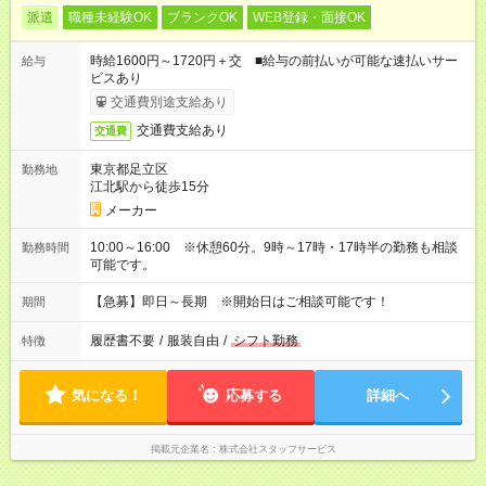
派遣
職種未経験OK
ブランクOK
WEB登録・面接OK
時給1600円～1720円＋交 ■給与の前払いが可能な速払いサー
給与
ビスあり
交通費別途支給あり
交通費支給あり
交通費
東京都足立区
勤務地
江北駅から徒歩15分
メーカー
10:00～16:00 ※休憩60分。9時～17時・17時半の勤務も相談
勤務時間
可能です。
【急募】即日～長期 ※開始日はご相談可能です！
期間
履歴書不要
/
服装自由
/
シフト勤務
特徴
気になる！
応募する
詳細へ
掲載元企業名
株式会社スタッフサービス