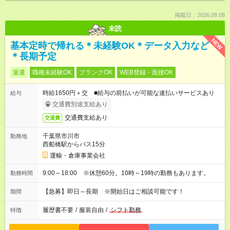
掲載日：2026.08.08
未読
NEW
基本定時で帰れる＊未経験OK＊データ入力など
＊長期予定
派遣
職種未経験OK
ブランクOK
WEB登録・面接OK
時給1650円＋交 ■給与の前払いが可能な速払いサービスあり
給与
交通費別途支給あり
交通費支給あり
交通費
千葉県市川市
勤務地
西船橋駅からバス15分
運輸・倉庫事業会社
9:00～18:00 ※休憩60分。10時～19時の勤務もあります。
勤務時間
【急募】即日～長期 ※開始日はご相談可能です！
期間
履歴書不要
/
服装自由
/
シフト勤務
特徴