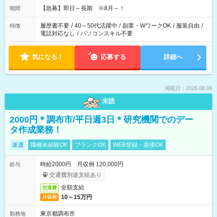
【急募】即日～長期 ※8月～！
期間
履歴書不要
/
40～50代活躍中
/
副業・WワークOK
/
服装自由
/
特徴
電話対応なし
/
パソコンスキル不要
気になる！
応募する
詳細へ
掲載日：2026.08.06
未読
2000円＊調布市/平日週3日＊研究機関でのデー
タ作成業務！
派遣
職種未経験OK
ブランクOK
WEB登録・面接OK
時給2000円 月収例 120,000円
給与
交通費別途支給あり
全額支給
交通費
10～15万円
月収例
東京都調布市
勤務地