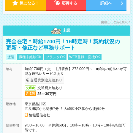
気になる！
応募する
詳細へ
掲載日：2026.08.07
未読
完全在宅＊時給1700円！16時定時！契約状況の
更新・修正など事務サポート
派遣
職種未経験OK
ブランクOK
WEB登録・面接OK
時給1700円＋交 【月収例】272,000円～ ■給与の前払いが可
給与
能な速払いサービスあり
交通費別途支給あり
交通費支給あり
交通費
25～30万円
月収例
東京都品川区
勤務地
五反田駅から徒歩7分
/
大崎広小路駅から徒歩5分
情報通信会社
9:00～16:00 ※休憩60分。10時～18時・10時～19時も相談可
勤務時間
能です。