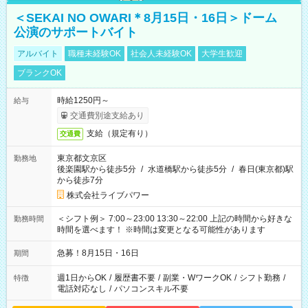
＜SEKAI NO OWARI＊8月15日・16日＞ドーム
公演のサポートバイト
アルバイト
職種未経験OK
社会人未経験OK
大学生歓迎
ブランクOK
時給1250円～
給与
交通費別途支給あり
支給（規定有り）
交通費
東京都文京区
勤務地
後楽園駅から徒歩5分
/
水道橋駅から徒歩5分
/
春日(東京都)駅
から徒歩7分
株式会社ライブパワー
＜シフト例＞ 7:00～23:00 13:30～22:00 上記の時間から好きな
勤務時間
時間を選べます！ ※時間は変更となる可能性があります
急募！8月15日・16日
期間
週1日からOK
/
履歴書不要
/
副業・WワークOK
/
シフト勤務
/
特徴
電話対応なし
/
パソコンスキル不要