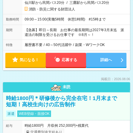
仙川駅から民間バス20分
/
三鷹駅から民間バス20分
消防・防災に関する財団法人
09:00～15:00(実働5時間 休憩1時間) #15時まで
勤務時間
【急募】即日～長期 お仕事の最長期間は2027年3月末迄 派
期間
遣法の制限を受けるお仕事です ※8月～！
履歴書不要
/
40～50代活躍中
/
副業・WワークOK
特徴
気になる！
応募する
詳細へ
掲載日：2026.08.06
未読
時給1800円＊研修後から完全在宅！1月末まで
短期！高校生向けの広告制作
派遣
WEB登録・面接OK
時給1800円 月収例 252,000円+残業代
給与
交通費別途支給あり