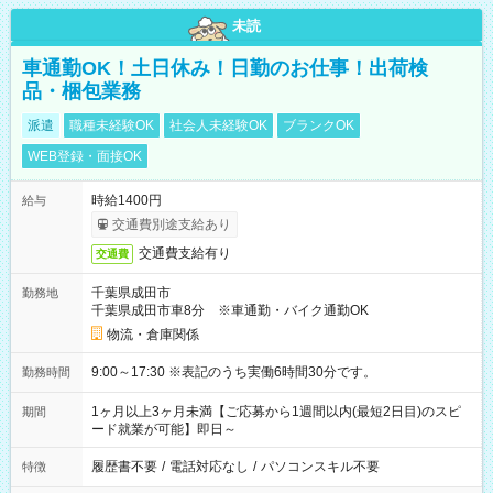
未読
車通勤OK！土日休み！日勤のお仕事！出荷検
品・梱包業務
派遣
職種未経験OK
社会人未経験OK
ブランクOK
WEB登録・面接OK
時給1400円
給与
交通費別途支給あり
交通費支給有り
交通費
千葉県成田市
勤務地
千葉県成田市車8分 ※車通勤・バイク通勤OK
物流・倉庫関係
9:00～17:30 ※表記のうち実働6時間30分です。
勤務時間
1ヶ月以上3ヶ月未満【ご応募から1週間以内(最短2日目)のスピ
期間
ード就業が可能】即日～
履歴書不要
/
電話対応なし
/
パソコンスキル不要
特徴