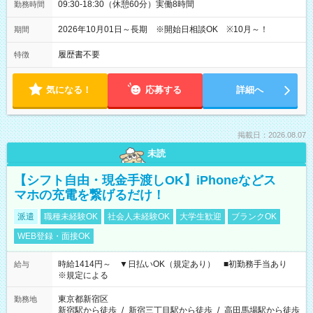
09:30-18:30（休憩60分）実働8時間
勤務時間
2026年10月01日～長期 ※開始日相談OK ※10月～！
期間
履歴書不要
特徴
気になる！
応募する
詳細へ
掲載日：2026.08.07
未読
【シフト自由・現金手渡しOK】iPhoneなどス
マホの充電を繋げるだけ！
派遣
職種未経験OK
社会人未経験OK
大学生歓迎
ブランクOK
WEB登録・面接OK
時給1414円～ ▼日払いOK（規定あり） ■初勤務手当あり
給与
※規定による
東京都新宿区
勤務地
新宿駅から徒歩
/
新宿三丁目駅から徒歩
/
高田馬場駅から徒歩