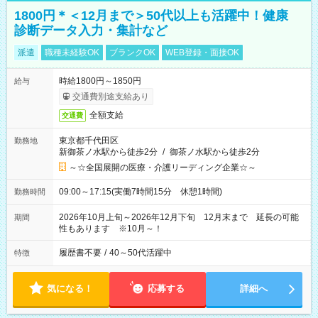
1800円＊＜12月まで＞50代以上も活躍中！健康
診断データ入力・集計など
派遣
職種未経験OK
ブランクOK
WEB登録・面接OK
時給1800円～1850円
給与
交通費別途支給あり
全額支給
交通費
東京都千代田区
勤務地
新御茶ノ水駅から徒歩2分
/
御茶ノ水駅から徒歩2分
～☆全国展開の医療・介護リーディング企業☆～
09:00～17:15(実働7時間15分 休憩1時間)
勤務時間
2026年10月上旬～2026年12月下旬 12月末まで 延長の可能
期間
性もあります ※10月～！
履歴書不要
/
40～50代活躍中
特徴
気になる！
応募する
詳細へ