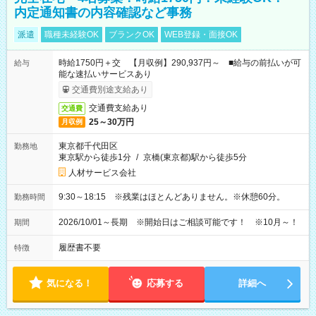
内定通知書の内容確認など事務
派遣
職種未経験OK
ブランクOK
WEB登録・面接OK
時給1750円＋交 【月収例】290,937円～ ■給与の前払いが可
給与
能な速払いサービスあり
交通費別途支給あり
交通費支給あり
交通費
25～30万円
月収例
東京都千代田区
勤務地
東京駅から徒歩1分
/
京橋(東京都)駅から徒歩5分
人材サービス会社
9:30～18:15 ※残業はほとんどありません。※休憩60分。
勤務時間
2026/10/01～長期 ※開始日はご相談可能です！ ※10月～！
期間
履歴書不要
特徴
気になる！
応募する
詳細へ