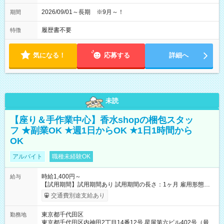
2026/09/01～長期 ※9月～！
期間
履歴書不要
特徴
気になる！
応募する
詳細へ
未読
【座り＆手作業中心】香水shopの梱包スタッ
フ ★副業OK ★週1日からOK ★1日1時間から
OK
アルバイト
職種未経験OK
時給1,400円～
給与
【試用期間】試用期間あり 試用期間の長さ：1ヶ月 雇用形態、
給与は本採用時と同じです。
交通費別途支給あり
東京都千代田区
勤務地
東京都千代田区内神田2丁目14番12号 星屋第六ビル402号（最