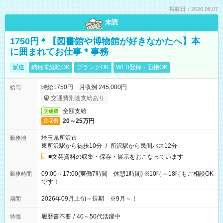
掲載日：2026.08.07
未読
1750円＊【図書館や博物館が好きなかたへ】本
に囲まれてお仕事＊事務
派遣
職種未経験OK
ブランクOK
WEB登録・面接OK
時給1750円 月収例 245,000円
給与
交通費別途支給あり
全額支給
交通費
20～25万円
月収例
埼玉県所沢市
勤務地
東所沢駅から徒歩10分
/
所沢駅から民間バス12分
■文芸資料の収集・保存・展示をおこなっています
09:00～17:00(実働7時間 休憩1時間) ※10時～18時もご相談OK
勤務時間
です！
2026年09月上旬～長期 ※9月～！
期間
履歴書不要
/
40～50代活躍中
特徴