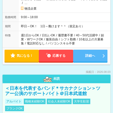
/
…
物流企業
9:00～18:00
勤務時間
即日～OK！ 1日～働けます＾＾（規定あり）
期間
週1日からOK
/
日払いOK
/
履歴書不要
/
40～50代活躍中
/
副
特徴
業・WワークOK
/
服装自由
/
シフト勤務
/
10名以上の大量募
集
/
電話対応なし
/
パソコンスキル不要
気になる！
応募する
詳細へ
掲載日：2026.08.03
未読
＜日本を代表するバンド＊サカナクション＞ツ
アー公演のサポートバイト＠日本武道館
アルバイト
職種未経験OK
社会人未経験OK
大学生歓迎
ブランクOK