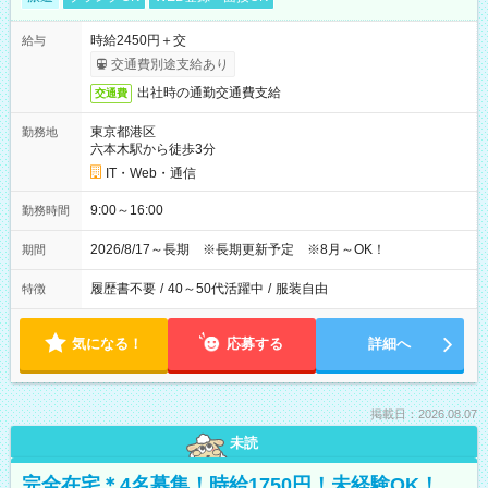
時給2450円＋交
給与
交通費別途支給あり
出社時の通勤交通費支給
交通費
東京都港区
勤務地
六本木駅から徒歩3分
IT・Web・通信
9:00～16:00
勤務時間
2026/8/17～長期 ※長期更新予定 ※8月～OK！
期間
履歴書不要
/
40～50代活躍中
/
服装自由
特徴
気になる！
応募する
詳細へ
掲載日：2026.08.07
未読
完全在宅＊4名募集！時給1750円！未経験OK！