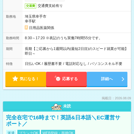
交通費支給有り
交通費
埼玉県幸手市
勤務地
幸手駅
日用品医薬関係
8:30～17:20 ※表記のうち実働7時間55分です。
勤務時間
長期【ご応募から1週間以内(最短2日目)のスピード就業が可能】
期間
即日～
日払いOK
/
履歴書不要
/
電話対応なし
/
パソコンスキル不要
特徴
気になる！
応募する
詳細へ
掲載日：2026.08.09
未読
完全在宅で16時まで！英語&日本語＼EC運営サ
ポート／
派遣
ブランクOK
WEB登録・面接OK