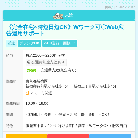
掲載日：2026.08.07
未読
《完全在宅×時短日短OK》Wワーク可〇Web広
告運用サポート
派遣
ブランクOK
WEB登録・面接OK
時給2100～2200円＋交
給与
交通費別途支給あり
交通費支給(規定有り)
交通費
東京都新宿区
勤務地
新宿御苑前駅から徒歩3分
/
新宿三丁目駅から徒歩4分
マスコミ関連
10:00～19:00
勤務時間
2026/9/1～長期 ※開始日相談可能 ※9月～OK！
期間
履歴書不要
/
40～50代活躍中
/
副業・WワークOK
/
服装自由
特徴