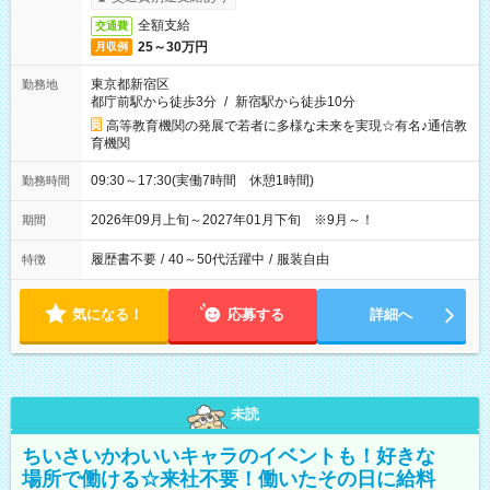
全額支給
交通費
25～30万円
月収例
東京都新宿区
勤務地
都庁前駅から徒歩3分
/
新宿駅から徒歩10分
高等教育機関の発展で若者に多様な未来を実現☆有名♪通信教
育機関
09:30～17:30(実働7時間 休憩1時間)
勤務時間
2026年09月上旬～2027年01月下旬 ※9月～！
期間
履歴書不要
/
40～50代活躍中
/
服装自由
特徴
気になる！
応募する
詳細へ
未読
ちいさいかわいいキャラのイベントも！好きな
場所で働ける☆来社不要！働いたその日に給料