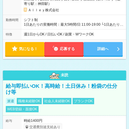
寄り駅：神田駅）
Ａｌｌｅｙ株式会社
シフト制
勤務時間
1日あたりの実働時間：最大5時間/日 11:00-19:00 └1日あたりの
実働時間：1-5時間 └上記の時間帯内であれば、いつでも勤務可
能！ └平日・土曜日の中で、お好きな曜日でご勤務いただけま
週1日からOK / 日払いOK / 副業・WワークOK
特徴
す！ 【シフト例】 ・11:00～14:00 ・16:30～19:00 ・13:00～
18:00 などのように、自由な働き方が可能なお仕事です！
気になる！
応募する
詳細へ
未読
給与即払いOK！高時給！土日休み！粉袋の仕分
け等
派遣
職種未経験OK
社会人未経験OK
ブランクOK
WEB登録・面接OK
時給1400円
給与
交通費別途支給あり