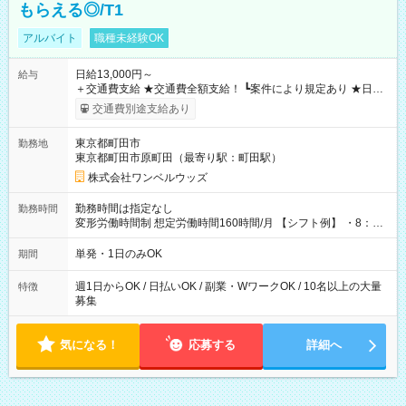
もらえる◎/T1
アルバイト
職種未経験OK
日給13,000円～
給与
＋交通費支給 ★交通費全額支給！ ┗案件により規定あり ★日払
いOK！（規定あり） ┗働いたその日に現金GET♪ お仕事後はコ
交通費別途支給あり
ンビニATMから 日払い分を引き落とせます！ 【試用期間】試
用期間なし
東京都町田市
勤務地
東京都町田市原町田（最寄り駅：町田駅）
株式会社ワンベルウッズ
勤務時間は指定なし
勤務時間
変形労働時間制 想定労働時間160時間/月 【シフト例】 ・8：00
～21：00
単発・1日のみOK
期間
週1日からOK / 日払いOK / 副業・WワークOK / 10名以上の大量
特徴
募集
気になる！
応募する
詳細へ