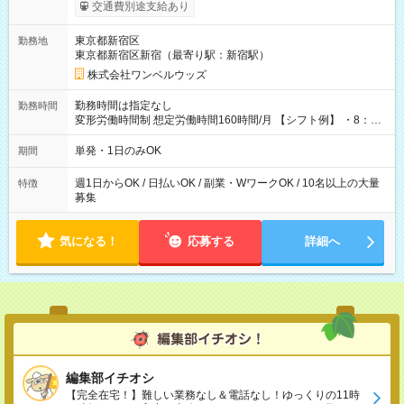
いOK！（規定あり） ┗働いたその日に現金GET♪ お仕事後はコ
交通費別途支給あり
ンビニATMから 日払い分を引き落とせます！ 【試用期間】試
用期間なし
東京都新宿区
勤務地
東京都新宿区新宿（最寄り駅：新宿駅）
株式会社ワンベルウッズ
勤務時間は指定なし
勤務時間
変形労働時間制 想定労働時間160時間/月 【シフト例】 ・8：00
～21：00
単発・1日のみOK
期間
週1日からOK / 日払いOK / 副業・WワークOK / 10名以上の大量
特徴
募集
気になる！
応募する
詳細へ
編集部イチオシ
【完全在宅！】難しい業務なし＆電話なし！ゆっくりの11時