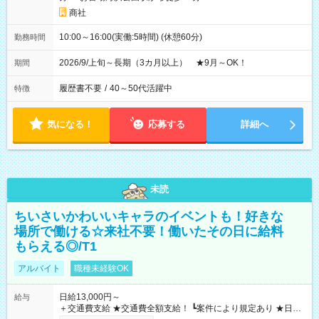
商社
10:00～16:00(実働:5時間) (休憩60分)
勤務時間
2026/9/上旬～長期（3カ月以上） ★9月～OK！
期間
履歴書不要
/
40～50代活躍中
特徴
気になる！
応募する
詳細へ
未読
ちいさいかわいいキャラのイベントも！好きな
場所で働ける☆来社不要！働いたその日に給料
もらえる◎/T1
アルバイト
職種未経験OK
日給13,000円～
給与
＋交通費支給 ★交通費全額支給！ ┗案件により規定あり ★日払