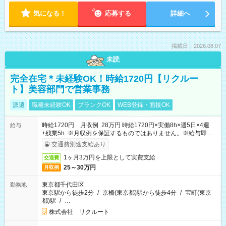
気になる！
応募する
詳細へ
掲載日：2026.08.07
未読
完全在宅＊未経験OK！時給1720円【リクルー
ト】美容部門で営業事務
派遣
職種未経験OK
ブランクOK
WEB登録・面接OK
時給1720円 月収例 28万円 時給1720円×実働8h×週5日×4週
給与
+残業5h ※月収例を保証するものではありません。※給与即受
取りサービス利用可（利用条件有）
交通費別途支給あり
1ヶ月3万円を上限として実費支給
交通費
25～30万円
月収例
東京都千代田区
勤務地
東京駅から徒歩2分
/
京橋(東京都)駅から徒歩4分
/
宝町(東京
都)駅
/
…
株式会社 リクルート