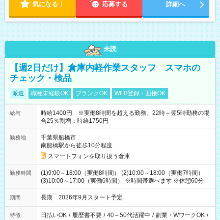
気になる！
応募する
詳細へ
未読
【週2日だけ】倉庫内軽作業スタッフ スマホの
チェック・検品
派遣
職種未経験OK
ブランクOK
WEB登録・面接OK
時給1400円 ※実働8時間を超える勤務、22時～翌5時勤務の場
給与
合25％割増：時給1750円
千葉県船橋市
勤務地
南船橋駅から徒歩10分程度
スマートフォンを取り扱う倉庫
(1)9:00～18:00（実働8時間） (2)10:00～18:00（実働7時間）
勤務時間
(3)10:00～17:00（実働6時間） ※時間帯選べます ※休憩60分
長期 2026年9月スタート予定
期間
日払いOK
/
履歴書不要
/
40～50代活躍中
/
副業・WワークOK
/
特徴