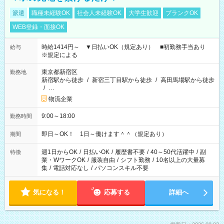
派遣
職種未経験OK
社会人未経験OK
大学生歓迎
ブランクOK
WEB登録・面接OK
時給1414円～ ▼日払いOK（規定あり） ■初勤務手当あり
給与
※規定による
東京都新宿区
勤務地
新宿駅から徒歩
/
新宿三丁目駅から徒歩
/
高田馬場駅から徒歩
/
…
物流企業
9:00～18:00
勤務時間
即日～OK！ 1日～働けます＾＾（規定あり）
期間
週1日からOK
/
日払いOK
/
履歴書不要
/
40～50代活躍中
/
副
特徴
業・WワークOK
/
服装自由
/
シフト勤務
/
10名以上の大量募
集
/
電話対応なし
/
パソコンスキル不要
気になる！
応募する
詳細へ