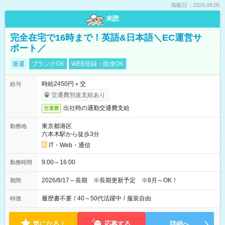
掲載日：2026.08.05
未読
完全在宅で16時まで！英語&日本語＼EC運営サ
ポート／
派遣
ブランクOK
WEB登録・面接OK
時給2450円＋交
給与
交通費別途支給あり
出社時の通勤交通費支給
交通費
東京都港区
勤務地
六本木駅から徒歩3分
IT・Web・通信
9:00～16:00
勤務時間
2026/8/17～長期 ※長期更新予定 ※8月～OK！
期間
履歴書不要
/
40～50代活躍中
/
服装自由
特徴
気になる！
応募する
詳細へ