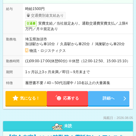
時給1500円
給与
交通費別途支給あり
実費支給／当社規定あり。通勤交通費実費支払／上限4
交通費
万円／月※規定あり
埼玉県加須市
勤務地
加須駅から車10分
/
久喜駅から車20分
/
鴻巣駅から車20分
物流・ロジスティクス
(1)09:00-17:00(休憩60分) ※休憩（12:00-12:50、15:00-15:10）
勤務時間
1ヶ月以上3ヶ月未満／即日～9月末まで
期間
履歴書不要
/
40～50代活躍中
/
10名以上の大量募集
特徴
気になる！
応募する
詳細へ
掲載日：2026.08.05
未読