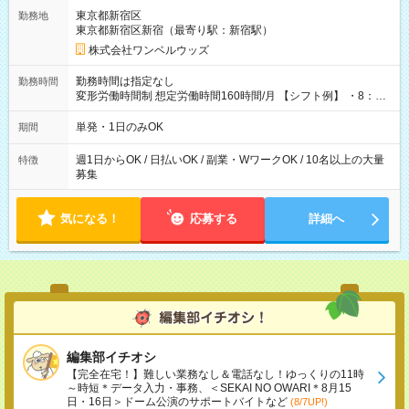
用期間なし
東京都新宿区
勤務地
東京都新宿区新宿（最寄り駅：新宿駅）
株式会社ワンベルウッズ
勤務時間は指定なし
勤務時間
変形労働時間制 想定労働時間160時間/月 【シフト例】 ・8：00
～21：00
単発・1日のみOK
期間
週1日からOK / 日払いOK / 副業・WワークOK / 10名以上の大量
特徴
募集
気になる！
応募する
詳細へ
編集部イチオシ
【完全在宅！】難しい業務なし＆電話なし！ゆっくりの11時
～時短＊データ入力・事務、＜SEKAI NO OWARI＊8月15
日・16日＞ドーム公演のサポートバイトなど
(8/7UP!)