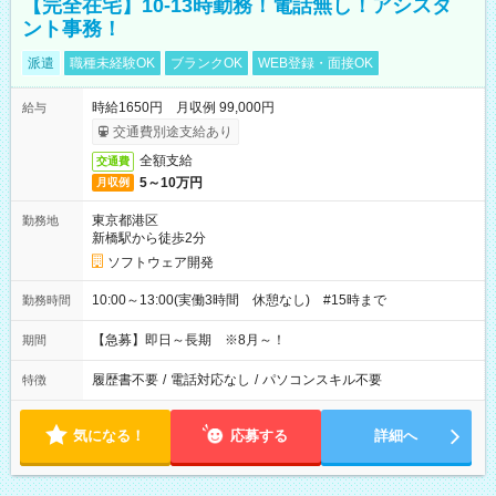
【完全在宅】10-13時勤務！電話無し！アシスタ
ント事務！
派遣
職種未経験OK
ブランクOK
WEB登録・面接OK
時給1650円 月収例 99,000円
給与
交通費別途支給あり
全額支給
交通費
5～10万円
月収例
東京都港区
勤務地
新橋駅から徒歩2分
ソフトウェア開発
10:00～13:00(実働3時間 休憩なし) #15時まで
勤務時間
【急募】即日～長期 ※8月～！
期間
履歴書不要
/
電話対応なし
/
パソコンスキル不要
特徴
気になる！
応募する
詳細へ