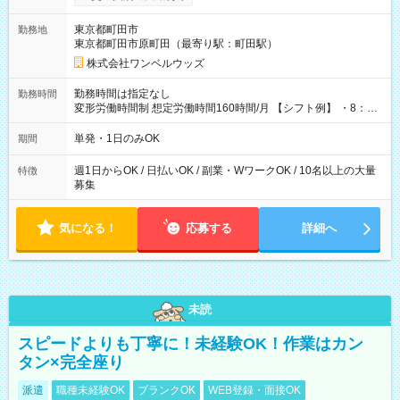
ンビニATMから 日払い分を引き落とせます！ 【試用期間】試
用期間なし
東京都町田市
勤務地
東京都町田市原町田（最寄り駅：町田駅）
株式会社ワンベルウッズ
勤務時間は指定なし
勤務時間
変形労働時間制 想定労働時間160時間/月 【シフト例】 ・8：00
～21：00
単発・1日のみOK
期間
週1日からOK / 日払いOK / 副業・WワークOK / 10名以上の大量
特徴
募集
気になる！
応募する
詳細へ
未読
スピードよりも丁寧に！未経験OK！作業はカン
タン×完全座り
派遣
職種未経験OK
ブランクOK
WEB登録・面接OK