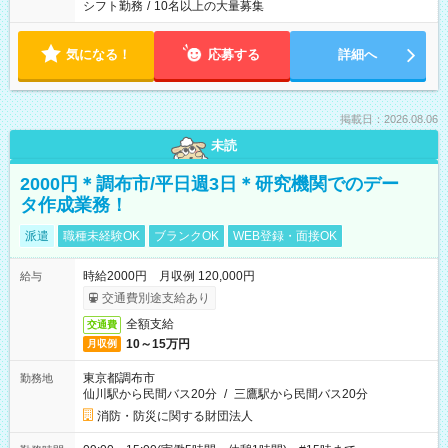
シフト勤務
/
10名以上の大量募集
気になる！
応募する
詳細へ
掲載日：2026.08.06
未読
2000円＊調布市/平日週3日＊研究機関でのデー
タ作成業務！
派遣
職種未経験OK
ブランクOK
WEB登録・面接OK
時給2000円 月収例 120,000円
給与
交通費別途支給あり
全額支給
交通費
10～15万円
月収例
東京都調布市
勤務地
仙川駅から民間バス20分
/
三鷹駅から民間バス20分
消防・防災に関する財団法人