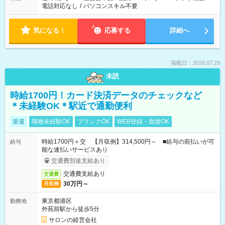
電話対応なし
/
パソコンスキル不要
気になる！
応募する
詳細へ
掲載日：2026.07.29
未読
時給1700円！カード決済データのチェックなど
＊未経験OK＊駅近で通勤便利
派遣
職種未経験OK
ブランクOK
WEB登録・面接OK
時給1700円＋交 【月収例】314,500円～ ■給与の前払いが可
給与
能な速払いサービスあり
交通費別途支給あり
交通費支給あり
交通費
30万円～
月収例
東京都港区
勤務地
外苑前駅から徒歩5分
サロンの経営会社