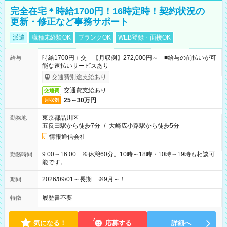
完全在宅＊時給1700円！16時定時！契約状況の
更新・修正など事務サポート
派遣
職種未経験OK
ブランクOK
WEB登録・面接OK
時給1700円＋交 【月収例】272,000円～ ■給与の前払いが可
給与
能な速払いサービスあり
交通費別途支給あり
交通費支給あり
交通費
25～30万円
月収例
東京都品川区
勤務地
五反田駅から徒歩7分
/
大崎広小路駅から徒歩5分
情報通信会社
9:00～16:00 ※休憩60分。10時～18時・10時～19時も相談可
勤務時間
能です。
2026/09/01～長期 ※9月～！
期間
履歴書不要
特徴
気になる！
応募する
詳細へ