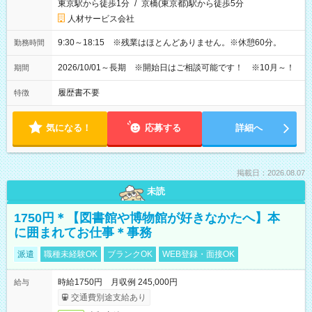
東京駅から徒歩1分
/
京橋(東京都)駅から徒歩5分
人材サービス会社
9:30～18:15 ※残業はほとんどありません。※休憩60分。
勤務時間
2026/10/01～長期 ※開始日はご相談可能です！ ※10月～！
期間
履歴書不要
特徴
気になる！
応募する
詳細へ
掲載日：2026.08.07
未読
1750円＊【図書館や博物館が好きなかたへ】本
に囲まれてお仕事＊事務
派遣
職種未経験OK
ブランクOK
WEB登録・面接OK
時給1750円 月収例 245,000円
給与
交通費別途支給あり