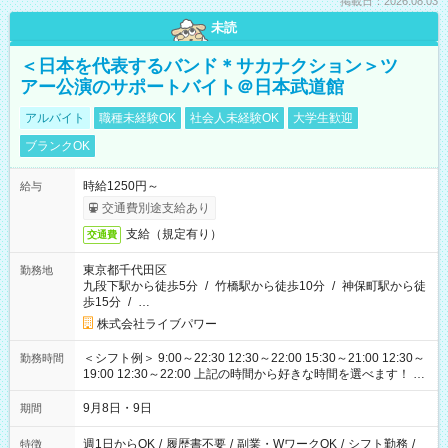
掲載日：2026.08.03
未読
＜日本を代表するバンド＊サカナクション＞ツ
アー公演のサポートバイト＠日本武道館
アルバイト
職種未経験OK
社会人未経験OK
大学生歓迎
ブランクOK
時給1250円～
給与
交通費別途支給あり
支給（規定有り）
交通費
東京都千代田区
勤務地
九段下駅から徒歩5分
/
竹橋駅から徒歩10分
/
神保町駅から徒
歩15分
/
…
株式会社ライブパワー
＜シフト例＞ 9:00～22:30 12:30～22:00 15:30～21:00 12:30～
勤務時間
19:00 12:30～22:00 上記の時間から好きな時間を選べます！ ※
時間は変更となる可能性があります
9月8日・9日
期間
週1日からOK
/
履歴書不要
/
副業・WワークOK
/
シフト勤務
/
特徴