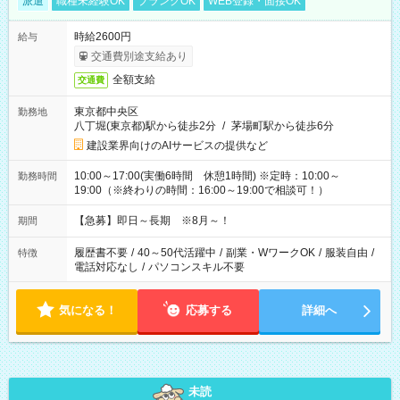
派遣
職種未経験OK
ブランクOK
WEB登録・面接OK
時給2600円
給与
交通費別途支給あり
全額支給
交通費
東京都中央区
勤務地
八丁堀(東京都)駅から徒歩2分
/
茅場町駅から徒歩6分
建設業界向けのAIサービスの提供など
10:00～17:00(実働6時間 休憩1時間) ※定時：10:00～
勤務時間
19:00（※終わりの時間：16:00～19:00で相談可！）
【急募】即日～長期 ※8月～！
期間
履歴書不要
/
40～50代活躍中
/
副業・WワークOK
/
服装自由
/
特徴
電話対応なし
/
パソコンスキル不要
気になる！
応募する
詳細へ
未読