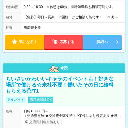
9:30～18:30 ※休憩は60分。※時短勤務も相談可能です。
勤務時間
【急募】即日～長期 ※開始日はご相談可能です！ ※8月～！
期間
履歴書不要
特徴
気になる！
応募する
詳細へ
未読
ちいさいかわいいキャラのイベントも！好きな
場所で働ける☆来社不要！働いたその日に給料
もらえる◎/T1
アルバイト
職種未経験OK
日給13,000円～
給与
＋交通費支給 ★交通費全額支給！ ┗案件により規定あり ★日払
いOK！（規定あり） ┗働いたその日に現金GET♪ お仕事後はコ
交通費別途支給あり
ンビニATMから 日払い分を引き落とせます！ 【試用期間】試