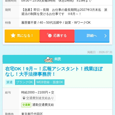
09:00～15:00(実働5時間 休憩1時間) #15時まで
勤務時間
【急募】即日～長期 お仕事の最長期間は2027年3月末迄 派
期間
遣法の制限を受けるお仕事です ※8月～！
履歴書不要
/
40～50代活躍中
/
副業・WワークOK
特徴
気になる！
応募する
詳細へ
掲載日：2026.07.31
未読
在宅OK！9月～！広報アシスタント！残業ほぼ
なし！大手法律事務所！
派遣
ブランクOK
WEB登録・面接OK
時給2000～2100円＋交
給与
交通費別途支給あり
通勤交通費支給
交通費
東京都千代田区
勤務地