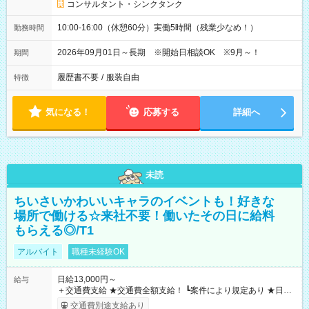
コンサルタント・シンクタンク
10:00-16:00（休憩60分）実働5時間（残業少なめ！）
勤務時間
2026年09月01日～長期 ※開始日相談OK ※9月～！
期間
履歴書不要
/
服装自由
特徴
気になる！
応募する
詳細へ
未読
ちいさいかわいいキャラのイベントも！好きな
場所で働ける☆来社不要！働いたその日に給料
もらえる◎/T1
アルバイト
職種未経験OK
日給13,000円～
給与
＋交通費支給 ★交通費全額支給！ ┗案件により規定あり ★日払
いOK！（規定あり） ┗働いたその日に現金GET♪ お仕事後はコ
交通費別途支給あり