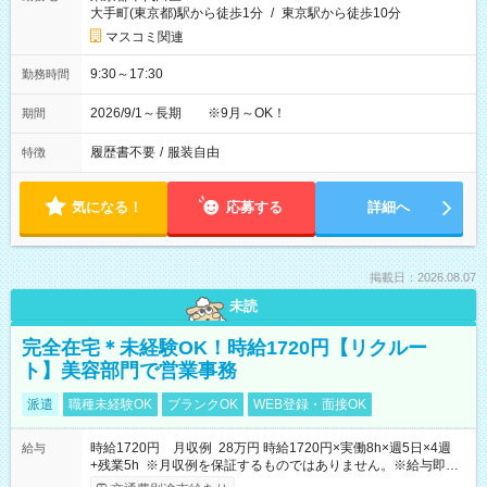
大手町(東京都)駅から徒歩1分
/
東京駅から徒歩10分
マスコミ関連
9:30～17:30
勤務時間
2026/9/1～長期 ※9月～OK！
期間
履歴書不要
/
服装自由
特徴
気になる！
応募する
詳細へ
掲載日：2026.08.07
未読
完全在宅＊未経験OK！時給1720円【リクルー
ト】美容部門で営業事務
派遣
職種未経験OK
ブランクOK
WEB登録・面接OK
時給1720円 月収例 28万円 時給1720円×実働8h×週5日×4週
給与
+残業5h ※月収例を保証するものではありません。※給与即受
取りサービス利用可（利用条件有）