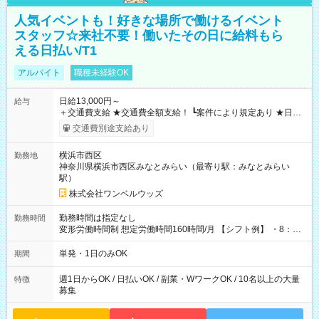
人気イベントも！好きな場所で働けるイベント
スタッフ☆来社不要！働いたその日に給料もら
える日払い/T1
アルバイト
職種未経験OK
日給13,000円～
給与
＋交通費支給 ★交通費全額支給！ ┗案件により規定あり ★日払
いOK！（規定あり） ┗働いたその日に現金GET♪ お仕事後はコ
交通費別途支給あり
ンビニATMから 日払い分を引き落とせます！ 【試用期間】試
用期間なし
横浜市西区
勤務地
神奈川県横浜市西区みなとみらい（最寄り駅：みなとみらい
駅）
株式会社ワンベルウッズ
勤務時間は指定なし
勤務時間
変形労働時間制 想定労働時間160時間/月 【シフト例】 ・8：00
～21：00
単発・1日のみOK
期間
週1日からOK / 日払いOK / 副業・WワークOK / 10名以上の大量
特徴
募集