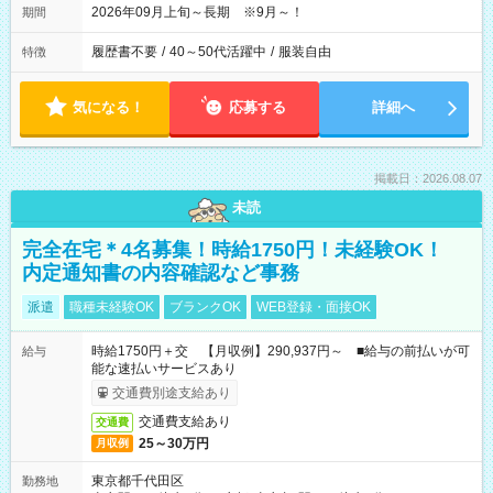
2026年09月上旬～長期 ※9月～！
期間
履歴書不要
/
40～50代活躍中
/
服装自由
特徴
気になる！
応募する
詳細へ
掲載日：2026.08.07
未読
完全在宅＊4名募集！時給1750円！未経験OK！
内定通知書の内容確認など事務
派遣
職種未経験OK
ブランクOK
WEB登録・面接OK
時給1750円＋交 【月収例】290,937円～ ■給与の前払いが可
給与
能な速払いサービスあり
交通費別途支給あり
交通費支給あり
交通費
25～30万円
月収例
東京都千代田区
勤務地