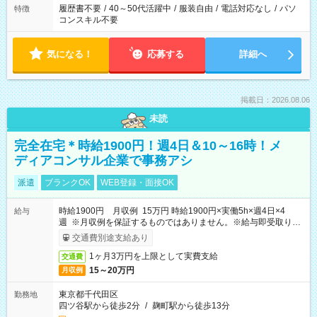
履歴書不要
/
40～50代活躍中
/
服装自由
/
電話対応なし
/
パソ
特徴
コンスキル不要
気になる！
応募する
詳細へ
掲載日：2026.08.06
未読
完全在宅＊時給1900円！週4日＆10～16時！メ
ディアコンサル企業で事務アシ
派遣
ブランクOK
WEB登録・面接OK
時給1900円 月収例 15万円 時給1900円×実働5h×週4日×4
給与
週 ※月収例を保証するものではありません。※給与即受取りサ
ービス利用可（利用条件有）
交通費別途支給あり
1ヶ月3万円を上限として実費支給
交通費
15～20万円
月収例
東京都千代田区
勤務地
四ツ谷駅から徒歩2分
/
麹町駅から徒歩13分