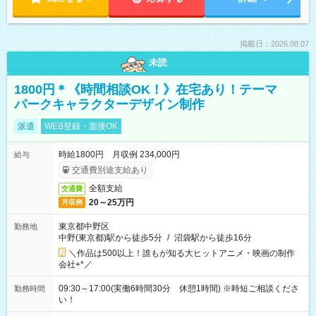
掲載日：2026.08.07
未読
1800円＊《時間相談OK！》在宅あり！テーマ
パークキャラクターデザイン制作
派遣
WEB登録・面接OK
時給1800円 月収例 234,000円
給与
交通費別途支給あり
全額支給
交通費
20～25万円
月収例
東京都中野区
勤務地
中野(東京都)駅から徒歩5分
/
沼袋駅から徒歩16分
＼作品は500以上！誰もが知る大ヒットアニメ・映画の制作
会社+*／
09:30～17:00(実働6時間30分 休憩1時間) ※時短ご相談くださ
勤務時間
い！