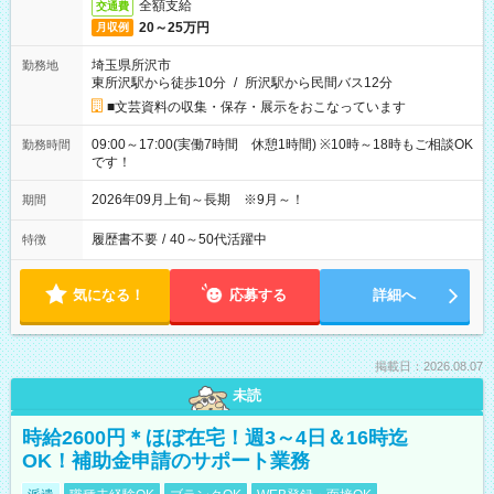
全額支給
交通費
20～25万円
月収例
埼玉県所沢市
勤務地
東所沢駅から徒歩10分
/
所沢駅から民間バス12分
■文芸資料の収集・保存・展示をおこなっています
09:00～17:00(実働7時間 休憩1時間) ※10時～18時もご相談OK
勤務時間
です！
2026年09月上旬～長期 ※9月～！
期間
履歴書不要
/
40～50代活躍中
特徴
気になる！
応募する
詳細へ
掲載日：2026.08.07
未読
時給2600円＊ほぼ在宅！週3～4日＆16時迄
OK！補助金申請のサポート業務