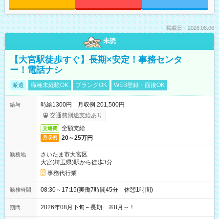
掲載日：2026.08.06
未読
【大宮駅徒歩すぐ】長期×安定！事務センタ
ー！電話ナシ
派遣
職種未経験OK
ブランクOK
WEB登録・面接OK
時給1300円 月収例 201,500円
給与
交通費別途支給あり
全額支給
交通費
20～25万円
月収例
さいたま市大宮区
勤務地
大宮(埼玉県)駅から徒歩3分
事務代行業
08:30～17:15(実働7時間45分 休憩1時間)
勤務時間
2026年08月下旬～長期 ※8月～！
期間