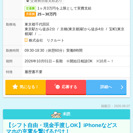
交通費別途支給あり
1ヶ月3万円を上限として実費支給
交通費
25～30万円
月収例
東京都千代田区
勤務地
東京駅から徒歩2分
/
京橋(東京都)駅から徒歩4分
/
宝町(東京
都)駅
/
…
株式会社 リクルート
09:30-18:30（休憩60分）実働8時間
勤務時間
2026年10月01日～長期 ※開始日相談OK ※10月～！
期間
履歴書不要
特徴
気になる！
応募する
詳細へ
掲載日：2026.08.07
未読
【シフト自由・現金手渡しOK】iPhoneなどス
マホの充電を繋げるだけ！