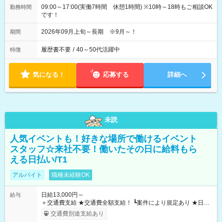
09:00～17:00(実働7時間 休憩1時間) ※10時～18時もご相談OK
勤務時間
です！
2026年09月上旬～長期 ※9月～！
期間
履歴書不要
/
40～50代活躍中
特徴
気になる！
応募する
詳細へ
未読
人気イベントも！好きな場所で働けるイベント
スタッフ☆来社不要！働いたその日に給料もら
える日払い/T1
アルバイト
職種未経験OK
日給13,000円～
給与
＋交通費支給 ★交通費全額支給！ ┗案件により規定あり ★日払
いOK！（規定あり） ┗働いたその日に現金GET♪ お仕事後はコ
交通費別途支給あり
ンビニATMから 日払い分を引き落とせます！ 【試用期間】試