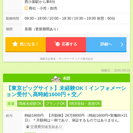
西小泉駅から車6分
商社・小売・卸売
09:30～18:00 / 10:00～18:30 / 10:30～19:00 休憩：60分
勤務時間
長期（更新期間あり）
期間
気になる！
応募する
詳細へ
掲載元企業名
サンヴァーテックス株式会社
掲載日：2026.08.03
未読
【東京ビッグサイト】未経験OK！インフォメーシ
ョン受付＼高時給1600円＋交／
派遣
職種未経験OK
ブランクOK
WEB登録・面接OK
時給1600円 【月額例】26万8800円 （時給1600円×実働8h×21
給与
日） ＊月額例は一例であり、保証するものではありません。
交通費別途支給あり