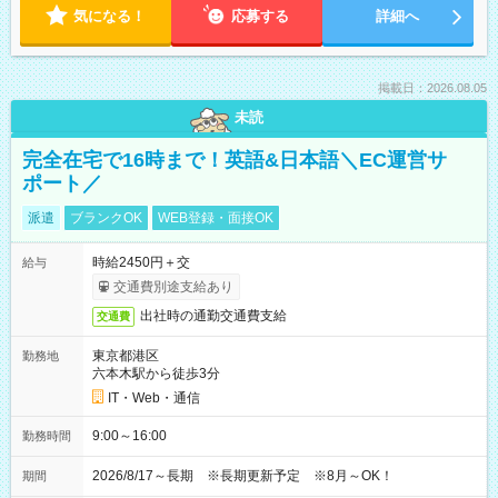
気になる！
応募する
詳細へ
掲載日：2026.08.05
未読
完全在宅で16時まで！英語&日本語＼EC運営サ
ポート／
派遣
ブランクOK
WEB登録・面接OK
時給2450円＋交
給与
交通費別途支給あり
出社時の通勤交通費支給
交通費
東京都港区
勤務地
六本木駅から徒歩3分
IT・Web・通信
9:00～16:00
勤務時間
2026/8/17～長期 ※長期更新予定 ※8月～OK！
期間