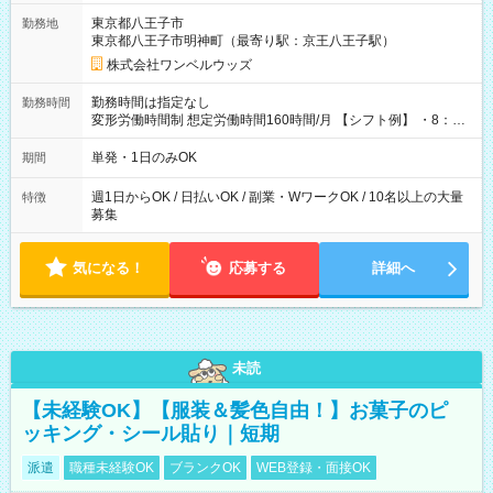
用期間なし
東京都八王子市
勤務地
東京都八王子市明神町（最寄り駅：京王八王子駅）
株式会社ワンベルウッズ
勤務時間は指定なし
勤務時間
変形労働時間制 想定労働時間160時間/月 【シフト例】 ・8：00
～21：00
単発・1日のみOK
期間
週1日からOK / 日払いOK / 副業・WワークOK / 10名以上の大量
特徴
募集
気になる！
応募する
詳細へ
未読
【未経験OK】【服装＆髪色自由！】お菓子のピ
ッキング・シール貼り｜短期
派遣
職種未経験OK
ブランクOK
WEB登録・面接OK