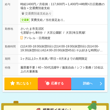
時給1400円／月収例：117,600円＝1,400円×4時間×21日勤務の
給与
場合＋交通費別途支給
交通費別途支給あり
実費支給／当社規定あり。
交通費
さいたま市見沼区
勤務地
七里駅から車6分
/
大宮公園駅
/
大宮(埼玉県)駅
アパレル・日用雑貨
(1)14:00-18:00(休憩0分) (2)14:00-19:00(休憩0分) (3)14:00-
勤務時間
19:30(休憩0分) (4)14:00-20:00(休憩45分) ※お好きな時間が選べ
ます
1ヶ月以上3ヶ月未満／即日～8月末までの期間限定
期間
履歴書不要
/
40～50代活躍中
/
服装自由
/
シフト勤務
/
10名以
特徴
上の大量募集
気になる！
応募する
詳細へ