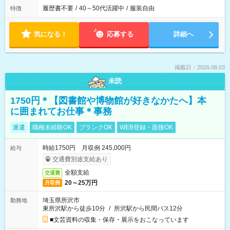
履歴書不要
/
40～50代活躍中
/
服装自由
特徴
気になる！
応募する
詳細へ
掲載日：2026.08.03
未読
1750円＊【図書館や博物館が好きなかたへ】本
に囲まれてお仕事＊事務
派遣
職種未経験OK
ブランクOK
WEB登録・面接OK
時給1750円 月収例 245,000円
給与
交通費別途支給あり
全額支給
交通費
20～25万円
月収例
埼玉県所沢市
勤務地
東所沢駅から徒歩10分
/
所沢駅から民間バス12分
■文芸資料の収集・保存・展示をおこなっています