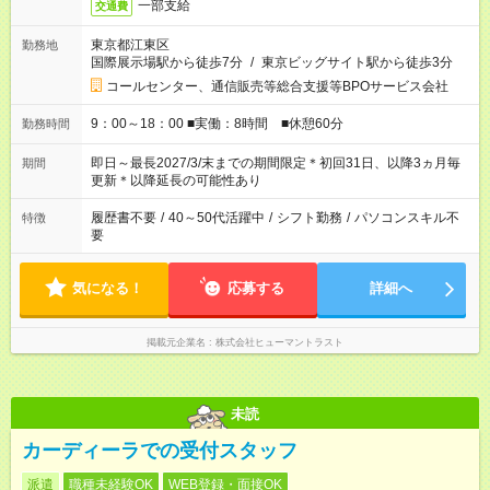
一部支給
交通費
東京都江東区
勤務地
国際展示場駅から徒歩7分
/
東京ビッグサイト駅から徒歩3分
コールセンター、通信販売等総合支援等BPOサービス会社
9：00～18：00 ■実働：8時間 ■休憩60分
勤務時間
即日～最長2027/3/末までの期間限定＊初回31日、以降3ヵ月毎
期間
更新＊以降延長の可能性あり
履歴書不要
/
40～50代活躍中
/
シフト勤務
/
パソコンスキル不
特徴
要
気になる！
応募する
詳細へ
掲載元企業名
株式会社ヒューマントラスト
未読
カーディーラでの受付スタッフ
派遣
職種未経験OK
WEB登録・面接OK