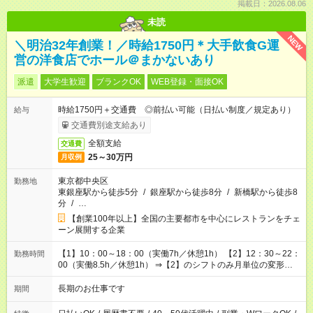
掲載日：2026.08.06
未読
NEW
＼明治32年創業！／時給1750円＊大手飲食G運
営の洋食店でホール＠まかないあり
派遣
大学生歓迎
ブランクOK
WEB登録・面接OK
時給1750円＋交通費 ◎前払い可能（日払い制度／規定あり）
給与
交通費別途支給あり
全額支給
交通費
25～30万円
月収例
東京都中央区
勤務地
東銀座駅から徒歩5分
/
銀座駅から徒歩8分
/
新橋駅から徒歩8
分
/
…
【創業100年以上】全国の主要都市を中心にレストランをチェ
ーン展開する企業
【1】10：00～18：00（実働7h／休憩1h） 【2】12：30～22：
勤務時間
00（実働8.5h／休憩1h） ⇒【2】のシフトのみ月単位の変形労
働制：160～177.1h/月（超過分は別途全額支給）
長期のお仕事です
期間