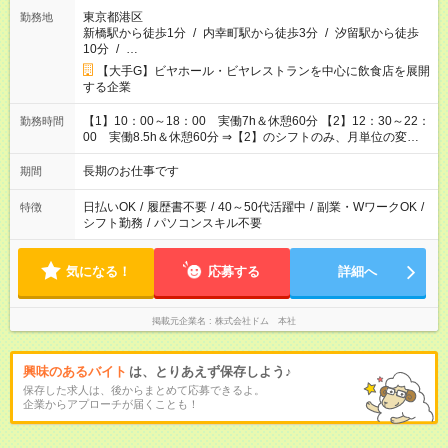
東京都港区
勤務地
新橋駅から徒歩1分
/
内幸町駅から徒歩3分
/
汐留駅から徒歩
10分
/
…
【大手G】ビヤホール・ビヤレストランを中心に飲食店を展開
する企業
【1】10：00～18：00 実働7h＆休憩60分 【2】12：30～22：
勤務時間
00 実働8.5h＆休憩60分 ⇒【2】のシフトのみ、月単位の変形
労働制：160～177.1h/月（超過分は別途全額支給） ★時短相談
OK（6h～）
長期のお仕事です
期間
日払いOK
/
履歴書不要
/
40～50代活躍中
/
副業・WワークOK
/
特徴
シフト勤務
/
パソコンスキル不要
気になる！
応募する
詳細へ
掲載元企業名
株式会社ドム 本社
興味のあるバイト
は、とりあえず保存しよう♪
保存した求人は、後からまとめて応募できるよ。
企業からアプローチが届くことも！