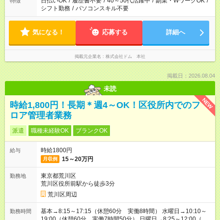
日払いOK
/
履歴書不要
/
40～50代活躍中
/
副業・WワークOK
/
特徴
シフト勤務
/
パソコンスキル不要
気になる！
応募する
詳細へ
掲載元企業名
株式会社ドム 本社
掲載日：2026.08.04
未読
NEW
時給1,800円！長期＊週4～OK！区役所内でのフ
ロア管理者業務
派遣
職種未経験OK
ブランクOK
時給1800円
給与
15～20万円
月収例
東京都荒川区
勤務地
荒川区役所前駅から徒歩3分
荒川区周辺
基本→8:15～17:15（休憩60分 実働8時間） 水曜日→10:10～
勤務時間
19:00（休憩60分 実働7時間50分） 日曜日→8:25～12:00（実