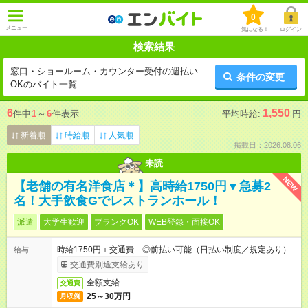
0
メニュー
気になる！
ログイン
検索結果
窓口・ショールーム・カウンター受付の週払い
条件の変更
OKのバイト一覧
6
1,550
件中
1
～
6
件表示
平均時給:
円
新着順
時給順
人気順
掲載日：2026.08.06
未読
NEW
【老舗の有名洋食店＊】高時給1750円▼急募2
名！大手飲食Gでレストランホール！
派遣
大学生歓迎
ブランクOK
WEB登録・面接OK
時給1750円＋交通費 ◎前払い可能（日払い制度／規定あり）
給与
交通費別途支給あり
全額支給
交通費
25～30万円
月収例