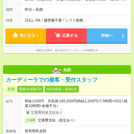
働3時間35分）
即日～長期
期間
日払いOK
/
履歴書不要
/
シフト勤務
特徴
気になる！
応募する
詳細へ
掲載元企業名
株式会社サウンズグッド首都圏支店
未読
カーディーラでの接客・受付スタッフ
派遣
職種未経験OK
WEB登録・面接OK
時給1200円 月収例:195,000円(時給1,200円×7.5時間×20日+残
給与
業10時間+各種手当）
交通費別途支給あり
交通費支給（規定あり）
交通費
群馬県邑楽郡
勤務地