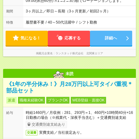
09:00(休憩60分) ※1→2→3の順でローテーションします。
3ヶ月以上／即日～長期（3ヶ月更新／初回2ヶ月）
期間
履歴書不要
/
40～50代活躍中
/
シフト勤務
特徴
気になる！
応募する
詳細へ
掲載元企業名
ランスタッド株式会社 北関東エリア
未読
《1年の半分休み！》月28万円以上可タイパ重視＊
部品セット
派遣
職種未経験OK
ブランクOK
WEB登録・面接OK
時給1460円／月収例：281、293円＝1、460円×10時間40分×16
給与
日勤務の場合（※残業代・深夜手当含む）＋交通費別途支給
交通費別途支給あり
実費支給／当社規定あり。
交通費