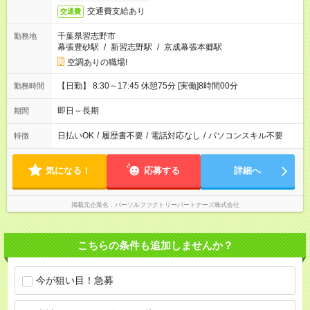
交通費支給あり
交通費
千葉県習志野市
勤務地
幕張豊砂駅
/
新習志野駅
/
京成幕張本郷駅
空調ありの職場!
【日勤】 8:30～17:45 休憩75分 [実働]8時間00分
勤務時間
即日～長期
期間
日払いOK
/
履歴書不要
/
電話対応なし
/
パソコンスキル不要
特徴
気になる！
応募する
詳細へ
掲載元企業名
パーソルファクトリーパートナーズ株式会社
こちらの条件も追加しませんか？
今が狙い目！急募