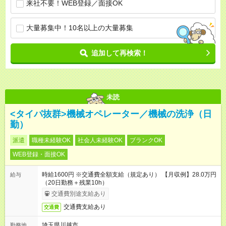
来社不要！WEB登録／面接OK
大量募集中！10名以上の大量募集
追加して再検索！
未読
<タイパ抜群>機械オペレーター／機械の洗浄（日
勤）
派遣
職種未経験OK
社会人未経験OK
ブランクOK
WEB登録・面接OK
時給1600円 ※交通費全額支給（規定あり） 【月収例】28.0万円
給与
（20日勤務＋残業10h）
交通費別途支給あり
交通費支給あり
交通費
埼玉県川越市
勤務地