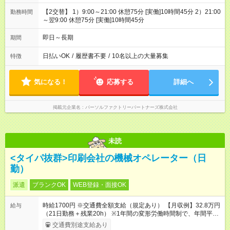
【2交替】 1）9:00～21:00 休憩75分 [実働]10時間45分 2）21:00
勤務時間
～翌9:00 休憩75分 [実働]10時間45分
即日～長期
期間
日払いOK
/
履歴書不要
/
10名以上の大量募集
特徴
気になる！
応募する
詳細へ
掲載元企業名
パーソルファクトリーパートナーズ株式会社
未読
<タイパ抜群>印刷会社の機械オペレーター（日
勤）
派遣
ブランクOK
WEB登録・面接OK
時給1700円 ※交通費全額支給（規定あり） 【月収例】32.8万円
給与
（21日勤務＋残業20h） ※1年間の変形労働時間制で、年間平均
で週40時間を超えた場合は残業代別途支払いします
交通費別途支給あり