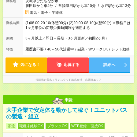
茨城県ひたちなか市
勤務地
勝田駅から車4分
/
常陸津田駅から車10分
/
水戸駅から車13分
電気・電子・半導体
(1)08:00-20:10(休憩90分) (2)20:00-08:10(休憩90分) ※勤務日は
勤務時間
1ヶ月単位の変形労働時間制を適用する
3ヶ月以上／即日～長期（3ヶ月更新／初回2ヶ月）
期間
履歴書不要
/
40～50代活躍中
/
副業・WワークOK
/
シフト勤務
特徴
気になる！
応募する
詳細へ
掲載元企業名
ランスタッド株式会社 北関東エリア
未読
大手企業で安定体を動かして稼ぐ！ユニットバス
の製造・組立
派遣
職種未経験OK
ブランクOK
WEB登録・面接OK