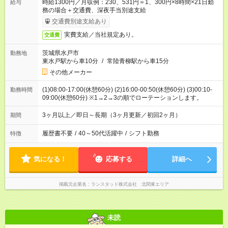
時給1300円／月収例：230、531円＝1、300円×8時間×21日勤
給与
務の場合＋交通費、深夜手当別途支給
交通費別途支給あり
実費支給／当社規定あり。
交通費
茨城県水戸市
勤務地
東水戸駅から車10分
/
常陸青柳駅から車15分
その他メーカー
(1)08:00-17:00(休憩60分) (2)16:00-00:50(休憩60分) (3)00:10-
勤務時間
09:00(休憩60分) ※1→2→3の順でローテーションします。
3ヶ月以上／即日～長期（3ヶ月更新／初回2ヶ月）
期間
履歴書不要
/
40～50代活躍中
/
シフト勤務
特徴
気になる！
応募する
詳細へ
掲載元企業名
ランスタッド株式会社 北関東エリア
未読