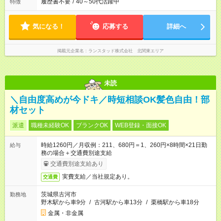
履歴書不要
/
40～50代活躍中
特徴
気になる！
応募する
詳細へ
掲載元企業名
ランスタッド株式会社 北関東エリア
未読
＼自由度高めが今ドキ／時短相談OK髪色自由！部
材セット
派遣
職種未経験OK
ブランクOK
WEB登録・面接OK
時給1260円／月収例：211、680円＝1、260円×8時間×21日勤
給与
務の場合＋交通費別途支給
交通費別途支給あり
実費支給／当社規定あり。
交通費
茨城県古河市
勤務地
野木駅から車9分
/
古河駅から車13分
/
栗橋駅から車18分
金属・非金属