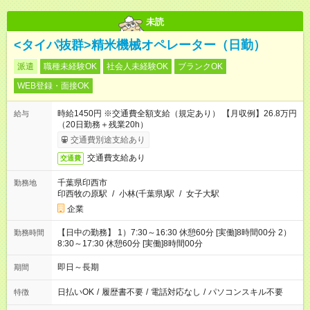
未読
<タイパ抜群>精米機械オペレーター（日勤）
派遣
職種未経験OK
社会人未経験OK
ブランクOK
WEB登録・面接OK
時給1450円 ※交通費全額支給（規定あり） 【月収例】26.8万円
給与
（20日勤務＋残業20h）
交通費別途支給あり
交通費支給あり
交通費
千葉県印西市
勤務地
印西牧の原駅
/
小林(千葉県)駅
/
女子大駅
企業
【日中の勤務】 1）7:30～16:30 休憩60分 [実働]8時間00分 2）
勤務時間
8:30～17:30 休憩60分 [実働]8時間00分
即日～長期
期間
日払いOK
/
履歴書不要
/
電話対応なし
/
パソコンスキル不要
特徴