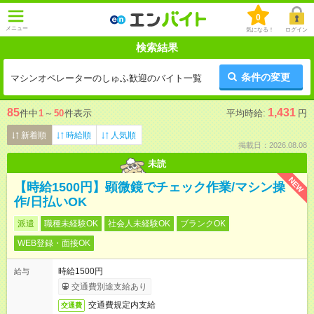
0
メニュー
気になる！
ログイン
検索結果
条件の変更
マシンオペレーターのしゅふ歓迎のバイト一覧
85
1,431
件中
1
～
50
件表示
平均時給:
円
新着順
時給順
人気順
掲載日：2026.08.08
未読
NEW
【時給1500円】顕微鏡でチェック作業/マシン操
作/日払いOK
派遣
職種未経験OK
社会人未経験OK
ブランクOK
WEB登録・面接OK
時給1500円
給与
交通費別途支給あり
交通費規定内支給
交通費