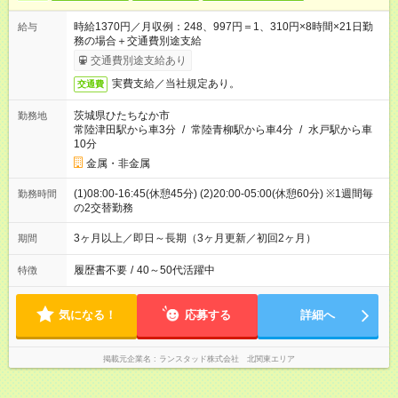
時給1370円／月収例：248、997円＝1、310円×8時間×21日勤
給与
務の場合＋交通費別途支給
交通費別途支給あり
実費支給／当社規定あり。
交通費
茨城県ひたちなか市
勤務地
常陸津田駅から車3分
/
常陸青柳駅から車4分
/
水戸駅から車
10分
金属・非金属
(1)08:00-16:45(休憩45分) (2)20:00-05:00(休憩60分) ※1週間毎
勤務時間
の2交替勤務
3ヶ月以上／即日～長期（3ヶ月更新／初回2ヶ月）
期間
履歴書不要
/
40～50代活躍中
特徴
気になる！
応募する
詳細へ
掲載元企業名
ランスタッド株式会社 北関東エリア