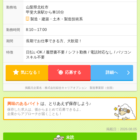
山梨県北杜市
勤務地
甲斐大泉駅から車10分
製造・建築・土木・製造技術系
8:10～17:00
勤務時間
長期でお仕事できる方、大歓迎！
期間
日払いOK
/
履歴書不要
/
シフト勤務
/
電話対応なし
/
パソコン
特徴
スキル不要
気になる！
応募する
詳細へ
掲載元企業名
株式会社綜合キャリアオプション 製造事業部（全国）
興味のあるバイト
は、とりあえず保存しよう♪
保存した求人は、後からまとめて応募できるよ。
企業からアプローチが届くことも！
掲載日：2026.08.05
未読