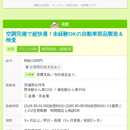
掲載元企業名
ランスタッド株式会社 北関東エリア
未読
空調完備で超快適！未経験OKの自動車部品製造＆
検査
派遣
ブランクOK
WEB登録・面接OK
時給1300円
給与
交通費別途支給あり
実費支給／当社規定あり。
交通費
茨城県古河市
勤務地
野木駅から車12分
/
柳生駅から車15分
金属・非金属
(1)16:30-01:00(休憩60分) (2)00:30-09:00(休憩60分) ※1週間ご
勤務時間
との2交替勤務 時間固定も相談OK
3ヶ月以上／即日～長期（3ヶ月更新／初回2ヶ月）
期間