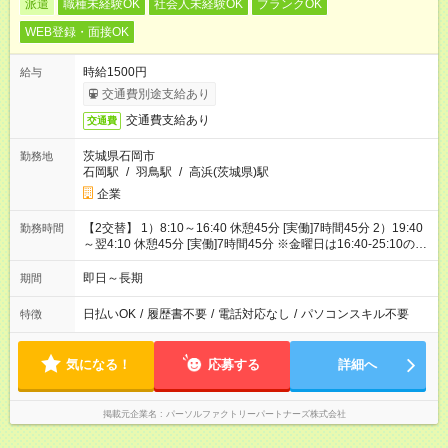
派遣
職種未経験OK
社会人未経験OK
ブランクOK
WEB登録・面接OK
時給1500円
給与
交通費別途支給あり
交通費支給あり
交通費
茨城県石岡市
勤務地
石岡駅
/
羽鳥駅
/
高浜(茨城県)駅
企業
【2交替】 1）8:10～16:40 休憩45分 [実働]7時間45分 2）19:40
勤務時間
～翌4:10 休憩45分 [実働]7時間45分 ※金曜日は16:40-25:10の勤
務になる事もあります。
即日～長期
期間
日払いOK
/
履歴書不要
/
電話対応なし
/
パソコンスキル不要
特徴
気になる！
応募する
詳細へ
掲載元企業名
パーソルファクトリーパートナーズ株式会社