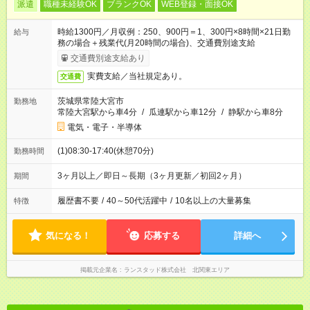
派遣
職種未経験OK
ブランクOK
WEB登録・面接OK
時給1300円／月収例：250、900円＝1、300円×8時間×21日勤
給与
務の場合＋残業代(月20時間の場合)、交通費別途支給
交通費別途支給あり
実費支給／当社規定あり。
交通費
茨城県常陸大宮市
勤務地
常陸大宮駅から車4分
/
瓜連駅から車12分
/
静駅から車8分
電気・電子・半導体
(1)08:30-17:40(休憩70分)
勤務時間
3ヶ月以上／即日～長期（3ヶ月更新／初回2ヶ月）
期間
履歴書不要
/
40～50代活躍中
/
10名以上の大量募集
特徴
気になる！
応募する
詳細へ
掲載元企業名
ランスタッド株式会社 北関東エリア