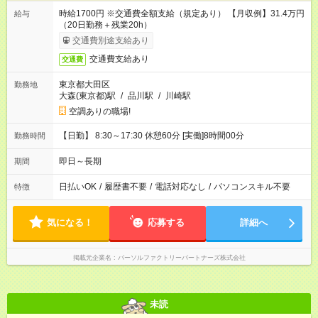
時給1700円 ※交通費全額支給（規定あり） 【月収例】31.4万円
給与
（20日勤務＋残業20h）
交通費別途支給あり
交通費支給あり
交通費
東京都大田区
勤務地
大森(東京都)駅
/
品川駅
/
川崎駅
空調ありの職場!
【日勤】 8:30～17:30 休憩60分 [実働]8時間00分
勤務時間
即日～長期
期間
日払いOK
/
履歴書不要
/
電話対応なし
/
パソコンスキル不要
特徴
気になる！
応募する
詳細へ
掲載元企業名
パーソルファクトリーパートナーズ株式会社
未読