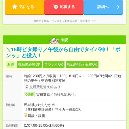
気になる！
応募する
詳細へ
掲載元企業名
ランスタッド株式会社 北関東エリア
未読
＼15時ピタ帰り／午後から自由でタイパ神！「ポ
ンッ」と投入！
派遣
職種未経験OK
ブランクOK
WEB登録・面接OK
時給1230円／月収例：180、810円＝1、230円×7時間×21日勤
給与
務の場合＋交通費別途支給
交通費別途支給あり
実費支給／当社規定あり。
交通費
茨城県ひたちなか市
勤務地
《無料駐車場完備》マイカー通勤OK
建設・設備
(1)07:00-15:00(休憩60分)
勤務時間