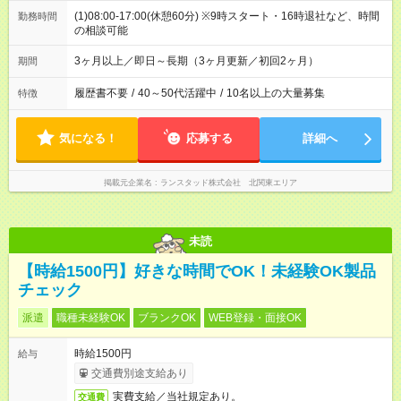
(1)08:00-17:00(休憩60分) ※9時スタート・16時退社など、時間
勤務時間
の相談可能
3ヶ月以上／即日～長期（3ヶ月更新／初回2ヶ月）
期間
履歴書不要
/
40～50代活躍中
/
10名以上の大量募集
特徴
気になる！
応募する
詳細へ
掲載元企業名
ランスタッド株式会社 北関東エリア
未読
【時給1500円】好きな時間でOK！未経験OK製品
チェック
派遣
職種未経験OK
ブランクOK
WEB登録・面接OK
時給1500円
給与
交通費別途支給あり
実費支給／当社規定あり。
交通費