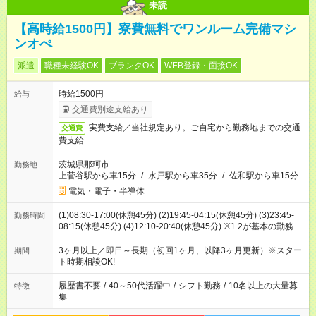
未読
【高時給1500円】寮費無料でワンルーム完備マシ
ンオぺ
派遣
職種未経験OK
ブランクOK
WEB登録・面接OK
時給1500円
給与
交通費別途支給あり
実費支給／当社規定あり。ご自宅から勤務地までの交通
交通費
費支給
茨城県那珂市
勤務地
上菅谷駅から車15分
/
水戸駅から車35分
/
佐和駅から車15分
電気・電子・半導体
(1)08:30-17:00(休憩45分) (2)19:45-04:15(休憩45分) (3)23:45-
勤務時間
08:15(休憩45分) (4)12:10-20:40(休憩45分) ※1.2が基本の勤務時
間です！3ヶ月後から3.4勤務も組み込まれます！
3ヶ月以上／即日～長期（初回1ヶ月、以降3ヶ月更新）※スター
期間
ト時期相談OK!
履歴書不要
/
40～50代活躍中
/
シフト勤務
/
10名以上の大量募
特徴
集