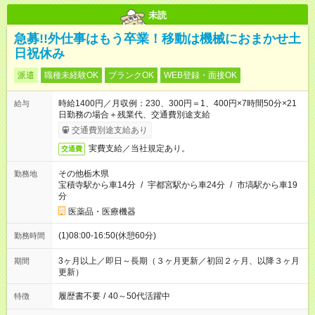
未読
急募!!外仕事はもう卒業！移動は機械におまかせ土
日祝休み
派遣
職種未経験OK
ブランクOK
WEB登録・面接OK
時給1400円／月収例：230、300円＝1、400円×7時間50分×21
給与
日勤務の場合＋残業代、交通費別途支給
交通費別途支給あり
実費支給／当社規定あり。
交通費
その他栃木県
勤務地
宝積寺駅から車14分
/
宇都宮駅から車24分
/
市塙駅から車19
分
医薬品・医療機器
(1)08:00-16:50(休憩60分)
勤務時間
3ヶ月以上／即日～長期（３ヶ月更新／初回２ヶ月、以降３ヶ月
期間
更新）
履歴書不要
/
40～50代活躍中
特徴