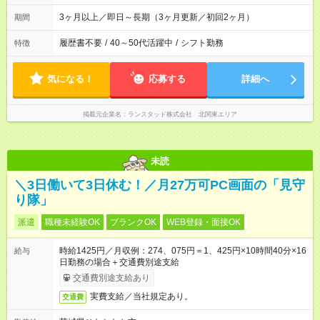
3ヶ月以上／即日～長期（3ヶ月更新／初回2ヶ月）
期間
履歴書不要
/
40～50代活躍中
/
シフト勤務
特徴
気になる！
応募する
詳細へ
掲載元企業名
ランスタッド株式会社 北関東エリア
未読
＼3日働いて3日休む！／月27万可PC画面の「見守
り隊」
派遣
職種未経験OK
ブランクOK
WEB登録・面接OK
時給1425円／月収例：274、075円＝1、425円×10時間40分×16
給与
日勤務の場合＋交通費別途支給
交通費別途支給あり
実費支給／当社規定あり。
交通費