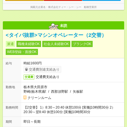
掲載元企業名
株式会社ティー・シー・シー 船橋営業所
未読
<タイパ抜群>マシンオペレーター（2交替）
派遣
職種未経験OK
社会人未経験OK
ブランクOK
WEB登録・面接OK
時給1600円
給与
交通費別途支給あり
交通費支給あり
交通費
栃木県大田原市
勤務地
野崎(栃木県)駅
/
西那須野駅
/
矢板駅
クリーンルーム
【2交替】 1）8:30～20:40 休憩100分 [実働]10時間30分 2）
勤務時間
20:30～翌8:40 休憩100分 [実働]10時間30分
即日～長期
期間