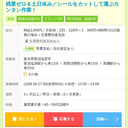
残業ゼロ＆土日休み／シールをカットして運ぶカ
ンタン作業！
派遣
職種未経験OK
ブランクOK
WEB登録・面接OK
時給1340円／月収例：225、120円＝1、340円×8時間×21日勤
給与
務の場合＋交通費別途支給
交通費別途支給あり
実費支給／当社規定あり。
交通費
栃木県那須塩原市
勤務地
那須塩原駅から車12分
/
西那須野駅から車15分
/
黒磯駅から
車20分
その他
(1)08:30-17:30(休憩60分) ※休憩：12:00～13:00
勤務時間
3ヶ月以上／即日～長期（2ヶ月更新）
期間
履歴書不要
/
40～50代活躍中
特徴
気になる！
応募する
詳細へ