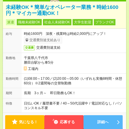
未経験OK＊簡単なオペレーター業務＊時給1600
円＊マイカー通勤OK！
派遣
職種未経験OK
社会人未経験OK
大学生歓迎
ブランクOK
時給1600円 深夜・残業時は時給2,000円にアップ！
給与
交通費別途支給あり
交通費別途支給
交通費
千葉県八千代市
勤務地
勝田台駅から車5分
工場内
(1)08:00～17:00／(2)20:00～05:00（いずれも実働8時間・休憩
勤務時間
60分）※2週間毎の交替制勤務
長期 3ヶ月～ 即日勤務もOK！
期間
日払いOK
/
履歴書不要
/
40～50代活躍中
/
電話対応なし
/
パソ
特徴
コンスキル不要
気になる！
応募する
詳細へ