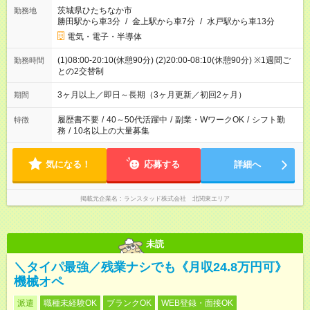
茨城県ひたちなか市
勤務地
勝田駅から車3分
/
金上駅から車7分
/
水戸駅から車13分
電気・電子・半導体
(1)08:00-20:10(休憩90分) (2)20:00-08:10(休憩90分) ※1週間ご
勤務時間
との2交替制
3ヶ月以上／即日～長期（3ヶ月更新／初回2ヶ月）
期間
履歴書不要
/
40～50代活躍中
/
副業・WワークOK
/
シフト勤
特徴
務
/
10名以上の大量募集
気になる！
応募する
詳細へ
掲載元企業名
ランスタッド株式会社 北関東エリア
未読
＼タイパ最強／残業ナシでも《月収24.8万円可》
機械オペ
派遣
職種未経験OK
ブランクOK
WEB登録・面接OK