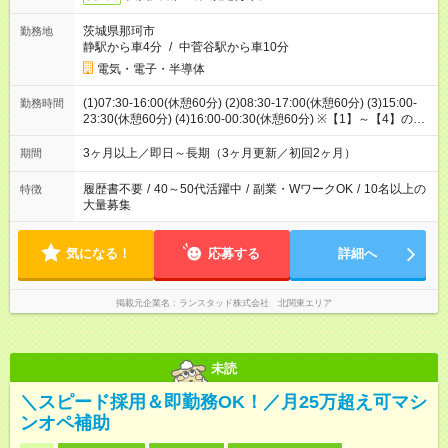
茨城県那珂市
勤務地
静駅から車4分
/
中菅谷駅から車10分
電気・電子・半導体
(1)07:30-16:00(休憩60分) (2)08:30-17:00(休憩60分) (3)15:00-
勤務時間
23:30(休憩60分) (4)16:00-00:30(休憩60分) ※【1】～【4】の中
からお好きな時間でOK！ 前後1時間程度の時間相談可能
3ヶ月以上／即日～長期（3ヶ月更新／初回2ヶ月）
期間
履歴書不要
/
40～50代活躍中
/
副業・WワークOK
/
10名以上の
特徴
大量募集
気になる！
応募する
詳細へ
掲載元企業名
ランスタッド株式会社 北関東エリア
未読
＼スピード採用＆即勤務OK！／月25万超え可マシ
ンオペ補助