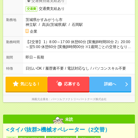
交通費別途支給あり
交通費支給あり
交通費
茨城県かすみがうら市
勤務地
神立駅
/
高浜(茨城県)駅
/
石岡駅
企業
【2交替】 1）8:00～17:00 休憩60分 [実働]8時間00分 2）20:00
勤務時間
～翌5:00 休憩60分 [実働]8時間00分 ※1週間ごとの交替となりま
す
即日～長期
期間
日払いOK
/
履歴書不要
/
電話対応なし
/
パソコンスキル不要
特徴
気になる！
応募する
詳細へ
掲載元企業名
パーソルファクトリーパートナーズ株式会社
未読
<タイパ抜群>機械オペレーター（2交替）