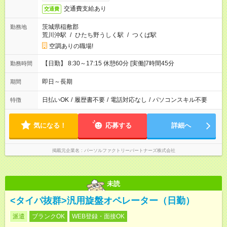
交通費支給あり
交通費
茨城県稲敷郡
勤務地
荒川沖駅
/
ひたち野うしく駅
/
つくば駅
空調ありの職場!
【日勤】 8:30～17:15 休憩60分 [実働]7時間45分
勤務時間
即日～長期
期間
日払いOK
/
履歴書不要
/
電話対応なし
/
パソコンスキル不要
特徴
気になる！
応募する
詳細へ
掲載元企業名
パーソルファクトリーパートナーズ株式会社
未読
<タイパ抜群>汎用旋盤オペレーター（日勤）
派遣
ブランクOK
WEB登録・面接OK