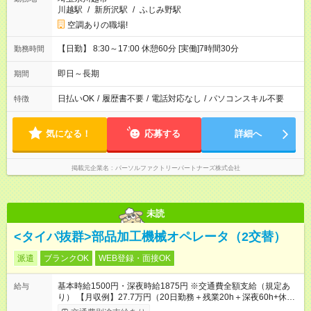
川越駅
/
新所沢駅
/
ふじみ野駅
空調ありの職場!
【日勤】 8:30～17:00 休憩60分 [実働]7時間30分
勤務時間
即日～長期
期間
日払いOK
/
履歴書不要
/
電話対応なし
/
パソコンスキル不要
特徴
気になる！
応募する
詳細へ
掲載元企業名
パーソルファクトリーパートナーズ株式会社
未読
<タイパ抜群>部品加工機械オペレータ（2交替）
派遣
ブランクOK
WEB登録・面接OK
基本時給1500円・深夜時給1875円 ※交通費全額支給（規定あ
給与
り） 【月収例】27.7万円（20日勤務＋残業20h＋深夜60h+休出
1日）