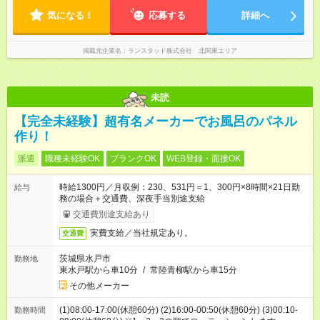
気になる！
応募する
詳細へ
掲載元企業名
ランスタッド株式会社 北関東エリア
未読
【完全未経験】超有名メーカーでお風呂のパネル
作り！
派遣
職種未経験OK
ブランクOK
WEB登録・面接OK
時給1300円／月収例：230、531円＝1、300円×8時間×21日勤
給与
務の場合＋交通費、深夜手当別途支給
交通費別途支給あり
実費支給／当社規定あり。
交通費
茨城県水戸市
勤務地
東水戸駅から車10分
/
常陸青柳駅から車15分
その他メーカー
(1)08:00-17:00(休憩60分) (2)16:00-00:50(休憩60分) (3)00:10-
勤務時間