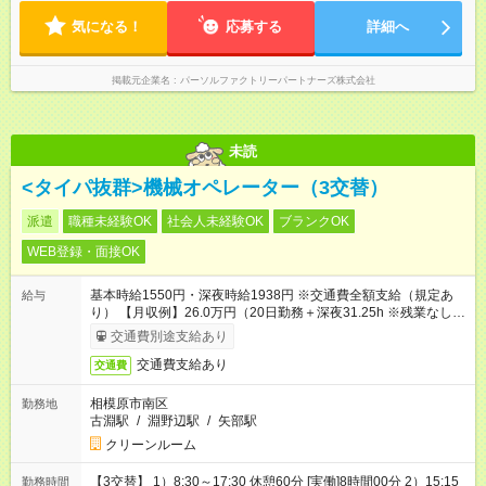
気になる！
応募する
詳細へ
掲載元企業名
パーソルファクトリーパートナーズ株式会社
未読
<タイパ抜群>機械オペレーター（3交替）
派遣
職種未経験OK
社会人未経験OK
ブランクOK
WEB登録・面接OK
基本時給1550円・深夜時給1938円 ※交通費全額支給（規定あ
給与
り） 【月収例】26.0万円（20日勤務＋深夜31.25h ※残業なしの
場合）
交通費別途支給あり
交通費支給あり
交通費
相模原市南区
勤務地
古淵駅
/
淵野辺駅
/
矢部駅
クリーンルーム
【3交替】 1）8:30～17:30 休憩60分 [実働]8時間00分 2）15:15
勤務時間