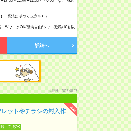
0 ■17:00～21:00 ■22:00～翌6:00 など ※お
す！（業法に基づく規定あり）
業・WワークOK
/
服装自由
/
シフト勤務
/
10名以
詳細へ
掲載日：2026.08.07
NEW
フレットやチラシの封入作
登録・面接OK