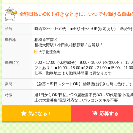
全額日払いOK！好きなときに、いつでも働ける自由
時給1336～1670円 ■全額日払いOK(規定あり) ※現
給与
相模原市南区
勤務地
相模大野駅
/
小田急相模原駅
/
古淵駅
/
…
大手物流企業
9:00～17:00（休憩60分） 9:00～18:00（休憩60分） 13:
勤務時間
フトあり！ ■10:00～18:00 ■12:00～21:00 ■15:00～21:0
仕事、勤務地により勤務時間帯は異なります
【急募＊即日スタートOK】登録後は好きな時に働けま
期間
週1日からOK
/
日払いOK
/
履歴書不要
/
40～50代活躍中
/
副
特徴
上の大量募集
/
電話対応なし
/
パソコンスキル不要
気になる！
応募する