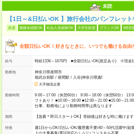
未読
【1日～&日払いOK 】旅行会社のパンフレッ
派遣
職種未経験OK
社会人未経験OK
大学生歓迎
ブランクOK
WEB
全額日払いOK！好きなときに、いつでも働ける自由
時給1336～1670円 ■全額日払いOK(規定あり) ※現
給与
神奈川県座間市
勤務地
相武台前駅
/
座間駅
/
入谷(神奈川県)駅
大手物流企業
9:00～17:00（休憩60分） 9:00～18:00（休憩60分） 13:
勤務時間
フトあり！ ■10:00～18:00 ■12:00～21:00 ■15:00～21:0
仕事、勤務地により勤務時間帯は異なります
【急募＊即日スタートOK】登録後は好きな時に働けま
期間
週1日からOK
/
日払いOK
/
履歴書不要
/
40～50代活躍中
/
副
特徴
上の大量募集
/
電話対応なし
/
パソコンスキル不要