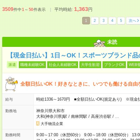
1,363
3509
平均時給:
円
件中
1
～
50
件表示
1
2
3
4
5
次へ
未読
【現金日払い】1日～OK！スポーツブランド品
派遣
職種未経験OK
社会人未経験OK
大学生歓迎
ブランクOK
WEB
全額日払いOK！好きなときに、いつでも働ける自由
時給1336～1670円 ■全額日払いOK(規定あり) ※現
給与
神奈川県大和市
勤務地
大和(神奈川県)駅
/
南林間駅
/
高座渋谷駅
/
…
大手物流企業
9:00～17:00（休憩60分） 9:00～18:00（休憩60分） 13:
勤務時間