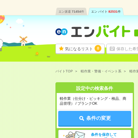
エン派遣
71454
件
エン バイト
82531
件
0
気になるリスト
保存した希
バイトTOP
軽作業・警備・イベント系
軽作
設定中の検索条件
軽作業（仕分け・ピッキング・検品、商
品管理） / ブランクOK
条件の変更
条件を保存して