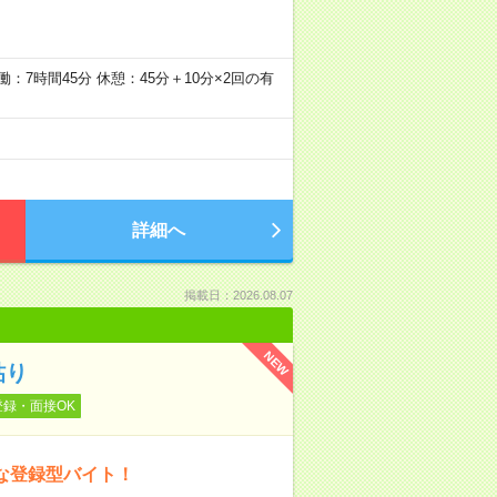
 実働：7時間45分 休憩：45分＋10分×2回の有
詳細へ
掲載日：2026.08.07
NEW
貼り
登録・面接OK
な登録型バイト！