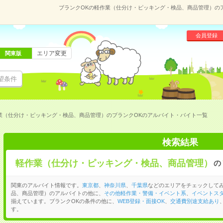
ブランクOKの軽作業（仕分け・ピッキング・検品、商品管理）の
会員登録
エリア変更
関東版
望条件
業（仕分け・ピッキング・検品、商品管理）のブランクOKのアルバイト・バイト一覧
検索結果
軽作業（仕分け・ピッキング・検品、商品管理）
の
関東のアルバイト情報です。
東京都
、
神奈川県
、
千葉県
などのエリアをチェックして
品、商品管理）のアルバイトの他に、
その他軽作業・警備・イベント系
、
イベントス
揃えています。ブランクOKの条件の他に、
WEB登録・面接OK
、
交通費別途支給あり
す。