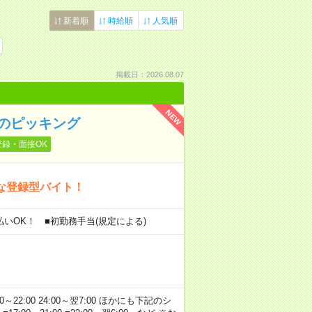
新着順
時給順
人気順
掲載日：2026.08.07
NEW
のピッキング
登録・面接OK
な登録型バイト！
金払いOK！ ■初勤務手当(規定による)
00～22:00 24:00～翌7:00 ほかにも下記のシ