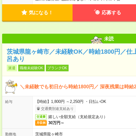
気になる！
応募する
未読
茨城県龍ヶ崎市／未経験OK／時給1800円／
呂あり
派遣
職種未経験OK
ブランクOK
＼未経験でも初日から時給1800円／ 深夜残業は時給2
【時給】1,800円 ～2,250円 ・日払いOK
給与
交通費別途支給あり
嬉しい全額支給（支給規定あり）
交通費
30万円～
月収例
茨城県龍ヶ崎市
勤務地