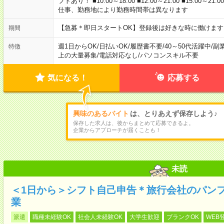
フトあり！ ■10:00～18:00 ■12:00～21:00 ■15:00～21:0
仕事、勤務地により勤務時間帯は異なります
【急募＊即日スタートOK】登録後は好きな時に働けま
期間
週1日からOK
/
日払いOK
/
履歴書不要
/
40～50代活躍中
/
副
特徴
上の大量募集
/
電話対応なし
/
パソコンスキル不要
気になる！
応募する
興味のあるバイト
は、とりあえず保存しよう♪
保存した求人は、後からまとめて応募できるよ。
企業からアプローチが届くことも！
未読
＜1日から＞シフト自己申告＊旅行会社のパン
業
派遣
職種未経験OK
社会人未経験OK
大学生歓迎
ブランクOK
WEB