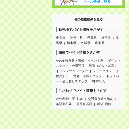
メールを受け取る
他の検索結果を見る
勤務地でバイト情報をさがす
東京都
神奈川県
千葉県
埼玉県
群
馬県
栃木県
茨城県
山梨県
職種でバイト情報をさがす
その他軽作業・警備・イベント系
イベント
スタッフ・会場設営
製造（組立・加工）
マシンオペレーター
フォークリフト
食品加工
警備・清掃スタッフ
ドライバ
ー・引っ越しスタッフ
材料投入
こだわりでバイト情報をさがす
WEB登録・面接OK
交通費別途支給あり
英語力不要
履歴書不要
週5日勤務