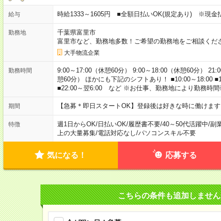
時給1333～1605円 ■全額日払いOK(規定あり) ※現
給与
千葉県富里市
勤務地
富里市など、勤務地多数！ご希望の勤務地をご相談くだ
大手物流企業
9:00～17:00（休憩60分） 9:00～18:00（休憩60分） 21
勤務時間
憩60分） ほかにも下記のシフトあり！ ■10:00～18:00 ■12:00～
■22:00～翌6:00 など ※お仕事、勤務地により勤務時
【急募＊即日スタートOK】登録後は好きな時に働けま
期間
週1日からOK
/
日払いOK
/
履歴書不要
/
40～50代活躍中
/
副
特徴
上の大量募集
/
電話対応なし
/
パソコンスキル不要
気になる！
応募する
こちらの条件も追加しません