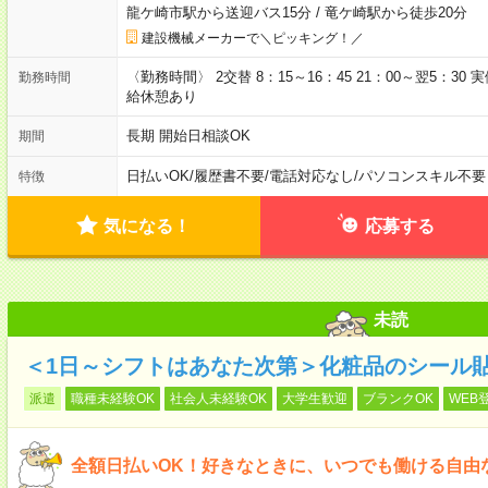
龍ケ崎市駅から送迎バス15分
/
竜ケ崎駅から徒歩20分
建設機械メーカーで＼ピッキング！／
〈勤務時間〉 2交替 8：15～16：45 21：00～翌5：30
勤務時間
給休憩あり
長期 開始日相談OK
期間
日払いOK
/
履歴書不要
/
電話対応なし
/
パソコンスキル不要
特徴
気になる！
応募する
未読
＜1日～シフトはあなた次第＞化粧品のシール
派遣
職種未経験OK
社会人未経験OK
大学生歓迎
ブランクOK
WEB
全額日払いOK！好きなときに、いつでも働ける自由