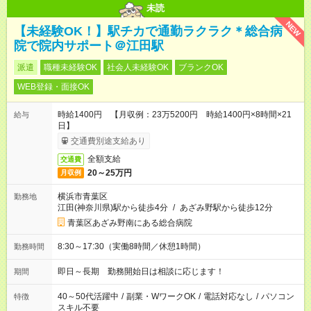
未読
NEW
【未経験OK！】駅チカで通勤ラクラク＊総合病
院で院内サポート＠江田駅
派遣
職種未経験OK
社会人未経験OK
ブランクOK
WEB登録・面接OK
時給1400円 【月収例：23万5200円 時給1400円×8時間×21
給与
日】
交通費別途支給あり
全額支給
交通費
20～25万円
月収例
横浜市青葉区
勤務地
江田(神奈川県)駅から徒歩4分
/
あざみ野駅から徒歩12分
青葉区あざみ野南にある総合病院
8:30～17:30（実働8時間／休憩1時間）
勤務時間
即日～長期 勤務開始日は相談に応じます！
期間
40～50代活躍中
/
副業・WワークOK
/
電話対応なし
/
パソコン
特徴
スキル不要