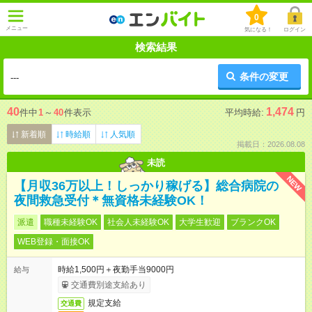
0
メニュー
気になる！
ログイン
検索結果
条件の変更
---
40
1,474
件中
1
～
40
件表示
平均時給:
円
新着順
時給順
人気順
掲載日：2026.08.08
未読
NEW
【月収36万以上！しっかり稼げる】総合病院の
夜間救急受付＊無資格未経験OK！
派遣
職種未経験OK
社会人未経験OK
大学生歓迎
ブランクOK
WEB登録・面接OK
時給1,500円＋夜勤手当9000円
給与
交通費別途支給あり
規定支給
交通費