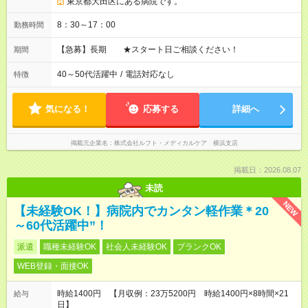
東京都大田区にある病院です。
8：30～17：00
勤務時間
【急募】長期 ★スタート日ご相談ください！
期間
40～50代活躍中
/
電話対応なし
特徴
気になる！
応募する
詳細へ
掲載元企業名
株式会社ルフト・メディカルケア 横浜支店
掲載日：2026.08.07
未読
NEW
【未経験OK！】病院内でカンタン軽作業＊20
～60代活躍中”！
派遣
職種未経験OK
社会人未経験OK
ブランクOK
WEB登録・面接OK
時給1400円 【月収例：23万5200円 時給1400円×8時間×21
給与
日】