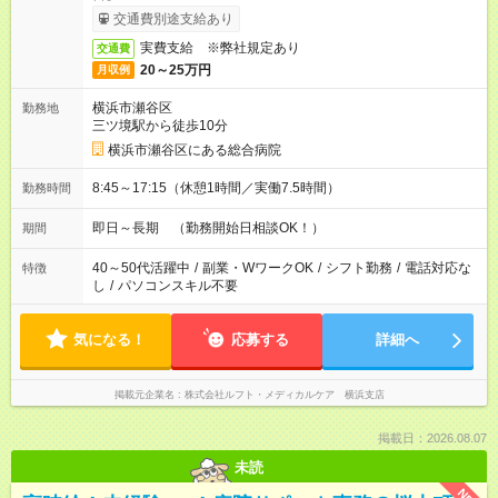
交通費別途支給あり
実費支給 ※弊社規定あり
交通費
20～25万円
月収例
横浜市瀬谷区
勤務地
三ツ境駅から徒歩10分
横浜市瀬谷区にある総合病院
8:45～17:15（休憩1時間／実働7.5時間）
勤務時間
即日～長期 （勤務開始日相談OK！）
期間
40～50代活躍中
/
副業・WワークOK
/
シフト勤務
/
電話対応な
特徴
し
/
パソコンスキル不要
気になる！
応募する
詳細へ
掲載元企業名
株式会社ルフト・メディカルケア 横浜支店
掲載日：2026.08.07
未読