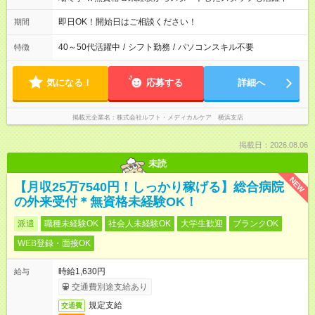
即日OK！開始日はご相談ください！
期間
40～50代活躍中
/
シフト勤務
/
パソコンスキル不要
特徴
気になる！
応募する
詳細へ
掲載元企業名
株式会社ルフト・メディカルケア 横浜支店
掲載日：2026.08.06
未読
NEW
【月収25万7540円！しっかり稼げる】総合病院
の外来受付＊無資格未経験OK！
派遣
職種未経験OK
社会人未経験OK
大学生歓迎
ブランクOK
WEB登録・面接OK
時給1,630円
給与
交通費別途支給あり
規定支給
交通費