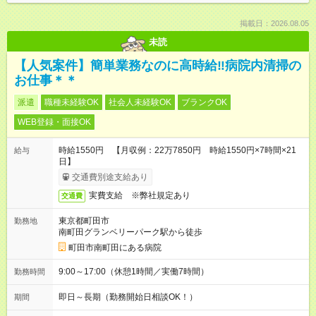
掲載日：2026.08.05
未読
【人気案件】簡単業務なのに高時給‼病院内清掃の
お仕事＊＊
派遣
職種未経験OK
社会人未経験OK
ブランクOK
WEB登録・面接OK
時給1550円 【月収例：22万7850円 時給1550円×7時間×21
給与
日】
交通費別途支給あり
実費支給 ※弊社規定あり
交通費
東京都町田市
勤務地
南町田グランベリーパーク駅から徒歩
町田市南町田にある病院
9:00～17:00（休憩1時間／実働7時間）
勤務時間
即日～長期（勤務開始日相談OK！）
期間