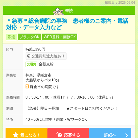
掲載日：2026.08.04
未読
＊急募＊総合病院の事務 患者様のご案内・電話
対応・データ入力など
派遣
ブランクOK
WEB登録・面接OK
時給1390円
給与
交通費別途支給あり
全額支給
交通費
神奈川県鎌倉市
勤務地
大船駅からバス10分
鎌倉市の病院です
8：30-17：00（休憩1ｈ） 7：30-16：00（休憩1ｈ）
勤務時間
【急募】即日～長期 ★スタート日ご相談ください！
期間
40～50代活躍中
/
副業・WワークOK
特徴
気になる！
応募する
詳細へ