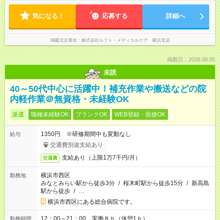
気になる！
応募する
詳細へ
掲載元企業名
株式会社ルフト・メディカルケア 横浜支店
掲載日：2026.08.05
未読
40～50代中心に活躍中！補充作業や搬送などの院
内軽作業＠無資格・未経験OK
派遣
職種未経験OK
ブランクOK
WEB登録・面接OK
1350円 ※研修期間中も変動なし
給与
交通費別途支給あり
支給あり（上限1万7千円/月）
交通費
横浜市西区
勤務地
みなとみらい駅から徒歩3分
/
桜木町駅から徒歩15分
/
新高島
駅から徒歩
/
…
横浜市西区にある総合病院です。
12：00～21：00 実働８ｈ（休憩1ｈ）
勤務時間