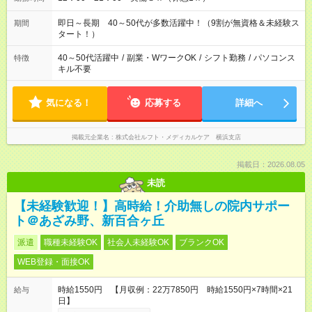
即日～長期 40～50代が多数活躍中！（9割が無資格＆未経験ス
期間
タート！）
40～50代活躍中
/
副業・WワークOK
/
シフト勤務
/
パソコンス
特徴
キル不要
気になる！
応募する
詳細へ
掲載元企業名
株式会社ルフト・メディカルケア 横浜支店
掲載日：2026.08.05
未読
【未経験歓迎！】高時給！介助無しの院内サポー
ト＠あざみ野、新百合ヶ丘
派遣
職種未経験OK
社会人未経験OK
ブランクOK
WEB登録・面接OK
時給1550円 【月収例：22万7850円 時給1550円×7時間×21
給与
日】