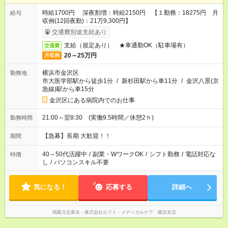
時給1700円 深夜割増：時給2150円 【１勤務：18275円 月
給与
収例(12回夜勤)：21万9,300円】
交通費別途支給あり
支給（規定あり） ★車通勤OK（駐車場有）
交通費
20～25万円
月収例
横浜市金沢区
勤務地
市大医学部駅から徒歩1分
/
新杉田駅から車11分
/
金沢八景(京
急線)駅から車15分
金沢区にある病院内でのお仕事
21:00～翌8:30 (実働9.5時間／休憩2ｈ)
勤務時間
【急募】長期 大歓迎！！
期間
40～50代活躍中
/
副業・WワークOK
/
シフト勤務
/
電話対応な
特徴
し
/
パソコンスキル不要
気になる！
応募する
詳細へ
掲載元企業名
株式会社ルフト・メディカルケア 横浜支店