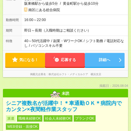
阪東橋駅から徒歩5分
/
黄金町駅から徒歩10分
南区にある総合病院
16:00～22:00
勤務時間
即日～長期（入職時期はご相談ください）
期間
40～50代活躍中
/
副業・WワークOK
/
シフト勤務
/
電話対応な
特徴
し
/
パソコンスキル不要
気になる！
応募する
詳細へ
掲載元企業名
株式会社ルフト・メディカルケア 横浜支店
掲載日：2026.08.04
未読
シニア複数名が活躍中！＊車通勤ＯＫ＊病院内で
カンタン×夜間軽作業スタッフ
派遣
職種未経験OK
社会人未経験OK
ブランクOK
WEB登録・面接OK