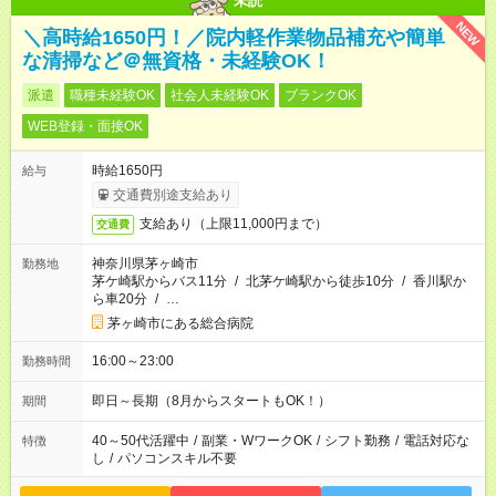
未読
NEW
＼高時給1650円！／院内軽作業物品補充や簡単
な清掃など＠無資格・未経験OK！
派遣
職種未経験OK
社会人未経験OK
ブランクOK
WEB登録・面接OK
時給1650円
給与
交通費別途支給あり
支給あり（上限11,000円まで）
交通費
神奈川県茅ヶ崎市
勤務地
茅ケ崎駅からバス11分
/
北茅ケ崎駅から徒歩10分
/
香川駅か
ら車20分
/
…
茅ヶ崎市にある総合病院
16:00～23:00
勤務時間
即日～長期（8月からスタートもOK！）
期間
40～50代活躍中
/
副業・WワークOK
/
シフト勤務
/
電話対応な
特徴
し
/
パソコンスキル不要