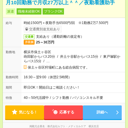
月10回勤務で月収27万以上＾＾／夜勤看護助手
派遣
職種未経験OK
ブランクOK
時給1500円＋夜勤手当6500円/回 ※1勤務2万7.500円
給与
交通費別途支給あり
支給あり（通勤距離の規定有）
交通費
25～30万円
月収例
横浜市保土ヶ谷区
勤務地
蒔田駅からバス20分
/
井土ケ谷駅からバス15分
/
東戸塚駅か
らバス15分
/
…
保土ヶ谷区狩場町にある総合病院です。
16:30～翌9:00（休憩2.5時間）
勤務時間
即日OK！開始日はご相談ください！
期間
40～50代活躍中
/
シフト勤務
/
パソコンスキル不要
特徴
気になる！
応募する
詳細へ
掲載元企業名
株式会社ルフト・メディカルケア 横浜支店