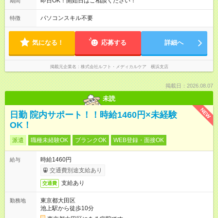
即日OK！開始日はご相談ください！
期間
パソコンスキル不要
特徴
気になる！
応募する
詳細へ
掲載元企業名
株式会社ルフト・メディカルケア 横浜支店
掲載日：2026.08.07
未読
NEW
日勤 院内サポート！！時給1460円×未経験
OK！
派遣
職種未経験OK
ブランクOK
WEB登録・面接OK
時給1460円
給与
交通費別途支給あり
支給あり
交通費
東京都大田区
勤務地
池上駅から徒歩10分