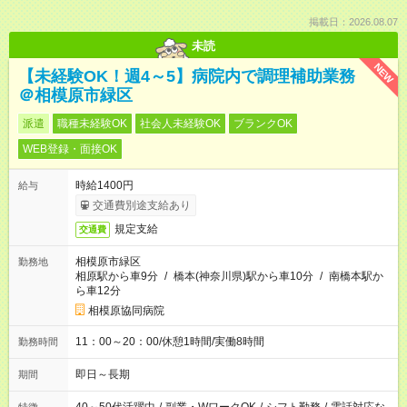
掲載日：2026.08.07
未読
NEW
【未経験OK！週4～5】病院内で調理補助業務
＠相模原市緑区
派遣
職種未経験OK
社会人未経験OK
ブランクOK
WEB登録・面接OK
時給1400円
給与
交通費別途支給あり
規定支給
交通費
相模原市緑区
勤務地
相原駅から車9分
/
橋本(神奈川県)駅から車10分
/
南橋本駅か
ら車12分
相模原協同病院
11：00～20：00/休憩1時間/実働8時間
勤務時間
即日～長期
期間