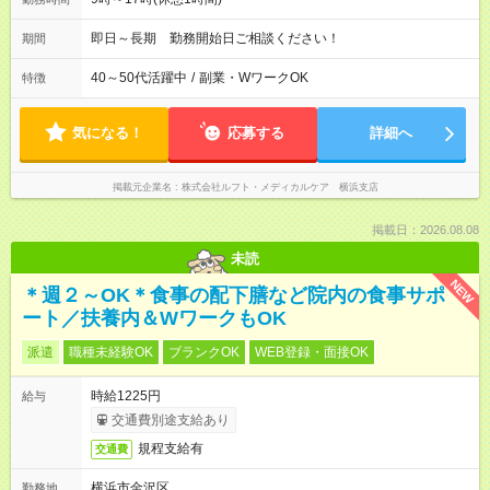
即日～長期 勤務開始日ご相談ください！
期間
40～50代活躍中
/
副業・WワークOK
特徴
気になる！
応募する
詳細へ
掲載元企業名
株式会社ルフト・メディカルケア 横浜支店
掲載日：2026.08.08
未読
NEW
＊週２～OK＊食事の配下膳など院内の食事サポ
ート／扶養内＆WワークもOK
派遣
職種未経験OK
ブランクOK
WEB登録・面接OK
時給1225円
給与
交通費別途支給あり
規程支給有
交通費
横浜市金沢区
勤務地