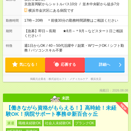
京急富岡駅からシャトルバス10分
/
並木中央駅から徒歩7分
横浜市金沢区にある病院です
17時～20時 ＊前後30分の勤務時間調整はご相談ください
勤務時間
【急募】即日～長期 ★8月～＊9月～などスタート日ご相談
期間
ください！
週1日からOK
/
40～50代活躍中
/
副業・WワークOK
/
シフト勤
特徴
務
/
パソコンスキル不要
気になる！
応募する
詳細へ
掲載元企業名
株式会社ルフト・メディカルケア 横浜支店
掲載日：2026.08.08
未読
NEW
【働きながら資格がもらえる！】高時給！未経
験OK！病院サポート事務＠新百合ヶ丘
派遣
職種未経験OK
社会人未経験OK
ブランクOK