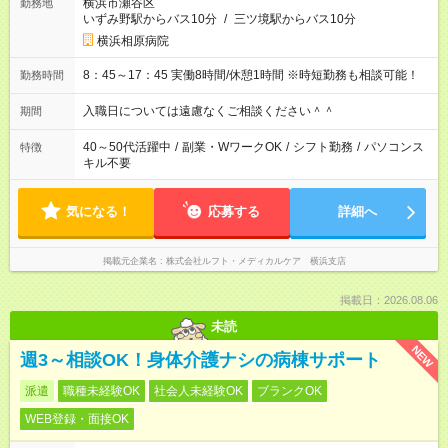
横浜市瀬谷区
勤務地
いずみ野駅からバス10分
/
三ツ境駅からバス10分
横浜相原病院
8：45～17：45 実働8時間/休憩1時間 ※時短勤務も相談可能！
勤務時間
入職日については遠慮なくご相談ください＾＾
期間
40～50代活躍中
/
副業・WワークOK
/
シフト勤務
/
パソコンス
特徴
キル不要
気になる！
応募する
詳細へ
掲載元企業名
株式会社ルフト・メディカルケア 横浜支店
掲載日：2026.08.06
未読
NEW
週3～相談OK！身体介護ナシの病棟サポート
派遣
職種未経験OK
社会人未経験OK
ブランクOK
WEB登録・面接OK