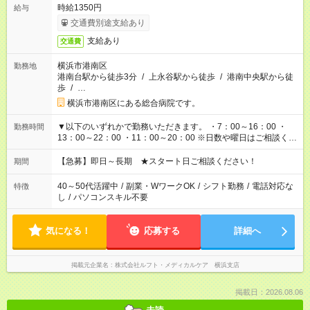
時給1350円
給与
交通費別途支給あり
支給あり
交通費
横浜市港南区
勤務地
港南台駅から徒歩3分
/
上永谷駅から徒歩
/
港南中央駅から徒
歩
/
…
横浜市港南区にある総合病院です。
▼以下のいずれかで勤務いただきます。 ・7：00～16：00 ・
勤務時間
13：00～22：00 ・11：00～20：00 ※日数や曜日はご相談くだ
さい。
【急募】即日～長期 ★スタート日ご相談ください！
期間
40～50代活躍中
/
副業・WワークOK
/
シフト勤務
/
電話対応な
特徴
し
/
パソコンスキル不要
気になる！
応募する
詳細へ
掲載元企業名
株式会社ルフト・メディカルケア 横浜支店
掲載日：2026.08.06