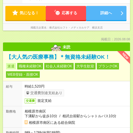
気になる！
応募する
詳細へ
掲載元企業名
株式会社ルフト・メディカルケア 横浜支店
掲載日：2026.08.08
未読
NEW
【大人気の医療事務】＊無資格未経験OK！
派遣
職種未経験OK
社会人未経験OK
大学生歓迎
ブランクOK
WEB登録・面接OK
時給1,520円
給与
交通費別途支給あり
規定支給
交通費
相模原市南区
勤務地
下溝駅から徒歩10分
/
相武台前駅からシャトルバス10分
相模原市南区にある総合病院
9時～17時(休憩1時間)
勤務時間