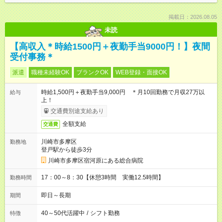
掲載日：2026.08.05
未読
【高収入＊時給1500円＋夜勤手当9000円！】夜間
受付事務＊
派遣
職種未経験OK
ブランクOK
WEB登録・面接OK
時給1,500円＋夜勤手当9,000円 ＊月10回勤務で月収27万以
給与
上！
交通費別途支給あり
全額支給
交通費
川崎市多摩区
勤務地
登戸駅から徒歩3分
川崎市多摩区宿河原にある総合病院
17：00～8：30【休憩3時間 実働12.5時間】
勤務時間
即日～長期
期間
40～50代活躍中
/
シフト勤務
特徴