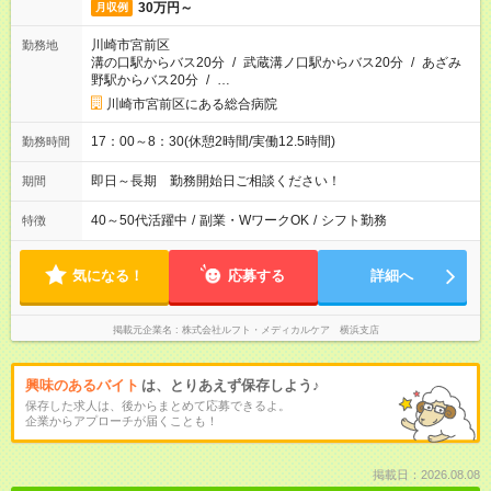
30万円～
月収例
川崎市宮前区
勤務地
溝の口駅からバス20分
/
武蔵溝ノ口駅からバス20分
/
あざみ
野駅からバス20分
/
…
川崎市宮前区にある総合病院
17：00～8：30(休憩2時間/実働12.5時間)
勤務時間
即日～長期 勤務開始日ご相談ください！
期間
40～50代活躍中
/
副業・WワークOK
/
シフト勤務
特徴
気になる！
応募する
詳細へ
掲載元企業名
株式会社ルフト・メディカルケア 横浜支店
興味のあるバイト
は、とりあえず保存しよう♪
保存した求人は、後からまとめて応募できるよ。
企業からアプローチが届くことも！
掲載日：2026.08.08