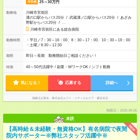
25～30万円
月収例
川崎市宮前区
勤務地
溝の口駅からバス20分
/
武蔵溝ノ口駅からバス20分
/
あざみ
野駅からバス20分
/
…
川崎市宮前区にある総合病院
・平日／7：30～16：00、8：30～17：00、10：30～19：00
勤務時間
・土曜／8:30～12:30
即日～長期 勤務開始日ご相談ください！
期間
40～50代活躍中
/
副業・WワークOK
/
シフト勤務
特徴
気になる！
応募する
詳細へ
掲載元企業名
株式会社ルフト・メディカルケア 横浜支店
掲載日：2026.08.06
未読
NEW
【高時給＆未経験・無資格OK】有名病院で夜間
院内サポーター※弊社スタッフ活躍中※