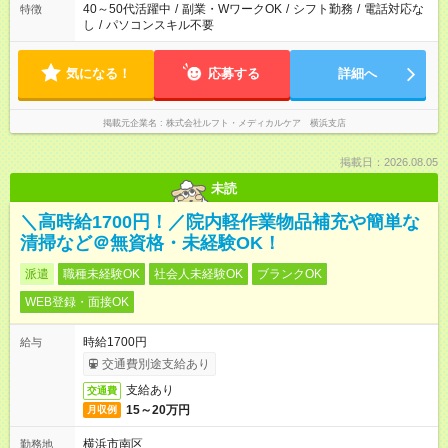
40～50代活躍中
/
副業・WワークOK
/
シフト勤務
/
電話対応な
特徴
し
/
パソコンスキル不要
気になる！
応募する
詳細へ
掲載元企業名
株式会社ルフト・メディカルケア 横浜支店
掲載日：2026.08.05
未読
＼高時給1700円！／院内軽作業物品補充や簡単な
清掃など＠無資格・未経験OK！
派遣
職種未経験OK
社会人未経験OK
ブランクOK
WEB登録・面接OK
時給1700円
給与
交通費別途支給あり
支給あり
交通費
15～20万円
月収例
横浜市南区
勤務地