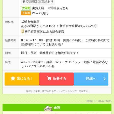
交通費別途支給あり
実費支給 ※弊社規定あり
交通費
20～25万円
月収例
横浜市青葉区
勤務地
あざみ野駅からバス10分
/
新百合ケ丘駅からバス25分
横浜市青葉区にある総合病院
8：45～17：00（休憩1時間 実働7.25時間） この時間帯の間で
勤務時間
勤務時間については相談可能！
即日～長期 勤務開始日は相談可能です！
期間
40～50代活躍中
/
副業・WワークOK
/
シフト勤務
/
電話対応な
特徴
し
/
パソコンスキル不要
気になる！
応募する
詳細へ
掲載元企業名
株式会社ルフト・メディカルケア 横浜支店
掲載日：2026.08.05
未読