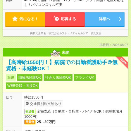
40～50代活躍中
/
副業・WワークOK
/
シフト勤務
/
電話対応な
特徴
し
/
パソコンスキル不要
気になる！
応募する
詳細へ
掲載元企業名
株式会社ルフト・メディカルケア 横浜支店
掲載日：2026.08.07
未読
NEW
【高時給1550円！】病院での日勤看護助手＠無
資格・未経験OK！
派遣
職種未経験OK
社会人未経験OK
ブランクOK
WEB登録・面接OK
時給1550円
給与
交通費別途支給あり
全額支給（自動車・自転車・バイクもOK！※駐車場月
交通費
1000円）
25～30万円
月収例