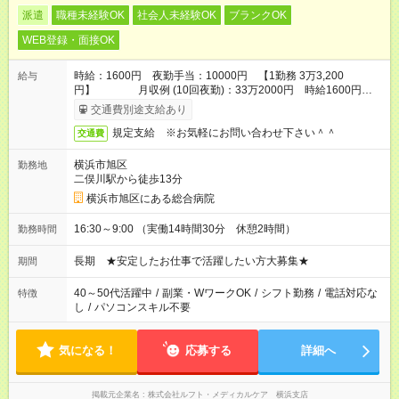
派遣
職種未経験OK
社会人未経験OK
ブランクOK
WEB登録・面接OK
時給：1600円 夜勤手当：10000円 【1勤務 3万3,200
給与
円】 月収例 (10回夜勤)：33万2000円 時給1600円
×14.5時間＋夜勤手当10000円×夜勤10回】
交通費別途支給あり
規定支給 ※お気軽にお問い合わせ下さい＾＾
交通費
横浜市旭区
勤務地
二俣川駅から徒歩13分
横浜市旭区にある総合病院
16:30～9:00 （実働14時間30分 休憩2時間）
勤務時間
長期 ★安定したお仕事で活躍したい方大募集★
期間
40～50代活躍中
/
副業・WワークOK
/
シフト勤務
/
電話対応な
特徴
し
/
パソコンスキル不要
気になる！
応募する
詳細へ
掲載元企業名
株式会社ルフト・メディカルケア 横浜支店