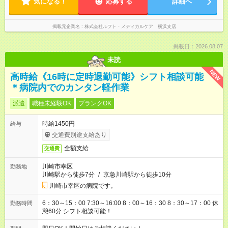
気になる！
応募する
詳細へ
掲載元企業名
株式会社ルフト・メディカルケア 横浜支店
掲載日：2026.08.07
未読
NEW
高時給《16時に定時退勤可能》シフト相談可能
＊病院内でのカンタン軽作業
派遣
職種未経験OK
ブランクOK
時給1450円
給与
交通費別途支給あり
全額支給
交通費
川崎市幸区
勤務地
川崎駅から徒歩7分
/
京急川崎駅から徒歩10分
川崎市幸区の病院です。
6：30～15：00 7:30～16:00 8：00～16：30 8：30～17：00 休
勤務時間
憩60分 シフト相談可能！