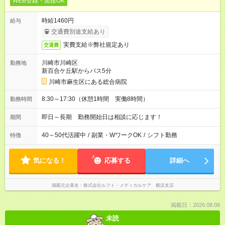
WEB登録・面接OK
時給1460円
給与
交通費別途支給あり
実費支給※弊社規定あり
交通費
川崎市川崎区
勤務地
新百合ケ丘駅からバス5分
川崎市麻生区にある総合病院
8:30～17:30（休憩1時間 実働8時間）
勤務時間
即日～長期 勤務開始日は相談に応じます！
期間
40～50代活躍中
/
副業・WワークOK
/
シフト勤務
特徴
気になる！
応募する
詳細へ
掲載元企業名
株式会社ルフト・メディカルケア 横浜支店
掲載日：2026.08.08
未読