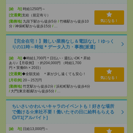
[給 与]
時給1250円～
[交通費]
支給（規定有り）
気になる！
[勤務地]
九段下駅から徒歩5分
/
竹橋駅から徒歩10
分
/
神保町駅から徒歩15分
/
…
【完全在宅！】難しい業務なし＆電話なし！ゆっく
りの11時～時短＊データ入力・事務[派遣]
[給 与]
◆時給1,700円＊日払い・週払いOK＊昇給
あり♪【月収例】 ・約204,000円 （時給1,700
円 × 実働6h × 20日）
[交通費]
◆全額支給 ＊家が少し遠くても安心！
気になる！
[月収例]
20～25万円
[勤務地]
竹芝駅から徒歩2分
/
浜松町駅から徒歩4分
/
大門(東京都)駅から徒歩5分
/
…
ちいさいかわいいキャラのイベントも！好きな場所
で働ける☆来社不要！働いたその日に給料もらえる
◎/T1[アルバイト]
[給 与]
日給13,000円～