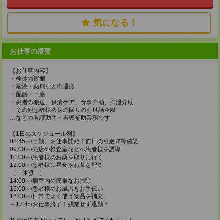
気になる！
お仕事の概要
【お仕事内容】
・検体の運搬
・輸液・薬剤などの運搬
・配膳・下膳
・患者の搬送、保清ケア、食事介助、排泄介助
・その他患者様の身の回りのお世話全般
…などの看護助手・看護補助業務です
【1日のスケジュール例】
08:45～/出勤、お仕事開始！前日の引継ぎ等確認
09:00～/売店や検査室などへ患者様を誘導
10:00～/患者様のお薬を取りに行く
12:00～/患者様に昼食やお茶を配る
（ 休憩 ）
14:00～/病室内の簡単なお掃除
15:00～/患者様のお風呂をお手伝い
16:00～/日常でよく使う物品を補充
～17:45/お仕事終了！残業せず退勤＊