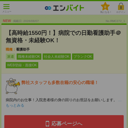
0
メニュー
気になる！
ログイン
NEW
掲載日 :2026
/
08
/
07
No.RMC272_1
【高時給1550円！】病院での日勤看護助手＠
無資格・未経験OK！
職種：
看護助手
派遣
職種未経験OK
社会人未経験OK
ブランクOK
WEB登録・面接OK
弊社スタッフも多数在籍の安心の職場！
病院内のお仕事！入院患者様の身の回りのお世話をお願いします。
...
もっとみる
応募ページへ