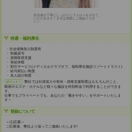
担当者が丁寧にしっかりとフォローをさせて
いただきます！まずは気軽にご相談くださ
い！
待遇・福利厚生
・社会保険加入制度有
・ 制服貸与
・ 資格取得支援
・ 有給休暇
・ 割引サービス(メディカルクラブオフ、福利厚生施設リゾートトラスト)
・ 給与前払い制度
・ 友人紹介制度
弊社では社保加入や有休・資格支援制度はもちろんのこと、
ポイント！
映画やエステ・ホテルなど様々な施設を特別料金で利用することができま
す。
仕事でもプライベートでも、あなたの「働きやすい」をサポートいたしま
す！
登録について
＜(1)応募＞
ご応募後、弊社より追ってご連絡いたします!