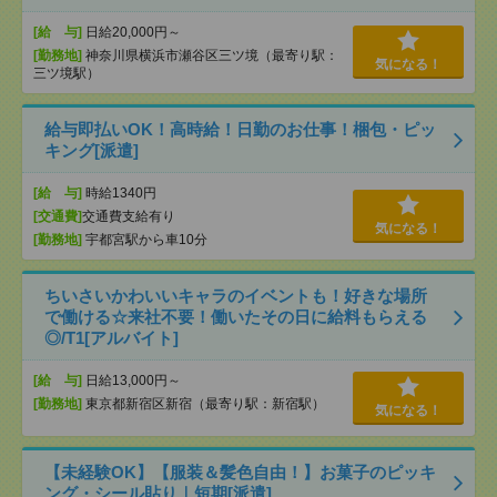
[給 与]
日給20,000円～
[勤務地]
神奈川県横浜市瀬谷区三ツ境（最寄り駅：
気になる！
三ツ境駅）
給与即払いOK！高時給！日勤のお仕事！梱包・ピッ
キング[派遣]
[給 与]
時給1340円
[交通費]
交通費支給有り
気になる！
[勤務地]
宇都宮駅から車10分
ちいさいかわいいキャラのイベントも！好きな場所
で働ける☆来社不要！働いたその日に給料もらえる
◎/T1[アルバイト]
[給 与]
日給13,000円～
[勤務地]
東京都新宿区新宿（最寄り駅：新宿駅）
気になる！
【未経験OK】【服装＆髪色自由！】お菓子のピッキ
ング・シール貼り｜短期[派遣]