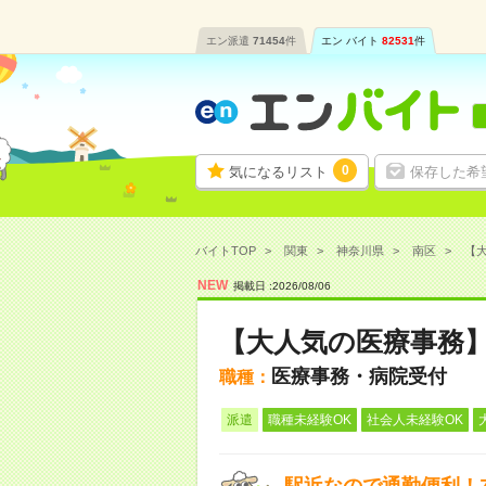
エン派遣
71454
件
エン バイト
82531
件
0
気になるリスト
保存した希
バイトTOP
関東
神奈川県
南区
【大
NEW
掲載日 :
2026
/
08
/
06
【大人気の医療事務】
医療事務・病院受付
職種：
派遣
職種未経験OK
社会人未経験OK
駅近なので通勤便利！