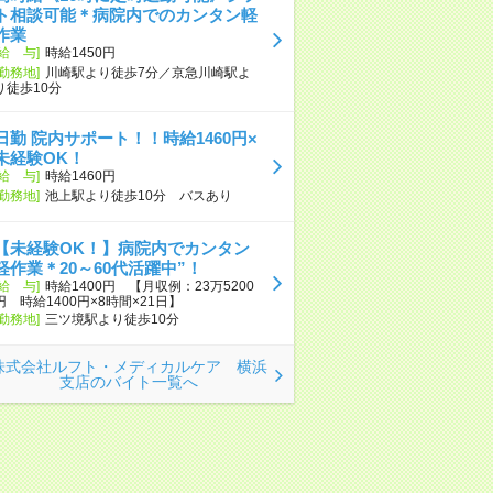
ト相談可能＊病院内でのカンタン軽
作業
[給 与]
時給1450円
[勤務地]
川崎駅より徒歩7分／京急川崎駅よ
り徒歩10分
日勤 院内サポート！！時給1460円×
未経験OK！
[給 与]
時給1460円
[勤務地]
池上駅より徒歩10分 バスあり
【未経験OK！】病院内でカンタン
軽作業＊20～60代活躍中”！
[給 与]
時給1400円 【月収例：23万5200
円 時給1400円×8時間×21日】
[勤務地]
三ツ境駅より徒歩10分
株式会社ルフト・メディカルケア 横浜
支店のバイト一覧へ