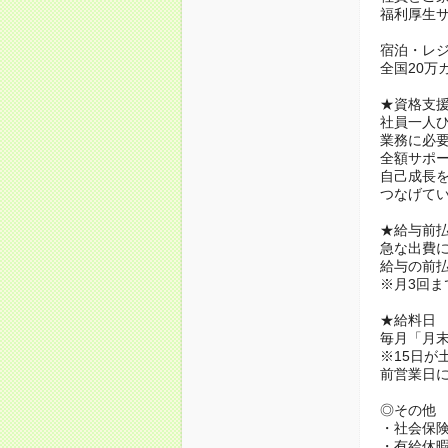
福利厚生
宿泊・レ
全国20万
★資格支
社員一人
業務に必
全額サポー
自己成長
つなげて
★給与前
急な出費
給与の前
※月3回ま
★給料日
毎月「月末
※15日が
前営業日
◎その他
・社会保
・有給休