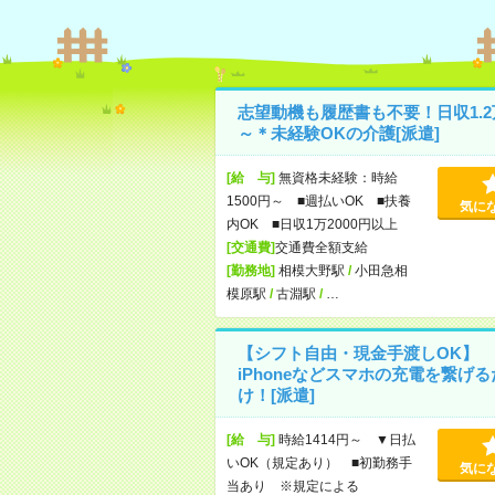
志望動機も履歴書も不要！日収1.2
～＊未経験OKの介護[派遣]
[給 与]
無資格未経験：時給
1500円～ ■週払いOK ■扶養
気に
内OK ■日収1万2000円以上
[交通費]
交通費全額支給
[勤務地]
相模大野駅
/
小田急相
模原駅
/
古淵駅
/
…
【シフト自由・現金手渡しOK】
iPhoneなどスマホの充電を繋げる
け！[派遣]
[給 与]
時給1414円～ ▼日払
いOK（規定あり） ■初勤務手
気に
当あり ※規定による