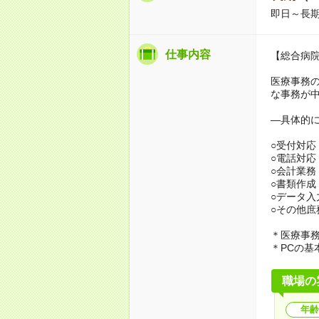
即日～長
仕事内容
【総合病
医療事務
な事務が
―具体的
○受付対応
○電話対応
○会計業務
○書類作成
○データ入
○その他庶
＊医療事
＊PCの基
職場の
年齢