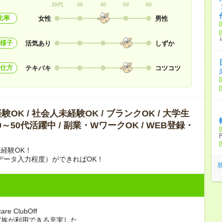
20代
30
40
50
60
比率
女性
男性
様子
活気あり
しずか
仕方
テキパキ
コツコツ
OK / 社会人未経験OK / ブランクOK / 大学生
40～50代活躍中 / 副業・WワークOK / WEB登録・
経験OK！
データ入力程度）ができればOK！
are ClubOff
家族が利用できる充実した