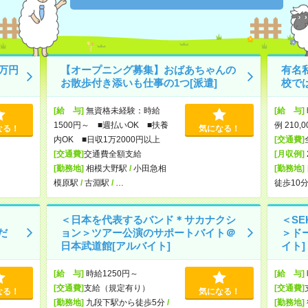
万円
【オープニング募集】おばあちゃんの
有名
お散歩付き添いも仕事の1つ[派遣]
校で
[給 与]
無資格未経験：時給
[給 与]
1500円～ ■週払いOK ■扶養
例 210,
なる！
気になる！
内OK ■日収1万2000円以上
[交通費]
[交通費]
交通費全額支給
[月収例]
[勤務地]
相模大野駅
/
小田急相
[勤務地]
模原駅
/
古淵駅
/
…
徒歩10
＜日本を代表するバンド＊サカナクシ
＜SE
だ
ョン＞ツアー公演のサポートバイト＠
＞ド
日本武道館[アルバイト]
イト]
[給 与]
時給1250円～
[給 与]
[交通費]
支給（規定有り）
[交通費]
なる！
気になる！
[勤務地]
九段下駅から徒歩5分
/
[勤務地]