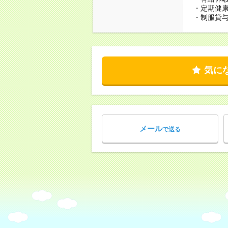
・定期健
・制服貸
気に
メール
で送る