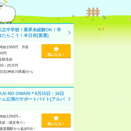
私立中学校！業界未経験OK！学
はたらこう！＠日吉[派遣]
時給1500円 月収
000円
気になる！
全額支給
20～25万円
日吉(神奈川県)駅から
分
KAI NO OWARI＊8月15日・16日
ーム公演のサポートバイト[アルバ
時給1250円～
支給（規定有り）
気になる！
後楽園駅から徒歩5分
/