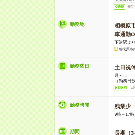
規定
交通費
勤務地
相模原
車通勤O
下溝駅より
相模原市
勤務曜日
土日祝
月～土
（勤務日
日
休日休暇
勤務時間
残業少
9時～17時
期間
長期（3