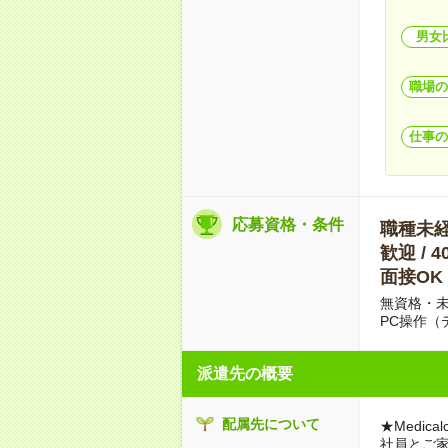
男女
職場の
仕事の
応募資格・条件
職種未経験
歓迎 / 
面接OK
無資格・未
PC操作（
派遣先の概要
配属先について
★Medicalc
社員とご