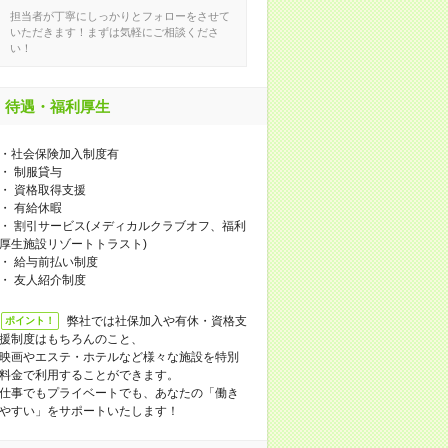
担当者が丁寧にしっかりとフォローをさせて
いただきます！まずは気軽にご相談くださ
い！
待遇・福利厚生
・社会保険加入制度有
・ 制服貸与
・ 資格取得支援
・ 有給休暇
・ 割引サービス(メディカルクラブオフ、福利
厚生施設リゾートトラスト)
・ 給与前払い制度
・ 友人紹介制度
弊社では社保加入や有休・資格支
ポイント！
援制度はもちろんのこと、
映画やエステ・ホテルなど様々な施設を特別
料金で利用することができます。
仕事でもプライベートでも、あなたの「働き
やすい」をサポートいたします！