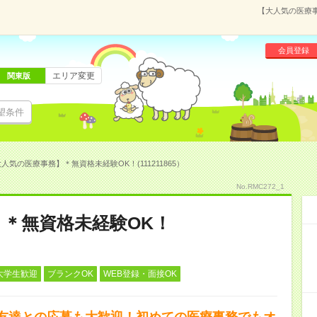
【大人気の医療事
会員登録
エリア変更
関東版
望条件
人気の医療事務】＊無資格未経験OK！(111211865）
No.RMC272_1
＊無資格未経験OK！
大学生歓迎
ブランクOK
WEB登録・面接OK
友達との応募も大歓迎！初めての医療事務でもオ