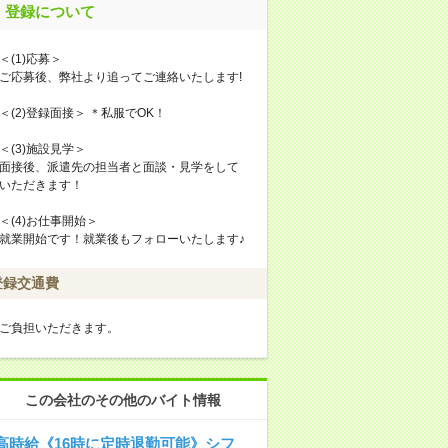
登録について
＜(1)応募＞
ご応募後、弊社より追ってご連絡いたします!
＜(2)登録面接＞ ＊私服でOK！
＜(3)施設見学＞
面接後、派遣先の担当者と面談・見学をして
いただきます！
＜(4)お仕事開始＞
就業開始です！就業後もフォローいたします♪
登録交通費
ご負担いただきます。
この会社のその他のバイト情報
高時給《16時に定時退勤可能》シフ