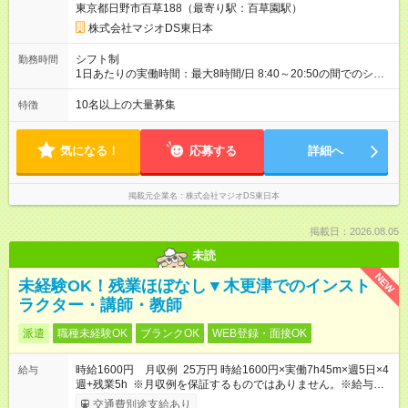
東京都日野市百草188（最寄り駅：百草園駅）
員資格取得まで) その他、労働条件や待遇に変動はありませ
ん。
株式会社マジオDS東日本
シフト制
勤務時間
1日あたりの実働時間：最大8時間/日 8:40～20:50の間でのシフ
ト制(実働8時間) ※シーズンによって前後する場合があります。
10名以上の大量募集
特徴
気になる！
応募する
詳細へ
掲載元企業名
株式会社マジオDS東日本
掲載日：2026.08.05
未読
NEW
未経験OK！残業ほぼなし▼木更津でのインスト
ラクター・講師・教師
派遣
職種未経験OK
ブランクOK
WEB登録・面接OK
時給1600円 月収例 25万円 時給1600円×実働7h45m×週5日×4
給与
週+残業5h ※月収例を保証するものではありません。※給与即受
取りサービス利用可（利用条件有）
交通費別途支給あり