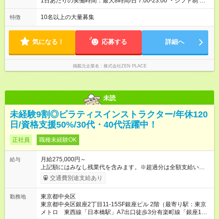
1日あたりの実働時間：最大8時間/日 7:00-23:00 ・シフト制 ※週
340，000円（＝基本給×12か月＋賞与） 備考：新人研修・養成
の勤務時間は40時間 ※実働8時間（休憩1時間）
コース開発の担当として貢献手当を含む 【試用期間】試用期間
10名以上の大量募集
特徴
あり 試用期間の長さ：3ヶ月 雇用形態、給与は本採用時と同じ
です。
気になる！
応募する
詳細へ
掲載元企業名
株式会社ZEN PLACE
未読
未経験9割◎ピラティスインストラクター/年休120
日/資格支援50%/30代・40代活躍中！
正社員
職種未経験OK
月給275,000円～
給与
上記額にはみなし残業代を含みます。※超過分は全額支給いたし
ます。 みなし残業代 48,900円／月 みなし残業時間 30時間／月
交通費別途支給あり
上記額にはみなし残業代を含みます。（超過分は全額支給しま
す） <全国勤務型> 月給275，000円～(みなし残業代30時間48，
東京都中央区
勤務地
900円含む)※試用期間３ヶ月あり（給与/労働時要件は同条件）
東京都中央区銀座2丁目11-15SF銀座ビル 2階（最寄り駅：東京
<年収例> ■理学療法士（PT）出身入社年数：5年目 年代：30代
メトロ 東西線「日本橋駅」A7出口徒歩3分有楽町線「銀座1丁
前半 年収：約5，756，000円（＝基本給×12か月＋賞与） 備