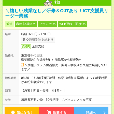
未読
＼嬉しい残業なし／研修＆OJTあり！ICT支援員リ
ーダー業務
派遣
職種未経験OK
ブランクOK
WEB登録・面接OK
時給1650円～1700円
給与
交通費別途支給あり
全額支給
交通費
東京都千代田区
勤務地
御徒町駅から徒歩7分
/
湯島駅から徒歩5分
＼情報システム機器販売・開発☆学校や公民館に展開してい
ます／
08:30～16:30(実働7時間 休憩1時間) ※場所によって就業時間
勤務時間
が30分前後変わります
【急募】即日～長期 ※8月～！
期間
履歴書不要
/
40～50代活躍中
/
パソコンスキル不要
特徴
気になる！
応募する
詳細へ