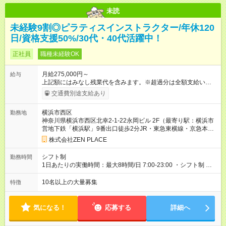
未読
未経験9割◎ピラティスインストラクター/年休120
日/資格支援50%/30代・40代活躍中！
正社員
職種未経験OK
月給275,000円～
給与
上記額にはみなし残業代を含みます。※超過分は全額支給いたし
ます。 みなし残業代 48,900円／月 みなし残業時間 30時間／月
交通費別途支給あり
上記額にはみなし残業代を含みます。（超過分は全額支給しま
す） <全国勤務型> 月給275，000円～(みなし残業代30時間48，
横浜市西区
勤務地
900円含む)※試用期間３ヶ月あり（給与/労働時要件は同条件）
神奈川県横浜市西区北幸2-1-22永岡ビル 2F（最寄り駅：横浜市
<年収例> ■理学療法士（PT）出身入社年数：5年目 年代：30代
営地下鉄「横浜駅」9番出口徒歩2分JR・東急東横線・京急本
前半 年収：約5，756，000円（＝基本給×12か月＋賞与） 備
線・相鉄線 横浜駅西口徒歩10分みなとみらい線「元町・中華
考：PT資格を活かし、コース開発・プロダクト開発へ貢献 ■OL
株式会社ZEN PLACE
街駅」3番出口徒歩3分京浜急行線 上大岡駅から徒歩1分＊全国
出身 入社年数：5年目 年収：約5，560，000円（＝基本給×12か
にスタジオがあります！転勤あり全国勤務型の募集です）
月＋賞与） 備考：翻訳業務など、グローバル事業への貢献手当
シフト制
勤務時間
を含む ■研修担当＋リーダー職 入社年数：15年目 年収：約11，
1日あたりの実働時間：最大8時間/日 7:00-23:00 ・シフト制 ※週
340，000円（＝基本給×12か月＋賞与） 備考：新人研修・養成
の勤務時間は40時間 ※実働8時間（休憩1時間）
コース開発の担当として貢献手当を含む 【試用期間】試用期間
10名以上の大量募集
特徴
あり 試用期間の長さ：3ヶ月 雇用形態、給与は本採用時と同じ
です。
気になる！
応募する
詳細へ