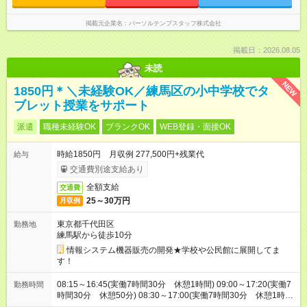
掲載元企業名
パーソルテンプスタッフ株式会社
掲載日：2026.08.05
未読
NEW
1850円＊＼未経験OK／練馬区の小中学校でタ
ブレット授業をサポート
派遣
職種未経験OK
ブランクOK
WEB登録・面接OK
時給1850円 月収例 277,500円+残業代
給与
交通費別途支給あり
全額支給
交通費
25～30万円
月収例
東京都千代田区
勤務地
練馬駅から徒歩10分
情報システム機器販売の開発★学校や公民館に展開してま
す！
08:15～16:45(実働7時間30分 休憩1時間) 09:00～17:20(実働7
勤務時間
時間30分 休憩50分) 08:30～17:00(実働7時間30分 休憩1時
間) ※訪問先によって30分前後就業時間に変更があります