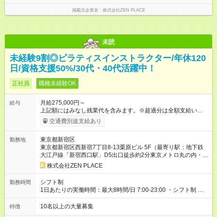
掲載元企業名
株式会社ZEN PLACE
未読
未経験9割◎ピラティスインストラクター/年休120
日/資格支援50%/30代・40代活躍中！
正社員
職種未経験OK
月給275,000円～
給与
上記額にはみなし残業代を含みます。※超過分は全額支給いたし
ます。 みなし残業代 48,900円／月 みなし残業時間 30時間／月
交通費別途支給あり
上記額にはみなし残業代を含みます。（超過分は全額支給しま
す） <全国勤務型> 月給275，000円～(みなし残業代30時間48，
東京都新宿区
勤務地
900円含む)※試用期間３ヶ月あり（給与/労働時要件は同条件）
東京都新宿区西新宿7丁目8-13栗原ビル 5F（最寄り駅：地下鉄
<年収例> ■理学療法士（PT）出身入社年数：5年目 年代：30代
大江戸線「新宿西口駅」D5出口徒歩約2分東京メトロ丸の内・副
前半 年収：約5，756，000円（＝基本給×12か月＋賞与） 備
都心・都営新宿線「新宿三丁目駅」E6出口徒歩1分地下鉄東西
考：PT資格を活かし、コース開発・プロダクト開発へ貢献 ■OL
株式会社ZEN PLACE
線・南北線・有楽町線・都営大江戸線「飯田橋駅」B4b出口徒歩
出身 入社年数：5年目 年収：約5，560，000円（＝基本給×12か
1分JR中央線・総武線・東京メトロ東西線中野駅北口から徒歩8
月＋賞与） 備考：翻訳業務など、グローバル事業への貢献手当
シフト制
勤務時間
分京王線「笹塚駅」北口徒歩5分＊全国にスタジオがあります！
を含む ■研修担当＋リーダー職 入社年数：15年目 年収：約11，
1日あたりの実働時間：最大8時間/日 7:00-23:00 ・シフト制 ※週
転勤あり全国勤務型の募集です）
340，000円（＝基本給×12か月＋賞与） 備考：新人研修・養成
の勤務時間は40時間 ※実働8時間（休憩1時間）
コース開発の担当として貢献手当を含む 【試用期間】試用期間
10名以上の大量募集
特徴
あり 試用期間の長さ：3ヶ月 雇用形態、給与は本採用時と同じ