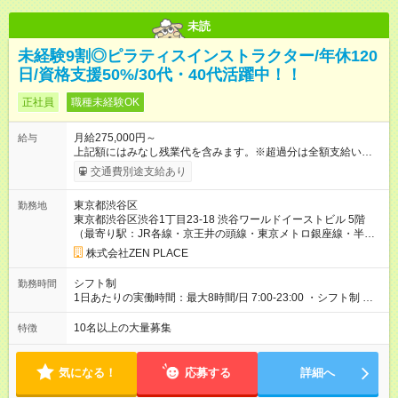
未読
未経験9割◎ピラティスインストラクター/年休120
日/資格支援50%/30代・40代活躍中！！
正社員
職種未経験OK
月給275,000円～
給与
上記額にはみなし残業代を含みます。※超過分は全額支給いたし
ます。 みなし残業代 48,900円／月 みなし残業時間 30時間／月
交通費別途支給あり
上記額にはみなし残業代を含みます。（超過分は全額支給しま
す） <全国勤務型> 月給275，000円～(みなし残業代30時間48，
東京都渋谷区
勤務地
900円含む)※試用期間３ヶ月あり（給与/労働時要件は同条件）
東京都渋谷区渋谷1丁目23-18 渋谷ワールドイーストビル 5階
<年収例> ■理学療法士（PT）出身入社年数：5年目 年代：30代
（最寄り駅：JR各線・京王井の頭線・東京メトロ銀座線・半蔵
前半 年収：約5，756，000円（＝基本給×12か月＋賞与） 備
門線・副都心線・東急東横線「渋谷駅」B1出口JR山手線「目黒
考：PT資格を活かし、コース開発・プロダクト開発へ貢献 ■OL
株式会社ZEN PLACE
駅」東口徒歩2分東急目黒線「不動前駅」徒歩5分東急東横線
出身 入社年数：5年目 年収：約5，560，000円（＝基本給×12か
「代官山駅」北口徒歩4分東急東横線・日比谷線「中目黒駅」徒
月＋賞与） 備考：翻訳業務など、グローバル事業への貢献手当
シフト制
勤務時間
歩7分＊全国にスタジオがあります！転勤あり全国勤務型の募集
を含む ■研修担当＋リーダー職 入社年数：15年目 年収：約11，
1日あたりの実働時間：最大8時間/日 7:00-23:00 ・シフト制 ※週
です）
340，000円（＝基本給×12か月＋賞与） 備考：新人研修・養成
の勤務時間は40時間 ※実働8時間（休憩1時間）
コース開発の担当として貢献手当を含む 【試用期間】試用期間
10名以上の大量募集
特徴
あり 試用期間の長さ：3ヶ月 雇用形態、給与は本採用時と同じ
です。
気になる！
応募する
詳細へ