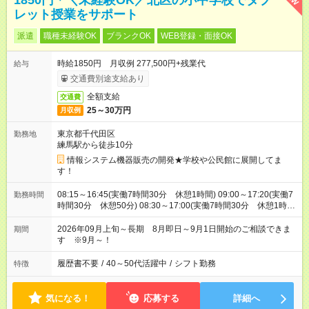
1850円＊＼未経験OK／北区の小中学校でタブ
レット授業をサポート
派遣
職種未経験OK
ブランクOK
WEB登録・面接OK
時給1850円 月収例 277,500円+残業代
給与
交通費別途支給あり
全額支給
交通費
25～30万円
月収例
東京都千代田区
勤務地
練馬駅から徒歩10分
情報システム機器販売の開発★学校や公民館に展開してま
す！
08:15～16:45(実働7時間30分 休憩1時間) 09:00～17:20(実働7
勤務時間
時間30分 休憩50分) 08:30～17:00(実働7時間30分 休憩1時
間) ※訪問先によって30分前後就業時間に変更があります
2026年09月上旬～長期 8月即日～9月1日開始のご相談できま
期間
す ※9月～！
履歴書不要
/
40～50代活躍中
/
シフト勤務
特徴
気になる！
応募する
詳細へ