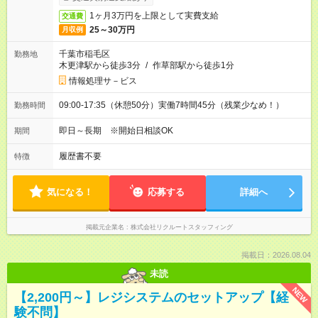
1ヶ月3万円を上限として実費支給
交通費
25～30万円
月収例
千葉市稲毛区
勤務地
木更津駅から徒歩3分
/
作草部駅から徒歩1分
情報処理サ－ビス
09:00-17:35（休憩50分）実働7時間45分（残業少なめ！）
勤務時間
即日～長期 ※開始日相談OK
期間
履歴書不要
特徴
気になる！
応募する
詳細へ
掲載元企業名
株式会社リクルートスタッフィング
掲載日：2026.08.04
未読
NEW
【2,200円～】レジシステムのセットアップ【経
験不問】