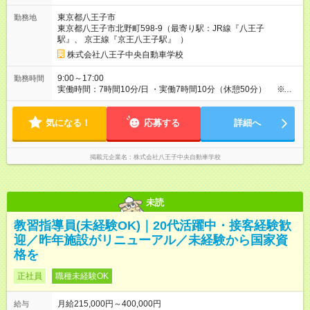
さ：3ヶ月 ※ 雇用形態と給与に、本採用時と異なる部分がありま
東京都八王子市
勤務地
す。 雇用形態：本採用時と同じです。 給与：月給 193,500円以
東京都八王子市北野町598-9（最寄り駅：JR線『八王子
上 ※指導員資格試験に合格したら研修終了となり、正社員の給
駅』、 京王線『京王八王子駅』 ）
与条件となります ※その他待遇に変更はありません
株式会社八王子中央自動車学校
9:00～17:00
勤務時間
実働時間：7時間10分/日 ・実働7時間10分（休憩50分） ※教
習所営業時間：9:00～20:00 ・残業手当は別途全額支給 ・研修
中（入社3ヵ月）、残業はございません。
気になる！
応募する
詳細へ
掲載元企業名
株式会社八王子中央自動車学校
未読
教習指導員(未経験OK)｜20代活躍中・接客経験歓
迎／昨年施設がリニューアル／未経験から国家資
格を
正社員
職種未経験OK
月給215,000円～400,000円
給与