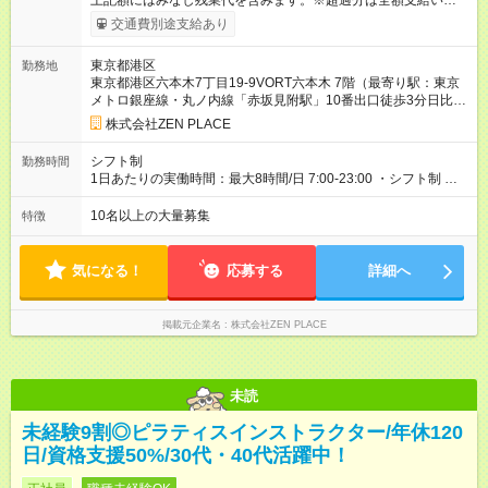
上記額にはみなし残業代を含みます。※超過分は全額支給いたし
ます。 みなし残業代 48,900円／月 みなし残業時間 30時間／月
交通費別途支給あり
上記額にはみなし残業代を含みます。（超過分は全額支給しま
す） <全国勤務型> 月給275，000円～(みなし残業代30時間48，
東京都港区
勤務地
900円含む)※試用期間３ヶ月あり（給与/労働時要件は同条件）
東京都港区六本木7丁目19-9VORT六本木 7階（最寄り駅：東京
<年収例> ■理学療法士（PT）出身入社年数：5年目 年代：30代
メトロ銀座線・丸ノ内線「赤坂見附駅」10番出口徒歩3分日比谷
前半 年収：約5，756，000円（＝基本給×12か月＋賞与） 備
線「六本木駅」2番出口徒歩2分都営大江戸線・東京メトロ南北
考：PT資格を活かし、コース開発・プロダクト開発へ貢献 ■OL
株式会社ZEN PLACE
線「麻布十番駅」7番出口徒歩1分JR山手線・京浜東北線「田町
出身 入社年数：5年目 年収：約5，560，000円（＝基本給×12か
駅」東口(芝浦口)徒歩5分都営地下鉄浅草線・三田線「三田駅」
月＋賞与） 備考：翻訳業務など、グローバル事業への貢献手当
シフト制
勤務時間
A3出口前エレベーター直結JR山手線・京浜東北線「高輪ゲート
を含む ■研修担当＋リーダー職 入社年数：15年目 年収：約11，
1日あたりの実働時間：最大8時間/日 7:00-23:00 ・シフト制 ※週
ウェイ駅」徒歩6分＊全国にスタジオがあります！転勤あり全国
340，000円（＝基本給×12か月＋賞与） 備考：新人研修・養成
の勤務時間は40時間 ※実働8時間（休憩1時間）
勤務型の募集です）
コース開発の担当として貢献手当を含む 【試用期間】試用期間
10名以上の大量募集
特徴
あり 試用期間の長さ：3ヶ月 雇用形態、給与は本採用時と同じ
です。
気になる！
応募する
詳細へ
掲載元企業名
株式会社ZEN PLACE
未読
未経験9割◎ピラティスインストラクター/年休120
日/資格支援50%/30代・40代活躍中！