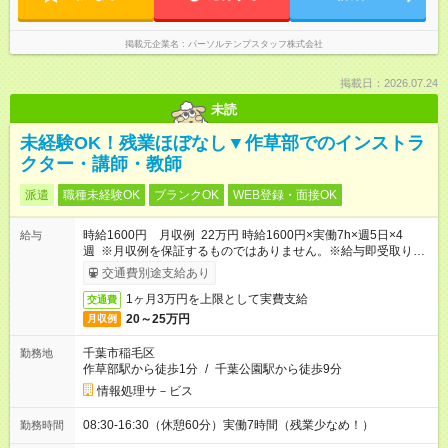
掲載元企業名
パーソルテンプスタッフ株式会社
掲載日：2026.07.24
未読
未経験OK！残業ほぼなし▼作草部でのインストラ
クター・講師・教師
派遣
職種未経験OK
ブランクOK
WEB登録・面接OK
時給1600円 月収例 22万円 時給1600円×実働7h×週5日×4
給与
週 ※月収例を保証するものではありません。※給与即受取りサ
ービス利用可（利用条件有）
交通費別途支給あり
1ヶ月3万円を上限として実費支給
交通費
20～25万円
月収例
千葉市稲毛区
勤務地
作草部駅から徒歩1分
/
千葉公園駅から徒歩9分
情報処理サ－ビス
08:30-16:30（休憩60分）実働7時間（残業少なめ！）
勤務時間