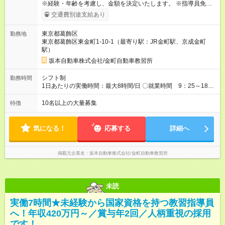
※経験・年齢を考慮し、金額を決定いたします。 ※指導員免許取
得し選任されるまでの期間は、一律215,000円となります。 選
交通費別途支給あり
任後は250,000円. その他待遇に変更はありません。 【試用期
間】試用期間なし
東京都葛飾区
勤務地
東京都葛飾区東金町1-10-1（最寄り駅：JR金町駅、京成金町
駅）
坂本自動車株式会社/金町自動車教習所
シフト制
勤務時間
1日あたりの実働時間：最大8時間/日 〇就業時間 9：25～18：
25（実働8時間） 〇3勤1休(3日出勤1日休みの繰り返し。全員出
勤日・休館日等により変動あり） 〇休憩1時間
10名以上の大量募集
特徴
気になる！
応募する
詳細へ
掲載元企業名
坂本自動車株式会社/金町自動車教習所
未読
実働7時間★未経験から国家資格を持つ教習指導員
へ！年収420万円～／賞与年2回／人柄重視の採用
です！