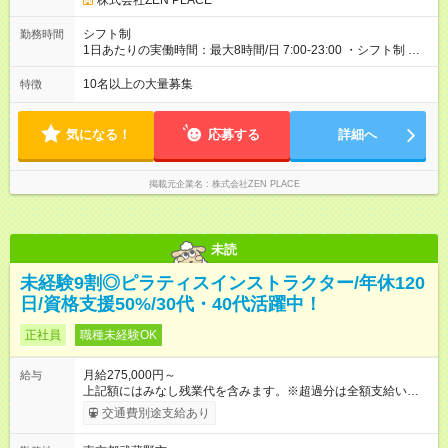
株式会社ZEN PLACE
ます！転勤あり全国勤務型の募集です）
出身 入社年数：5年目 年収：約5，560，000円（＝基本給×12か
月＋賞与） 備考：翻訳業務など、グローバル事業への貢献手当
シフト制
勤務時間
を含む ■研修担当＋リーダー職 入社年数：15年目 年収：約11，
1日あたりの実働時間：最大8時間/日 7:00-23:00 ・シフト制 ※週
340，000円（＝基本給×12か月＋賞与） 備考：新人研修・養成
の勤務時間は40時間 ※実働8時間（休憩1時間）
コース開発の担当として貢献手当を含む 【試用期間】試用期間
10名以上の大量募集
特徴
あり 試用期間の長さ：3ヶ月 雇用形態、給与は本採用時と同じ
です。
気になる！
応募する
詳細へ
掲載元企業名
株式会社ZEN PLACE
未読
未経験9割◎ピラティスインストラクター/年休120
日/資格支援50%/30代・40代活躍中！
正社員
職種未経験OK
月給275,000円～
給与
上記額にはみなし残業代を含みます。※超過分は全額支給いたし
ます。 みなし残業代 48,900円／月 みなし残業時間 30時間／月
交通費別途支給あり
上記額にはみなし残業代を含みます。（超過分は全額支給しま
す） <全国勤務型> 月給275，000円～(みなし残業代30時間48，