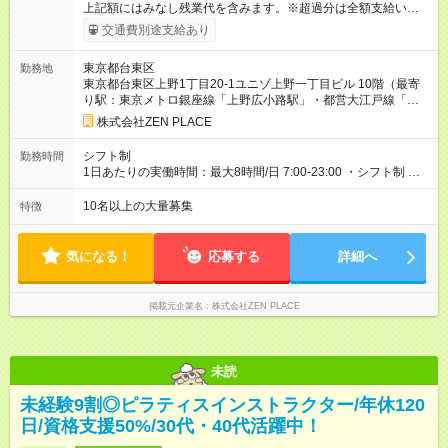
上記額にはみなし残業代を含みます。※超過分は全額支給いたし
ます。 みなし残業代 48,900円／月 みなし残業時間 30時間／月
交通費別途支給あり
上記額にはみなし残業代を含みます。（超過分は全額支給しま
す） <全国勤務型> 月給275，000円～(みなし残業代30時間48，
東京都台東区
勤務地
900円含む)※試用期間３ヶ月あり（給与/労働時要件は同条件）
東京都台東区上野1丁目20-1ユニゾ上野一丁目ビル 10階（最寄
<年収例> ■理学療法士（PT）出身入社年数：5年目 年代：30代
り駅：東京メトロ銀座線「上野広小路駅」・都営大江戸線「上
前半 年収：約5，756，000円（＝基本給×12か月＋賞与） 備
野御徒町駅」A4出口徒歩1分都営浅草線「浅草駅」A2a出口 徒歩
考：PT資格を活かし、コース開発・プロダクト開発へ貢献 ■OL
株式会社ZEN PLACE
1分東京メトロ千代田線「千駄木駅」1番出口徒歩2分JR山手線
出身 入社年数：5年目 年収：約5，560，000円（＝基本給×12か
「駒込駅」東口徒歩4分東京メトロ丸ノ内線「本郷三丁目駅」2
月＋賞与） 備考：翻訳業務など、グローバル事業への貢献手当
シフト制
勤務時間
番出口徒歩3分＊全国にスタジオがあります！転勤あり全国勤務
を含む ■研修担当＋リーダー職 入社年数：15年目 年収：約11，
1日あたりの実働時間：最大8時間/日 7:00-23:00 ・シフト制 ※週
型の募集です）
340，000円（＝基本給×12か月＋賞与） 備考：新人研修・養成
の勤務時間は40時間 ※実働8時間（休憩1時間）
コース開発の担当として貢献手当を含む 【試用期間】試用期間
10名以上の大量募集
特徴
あり 試用期間の長さ：3ヶ月 雇用形態、給与は本採用時と同じ
です。
気になる！
応募する
詳細へ
掲載元企業名
株式会社ZEN PLACE
未読
未経験9割◎ピラティスインストラクター/年休120
日/資格支援50%/30代・40代活躍中！