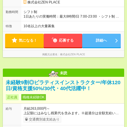
目駅」10番出口 徒歩1分東京メトロ日比谷線「東銀座駅」5番出
考：PT資格を活かし、コース開発・プロダクト開発へ貢献 ■OL
株式会社ZEN PLACE
口徒歩1分＊全国にスタジオがあります！転勤あり全国勤務型の
出身 入社年数：5年目 年収：約5，560，000円（＝基本給×12か
募集です）
月＋賞与） 備考：翻訳業務など、グローバル事業への貢献手当
シフト制
勤務時間
を含む ■研修担当＋リーダー職 入社年数：15年目 年収：約11，
1日あたりの実働時間：最大8時間/日 7:00-23:00 ・シフト制 ※週
340，000円（＝基本給×12か月＋賞与） 備考：新人研修・養成
の勤務時間は40時間 ※実働8時間（休憩1時間）
コース開発の担当として貢献手当を含む 【試用期間】試用期間
10名以上の大量募集
特徴
あり 試用期間の長さ：3ヶ月 雇用形態、給与は本採用時と同じ
です。
気になる！
応募する
詳細へ
掲載元企業名
株式会社ZEN PLACE
未読
未経験9割◎ピラティスインストラクター/年休120
日/資格支援50%/30代・40代活躍中！
正社員
職種未経験OK
月給263,000円～
給与
上記額にはみなし残業代を含みます。※超過分は全額支給いたし
ます。 みなし残業代 49,200円／月 みなし残業時間 30時間／月
交通費別途支給あり
上記額にはみなし残業代を含みます。（超過分は全額支給しま
す） ＊全国勤務型＆地域限定型（引っ越し無し）＊ございま