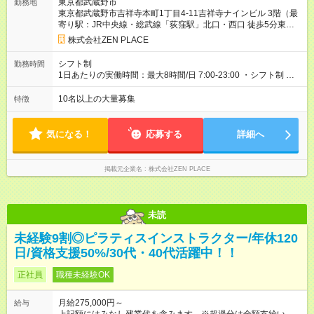
東京都武蔵野市
勤務地
900円含む)※試用期間３ヶ月あり（給与/労働時要件は同条件）
東京都武蔵野市吉祥寺本町1丁目4-11吉祥寺ナインビル 3階（最
<年収例> ■理学療法士（PT）出身入社年数：5年目 年代：30代
寄り駅：JR中央線・総武線「荻窪駅」北口・西口 徒歩5分東京
前半 年収：約5，756，000円（＝基本給×12か月＋賞与） 備
メトロ「南阿佐ヶ谷駅」2a・2b出口徒歩4分JR中央線、総武線
考：PT資格を活かし、コース開発・プロダクト開発へ貢献 ■OL
株式会社ZEN PLACE
「西荻窪駅」北口徒歩3分京王井の頭線「浜田山駅」徒歩3分JR
出身 入社年数：5年目 年収：約5，560，000円（＝基本給×12か
中央線・総武線、京王井の頭線「吉祥寺駅」北口徒歩1分＊全国
月＋賞与） 備考：翻訳業務など、グローバル事業への貢献手当
シフト制
勤務時間
にスタジオがあります！転勤あり全国勤務型の募集です）
を含む ■研修担当＋リーダー職 入社年数：15年目 年収：約11，
1日あたりの実働時間：最大8時間/日 7:00-23:00 ・シフト制 ※週
340，000円（＝基本給×12か月＋賞与） 備考：新人研修・養成
の勤務時間は40時間 ※実働8時間（休憩1時間）
コース開発の担当として貢献手当を含む 【試用期間】試用期間
10名以上の大量募集
特徴
あり 試用期間の長さ：3ヶ月 雇用形態、給与は本採用時と同じ
です。
気になる！
応募する
詳細へ
掲載元企業名
株式会社ZEN PLACE
未読
未経験9割◎ピラティスインストラクター/年休120
日/資格支援50%/30代・40代活躍中！！
正社員
職種未経験OK
月給275,000円～
給与