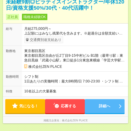
未経験9割◎ピラティスインストラクター/年休120
日/資格支援50%/30代・40代活躍中！
正社員
職種未経験OK
月給275,000円～
給与
上記額にはみなし残業代を含みます。※超過分は全額支給いたし
ます。 みなし残業代 48,900円／月 みなし残業時間 30時間／月
交通費別途支給あり
上記額にはみなし残業代を含みます。（超過分は全額支給しま
す） <全国勤務型> 月給275，000円～(みなし残業代30時間48，
東京都目黒区
勤務地
900円含む)※試用期間３ヶ月あり（給与/労働時要件は同条件）
東京都目黒区自由が丘2丁目9-15中村ビル B1階（最寄り駅：東
<年収例> ■理学療法士（PT）出身入社年数：5年目 年代：30代
急目黒線「武蔵小山駅」東口徒歩1分東急東横線「学芸大学駅」
前半 年収：約5，756，000円（＝基本給×12か月＋賞与） 備
西口徒歩3分東急東横線「都立大学駅」北口徒歩3分東急東横
考：PT資格を活かし、コース開発・プロダクト開発へ貢献 ■OL
株式会社ZEN PLACE
線・東急大井町線「自由が丘駅」正面口 徒歩4分東急目黒線「奥
出身 入社年数：5年目 年収：約5，560，000円（＝基本給×12か
沢駅」目黒方面改札口徒歩2分東急東横線「祐天寺駅」東口徒歩
月＋賞与） 備考：翻訳業務など、グローバル事業への貢献手当
シフト制
勤務時間
2分＊全国にスタジオがあります！転勤あり全国勤務型の募集で
を含む ■研修担当＋リーダー職 入社年数：15年目 年収：約11，
1日あたりの実働時間：最大8時間/日 7:00-23:00 ・シフト制 ※週
す）
340，000円（＝基本給×12か月＋賞与） 備考：新人研修・養成
の勤務時間は40時間 ※実働8時間（休憩1時間）
コース開発の担当として貢献手当を含む 【試用期間】試用期間
10名以上の大量募集
特徴
あり 試用期間の長さ：3ヶ月 雇用形態、給与は本採用時と同じ
です。
気になる！
応募する
詳細へ
掲載元企業名
株式会社ZEN PLACE