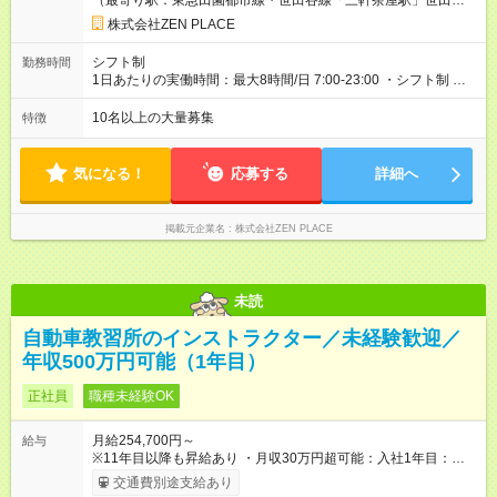
（最寄り駅：東急田園都市線・世田谷線「三軒茶屋駅」世田谷
前半 年収：約5，756，000円（＝基本給×12か月＋賞与） 備
通り口 徒歩3分東急田園都市線「用賀駅」東口 徒歩3分東急田園
考：PT資格を活かし、コース開発・プロダクト開発へ貢献 ■OL
株式会社ZEN PLACE
都市線「駒沢大学駅」駒沢公園口徒歩4分東急東横線「二子玉川
出身 入社年数：5年目 年収：約5，560，000円（＝基本給×12か
駅」西口 徒歩6分東急田園都市線「たまプラーザ駅」北口 徒歩6
月＋賞与） 備考：翻訳業務など、グローバル事業への貢献手当
シフト制
勤務時間
分＊全国にスタジオがあります！転勤あり全国勤務型の募集で
を含む ■研修担当＋リーダー職 入社年数：15年目 年収：約11，
1日あたりの実働時間：最大8時間/日 7:00-23:00 ・シフト制 ※週
す）
340，000円（＝基本給×12か月＋賞与） 備考：新人研修・養成
の勤務時間は40時間 ※実働8時間（休憩1時間）
コース開発の担当として貢献手当を含む 【試用期間】試用期間
10名以上の大量募集
特徴
あり 試用期間の長さ：3ヶ月 雇用形態、給与は本採用時と同じ
です。
気になる！
応募する
詳細へ
掲載元企業名
株式会社ZEN PLACE
未読
自動車教習所のインストラクター／未経験歓迎／
年収500万円可能（1年目）
正社員
職種未経験OK
月給254,700円～
給与
※11年目以降も昇給あり ・月収30万円超可能：入社1年目：
（資格取得後、給与＋手当） ・年収500万以上可 ・賞与年2回
交通費別途支給あり
・残業代100％支給 【試用期間】試用期間あり 試用期間の長