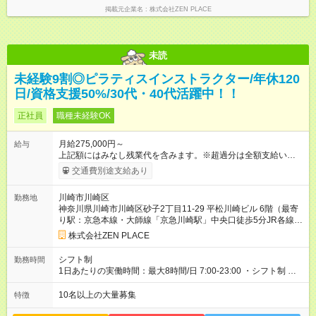
掲載元企業名
株式会社ZEN PLACE
未読
未経験9割◎ピラティスインストラクター/年休120
日/資格支援50%/30代・40代活躍中！！
正社員
職種未経験OK
月給275,000円～
給与
上記額にはみなし残業代を含みます。※超過分は全額支給いたし
ます。 みなし残業代 48,900円／月 みなし残業時間 30時間／月
交通費別途支給あり
上記額にはみなし残業代を含みます。（超過分は全額支給しま
す） <全国勤務型> 月給275，000円～(みなし残業代30時間48，
川崎市川崎区
勤務地
900円含む)※試用期間３ヶ月あり（給与/労働時要件は同条件）
神奈川県川崎市川崎区砂子2丁目11-29 平松川崎ビル 6階（最寄
<年収例> ■理学療法士（PT）出身入社年数：5年目 年代：30代
り駅：京急本線・大師線「京急川崎駅」中央口徒歩5分JR各線
前半 年収：約5，756，000円（＝基本給×12か月＋賞与） 備
「武蔵小杉駅」北口徒歩1分東急東横線「元住吉駅」東口徒歩1
考：PT資格を活かし、コース開発・プロダクト開発へ貢献 ■OL
株式会社ZEN PLACE
分東急東横線「綱島駅」北口徒歩2分東急東横線「日吉駅」西口
出身 入社年数：5年目 年収：約5，560，000円（＝基本給×12か
徒歩1分＊全国にスタジオがあります！転勤あり全国勤務型の募
月＋賞与） 備考：翻訳業務など、グローバル事業への貢献手当
シフト制
勤務時間
集です）
を含む ■研修担当＋リーダー職 入社年数：15年目 年収：約11，
1日あたりの実働時間：最大8時間/日 7:00-23:00 ・シフト制 ※週
340，000円（＝基本給×12か月＋賞与） 備考：新人研修・養成
の勤務時間は40時間 ※実働8時間（休憩1時間）
コース開発の担当として貢献手当を含む 【試用期間】試用期間
10名以上の大量募集
特徴
あり 試用期間の長さ：3ヶ月 雇用形態、給与は本採用時と同じ
です。