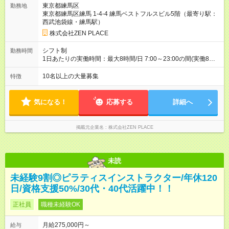
東京都練馬区
勤務地
す！ 全国勤務の場合：月給275，000円～(みなし残業代30時間
東京都練馬区練馬 1-4-4 練馬ベストフルスビル5階（最寄り駅：
48，900円含む)※試用期間３ヶ月あり（給与/労働時要件は同条
西武池袋線・練馬駅）
件） <年収例> ■理学療法士（PT）出身入社年数：5年目 年代：
30代前半 年収：約5，756，000円（＝基本給×12か月＋賞与）
株式会社ZEN PLACE
備考：PT資格を活かし、コース開発・プロダクト開発へ貢献
■OL出身 入社年数：5年目 年収：約5，560，000円（＝基本給
シフト制
勤務時間
×12か月＋賞与） 備考：翻訳業務など、グローバル事業への貢
1日あたりの実働時間：最大8時間/日 7:00～23:00の間(実働8時
献手当を含む ■研修担当＋リーダー職 入社年数：15年目 年収：
間/休憩1時間) 月～日曜のうち週5日勤務、シフト制 ※週の勤務
約11，340，000円（＝基本給×12か月＋賞与） 備考：新人研
時間は40時間
10名以上の大量募集
特徴
修・養成コース開発の担当として貢献手当を含む 【試用期間】
試用期間あり 試用期間の長さ：3ヶ月 雇用形態、給与は本採用
時と同じです。
気になる！
応募する
詳細へ
掲載元企業名
株式会社ZEN PLACE
未読
未経験9割◎ピラティスインストラクター/年休120
日/資格支援50%/30代・40代活躍中！！
正社員
職種未経験OK
月給275,000円～
給与