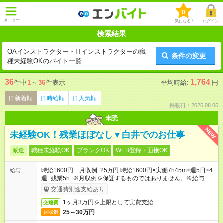
0
メニュー
気になる！
ログイン
検索結果
OAインストラクター・ITインストラクターの職
条件の変更
種未経験OKのバイト一覧
36
1,764
件中
1
～
36
件表示
平均時給:
円
新着順
時給順
人気順
掲載日：2026.08.06
未読
NEW
未経験OK！残業ほぼなし▼白井でのお仕事
派遣
職種未経験OK
ブランクOK
WEB登録・面接OK
時給1600円 月収例 25万円 時給1600円×実働7h45m×週5日×4
給与
週+残業5h ※月収例を保証するものではありません。※給与即受
取りサービス利用可（利用条件有）
交通費別途支給あり
1ヶ月3万円を上限として実費支給
交通費
25～30万円
月収例