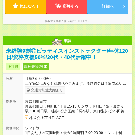
気になる！
応募する
詳細へ
掲載元企業名
株式会社ZEN PLACE
未読
未経験9割◎ピラティスインストラクター/年休120
日/資格支援50%/30代・40代活躍中！
正社員
職種未経験OK
月給275,000円～
給与
上記額にはみなし残業代を含みます。※超過分は全額支給いたし
ます。 みなし残業代 48,900円／月 みなし残業時間 30時間／月
交通費別途支給あり
上記額にはみなし残業代を含みます。（超過分は全額支給しま
す） <全国勤務型> 月給275，000円～(みなし残業代30時間48，
東京都町田市
勤務地
900円含む)※試用期間３ヶ月あり（給与/労働時要件は同条件）
東京都町田市原町田4丁目15-13 サンウッド町田 4階（最寄り
<年収例> ■理学療法士（PT）出身入社年数：5年目 年代：30代
駅：JR町田駅 徒歩3分京王線「調布駅」東口徒歩2分小田急多
前半 年収：約5，756，000円（＝基本給×12か月＋賞与） 備
摩センター駅 東口より徒歩2分＊全国にスタジオがあります！転
考：PT資格を活かし、コース開発・プロダクト開発へ貢献 ■OL
株式会社ZEN PLACE
勤あり全国勤務型の募集です）
出身 入社年数：5年目 年収：約5，560，000円（＝基本給×12か
月＋賞与） 備考：翻訳業務など、グローバル事業への貢献手当
シフト制
勤務時間
を含む ■研修担当＋リーダー職 入社年数：15年目 年収：約11，
1日あたりの実働時間：最大8時間/日 7:00-23:00 ・シフト制 ※週