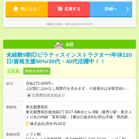
です。
気になる！
応募する
詳細へ
掲載元企業名
株式会社ZEN PLACE
未読
未経験9割◎ピラティスインストラクター/年休120
日/資格支援50%/30代・40代活躍中！！
正社員
職種未経験OK
月給275,000円～
給与
上記額にはみなし残業代を含みます。※超過分は全額支給いたし
ます。 みなし残業代 48,900円／月 みなし残業時間 30時間／月
交通費別途支給あり
上記額にはみなし残業代を含みます。（超過分は全額支給しま
す） <全国勤務型> 月給275，000円～(みなし残業代30時間48，
東京都豊島区
勤務地
900円含む)※試用期間３ヶ月あり（給与/労働時要件は同条件）
東京都豊島区南池袋2丁目27-8南水ビル 8階（最寄り駅：東京メ
<年収例> ■理学療法士（PT）出身入社年数：5年目 年代：30代
トロ丸の内線「茗荷谷駅」1番出口徒歩6分JR山手線・西武新宿
前半 年収：約5，756，000円（＝基本給×12か月＋賞与） 備
線「高田馬場駅」木戸山改札西側徒歩1分JR各線・東京メトロ各
考：PT資格を活かし、コース開発・プロダクト開発へ貢献 ■OL
株式会社ZEN PLACE
線・西武池袋線・東武東上線「池袋駅」東口徒歩2分西武池袋線
出身 入社年数：5年目 年収：約5，560，000円（＝基本給×12か
「練馬駅」中央口出口徒歩1分＊全国にスタジオがあります！転
月＋賞与） 備考：翻訳業務など、グローバル事業への貢献手当
シフト制
勤務時間
勤あり全国勤務型の募集です）
を含む ■研修担当＋リーダー職 入社年数：15年目 年収：約11，