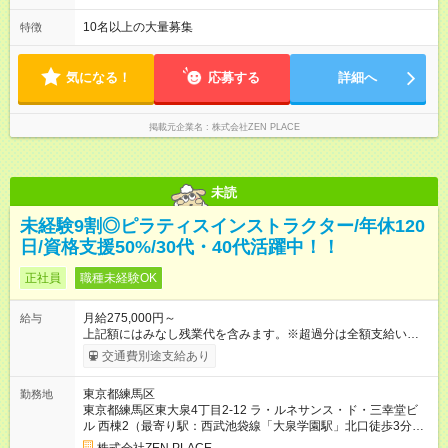
340，000円（＝基本給×12か月＋賞与） 備考：新人研修・養成
の勤務時間は40時間 ※実働8時間（休憩1時間）
コース開発の担当として貢献手当を含む 【試用期間】試用期間
10名以上の大量募集
特徴
あり 試用期間の長さ：3ヶ月 雇用形態、給与は本採用時と同じ
です。
気になる！
応募する
詳細へ
掲載元企業名
株式会社ZEN PLACE
未読
未経験9割◎ピラティスインストラクター/年休120
日/資格支援50%/30代・40代活躍中！！
正社員
職種未経験OK
月給275,000円～
給与
上記額にはみなし残業代を含みます。※超過分は全額支給いたし
ます。 みなし残業代 48,900円／月 みなし残業時間 30時間／月
交通費別途支給あり
上記額にはみなし残業代を含みます。（超過分は全額支給しま
す） <全国勤務型> 月給275，000円～(みなし残業代30時間48，
東京都練馬区
勤務地
900円含む)※試用期間３ヶ月あり（給与/労働時要件は同条件）
東京都練馬区東大泉4丁目2-12 ラ・ルネサンス・ド・三幸堂ビ
<年収例> ■理学療法士（PT）出身入社年数：5年目 年代：30代
ル 西棟2（最寄り駅：西武池袋線「大泉学園駅」北口徒歩3分西
前半 年収：約5，756，000円（＝基本給×12か月＋賞与） 備
武池袋線「練馬駅」中央口出口徒歩1分＊全国にスタジオがあり
考：PT資格を活かし、コース開発・プロダクト開発へ貢献 ■OL