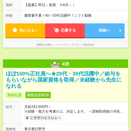
【急募】即日～長期 ※8月～！
期間
履歴書不要
/
40～50代活躍中
/
シフト勤務
特徴
気になる！
応募する
詳細へ
掲載元企業名
パーソルテンプスタッフ株式会社
未読
ほぼ100%正社員へ★20代・30代活躍中／給与を
もらいながら国家資格を取得／未経験から先生に
なれる
契約社員
職種未経験OK
月給242,600円～
給与
※経験・能力を考慮の上、決定します。 ＜資格取得後の月収例
＞ 月収30万円／月給24.2万円＋残業手当（入社8ヵ月目） 【試
交通費別途支給あり
用期間】試用期間あり 試用期間の長さ：6ヶ月 ※ 雇用形態と給
与に、本採用時と異なる部分があります。 雇用形態：本採用時
東京都日野市
勤務地
と同じです。 給与：月給 195,400円以上 ※試用期間6ヶ月(指導