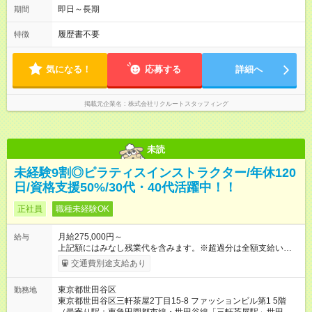
即日～長期
期間
履歴書不要
特徴
気になる！
応募する
詳細へ
掲載元企業名
株式会社リクルートスタッフィング
未読
未経験9割◎ピラティスインストラクター/年休120
日/資格支援50%/30代・40代活躍中！！
正社員
職種未経験OK
月給275,000円～
給与
上記額にはみなし残業代を含みます。※超過分は全額支給いたし
ます。 みなし残業代 48,900円／月 みなし残業時間 30時間／月
交通費別途支給あり
上記額にはみなし残業代を含みます。（超過分は全額支給しま
す） <全国勤務型> 月給275，000円～(みなし残業代30時間48，
東京都世田谷区
勤務地
900円含む)※試用期間３ヶ月あり（給与/労働時要件は同条件）
東京都世田谷区三軒茶屋2丁目15-8 ファッションビル第1 5階
<年収例> ■理学療法士（PT）出身入社年数：5年目 年代：30代