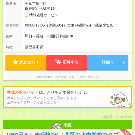
千葉市稲毛区
勤務地
白井駅から徒歩1分
情報処理サ－ビス
09:00-17:35（休憩50分）実働7時間45分（残業少なめ！）
勤務時間
即日～長期 ※開始日相談OK
期間
履歴書不要
特徴
気になる！
応募する
詳細へ
掲載元企業名
株式会社リクルートスタッフィング
興味のあるバイト
は、とりあえず保存しよう♪
保存した求人は、後からまとめて応募できるよ。
企業からアプローチが届くことも！
掲載日：2026.08.05
未読
NEW