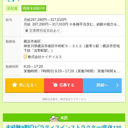
正社員
職種未経験OK
月給287,280円～317,010円
給与
月給 287,280円～317,010円 ※各種手当含む。経験や能力を考
慮の上、決定します。 【想定年収】 420万円 ～ 520万円 【年収
交通費別途支給あり
例】 420万円／入社1年目・指導員職 505万円／入社3年目・指
導員職 【試用期間について】 ・期間：3ヶ月 ・雇用形態：契約
横浜市南区
勤務地
社員 ・給与：時給1250円 ※試用期間中に指導員試験に合格する
神奈川県横浜市南区中村町５－３１２（最寄り駅：横浜市営地
ことで本採用となります。 国家試験合格後は正社員としての雇
下鉄「吉野町駅」）
用となります。 【試用期間】試用期間あり 試用期間の長さ：3
ヶ月 ※ 雇用形態と給与に、本採用時と異なる部分があります。
株式会社ケイディエス
雇用形態：中途採用（契約社員） 給与：時給 1,250円 ～ 1,250
円
9:20～17:20
勤務時間
実働時間：7時間/日 9:20～17:20（実働7時間） 実働7時間＆残
業代は全額支給！ 基本勤務時間は、一般的な8時間ではなく【7
時間】です！ 夕方以降の教習を担当する場合など、7時間の基本
気になる！
勤務時間を超えた分は、残業代を別途全額支給いたします。 プ
応募する
詳細へ
ライベートの時間も大切にしながら働ける環境です！
掲載元企業名
株式会社ケイディエス
未読
未経験9割◎ピラティスインストラクター/年休120