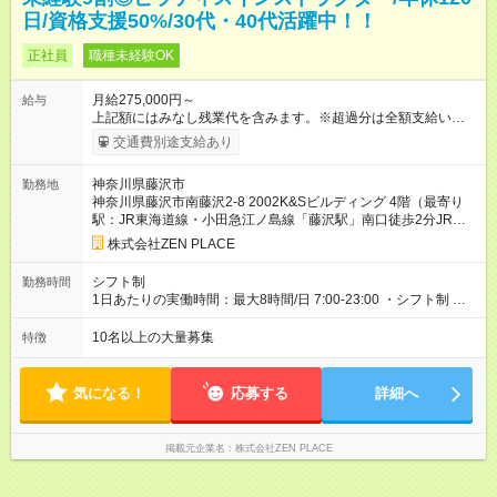
日/資格支援50%/30代・40代活躍中！！
正社員
職種未経験OK
月給275,000円～
給与
上記額にはみなし残業代を含みます。※超過分は全額支給いたし
ます。 みなし残業代 48,900円／月 みなし残業時間 30時間／月
交通費別途支給あり
上記額にはみなし残業代を含みます。（超過分は全額支給しま
す） <全国勤務型> 月給275，000円～(みなし残業代30時間48，
神奈川県藤沢市
勤務地
900円含む)※試用期間３ヶ月あり（給与/労働時要件は同条件）
神奈川県藤沢市南藤沢2-8 2002K&Sビルディング 4階（最寄り
<年収例> ■理学療法士（PT）出身入社年数：5年目 年代：30代
駅：JR東海道線・小田急江ノ島線「藤沢駅」南口徒歩2分JR横
前半 年収：約5，756，000円（＝基本給×12か月＋賞与） 備
須賀線、湘南新宿ライン・江ノ島電鉄「鎌倉駅」西口徒歩4分東
考：PT資格を活かし、コース開発・プロダクト開発へ貢献 ■OL
株式会社ZEN PLACE
海道線 湘南新宿ライン 茅ヶ崎駅 北口から徒歩5分JR東海道線、
出身 入社年数：5年目 年収：約5，560，000円（＝基本給×12か
横須賀・総武線、湘南新宿ライン・横浜市営地下鉄ブルーライ
月＋賞与） 備考：翻訳業務など、グローバル事業への貢献手当
シフト制
勤務時間
ン「戸塚駅」東口徒歩3分JR湘南新宿ライン・横須賀線「東戸塚
を含む ■研修担当＋リーダー職 入社年数：15年目 年収：約11，
1日あたりの実働時間：最大8時間/日 7:00-23:00 ・シフト制 ※週
駅」東口徒歩3分＊全国にスタジオがあります！転勤あり全国勤
340，000円（＝基本給×12か月＋賞与） 備考：新人研修・養成
の勤務時間は40時間 ※実働8時間（休憩1時間）
務型の募集です）
コース開発の担当として貢献手当を含む 【試用期間】試用期間
10名以上の大量募集
特徴
あり 試用期間の長さ：3ヶ月 雇用形態、給与は本採用時と同じ
です。
気になる！
応募する
詳細へ
掲載元企業名
株式会社ZEN PLACE