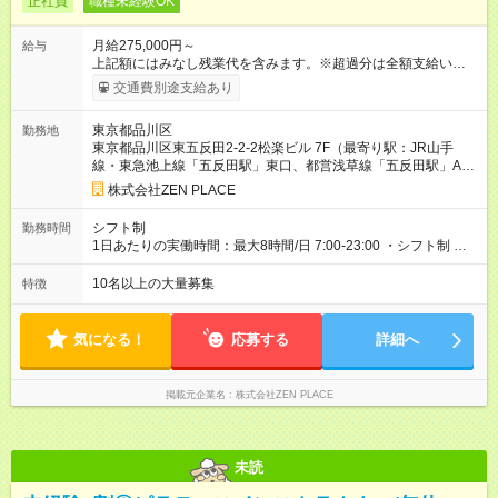
正社員
職種未経験OK
月給275,000円～
給与
上記額にはみなし残業代を含みます。※超過分は全額支給いたし
ます。 みなし残業代 48,900円／月 みなし残業時間 30時間／月
交通費別途支給あり
上記額にはみなし残業代を含みます。（超過分は全額支給しま
す） <全国勤務型> 月給275，000円～(みなし残業代30時間48，
東京都品川区
勤務地
900円含む)※試用期間３ヶ月あり（給与/労働時要件は同条件）
東京都品川区東五反田2-2-2松楽ビル 7F（最寄り駅：JR山手
<年収例> ■理学療法士（PT）出身入社年数：5年目 年代：30代
線・東急池上線「五反田駅」東口、都営浅草線「五反田駅」A5
前半 年収：約5，756，000円（＝基本給×12か月＋賞与） 備
出口徒歩5分JR山手線・東急池上線「五反田駅」西口徒歩4分JR
考：PT資格を活かし、コース開発・プロダクト開発へ貢献 ■OL
株式会社ZEN PLACE
京浜東北線「大森駅」北口徒歩1分JR京浜東北線・東急大井町
出身 入社年数：5年目 年収：約5，560，000円（＝基本給×12か
線・東京臨海高速鉄道りんかい線「大井町駅」C出口徒歩3分東
月＋賞与） 備考：翻訳業務など、グローバル事業への貢献手当
シフト制
勤務時間
急池上線「戸越銀座駅」五反田方面改札口 徒歩5分＊全国にスタ
を含む ■研修担当＋リーダー職 入社年数：15年目 年収：約11，
1日あたりの実働時間：最大8時間/日 7:00-23:00 ・シフト制 ※週
ジオがあります！転勤あり全国勤務型の募集です）
340，000円（＝基本給×12か月＋賞与） 備考：新人研修・養成
の勤務時間は40時間 ※実働8時間（休憩1時間）
コース開発の担当として貢献手当を含む 【試用期間】試用期間
10名以上の大量募集
特徴
あり 試用期間の長さ：3ヶ月 雇用形態、給与は本採用時と同じ
です。
気になる！
応募する
詳細へ
掲載元企業名
株式会社ZEN PLACE
未読