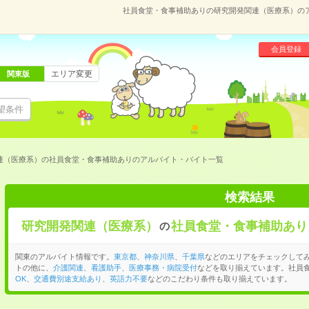
社員食堂・食事補助ありの研究開発関連（医療系）の
会員登録
エリア変更
関東版
望条件
連（医療系）の社員食堂・食事補助ありのアルバイト・バイト一覧
検索結果
研究開発関連（医療系）
社員食堂・食事補助あり
の
関東のアルバイト情報です。
東京都
、
神奈川県
、
千葉県
などのエリアをチェックして
トの他に、
介護関連
、
看護助手
、
医療事務・病院受付
などを取り揃えています。社員
OK
、
交通費別途支給あり
、
英語力不要
などのこだわり条件も取り揃えています。