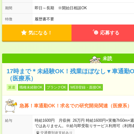
即日～長期 ※開始日相談OK
期間
履歴書不要
特徴
気になる！
応募する
未読
17時まで＊未経験OK！残業ほぼなし▼車通勤
（医療系）
派遣
職種未経験OK
ブランクOK
WEB登録・面接OK
急募！車通勤OK！求名での研究開発関連（医療系）
時給1600円 月収例 26万円 時給1600円×実働7h50m
給与
ではありません。※給与即受取りサービス利用可（利用
交通費別途支給あり