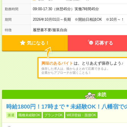
09:00-17:30（休憩45分）実働7時間45分
勤務時間
2026年10月01日～長期 ※開始日相談OK ※10月～！
期間
履歴書不要
/
服装自由
特徴
気になる！
応募する
興味のあるバイト
は、とりあえず保存しよう♪
保存した求人は、後からまとめて応募できるよ。
企業からアプローチが届くことも！
未読
時給1800円！17時まで＊未経験OK！八幡宿
派遣
職種未経験OK
ブランクOK
WEB登録・面接OK