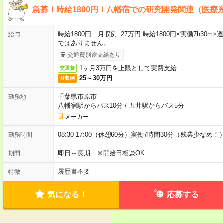
急募！時給1800円！八幡宿での研究開発関連（医療
時給1800円 月収例 27万円 時給1800円×実働7h30m
給与
ではありません。
交通費別途支給あり
1ヶ月3万円を上限として実費支給
交通費
25～30万円
月収例
千葉県市原市
勤務地
八幡宿駅からバス10分
/
五井駅からバス5分
メーカー
08:30-17:00（休憩60分）実働7時間30分（残業少なめ！
勤務時間
即日～長期 ※開始日相談OK
期間
履歴書不要
特徴
気になる！
応募する