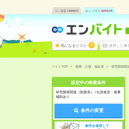
エン派遣
74686
件
エン バイト
82531
件
0
気になるリスト
保存した希
バイトTOP
医療・介護・福祉系
研究開発関
設定中の検索条件
研究開発関連（医療系） / 社員食堂・食事
補助あり
条件の変更
条件を保存して