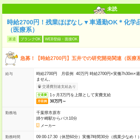
未読
時給2700円！残業ほぼなし▼車通勤OK＊化
（医療系）
派遣
ブランクOK
WEB登録・面接OK
急募！【時給2700円】五井での研究開発関連（医療
時給2700円 月収例 40万円 時給2700円×実働7h30
給与
ません。
交通費別途支給あり
1ヶ月3万円を上限として実費支給
交通費
30万円～
月収例
千葉県市原市
勤務地
姉ケ崎駅からバス10分
メーカー
09:00-17:30（休憩60分）実働7時間30分（残業少なめ！
勤務時間