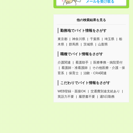
メールを受け取る
他の検索結果を見る
勤務地でバイト情報をさがす
東京都
神奈川県
千葉県
埼玉県
栃
木県
群馬県
茨城県
山梨県
職種でバイト情報をさがす
介護関連
看護助手
医療事務・病院受付
看護師・准看護師
その他医療・介護・保
育系
保育士
治験・CRA関連
こだわりでバイト情報をさがす
WEB登録・面接OK
交通費別途支給あり
英語力不要
履歴書不要
週5日勤務