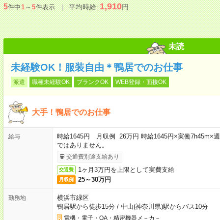
1,910
5
平均時給:
円
件中
1
～
5
件表示
未読
未経験OK！服装自由＊鴨居でのお仕事
派遣
職種未経験OK
ブランクOK
WEB登録・面接OK
大手！鴨居でのお仕事
時給1645円 月収例 26万円 時給1645円×実働7h45m
給与
ではありません。
交通費別途支給あり
1ヶ月3万円を上限として実費支給
交通費
25～30万円
月収例
横浜市緑区
勤務地
鴨居駅から徒歩15分
/
中山(神奈川県)駅からバス10分
電機・電子・OA・精密機器メ－カ－