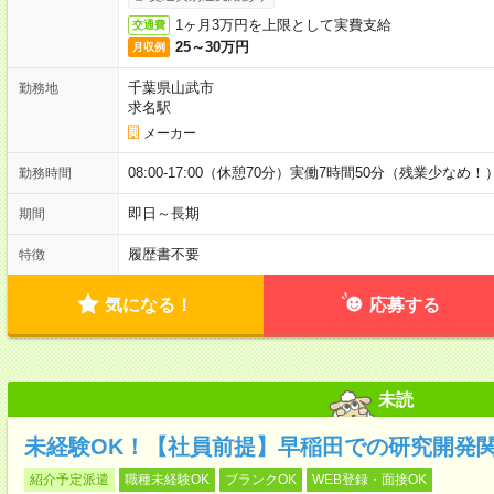
1ヶ月3万円を上限として実費支給
交通費
25～30万円
月収例
千葉県山武市
勤務地
求名駅
メーカー
08:00-17:00（休憩70分）実働7時間50分（残業少なめ！
勤務時間
即日～長期
期間
履歴書不要
特徴
気になる！
応募する
未読
未経験OK！【社員前提】早稲田での研究開発
紹介予定派遣
職種未経験OK
ブランクOK
WEB登録・面接OK