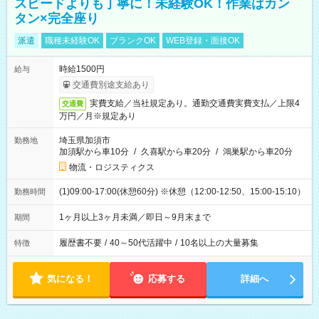
スピードよりも丁寧に！未経験OK！作業はカン
タン×完全座り
派遣
職種未経験OK
ブランクOK
WEB登録・面接OK
時給1500円
給与
交通費別途支給あり
実費支給／当社規定あり。通勤交通費実費支払／上限4
交通費
万円／月※規定あり
埼玉県加須市
勤務地
加須駅から車10分
/
久喜駅から車20分
/
鴻巣駅から車20分
物流・ロジスティクス
(1)09:00-17:00(休憩60分) ※休憩（12:00-12:50、15:00-15:10）
勤務時間
1ヶ月以上3ヶ月未満／即日～9月末まで
期間
履歴書不要
/
40～50代活躍中
/
10名以上の大量募集
特徴
気になる！
応募する
詳細へ