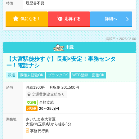
履歴書不要
特徴
気になる！
応募する
詳細へ
掲載日：2026.08.06
未読
【大宮駅徒歩すぐ】長期×安定！事務センタ
ー！電話ナシ
派遣
職種未経験OK
ブランクOK
WEB登録・面接OK
時給1300円 月収例 201,500円
給与
交通費別途支給あり
全額支給
交通費
20～25万円
月収例
さいたま市大宮区
勤務地
大宮(埼玉県)駅から徒歩3分
事務代行業