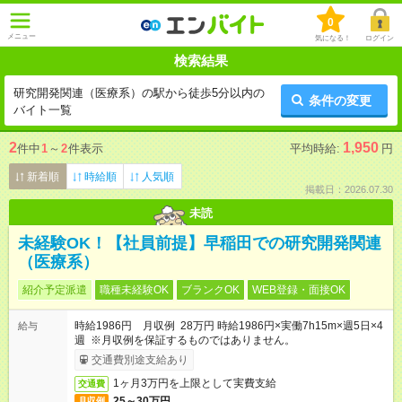
0
メニュー
気になる！
ログイン
検索結果
研究開発関連（医療系）の駅から徒歩5分以内の
条件の変更
バイト一覧
2
1,950
件中
1
～
2
件表示
平均時給:
円
新着順
時給順
人気順
掲載日：2026.07.30
未読
未経験OK！【社員前提】早稲田での研究開発関連
（医療系）
紹介予定派遣
職種未経験OK
ブランクOK
WEB登録・面接OK
時給1986円 月収例 28万円 時給1986円×実働7h15m×週5日×4
給与
週 ※月収例を保証するものではありません。
交通費別途支給あり
1ヶ月3万円を上限として実費支給
交通費
25～30万円
月収例