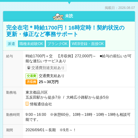
掲載日：2026.08.07
未読
完全在宅＊時給1700円！16時定時！契約状況の
更新・修正など事務サポート
派遣
職種未経験OK
ブランクOK
WEB登録・面接OK
時給1700円＋交 【月収例】272,000円～ ■給与の前払いが可
給与
能な速払いサービスあり
交通費別途支給あり
交通費支給あり
交通費
25～30万円
月収例
東京都品川区
勤務地
五反田駅から徒歩7分
/
大崎広小路駅から徒歩5分
情報通信会社
9:00～16:00 ※休憩60分。10時～18時・10時～19時も相談可
勤務時間
能です。
2026/09/01～長期 ※9月～！
期間