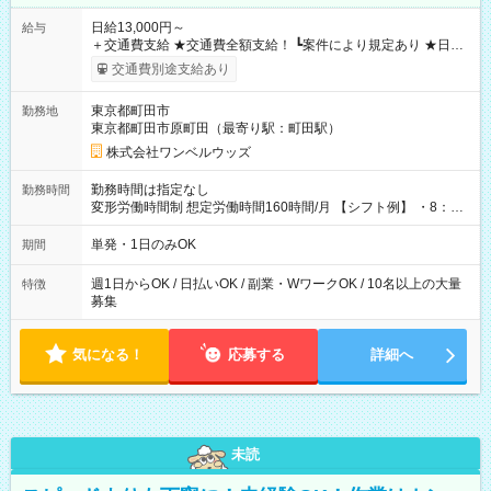
日給13,000円～
給与
＋交通費支給 ★交通費全額支給！ ┗案件により規定あり ★日払
いOK！（規定あり） ┗働いたその日に現金GET♪ お仕事後はコ
交通費別途支給あり
ンビニATMから 日払い分を引き落とせます！ 【試用期間】試
用期間なし
東京都町田市
勤務地
東京都町田市原町田（最寄り駅：町田駅）
株式会社ワンベルウッズ
勤務時間は指定なし
勤務時間
変形労働時間制 想定労働時間160時間/月 【シフト例】 ・8：00
～21：00
単発・1日のみOK
期間
週1日からOK / 日払いOK / 副業・WワークOK / 10名以上の大量
特徴
募集
気になる！
応募する
詳細へ
未読