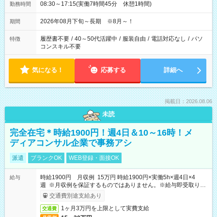
08:30～17:15(実働7時間45分 休憩1時間)
勤務時間
2026年08月下旬～長期 ※8月～！
期間
履歴書不要
/
40～50代活躍中
/
服装自由
/
電話対応なし
/
パソ
特徴
コンスキル不要
気になる！
応募する
詳細へ
掲載日：2026.08.06
未読
完全在宅＊時給1900円！週4日＆10～16時！メ
ディアコンサル企業で事務アシ
派遣
ブランクOK
WEB登録・面接OK
時給1900円 月収例 15万円 時給1900円×実働5h×週4日×4
給与
週 ※月収例を保証するものではありません。※給与即受取りサ
ービス利用可（利用条件有）
交通費別途支給あり
1ヶ月3万円を上限として実費支給
交通費