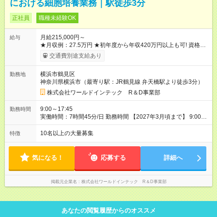
における細胞培養業務｜駅徒歩3分
正社員
職種未経験OK
月給215,000円～
給与
★月収例：27.5万円 ★初年度から年収420万円以上も可! 資格手
当の支給や、年2回分の帰省費用全額負担も! ★あなたの頑張り
交通費別途支給あり
を給与に反映！ 案件ごとではなく、スキルの向上・資格取得・
社内試験の結果、配属先での評価などを給与に反映。研究者と
横浜市鶴見区
勤務地
しての努力がしっかり報われる体制です！ ※別途賞与年2回支給
神奈川県横浜市（最寄り駅：JR鶴見線 弁天橋駅より徒歩3分）
（昨年度実績は約3.8ヶ月分）。 ※残業代は別途全額支給いたし
ます。 ※年齢、スキル、適性などを考慮のうえ決定します。
株式会社ワールドインテック R＆D事業部
【試用期間】試用期間あり 試用期間の長さ：3ヶ月 雇用形態、
給与は本採用時と同じです。
9:00～17:45
勤務時間
実働時間：7時間45分/日 勤務時間 【2027年3月頃まで】 9:00～
17:45 （休憩60分） 【2027年4月以降】 6:30～15:15 14:45～
23:30 の交代勤務を予定 ※終電時間等を考慮したシフト調整あり
10名以上の大量募集
特徴
気になる！
応募する
詳細へ
掲載元企業名
株式会社ワールドインテック R＆D事業部
あなたの閲覧履歴からのオススメ