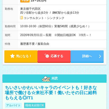
15～20万円
月収例
東京都千代田区
勤務地
四ツ谷駅から徒歩2分
/
麹町駅から徒歩13分
コンサルタント・シンクタンク
10:00-16:00（休憩60分）実働5時間（残業少なめ！）
勤務時間
2026年09月01日～長期 ※開始日相談OK ※9月～！
期間
履歴書不要
/
服装自由
特徴
気になる！
応募する
詳細へ
未読
ちいさいかわいいキャラのイベントも！好きな
場所で働ける☆来社不要！働いたその日に給料
もらえる◎/T1
アルバイト
職種未経験OK