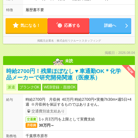
履歴書不要
特徴
気になる！
応募する
詳細へ
掲載元企業名
株式会社リクルートスタッフィング
掲載日：2026.08.04
未読
NEW
時給2700円！残業ほぼなし▼車通勤OK＊化学
品メーカーで研究開発関連（医療系）
派遣
ブランクOK
WEB登録・面接OK
時給2700円 月収例 40万円 時給2700円×実働7h30m×週5日×4
給与
週 ※月収例を保証するものではありません。
交通費別途支給あり
1ヶ月3万円を上限として実費支給
交通費
30万円～
月収例
千葉県市原市
勤務地