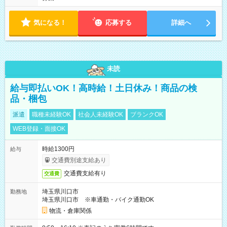
気になる！
応募する
詳細へ
未読
給与即払いOK！高時給！土日休み！商品の検
品・梱包
派遣
職種未経験OK
社会人未経験OK
ブランクOK
WEB登録・面接OK
時給1300円
給与
交通費別途支給あり
交通費支給有り
交通費
埼玉県川口市
勤務地
埼玉県川口市 ※車通勤・バイク通勤OK
物流・倉庫関係