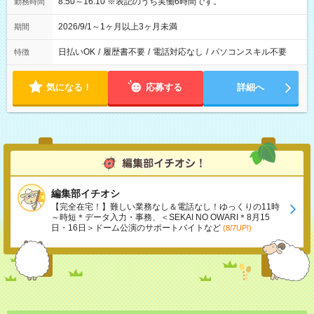
8:50～16:10 ※表記のうち実働6時間です。
勤務時間
2026/9/1～1ヶ月以上3ヶ月未満
期間
日払いOK
/
履歴書不要
/
電話対応なし
/
パソコンスキル不要
特徴
気になる！
応募する
詳細へ
編集部イチオシ
【完全在宅！】難しい業務なし＆電話なし！ゆっくりの11時
～時短＊データ入力・事務、＜SEKAI NO OWARI＊8月15
日・16日＞ドーム公演のサポートバイトなど
(8/7UP!)