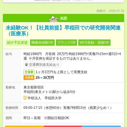
掲載日：2026.07.30
未読
未経験OK！【社員前提】早稲田での研究開発関連
（医療系）
紹介予定派遣
職種未経験OK
ブランクOK
WEB登録・面接OK
時給1986円 月収例 28万円 時給1986円×実働7h15m×週5日×4
給与
週 ※月収例を保証するものではありません。
交通費別途支給あり
1ヶ月3万円を上限として実費支給
交通費
25～30万円
月収例
東京都新宿区
勤務地
早稲田(東京メトロ)駅から徒歩5分
学校法人 早稲田大学
09:00-17:15（休憩60分）実働7時間15分（残業少なめ！）
勤務時間
即日～長期 ※開始日相談OK
期間