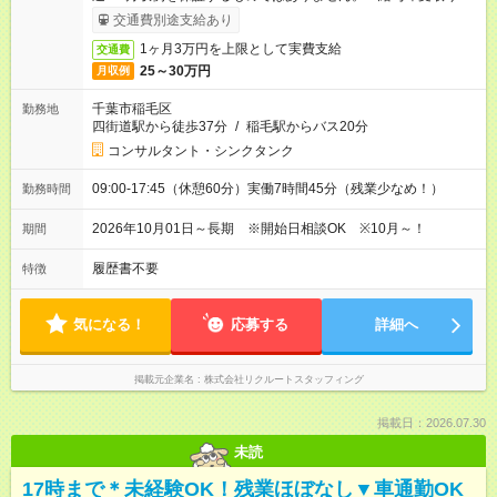
ービス利用可（利用条件有）
交通費別途支給あり
1ヶ月3万円を上限として実費支給
交通費
25～30万円
月収例
千葉市稲毛区
勤務地
四街道駅から徒歩37分
/
稲毛駅からバス20分
コンサルタント・シンクタンク
09:00-17:45（休憩60分）実働7時間45分（残業少なめ！）
勤務時間
2026年10月01日～長期 ※開始日相談OK ※10月～！
期間
履歴書不要
特徴
気になる！
応募する
詳細へ
掲載元企業名
株式会社リクルートスタッフィング
掲載日：2026.07.30
未読
17時まで＊未経験OK！残業ほぼなし▼車通勤OK