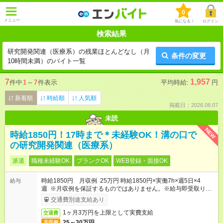
0
メニュー
気になる！
ログイン
検索結果
研究開発関連（医療系）の残業ほとんどなし（月
条件の変更
10時間未満）のバイト一覧
7
1,957
件中
1
～
7
件表示
平均時給:
円
新着順
時給順
人気順
掲載日：2026.08.07
未読
NEW
時給1850円！17時まで＊未経験OK！溝の口で
の研究開発関連（医療系）
派遣
職種未経験OK
ブランクOK
WEB登録・面接OK
時給1850円 月収例 25万円 時給1850円×実働7h×週5日×4
給与
週 ※月収例を保証するものではありません。※給与即受取りサ
ービス利用可（利用条件有）
交通費別途支給あり
1ヶ月3万円を上限として実費支給
交通費
25～30万円
月収例