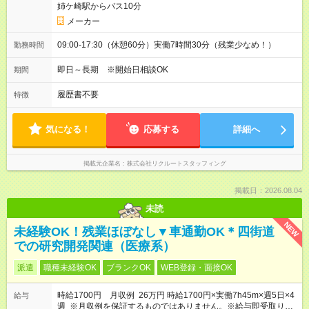
姉ケ崎駅からバス10分
メーカー
09:00-17:30（休憩60分）実働7時間30分（残業少なめ！）
勤務時間
即日～長期 ※開始日相談OK
期間
履歴書不要
特徴
気になる！
応募する
詳細へ
掲載元企業名
株式会社リクルートスタッフィング
掲載日：2026.08.04
未読
NEW
未経験OK！残業ほぼなし▼車通勤OK＊四街道
での研究開発関連（医療系）
派遣
職種未経験OK
ブランクOK
WEB登録・面接OK
時給1700円 月収例 26万円 時給1700円×実働7h45m×週5日×4
給与
週 ※月収例を保証するものではありません。※給与即受取りサ