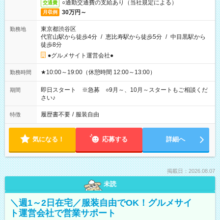
○通勤交通費の支給あり（当社規定による）
交通費
30万円～
月収例
東京都渋谷区
勤務地
代官山駅から徒歩4分
/
恵比寿駅から徒歩5分
/
中目黒駅から
徒歩8分
●グルメサイト運営会社●
★10:00～19:00（休憩時間 12:00～13:00）
勤務時間
即日スタート ※急募 ○9月～、10月～スタートもご相談くだ
期間
さい♪
履歴書不要
/
服装自由
特徴
気になる！
応募する
詳細へ
掲載日：2026.08.07
未読
＼週1～2日在宅／服装自由でOK！グルメサイ
ト運営会社で営業サポート