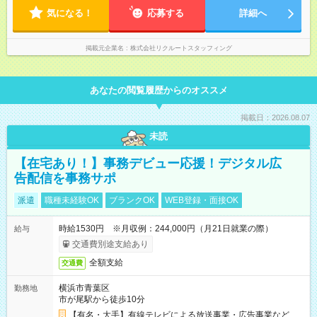
気になる！
応募する
詳細へ
掲載元企業名
株式会社リクルートスタッフィング
あなたの閲覧履歴からのオススメ
掲載日：2026.08.07
未読
【在宅あり！】事務デビュー応援！デジタル広
告配信を事務サポ
派遣
職種未経験OK
ブランクOK
WEB登録・面接OK
時給1530円 ※月収例：244,000円（月21日就業の際）
給与
交通費別途支給あり
全額支給
交通費
横浜市青葉区
勤務地
市が尾駅から徒歩10分
【有名・大手】有線テレビによる放送事業・広告事業など