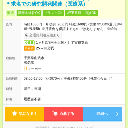
＊求名での研究開発関連（医療系）
派遣
職種未経験OK
ブランクOK
WEB登録・面接OK
時給1600円 月収例 26万円 時給1600円×実働7h50m×週5日×4
給与
週+残業5h ※月収例を保証するものではありません。※給与即受
取りサービス利用可（利用条件有）
交通費別途支給あり
1ヶ月3万円を上限として実費支給
交通費
25～30万円
月収例
千葉県山武市
勤務地
求名駅
メーカー
08:00-17:00（休憩70分）実働7時間50分（残業少なめ！）
勤務時間
即日～長期
期間
履歴書不要
特徴
気になる！
応募する
詳細へ
掲載元企業名
株式会社リクルートスタッフィング