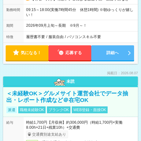
09:15～18:00(実働7時間45分 休憩1時間) ※朝ゆっくりが嬉し
勤務時間
い！
2026年09月上旬～長期 ※9月～！
期間
履歴書不要
/
服装自由
/
パソコンスキル不要
特徴
気になる！
応募する
詳細へ
掲載日：2026.08.07
未読
＜未経験OK＞グルメサイト運営会社でデータ抽
出・レポート作成など＠在宅OK
派遣
職種未経験OK
ブランクOK
WEB登録・面接OK
時給1,700円【月収例】約306,000円（時給1,700円×実働
給与
8.00h×21日+残業10h）+交通費
交通費別途支給あり