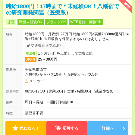
NEW
時給1800円！17時まで＊未経験OK！八幡宿で
の研究開発関連（医療系）
派遣
職種未経験OK
ブランクOK
WEB登録・面接OK
時給1800円 月収例 27万円 時給1800円×実働7h30m×週5日×4
給与
週+残業1h ※月収例を保証するものではありません。
交通費別途支給あり
1ヶ月3万円を上限として実費支給
交通費
25～30万円
月収例
千葉県市原市
勤務地
八幡宿駅からバス10分
/
五井駅からバス5分
メーカー
08:30-17:00（休憩60分）実働7時間30分（残業少なめ！）
勤務時間
即日～長期 ※開始日相談OK
期間
履歴書不要
特徴
気になる！
応募する
詳細へ