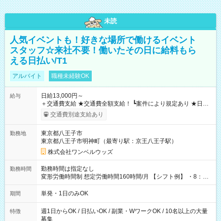
未読
人気イベントも！好きな場所で働けるイベント
スタッフ☆来社不要！働いたその日に給料もら
える日払い/T1
アルバイト
職種未経験OK
日給13,000円～
給与
＋交通費支給 ★交通費全額支給！ ┗案件により規定あり ★日払
いOK！（規定あり） ┗働いたその日に現金GET♪ お仕事後はコ
交通費別途支給あり
ンビニATMから 日払い分を引き落とせます！ 【試用期間】試
用期間なし
東京都八王子市
勤務地
東京都八王子市明神町（最寄り駅：京王八王子駅）
株式会社ワンベルウッズ
勤務時間は指定なし
勤務時間
変形労働時間制 想定労働時間160時間/月 【シフト例】 ・8：00
～21：00
単発・1日のみOK
期間
週1日からOK / 日払いOK / 副業・WワークOK / 10名以上の大量
特徴
募集