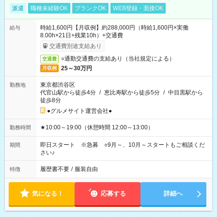
派遣
職種未経験OK
ブランクOK
WEB登録・面接OK
時給1,600円【月収例】約288,000円（時給1,600円×実働
給与
8.00h×21日+残業10h）+交通費
交通費別途支給あり
○通勤交通費の支給あり（当社規定による）
交通費
25～30万円
月収例
東京都渋谷区
勤務地
代官山駅から徒歩4分
/
恵比寿駅から徒歩5分
/
中目黒駅から
徒歩8分
●グルメサイト運営会社●
★10:00～19:00（休憩時間 12:00～13:00）
勤務時間
即日スタート ※急募 ○9月～、10月～スタートもご相談くだ
期間
さい♪
履歴書不要
/
服装自由
特徴
気になる！
応募する
詳細へ