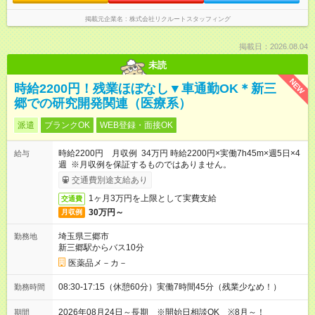
掲載元企業名
株式会社リクルートスタッフィング
掲載日：2026.08.04
未読
NEW
時給2200円！残業ほぼなし▼車通勤OK＊新三
郷での研究開発関連（医療系）
派遣
ブランクOK
WEB登録・面接OK
時給2200円 月収例 34万円 時給2200円×実働7h45m×週5日×4
給与
週 ※月収例を保証するものではありません。
交通費別途支給あり
1ヶ月3万円を上限として実費支給
交通費
30万円～
月収例
埼玉県三郷市
勤務地
新三郷駅からバス10分
医薬品メ－カ－
08:30-17:15（休憩60分）実働7時間45分（残業少なめ！）
勤務時間
2026年08月24日～長期 ※開始日相談OK ※8月～！
期間