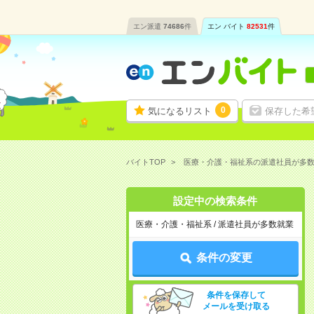
エン派遣
74686
件
エン バイト
82531
件
0
気になるリスト
保存した希
バイトTOP
医療・介護・福祉系の派遣社員が多
設定中の検索条件
医療・介護・福祉系 / 派遣社員が多数就業
条件の変更
条件を保存して
メールを受け取る