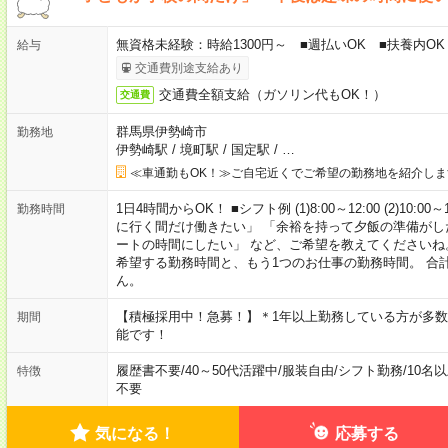
無資格未経験：時給1300円～ ■週払いOK ■扶養内OK
給与
交通費別途支給あり
交通費全額支給（ガソリン代もOK！）
交通費
群馬県伊勢崎市
勤務地
伊勢崎駅
/
境町駅
/
国定駅
/
…
≪車通勤もOK！≫ご自宅近くでご希望の勤務地を紹介しま
1日4時間からOK！ ■シフト例 (1)8:00～12:00 (2)10:00～
勤務時間
に行く間だけ働きたい」 「余裕を持って夕飯の準備がし
ートの時間にしたい」 など、ご希望を教えてくださいね
希望する勤務時間と、もう1つのお仕事の勤務時間。 合
ん。
【積極採用中！急募！】＊1年以上勤務している方が多数
期間
能です！
履歴書不要
/
40～50代活躍中
/
服装自由
/
シフト勤務
/
10名
特徴
不要
気になる！
応募する