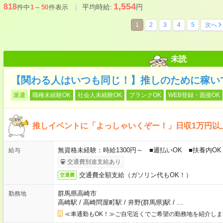
1,554
818
平均時給:
円
件中
1
～
50
件表示
1
2
3
4
5
次へ
未読
【関わる人はいつも同じ！】推しのために稼い
派遣
職種未経験OK
社会人未経験OK
ブランクOK
WEB登録・面接OK
推しイベントに「よっしゃいくぞー！」日収1万円以上
無資格未経験：時給1300円～ ■週払いOK ■扶養内OK
給与
交通費別途支給あり
交通費全額支給（ガソリン代もOK！）
交通費
群馬県高崎市
勤務地
高崎駅
/
高崎問屋町駅
/
井野(群馬県)駅
/
…
≪車通勤もOK！≫ご自宅近くでご希望の勤務地を紹介しま