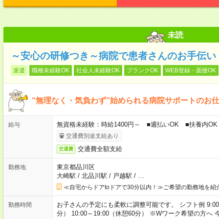
未読
～安心の研修つき～病院で患者さんのお手伝い
派遣
職種未経験OK
社会人未経験OK
ブランクOK
WEB登録・面接OK
“無理なく・気負わず”始められる病院サポートのお
無資格未経験：時給1400円～ ■週払いOK ■扶養内OK 
給与
交通費別途支給あり
交通費全額支給
交通費
東京都品川区
勤務地
大崎駅
/
北品川駅
/
戸越駅
/
…
≪自宅からドアtoドアで30分以内！≫ご希望の勤務地を紹
お子さんの予定にも柔軟に調整可能です。 シフト例 9:00～18:
勤務時間
分） 10:00～19:00（休憩60分） ※Wワーク希望の