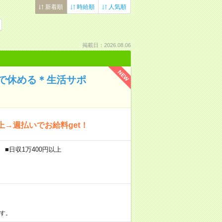
新着順
時給順
人気順
掲載日：2026.08.06
NEW
で休める＊生活サポ
→週払いでお給料get！
 ■日収1万400円以上
す。