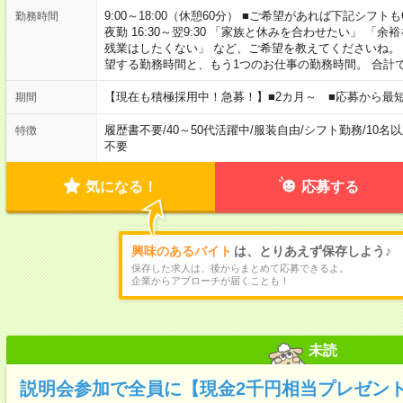
9:00～18:00（休憩60分） ■ご希望があれば下記シフトもOK！ 
勤務時間
夜勤 16:30～翌9:30 「家族と休みを合わせたい」 
残業はしたくない」 など、ご希望を教えてくださいね。
望する勤務時間と、もう1つのお仕事の勤務時間。 合計
【現在も積極採用中！急募！】■2カ月～ ■応募から最短
期間
履歴書不要
/
40～50代活躍中
/
服装自由
/
シフト勤務
/
10名
特徴
不要
気になる！
応募する
興味のあるバイト
は、とりあえず保存しよう♪
保存した求人は、後からまとめて応募できるよ。
企業からアプローチが届くことも！
未読
説明会参加で全員に【現金2千円相当プレゼン