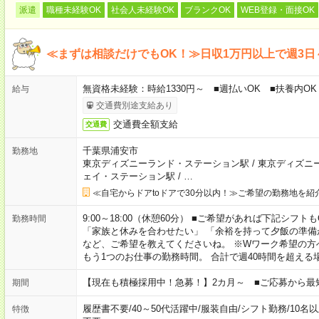
派遣
職種未経験OK
社会人未経験OK
ブランクOK
WEB登録・面接OK
≪まずは相談だけでもOK！≫日収1万円以上で週3日
無資格未経験：時給1330円～ ■週払いOK ■扶養内OK
給与
交通費別途支給あり
交通費全額支給
交通費
千葉県浦安市
勤務地
東京ディズニーランド・ステーション駅
/
東京ディズニ
ェイ・ステーション駅
/
…
≪自宅からドアtoドアで30分以内！≫ご希望の勤務地を紹
9:00～18:00（休憩60分） ■ご希望があれば下記シフトもOK！ 
勤務時間
「家族と休みを合わせたい」 「余裕を持って夕飯の準備
など、ご希望を教えてくださいね。 ※Wワーク希望の方
もう1つのお仕事の勤務時間。 合計で週40時間を超える
【現在も積極採用中！急募！】2カ月～ ■ご応募から最
期間
履歴書不要
/
40～50代活躍中
/
服装自由
/
シフト勤務
/
10名
特徴