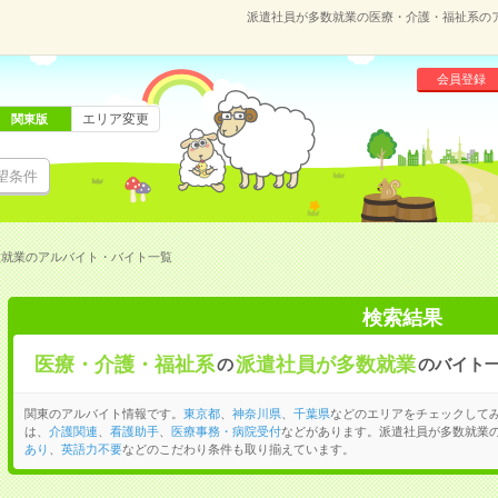
派遣社員が多数就業の医療・介護・福祉系の
会員登録
エリア変更
関東版
望条件
数就業のアルバイト・バイト一覧
検索結果
医療・介護・福祉系
派遣社員が多数就業
の
のバイト
関東のアルバイト情報です。
東京都
、
神奈川県
、
千葉県
などのエリアをチェックして
は、
介護関連
、
看護助手
、
医療事務・病院受付
などがあります。派遣社員が多数就業
あり
、
英語力不要
などのこだわり条件も取り揃えています。