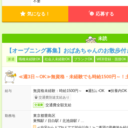
不要
気になる！
応募する
未読
【オープニング募集】おばあちゃんのお散歩付
派遣
職種未経験OK
社会人未経験OK
ブランクOK
WEB登録・面接OK
≪週3日～OK≫無資格・未経験でも時給1500円～！
無資格未経験：時給1500円～ ■週払いOK ■扶養内OK 
給与
交通費別途支給あり
交通費全額支給
交通費
東京都豊島区
勤務地
巣鴨駅
/
目白駅
/
北池袋駅
/
…
≪自宅からドアtoドアで30分以内！≫ご希望の勤務地を紹