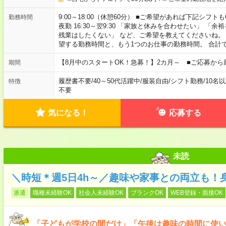
9:00～18:00（休憩60分） ■ご希望があれば下記シフトもOK！ 
勤務時間
夜勤 16:30～翌9:30 「家族と休みを合わせたい」 
残業はしたくない」 など、ご希望を教えてくださいね。
望する勤務時間と、もう1つのお仕事の勤務時間。 合計
【8月中のスタートOK！急募！】2カ月～ ■ご応募から
期間
履歴書不要
/
40～50代活躍中
/
服装自由
/
シフト勤務
/
10名
特徴
不要
気になる！
応募する
未読
＼時短＊週5日4h～／趣味や家事との両立も！
派遣
職種未経験OK
社会人未経験OK
ブランクOK
WEB登録・面接OK
「子どもが学校の間だけ」「午後は趣味の時間に使