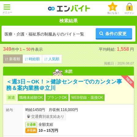
0
メニュー
気になる！
ログイン
検索結果
条件の変更
医療・介護・福祉系の制服ありのバイト一覧
349
1,558
件中
1
～
50
件表示
平均時給:
円
新着順
時給順
人気順
掲載日：2026.08.07
未読
NEW
＜週3日～OK！＞健診センターでのカンタン事
務＆案内業務＠立川
派遣
職種未経験OK
ブランクOK
WEB登録・面接OK
時給1450円 月収例 116,000円
給与
交通費別途支給あり
全額支給
交通費
10～15万円
月収例