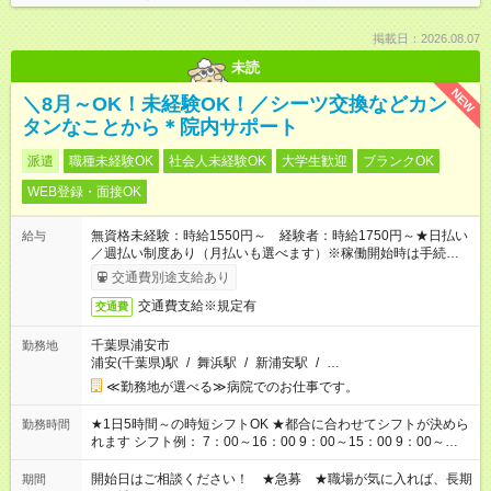
掲載日：2026.08.07
未読
NEW
＼8月～OK！未経験OK！／シーツ交換などカン
タンなことから＊院内サポート
派遣
職種未経験OK
社会人未経験OK
大学生歓迎
ブランクOK
WEB登録・面接OK
無資格未経験：時給1550円～ 経験者：時給1750円～★日払い
給与
／週払い制度あり（月払いも選べます）※稼働開始時は手続き完
了次第のお支払いとなります。
交通費別途支給あり
交通費支給※規定有
交通費
千葉県浦安市
勤務地
浦安(千葉県)駅
/
舞浜駅
/
新浦安駅
/
…
≪勤務地が選べる≫病院でのお仕事です。
★1日5時間～の時短シフトOK ★都合に合わせてシフトが決めら
勤務時間
れます シフト例： 7：00～16：00 9：00～15：00 9：00～
18：00 11：00～20：00 など ※Wワークの場合、他のお仕事と
合わせ週40時間超の就業はご案内できません ※法令に基づき、
開始日はご相談ください！ ★急募 ★職場が気に入れば、長期
期間