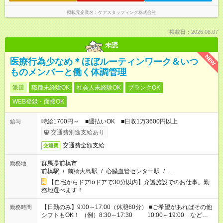
掲載元企業名
ケアスタッフィング株式会社
掲載日：2026.08.07
未読
NEW
医療行為少なめ＊ほぼルーティンワーク＆いつ
ものメンバーと働く体調管理
派遣
職種未経験OK
社会人未経験OK
ブランクOK
WEB登録・面接OK
時給1700円～ ■週払いOK ■日収1万3600円以上
給与
交通費別途支給あり
交通費全額支給
交通費
群馬県前橋市
勤務地
前橋駅
/
前橋大島駅
/
心臓血管センター駅
/
…
【自宅からドアtoドアで30分以内】介護施設でのお仕事。勤
務地選べます！
【日勤のみ】9:00～17:00（休憩60分） ■ご希望があればその他
勤務時間
シフトもOK！ （例）8:30～17:30 10:00～19:00 など