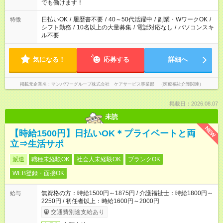
週20時間以上勤務は社会保険への加入対象となります ※労働者
でも働けます！
派遣法（日雇い派遣の原則禁止）により、短時間・短期間の就
業はご案内が難しい場合があります
日払いOK
/
履歴書不要
/
40～50代活躍中
/
副業・WワークOK
/
特徴
シフト勤務
/
10名以上の大量募集
/
電話対応なし
/
パソコンスキ
ル不要
気になる！
応募する
詳細へ
掲載元企業名
マンパワーグループ株式会社 ケアサービス事業部 （医療福祉介護関連）
掲載日：2026.08.07
未読
NEW
【時給1500円】日払いOK＊プライベートと両
立⇒生活サポ
派遣
職種未経験OK
社会人未経験OK
ブランクOK
WEB登録・面接OK
無資格の方：時給1500円～1875円 / 介護福祉士：時給1800円～
給与
2250円 / 初任者以上：時給1600円～2000円
交通費別途支給あり