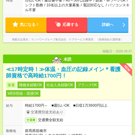
日払いOK
/
履歴書不要
/
40～50代活躍中
/
副業・WワークOK
/
特徴
業はご案内が難しい場合があります
シフト勤務
/
10名以上の大量募集
/
電話対応なし
/
パソコンスキ
ル不要
気になる！
応募する
詳細へ
掲載元企業名
マンパワーグループ株式会社 ケアサービス事業部 （医療福祉介護関連）
掲載日：2026.08.07
未読
NEW
≪17時定時！≫体温・血圧の記録メイン＊看護
師資格で高時給1700円！
派遣
職種未経験OK
社会人未経験OK
ブランクOK
WEB登録・面接OK
時給1700円～ ■週払いOK ■日収1万3600円以上
給与
交通費別途支給あり
交通費全額支給
交通費
群馬県前橋市
勤務地