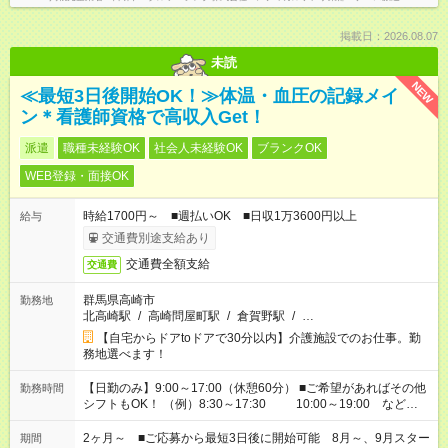
掲載日：2026.08.07
未読
NEW
≪最短3日後開始OK！≫体温・血圧の記録メイ
ン＊看護師資格で高収入Get！
派遣
職種未経験OK
社会人未経験OK
ブランクOK
WEB登録・面接OK
時給1700円～ ■週払いOK ■日収1万3600円以上
給与
交通費別途支給あり
交通費全額支給
交通費
群馬県高崎市
勤務地
北高崎駅
/
高崎問屋町駅
/
倉賀野駅
/
…
【自宅からドアtoドアで30分以内】介護施設でのお仕事。勤
務地選べます！
【日勤のみ】9:00～17:00（休憩60分） ■ご希望があればその他
勤務時間
シフトもOK！ （例）8:30～17:30 10:00～19:00 など
「家族とお休みを合わせたい」 「できれば残業はしたくない」
など、あなたのご希望に沿ったお仕事をご紹介します！ ※Wワ
2ヶ月～ ■ご応募から最短3日後に開始可能 8月～、9月スター
期間