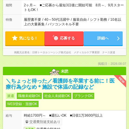
「家族とお休みを合わせたい」 「できれば残業はしたくない」
など、あなたのご希望に沿ったお仕事をご紹介します！ ※Wワ
2ヶ月～ ■ご応募から最短3日後に開始可能 8月～、9月スター
期間
ーク希望の方へ 今ご覧のお仕事で希望する勤務時間と、もう1つ
トもOK！
のお仕事の勤務時間。 合計で週40時間を超える場合は応募でき
ません
履歴書不要
/
40～50代活躍中
/
服装自由
/
シフト勤務
/
10名以
特徴
上の大量募集
/
パソコンスキル不要
気になる！
応募する
詳細へ
掲載元企業名
日研トータルソーシング株式会社 メディカルケア事業部 ナース派遣
掲載日：2026.08.07
未読
NEW
＼ちょっと待った／看護師を卒業する前に！医
療行為少なめ＊施設で体温の記録など
派遣
職種未経験OK
社会人未経験OK
ブランクOK
WEB登録・面接OK
時給1700円～ ■週払いOK ■日収1万3600円以上
給与
交通費別途支給あり