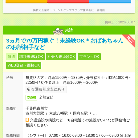
掲載元企業名
パーソルテンプスタッフ株式会社 首都圏
掲載日：2026.08.07
未読
NEW
3ヵ月で79万円稼ぐ！未経験OK＊おばあちゃん
のお話相手など
派遣
職種未経験OK
社会人未経験OK
ブランクOK
WEB登録・面接OK
無資格の方：時給1500円～1875円 / 介護福祉士：時給1800円～
給与
2250円 / 初任者以上：時給1600円～2000円
交通費別途支給あり
全額支給
交通費
千葉県市川市
勤務地
市川大野駅
/
京成八幡駅
/
国府台駅
/
…
介護施設や病院など ★自宅近くの施設がいいなど勤務地ご
相談ください
【シフト例】 07:00～16:00 09:00～18:00 17:00～09:00 ※ 上記
勤務時間