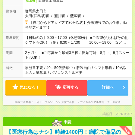
交通費全額支給
交通費
群馬県太田市
勤務地
太田(群馬県)駅
/
韮川駅
/
藪塚駅
/
…
【自宅からドアtoドアで30分以内】介護施設でのお仕事。勤
務地選べます！
【日勤のみ】9:00～17:00（休憩60分） ■ご希望があればその他
勤務時間
シフトもOK！ （例）8:30～17:30 10:00～19:00 など
「家族とお休みを合わせたい」 「できれば残業はしたくない」
など、あなたのご希望に沿ったお仕事をご紹介します！ ※Wワ
2ヶ月～ ■ご応募から最短3日後に開始可能 8月～、9月スター
期間
ーク希望の方へ 今ご覧のお仕事で希望する勤務時間と、もう1つ
トもOK！
のお仕事の勤務時間。 合計で週40時間を超える場合は応募でき
ません
履歴書不要
/
40～50代活躍中
/
服装自由
/
シフト勤務
/
10名以
特徴
上の大量募集
/
パソコンスキル不要
気になる！
応募する
詳細へ
掲載元企業名
日研トータルソーシング株式会社 メディカルケア事業部 ナース派遣
掲載日：2026.08.07
未読
NEW
【医療行為はナシ】時給1400円！病院で備品の