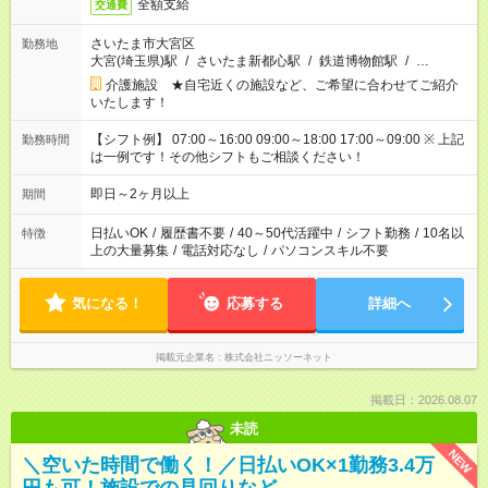
全額支給
交通費
さいたま市大宮区
勤務地
大宮(埼玉県)駅
/
さいたま新都心駅
/
鉄道博物館駅
/
…
介護施設 ★自宅近くの施設など、ご希望に合わせてご紹介
いたします！
【シフト例】 07:00～16:00 09:00～18:00 17:00～09:00 ※ 上記
勤務時間
は一例です！その他シフトもご相談ください！
即日～2ヶ月以上
期間
日払いOK
/
履歴書不要
/
40～50代活躍中
/
シフト勤務
/
10名以
特徴
上の大量募集
/
電話対応なし
/
パソコンスキル不要
気になる！
応募する
詳細へ
掲載元企業名
株式会社ニッソーネット
掲載日：2026.08.07
未読
NEW
＼空いた時間で働く！／日払いOK×1勤務3.4万