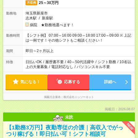
25～30万円
月収例
埼玉県新座市
勤務地
志木駅
/
新座駅
病院 ★勤務地選べます！
【シフト例】 07:00～16:00 09:00～18:00 17:00～09:00 ※ 上記
勤務時間
は一例です！その他シフトもご相談ください！
即日～2ヶ月以上
期間
日払いOK
/
履歴書不要
/
40～50代活躍中
/
シフト勤務
/
10名以
特徴
上の大量募集
/
電話対応なし
/
パソコンスキル不要
気になる！
応募する
詳細へ
掲載元企業名
株式会社ニッソーネット
掲載日：2026.08.07
未読
NEW
【1勤務3万円】夜勤専従の介護｜高収入でがっ
つり稼げる！即日払い可！シフト相談可