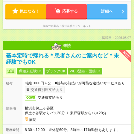
気になる！
応募する
詳細へ
掲載元企業名
株式会社ニッソーネット
掲載日：2026.08.07
未読
NEW
基本定時で帰れる＊患者さんのご案内など＊未
経験でもOK
派遣
職種未経験OK
ブランクOK
WEB登録・面接OK
時給1600円＋交 ■給与の前払いが可能な速払いサービスあり
給与
交通費別途支給あり
交通費支給あり
交通費
横浜市保土ヶ谷区
勤務地
保土ケ谷駅からバス20分
/
東戸塚駅からバス20分
病院
8:30～12:00 ※休憩60分。8時半～17時勤務もあります。
勤務時間