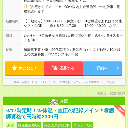
群馬総社駅
/
中央前橋駅
/
城東駅
/
…
【自宅からドアtoドアで30分以内】介護施設でのお仕事。勤
務地選べます！
【日勤のみ】9:00～17:00（休憩60分） ■ご希望があればその他
勤務時間
シフトもOK！ （例）8:30～17:30 10:00～19:00 など
「家族とお休みを合わせたい」 「できれば残業はしたくない」
など、あなたのご希望に沿ったお仕事をご紹介します！ ※Wワ
2ヶ月～ ■ご応募から最短3日後に開始可能 8月～、9月スター
期間
ーク希望の方へ 今ご覧のお仕事で希望する勤務時間と、もう1つ
トもOK！
のお仕事の勤務時間。 合計で週40時間を超える場合は応募でき
ません
履歴書不要
/
40～50代活躍中
/
服装自由
/
シフト勤務
/
10名以
特徴
上の大量募集
/
パソコンスキル不要
気になる！
応募する
詳細へ
掲載元企業名
日研トータルソーシング株式会社 メディカルケア事業部 ナース派遣
掲載日：2026.08.07
未読
NEW
≪17時定時！≫体温・血圧の記録メイン＊看護
師資格で高時給2300円！
派遣
職種未経験OK
社会人未経験OK
ブランクOK