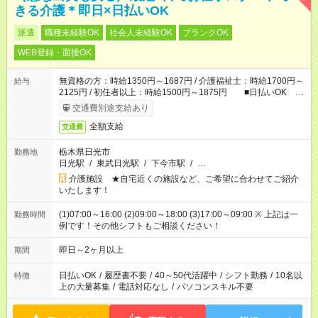
きる介護＊即日×日払いOK
派遣
職種未経験OK
社会人未経験OK
ブランクOK
WEB登録・面接OK
無資格の方：時給1350円～1687円 / 介護福祉士：時給1700円～
給与
2125円 / 初任者以上：時給1500円～1875円 ■日払いOK ■
日収例：1万800円（時給1350円×8h）
交通費別途支給あり
全額支給
交通費
栃木県日光市
勤務地
日光駅
/
東武日光駅
/
下今市駅
/
…
介護施設 ★自宅近くの施設など、ご希望に合わせてご紹介
いたします！
(1)07:00～16:00 (2)09:00～18:00 (3)17:00～09:00 ※ 上記は一
勤務時間
例です！その他シフトもご相談ください！
即日～2ヶ月以上
期間
日払いOK
/
履歴書不要
/
40～50代活躍中
/
シフト勤務
/
10名以
特徴
上の大量募集
/
電話対応なし
/
パソコンスキル不要