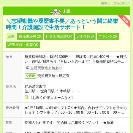
掲載日：2026.08.07
未読
NEW
＼志望動機や履歴書不要／あっという間に終業
時間！介護施設で生活サポート！
派遣
職種未経験OK
社会人未経験OK
大学生歓迎
ブランクOK
WEB登録・面接OK
無資格未経験：時給1300円～ 経験者：時給1400円～ ★日払
給与
い／週払い制度あり（月払いも選べます）※稼働開始時は手続き
完了次第のお支払いとなります。
交通費別途支給あり
交通費支給※規定有
交通費
群馬県太田市
勤務地
韮川駅
/
世良田駅
/
木崎駅
/
…
〈お近くの老人ホームなど〉
★1日6時間～の時短シフトOK ★都合に合わせてシフトが決めら
勤務時間
れます シフト例： 7：00～16：00 9：00～15：00 9：00～
18：00 11：00～20：00 など ※Wワークの場合、他のお仕事と
合わせ週40時間超の就業はご案内できません ※法令に基づき、
長期のお仕事です。開始日はご相談ください！ ★急募
期間
週20時間以上勤務は社会保険への加入対象となります ※労働者
派遣法（日雇い派遣の原則禁止）により、短時間・短期間の就