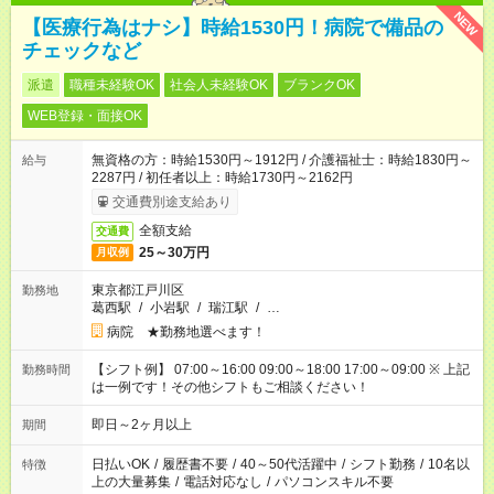
NEW
【医療行為はナシ】時給1530円！病院で備品の
チェックなど
派遣
職種未経験OK
社会人未経験OK
ブランクOK
WEB登録・面接OK
無資格の方：時給1530円～1912円 / 介護福祉士：時給1830円～
給与
2287円 / 初任者以上：時給1730円～2162円
交通費別途支給あり
全額支給
交通費
25～30万円
月収例
東京都江戸川区
勤務地
葛西駅
/
小岩駅
/
瑞江駅
/
…
病院 ★勤務地選べます！
【シフト例】 07:00～16:00 09:00～18:00 17:00～09:00 ※ 上記
勤務時間
は一例です！その他シフトもご相談ください！
即日～2ヶ月以上
期間
日払いOK
/
履歴書不要
/
40～50代活躍中
/
シフト勤務
/
10名以
特徴
上の大量募集
/
電話対応なし
/
パソコンスキル不要