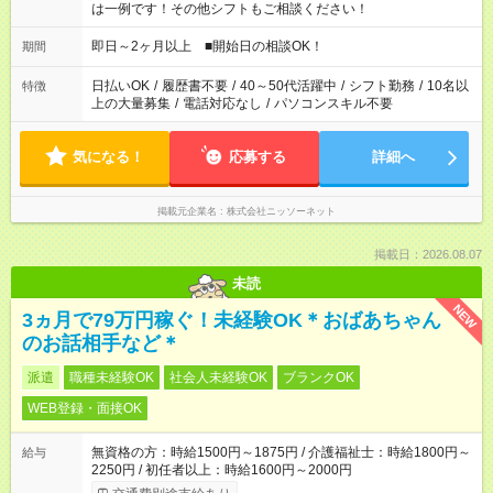
は一例です！その他シフトもご相談ください！
即日～2ヶ月以上 ■開始日の相談OK！
期間
日払いOK
/
履歴書不要
/
40～50代活躍中
/
シフト勤務
/
10名以
特徴
上の大量募集
/
電話対応なし
/
パソコンスキル不要
気になる！
応募する
詳細へ
掲載元企業名
株式会社ニッソーネット
掲載日：2026.08.07
未読
NEW
3ヵ月で79万円稼ぐ！未経験OK＊おばあちゃん
のお話相手など＊
派遣
職種未経験OK
社会人未経験OK
ブランクOK
WEB登録・面接OK
無資格の方：時給1500円～1875円 / 介護福祉士：時給1800円～
給与
2250円 / 初任者以上：時給1600円～2000円