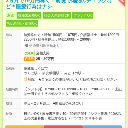
3ヵ月で79万円稼ぐ！病院で備品のチェックな
ど＊医療行為はナシ
派遣
職種未経験OK
社会人未経験OK
ブランクOK
WEB登録・面接OK
無資格の方：時給1500円～1875円 / 介護福祉士：時給1800円～
給与
2250円 / 初任者以上：時給1600円～2000円
交通費別途支給あり
全額支給
交通費
25～30万円
月収例
茨城県つくば市
勤務地
つくば駅
/
研究学園駅
/
みどりの駅
/
…
病院 ★自宅近くの施設がいいなど勤務地ご相談ください
【シフト例】 07:00～16:00 09:00～18:00 17:00～09:00 ※ 上記
勤務時間
は一例です！その他シフトもご相談ください！
即日～2ヶ月以上 ■開始日の相談OK！
期間
日払いOK
/
履歴書不要
/
40～50代活躍中
/
シフト勤務
/
10名以
特徴
上の大量募集
/
電話対応なし
/
パソコンスキル不要