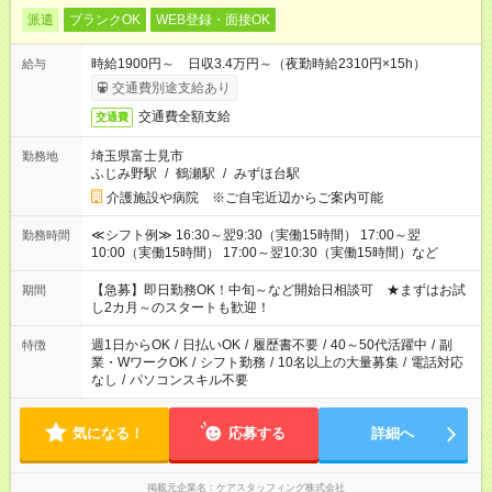
派遣
ブランクOK
WEB登録・面接OK
時給1900円～ 日収3.4万円～（夜勤時給2310円×15h）
給与
交通費別途支給あり
交通費全額支給
交通費
埼玉県富士見市
勤務地
ふじみ野駅
/
鶴瀬駅
/
みずほ台駅
介護施設や病院 ※ご自宅近辺からご案内可能
≪シフト例≫ 16:30～翌9:30（実働15時間） 17:00～翌
勤務時間
10:00（実働15時間） 17:00～翌10:30（実働15時間）など
【急募】即日勤務OK！中旬～など開始日相談可 ★まずはお試
期間
し2カ月～のスタートも歓迎！
週1日からOK
/
日払いOK
/
履歴書不要
/
40～50代活躍中
/
副
特徴
業・WワークOK
/
シフト勤務
/
10名以上の大量募集
/
電話対応
なし
/
パソコンスキル不要
気になる！
応募する
詳細へ
掲載元企業名
ケアスタッフィング株式会社