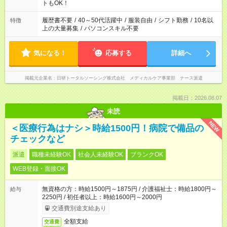
ーク希望の方へ 今ご覧のお仕事で希望する勤務時間と、もう1つ
トもOK！
のお仕事の勤務時間。 合計で週40時間を超える場合は応募でき
ません
履歴書不要
/
40～50代活躍中
/
服装自由
/
シフト勤務
/
10名以
特徴
上の大量募集
/
パソコンスキル不要
気になる！
応募する
詳細へ
掲載元企業名
日研トータルソーシング株式会社 メディカルケア事業部 ナース派遣
掲載日：2026.08.07
未読
NEW
＜医療行為はナシ＞時給1500円！病院で備品の
チェックなど
派遣
職種未経験OK
社会人未経験OK
ブランクOK
WEB登録・面接OK
無資格の方：時給1500円～1875円 / 介護福祉士：時給1800円～
給与
2250円 / 初任者以上：時給1600円～2000円
交通費別途支給あり
全額支給
交通費