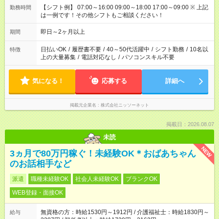
【シフト例】 07:00～16:00 09:00～18:00 17:00～09:00 ※ 上記
勤務時間
は一例です！その他シフトもご相談ください！
即日～2ヶ月以上
期間
日払いOK
/
履歴書不要
/
40～50代活躍中
/
シフト勤務
/
10名以
特徴
上の大量募集
/
電話対応なし
/
パソコンスキル不要
気になる！
応募する
詳細へ
掲載元企業名
株式会社ニッソーネット
掲載日：2026.08.07
未読
NEW
3ヵ月で80万円稼ぐ！未経験OK＊おばあちゃん
のお話相手など
派遣
職種未経験OK
社会人未経験OK
ブランクOK
WEB登録・面接OK
無資格の方：時給1530円～1912円 / 介護福祉士：時給1830円～
給与