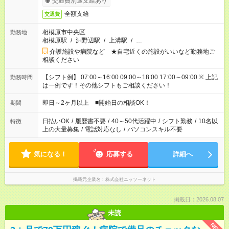
交通費別途支給あり
全額支給
交通費
相模原市中央区
勤務地
相模原駅
/
淵野辺駅
/
上溝駅
/
…
介護施設や病院など ★自宅近くの施設がいいなど勤務地ご
相談ください
【シフト例】 07:00～16:00 09:00～18:00 17:00～09:00 ※ 上記
勤務時間
は一例です！その他シフトもご相談ください！
即日～2ヶ月以上 ■開始日の相談OK！
期間
日払いOK
/
履歴書不要
/
40～50代活躍中
/
シフト勤務
/
10名以
特徴
上の大量募集
/
電話対応なし
/
パソコンスキル不要
気になる！
応募する
詳細へ
掲載元企業名
株式会社ニッソーネット
掲載日：2026.08.07
未読
NEW