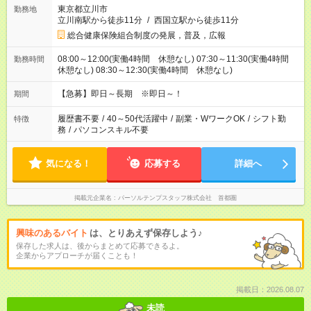
東京都立川市
勤務地
立川南駅から徒歩11分
/
西国立駅から徒歩11分
総合健康保険組合制度の発展，普及，広報
08:00～12:00(実働4時間 休憩なし) 07:30～11:30(実働4時間
勤務時間
休憩なし) 08:30～12:30(実働4時間 休憩なし)
【急募】即日～長期 ※即日～！
期間
履歴書不要
/
40～50代活躍中
/
副業・WワークOK
/
シフト勤
特徴
務
/
パソコンスキル不要
気になる！
応募する
詳細へ
掲載元企業名
パーソルテンプスタッフ株式会社 首都圏
興味のあるバイト
は、とりあえず保存しよう♪
保存した求人は、後からまとめて応募できるよ。
企業からアプローチが届くことも！
掲載日：2026.08.07
未読