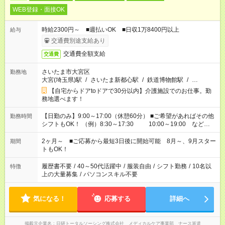
WEB登録・面接OK
時給2300円～ ■週払いOK ■日収1万8400円以上
給与
交通費別途支給あり
交通費全額支給
交通費
さいたま市大宮区
勤務地
大宮(埼玉県)駅
/
さいたま新都心駅
/
鉄道博物館駅
/
…
【自宅からドアtoドアで30分以内】介護施設でのお仕事。勤
務地選べます！
【日勤のみ】9:00～17:00（休憩60分） ■ご希望があればその他
勤務時間
シフトもOK！ （例）8:30～17:30 10:00～19:00 など
「家族とお休みを合わせたい」 「できれば残業はしたくない」
など、あなたのご希望に沿ったお仕事をご紹介します！ ※Wワ
2ヶ月～ ■ご応募から最短3日後に開始可能 8月～、9月スター
期間
ーク希望の方へ 今ご覧のお仕事で希望する勤務時間と、もう1つ
トもOK！
のお仕事の勤務時間。 合計で週40時間を超える場合は応募でき
ません
履歴書不要
/
40～50代活躍中
/
服装自由
/
シフト勤務
/
10名以
特徴
上の大量募集
/
パソコンスキル不要
気になる！
応募する
詳細へ
掲載元企業名
日研トータルソーシング株式会社 メディカルケア事業部 ナース派遣