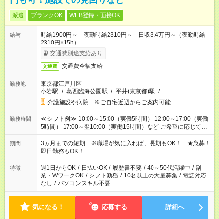
円も可！施設での見回りなど
派遣
ブランクOK
WEB登録・面接OK
時給1900円～ 夜勤時給2310円～ 日収3.4万円～（夜勤時給
給与
2310円×15h）
交通費別途支給あり
交通費全額支給
交通費
東京都江戸川区
勤務地
小岩駅
/
葛西臨海公園駅
/
平井(東京都)駅
/
…
介護施設や病院 ※ご自宅近辺からご案内可能
≪シフト例≫ 10:00～15:00（実働5時間） 12:00～17:00（実働
勤務時間
5時間） 17:00～翌10:00（実働15時間）など ご希望に応じて、
働く時間は調整できます！ お気軽に担当へ相談ください！
3ヵ月までの短期 ※職場が気に入れば、長期もOK！ ★急募！
期間
即日勤務もOK！
週1日からOK
/
日払いOK
/
履歴書不要
/
40～50代活躍中
/
副
特徴
業・WワークOK
/
シフト勤務
/
10名以上の大量募集
/
電話対応
なし
/
パソコンスキル不要
気になる！
応募する
詳細へ