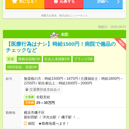
気になる！
応募する
詳細へ
掲載元企業名
株式会社ニッソーネット
掲載日：2026.08.07
未読
NEW
【医療行為はナシ】時給1500円！病院で備品の
チェックなど
派遣
職種未経験OK
社会人未経験OK
ブランクOK
WEB登録・面接OK
無資格の方：時給1500円～1875円 / 介護福祉士：時給1800円～
給与
2250円 / 初任者以上：時給1600円～2000円
交通費別途支給あり
全額支給
交通費
25～30万円
月収例
横浜市磯子区
勤務地
新杉田駅
/
洋光台駅
/
磯子駅
/
…
病院 ★勤務地選べます！