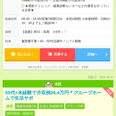
川崎駅から徒歩2分
/
京急川崎駅から徒歩5分
★透析クリニック・健康診断センターなどの運営を行ってい
る企業★
08:30～16:45(実働7時間15分 休憩1時間) ※終業時間：16時や
勤務時間
16：30までもご相談OK！
【急募】即日～長期 ※8月～！
期間
履歴書不要
/
40～50代活躍中
/
シフト勤務
特徴
気になる！
応募する
詳細へ
掲載元企業名
パーソルテンプスタッフ株式会社 首都圏
掲載日：2026.08.07
未読
NEW
50代×未経験で月収例26.4万円＊グループホー
ムで生活サポ
派遣
職種未経験OK
社会人未経験OK
ブランクOK
WEB登録・面接OK