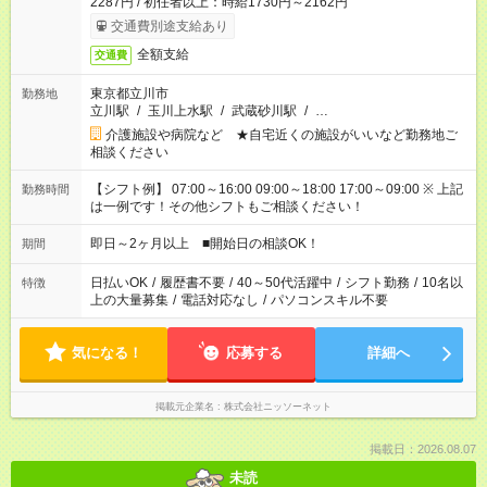
2287円 / 初任者以上：時給1730円～2162円
交通費別途支給あり
全額支給
交通費
東京都立川市
勤務地
立川駅
/
玉川上水駅
/
武蔵砂川駅
/
…
介護施設や病院など ★自宅近くの施設がいいなど勤務地ご
相談ください
【シフト例】 07:00～16:00 09:00～18:00 17:00～09:00 ※ 上記
勤務時間
は一例です！その他シフトもご相談ください！
即日～2ヶ月以上 ■開始日の相談OK！
期間
日払いOK
/
履歴書不要
/
40～50代活躍中
/
シフト勤務
/
10名以
特徴
上の大量募集
/
電話対応なし
/
パソコンスキル不要
気になる！
応募する
詳細へ
掲載元企業名
株式会社ニッソーネット
掲載日：2026.08.07
未読