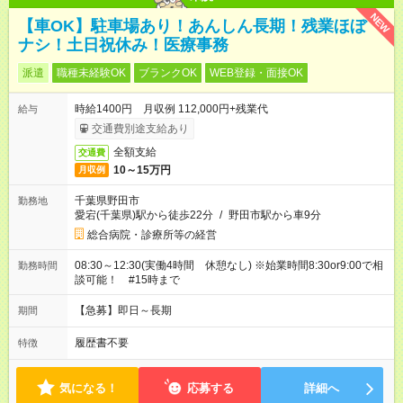
NEW
【車OK】駐車場あり！あんしん長期！残業ほぼ
ナシ！土日祝休み！医療事務
派遣
職種未経験OK
ブランクOK
WEB登録・面接OK
時給1400円 月収例 112,000円+残業代
給与
交通費別途支給あり
全額支給
交通費
10～15万円
月収例
千葉県野田市
勤務地
愛宕(千葉県)駅から徒歩22分
/
野田市駅から車9分
総合病院・診療所等の経営
08:30～12:30(実働4時間 休憩なし) ※始業時間8:30or9:00で相
勤務時間
談可能！ #15時まで
【急募】即日～長期
期間
履歴書不要
特徴
気になる！
応募する
詳細へ