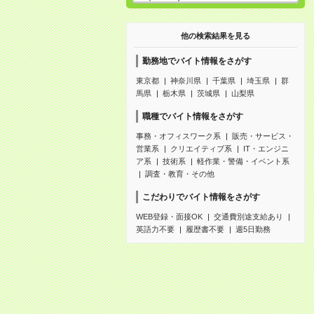
他の検索結果を見る
勤務地でバイト情報をさがす
東京都
神奈川県
千葉県
埼玉県
群
馬県
栃木県
茨城県
山梨県
職種でバイト情報をさがす
事務・オフィスワーク系
販売・サービス・
営業系
クリエイティブ系
IT・エンジニ
ア系
技術系
軽作業・警備・イベント系
調査・教育・その他
こだわりでバイト情報をさがす
WEB登録・面接OK
交通費別途支給あり
英語力不要
履歴書不要
週5日勤務