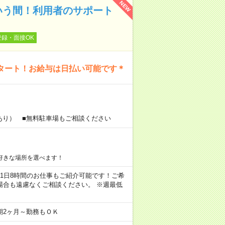
NEW
いう間！利用者のサポート
登録・面接OK
タート！お給与は日払い可能です＊
あり） ■無料駐車場もご相談ください
好きな場所を選べます！
ちろん1日8時間のお仕事もご紹介可能です！ご希
場合も遠慮なくご相談ください。 ※週最低
期2ヶ月～勤務もＯＫ