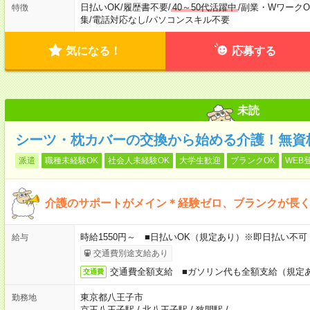
日払いOK
/
履歴書不要
/
40～50代活躍中
/
副業・WワークO
特徴
集
/
電話対応なし
/
パソコンスキル不要
気になる！
応募する
未読
シーツ・枕カバーの交換から始める介護！無資
派遣
職種未経験OK
社会人未経験OK
大学生歓迎
ブランクOK
WEB
介護のサポートがメイン＊経験ゼロ、ブランクが長くて
時給1550円～ ■日払いOK（規定あり）※即日払い不可
給与
交通費別途支給あり
交通費全額支給 ■ガソリン代も全額支給（規定
交通費
東京都八王子市
勤務地
京王八王子駅
/
北八王子駅
/
狭間駅
/
…