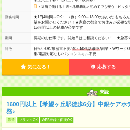
＜近所で働ける！選べる勤務地＞初めてでも安心！ピッタ
★1日4時間～OK！ （例）9:00～18:00のあいだ も
勤務時間
望をお聞かせください！★家庭の都合でお休みが必要な
15時間以上の勤務が必要です
長期のお仕事です。開始日はご相談ください！ ★急募
期間
日払いOK
/
履歴書不要
/
40～50代活躍中
/
副業・WワークO
特徴
集
/
電話対応なし
/
パソコンスキル不要
気になる！
応募する
未読
1600円以上【希望ヶ丘駅徒歩6分】中銀ケア
務♪
派遣
ブランクOK
WEB登録・面接OK