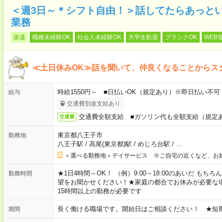
＜週3日～＊シフト自由！＞話してたらあっと
業務
派遣
職種未経験OK
社会人未経験OK
大学生歓迎
ブランクOK
WEB
≪土日休みOK≫話を聞いて、仲良くなることからス
時給1550円～ ■日払いOK（規定あり）※即日払い不可
給与
交通費別途支給あり
交通費全額支給 ■ガソリン代も全額支給（規定
交通費
東京都八王子市
勤務地
八王子駅
/
高尾(東京都)駅
/
めじろ台駅
/
…
＜選べる勤務地＞デイサービス ※ご自宅の近くなど、お
★1日4時間～OK！ （例）9:00～18:00のあいだ も
勤務時間
望をお聞かせください！★家庭の都合でお休みが必要な
15時間以上の勤務が必要です
長く働ける職場です。開始日はご相談ください！ ★短
期間