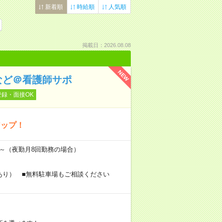
新着順
時給順
人気順
掲載日：2026.08.08
NEW
など＠看護師サポ
登録・面接OK
アップ！
万円～（夜勤月8回勤務の場合）
あり） ■無料駐車場もご相談ください