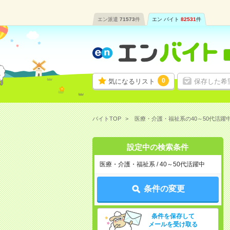
エン派遣
71573
件
エン バイト
82531
件
0
気になるリスト
保存した希
バイトTOP
医療・介護・福祉系の40～50代活躍
設定中の検索条件
医療・介護・福祉系 / 40～50代活躍中
条件の変更
条件を保存して
メールを受け取る