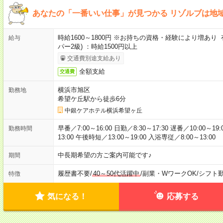
あなたの「一番いい仕事」が見つかる リゾルブは地
時給1600～1800円 ※お持ちの資格・経験により増あり
給与
パー2級) ：時給1500円以上
交通費別途支給あり
全額支給
交通費
横浜市旭区
勤務地
希望ケ丘駅から徒歩6分
中銀ケアホテル横浜希望ヶ丘
早番／7:00～16:00 日勤／8:30～17:30 遅番／10:00～19
勤務時間
13:00 午後時短／13:00～19:00 入浴専従／8:00～13:00
中長期希望の方ご案内可能です♪
期間
履歴書不要
/
40～50代活躍中
/
副業・WワークOK
/
シフト
特徴
気になる！
応募する