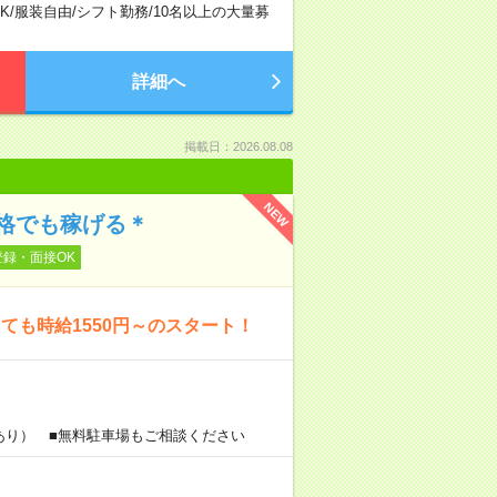
K
/
服装自由
/
シフト勤務
/
10名以上の大量募
詳細へ
掲載日：2026.08.08
NEW
格でも稼げる＊
登録・面接OK
も時給1550円～のスタート！
あり） ■無料駐車場もご相談ください