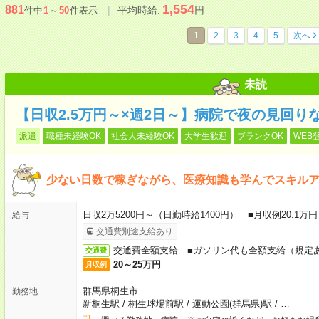
1,554
881
平均時給:
円
件中
1
～
50
件表示
1
2
3
4
5
次へ
未読
【日収2.5万円～×週2日～】病院で夜の見回り
派遣
職種未経験OK
社会人未経験OK
大学生歓迎
ブランクOK
WEB
少ない日数で稼ぎながら、医療知識も学んでスキル
日収2万5200円～（日勤時給1400円） ■月収例20.1
給与
交通費別途支給あり
交通費全額支給 ■ガソリン代も全額支給（規定
交通費
20～25万円
月収例
群馬県桐生市
勤務地
新桐生駅
/
桐生球場前駅
/
運動公園(群馬県)駅
/
…