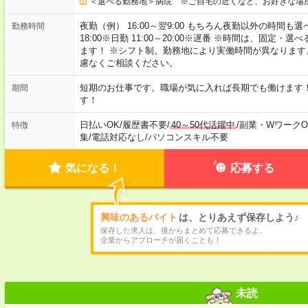
＜選べる勤務地＞病院 ※ご自宅の近くなど、お好きな場
夜勤（例） 16:00～翌9:00 もちろん夜勤以外の時間も選べます
勤務時間
18:00※日勤 11:00～20:00※遅番 ※時間は、固
ます！ ※シフト制。勤務地により実働時間が異なりま
慮なくご相談ください。
短期のお仕事です。職場が気に入れば長期でも働けます
期間
す！
日払いOK
/
履歴書不要
/
40～50代活躍中
/
副業・WワークO
特徴
集
/
電話対応なし
/
パソコンスキル不要
気になる！
応募する
興味のあるバイト
は、とりあえず保存しよう♪
保存した求人は、後からまとめて応募できるよ。
企業からアプローチが届くことも！
未読