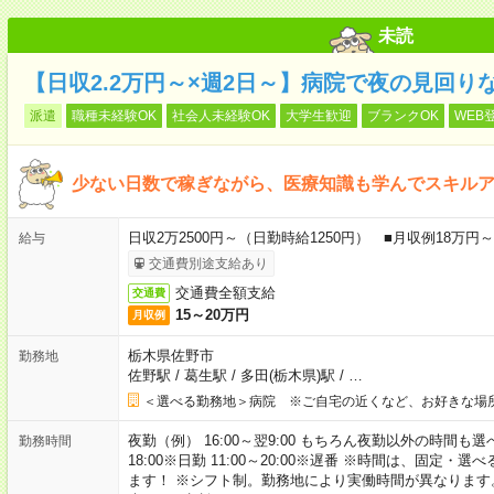
未読
【日収2.2万円～×週2日～】病院で夜の見回り
派遣
職種未経験OK
社会人未経験OK
大学生歓迎
ブランクOK
WEB
少ない日数で稼ぎながら、医療知識も学んでスキル
日収2万2500円～（日勤時給1250円） ■月収例18万
給与
交通費別途支給あり
交通費全額支給
交通費
15～20万円
月収例
栃木県佐野市
勤務地
佐野駅
/
葛生駅
/
多田(栃木県)駅
/
…
＜選べる勤務地＞病院 ※ご自宅の近くなど、お好きな場
夜勤（例） 16:00～翌9:00 もちろん夜勤以外の時間も選べます
勤務時間
18:00※日勤 11:00～20:00※遅番 ※時間は、固
ます！ ※シフト制。勤務地により実働時間が異なりま