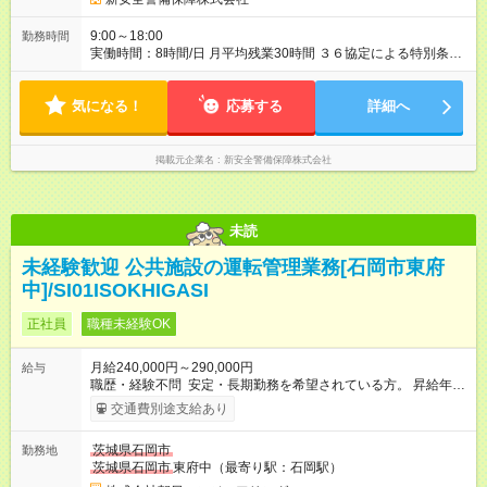
9:00～18:00
勤務時間
実働時間：8時間/日 月平均残業30時間 ３６協定による特別条項
あり １ヵ月９９時間３０分 年６回まで 年間７２０時間
気になる！
応募する
詳細へ
掲載元企業名
新安全警備保障株式会社
未読
未経験歓迎 公共施設の運転管理業務[石岡市東府
中]/SI01ISOKHIGASI
正社員
職種未経験OK
月給240,000円～290,000円
給与
職歴・経験不問 安定・長期勤務を希望されている方。 昇給年1
回 賞与年2回 各種社会保険完備 交通費規定内支給(上限2万円迄)
交通費別途支給あり
【試用期間】試用期間なし
茨城県石岡市
勤務地
茨城県石岡市
東府中（最寄り駅：石岡駅）