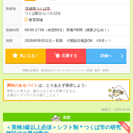
茨城県つくば市
勤務地
つくば駅からバス12分
教育関連
09:00-17:00（休憩60分）実働7時間（残業少なめ！）
勤務時間
2026年09月01日～長期 ※開始日相談OK ※9月～！
期間
気になる！
応募する
詳細へ
掲載元企業名
株式会社リクルートスタッフィング（茨城・栃木・群馬）
興味のあるバイト
は、とりあえず保存しよう♪
保存した求人は、後からまとめて応募できるよ。
企業からアプローチが届くことも！
掲載日：2026.08.06
未読
NEW
＜英検3級以上必須＞シフト制＊つくば市の研究