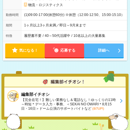
物流・ロジスティクス
(1)09:00-17:00(休憩60分) ※休憩（12:00-12:50、15:00-15:10）
勤務時間
1ヶ月以上3ヶ月未満／即日～9月末まで
期間
履歴書不要
/
40～50代活躍中
/
10名以上の大量募集
特徴
気になる！
応募する
詳細へ
編集部イチオシ
【完全在宅！】難しい業務なし＆電話なし！ゆっくりの11時
～時短＊データ入力・事務、＜SEKAI NO OWARI＊8月15
日・16日＞ドーム公演のサポートバイトなど
(8/7UP!)