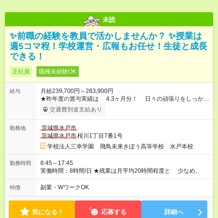
未読
✨前職の経験を教員で活かしませんか？ ✨授業は
週5コマ程！学校運営・広報もお任せ！生徒と成長
できる！
正社員
職種未経験OK
月給239,700円～283,900円
給与
★昨年度の賞与実績は 4.3ヶ月分！ 日々の頑張りをしっかり
評価します。 但し、初年度の賞与に ついては支給条件あ
交通費別途支給あり
り。 ★住宅手当など、 各種手当も充実。 ★残業代は1分単位
で 全額支給します。 【試用期間】試用期間あり 試用期間の長
茨城県水戸市
勤務地
さ：3ヶ月 雇用形態、給与は本採用時と同じです。
茨城県水戸市
桜川1丁目7番1号
学校法人三幸学園 飛鳥未来きぼう高等学校 水戸本校
8:45～17:45
勤務時間
実働時間：8時間/日 ★残業は月平均20時間程度と 少なめ。
副業・WワークOK
特徴
気になる！
応募する
詳細へ