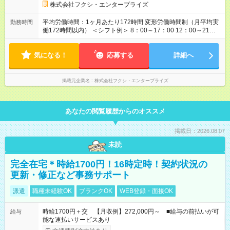
株式会社フクシ・エンタープライズ
平均労働時間：1ヶ月あたり172時間 変形労働時間制（月平均実
勤務時間
働172時間以内） ＜シフト例＞ 8：00～17：00 12：00～21：
00 ※原則、固定シフトではありませんが、時間帯についてもご
相談ください。 平均労働時間：1ヶ月あたり172時間 変形労働時
気になる！
間制（月平均実働172時間以内） ＜シフト例＞ 8：00～17：00
応募する
詳細へ
12：00～21：00 ※原則、固定シフトではありませんが、時間帯
についてもご相談ください。
掲載元企業名
株式会社フクシ・エンタープライズ
あなたの閲覧履歴からのオススメ
掲載日：2026.08.07
未読
完全在宅＊時給1700円！16時定時！契約状況の
更新・修正など事務サポート
派遣
職種未経験OK
ブランクOK
WEB登録・面接OK
時給1700円＋交 【月収例】272,000円～ ■給与の前払いが可
給与
能な速払いサービスあり