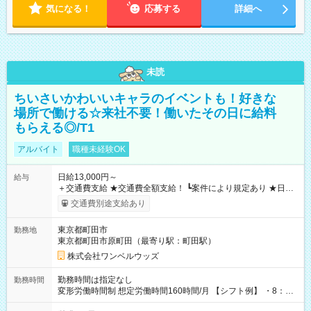
気になる！
応募する
詳細へ
未読
ちいさいかわいいキャラのイベントも！好きな
場所で働ける☆来社不要！働いたその日に給料
もらえる◎/T1
アルバイト
職種未経験OK
日給13,000円～
給与
＋交通費支給 ★交通費全額支給！ ┗案件により規定あり ★日払
いOK！（規定あり） ┗働いたその日に現金GET♪ お仕事後はコ
交通費別途支給あり
ンビニATMから 日払い分を引き落とせます！ 【試用期間】試
用期間なし
東京都町田市
勤務地
東京都町田市原町田（最寄り駅：町田駅）
株式会社ワンベルウッズ
勤務時間は指定なし
勤務時間
変形労働時間制 想定労働時間160時間/月 【シフト例】 ・8：00
～21：00