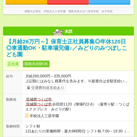
掲載元企業名
学校法人三幸学園 飛鳥未来きぼう高等学校 水戸本校
未読
【月給26万円～】保育士正社員募集◎年休120日
◎車通勤OK・駐車場完備♪／みどりのみつぼしこ
ども園
正社員
職種未経験OK
月給260,000円～335,000円
給与
上記額にはみなし残業代を含みます。※超過分は全額支給いたし
ます。 みなし残業代 18,000円 ～ 22,000円／月 みなし残業時
交通費別途支給あり
間 10時間／月 月給：260,000円～335,000円 基本給：185,000
円～215,000円 諸手当：75,000円～120,000円 ※つくば市手当
茨城県つくば市
勤務地
30,000円を含む ※固定残業代10時間分（18,000円～22,000円）
茨城県つくば市
谷田部1120（陣場F22-6）（最寄り駅：つくば
を含む ※10時間超過分は別途全額支給 ☆各種手当☆ 通勤手当：
エクスプレス みどりの駅）
実費支給（上限20,000円／月） 時間外割増手当 役職手当 ☆昇
給・賞与☆ 昇給あり（実績：1,000円～5,000円／月） 賞与あり
学校法人三星学園
（年2回・計2ヶ月分を保証） 令和6年度実績：4.2ヶ月分 ※昇給
は能力・勤務状況を評価のうえ決定 ※賞与は初年度一部支給、
シフト制
勤務時間
以降は会社業績および本人実績を考慮して決定 【試用期間】試
1日あたりの実働時間：最大8時間/日 シフト制 7:00～19:30（実
用期間あり 試用期間の長さ：6ヶ月 雇用形態、給与は本採用時
働8時間・休憩1時間）