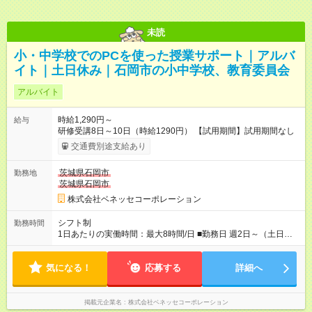
未読
小・中学校でのPCを使った授業サポート｜アルバ
イト｜土日休み｜石岡市の小中学校、教育委員会
アルバイト
時給1,290円～
給与
研修受講8日～10日（時給1290円） 【試用期間】試用期間なし
交通費別途支給あり
茨城県石岡市
勤務地
茨城県石岡市
株式会社ベネッセコーポレーション
シフト制
勤務時間
1日あたりの実働時間：最大8時間/日 ■勤務日 週2日～（土日祝
休み） ■勤務時間 学校滞在：8:30※～17:30の間の連続した8時
間（うち休憩１時間）＋自宅での報告書作成1時間 実働8時間/日
気になる！
※勤務時間が8:30～の場合、朝8時半から学校で就業できること
応募する
詳細へ
が必要
掲載元企業名
株式会社ベネッセコーポレーション