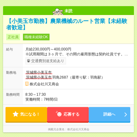
未読
【小美玉市勤務】農業機械のルート営業【未経験
者歓迎】
正社員
職種未経験OK
月給230,000円～400,000円
給与
※試用期間は３ヶ月で、その間の雇用形態は契約社員です。その
ほかの条件に変更はありません。 【試用期間】試用期間あり 試
交通費別途支給あり
用期間の長さ：3ヶ月 ※ 雇用形態と給与に、本採用時と異なる部
分があります。 雇用形態：中途採用（契約社員） 給与：本採用
茨城県小美玉市
勤務地
時と同じです。
茨城県小美玉市
羽鳥2687（最寄り駅：羽鳥駅）
株式会社川又商会
8:30～17:30
勤務時間
実働時間：7時間/日
気になる！
応募する
詳細へ
掲載元企業名
株式会社川又商会