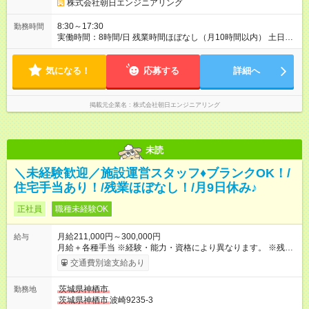
株式会社朝日エンジニアリング
8:30～17:30
勤務時間
実働時間：8時間/日 残業時間ほぼなし（月10時間以内） 土日祝
日休み 年間休日120日以上
気になる！
応募する
詳細へ
掲載元企業名
株式会社朝日エンジニアリング
未読
＼未経験歓迎／施設運営スタッフ♦ブランクOK！/
住宅手当あり！/残業ほぼなし！/月9日休み♪
正社員
職種未経験OK
月給211,000円～300,000円
給与
月給＋各種手当 ※経験・能力・資格により異なります。 ※残業
代は上記に含まれません。別途全額支給いたします。 ※家族手
交通費別途支給あり
当が基本給に含まれております。 ※3ヶ月間の試用期間がありま
す。期間中の給与・待遇に違いはありません。 【試用期間】試
茨城県神栖市
勤務地
用期間あり 試用期間の長さ：3ヶ月 雇用形態、給与は本採用時
茨城県神栖市
波崎9235-3
と同じです。