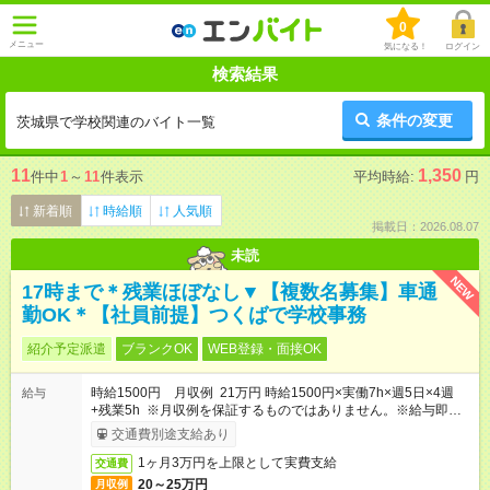
0
メニュー
気になる！
ログイン
検索結果
条件の変更
茨城県で学校関連のバイト一覧
11
1,350
件中
1
～
11
件表示
平均時給:
円
新着順
時給順
人気順
掲載日：2026.08.07
未読
NEW
17時まで＊残業ほぼなし▼【複数名募集】車通
勤OK＊【社員前提】つくばで学校事務
紹介予定派遣
ブランクOK
WEB登録・面接OK
時給1500円 月収例 21万円 時給1500円×実働7h×週5日×4週
給与
+残業5h ※月収例を保証するものではありません。※給与即受取
りサービス利用可（利用条件有）
交通費別途支給あり
1ヶ月3万円を上限として実費支給
交通費
20～25万円
月収例