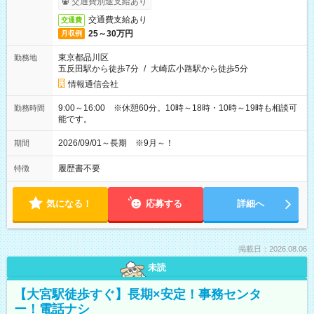
交通費別途支給あり
交通費支給あり
交通費
25～30万円
月収例
東京都品川区
勤務地
五反田駅から徒歩7分
/
大崎広小路駅から徒歩5分
情報通信会社
9:00～16:00 ※休憩60分。10時～18時・10時～19時も相談可
勤務時間
能です。
2026/09/01～長期 ※9月～！
期間
履歴書不要
特徴
気になる！
応募する
詳細へ
掲載日：2026.08.06
未読
【大宮駅徒歩すぐ】長期×安定！事務センタ
ー！電話ナシ