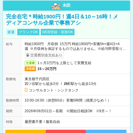
未読
完全在宅＊時給1900円！週4日＆10～16時！メ
ディアコンサル企業で事務アシ
派遣
ブランクOK
WEB登録・面接OK
時給1900円 月収例 15万円 時給1900円×実働5h×週4日×4
給与
週 ※月収例を保証するものではありません。※給与即受取りサ
ービス利用可（利用条件有）
交通費別途支給あり
1ヶ月3万円を上限として実費支給
交通費
15～20万円
月収例
東京都千代田区
勤務地
四ツ谷駅から徒歩2分
/
麹町駅から徒歩13分
コンサルタント・シンクタンク
10:00-16:00（休憩60分）実働5時間（残業少なめ！）
勤務時間
2026年09月01日～長期 ※開始日相談OK ※9月～！
期間
履歴書不要
/
服装自由
特徴