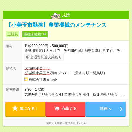
未読
【小美玉市勤務】農業機械のメンテナンス
正社員
職種未経験OK
月給200,000円～500,000円
給与
※試用期間は３ヶ月で、その間の雇用形態は準社員です。そのほ
かの条件に変更はありません。 【試用期間】試用期間あり 試用
交通費別途支給あり
期間の長さ：3ヶ月 雇用形態、給与は本採用時と同じです。
茨城県小美玉市
勤務地
茨城県小美玉市
羽鳥２６８７（最寄り駅：羽鳥駅）
株式会社川又商会
8:30～17:30
勤務時間
実働時間：6時間30分/日 実働時間８時間 昼食休憩１時間 そ
の他休憩１５分 ２回
気になる！
応募する
詳細へ
掲載元企業名
株式会社川又商会