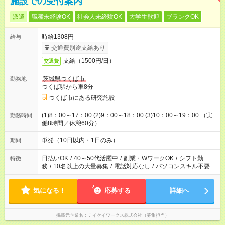
施設での受付案内
派遣
職種未経験OK
社会人未経験OK
大学生歓迎
ブランクOK
時給1308円
給与
交通費別途支給あり
支給（1500円/日）
交通費
茨城県つくば市
勤務地
つくば駅から車8分
つくば市にある研究施設
(1)8：00～17：00 (2)9：00～18：00 (3)10：00～19：00 （実
勤務時間
働8時間／休憩60分）
単発（10日以内・1日のみ）
期間
日払いOK
/
40～50代活躍中
/
副業・WワークOK
/
シフト勤
特徴
務
/
10名以上の大量募集
/
電話対応なし
/
パソコンスキル不要
気になる！
応募する
詳細へ
掲載元企業名
テイケイワークス株式会社（募集担当）