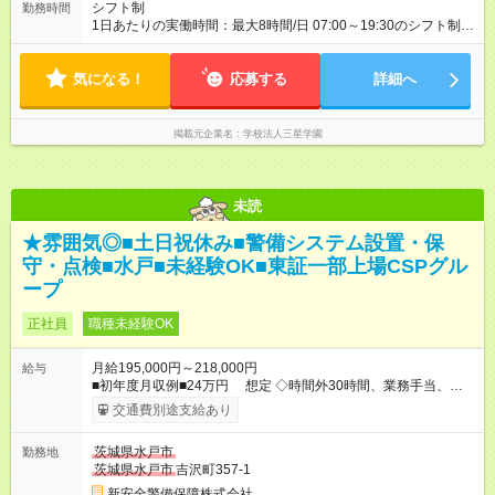
は能力・勤務状況を評価のうえ決定 ※賞与は初年度一部支給、
シフト制
勤務時間
以降は会社業績および本人実績を考慮して決定 【試用期間】試
1日あたりの実働時間：最大8時間/日 07:00～19:30のシフト制。
用期間あり 試用期間の長さ：6ヶ月 雇用形態、給与は本採用時
実働8時間 （実働8時間・休憩1時間）
と同じです。
気になる！
応募する
詳細へ
掲載元企業名
学校法人三星学園
未読
★雰囲気◎■土日祝休み■警備システム設置・保
守・点検■水戸■未経験OK■東証一部上場CSPグル
ープ
正社員
職種未経験OK
月給195,000円～218,000円
給与
■初年度月収例■24万円 想定 ◇時間外30時間、業務手当、特殊
勤務手当、資格手当含 ※基本給 179,500～181,500円 ※一
交通費別途支給あり
律支給の手当 15,500～16,500円 ※時間外平均30時間 約
43,000円 ◇その他 通勤手当、家族手当、資格手当、役職手当
茨城県水戸市
勤務地
◇試用期間３カ月(試用期間中の労働条件変更なし) 【試用期間】
茨城県水戸市
吉沢町357-1
試用期間あり 試用期間の長さ：3ヶ月 雇用形態、給与は本採用
時と同じです。
新安全警備保障株式会社