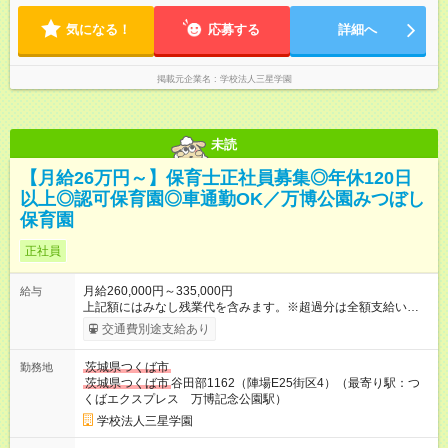
と同じです。
気になる！
応募する
詳細へ
掲載元企業名
学校法人三星学園
未読
【月給26万円～】保育士正社員募集◎年休120日
以上◎認可保育園◎車通勤OK／万博公園みつぼし
保育園
正社員
月給260,000円～335,000円
給与
上記額にはみなし残業代を含みます。※超過分は全額支給いたし
ます。 みなし残業代 18,000円 ～ 22,000円／月 みなし残業時
交通費別途支給あり
間 10時間／月 月給：260,000円～335,000円 基本給：185,000
円～215,000円 諸手当：75,000円～120,000円 ※つくば市手当
茨城県つくば市
勤務地
30,000円を含む ※固定残業代10時間分（18,000円～22,000円）
茨城県つくば市
谷田部1162（陣場E25街区4）（最寄り駅：つ
を含む ※10時間超過分は別途全額支給 ☆各種手当☆ 通勤手当：
くばエクスプレス 万博記念公園駅）
実費支給（上限20,000円／月） 時間外割増手当 役職手当 ☆昇
給・賞与☆ 昇給あり（実績：1,000円～5,000円／月） 賞与あり
学校法人三星学園
（年2回・計2ヶ月分を保証） 令和6年度実績：4.2ヶ月分 ※昇給