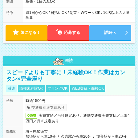
単発・1日のみOK
期間
週1日からOK / 日払いOK / 副業・WワークOK / 10名以上の大量
特徴
募集
気になる！
応募する
詳細へ
未読
スピードよりも丁寧に！未経験OK！作業はカン
タン×完全座り
派遣
職種未経験OK
ブランクOK
WEB登録・面接OK
時給1500円
給与
交通費別途支給あり
実費支給／当社規定あり。通勤交通費実費支払／上限4
交通費
万円／月※規定あり
埼玉県加須市
勤務地
加須駅から車10分
/
久喜駅から車20分
/
鴻巣駅から車20分