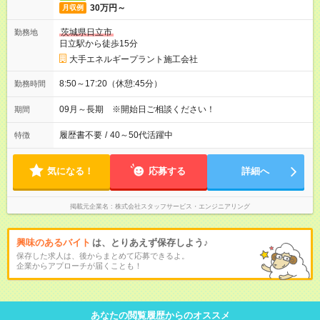
30万円～
月収例
茨城県日立市
勤務地
日立駅から徒歩15分
大手エネルギープラント施工会社
8:50～17:20（休憩:45分）
勤務時間
09月～長期 ※開始日ご相談ください！
期間
履歴書不要
/
40～50代活躍中
特徴
気になる！
応募する
詳細へ
掲載元企業名
株式会社スタッフサービス・エンジニアリング
興味のあるバイト
は、とりあえず保存しよう♪
保存した求人は、後からまとめて応募できるよ。
企業からアプローチが届くことも！
あなたの閲覧履歴からのオススメ