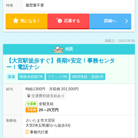
履歴書不要
特徴
気になる！
応募する
詳細へ
掲載日：2026.08.06
未読
【大宮駅徒歩すぐ】長期×安定！事務センタ
ー！電話ナシ
派遣
職種未経験OK
ブランクOK
WEB登録・面接OK
時給1300円 月収例 201,500円
給与
交通費別途支給あり
全額支給
交通費
20～25万円
月収例
さいたま市大宮区
勤務地
大宮(埼玉県)駅から徒歩3分
事務代行業