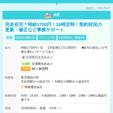
掲載日：2026.08.07
未読
完全在宅＊時給1700円！16時定時！契約状況の
更新・修正など事務サポート
派遣
職種未経験OK
ブランクOK
WEB登録・面接OK
時給1700円＋交 【月収例】272,000円～ ■給与の前払いが可
給与
能な速払いサービスあり
交通費別途支給あり
交通費支給あり
交通費
25～30万円
月収例
東京都品川区
勤務地
五反田駅から徒歩7分
/
大崎広小路駅から徒歩5分
情報通信会社
9:00～16:00 ※休憩60分。10時～18時・10時～19時も相談可
勤務時間
能です。
2026/09/01～長期 ※9月～！
期間