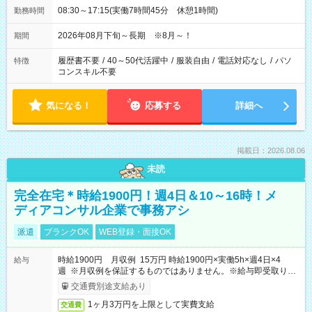
08:30～17:15(実働7時間45分 休憩1時間)
勤務時間
2026年08月下旬～長期 ※8月～！
期間
履歴書不要
/
40～50代活躍中
/
服装自由
/
電話対応なし
/
パソ
特徴
コンスキル不要
気になる！
応募する
詳細へ
掲載日：2026.08.06
未読
完全在宅＊時給1900円！週4日＆10～16時！メ
ディアコンサル企業で事務アシ
派遣
ブランクOK
WEB登録・面接OK
時給1900円 月収例 15万円 時給1900円×実働5h×週4日×4
給与
週 ※月収例を保証するものではありません。※給与即受取りサ
ービス利用可（利用条件有）
交通費別途支給あり
1ヶ月3万円を上限として実費支給
交通費