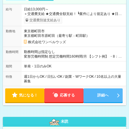
日給13,000円～
給与
＋交通費支給 ★交通費全額支給！ ┗案件により規定あり ★日払
いOK！（規定あり） ┗働いたその日に現金GET♪ お仕事後はコ
交通費別途支給あり
ンビニATMから 日払い分を引き落とせます！ 【試用期間】試
用期間なし
東京都町田市
勤務地
東京都町田市原町田（最寄り駅：町田駅）
株式会社ワンベルウッズ
勤務時間は指定なし
勤務時間
変形労働時間制 想定労働時間160時間/月 【シフト例】 ・8：00
～21：00
単発・1日のみOK
期間
週1日からOK / 日払いOK / 副業・WワークOK / 10名以上の大量
特徴
募集
気になる！
応募する
詳細へ
未読