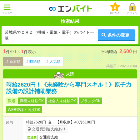
0
メニュー
気になる！
ログイン
検索結果
茨城県でＣＡＤ（機械・電気・電子）のバイト一
条件の変更
覧
1
2,600
件中
1
～
1
件表示
平均時給:
円
新着順
時給順
人気順
掲載日：2026.08.04
未読
時給2620円！《未経験から専門スキル！》原子力
設備の設計補助業務
派遣
職種未経験OK
社会人未経験OK
ブランクOK
WEB登録・面接OK
時給2620円+交 【月収例】40万6100円
給与
交通費別途支給あり
交通費支給
交通費