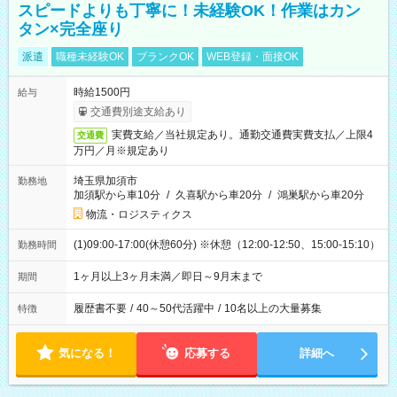
スピードよりも丁寧に！未経験OK！作業はカン
タン×完全座り
派遣
職種未経験OK
ブランクOK
WEB登録・面接OK
時給1500円
給与
交通費別途支給あり
実費支給／当社規定あり。通勤交通費実費支払／上限4
交通費
万円／月※規定あり
埼玉県加須市
勤務地
加須駅から車10分
/
久喜駅から車20分
/
鴻巣駅から車20分
物流・ロジスティクス
(1)09:00-17:00(休憩60分) ※休憩（12:00-12:50、15:00-15:10）
勤務時間
1ヶ月以上3ヶ月未満／即日～9月末まで
期間
履歴書不要
/
40～50代活躍中
/
10名以上の大量募集
特徴
気になる！
応募する
詳細へ