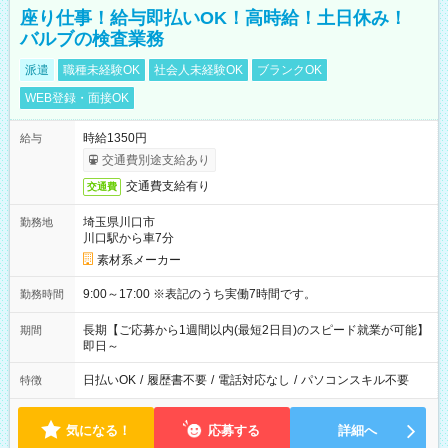
座り仕事！給与即払いOK！高時給！土日休み！
バルブの検査業務
派遣
職種未経験OK
社会人未経験OK
ブランクOK
WEB登録・面接OK
時給1350円
給与
交通費別途支給あり
交通費支給有り
交通費
埼玉県川口市
勤務地
川口駅から車7分
素材系メーカー
9:00～17:00 ※表記のうち実働7時間です。
勤務時間
長期【ご応募から1週間以内(最短2日目)のスピード就業が可能】
期間
即日～
日払いOK
/
履歴書不要
/
電話対応なし
/
パソコンスキル不要
特徴
気になる！
応募する
詳細へ