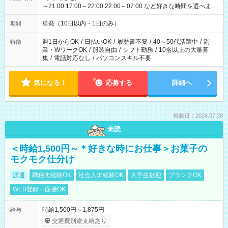
～21:00 17:00～22:00 22:00～07:00 など好きな時間を選べま
す！
単発（10日以内・1日のみ）
期間
週1日からOK
/
日払いOK
/
履歴書不要
/
40～50代活躍中
/
副
特徴
業・WワークOK
/
服装自由
/
シフト勤務
/
10名以上の大量募
集
/
電話対応なし
/
パソコンスキル不要
気になる！
応募する
詳細へ
掲載日：2026.07.28
未読
＜時給1,500円～＊好きな時にお仕事＞お菓子の
モクモク仕分け
派遣
職種未経験OK
社会人未経験OK
大学生歓迎
ブランクOK
WEB登録・面接OK
時給1,500円～1,875円
給与
交通費別途支給あり