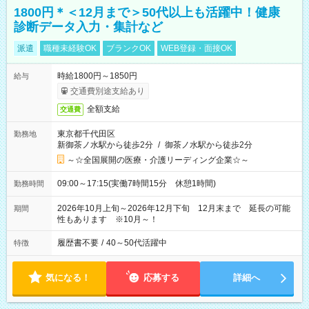
1800円＊＜12月まで＞50代以上も活躍中！健康
診断データ入力・集計など
派遣
職種未経験OK
ブランクOK
WEB登録・面接OK
時給1800円～1850円
給与
交通費別途支給あり
全額支給
交通費
東京都千代田区
勤務地
新御茶ノ水駅から徒歩2分
/
御茶ノ水駅から徒歩2分
～☆全国展開の医療・介護リーディング企業☆～
09:00～17:15(実働7時間15分 休憩1時間)
勤務時間
2026年10月上旬～2026年12月下旬 12月末まで 延長の可能
期間
性もあります ※10月～！
履歴書不要
/
40～50代活躍中
特徴
気になる！
応募する
詳細へ