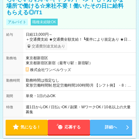
場所で働ける☆来社不要！働いたその日に給料
もらえる◎/T1
アルバイト
職種未経験OK
日給13,000円～
給与
＋交通費支給 ★交通費全額支給！ ┗案件により規定あり ★日払
いOK！（規定あり） ┗働いたその日に現金GET♪ お仕事後はコ
交通費別途支給あり
ンビニATMから 日払い分を引き落とせます！ 【試用期間】試
用期間なし
東京都新宿区
勤務地
東京都新宿区新宿（最寄り駅：新宿駅）
株式会社ワンベルウッズ
勤務時間は指定なし
勤務時間
変形労働時間制 想定労働時間160時間/月 【シフト例】 ・8：00
～21：00
単発・1日のみOK
期間
週1日からOK / 日払いOK / 副業・WワークOK / 10名以上の大量
特徴
募集
気になる！
応募する
詳細へ