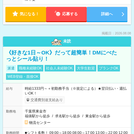
気になる！
応募する
詳細へ
掲載日：2026.08.08
未読
《好きな1日～OK》だって超簡単！DMにぺた
っとシール貼り！
派遣
職種未経験OK
社会人未経験OK
大学生歓迎
ブランクOK
WEB登録・面接OK
時給1333円～＋初勤務手当（※規定による）★翌日払い・週払
給与
いOK！
交通費別途支給あり
千葉県東金市
勤務地
福俵駅から徒歩
/
求名駅から徒歩
/
東金駅から徒歩
物流センター
■シフト多数！ 09:00～18:00 08:00～17:00 13:00～22:00 12:00
勤務時間