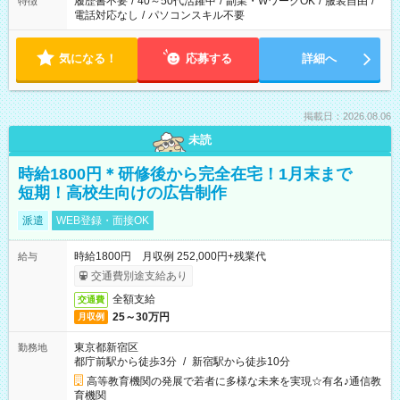
履歴書不要
/
40～50代活躍中
/
副業・WワークOK
/
服装自由
/
特徴
電話対応なし
/
パソコンスキル不要
気になる！
応募する
詳細へ
掲載日：2026.08.06
未読
時給1800円＊研修後から完全在宅！1月末まで
短期！高校生向けの広告制作
派遣
WEB登録・面接OK
時給1800円 月収例 252,000円+残業代
給与
交通費別途支給あり
全額支給
交通費
25～30万円
月収例
東京都新宿区
勤務地
都庁前駅から徒歩3分
/
新宿駅から徒歩10分
高等教育機関の発展で若者に多様な未来を実現☆有名♪通信教
育機関