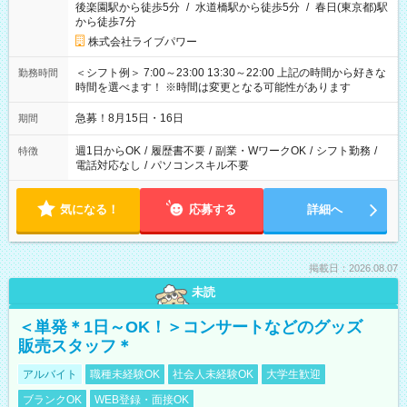
後楽園駅から徒歩5分
/
水道橋駅から徒歩5分
/
春日(東京都)駅
から徒歩7分
株式会社ライブパワー
＜シフト例＞ 7:00～23:00 13:30～22:00 上記の時間から好きな
勤務時間
時間を選べます！ ※時間は変更となる可能性があります
急募！8月15日・16日
期間
週1日からOK
/
履歴書不要
/
副業・WワークOK
/
シフト勤務
/
特徴
電話対応なし
/
パソコンスキル不要
気になる！
応募する
詳細へ
掲載日：2026.08.07
未読
＜単発＊1日～OK！＞コンサートなどのグッズ
販売スタッフ＊
アルバイト
職種未経験OK
社会人未経験OK
大学生歓迎
ブランクOK
WEB登録・面接OK