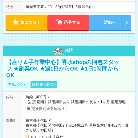
履歴書不要
/
40～50代活躍中
/
服装自由
特徴
気になる！
応募する
詳細へ
未読
【座り＆手作業中心】香水shopの梱包スタッ
フ ★副業OK ★週1日からOK ★1日1時間から
OK
アルバイト
職種未経験OK
時給1,400円～
給与
【試用期間】試用期間あり 試用期間の長さ：1ヶ月 雇用形態、
給与は本採用時と同じです。
交通費別途支給あり
東京都千代田区
勤務地
東京都千代田区内神田2丁目14番12号 星屋第六ビル402号（最
寄り駅：神田駅）
Ａｌｌｅｙ株式会社