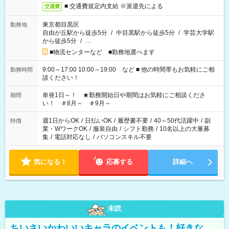
■ 交通費規定内支給 ※派遣先による
交通費
東京都目黒区
勤務地
自由が丘駅から徒歩5分
/
中目黒駅から徒歩5分
/
学芸大学駅
から徒歩5分
/
…
■物流センターなど ■勤務地選べます
9:00～17:00 10:00～19:00 など ■ 他の時間帯もお気軽にご相
勤務時間
談ください！
単発1日～！ ★勤務開始日や期間はお気軽にご相談くださ
期間
い！ ＃8月～ ＃9月～
週1日からOK
/
日払いOK
/
履歴書不要
/
40～50代活躍中
/
副
特徴
業・WワークOK
/
服装自由
/
シフト勤務
/
10名以上の大量募
集
/
電話対応なし
/
パソコンスキル不要
気になる！
応募する
詳細へ
未読
ちいさいかわいいキャラのイベントも！好きな