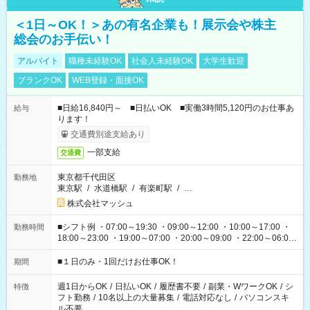
＜1日～OK！＞あの有名企業も！展示会や株主
総会のお手伝い！
アルバイト
職種未経験OK
社会人未経験OK
大学生歓迎
ブランクOK
WEB登録・面接OK
■日給16,840円～ ■日払いOK ■実働3時間5,120円のお仕事あ
給与
ります！
交通費別途支給あり
一部支給
交通費
東京都千代田区
勤務地
東京駅
/
水道橋駅
/
有楽町駅
/
…
株式会社マッシュ
■シフト例 ・07:00～19:30 ・09:00～12:00 ・10:00～17:00 ・
勤務時間
18:00～23:00 ・19:00～07:00 ・20:00～09:00 ・22:00～06:00
etc ★最短で3時間で5,120円のお仕事から 15時間で2万円近く稼
げるお仕事も！ ご希望のお時間に合わせてご紹介！ ※シフトは
■１日のみ・1回だけお仕事OK！
期間
現場によって異なります。 ※勿論、休憩時間はあるのでご安心
ください！
週1日からOK
/
日払いOK
/
履歴書不要
/
副業・WワークOK
/
シ
特徴
フト勤務
/
10名以上の大量募集
/
電話対応なし
/
パソコンスキ
ル不要