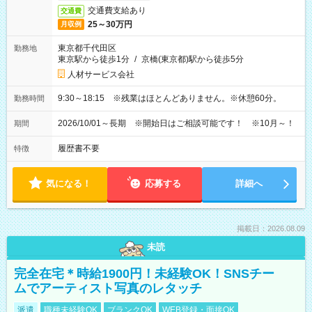
交通費支給あり
交通費
25～30万円
月収例
東京都千代田区
勤務地
東京駅から徒歩1分
/
京橋(東京都)駅から徒歩5分
人材サービス会社
9:30～18:15 ※残業はほとんどありません。※休憩60分。
勤務時間
2026/10/01～長期 ※開始日はご相談可能です！ ※10月～！
期間
履歴書不要
特徴
気になる！
応募する
詳細へ
掲載日：2026.08.09
未読
完全在宅＊時給1900円！未経験OK！SNSチー
ムでアーティスト写真のレタッチ
派遣
職種未経験OK
ブランクOK
WEB登録・面接OK