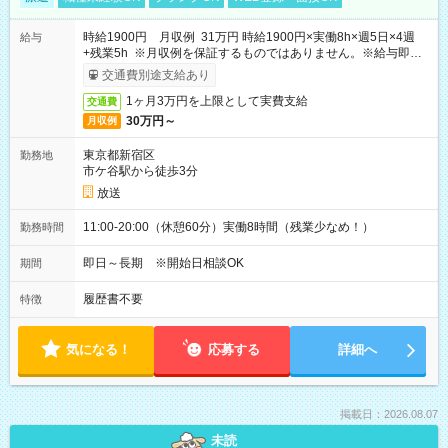
時給1900円 月収例 31万円 時給1900円×実働8h×週5日×4週
給与
+残業5h ※月収例を保証するものではありません。※給与即受
取りサービス利用可（利用条件有）
交通費別途支給あり
1ヶ月3万円を上限として実費支給
交通費
30万円～
月収例
東京都新宿区
勤務地
市ケ谷駅から徒歩3分
放送
11:00-20:00（休憩60分）実働8時間（残業少なめ！）
勤務時間
即日～長期 ※開始日相談OK
期間
履歴書不要
特徴
気になる！
応募する
詳細へ
掲載日：2026.08.07
未読