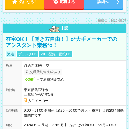
気になる！
応募する
詳細へ
掲載日：2026.08.07
未読
在宅OK！【働き方自由！】o*大手メーカーでの
アシスタント業務*o！
派遣
ブランクOK
WEB登録・面接OK
時給2100円＋交
給与
交通費別途支給あり
※交通費別途支給
交通費
東京都武蔵野市
勤務地
三鷹駅から徒歩5分
大手メーカー
9:00～14:00 ※開始は8:30～10:00で選択可 ※本件は週20時間勤
勤務時間
務案件です
2026/9/1～長期 ※★9月中であれば相談OK! ※9月～OK！
期間