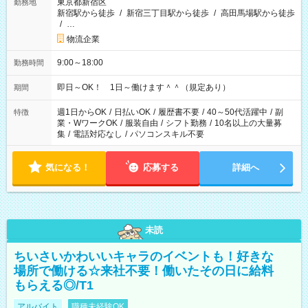
東京都新宿区
勤務地
新宿駅から徒歩
/
新宿三丁目駅から徒歩
/
高田馬場駅から徒歩
/
…
物流企業
9:00～18:00
勤務時間
即日～OK！ 1日～働けます＾＾（規定あり）
期間
週1日からOK
/
日払いOK
/
履歴書不要
/
40～50代活躍中
/
副
特徴
業・WワークOK
/
服装自由
/
シフト勤務
/
10名以上の大量募
集
/
電話対応なし
/
パソコンスキル不要
気になる！
応募する
詳細へ
未読
ちいさいかわいいキャラのイベントも！好きな
場所で働ける☆来社不要！働いたその日に給料
もらえる◎/T1
アルバイト
職種未経験OK