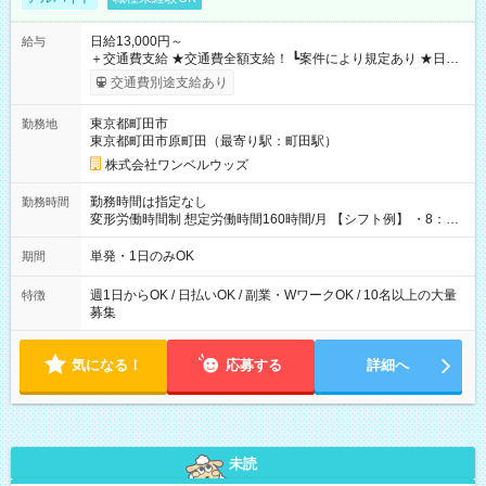
日給13,000円～
給与
＋交通費支給 ★交通費全額支給！ ┗案件により規定あり ★日払
いOK！（規定あり） ┗働いたその日に現金GET♪ お仕事後はコ
交通費別途支給あり
ンビニATMから 日払い分を引き落とせます！ 【試用期間】試
用期間なし
東京都町田市
勤務地
東京都町田市原町田（最寄り駅：町田駅）
株式会社ワンベルウッズ
勤務時間は指定なし
勤務時間
変形労働時間制 想定労働時間160時間/月 【シフト例】 ・8：00
～21：00
単発・1日のみOK
期間
週1日からOK / 日払いOK / 副業・WワークOK / 10名以上の大量
特徴
募集
気になる！
応募する
詳細へ
未読