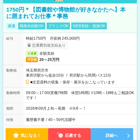
1750円＊【図書館や博物館が好きなかたへ】本
に囲まれてお仕事＊事務
派遣
職種未経験OK
ブランクOK
WEB登録・面接OK
時給1750円 月収例 245,000円
給与
交通費別途支給あり
全額支給
交通費
20～25万円
月収例
埼玉県所沢市
勤務地
東所沢駅から徒歩10分
/
所沢駅から民間バス12分
■文芸資料の収集・保存・展示をおこなっています
09:00～17:00(実働7時間 休憩1時間) ※10時～18時もご相談OK
勤務時間
です！
2026年09月上旬～長期 ※9月～！
期間
履歴書不要
/
40～50代活躍中
特徴
気になる！
応募する
詳細へ