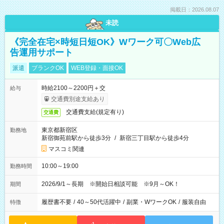
掲載日：2026.08.07
未読
《完全在宅×時短日短OK》Wワーク可〇Web広
告運用サポート
派遣
ブランクOK
WEB登録・面接OK
時給2100～2200円＋交
給与
交通費別途支給あり
交通費支給(規定有り)
交通費
東京都新宿区
勤務地
新宿御苑前駅から徒歩3分
/
新宿三丁目駅から徒歩4分
マスコミ関連
10:00～19:00
勤務時間
2026/9/1～長期 ※開始日相談可能 ※9月～OK！
期間
履歴書不要
/
40～50代活躍中
/
副業・WワークOK
/
服装自由
特徴