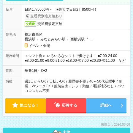
日給1万5000円～ ■最大で日給2万8500円！
給与
交通費別途支給あり
交通費規定支給
交通費
横浜市西区
勤務地
横浜駅
/
みなとみらい駅
/
西横浜駅
/
…
イベント会場
＜シフト例＞ いろいろなシフトで働けます！ ■7:00-24:00
勤務時間
■8:00-21:00 ■9:00-21:00 ■18:00-翌7:00 ■20:30-翌11:00 など
単発1日～OK!
期間
週1日からOK
/
日払いOK
/
履歴書不要
/
40～50代活躍中
/
副
特徴
業・WワークOK
/
服装自由
/
シフト勤務
/
電話対応なし
/
パソ
コンスキル不要
気になる！
応募する
詳細へ
掲載日：2026.08.08
未読