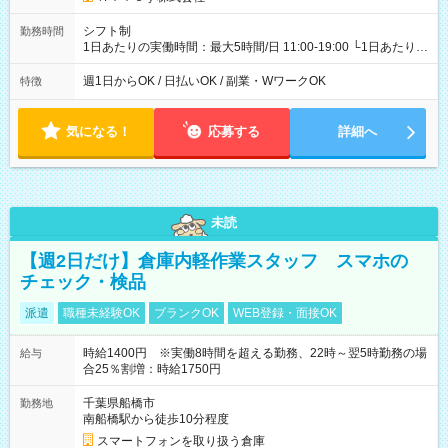
シフト制
勤務時間
1日あたりの実働時間：最大5時間/日 11:00-19:00 └1日あたりの
実働時間：1-5時間 └上記の時間帯内であれば、いつでも勤務可
能！ └平日・土曜日の中で、お好きな曜日でご勤務いただけま
週1日からOK / 日払いOK / 副業・WワークOK
特徴
す！ 【シフト例】 ・11:00～14:00 ・16:30～19:00 ・13:00～
18:00 などのように、自由な働き方が可能なお仕事です！
気になる！
応募する
詳細へ
未読
【週2日だけ】倉庫内軽作業スタッフ スマホの
チェック・検品
派遣
職種未経験OK
ブランクOK
WEB登録・面接OK
時給1400円 ※実働8時間を超える勤務、22時～翌5時勤務の場
給与
合25％割増：時給1750円
千葉県船橋市
勤務地
南船橋駅から徒歩10分程度
スマートフォンを取り扱う倉庫