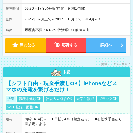
09:30～17:30(実働7時間 休憩1時間)
勤務時間
2026年09月上旬～2027年01月下旬 ※9月～！
期間
履歴書不要
/
40～50代活躍中
/
服装自由
特徴
気になる！
応募する
詳細へ
掲載日：2026.08.07
未読
【シフト自由・現金手渡しOK】iPhoneなどス
マホの充電を繋げるだけ！
派遣
職種未経験OK
社会人未経験OK
大学生歓迎
ブランクOK
WEB登録・面接OK
時給1414円～ ▼日払いOK（規定あり） ■初勤務手当あり
給与
※規定による