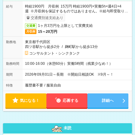
時給1900円 月収例 15万円 時給1900円×実働5h×週4日×4
給与
週 ※月収例を保証するものではありません。※給与即受取りサ
ービス利用可（利用条件有）
交通費別途支給あり
1ヶ月3万円を上限として実費支給
交通費
15～20万円
月収例
東京都千代田区
勤務地
四ツ谷駅から徒歩2分
/
麹町駅から徒歩13分
コンサルタント・シンクタンク
10:00-16:00（休憩60分）実働5時間（残業少なめ！）
勤務時間
2026年09月01日～長期 ※開始日相談OK ※9月～！
期間
履歴書不要
/
服装自由
特徴
気になる！
応募する
詳細へ
未読