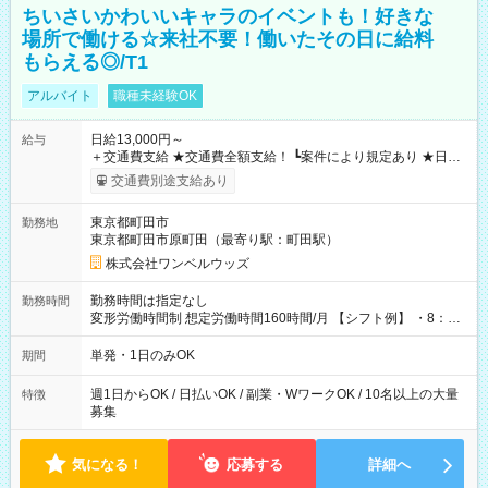
ちいさいかわいいキャラのイベントも！好きな
場所で働ける☆来社不要！働いたその日に給料
もらえる◎/T1
アルバイト
職種未経験OK
日給13,000円～
給与
＋交通費支給 ★交通費全額支給！ ┗案件により規定あり ★日払
いOK！（規定あり） ┗働いたその日に現金GET♪ お仕事後はコ
交通費別途支給あり
ンビニATMから 日払い分を引き落とせます！ 【試用期間】試
用期間なし
東京都町田市
勤務地
東京都町田市原町田（最寄り駅：町田駅）
株式会社ワンベルウッズ
勤務時間は指定なし
勤務時間
変形労働時間制 想定労働時間160時間/月 【シフト例】 ・8：00
～21：00
単発・1日のみOK
期間
週1日からOK / 日払いOK / 副業・WワークOK / 10名以上の大量
特徴
募集
気になる！
応募する
詳細へ