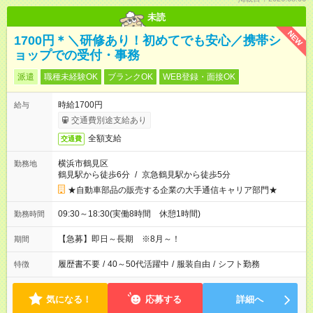
未読
NEW
1700円＊＼研修あり！初めてでも安心／携帯シ
ョップでの受付・事務
派遣
職種未経験OK
ブランクOK
WEB登録・面接OK
時給1700円
給与
交通費別途支給あり
全額支給
交通費
横浜市鶴見区
勤務地
鶴見駅から徒歩6分
/
京急鶴見駅から徒歩5分
★自動車部品の販売する企業の大手通信キャリア部門★
09:30～18:30(実働8時間 休憩1時間)
勤務時間
【急募】即日～長期 ※8月～！
期間
履歴書不要
/
40～50代活躍中
/
服装自由
/
シフト勤務
特徴
気になる！
応募する
詳細へ