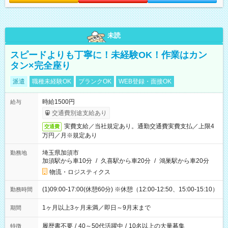
未読
スピードよりも丁寧に！未経験OK！作業はカン
タン×完全座り
派遣
職種未経験OK
ブランクOK
WEB登録・面接OK
時給1500円
給与
交通費別途支給あり
実費支給／当社規定あり。通勤交通費実費支払／上限4
交通費
万円／月※規定あり
埼玉県加須市
勤務地
加須駅から車10分
/
久喜駅から車20分
/
鴻巣駅から車20分
物流・ロジスティクス
(1)09:00-17:00(休憩60分) ※休憩（12:00-12:50、15:00-15:10）
勤務時間
1ヶ月以上3ヶ月未満／即日～9月末まで
期間
履歴書不要
/
40～50代活躍中
/
10名以上の大量募集
特徴