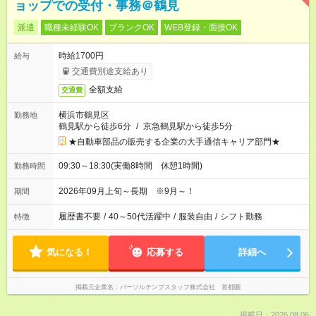
ョップでの受付・事務＠鶴見
派遣
職種未経験OK
ブランクOK
WEB登録・面接OK
時給1700円
給与
交通費別途支給あり
全額支給
交通費
横浜市鶴見区
勤務地
鶴見駅から徒歩6分
/
京急鶴見駅から徒歩5分
★自動車部品の販売する企業の大手通信キャリア部門★
09:30～18:30(実働8時間 休憩1時間)
勤務時間
2026年09月上旬～長期 ※9月～！
期間
履歴書不要
/
40～50代活躍中
/
服装自由
/
シフト勤務
特徴
気になる！
応募する
詳細へ
掲載元企業名
パーソルテンプスタッフ株式会社 首都圏
掲載日：2026.08.06