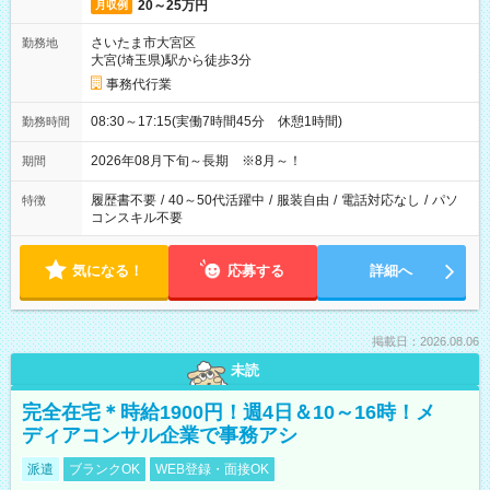
20～25万円
月収例
さいたま市大宮区
勤務地
大宮(埼玉県)駅から徒歩3分
事務代行業
08:30～17:15(実働7時間45分 休憩1時間)
勤務時間
2026年08月下旬～長期 ※8月～！
期間
履歴書不要
/
40～50代活躍中
/
服装自由
/
電話対応なし
/
パソ
特徴
コンスキル不要
気になる！
応募する
詳細へ
掲載日：2026.08.06
未読
完全在宅＊時給1900円！週4日＆10～16時！メ
ディアコンサル企業で事務アシ
派遣
ブランクOK
WEB登録・面接OK