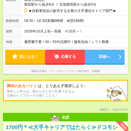
鶴見駅から徒歩6分
/
京急鶴見駅から徒歩5分
★自動車部品の販売する企業の大手通信キャリア部門★
09:30～18:30(実働8時間 休憩1時間)
勤務時間
2026年10月上旬～長期 ※10月～！
期間
履歴書不要
/
40～50代活躍中
/
服装自由
/
シフト勤務
特徴
気になる！
応募する
詳細へ
掲載元企業名
パーソルテンプスタッフ株式会社 首都圏
興味のあるバイト
は、とりあえず保存しよう♪
保存した求人は、後からまとめて応募できるよ。
企業からアプローチが届くことも！
掲載日：2026.08.07
未読
NEW
1700円＊≪大手キャリアではたらく≫ドコモシ