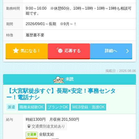
9:00～16:00 ※休憩60分。10時～18時・10時～19時も相談可
勤務時間
能です。
2026/09/01～長期 ※9月～！
期間
履歴書不要
特徴
気になる！
応募する
詳細へ
掲載日：2026.08.06
未読
【大宮駅徒歩すぐ】長期×安定！事務センタ
ー！電話ナシ
派遣
職種未経験OK
ブランクOK
WEB登録・面接OK
時給1300円 月収例 201,500円
給与
交通費別途支給あり
全額支給
交通費