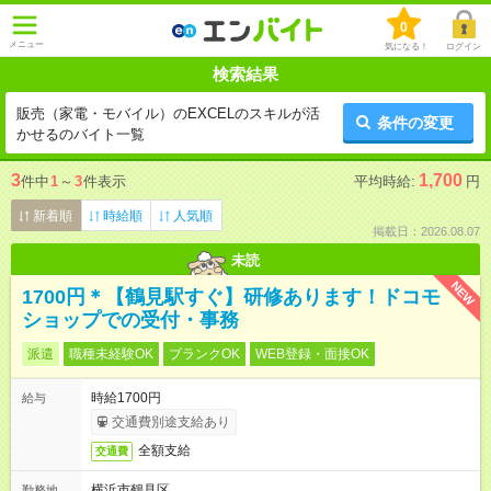
0
メニュー
気になる！
ログイン
検索結果
販売（家電・モバイル）のEXCELのスキルが活
条件の変更
かせるのバイト一覧
3
1,700
件中
1
～
3
件表示
平均時給:
円
新着順
時給順
人気順
掲載日：2026.08.07
未読
NEW
1700円＊【鶴見駅すぐ】研修あります！ドコモ
ショップでの受付・事務
派遣
職種未経験OK
ブランクOK
WEB登録・面接OK
時給1700円
給与
交通費別途支給あり
全額支給
交通費
横浜市鶴見区
勤務地