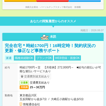
掲載元企業名
パーソルテンプスタッフ株式会社 首都圏
あなたの閲覧履歴からのオススメ
掲載日：2026.08.07
未読
完全在宅＊時給1700円！16時定時！契約状況の
更新・修正など事務サポート
派遣
職種未経験OK
ブランクOK
WEB登録・面接OK
時給1700円＋交 【月収例】272,000円～ ■給与の前払いが可
給与
能な速払いサービスあり
交通費別途支給あり
交通費支給あり
交通費
25～30万円
月収例
東京都品川区
勤務地
五反田駅から徒歩7分
/
大崎広小路駅から徒歩5分
情報通信会社