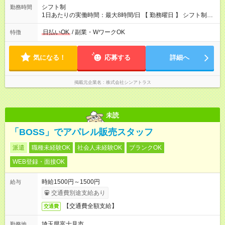
シフト制
勤務時間
1日あたりの実働時間：最大8時間/日 【 勤務曜日 】 シフト制
土日祝含む週5日勤務 ※希望休み出せます。 【勤務時間】 9：30
～21：30 の間でシフト制（実働8ｈ＋休憩1h） シフト例（9時
日払いOK
/ 副業・WワークOK
特徴
半-18時半・11時-20時・12時半-21時半） ※残業はほとんどあり
ません
気になる！
応募する
詳細へ
掲載元企業名
株式会社シンアトラス
未読
「BOSS」でアパレル販売スタッフ
派遣
職種未経験OK
社会人未経験OK
ブランクOK
WEB登録・面接OK
時給1500円～1500円
給与
交通費別途支給あり
【交通費全額支給】
交通費
埼玉県富士見市
勤務地