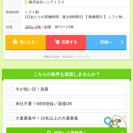
株式会社シンアトラス
シフト制
勤務時間
1日あたりの実働時間：最大8時間/日 【 勤務曜日 】 シフト制
土日祝含む週5日勤務 ※希望休み出せます。 【勤務時間】 9：30
～21：30 の間でシフト制（実働8ｈ＋休憩1h） シフト例（9時
日払いOK
/ 副業・WワークOK
特徴
半-18時半・11時-20時・12時半-21時半） ※残業はほとんどあり
ません
気になる！
応募する
詳細へ
掲載元企業名
株式会社シンアトラス
こちらの条件も追加しませんか？
今が狙い目！急募
来社不要！WEB登録／面接OK
大量募集中！10名以上の大量募集