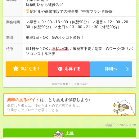
錦糸町駅から徒歩スグ
駅ビルや商業施設での催事場（中古ブランド販売）
＜早番＞ 9：30～18：00（休憩90分） ＜遅番＞ 12：00～20：
勤務時間
30（休憩90分） ＜土日＞ 13：00～21：30（休憩90分）
単発1日～OK！GWオシゴト多数！
期間
週1日からOK
/
日払いOK
/
履歴書不要
/
副業・WワークOK
/
パ
特徴
ソコンスキル不要
気になる！
応募する
詳細へ
掲載元企業名
リグ株式会社
興味のあるバイト
は、とりあえず保存しよう♪
保存した求人は、後からまとめて応募できるよ。
企業からアプローチが届くことも！
掲載日：2026.07.28
未読