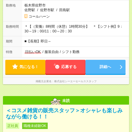
栃木県佐野市
勤務地
佐野駅
/
佐野市駅
/
田島駅
コールハーン
＊【（実働）8時間（休憩）1時間30分】 ＊【シフト例】9：
勤務時間
30～19：00/11：00～20：30
■【長期】即日～
期間
日払いOK
/
服装自由
/
シフト勤務
特徴
気になる！
応募する
詳細へ
掲載元企業名
株式会社シーエーセールススタッフ
未読
＜コスメ雑貨の販売スタッフ＞オシャレも楽しみ
ながら働ける！！
正社員
職種未経験OK