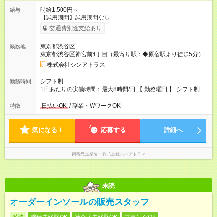
時給1,500円～
給与
【試用期間】試用期間なし
交通費別途支給あり
東京都渋谷区
勤務地
東京都渋谷区神宮前4丁目（最寄り駅：◆原宿駅より徒歩5分）
株式会社シンアトラス
シフト制
勤務時間
1日あたりの実働時間：最大8時間/日 【 勤務曜日 】 シフト制
土日祝含む週5日勤務 ※希望休み出せます。 【勤務時間】 9：30
～21：30 の間でシフト制（実働8ｈ＋休憩1h） シフト例（9時
日払いOK
/ 副業・WワークOK
特徴
半-18時半・11時-20時・12時半-21時半） ※残業はほとんどあり
ません
気になる！
応募する
詳細へ
掲載元企業名
株式会社シンアトラス
未読
オーダーインソールの販売スタッフ