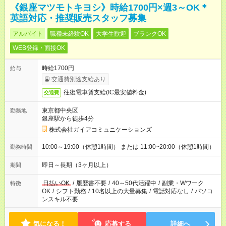
《銀座マツモトキヨシ》時給1700円×週3～OK＊
英語対応・推奨販売スタッフ募集
アルバイト
職種未経験OK
大学生歓迎
ブランクOK
WEB登録・面接OK
時給1700円
給与
交通費別途支給あり
往復電車賃支給(IC最安値料金)
交通費
東京都中央区
勤務地
銀座駅から徒歩4分
株式会社ガイアコミュニケーションズ
10:00～19:00（休憩1時間） または 11:00~20:00（休憩1時間）
勤務時間
即日～長期（3ヶ月以上）
期間
日払いOK
/
履歴書不要
/
40～50代活躍中
/
副業・Wワーク
特徴
OK
/
シフト勤務
/
10名以上の大量募集
/
電話対応なし
/
パソコ
ンスキル不要
気になる！
応募する
詳細へ