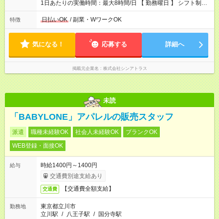
1日あたりの実働時間：最大8時間/日 【 勤務曜日 】 シフト制
土日祝含む週5日勤務 ※希望休み出せます。 【勤務時間】 9：30
～21：30 の間でシフト制（実働8ｈ＋休憩1h） シフト例（9時
日払いOK
/ 副業・WワークOK
特徴
半-18時半・11時-20時・12時半-21時半） ※残業はほとんどあり
ません
気になる！
応募する
詳細へ
掲載元企業名
株式会社シンアトラス
未読
「BABYLONE」アパレルの販売スタッフ
派遣
職種未経験OK
社会人未経験OK
ブランクOK
WEB登録・面接OK
時給1400円～1400円
給与
交通費別途支給あり
【交通費全額支給】
交通費
東京都立川市
勤務地
立川駅
/
八王子駅
/
国分寺駅