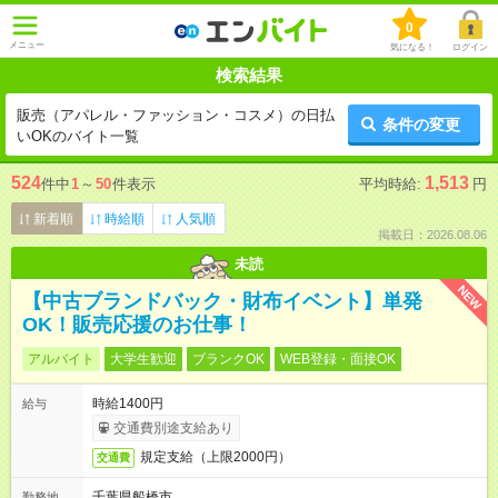
0
メニュー
気になる！
ログイン
検索結果
販売（アパレル・ファッション・コスメ）の日払
条件の変更
いOKのバイト一覧
524
1,513
件中
1
～
50
件表示
平均時給:
円
新着順
時給順
人気順
掲載日：2026.08.06
未読
NEW
【中古ブランドバック・財布イベント】単発
OK！販売応援のお仕事！
アルバイト
大学生歓迎
ブランクOK
WEB登録・面接OK
時給1400円
給与
交通費別途支給あり
規定支給（上限2000円）
交通費
千葉県船橋市
勤務地