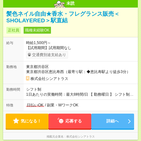
未読
髪色ネイル自由★香水・フレグランス販売＜
SHOLAYERED＞駅直結
正社員
職種未経験OK
時給1,500円～
給与
【試用期間】試用期間なし
交通費別途支給あり
東京都渋谷区
勤務地
東京都渋谷区恵比寿西（最寄り駅：◆恵比寿駅より徒歩3分）
株式会社シンアトラス
シフト制
勤務時間
1日あたりの実働時間：最大8時間/日 【 勤務曜日 】 シフト制
土日祝含む週5日勤務 ※希望休み出せます。 【勤務時間】 9：30
～21：30 の間でシフト制（実働8ｈ＋休憩1h） シフト例（9時
日払いOK
/ 副業・WワークOK
特徴
半-18時半・11時-20時・12時半-21時半） ※残業はほとんどあり
ません
気になる！
応募する
詳細へ
掲載元企業名
株式会社シンアトラス