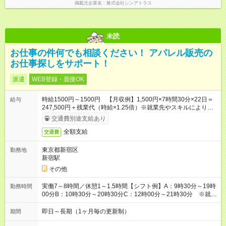
掲載元企業名
株式会社シンアトラス
未読
お仕事の件何でも相談ください！ アパレル販売の
お仕事探しをサポート！
派遣
WEB登録・面接OK
時給1500円～1500円 【月収例】1,500円×7時間30分×22日＝
給与
247,500円＋残業代（時給×1.25倍）※就業先やスキルにより異
なります。
交通費別途支給あり
全額支給
交通費
東京都新宿区
勤務地
新宿駅
その他
実働7～8時間／休憩1～1.5時間【シフト例】A：9時30分～19時
勤務時間
00分B：10時30分～20時30分C：12時00分～21時30分 ※就業
先やご希望により変動致します。
即日～長期（1ヶ月毎の更新制）
期間