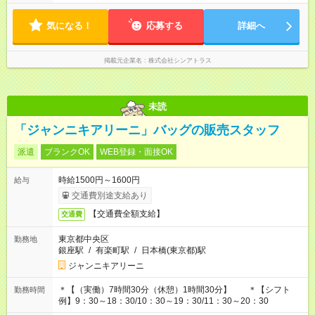
半-18時半・11時-20時・12時半-21時半） ※残業はほとんどあり
ません
気になる！
応募する
詳細へ
掲載元企業名
株式会社シンアトラス
未読
「ジャンニキアリーニ」バッグの販売スタッフ
派遣
ブランクOK
WEB登録・面接OK
時給1500円～1600円
給与
交通費別途支給あり
【交通費全額支給】
交通費
東京都中央区
勤務地
銀座駅
/
有楽町駅
/
日本橋(東京都)駅
ジャンニキアリーニ
＊【（実働）7時間30分（休憩）1時間30分】 ＊【シフト
勤務時間
例】9：30～18：30/10：30～19：30/11：30～20：30