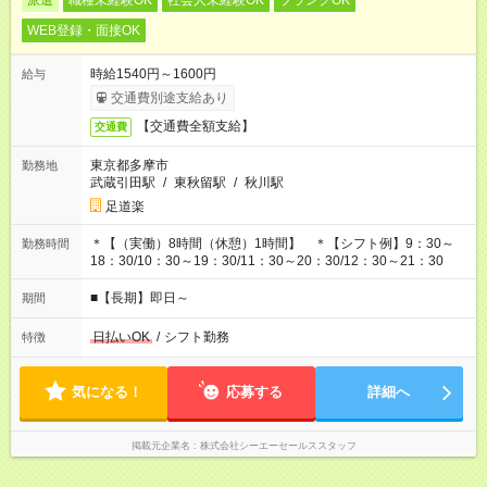
派遣
職種未経験OK
社会人未経験OK
ブランクOK
WEB登録・面接OK
時給1540円～1600円
給与
交通費別途支給あり
【交通費全額支給】
交通費
東京都多摩市
勤務地
武蔵引田駅
/
東秋留駅
/
秋川駅
足道楽
＊【（実働）8時間（休憩）1時間】 ＊【シフト例】9：30～
勤務時間
18：30/10：30～19：30/11：30～20：30/12：30～21：30
■【長期】即日～
期間
日払いOK
/
シフト勤務
特徴
気になる！
応募する
詳細へ
掲載元企業名
株式会社シーエーセールススタッフ