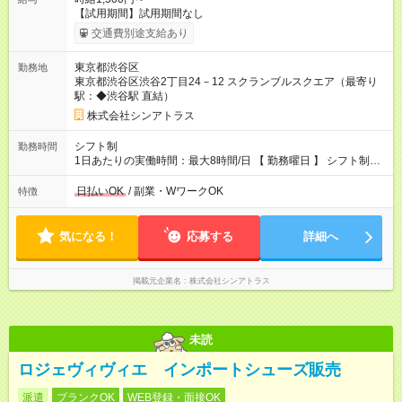
【試用期間】試用期間なし
交通費別途支給あり
東京都渋谷区
勤務地
東京都渋谷区渋谷2丁目24－12 スクランブルスクエア（最寄り
駅：◆渋谷駅 直結）
株式会社シンアトラス
シフト制
勤務時間
1日あたりの実働時間：最大8時間/日 【 勤務曜日 】 シフト制
土日祝含む週5日勤務 ※希望休み出せます。 【勤務時間】 9：30
～21：30 の間でシフト制（実働8ｈ＋休憩1h） シフト例（9時
日払いOK
/ 副業・WワークOK
特徴
半-18時半・11時-20時・12時半-21時半） ※残業はほとんどあり
ません
気になる！
応募する
詳細へ
掲載元企業名
株式会社シンアトラス
未読
ロジェヴィヴィエ インポートシューズ販売
派遣
ブランクOK
WEB登録・面接OK