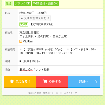
派遣
ブランクOK
WEB登録・面接OK
時給1500円～1650円
給与
交通費別途支給あり
【交通費全額支給】
交通費
東京都世田谷区
勤務地
二子玉川駅
/
溝の口駅
/
自由が丘駅
MidiUmi
＊【（実働）8時間（休憩）60分】 ＊【シフト例】9：30～
勤務時間
18：30/10：30～19：30/11：30～20：30
■【長期】即日～
期間
日払いOK
/
シフト勤務
特徴
気になる！
応募する
詳細へ
掲載元企業名
株式会社シーエーセールススタッフ