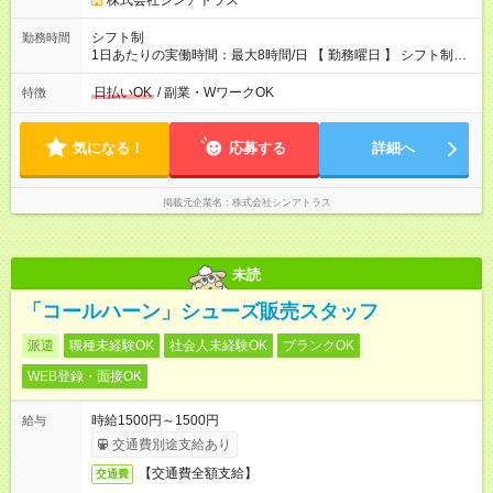
株式会社シンアトラス
シフト制
勤務時間
1日あたりの実働時間：最大8時間/日 【 勤務曜日 】 シフト制
土日祝含む週5日勤務 ※希望休み出せます。 【勤務時間】 9：30
～21：30 の間でシフト制（実働8ｈ＋休憩1h） シフト例（9時
日払いOK
/ 副業・WワークOK
特徴
半-18時半・11時-20時・12時半-21時半） ※残業はほとんどあり
ません
気になる！
応募する
詳細へ
掲載元企業名
株式会社シンアトラス
未読
「コールハーン」シューズ販売スタッフ
派遣
職種未経験OK
社会人未経験OK
ブランクOK
WEB登録・面接OK
時給1500円～1500円
給与
交通費別途支給あり
【交通費全額支給】
交通費