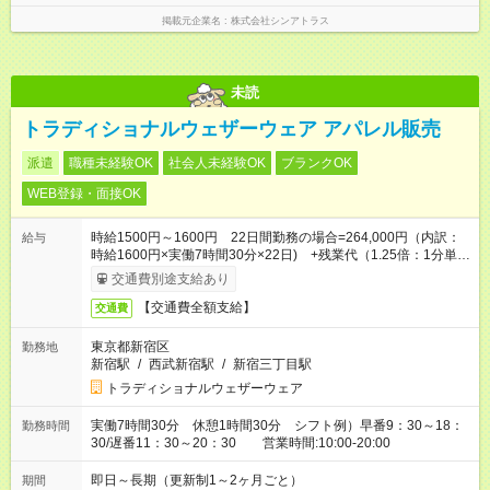
掲載元企業名
株式会社シンアトラス
未読
トラディショナルウェザーウェア アパレル販売
派遣
職種未経験OK
社会人未経験OK
ブランクOK
WEB登録・面接OK
時給1500円～1600円 22日間勤務の場合=264,000円（内訳：
給与
時給1600円×実働7時間30分×22日) +残業代（1.25倍：1分単位
で支給） ※時給は経験によります
交通費別途支給あり
【交通費全額支給】
交通費
東京都新宿区
勤務地
新宿駅
/
西武新宿駅
/
新宿三丁目駅
トラディショナルウェザーウェア
実働7時間30分 休憩1時間30分 シフト例）早番9：30～18：
勤務時間
30/遅番11：30～20：30 営業時間:10:00-20:00
即日～長期（更新制1～2ヶ月ごと）
期間