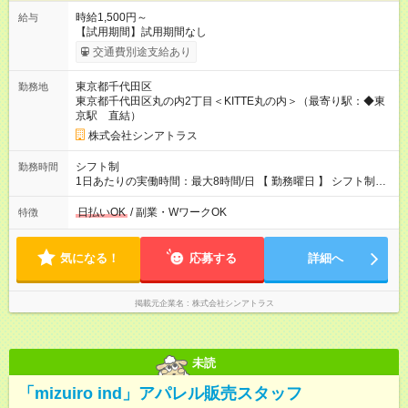
時給1,500円～
給与
【試用期間】試用期間なし
交通費別途支給あり
東京都千代田区
勤務地
東京都千代田区丸の内2丁目＜KITTE丸の内＞（最寄り駅：◆東
京駅 直結）
株式会社シンアトラス
シフト制
勤務時間
1日あたりの実働時間：最大8時間/日 【 勤務曜日 】 シフト制
土日祝含む週5日勤務 ※希望休み出せます。 【勤務時間】 9：30
～21：30 の間でシフト制（実働8ｈ＋休憩1h） シフト例（9時
日払いOK
/ 副業・WワークOK
特徴
半-18時半・11時-20時・12時半-21時半） ※残業はほとんどあり
ません
気になる！
応募する
詳細へ
掲載元企業名
株式会社シンアトラス
未読
「mizuiro ind」アパレル販売スタッフ