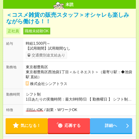
未読
＜コスメ雑貨の販売スタッフ＞オシャレも楽しみ
ながら働ける！！
正社員
職種未経験OK
時給1,500円～
給与
【試用期間】試用期間なし
交通費別途支給あり
東京都豊島区
勤務地
東京都豊島区西池袋1丁目＜ルミネエスト＞（最寄り駅：◆池袋
駅 直結）
株式会社シンアトラス
シフト制
勤務時間
1日あたりの実働時間：最大8時間/日 【 勤務曜日 】 シフト制
土日祝含む週5日勤務 ※希望休み出せます。 【勤務時間】 9：30
～21：30 の間でシフト制（実働8ｈ＋休憩1h） シフト例（9時
日払いOK
/ 副業・WワークOK
特徴
半-18時半・11時-20時・12時半-21時半） ※残業はほとんどあり
ません
気になる！
応募する
詳細へ