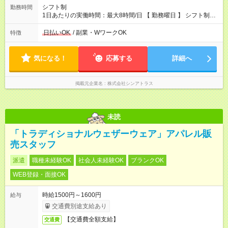
シフト制
勤務時間
1日あたりの実働時間：最大8時間/日 【 勤務曜日 】 シフト制
土日祝含む週5日勤務 ※希望休み出せます。 【勤務時間】 9：30
～21：30 の間でシフト制（実働8ｈ＋休憩1h） シフト例（9時
日払いOK
/ 副業・WワークOK
特徴
半-18時半・11時-20時・12時半-21時半） ※残業はほとんどあり
ません
気になる！
応募する
詳細へ
掲載元企業名
株式会社シンアトラス
未読
「トラディショナルウェザーウェア」アパレル販
売スタッフ
派遣
職種未経験OK
社会人未経験OK
ブランクOK
WEB登録・面接OK
時給1500円～1600円
給与
交通費別途支給あり
【交通費全額支給】
交通費