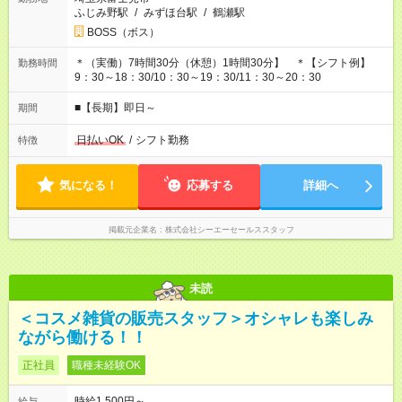
ふじみ野駅
/
みずほ台駅
/
鶴瀬駅
BOSS（ボス）
＊（実働）7時間30分（休憩）1時間30分】 ＊【シフト例】
勤務時間
9：30～18：30/10：30～19：30/11：30～20：30
■【長期】即日～
期間
日払いOK
/
シフト勤務
特徴
気になる！
応募する
詳細へ
掲載元企業名
株式会社シーエーセールススタッフ
未読
＜コスメ雑貨の販売スタッフ＞オシャレも楽しみ
ながら働ける！！
正社員
職種未経験OK
時給1,500円～
給与