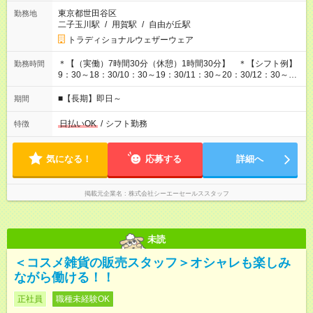
東京都世田谷区
勤務地
二子玉川駅
/
用賀駅
/
自由が丘駅
トラディショナルウェザーウェア
＊【（実働）7時間30分（休憩）1時間30分】 ＊【シフト例】
勤務時間
9：30～18：30/10：30～19：30/11：30～20：30/12：30～
21：30
■【長期】即日～
期間
日払いOK
/
シフト勤務
特徴
気になる！
応募する
詳細へ
掲載元企業名
株式会社シーエーセールススタッフ
未読
＜コスメ雑貨の販売スタッフ＞オシャレも楽しみ
ながら働ける！！
正社員
職種未経験OK