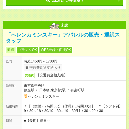
追加して再検索！
未読
「ヘレンカミンスキー」アパレルの販売・通訳ス
タッフ
派遣
ブランクOK
WEB登録・面接OK
時給1450円～1700円
給与
交通費別途支給あり
【交通費全額支給】
交通費
東京都中央区
勤務地
銀座駅
/
日本橋(東京都)駅
/
有楽町駅
ヘレンカミンスキー
＊【（実働）7時間30分（休憩）1時間30分】 ＊【シフト例】
勤務時間
9：30～18：30/10：30～19：30/11：30～20：30
■【長期】即日～
期間