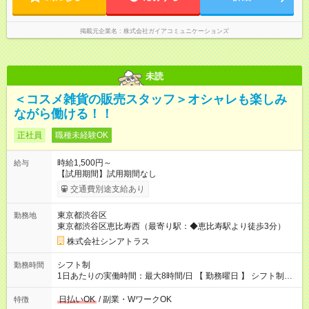
掲載元企業名
株式会社ガイアコミュニケーションズ
未読
＜コスメ雑貨の販売スタッフ＞オシャレも楽しみ
ながら働ける！！
正社員
職種未経験OK
時給1,500円～
給与
【試用期間】試用期間なし
交通費別途支給あり
東京都渋谷区
勤務地
東京都渋谷区恵比寿西（最寄り駅：◆恵比寿駅より徒歩3分）
株式会社シンアトラス
シフト制
勤務時間
1日あたりの実働時間：最大8時間/日 【 勤務曜日 】 シフト制
土日祝含む週5日勤務 ※希望休み出せます。 【勤務時間】 9：30
～21：30 の間でシフト制（実働8ｈ＋休憩1h） シフト例（9時
日払いOK
/ 副業・WワークOK
特徴