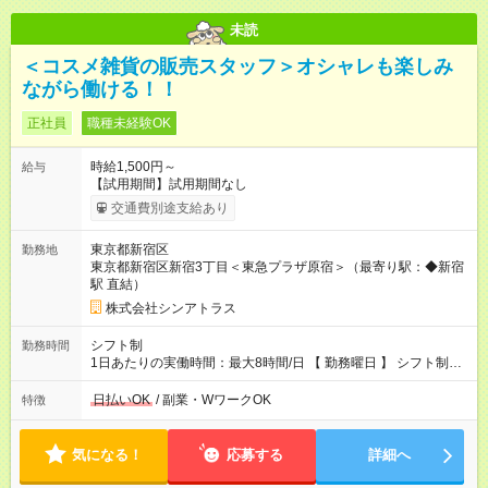
未読
＜コスメ雑貨の販売スタッフ＞オシャレも楽しみ
ながら働ける！！
正社員
職種未経験OK
時給1,500円～
給与
【試用期間】試用期間なし
交通費別途支給あり
東京都新宿区
勤務地
東京都新宿区新宿3丁目＜東急プラザ原宿＞（最寄り駅：◆新宿
駅 直結）
株式会社シンアトラス
シフト制
勤務時間
1日あたりの実働時間：最大8時間/日 【 勤務曜日 】 シフト制
土日祝含む週5日勤務 ※希望休み出せます。 【勤務時間】 9：30
～21：30 の間でシフト制（実働8ｈ＋休憩1h） シフト例（9時
日払いOK
/ 副業・WワークOK
特徴
半-18時半・11時-20時・12時半-21時半） ※残業はほとんどあり
ません
気になる！
応募する
詳細へ