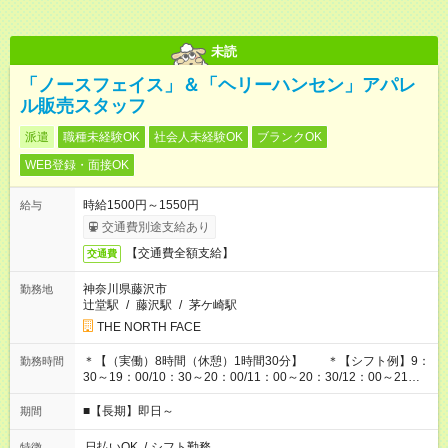
未読
「ノースフェイス」＆「ヘリーハンセン」アパレ
ル販売スタッフ
派遣
職種未経験OK
社会人未経験OK
ブランクOK
WEB登録・面接OK
時給1500円～1550円
給与
交通費別途支給あり
【交通費全額支給】
交通費
神奈川県藤沢市
勤務地
辻堂駅
/
藤沢駅
/
茅ケ崎駅
THE NORTH FACE
＊【（実働）8時間（休憩）1時間30分】 ＊【シフト例】9：
勤務時間
30～19：00/10：30～20：00/11：00～20：30/12：00～21：
30
■【長期】即日～
期間
日払いOK
/
シフト勤務
特徴