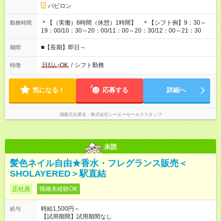
バビロン
＊【（実働）8時間（休憩）1時間】 ＊【シフト例】9：30～
勤務時間
19：00/10：30～20：00/11：00～20：30/12：00～21：30
■【長期】即日～
期間
日払いOK
/
シフト勤務
特徴
気になる！
応募する
詳細へ
掲載元企業名
株式会社シーエーセールススタッフ
未読
髪色ネイル自由★香水・フレグランス販売＜
SHOLAYERED＞駅直結
正社員
職種未経験OK
時給1,500円～
給与
【試用期間】試用期間なし