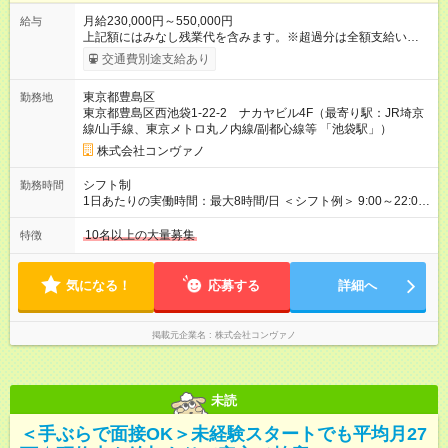
月給230,000円～550,000円
給与
上記額にはみなし残業代を含みます。※超過分は全額支給いたし
ます。 みなし残業代 8,940円／月 みなし残業時間 5.5時間／月
交通費別途支給あり
上記には、月5.5時間分のみなし残業代(8，940円)を含む。超過
分は別途支給。 ・研修期間6ヶ月 ※研修期間中は月給220，000
東京都豊島区
勤務地
円～ （期間中は契約社員） ※社内基準を満たした場合は、その
東京都豊島区西池袋1-22-2 ナカヤビル4F（最寄り駅：JR埼京
後正規登用可 【年収例】 ◆エリアマネージャー 月給25万円＋役
線/山手線、東京メトロ丸ノ内線/副都心線等 「池袋駅」）
職手当3万円＋インセン14万5，781円＝42万5，781円 ◆店長
月給 25万円＋役職手当1万円＋インセン8万2，547円＝34万2，
株式会社コンヴァノ
547円 ◆社員(役職なし) 月給23万円＋インセン1万4701円＝24
万4，701円 ＜別途支給手当＞ ・インセンティブ：月10万円以
シフト制
勤務時間
上も可能！ ・賞与：年2回(6月/12月)※業績による ・交通費：月
1日あたりの実働時間：最大8時間/日 ＜シフト例＞ 9:00～22:00
上限3万円 ＜昇給制度＞※正社員後 ・昇給額：平均1万円(1回あ
でのシフト制（実働8時間／休憩60分） ※残業時間は月平均で
たり) ・回数：随時 ・反映時期：次月の給与から ・評価手法：
10時間程度 ※営業時間は【平日】11：00～22：00、【土日祝】
10名以上の大量募集
特徴
社内評価に基づく ※あなたの頑張りをしっかり評価します！で
10：00～21：00です。商業施設内店舗は施設の営業時間に準じ
きることが増えるほどお給料に反映される環境です。 【試用期
ます。
間】試用期間あり 試用期間の長さ：6ヶ月 ※ 雇用形態と給与
気になる！
応募する
詳細へ
に、本採用時と異なる部分があります。 雇用形態：中途採用
（契約社員） 給与：月給 220,000円以上 上記額にはみなし残業
代を含みます。※超過分は全額支給いたします。 みなし残業
掲載元企業名
株式会社コンヴァノ
代 8,552円／月 みなし残業時間 5.5時間／月
未読
＜手ぶらで面接OK＞未経験スタートでも平均月27