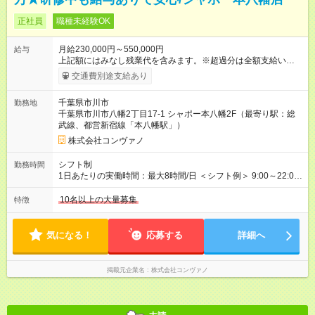
正社員
職種未経験OK
月給230,000円～550,000円
給与
上記額にはみなし残業代を含みます。※超過分は全額支給いたし
ます。 みなし残業代 8,940円／月 みなし残業時間 5.5時間／月
交通費別途支給あり
上記には、月5.5時間分のみなし残業代(8，940円)を含む。超過
分は別途支給。 ・研修期間6ヶ月 ※研修期間中は月給220，000
千葉県市川市
勤務地
円～ （期間中は契約社員） ※社内基準を満たした場合は、その
千葉県市川市八幡2丁目17-1 シャポー本八幡2F（最寄り駅：総
後正規登用可 【年収例】 ◆エリアマネージャー 月給25万円＋役
武線、都営新宿線「本八幡駅」）
職手当3万円＋インセン14万5，781円＝42万5，781円 ◆店長
月給 25万円＋役職手当1万円＋インセン8万2，547円＝34万2，
株式会社コンヴァノ
547円 ◆社員(役職なし) 月給23万円＋インセン1万4701円＝24
万4，701円 ＜別途支給手当＞ ・インセンティブ：月10万円以
シフト制
勤務時間
上も可能！ ・賞与：年2回(6月/12月)※業績による ・交通費：月
1日あたりの実働時間：最大8時間/日 ＜シフト例＞ 9:00～22:00
上限3万円 ＜昇給制度＞※正社員後 ・昇給額：平均1万円(1回あ
でのシフト制（実働8時間／休憩60分） ※残業時間は月平均で
たり) ・回数：随時 ・反映時期：次月の給与から ・評価手法：
10時間程度 ※営業時間は【平日】11：00～22：00、【土日祝】
10名以上の大量募集
特徴
社内評価に基づく ※あなたの頑張りをしっかり評価します！で
10：00～21：00です。商業施設内店舗は施設の営業時間に準じ
きることが増えるほどお給料に反映される環境です。 【試用期
ます。
間】試用期間あり 試用期間の長さ：6ヶ月 ※ 雇用形態と給与
気になる！
応募する
詳細へ
に、本採用時と異なる部分があります。 雇用形態：中途採用
（契約社員） 給与：月給 220,000円以上 上記額にはみなし残業
代を含みます。※超過分は全額支給いたします。 みなし残業
掲載元企業名
株式会社コンヴァノ
代 8,552円／月 みなし残業時間 5.5時間／月