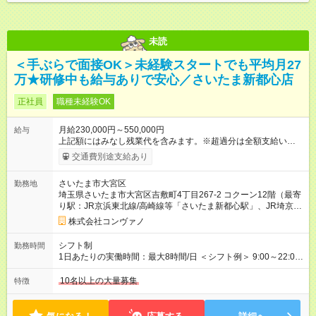
未読
＜手ぶらで面接OK＞未経験スタートでも平均月27
万★研修中も給与ありで安心／さいたま新都心店
正社員
職種未経験OK
月給230,000円～550,000円
給与
上記額にはみなし残業代を含みます。※超過分は全額支給いたし
ます。 みなし残業代 8,940円／月 みなし残業時間 5.5時間／月
交通費別途支給あり
上記には、月5.5時間分のみなし残業代(8，940円)を含む。超過
分は別途支給。 ・研修期間6ヶ月 ※研修期間中は月給220，000
さいたま市大宮区
勤務地
円～ （期間中は契約社員） ※社内基準を満たした場合は、その
埼玉県さいたま市大宮区吉敷町4丁目267-2 コクーン12階（最寄
後正規登用可 【年収例】 ◆エリアマネージャー 月給25万円＋役
り駅：JR京浜東北線/高崎線等「さいたま新都心駅」、JR埼京線
職手当3万円＋インセン14万5，781円＝42万5，781円 ◆店長
「北与野駅」）
月給 25万円＋役職手当1万円＋インセン8万2，547円＝34万2，
株式会社コンヴァノ
547円 ◆社員(役職なし) 月給23万円＋インセン1万4701円＝24
万4，701円 ＜別途支給手当＞ ・インセンティブ：月10万円以
シフト制
勤務時間
上も可能！ ・賞与：年2回(6月/12月)※業績による ・交通費：月
1日あたりの実働時間：最大8時間/日 ＜シフト例＞ 9:00～22:00
上限3万円 ＜昇給制度＞※正社員後 ・昇給額：平均1万円(1回あ
でのシフト制（実働8時間／休憩60分） ※残業時間は月平均で
たり) ・回数：随時 ・反映時期：次月の給与から ・評価手法：
10時間程度 ※営業時間は【平日】11：00～22：00、【土日祝】
10名以上の大量募集
特徴
社内評価に基づく ※あなたの頑張りをしっかり評価します！で
10：00～21：00です。商業施設内店舗は施設の営業時間に準じ
きることが増えるほどお給料に反映される環境です。 【試用期
ます。
間】試用期間あり 試用期間の長さ：6ヶ月 ※ 雇用形態と給与