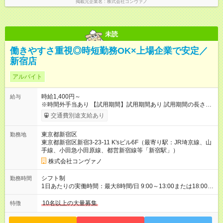
掲載元企業名
株式会社コンヴァノ
未読
働きやすさ重視◎時短勤務OK×上場企業で安定／
新宿店
アルバイト
時給1,400円～
給与
※時間外手当あり 【試用期間】試用期間あり 試用期間の長さ：2
ヶ月 雇用形態、給与は本採用時と同じです。 試用期間2か月 ※
交通費別途支給あり
ただし、会社の事情により、免除・短縮・延長することがあ
る。
東京都新宿区
勤務地
東京都新宿区新宿3-23-11 K'sビル6F（最寄り駅：JR埼京線、山
手線、小田急小田原線、都営新宿線等「新宿駅」）
株式会社コンヴァノ
シフト制
勤務時間
1日あたりの実働時間：最大8時間/日 9:00～13:00または18:00～
21:00 ※商業施設内店舗は施設の営業時間に準じます。 週2～相
談可 有給休暇あり(規定あり)
10名以上の大量募集
特徴