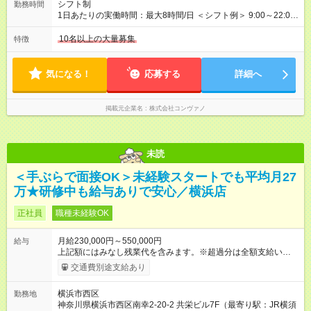
万4，701円 ＜別途支給手当＞ ・インセンティブ：月10万円以
シフト制
勤務時間
上も可能！ ・賞与：年2回(6月/12月)※業績による ・交通費：月
1日あたりの実働時間：最大8時間/日 ＜シフト例＞ 9:00～22:00
上限3万円 ＜昇給制度＞※正社員後 ・昇給額：平均1万円(1回あ
でのシフト制（実働8時間／休憩60分） ※月平均の残業時間は、
たり) ・回数：随時 ・反映時期：次月の給与から ・評価手法：
17時間以下です。 ※営業時間は【平日】11：00～22：00、【土
10名以上の大量募集
特徴
社内評価に基づく ※あなたの頑張りをしっかり評価します！で
日祝】10：00～21：00です。商業施設内店舗は施設の営業時間
きることが増えるほどお給料に反映される環境です。 【試用期
に準じます。
間】試用期間あり 試用期間の長さ：6ヶ月 ※ 雇用形態と給与
気になる！
応募する
詳細へ
に、本採用時と異なる部分があります。 雇用形態：中途採用
（契約社員） 給与：月給 220,000円以上 上記額にはみなし残業
代を含みます。※超過分は全額支給いたします。 みなし残業
掲載元企業名
株式会社コンヴァノ
代 8,552円／月 みなし残業時間 5.5時間／月
未読
＜手ぶらで面接OK＞未経験スタートでも平均月27
万★研修中も給与ありで安心／横浜店
正社員
職種未経験OK
月給230,000円～550,000円
給与
上記額にはみなし残業代を含みます。※超過分は全額支給いたし
ます。 みなし残業代 8,940円／月 みなし残業時間 5.5時間／月
交通費別途支給あり
上記には、月5.5時間分のみなし残業代(8，940円)を含む。超過
分は別途支給。 ・研修期間6ヶ月 ※研修期間中は月給220，000
横浜市西区
勤務地
円～ （期間中は契約社員） ※社内基準を満たした場合は、その
神奈川県横浜市西区南幸2-20-2 共栄ビル7F（最寄り駅：JR横須
後正規登用可 【年収例】 ◆エリアマネージャー 月給25万円＋役