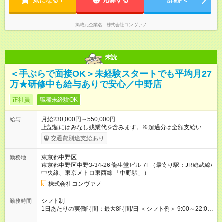
気になる！
応募する
詳細へ
に、本採用時と異なる部分があります。 雇用形態：中途採用
（契約社員） 給与：月給 220,000円以上 上記額にはみなし残業
代を含みます。※超過分は全額支給いたします。 みなし残業
掲載元企業名
株式会社コンヴァノ
代 8,552円／月 みなし残業時間 5.5時間／月
未読
＜手ぶらで面接OK＞未経験スタートでも平均月27
万★研修中も給与ありで安心／中野店
正社員
職種未経験OK
月給230,000円～550,000円
給与
上記額にはみなし残業代を含みます。※超過分は全額支給いたし
ます。 みなし残業代 8,940円／月 みなし残業時間 5.5時間／月
交通費別途支給あり
上記には、月5.5時間分のみなし残業代(8，940円)を含む。超過
分は別途支給。 ・研修期間6ヶ月 ※研修期間中は月給220，000
東京都中野区
勤務地
円～ （期間中は契約社員） ※社内基準を満たした場合は、その
東京都中野区中野3-34-26 龍生堂ビル 7F（最寄り駅：JR総武線/
後正規登用可 【年収例】 ◆エリアマネージャー 月給25万円＋役
中央線、東京メトロ東西線 「中野駅」）
職手当3万円＋インセン14万5，781円＝42万5，781円 ◆店長
月給 25万円＋役職手当1万円＋インセン8万2，547円＝34万2，
株式会社コンヴァノ
547円 ◆社員(役職なし) 月給23万円＋インセン1万4701円＝24
万4，701円 ＜別途支給手当＞ ・インセンティブ：月10万円以
シフト制
勤務時間
上も可能！ ・賞与：年2回(6月/12月)※業績による ・交通費：月
1日あたりの実働時間：最大8時間/日 ＜シフト例＞ 9:00～22:00
上限3万円 ＜昇給制度＞※正社員後 ・昇給額：平均1万円(1回あ
でのシフト制（実働8時間／休憩60分） ※残業時間は月平均で