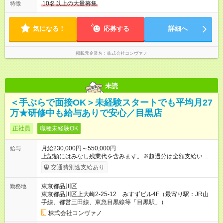
たり) ・回数：随時 ・反映時期：次月の給与から ・評価手法：
10時間程度 ※営業時間は【平日】11：00～22：00、【土日祝】
10名以上の大量募集
特徴
社内評価に基づく ※あなたの頑張りをしっかり評価します！で
10：00～21：00です。商業施設内店舗は施設の営業時間に準じ
きることが増えるほどお給料に反映される環境です。 【試用期
ます。
間】試用期間あり 試用期間の長さ：6ヶ月 ※ 雇用形態と給与
気になる！
応募する
詳細へ
に、本採用時と異なる部分があります。 雇用形態：中途採用
（契約社員） 給与：月給 220,000円以上 上記額にはみなし残業
代を含みます。※超過分は全額支給いたします。 みなし残業
掲載元企業名
株式会社コンヴァノ
代 8,552円／月 みなし残業時間 5.5時間／月
未読
＜手ぶらで面接OK＞未経験スタートでも平均月27
万★研修中も給与ありで安心／目黒店
正社員
職種未経験OK
月給230,000円～550,000円
給与
上記額にはみなし残業代を含みます。※超過分は全額支給いたし
ます。 みなし残業代 8,940円／月 みなし残業時間 5.5時間／月
交通費別途支給あり
上記には、月5.5時間分のみなし残業代(8，940円)を含む。超過
分は別途支給。 ・研修期間6ヶ月 ※研修期間中は月給220，000
東京都品川区
勤務地
円～ （期間中は契約社員） ※社内基準を満たした場合は、その
東京都品川区上大崎2-25-12 みすずビル4F（最寄り駅：JR山
後正規登用可 【年収例】 ◆エリアマネージャー 月給25万円＋役
手線、都営三田線、東急目黒線等「目黒駅」）
職手当3万円＋インセン14万5，781円＝42万5，781円 ◆店長
月給 25万円＋役職手当1万円＋インセン8万2，547円＝34万2，
株式会社コンヴァノ
547円 ◆社員(役職なし) 月給23万円＋インセン1万4701円＝24