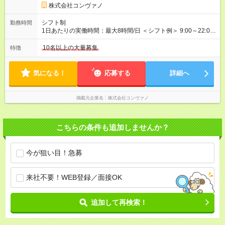
月給 25万円＋役職手当1万円＋インセン8万2，547円＝34万2，
株式会社コンヴァノ
547円 ◆社員(役職なし) 月給23万円＋インセン1万4701円＝24
万4，701円 ＜別途支給手当＞ ・インセンティブ：月10万円以
シフト制
勤務時間
上も可能！ ・賞与：年2回(6月/12月)※業績による ・交通費：月
1日あたりの実働時間：最大8時間/日 ＜シフト例＞ 9:00～22:00
上限3万円 ＜昇給制度＞※正社員後 ・昇給額：平均1万円(1回あ
でのシフト制（実働8時間／休憩60分） ※残業時間は月平均で
たり) ・回数：随時 ・反映時期：次月の給与から ・評価手法：
10時間程度 ※営業時間は【平日】11：00～22：00、【土日祝】
10名以上の大量募集
特徴
社内評価に基づく ※あなたの頑張りをしっかり評価します！で
10：00～21：00です。商業施設内店舗は施設の営業時間に準じ
きることが増えるほどお給料に反映される環境です。 【試用期
ます。
間】試用期間あり 試用期間の長さ：6ヶ月 ※ 雇用形態と給与
気になる！
応募する
詳細へ
に、本採用時と異なる部分があります。 雇用形態：中途採用
（契約社員） 給与：月給 220,000円以上 上記額にはみなし残業
代を含みます。※超過分は全額支給いたします。 みなし残業
掲載元企業名
株式会社コンヴァノ
代 8,552円／月 みなし残業時間 5.5時間／月
こちらの条件も追加しませんか？
今が狙い目！急募
来社不要！WEB登録／面接OK
追加して再検索！