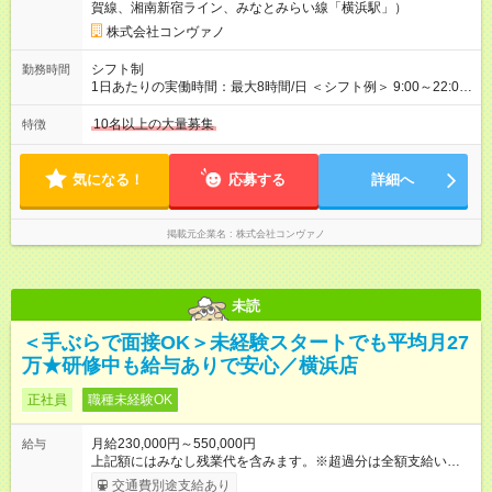
賀線、湘南新宿ライン、みなとみらい線「横浜駅」）
職手当3万円＋インセン14万5，781円＝42万5，781円 ◆店長
月給 25万円＋役職手当1万円＋インセン8万2，547円＝34万2，
株式会社コンヴァノ
547円 ◆社員(役職なし) 月給23万円＋インセン1万4701円＝24
万4，701円 ＜別途支給手当＞ ・インセンティブ：月10万円以
シフト制
勤務時間
上も可能！ ・賞与：年2回(6月/12月)※業績による ・交通費：月
1日あたりの実働時間：最大8時間/日 ＜シフト例＞ 9:00～22:00
上限3万円 ＜昇給制度＞※正社員後 ・昇給額：平均1万円(1回あ
でのシフト制（実働8時間／休憩60分） ※残業時間は月平均で
たり) ・回数：随時 ・反映時期：次月の給与から ・評価手法：
10時間程度 ※営業時間は【平日】11：00～22：00、【土日祝】
10名以上の大量募集
特徴
社内評価に基づく ※あなたの頑張りをしっかり評価します！で
10：00～21：00です。商業施設内店舗は施設の営業時間に準じ
きることが増えるほどお給料に反映される環境です。 【試用期
ます。
間】試用期間あり 試用期間の長さ：6ヶ月 ※ 雇用形態と給与
気になる！
応募する
詳細へ
に、本採用時と異なる部分があります。 雇用形態：中途採用
（契約社員） 給与：月給 220,000円以上 上記額にはみなし残業
代を含みます。※超過分は全額支給いたします。 みなし残業
掲載元企業名
株式会社コンヴァノ
代 8,552円／月 みなし残業時間 5.5時間／月
未読
＜手ぶらで面接OK＞未経験スタートでも平均月27
万★研修中も給与ありで安心／横浜店
正社員
職種未経験OK
月給230,000円～550,000円
給与
上記額にはみなし残業代を含みます。※超過分は全額支給いたし
ます。 みなし残業代 8,940円／月 みなし残業時間 5.5時間／月
交通費別途支給あり