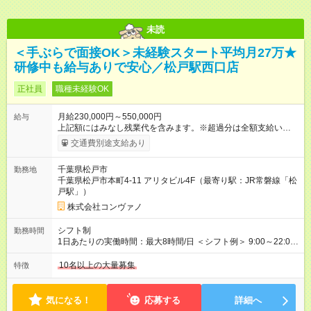
未読
＜手ぶらで面接OK＞未経験スタート平均月27万★
研修中も給与ありで安心／松戸駅西口店
正社員
職種未経験OK
月給230,000円～550,000円
給与
上記額にはみなし残業代を含みます。※超過分は全額支給いたし
ます。 みなし残業代 8,940円／月 みなし残業時間 5.5時間／月
交通費別途支給あり
上記には、月5.5時間分のみなし残業代(8，940円)を含む。超過
分は別途支給。 ・研修期間6ヶ月 ※研修期間中は月給220，000
千葉県松戸市
勤務地
円～ （期間中は契約社員） ※社内基準を満たした場合は、その
千葉県松戸市本町4-11 アリタビル4F（最寄り駅：JR常磐線「松
後正規登用可 【年収例】 ◆エリアマネージャー 月給25万円＋役
戸駅」）
職手当3万円＋インセン14万5，781円＝42万5，781円 ◆店長
月給 25万円＋役職手当1万円＋インセン8万2，547円＝34万2，
株式会社コンヴァノ
547円 ◆社員(役職なし) 月給23万円＋インセン1万4701円＝24
万4，701円 ＜別途支給手当＞ ・インセンティブ：月10万円以
シフト制
勤務時間
上も可能！ ・賞与：年2回(6月/12月)※業績による ・交通費：月
1日あたりの実働時間：最大8時間/日 ＜シフト例＞ 9:00～22:00
上限3万円 ＜昇給制度＞※正社員後 ・昇給額：平均1万円(1回あ
でのシフト制（実働8時間／休憩60分） ※残業時間は月平均で
たり) ・回数：随時 ・反映時期：次月の給与から ・評価手法：
10時間程度 ※営業時間は【平日】11：00～22：00、【土日祝】
10名以上の大量募集
特徴
社内評価に基づく ※あなたの頑張りをしっかり評価します！で
10：00～21：00です。商業施設内店舗は施設の営業時間に準じ
きることが増えるほどお給料に反映される環境です。 【試用期
ます。
間】試用期間あり 試用期間の長さ：6ヶ月 ※ 雇用形態と給与
気になる！
応募する
詳細へ
に、本採用時と異なる部分があります。 雇用形態：中途採用