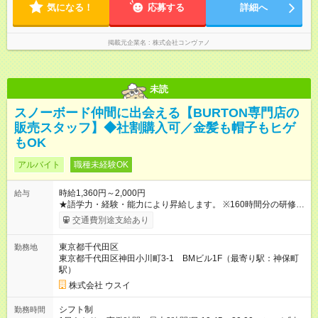
気になる！
応募する
詳細へ
掲載元企業名
株式会社コンヴァノ
未読
スノーボード仲間に出会える【BURTON専門店の
販売スタッフ】◆社割購入可／金髪も帽子もヒゲ
もOK
アルバイト
職種未経験OK
時給1,360円～2,000円
給与
★語学力・経験・能力により昇給します。 ※160時間分の研修期
間あり。期間中は、時給1,226円となります。 【試用期間】試用
交通費別途支給あり
期間なし
東京都千代田区
勤務地
東京都千代田区神田小川町3-1 BMビル1F（最寄り駅：神保町
駅）
株式会社 ウスイ
シフト制
勤務時間