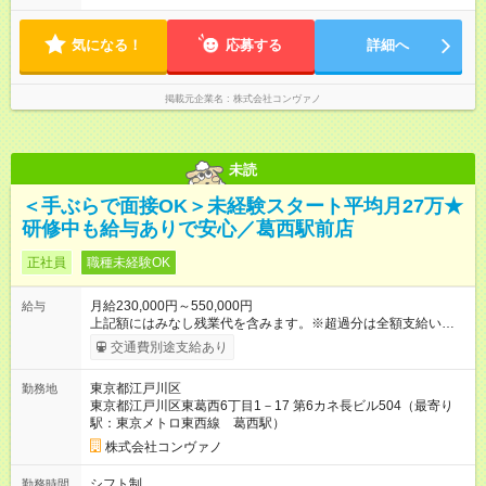
社内評価に基づく ※あなたの頑張りをしっかり評価します！で
10：00～21：00です。商業施設内店舗は施設の営業時間に準じ
きることが増えるほどお給料に反映される環境です。 【試用期
ます。
間】試用期間あり 試用期間の長さ：6ヶ月 ※ 雇用形態と給与
気になる！
応募する
詳細へ
に、本採用時と異なる部分があります。 雇用形態：中途採用
（契約社員） 給与：月給 220,000円以上 上記額にはみなし残業
代を含みます。※超過分は全額支給いたします。 みなし残業
掲載元企業名
株式会社コンヴァノ
代 8,552円／月 みなし残業時間 5.5時間／月
未読
＜手ぶらで面接OK＞未経験スタート平均月27万★
研修中も給与ありで安心／葛西駅前店
正社員
職種未経験OK
月給230,000円～550,000円
給与
上記額にはみなし残業代を含みます。※超過分は全額支給いたし
ます。 みなし残業代 8,940円／月 みなし残業時間 5.5時間／月
交通費別途支給あり
上記には、月5.5時間分のみなし残業代(8，940円)を含む。超過
分は別途支給。 ・研修期間6ヶ月 ※研修期間中は月給220，000
東京都江戸川区
勤務地
円～ （期間中は契約社員） ※社内基準を満たした場合は、その
東京都江戸川区東葛西6丁目1－17 第6カネ長ビル504（最寄り
後正規登用可 【年収例】 ◆エリアマネージャー 月給25万円＋役
駅：東京メトロ東西線 葛西駅）
職手当3万円＋インセン14万5，781円＝42万5，781円 ◆店長
月給 25万円＋役職手当1万円＋インセン8万2，547円＝34万2，
株式会社コンヴァノ
547円 ◆社員(役職なし) 月給23万円＋インセン1万4701円＝24
万4，701円 ＜別途支給手当＞ ・インセンティブ：月10万円以
シフト制
勤務時間