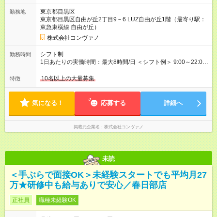
分は別途支給。 ・研修期間6ヶ月 ※研修期間中は月給220，000
東京都目黒区
勤務地
円～ （期間中は契約社員） ※社内基準を満たした場合は、その
東京都目黒区自由が丘2丁目9－6 LUZ自由が丘1階（最寄り駅：
後正規登用可 【年収例】 ◆エリアマネージャー 月給25万円＋役
東急東横線 自由が丘）
職手当3万円＋インセン14万5，781円＝42万5，781円 ◆店長
月給 25万円＋役職手当1万円＋インセン8万2，547円＝34万2，
株式会社コンヴァノ
547円 ◆社員(役職なし) 月給23万円＋インセン1万4701円＝24
万4，701円 ＜別途支給手当＞ ・インセンティブ：月10万円以
シフト制
勤務時間
上も可能！ ・賞与：年2回(6月/12月)※業績による ・交通費：月
1日あたりの実働時間：最大8時間/日 ＜シフト例＞ 9:00～22:00
上限3万円 ＜昇給制度＞※正社員後 ・昇給額：平均1万円(1回あ
でのシフト制（実働8時間／休憩60分） ※残業時間は月平均で
たり) ・回数：随時 ・反映時期：次月の給与から ・評価手法：
10時間程度 ※営業時間は【平日】11：00～22：00、【土日祝】
10名以上の大量募集
特徴
社内評価に基づく ※あなたの頑張りをしっかり評価します！で
10：00～21：00です。商業施設内店舗は施設の営業時間に準じ
きることが増えるほどお給料に反映される環境です。 【試用期
ます。
間】試用期間あり 試用期間の長さ：6ヶ月 ※ 雇用形態と給与
気になる！
応募する
詳細へ
に、本採用時と異なる部分があります。 雇用形態：中途採用
（契約社員） 給与：月給 220,000円以上 上記額にはみなし残業
代を含みます。※超過分は全額支給いたします。 みなし残業
掲載元企業名
株式会社コンヴァノ
代 8,552円／月 みなし残業時間 5.5時間／月
未読
＜手ぶらで面接OK＞未経験スタートでも平均月27
万★研修中も給与ありで安心／春日部店
正社員
職種未経験OK