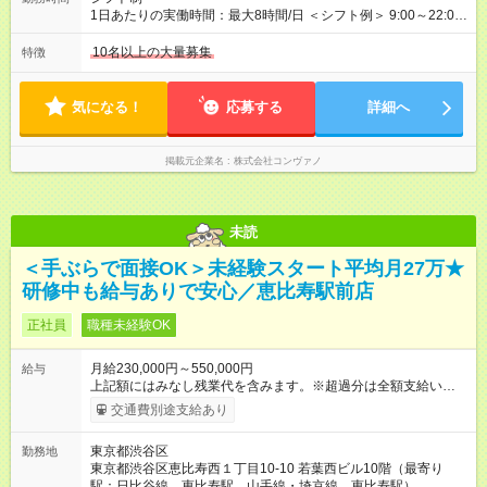
上も可能！ ・賞与：年2回(6月/12月)※業績による ・交通費：月
1日あたりの実働時間：最大8時間/日 ＜シフト例＞ 9:00～22:00
上限3万円 ＜昇給制度＞※正社員後 ・昇給額：平均1万円(1回あ
でのシフト制（実働8時間／休憩60分） ※残業時間は月平均で
たり) ・回数：随時 ・反映時期：次月の給与から ・評価手法：
10時間程度 ※営業時間は【平日】11：00～22：00、【土日祝】
10名以上の大量募集
特徴
社内評価に基づく ※あなたの頑張りをしっかり評価します！で
10：00～21：00です。商業施設内店舗は施設の営業時間に準じ
きることが増えるほどお給料に反映される環境です。 【試用期
ます。
間】試用期間あり 試用期間の長さ：6ヶ月 ※ 雇用形態と給与
気になる！
応募する
詳細へ
に、本採用時と異なる部分があります。 雇用形態：中途採用
（契約社員） 給与：月給 220,000円以上 上記額にはみなし残業
代を含みます。※超過分は全額支給いたします。 みなし残業
掲載元企業名
株式会社コンヴァノ
代 8,552円／月 みなし残業時間 5.5時間／月
未読
＜手ぶらで面接OK＞未経験スタート平均月27万★
研修中も給与ありで安心／恵比寿駅前店
正社員
職種未経験OK
月給230,000円～550,000円
給与
上記額にはみなし残業代を含みます。※超過分は全額支給いたし
ます。 みなし残業代 8,940円／月 みなし残業時間 5.5時間／月
交通費別途支給あり
上記には、月5.5時間分のみなし残業代(8，940円)を含む。超過
分は別途支給。 ・研修期間6ヶ月 ※研修期間中は月給220，000
東京都渋谷区
勤務地
円～ （期間中は契約社員） ※社内基準を満たした場合は、その
東京都渋谷区恵比寿西１丁目10-10 若葉西ビル10階（最寄り
後正規登用可 【年収例】 ◆エリアマネージャー 月給25万円＋役
駅：日比谷線 恵比寿駅 山手線・埼京線 恵比寿駅）