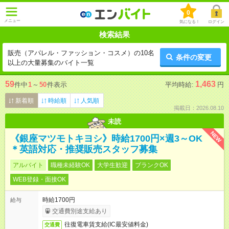
0
メニュー
気になる！
ログイン
検索結果
販売（アパレル・ファッション・コスメ）の10名
条件の変更
以上の大量募集のバイト一覧
59
1,463
件中
1
～
50
件表示
平均時給:
円
新着順
時給順
人気順
掲載日：2026.08.10
未読
NEW
《銀座マツモトキヨシ》時給1700円×週3～OK
＊英語対応・推奨販売スタッフ募集
アルバイト
職種未経験OK
大学生歓迎
ブランクOK
WEB登録・面接OK
時給1700円
給与
交通費別途支給あり
往復電車賃支給(IC最安値料金)
交通費