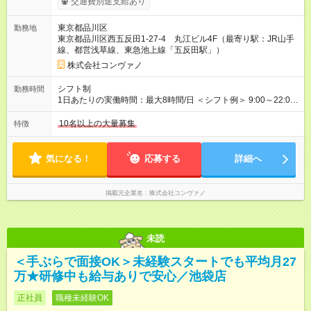
交通費別途支給あり
上記には、月5.5時間分のみなし残業代(8，940円)を含む。超過
分は別途支給。 ・研修期間6ヶ月 ※研修期間中は月給220，000
東京都品川区
勤務地
円～ （期間中は契約社員） ※社内基準を満たした場合は、その
東京都品川区西五反田1-27-4 丸江ビル4F（最寄り駅：JR山手
後正規登用可 【年収例】 ◆エリアマネージャー 月給25万円＋役
線、都営浅草線、東急池上線「五反田駅」）
職手当3万円＋インセン14万5，781円＝42万5，781円 ◆店長
月給 25万円＋役職手当1万円＋インセン8万2，547円＝34万2，
株式会社コンヴァノ
547円 ◆社員(役職なし) 月給23万円＋インセン1万4701円＝24
万4，701円 ＜別途支給手当＞ ・インセンティブ：月10万円以
シフト制
勤務時間
上も可能！ ・賞与：年2回(6月/12月)※業績による ・交通費：月
1日あたりの実働時間：最大8時間/日 ＜シフト例＞ 9:00～22:00
上限3万円 ＜昇給制度＞※正社員後 ・昇給額：平均1万円(1回あ
でのシフト制（実働8時間／休憩60分） ※残業時間は月平均で
たり) ・回数：随時 ・反映時期：次月の給与から ・評価手法：
10時間程度 ※営業時間は【平日】11：00～22：00、【土日祝】
10名以上の大量募集
特徴
社内評価に基づく ※あなたの頑張りをしっかり評価します！で
10：00～21：00です。商業施設内店舗は施設の営業時間に準じ
きることが増えるほどお給料に反映される環境です。 【試用期
ます。
間】試用期間あり 試用期間の長さ：6ヶ月 ※ 雇用形態と給与
気になる！
応募する
詳細へ
に、本採用時と異なる部分があります。 雇用形態：中途採用
（契約社員） 給与：月給 220,000円以上 上記額にはみなし残業
代を含みます。※超過分は全額支給いたします。 みなし残業
掲載元企業名
株式会社コンヴァノ
代 8,552円／月 みなし残業時間 5.5時間／月
未読
＜手ぶらで面接OK＞未経験スタートでも平均月27
万★研修中も給与ありで安心／池袋店
正社員
職種未経験OK