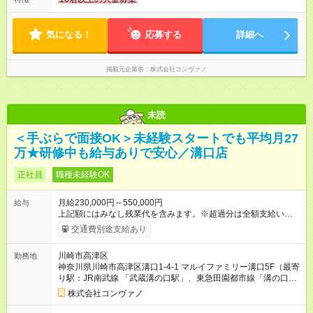
社内評価に基づく ※あなたの頑張りをしっかり評価します！で
10：00～21：00です。商業施設内店舗は施設の営業時間に準じ
きることが増えるほどお給料に反映される環境です。 【試用期
ます。
間】試用期間あり 試用期間の長さ：6ヶ月 ※ 雇用形態と給与
気になる！
応募する
詳細へ
に、本採用時と異なる部分があります。 雇用形態：中途採用
（契約社員） 給与：月給 220,000円以上 上記額にはみなし残業
代を含みます。※超過分は全額支給いたします。 みなし残業
掲載元企業名
株式会社コンヴァノ
代 8,552円／月 みなし残業時間 5.5時間／月
未読
＜手ぶらで面接OK＞未経験スタートでも平均月27
万★研修中も給与ありで安心／溝口店
正社員
職種未経験OK
月給230,000円～550,000円
給与
上記額にはみなし残業代を含みます。※超過分は全額支給いたし
ます。 みなし残業代 8,940円／月 みなし残業時間 5.5時間／月
交通費別途支給あり
上記には、月5.5時間分のみなし残業代(8，940円)を含む。超過
分は別途支給。 ・研修期間6ヶ月 ※研修期間中は月給220，000
川崎市高津区
勤務地
円～ （期間中は契約社員） ※社内基準を満たした場合は、その
神奈川県川崎市高津区溝口1-4-1 マルイファミリー溝口5F（最寄
後正規登用可 【年収例】 ◆エリアマネージャー 月給25万円＋役
り駅：JR南武線 「武蔵溝の口駅」、東急田園都市線「溝の口
職手当3万円＋インセン14万5，781円＝42万5，781円 ◆店長
駅」）
月給 25万円＋役職手当1万円＋インセン8万2，547円＝34万2，
株式会社コンヴァノ
547円 ◆社員(役職なし) 月給23万円＋インセン1万4701円＝24