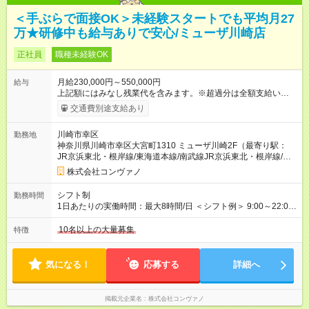
＜手ぶらで面接OK＞未経験スタートでも平均月27
万★研修中も給与ありで安心/ミューザ川崎店
正社員
職種未経験OK
月給230,000円～550,000円
給与
上記額にはみなし残業代を含みます。※超過分は全額支給いたし
ます。 みなし残業代 8,940円／月 みなし残業時間 5.5時間／月
交通費別途支給あり
上記には、月5.5時間分のみなし残業代(8，940円)を含む。超過
分は別途支給。 ・研修期間6ヶ月 ※研修期間中は月給220，000
川崎市幸区
勤務地
円～ （期間中は契約社員） ※社内基準を満たした場合は、その
神奈川県川崎市幸区大宮町1310 ミューザ川崎2F（最寄り駅：
後正規登用可 【年収例】 ◆エリアマネージャー 月給25万円＋役
JR京浜東北・根岸線/東海道本線/南武線JR京浜東北・根岸線/東
職手当3万円＋インセン14万5，781円＝42万5，781円 ◆店長
海道本線/南武線）
月給 25万円＋役職手当1万円＋インセン8万2，547円＝34万2，
株式会社コンヴァノ
547円 ◆社員(役職なし) 月給23万円＋インセン1万4701円＝24
万4，701円 ＜別途支給手当＞ ・インセンティブ：月10万円以
シフト制
勤務時間
上も可能！ ・賞与：年2回(6月/12月)※業績による ・交通費：月
1日あたりの実働時間：最大8時間/日 ＜シフト例＞ 9:00～22:00
上限3万円 ＜昇給制度＞※正社員後 ・昇給額：平均1万円(1回あ
でのシフト制（実働8時間／休憩60分） ※残業時間は月平均で
たり) ・回数：随時 ・反映時期：次月の給与から ・評価手法：
10時間程度 ※営業時間は【平日】11：00～22：00、【土日祝】
10名以上の大量募集
特徴
社内評価に基づく ※あなたの頑張りをしっかり評価します！で
10：00～21：00です。商業施設内店舗は施設の営業時間に準じ
きることが増えるほどお給料に反映される環境です。 【試用期
ます。
間】試用期間あり 試用期間の長さ：6ヶ月 ※ 雇用形態と給与
気になる！
応募する
詳細へ
に、本採用時と異なる部分があります。 雇用形態：中途採用
（契約社員） 給与：月給 220,000円以上 上記額にはみなし残業
代を含みます。※超過分は全額支給いたします。 みなし残業
掲載元企業名
株式会社コンヴァノ
代 8,552円／月 みなし残業時間 5.5時間／月