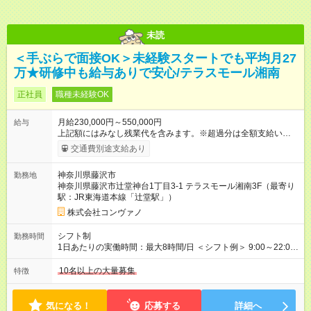
未読
＜手ぶらで面接OK＞未経験スタートでも平均月27
万★研修中も給与ありで安心/テラスモール湘南
正社員
職種未経験OK
月給230,000円～550,000円
給与
上記額にはみなし残業代を含みます。※超過分は全額支給いたし
ます。 みなし残業代 8,940円／月 みなし残業時間 5.5時間／月
交通費別途支給あり
上記には、月5.5時間分のみなし残業代(8，940円)を含む。超過
分は別途支給。 ・研修期間6ヶ月 ※研修期間中は月給220，000
神奈川県藤沢市
勤務地
円～ （期間中は契約社員） ※社内基準を満たした場合は、その
神奈川県藤沢市辻堂神台1丁目3-1 テラスモール湘南3F（最寄り
後正規登用可 【年収例】 ◆エリアマネージャー 月給25万円＋役
駅：JR東海道本線「辻堂駅」）
職手当3万円＋インセン14万5，781円＝42万5，781円 ◆店長
月給 25万円＋役職手当1万円＋インセン8万2，547円＝34万2，
株式会社コンヴァノ
547円 ◆社員(役職なし) 月給23万円＋インセン1万4701円＝24
万4，701円 ＜別途支給手当＞ ・インセンティブ：月10万円以
シフト制
勤務時間
上も可能！ ・賞与：年2回(6月/12月)※業績による ・交通費：月
1日あたりの実働時間：最大8時間/日 ＜シフト例＞ 9:00～22:00
上限3万円 ＜昇給制度＞※正社員後 ・昇給額：平均1万円(1回あ
でのシフト制（実働8時間／休憩60分） ※残業時間は月平均で
たり) ・回数：随時 ・反映時期：次月の給与から ・評価手法：
10時間程度 ※営業時間は【平日】11：00～22：00、【土日祝】
10名以上の大量募集
特徴
社内評価に基づく ※あなたの頑張りをしっかり評価します！で
10：00～21：00です。商業施設内店舗は施設の営業時間に準じ
きることが増えるほどお給料に反映される環境です。 【試用期
ます。
間】試用期間あり 試用期間の長さ：6ヶ月 ※ 雇用形態と給与
気になる！
応募する
詳細へ