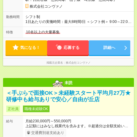
職手当3万円＋インセン14万5，781円＝42万5，781円 ◆店長
月給 25万円＋役職手当1万円＋インセン8万2，547円＝34万2，
株式会社コンヴァノ
547円 ◆社員(役職なし) 月給23万円＋インセン1万4701円＝24
万4，701円 ＜別途支給手当＞ ・インセンティブ：月10万円以
シフト制
勤務時間
上も可能！ ・賞与：年2回(6月/12月)※業績による ・交通費：月
1日あたりの実働時間：最大8時間/日 ＜シフト例＞ 9:00～22:00
上限3万円 ＜昇給制度＞※正社員後 ・昇給額：平均1万円(1回あ
でのシフト制（実働8時間／休憩60分） ※残業時間は月平均で
たり) ・回数：随時 ・反映時期：次月の給与から ・評価手法：
10時間程度 ※営業時間は【平日】11：00～22：00、【土日祝】
10名以上の大量募集
特徴
社内評価に基づく ※あなたの頑張りをしっかり評価します！で
10：00～21：00です。商業施設内店舗は施設の営業時間に準じ
きることが増えるほどお給料に反映される環境です。 【試用期
ます。
間】試用期間あり 試用期間の長さ：6ヶ月 ※ 雇用形態と給与
気になる！
応募する
詳細へ
に、本採用時と異なる部分があります。 雇用形態：中途採用
（契約社員） 給与：月給 220,000円以上 上記額にはみなし残業
代を含みます。※超過分は全額支給いたします。 みなし残業
掲載元企業名
株式会社コンヴァノ
代 8,552円／月 みなし残業時間 5.5時間／月
未読
＜手ぶらで面接OK＞未経験スタート平均月27万★
研修中も給与ありで安心／自由が丘店
正社員
職種未経験OK
月給230,000円～550,000円
給与
上記額にはみなし残業代を含みます。※超過分は全額支給いたし
ます。 みなし残業代 8,940円／月 みなし残業時間 5.5時間／月
交通費別途支給あり
上記には、月5.5時間分のみなし残業代(8，940円)を含む。超過