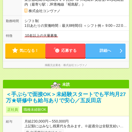
後正規登用可 【年収例】 ◆エリアマネージャー 月給25万円＋役
内（最寄り駅：JR青梅線「昭島駅」）
職手当3万円＋インセン14万5，781円＝42万5，781円 ◆店長
月給 25万円＋役職手当1万円＋インセン8万2，547円＝34万2，
株式会社コンヴァノ
547円 ◆社員(役職なし) 月給23万円＋インセン1万4701円＝24
万4，701円 ＜別途支給手当＞ ・インセンティブ：月10万円以
シフト制
勤務時間
上も可能！ ・賞与：年2回(6月/12月)※業績による ・交通費：月
1日あたりの実働時間：最大8時間/日 ＜シフト例＞ 9:00～22:00
上限3万円 ＜昇給制度＞※正社員後 ・昇給額：平均1万円(1回あ
でのシフト制（実働8時間／休憩60分） ※残業時間は月平均で
たり) ・回数：随時 ・反映時期：次月の給与から ・評価手法：
10時間程度 ※営業時間は【平日】11：00～22：00、【土日祝】
10名以上の大量募集
特徴
社内評価に基づく ※あなたの頑張りをしっかり評価します！で
10：00～21：00です。商業施設内店舗は施設の営業時間に準じ
きることが増えるほどお給料に反映される環境です。 【試用期
ます。
間】試用期間あり 試用期間の長さ：6ヶ月 ※ 雇用形態と給与
気になる！
応募する
詳細へ
に、本採用時と異なる部分があります。 雇用形態：中途採用
（契約社員） 給与：月給 220,000円以上 上記額にはみなし残業
代を含みます。※超過分は全額支給いたします。 みなし残業
掲載元企業名
株式会社コンヴァノ
代 8,552円／月 みなし残業時間 5.5時間／月
未読
＜手ぶらで面接OK＞未経験スタートでも平均月27
万★研修中も給与ありで安心／五反田店
正社員
職種未経験OK
月給230,000円～550,000円
給与
上記額にはみなし残業代を含みます。※超過分は全額支給いたし
ます。 みなし残業代 8,940円／月 みなし残業時間 5.5時間／月