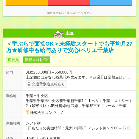
に、本採用時と異なる部分があります。 雇用形態：中途採用
（契約社員） 給与：月給 220,000円以上 上記額にはみなし残業
代を含みます。※超過分は全額支給いたします。 みなし残業
掲載元企業名
株式会社コンヴァノ
代 8,552円／月 みなし残業時間 5.5時間／月
未読
＜手ぶらで面接OK＞未経験スタートでも平均月27
万★研修中も給与ありで安心/ペリエ千葉店
正社員
職種未経験OK
月給230,000円～550,000円
給与
上記額にはみなし残業代を含みます。※超過分は全額支給いたし
ます。 みなし残業代 8,940円／月 みなし残業時間 5.5時間／月
交通費別途支給あり
上記には、月5.5時間分のみなし残業代(8，940円)を含む。超過
分は別途支給。 ・研修期間6ヶ月 ※研修期間中は月給220，000
千葉市中央区
勤務地
円～ （期間中は契約社員） ※社内基準を満たした場合は、その
千葉県千葉市中央区新千葉新千葉1-1-1 ペリエ千葉 ストリート
後正規登用可 【年収例】 ◆エリアマネージャー 月給25万円＋役
2（最寄り駅：JR外房線/総武線、千葉都市モノレール「千葉
職手当3万円＋インセン14万5，781円＝42万5，781円 ◆店長
駅」、京成千葉線 「京成千葉駅」）
月給 25万円＋役職手当1万円＋インセン8万2，547円＝34万2，
株式会社コンヴァノ
547円 ◆社員(役職なし) 月給23万円＋インセン1万4701円＝24
万4，701円 ＜別途支給手当＞ ・インセンティブ：月10万円以
シフト制
勤務時間
上も可能！ ・賞与：年2回(6月/12月)※業績による ・交通費：月
1日あたりの実働時間：最大8時間/日 ＜シフト例＞ 9:00～22:00
上限3万円 ＜昇給制度＞※正社員後 ・昇給額：平均1万円(1回あ
でのシフト制（実働8時間／休憩60分） ※残業時間は月平均で
たり) ・回数：随時 ・反映時期：次月の給与から ・評価手法：
10時間程度 ※営業時間は【平日】11：00～22：00、【土日祝】
10名以上の大量募集
特徴