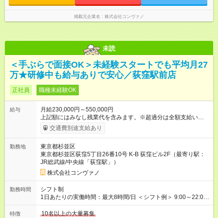
（契約社員） 給与：月給 220,000円以上 上記額にはみなし残業
代を含みます。※超過分は全額支給いたします。 みなし残業
掲載元企業名
株式会社コンヴァノ
代 8,552円／月 みなし残業時間 5.5時間／月
未読
＜手ぶらで面接OK＞未経験スタートでも平均月27
万★研修中も給与ありで安心／荻窪駅前店
正社員
職種未経験OK
月給230,000円～550,000円
給与
上記額にはみなし残業代を含みます。※超過分は全額支給いたし
ます。 みなし残業代 8,940円／月 みなし残業時間 5.5時間／月
交通費別途支給あり
上記には、月5.5時間分のみなし残業代(8，940円)を含む。超過
分は別途支給。 ・研修期間6ヶ月 ※研修期間中は月給220，000
東京都杉並区
勤務地
円～ （期間中は契約社員） ※社内基準を満たした場合は、その
東京都杉並区荻窪5丁目26番10号 K-B 荻窪ビル2F（最寄り駅：
後正規登用可 【年収例】 ◆エリアマネージャー 月給25万円＋役
JR総武線/中央線「荻窪駅」）
職手当3万円＋インセン14万5，781円＝42万5，781円 ◆店長
月給 25万円＋役職手当1万円＋インセン8万2，547円＝34万2，
株式会社コンヴァノ
547円 ◆社員(役職なし) 月給23万円＋インセン1万4701円＝24
万4，701円 ＜別途支給手当＞ ・インセンティブ：月10万円以
シフト制
勤務時間
上も可能！ ・賞与：年2回(6月/12月)※業績による ・交通費：月
1日あたりの実働時間：最大8時間/日 ＜シフト例＞ 9:00～22:00
上限3万円 ＜昇給制度＞※正社員後 ・昇給額：平均1万円(1回あ
でのシフト制（実働8時間／休憩60分） ※残業時間は月平均で
たり) ・回数：随時 ・反映時期：次月の給与から ・評価手法：
10時間程度 ※営業時間は【平日】11：00～22：00、【土日祝】
10名以上の大量募集
特徴