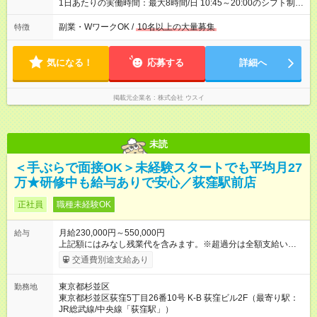
1日あたりの実働時間：最大8時間/日 10:45～20:00のシフト制
(1h休憩) ※繁忙期と閑散期により勤務時間が異なる場合がありま
す。 ★1日4時間～OK！
副業・WワークOK /
10名以上の大量募集
特徴
気になる！
応募する
詳細へ
掲載元企業名
株式会社 ウスイ
未読
＜手ぶらで面接OK＞未経験スタートでも平均月27
万★研修中も給与ありで安心／荻窪駅前店
正社員
職種未経験OK
月給230,000円～550,000円
給与
上記額にはみなし残業代を含みます。※超過分は全額支給いたし
ます。 みなし残業代 8,940円／月 みなし残業時間 5.5時間／月
交通費別途支給あり
上記には、月5.5時間分のみなし残業代(8，940円)を含む。超過
分は別途支給。 ・研修期間6ヶ月 ※研修期間中は月給220，000
東京都杉並区
勤務地
円～ （期間中は契約社員） ※社内基準を満たした場合は、その
東京都杉並区荻窪5丁目26番10号 K-B 荻窪ビル2F（最寄り駅：
後正規登用可 【年収例】 ◆エリアマネージャー 月給25万円＋役
JR総武線/中央線「荻窪駅」）
職手当3万円＋インセン14万5，781円＝42万5，781円 ◆店長