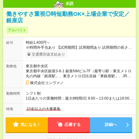
未読
働きやすさ重視◎時短勤務OK×上場企業で安定／
銀座店
アルバイト
時給1,400円～
給与
※時間外手当あり 【試用期間】試用期間あり 試用期間の長さ：2
ヶ月 雇用形態、給与は本採用時と同じです。 試用期間2か月 ※
交通費別途支給あり
ただし、会社の事情により、免除・短縮・延長することがあ
る。
東京都中央区
勤務地
東京都中央区銀座3-8-1 銀座NMビル7F（最寄り駅：東京メトロ
丸の内線「銀座駅」、東京メトロ日比谷線「東銀座駅」、JR山
手線「有楽町駅」）
株式会社コンヴァノ
シフト制
勤務時間
1日あたりの実働時間：最大8時間/日 9:00～13:00または18:00～
21:00 ※商業施設内店舗は施設の営業時間に準じます。 週2～相
談可 有給休暇あり(規定あり)
10名以上の大量募集
特徴
気になる！
応募する
詳細へ