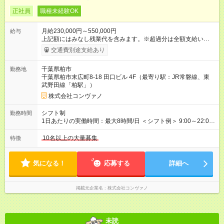
正社員
職種未経験OK
月給230,000円～550,000円
給与
上記額にはみなし残業代を含みます。※超過分は全額支給いたし
ます。 みなし残業代 8,940円／月 みなし残業時間 5.5時間／月
交通費別途支給あり
上記には、月5.5時間分のみなし残業代(8，940円)を含む。超過
分は別途支給。 ・研修期間6ヶ月 ※研修期間中は月給220，000
千葉県柏市
勤務地
円～ （期間中は契約社員） ※社内基準を満たした場合は、その
千葉県柏市末広町8-18 田口ビル 4F（最寄り駅：JR常磐線、東
後正規登用可 【年収例】 ◆エリアマネージャー 月給25万円＋役
武野田線「柏駅」）
職手当3万円＋インセン14万5，781円＝42万5，781円 ◆店長
月給 25万円＋役職手当1万円＋インセン8万2，547円＝34万2，
株式会社コンヴァノ
547円 ◆社員(役職なし) 月給23万円＋インセン1万4701円＝24
万4，701円 ＜別途支給手当＞ ・インセンティブ：月10万円以
シフト制
勤務時間
上も可能！ ・賞与：年2回(6月/12月)※業績による ・交通費：月
1日あたりの実働時間：最大8時間/日 ＜シフト例＞ 9:00～22:00
上限3万円 ＜昇給制度＞※正社員後 ・昇給額：平均1万円(1回あ
でのシフト制（実働8時間／休憩60分） ※残業時間は月平均で
たり) ・回数：随時 ・反映時期：次月の給与から ・評価手法：
10時間程度 ※営業時間は【平日】11：00～22：00、【土日祝】
10名以上の大量募集
特徴
社内評価に基づく ※あなたの頑張りをしっかり評価します！で
10：00～21：00です。商業施設内店舗は施設の営業時間に準じ
きることが増えるほどお給料に反映される環境です。 【試用期
ます。
間】試用期間あり 試用期間の長さ：6ヶ月 ※ 雇用形態と給与
気になる！
応募する
詳細へ
に、本採用時と異なる部分があります。 雇用形態：中途採用
（契約社員） 給与：月給 220,000円以上 上記額にはみなし残業
代を含みます。※超過分は全額支給いたします。 みなし残業
掲載元企業名
株式会社コンヴァノ
代 8,552円／月 みなし残業時間 5.5時間／月
未読