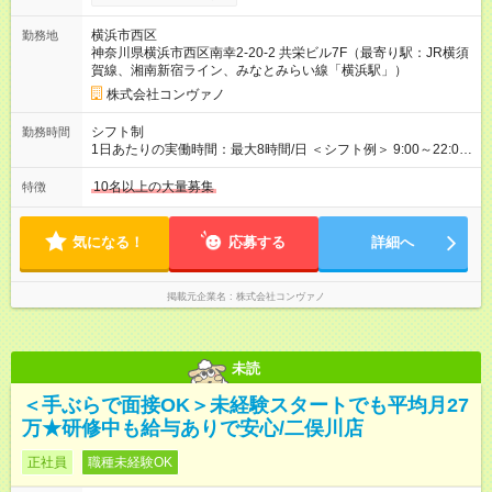
上記には、月5.5時間分のみなし残業代(8，940円)を含む。超過
分は別途支給。 ・研修期間6ヶ月 ※研修期間中は月給220，000
横浜市西区
勤務地
円～ （期間中は契約社員） ※社内基準を満たした場合は、その
神奈川県横浜市西区南幸2-20-2 共栄ビル7F（最寄り駅：JR横須
後正規登用可 【年収例】 ◆エリアマネージャー 月給25万円＋役
賀線、湘南新宿ライン、みなとみらい線「横浜駅」）
職手当3万円＋インセン14万5，781円＝42万5，781円 ◆店長
月給 25万円＋役職手当1万円＋インセン8万2，547円＝34万2，
株式会社コンヴァノ
547円 ◆社員(役職なし) 月給23万円＋インセン1万4701円＝24
万4，701円 ＜別途支給手当＞ ・インセンティブ：月10万円以
シフト制
勤務時間
上も可能！ ・賞与：年2回(6月/12月)※業績による ・交通費：月
1日あたりの実働時間：最大8時間/日 ＜シフト例＞ 9:00～22:00
上限3万円 ＜昇給制度＞※正社員後 ・昇給額：平均1万円(1回あ
でのシフト制（実働8時間／休憩60分） ※月平均の残業時間は、
たり) ・回数：随時 ・反映時期：次月の給与から ・評価手法：
17時間以下です。 ※営業時間は【平日】11：00～22：00、【土
10名以上の大量募集
特徴
社内評価に基づく ※あなたの頑張りをしっかり評価します！で
日祝】10：00～21：00です。商業施設内店舗は施設の営業時間
きることが増えるほどお給料に反映される環境です。 【試用期
に準じます。
間】試用期間あり 試用期間の長さ：6ヶ月 ※ 雇用形態と給与
気になる！
応募する
詳細へ
に、本採用時と異なる部分があります。 雇用形態：中途採用
（契約社員） 給与：月給 220,000円以上 上記額にはみなし残業
代を含みます。※超過分は全額支給いたします。 みなし残業
掲載元企業名
株式会社コンヴァノ
代 8,552円／月 みなし残業時間 5.5時間／月
未読
＜手ぶらで面接OK＞未経験スタートでも平均月27
万★研修中も給与ありで安心/二俣川店
正社員
職種未経験OK