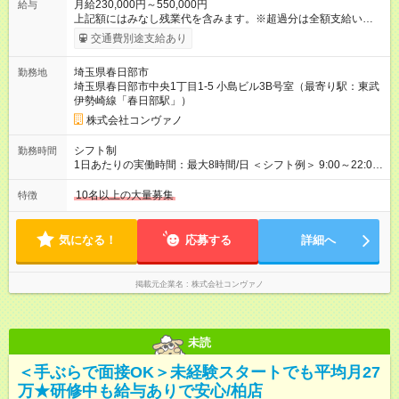
月給230,000円～550,000円
給与
上記額にはみなし残業代を含みます。※超過分は全額支給いたし
ます。 みなし残業代 8,940円／月 みなし残業時間 5.5時間／月
交通費別途支給あり
上記には、月5.5時間分のみなし残業代(8，940円)を含む。超過
分は別途支給。 ・研修期間6ヶ月 ※研修期間中は月給220，000
埼玉県春日部市
勤務地
円～ （期間中は契約社員） ※社内基準を満たした場合は、その
埼玉県春日部市中央1丁目1-5 小島ビル3B号室（最寄り駅：東武
後正規登用可 【年収例】 ◆エリアマネージャー 月給25万円＋役
伊勢崎線「春日部駅」）
職手当3万円＋インセン14万5，781円＝42万5，781円 ◆店長
月給 25万円＋役職手当1万円＋インセン8万2，547円＝34万2，
株式会社コンヴァノ
547円 ◆社員(役職なし) 月給23万円＋インセン1万4701円＝24
万4，701円 ＜別途支給手当＞ ・インセンティブ：月10万円以
シフト制
勤務時間
上も可能！ ・賞与：年2回(6月/12月)※業績による ・交通費：月
1日あたりの実働時間：最大8時間/日 ＜シフト例＞ 9:00～22:00
上限3万円 ＜昇給制度＞※正社員後 ・昇給額：平均1万円(1回あ
でのシフト制（実働8時間／休憩60分） ※残業時間は月平均で
たり) ・回数：随時 ・反映時期：次月の給与から ・評価手法：
10時間程度 ※営業時間は【平日】11：00～22：00、【土日祝】
10名以上の大量募集
特徴
社内評価に基づく ※あなたの頑張りをしっかり評価します！で
10：00～21：00です。商業施設内店舗は施設の営業時間に準じ
きることが増えるほどお給料に反映される環境です。 【試用期
ます。
間】試用期間あり 試用期間の長さ：6ヶ月 ※ 雇用形態と給与
気になる！
応募する
詳細へ
に、本採用時と異なる部分があります。 雇用形態：中途採用
（契約社員） 給与：月給 220,000円以上 上記額にはみなし残業
代を含みます。※超過分は全額支給いたします。 みなし残業
掲載元企業名
株式会社コンヴァノ
代 8,552円／月 みなし残業時間 5.5時間／月
未読
＜手ぶらで面接OK＞未経験スタートでも平均月27
万★研修中も給与ありで安心/柏店