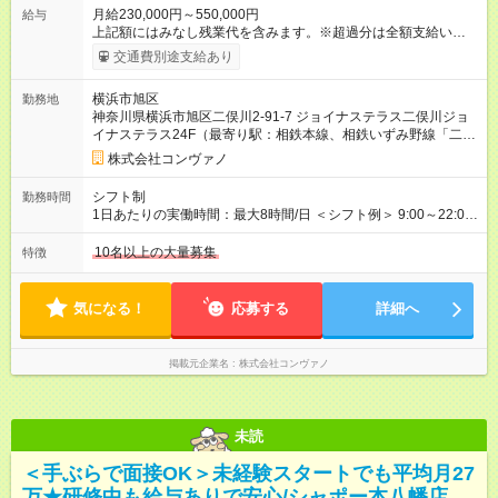
月給230,000円～550,000円
給与
上記額にはみなし残業代を含みます。※超過分は全額支給いたし
ます。 みなし残業代 8,940円／月 みなし残業時間 5.5時間／月
交通費別途支給あり
上記には、月5.5時間分のみなし残業代(8，940円)を含む。超過
分は別途支給。 ・研修期間6ヶ月 ※研修期間中は月給220，000
横浜市旭区
勤務地
円～ （期間中は契約社員） ※社内基準を満たした場合は、その
神奈川県横浜市旭区二俣川2-91-7 ジョイナステラス二俣川ジョ
後正規登用可 【年収例】 ◆エリアマネージャー 月給25万円＋役
イナステラス24F（最寄り駅：相鉄本線、相鉄いずみ野線「二俣
職手当3万円＋インセン14万5，781円＝42万5，781円 ◆店長
川駅」）
月給 25万円＋役職手当1万円＋インセン8万2，547円＝34万2，
株式会社コンヴァノ
547円 ◆社員(役職なし) 月給23万円＋インセン1万4701円＝24
万4，701円 ＜別途支給手当＞ ・インセンティブ：月10万円以
シフト制
勤務時間
上も可能！ ・賞与：年2回(6月/12月)※業績による ・交通費：月
1日あたりの実働時間：最大8時間/日 ＜シフト例＞ 9:00～22:00
上限3万円 ＜昇給制度＞※正社員後 ・昇給額：平均1万円(1回あ
でのシフト制（実働8時間／休憩60分） ※残業時間は月平均で
たり) ・回数：随時 ・反映時期：次月の給与から ・評価手法：
10時間程度 ※営業時間は【平日】11：00～22：00、【土日祝】
10名以上の大量募集
特徴
社内評価に基づく ※あなたの頑張りをしっかり評価します！で
10：00～21：00です。商業施設内店舗は施設の営業時間に準じ
きることが増えるほどお給料に反映される環境です。 【試用期
ます。
間】試用期間あり 試用期間の長さ：6ヶ月 ※ 雇用形態と給与
気になる！
応募する
詳細へ
に、本採用時と異なる部分があります。 雇用形態：中途採用
（契約社員） 給与：月給 220,000円以上 上記額にはみなし残業
代を含みます。※超過分は全額支給いたします。 みなし残業
掲載元企業名
株式会社コンヴァノ
代 8,552円／月 みなし残業時間 5.5時間／月
未読
＜手ぶらで面接OK＞未経験スタートでも平均月27
万★研修中も給与ありで安心/シャポー本八幡店