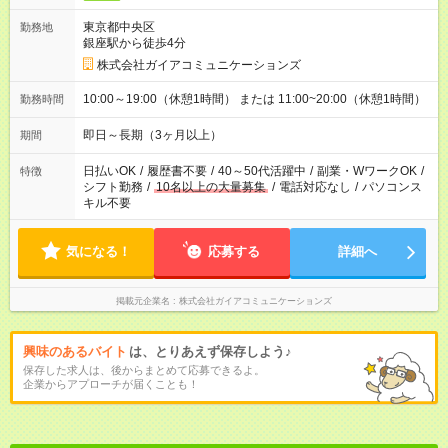
東京都中央区
勤務地
銀座駅から徒歩4分
株式会社ガイアコミュニケーションズ
10:00～19:00（休憩1時間） または 11:00~20:00（休憩1時間）
勤務時間
即日～長期（3ヶ月以上）
期間
日払いOK
/
履歴書不要
/
40～50代活躍中
/
副業・WワークOK
/
特徴
シフト勤務
/
10名以上の大量募集
/
電話対応なし
/
パソコンス
キル不要
気になる！
応募する
詳細へ
掲載元企業名
株式会社ガイアコミュニケーションズ
興味のあるバイト
は、とりあえず保存しよう♪
保存した求人は、後からまとめて応募できるよ。
企業からアプローチが届くことも！