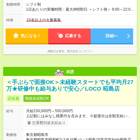
万4，701円 ＜別途支給手当＞ ・インセンティブ：月10万円以
シフト制
勤務時間
上も可能！ ・賞与：年2回(6月/12月)※業績による ・交通費：月
1日あたりの実働時間：最大8時間/日 ＜シフト例＞ 9:00～22:00
上限3万円 ＜昇給制度＞※正社員後 ・昇給額：平均1万円(1回あ
でのシフト制（実働8時間／休憩60分） ※残業時間は月平均で
たり) ・回数：随時 ・反映時期：次月の給与から ・評価手法：
10時間程度 ※営業時間は【平日】11：00～22：00、【土日祝】
10名以上の大量募集
特徴
社内評価に基づく ※あなたの頑張りをしっかり評価します！で
10：00～21：00です。商業施設内店舗は施設の営業時間に準じ
きることが増えるほどお給料に反映される環境です。 【試用期
ます。
間】試用期間あり 試用期間の長さ：6ヶ月 ※ 雇用形態と給与
気になる！
応募する
詳細へ
に、本採用時と異なる部分があります。 雇用形態：中途採用
（契約社員） 給与：月給 220,000円以上 上記額にはみなし残業
代を含みます。※超過分は全額支給いたします。 みなし残業
掲載元企業名
株式会社コンヴァノ
代 8,552円／月 みなし残業時間 5.5時間／月
未読
＜手ぶらで面接OK＞未経験スタートでも平均月27
万★研修中も給与ありで安心／LOCO 昭島店
正社員
職種未経験OK
月給230,000円～550,000円
給与
上記額にはみなし残業代を含みます。※超過分は全額支給いたし
ます。 みなし残業代 8,940円／月 みなし残業時間 5.5時間／月
交通費別途支給あり
上記には、月5.5時間分のみなし残業代(8，940円)を含む。超過
分は別途支給。 ・研修期間6ヶ月 ※研修期間中は月給220，000
東京都昭島市
勤務地
円～ （期間中は契約社員） ※社内基準を満たした場合は、その
東京都昭島市昭和町2-2-9 日興パレス昭島1F美容室Airily昭島店