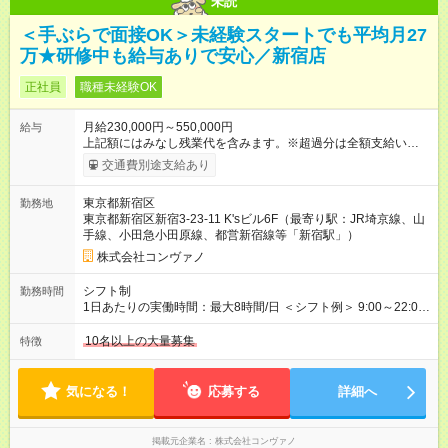
未読
＜手ぶらで面接OK＞未経験スタートでも平均月27
万★研修中も給与ありで安心／新宿店
正社員
職種未経験OK
月給230,000円～550,000円
給与
上記額にはみなし残業代を含みます。※超過分は全額支給いたし
ます。 みなし残業代 8,940円／月 みなし残業時間 5.5時間／月
交通費別途支給あり
上記には、月5.5時間分のみなし残業代(8，940円)を含む。超過
分は別途支給。 ・研修期間6ヶ月 ※研修期間中は月給220，000
東京都新宿区
勤務地
円～ （期間中は契約社員） ※社内基準を満たした場合は、その
東京都新宿区新宿3-23-11 K'sビル6F（最寄り駅：JR埼京線、山
後正規登用可 【年収例】 ◆エリアマネージャー 月給25万円＋役
手線、小田急小田原線、都営新宿線等「新宿駅」）
職手当3万円＋インセン14万5，781円＝42万5，781円 ◆店長
月給 25万円＋役職手当1万円＋インセン8万2，547円＝34万2，
株式会社コンヴァノ
547円 ◆社員(役職なし) 月給23万円＋インセン1万4701円＝24
万4，701円 ＜別途支給手当＞ ・インセンティブ：月10万円以
シフト制
勤務時間
上も可能！ ・賞与：年2回(6月/12月)※業績による ・交通費：月
1日あたりの実働時間：最大8時間/日 ＜シフト例＞ 9:00～22:00
上限3万円 ＜昇給制度＞※正社員後 ・昇給額：平均1万円(1回あ
でのシフト制（実働8時間／休憩60分） ※残業時間は月平均で
たり) ・回数：随時 ・反映時期：次月の給与から ・評価手法：
10時間程度 ※営業時間は【平日】11：00～22：00、【土日祝】
10名以上の大量募集
特徴
社内評価に基づく ※あなたの頑張りをしっかり評価します！で
10：00～21：00です。商業施設内店舗は施設の営業時間に準じ
きることが増えるほどお給料に反映される環境です。 【試用期
ます。
間】試用期間あり 試用期間の長さ：6ヶ月 ※ 雇用形態と給与
気になる！
応募する
詳細へ
に、本採用時と異なる部分があります。 雇用形態：中途採用
（契約社員） 給与：月給 220,000円以上 上記額にはみなし残業
代を含みます。※超過分は全額支給いたします。 みなし残業
掲載元企業名
株式会社コンヴァノ
代 8,552円／月 みなし残業時間 5.5時間／月